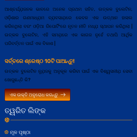
ଆଶ୍ଚର୍ଯ୍ଯ଼ଜନକ ଭାବରେ ଅନେକ ପ୍ରଥମ ସହିତ, ଉତ୍କଳ ବୁଲେଟିନ,
ଓଡ଼ିଶାର ଗଣମାଧ୍ଯ଼ମ ବ୍ଯ଼ବସାଯ଼ରେ କେବଳ ଏକ ଉତ୍ଥାନ ହାସଲ
କରିନଥିଲା ବରଂ ଓଡ଼ିଆ ରିପୋର୍ଟିଂରେ ନୂତନ ନୀତି ମଧ୍ଯ଼ ସ୍ଥାପନ କରିଥିଲା |
ଉତ୍କଳ ବୁଲେଟିନ, ଏହି ସମଯ଼ରେ ଏକ କାଗଜ ନୁହେଁ ତଥାପି ଆର୍ଥିକ
ପରିବର୍ତ୍ତନ ପାଇଁ ଏକ ବିକାଶ |
ସର୍ଚ୍ଚରେ ଶ୍ରେଷ୍ଠ 10ଟି ପାଆନ୍ତୁ!
ଉତ୍କଳ ବୁଲେଟିନ ନ୍ଯ଼ୁଜକୁ ଅନୁକୂଳ କରିବା ପାଇଁ ଏକ ବିଶ୍ୱସନୀଯ଼ ସେବା
ଖୋଜୁଛନ୍ତି କି?
ଏକ ଉକ୍ତି ଅନୁରୋଧ କରନ୍ତୁ
ତ୍ୱରିତ ଲିଙ୍କ
ମୂଳ ପୃଷ୍ଠା