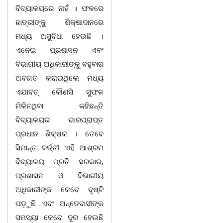
ବିଦ୍ୟାଳୟରେ ନାହଁ । ଫଳରେ
ଛାତ୍ରୀଙ୍କୁ ଶିକ୍ଷାଦାନରେ
ମଧ୍ୟ ଅସୁବିଧା ହେଉଛି ।
ଏନେଇ ପ୍ରଶାସନ ଏବଂ
ବିଭାଗୀୟ ଅଧିକାରୀଙ୍କୁ ବହୁବାର
ଅବଗତ କରାଇଥିଲେ ମଧ୍ୟ
ଏଯାବତ୍ କୌଣସି ସୁଫଳ
ମିଳିନଥିବା କହିଛନ୍ତି
ବିଦ୍ୟାଳୟର ଭାରପ୍ରାପ୍ତ
ପ୍ରଧାନ ଶିକ୍ଷକ । ତେବେ
ସିମାନ୍ତ ବର୍ତ୍ତୀ ଏହି ଆଶ୍ରମ
ବିଦ୍ୟାଳୟ ପ୍ରତି ସରକାର,
ପ୍ରଶାସନ ଓ ବିଭାଗୀୟ
ଅଧିକାରୀଙ୍କ କେବେ ଦୃଷ୍ଟି
ପଡ଼ୁଛି ଏବଂ ଅନ୍ତେବାସୀଙ୍କ
ସମସ୍ୟା କେବେ ଦୂର ହେଉଛି