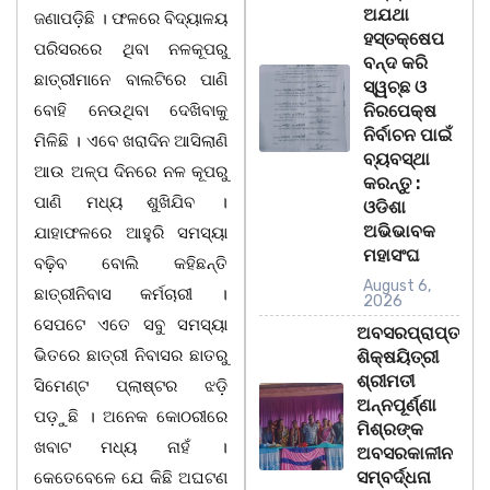
ଅଯଥା
ଜଣାପଡ଼ିଛି । ଫଳରେ ବିଦ୍ୟାଳୟ
ହସ୍ତକ୍ଷେପ
ପରିସରରେ ଥିବା ନଳକୂପରୁ
ବନ୍ଦ କରି
ଛାତ୍ରୀମାନେ ବାଲଟିରେ ପାଣି
ସ୍ୱଚ୍ଛ ଓ
ବୋହି ନେଉଥିବା ଦେଖିବାକୁ
ନିରପେକ୍ଷ
ନିର୍ବାଚନ ପାଇଁ
ମିଳିଛି । ଏବେ ଖରାଦିନ ଆସିଲାଣି
ବ୍ୟବସ୍ଥା
ଆଉ ଅଳ୍ପ ଦିନରେ ନଳ କୂପରୁ
କରନ୍ତୁ :
ପାଣି ମଧ୍ୟ ଶୁଖିଯିବ ।
ଓଡିଶା
ଅଭିଭାବକ
ଯାହାଫଳରେ ଆହୁରି ସମସ୍ୟା
ମହାସଂଘ
ବଢ଼ିବ ବୋଲି କହିଛନ୍ତି
August 6,
ଛାତ୍ରୀନିବାସ କର୍ମଚାରୀ ।
2026
ସେପଟେ ଏତେ ସବୁ ସମସ୍ୟା
ଅବସରପ୍ରାପ୍ତ
ଭିତରେ ଛାତ୍ରୀ ନିବାସର ଛାତରୁ
ଶିକ୍ଷୟିତ୍ରୀ
ଶ୍ରୀମତୀ
ସିମେଣ୍ଟ ପ୍ଲାଷ୍ଟର ଝଡ଼ି
ଅନ୍ନପୂର୍ଣ୍ଣା
ପଡ଼ୁଛି । ଅନେକ କୋଠରୀରେ
ମିଶ୍ରଙ୍କ
ଖବାଟ ମଧ୍ୟ ନାହଁ ।
ଅବସରକାଳୀନ
ସମ୍ବର୍ଦ୍ଧନା
କେତେବେଳେ ଯେ କିଛି ଅଘଟଣ