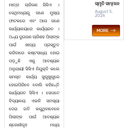
ସ୍ମୃତି ସମ୍ମାନ
ମାତ୍ର ଚାରିଜଣ ସିସିଏ ।
August 5,
ସେଥିମଧ୍ୟରୁ ଜଣେ ମୁଖ୍ୟ
2026
ଫାଟକରେ ଏବଂ ଆଉ ଜଣେ
କାର୍ଯ୍ୟାଳୟରେ କାର୍ଯ୍ୟରତ ।
MORE
ଅନ୍ୟ ଦୁଇଜଣ ଚାରିଶହ ପିଲାଙ୍କ
ପାଇଁ ଖାଦ୍ୟ ପ୍ରସ୍ତୁତ
କରିବାରେ କଷ୍ଟସାଧ୍ୟ ହୋଇ
ପଡ଼ୁଛି ଏଣୁ ଆବଶ୍ୟକ
ଅନୁଯାୟୀ ସିସିଏ ନିଯୁକ୍ତି କଲେ
ସମସ୍ତ କାର୍ଯ୍ୟ ସୁରୁଖୁରୁରେ
ହୋଇପିରିବେ ବୋଲି କହିଛନ୍ତି
କାର୍ଯ୍ୟରତ ସିସିଏ । ସେପଟେ
ବିଦ୍ୟାଳୟ ଏଭଳି ସମସ୍ୟା
ଦେଇ ଗତି କରୁଥିବାବେଳେ
ପିଲାଙ୍କ ପାଇଁ ଆବଶ୍ୟକ
ଶ୍ରେଣୀଗୃହ ମଧ୍ୟ