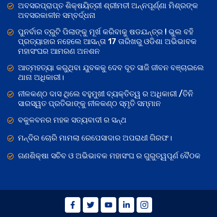
ଅବସରପ୍ରାପ୍ତ ଶିକ୍ଷୟିତ୍ରୀ ଶ୍ରୀମତୀ ଅନ୍ନପୂର୍ଣ୍ଣା ମିଶ୍ରଙ୍କ
ଅବସରକାଳୀନ ସମ୍ବର୍ଦ୍ଧନା
ପୁନର୍ବାର ତ୍ରୁଟି ପିଲାଙ୍କୁ ମୂର୍ଖ କରିବାକୁ ଷଡଯନ୍ତ୍ର ! ଭୁଲ ବହି
ପ୍ରତ୍ୟାହାର ନହେଲେ ଆସନ୍ତା 17 ତାରିଖରୁ ଓଡିଶା ଅଭିଭାବକ
ମହାସଂଘର ଆମରଣ ଅନଶନ
ଆତ୍ମହତ୍ୟା କରୁଥିବା ଯୁବକକୁ ଦେବ ଦୂତ ସାଜି ଜୀବନ ବଞ୍ଚାଇଲେ
ଥାନା ଅଧିକାରୀ।
ନୀଳକଣ୍ଠ ଦାସ ଥିଲେ ବହୁମୁଖୀ ବ୍ୟକ୍ତିତ୍ୱ ର ଅଧିକାରୀ /ତିନି
ସାରସ୍ୱତ ପ୍ରତିଭାଙ୍କୁ ନୀଳକଣ୍ଠ ସ୍ମୃତି ସମ୍ମାନ
ବକୁଳବନର ମହକ ସତ୍ୟବାଦୀ ର ସନ୍ଥ
ମନ୍ଦିର ଚୋରି ମାମଲା ରେପେସାଦାର ଅପରାଧୀ ଗିରଫ।
ଗଣଶିକ୍ଷା ସଚିବ ଓ ଅଭିଭାବକ ମହାସଂଘ ର ଗୁରୁତ୍ୱପୂର୍ଣ ବୈଠକ