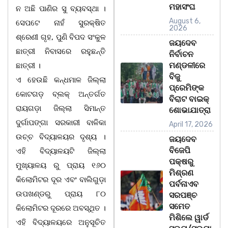
ମହାସଂଘ
ନ ଅଛି ପାଣିର ସୁ ବ୍ୟବସ୍ଥା ।
August 6,
ସେପଟେ ନାହଁ ସୁରକ୍ଷିତ
2026
ଶ୍ରେଣୀ ଗୃହ, ପୁଣି ବିପଦ ସଂକୁଳ
ଜୟଦେବ
ଛାତ୍ରୀ ନିବାସରେ ରହୁଛନ୍ତି
ନିର୍ବାଚନ
ମଣ୍ଡଳୀରେ
ଛାତ୍ରୀ ।
ବିଜୁ
ଏ ହେଉଛି କନ୍ଧମାଳ ଜିଲ୍ଲା
ପ୍ରେମିଙ୍କ
କୋଟଗଡ଼ ବ୍ଲକ୍ ଅନ୍ତର୍ଗତ
ବିରାଟ ବାଇକ୍
ରାୟଗଡ଼ା ଜିଲ୍ଲା ସିମାନ୍ତ
ଶୋଭାଯାତ୍ରା
ଦୁର୍ଗାପଙ୍ଗା ସରକାରୀ ବାଳିକା
April 17, 2026
ଉଚ୍ଚ ବିଦ୍ୟାଳୟର ଦୃଶ୍ୟ ।
ଜୟଦେବ
ବିଜେପି
ଏହି ବିଦ୍ୟାଳୟଟି ଜିଲ୍ଲା
ପକ୍ଷରୁ
ମୁଖ୍ୟାଳୟ ରୁ ପ୍ରାୟ ୧୬୦
ମିଶ୍ରଣ
କିଲୋମିଟର ଦୂର ଏବଂ ବାଲିଗୁଡ଼ା
ପର୍ବନାଏବ
ଉପଖଣ୍ଡରୁ ପ୍ରାୟ ୮୦
ସରପଞ୍ଚ
ସମେତ
କିଲୋମିଟର ଦୂରରେ ଅବସ୍ଥିତ ।
ମିଶିଲେ ୱାର୍ଡ
ଏହି ବିଦ୍ୟାଳୟରେ ଅନୁସୂଚିତ