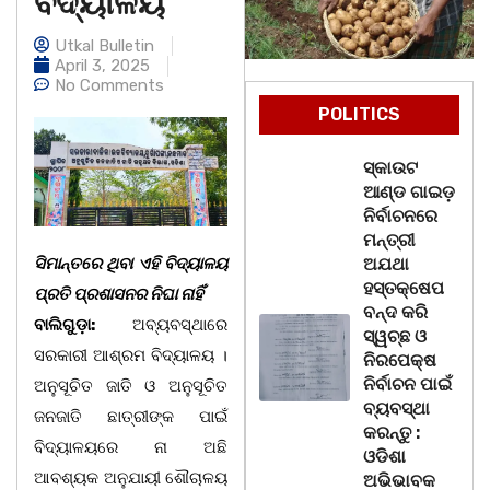
ବିଦ୍ୟାଳୟ
Utkal Bulletin
April 3, 2025
No Comments
POLITICS
ସ୍କାଉଟ
ଆଣ୍ଡ ଗାଇଡ଼
ନିର୍ବାଚନରେ
ମନ୍ତ୍ରୀ
ସିମାନ୍ତରେ ଥିବା ଏହି ବିଦ୍ୟାଳୟ
ଅଯଥା
ହସ୍ତକ୍ଷେପ
ପ୍ରତି ପ୍ରଶାସନର ନିଘା ନାହିଁ
ବନ୍ଦ କରି
ବାଲିଗୁଡ଼ା:
ଅବ୍ୟବସ୍ଥାରେ
ସ୍ୱଚ୍ଛ ଓ
ସରକାରୀ ଆଶ୍ରମ ବିଦ୍ୟାଳୟ ।
ନିରପେକ୍ଷ
ନିର୍ବାଚନ ପାଇଁ
ଅନୁସୂଚିତ ଜାତି ଓ ଅନୁସୂଚିତ
ବ୍ୟବସ୍ଥା
ଜନଜାତି ଛାତ୍ରୀଙ୍କ ପାଇଁ
କରନ୍ତୁ :
ବିଦ୍ୟାଳୟରେ ନା ଅଛି
ଓଡିଶା
ଆବଶ୍ୟକ ଅନୁଯାୟୀ ଶୌଚାଳୟ
ଅଭିଭାବକ