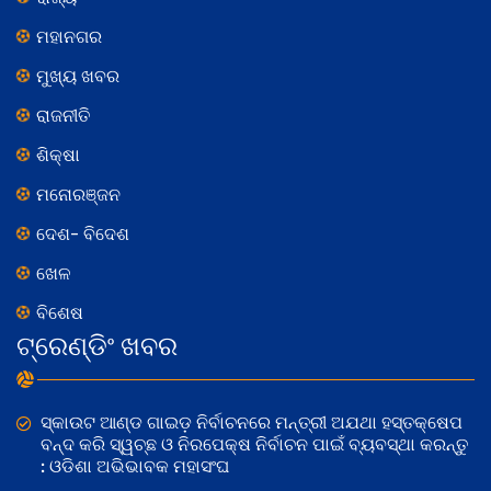
ମହାନଗର
ମୁଖ୍ୟ ଖବର
ରାଜନୀତି
ଶିକ୍ଷା
ମନୋରଞ୍ଜନ
ଦେଶ- ବିଦେଶ
ଖେଳ
ବିଶେଷ
ଟ୍ରେଣ୍ଡିଂ ଖବର
ସ୍କାଉଟ ଆଣ୍ଡ ଗାଇଡ଼ ନିର୍ବାଚନରେ ମନ୍ତ୍ରୀ ଅଯଥା ହସ୍ତକ୍ଷେପ
ବନ୍ଦ କରି ସ୍ୱଚ୍ଛ ଓ ନିରପେକ୍ଷ ନିର୍ବାଚନ ପାଇଁ ବ୍ୟବସ୍ଥା କରନ୍ତୁ
: ଓଡିଶା ଅଭିଭାବକ ମହାସଂଘ