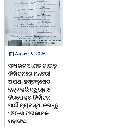
August 6, 2026
August 6, 2026
ଅବସରପ୍ରାପ୍ତ
ପୁନର୍ବାର ତ୍ରୁଟି ପିଲାଙ୍କୁ
ଶିକ୍ଷୟିତ୍ରୀ ଶ୍ରୀମତୀ
ମୂର୍ଖ କରିବାକୁ
ଅନ୍ନପୂର୍ଣ୍ଣା ମିଶ୍ରଙ୍କ
ଷଡଯନ୍ତ୍ର ! ଭୁଲ ବହି
ଅବସରକାଳୀନ
ପ୍ରତ୍ୟାହାର ନହେଲେ
ସମ୍ବର୍ଦ୍ଧନା
ଆସନ୍ତା 17 ତାରିଖରୁ
ଓଡିଶା ଅଭିଭାବକ
ଭଦ୍ରକ ବ୍ଲକ ଜଗଦଳପୁର
ମହାସଂଘର ଆମରଣ
ଗ୍ରାମପଞ୍ଚାୟତ ଅନ୍ତର୍ଗତ
ଅନଶନ
ସରସତିଆ ସରକାରୀ ପ୍ରାଥମିକ