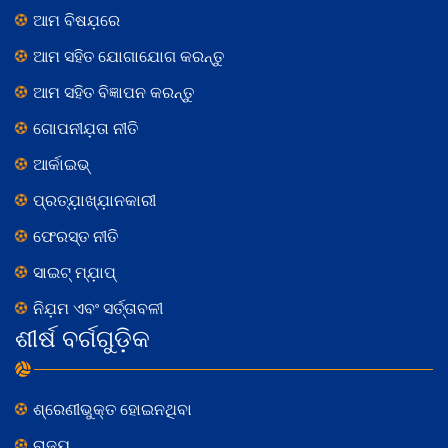
ଆମ ବିଷଯ଼ରେ
ଆମ ସହିତ ଯୋଗାଯୋଗ କରନ୍ତୁ
ଆମ ସହିତ ବିଜ୍ଞାପନ କରନ୍ତୁ
ଗୋପନୀଯ଼ତା ନୀତି
ଆର୍କାଇଭ୍
ପ୍ରତ୍ଯ଼ାଖ୍ଯ଼ାନକାରୀ
ଫେରସ୍ତ ନୀତି
ସାଇଟ୍ ମ୍ଯ଼ାପ୍
ନିଯ଼ମ ଏବଂ ସର୍ତ୍ତାବଳୀ
ଶୀର୍ଷ ବର୍ଗଗୁଡ଼ିକ
ଶ୍ରେଣୀଭୁକ୍ତ ହୋଇନଥିବା
ରାଜ୍ୟ