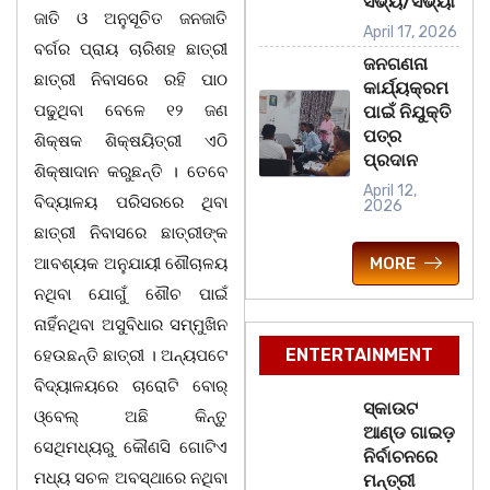
ସଭ୍ୟ/ସଭ୍ୟା
ଜାତି ଓ ଅନୁସୂଚିତ ଜନଜାତି
April 17, 2026
ବର୍ଗର ପ୍ରାୟ ଚାରିଶହ ଛାତ୍ରୀ
ଜନଗଣନା
ଛାତ୍ରୀ ନିବାସରେ ରହି ପାଠ
କାର୍ଯ୍ୟକ୍ରମ
ପଢୁଥିବା ବେଳେ ୧୨ ଜଣ
ପାଇଁ ନିଯୁକ୍ତି
ପତ୍ର
ଶିକ୍ଷକ ଶିକ୍ଷୟିତ୍ରୀ ଏଠି
ପ୍ରଦାନ
ଶିକ୍ଷାଦାନ କରୁଛନ୍ତି । ତେବେ
April 12,
ବିଦ୍ୟାଳୟ ପରିସରରେ ଥିବା
2026
ଛାତ୍ରୀ ନିବାସରେ ଛାତ୍ରୀଙ୍କ
MORE
ଆବଶ୍ୟକ ଅନୁଯାୟୀ ଶୌଚାଳୟ
ନଥିବା ଯୋଗୁଁ ଶୌଚ ପାଇଁ
ନାହିଁନଥିବା ଅସୁବିଧାର ସମ୍ମୁଖିନ
ENTERTAINMENT
ହେଉଛନ୍ତି ଛାତ୍ରୀ । ଅନ୍ୟପଟେ
ବିଦ୍ୟାଳୟରେ ଚାରୋଟି ବୋର୍
ସ୍କାଉଟ
ଓ୍ବେଲ୍ ଅଛି କିନ୍ତୁ
ଆଣ୍ଡ ଗାଇଡ଼
ସେଥିମଧ୍ୟରୁ କୌଣସି ଗୋଟିଏ
ନିର୍ବାଚନରେ
ମଧ୍ୟ ସଚଳ ଅବସ୍ଥାରେ ନଥିବା
ମନ୍ତ୍ରୀ