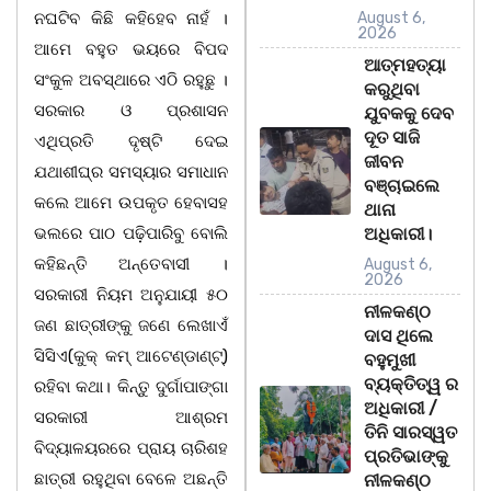
ନଘଟିବ କିଛି କହିହେବ ନାହଁ ।
August 6,
2026
ଆମେ ବହୁତ ଭୟରେ ବିପଦ
ଆତ୍ମହତ୍ୟା
ସଂକୁଳ ଅବସ୍ଥାରେ ଏଠି ରହୁଛୁ ।
କରୁଥିବା
ସରକାର ଓ ପ୍ରଶାସନ
ଯୁବକକୁ ଦେବ
ଦୂତ ସାଜି
ଏଥିପ୍ରତି ଦୃଷ୍ଟି ଦେଇ
ଜୀବନ
ଯଥାଶୀଘ୍ର ସମସ୍ୟାର ସମାଧାନ
ବଞ୍ଚାଇଲେ
କଲେ ଆମେ ଉପକୃତ ହେବାସହ
ଥାନା
ଭଲରେ ପାଠ ପଢ଼ିପାରିବୁ ବୋଲି
ଅଧିକାରୀ।
କହିଛନ୍ତି ଅନ୍ତେବାସୀ ।
August 6,
2026
ସରକାରୀ ନିୟମ ଅନୁଯାୟୀ ୫୦
ନୀଳକଣ୍ଠ
ଜଣ ଛାତ୍ରୀଙ୍କୁ ଜଣେ ଲେଖାଏଁ
ଦାସ ଥିଲେ
ସିସିଏ(କୁକ୍ କମ୍ ଆଟେଣ୍ଡାଣ୍ଟ୍)
ବହୁମୁଖୀ
ବ୍ୟକ୍ତିତ୍ୱ ର
ରହିବା କଥା। କିନ୍ତୁ ଦୁର୍ଗାପାଙ୍ଗା
ଅଧିକାରୀ /
ସରକାରୀ ଆଶ୍ରମ
ତିନି ସାରସ୍ୱତ
ବିଦ୍ୟାଳୟରରେ ପ୍ରାୟ ଚାରିଶହ
ପ୍ରତିଭାଙ୍କୁ
ଛାତ୍ରୀ ରହୁଥିବା ବେଳେ ଅଛନ୍ତି
ନୀଳକଣ୍ଠ