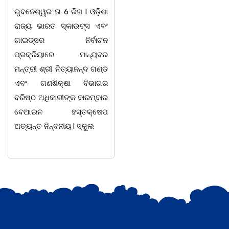
ବିଦ୍ୟାଳୟ, ସରସତିଆର
ଭୁବନେଶ୍ୱର ତା 4 ରିଖ l ସତେ
ସହକାରୀ ଶିକ୍ଷୟିତ୍ରୀ ଶ୍ରୀମତୀ
ଯେମିତି ପିଲାଙ୍କ ପାଠ ପଢା ପାଇଁ
ଅନ୍ନପୂର୍ଣ୍ଣା ମିଶ୍ରଙ୍କର
ସରକାରଙ୍କ ଧ୍ୟାନ ହିଁ ନାହିଁ l
ଅବସରକାଳୀନ ସମ୍ବର୍ଦ୍ଧନା
ପ୍ରଥମ ଶ୍ରେଣୀ ବହିରେ ପୁଣି
ଉତ୍ସବ ଅନୁଷ୍ଠିତ
ମହାତ୍ରୁଟି l ବର୍ଣମାଳାରେ ସ୍ୱର
ହୋଇଯାଇଅଛି । ଉକ୍ତ
ବର୍ଣ ଓ ବ୍ୟଞ୍ଜନ ବର୍ଣକୁ ନେଇ
ଉତ୍ସବରେ ରାଜ୍ୟପାଳ
ଘୋର
ପୁରସ୍କାରପ୍ରାପ୍ତ ଶିକ୍ଷକ
ଭାଗିରଥ ନାୟକ ସଭାପତିତ୍ଵ
କରିଥିଲେ