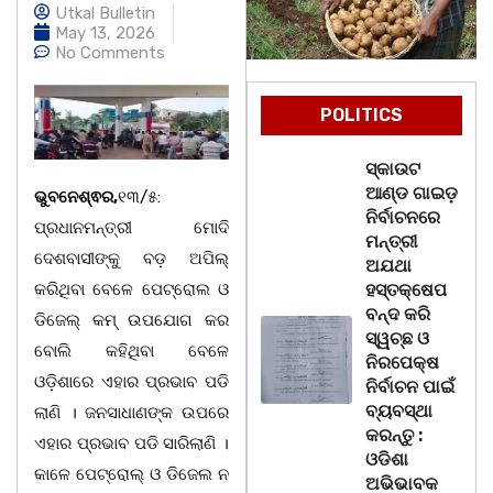
Utkal Bulletin
May 13, 2026
No Comments
POLITICS
ସ୍କାଉଟ
ଆଣ୍ଡ ଗାଇଡ଼
ଭୁବନେଶ୍ଵର,
୧୩/୫:
ନିର୍ବାଚନରେ
ପ୍ରଧାନମନ୍ତ୍ରୀ ମୋଦି
ମନ୍ତ୍ରୀ
ଦେଶବାସୀଙ୍କୁ ବଡ଼ ଅପିଲ୍
ଅଯଥା
କରିଥିବା ବେଳେ ପେଟ୍ରୋଲ ଓ
ହସ୍ତକ୍ଷେପ
ବନ୍ଦ କରି
ଡିଜେଲ୍‌ କମ୍ ଉପଯୋଗ କର
ସ୍ୱଚ୍ଛ ଓ
ବୋଲି କହିଥିବା ବେଳେ
ନିରପେକ୍ଷ
ଓଡ଼ିଶାରେ ଏହାର ପ୍ରଭାବ ପଡି
ନିର୍ବାଚନ ପାଇଁ
ବ୍ୟବସ୍ଥା
ଲାଣି । ଜନସାଧାଣଙ୍କ ଉପରେ
କରନ୍ତୁ :
ଏହାର ପ୍ରଭାବ ପଡି ସାରିଲାଣି ।
ଓଡିଶା
କାଳେ ପେଟ୍ରୋଲ୍ ଓ ଡିଜେଲ ନ
ଅଭିଭାବକ