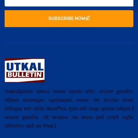
SUBSCRIBE NOW
ଆଶ୍ଚର୍ଯ୍ଯ଼ଜନକ ଭାବରେ ଅନେକ ପ୍ରଥମ ସହିତ, ଉତ୍କଳ ବୁଲେଟିନ,
ଓଡ଼ିଶାର ଗଣମାଧ୍ଯ଼ମ ବ୍ଯ଼ବସାଯ଼ରେ କେବଳ ଏକ ଉତ୍ଥାନ ହାସଲ
କରିନଥିଲା ବରଂ ଓଡ଼ିଆ ରିପୋର୍ଟିଂରେ ନୂତନ ନୀତି ମଧ୍ଯ଼ ସ୍ଥାପନ କରିଥିଲା |
ଉତ୍କଳ ବୁଲେଟିନ, ଏହି ସମଯ଼ରେ ଏକ କାଗଜ ନୁହେଁ ତଥାପି ଆର୍ଥିକ
ପରିବର୍ତ୍ତନ ପାଇଁ ଏକ ବିକାଶ |