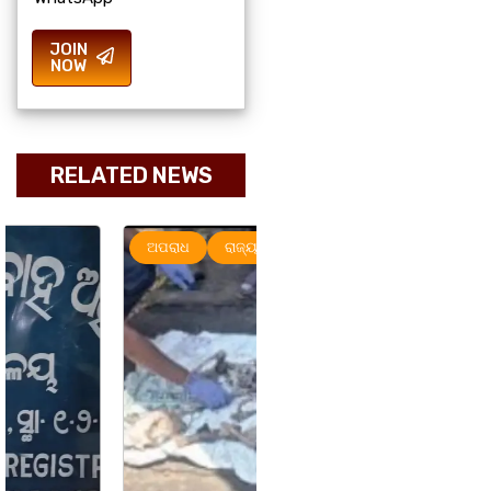
JOIN
NOW
RELATED NEWS
ଅପରାଧ
ରାଜ୍ୟ
ରାଜ୍ୟ