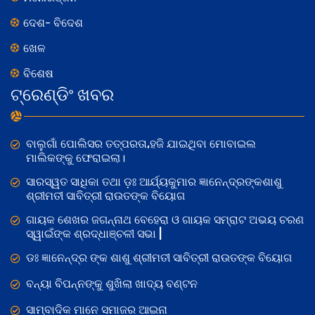
ଦେଶ- ବିଦେଶ
ଖେଳ
ବିଶେଷ
ଟ୍ରେଣ୍ଡିଂ ଖବର
ବାଲୁଗାଁ ପୋଲିସର ତତ୍‌ପରତା,ହଜି ଯାଇଥିବା ମୋବାଇଲ
ମାଲିକଙ୍କୁ ଫେରାଇଲା।
ସାରସ୍ୱତ ସାଧିକା ତଥା ଡ଼ଃ ଆର୍ଯ୍ୟକୁମାର ଜ୍ଞାନେନ୍ଦ୍ରଙ୍କଶାଶୁ
ଶ୍ରୀମତୀ ସାବିତ୍ରୀ ରାଉତଙ୍କ ବିୟୋଗ
ଗାୟକ ଶେଖର ଜଗନ୍ନାଥ ବେହେରା ଓ ଗାୟକ ସମ୍ରାଟ ଅଭୟ ଚରଣ
ସ୍ୱାଇଁଙ୍କ ଶ୍ରଦ୍ଧାଞ୍ଚଳୀ ସଭା |
ଡଃ ଜ୍ଞାନେନ୍ଦ୍ର ଙ୍କ ଶାଶୁ ଶ୍ରୀମତୀ ସାବିତ୍ରୀ ରାଉତଙ୍କ ବିୟୋଗ
ବନ୍ୟା ବିପନ୍ନଙ୍କୁ ଶୁଖିଲା ଖାଦ୍ୟ ବଣ୍ଟନ
ସାମ୍ବାଦିକ ମାନେ ସମାଜର ଆଇନା