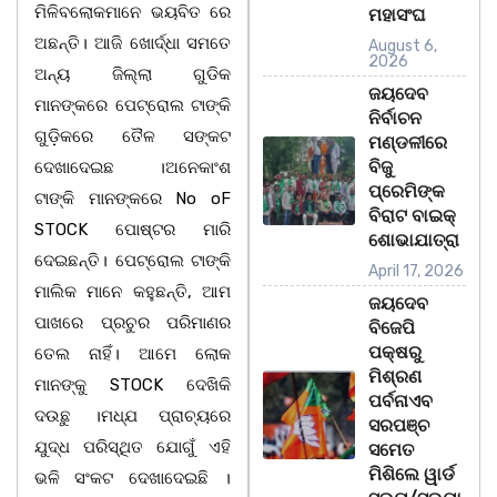
ମିଳିବଲୋକମାନେ ଭୟବିତ ରେ
ମହାସଂଘ
ଅଛନ୍ତି। ଆଜି ଖୋର୍ଦ୍ଧା ସମତେ
August 6,
2026
ଅନ୍ୟ ଜିଲ୍ଲା ଗୁଡିକ
ଜୟଦେବ
ମାନଙ୍କରେ ପେଟ୍ରୋଲ ଟାଙ୍କି
ନିର୍ବାଚନ
ଗୁଡ଼ିକରେ ତୈଳ ସଙ୍କଟ
ମଣ୍ଡଳୀରେ
ବିଜୁ
ଦେଖାଦେଇଛ ।ଅନେକାଂଶ
ପ୍ରେମିଙ୍କ
ଟାଙ୍କି ମାନଙ୍କରେ No oF
ବିରାଟ ବାଇକ୍
STOCK ପୋଷ୍ଟର ମାରି
ଶୋଭାଯାତ୍ରା
ଦେଇଛନ୍ତି। ପେଟ୍ରୋଲ ଟାଙ୍କି
April 17, 2026
ମାଲିକ ମାନେ କହୁଛନ୍ତି, ଆମ
ଜୟଦେବ
ପାଖରେ ପ୍ରଚୁର ପରିମାଣର
ବିଜେପି
ପକ୍ଷରୁ
ତେଲ ନାହିଁ। ଆମେ ଲୋକ
ମିଶ୍ରଣ
ମାନଙ୍କୁ STOCK ଦେଖିକି
ପର୍ବନାଏବ
ଦଉଛୁ ।ମଧ୍ଯ ପ୍ରାଚ୍ୟରେ
ସରପଞ୍ଚ
ଯୁଦ୍ଧ ପରିସ୍ଥିତ ଯୋଗୁଁ ଏହି
ସମେତ
ମିଶିଲେ ୱାର୍ଡ
ଭଳି ସଂକଟ ଦେଖାଦେଇଛି ।