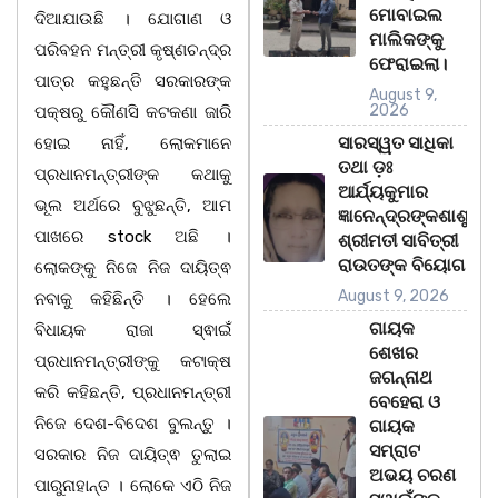
ମୋବାଇଲ
ଦିଆଯାଉଛି । ଯୋଗାଣ ଓ
ମାଲିକଙ୍କୁ
ପରିବହନ ମନ୍ତ୍ରୀ କୃଷ୍ଣଚନ୍ଦ୍ର
ଫେରାଇଲା।
ପାତ୍ର କହୁଛନ୍ତି ସରକାରଙ୍କ
August 9,
2026
ପକ୍ଷରୁ କୌଣସି କଟକଣା ଜାରି
ସାରସ୍ୱତ ସାଧିକା
ହୋଇ ନାହିଁ, ଲୋକମାନେ
ତଥା ଡ଼ଃ
ପ୍ରଧାନମନ୍ତ୍ରୀଙ୍କ କଥାକୁ
ଆର୍ଯ୍ୟକୁମାର
ଭୂଲ ଅର୍ଥରେ ବୁଝୁଛନ୍ତି, ଆମ
ଜ୍ଞାନେନ୍ଦ୍ରଙ୍କଶାଶୁ
ପାଖରେ stock ଅଛି ।
ଶ୍ରୀମତୀ ସାବିତ୍ରୀ
ରାଉତଙ୍କ ବିୟୋଗ
ଲୋକଙ୍କୁ ନିଜେ ନିଜ ଦାୟିତ୍ଵ
August 9, 2026
ନବାକୁ କହିଛିନ୍ତି । ହେଲେ
ଗାୟକ
ବିଧାୟକ ରାଜା ସ୍ଵାଇଁ
ଶେଖର
ପ୍ରଧାନମନ୍ତ୍ରୀଙ୍କୁ କଟାକ୍ଷ
ଜଗନ୍ନାଥ
କରି କହିଛନ୍ତି, ପ୍ରଧାନମନ୍ତ୍ରୀ
ବେହେରା ଓ
ନିଜେ ଦେଶ-ବିଦେଶ ବୁଲନ୍ତୁ ।
ଗାୟକ
ସମ୍ରାଟ
ସରକାର ନିଜ ଦାୟିତ୍ଵ ତୁଲାଇ
ଅଭୟ ଚରଣ
ପାରୁନାହାନ୍ତ । ଲୋକେ ଏଠି ନିଜ