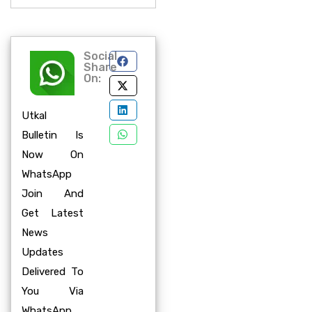
Social
Share
On:
Utkal
Bulletin Is
Now On
WhatsApp
Join And
Get Latest
News
Updates
Delivered To
You Via
WhatsApp