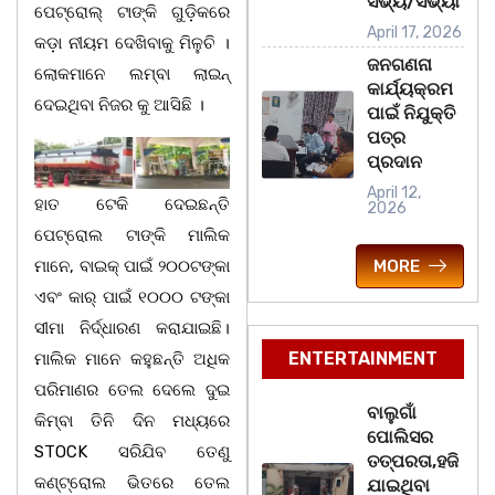
ସଭ୍ୟ/ସଭ୍ୟା
ପେଟ୍ରୋଲ୍ ଟାଙ୍କି ଗୁଡ଼ିକରେ
April 17, 2026
କଡ଼ା ନୀୟମ ଦେଖିବାକୁ ମିଳୁଚି ।
ଜନଗଣନା
ଲୋକମାନେ ଲମ୍ବା ଲାଇନ୍
କାର୍ଯ୍ୟକ୍ରମ
ଦେଇଥିବା ନିଜର କୁ ଆସିଛି ।
ପାଇଁ ନିଯୁକ୍ତି
ପତ୍ର
ପ୍ରଦାନ
April 12,
ହାତ ଟେକି ଦେଇଛନ୍ତି
2026
ପେଟ୍ରୋଲ ଟାଙ୍କି ମାଲିକ
ମାନେ, ବାଇକ୍ ପାଇଁ ୨୦୦ଟଙ୍କା
MORE
ଏବଂ କାର୍ ପାଇଁ ୧୦୦୦ ଟଙ୍କା
ସୀମା ନିର୍ଦ୍ଧାରଣ କରାଯାଇଛି।
ENTERTAINMENT
ମାଲିକ ମାନେ କହୁଛନ୍ତି ଅଧିକ
ପରିମାଣର ତେଲ ଦେଲେ ଦୁଇ
ବାଲୁଗାଁ
କିମ୍ବା ତିନି ଦିନ ମଧ୍ୟରେ
ପୋଲିସର
STOCK ସରିଯିବ ତେଣୁ
ତତ୍‌ପରତା,ହଜି
କଣ୍ଟ୍ରୋଲ ଭିତରେ ତେଲ
ଯାଇଥିବା