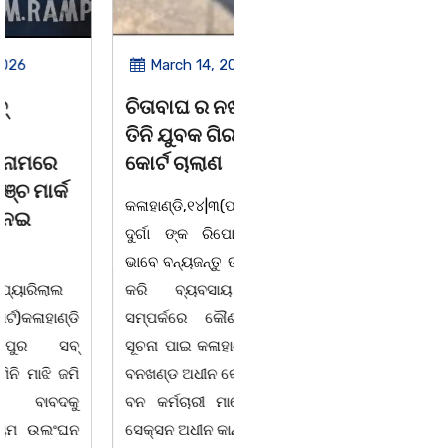
March 14, 2026
March 8, 2026
ଚିତାବାଘ ର ନଖ ଜବତ
ସଶକ୍ତ ଓଡିଶା ପକ୍ଷରୁ
ତିନି ଯୁବକ ଗିରଫ ଓ
ବିଶ୍ୱ ମହିଳା ଦିବସ
କୋର୍ଟ ଚାଲାଣ
ଅନୁଷ୍ଠିତ
କଳାହାଣ୍ଡି,୧୪|୩(ପ୍ୟାରିଲାଲ
ଭୁବନେଶ୍ୱର, 08/03/ 26:
ଦୁର୍ଗା ଙ୍କ ରିପୋର୍ଟ):ବେଆଇନ
ସାମାଜିକ ଅନୁଷ୍ଠାନ "ସଶକ୍ତ
ଭାବେ ବନ୍ୟଜନ୍ତୁ ଙ୍କ ର ଶିକାର
ଓଡିଶା"ପକ୍ଷରୁ ସ୍ଥାନୀୟ
କରି ବ୍ୟବସାୟ ଚାଲୁଥିବା
ସିଆରପି ସ୍ଥିତ କାର୍ଯ୍ୟାଳୟ
ସମ୍ପର୍କରେ କୌଣସି ସୂତ୍ରରୁ
ଠାରେ "ବିଶ୍ୱ ମହିଳା ଦିବସ
ସୂଚନା ପାଇ କଳାହାଣ୍ଡି ଉତ୍ତର
-2026 ଆବାହକ ବିଜୟ କୁମାର
ବନଖଣ୍ଡ ଅଧୀନ କେଗାଁ ରେଞ୍ଜର
ପ୍ରଧାନଙ୍କ ସଂଯୋଜନା ଓ
ବନ କର୍ମଚାରୀ ମାନେ ଗରଗାବ
ସଭାପତିତ୍ବ ରେ ଅନୁଷ୍ଠିତ
ସେକ୍ସନ ଅଧୀନ କାନ୍ଦୁଲଝର
ହୋଇ ଯାଇଛି l ମହିଳା