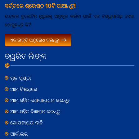
ସର୍ଚ୍ଚରେ ଶ୍ରେଷ୍ଠ 10ଟି ପାଆନ୍ତୁ!
ଉତ୍କଳ ବୁଲେଟିନ ନ୍ଯ଼ୁଜକୁ ଅନୁକୂଳ କରିବା ପାଇଁ ଏକ ବିଶ୍ୱସନୀଯ଼ ସେବା
ଖୋଜୁଛନ୍ତି କି?
ଏକ ଉକ୍ତି ଅନୁରୋଧ କରନ୍ତୁ
ତ୍ୱରିତ ଲିଙ୍କ
ମୂଳ ପୃଷ୍ଠା
ଆମ ବିଷଯ଼ରେ
ଆମ ସହିତ ଯୋଗାଯୋଗ କରନ୍ତୁ
ଆମ ସହିତ ବିଜ୍ଞାପନ କରନ୍ତୁ
ଗୋପନୀଯ଼ତା ନୀତି
ଆର୍କାଇଭ୍