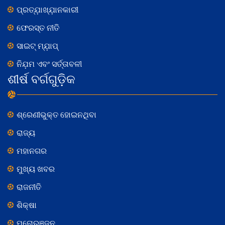
ପ୍ରତ୍ଯ଼ାଖ୍ଯ଼ାନକାରୀ
ଫେରସ୍ତ ନୀତି
ସାଇଟ୍ ମ୍ଯ଼ାପ୍
ନିଯ଼ମ ଏବଂ ସର୍ତ୍ତାବଳୀ
ଶୀର୍ଷ ବର୍ଗଗୁଡ଼ିକ
ଶ୍ରେଣୀଭୁକ୍ତ ହୋଇନଥିବା
ରାଜ୍ୟ
ମହାନଗର
ମୁଖ୍ୟ ଖବର
ରାଜନୀତି
ଶିକ୍ଷା
ମନୋରଞ୍ଜନ