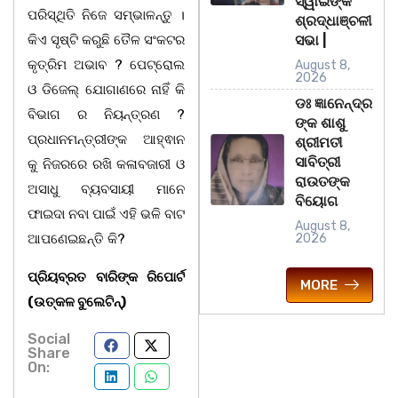
ସ୍ୱାଇଁଙ୍କ
ପରିସ୍ଥିତି ନିଜେ ସମ୍ଭାଳନ୍ତୁ ।
ଶ୍ରଦ୍ଧାଞ୍ଚଳୀ
କିଏ ସୃଷ୍ଟି କରୁଛି ତୈଳ ସଂକଟର
ସଭା |
କୃତ୍ରିମ ଅଭାବ ? ପେଟ୍ରୋଲ
August 8,
2026
ଓ ଡିଜେଲ୍ ଯୋଗାଣରେ ନାହିଁ କି
ଡଃ ଜ୍ଞାନେନ୍ଦ୍ର
ବିଭାଗ ର ନିୟନ୍ତ୍ରଣ ?
ଙ୍କ ଶାଶୁ
ପ୍ରଧାନମନ୍ତ୍ରୀଙ୍କ ଆହ୍ଵାନ
ଶ୍ରୀମତୀ
ସାବିତ୍ରୀ
କୁ ନିଜରରେ ରଖି କଳାବଜାରୀ ଓ
ରାଉତଙ୍କ
ଅସାଧୁ ବ୍ୟବସାୟୀ ମାନେ
ବିୟୋଗ
ଫାଇଦା ନବା ପାଇଁ ଏହି ଭଳି ବାଟ
August 8,
ଆପଣେଇଛନ୍ତି କି?
2026
ପ୍ରିୟବ୍ରତ ବାରିଙ୍କ ରିପୋର୍ଟ
MORE
(ଉତ୍କଳ ବୁଲେଟିନ୍‌)
Social
Share
On: