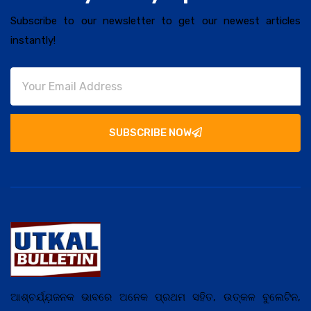
Subscribe to our newsletter to get our newest articles
instantly!
SUBSCRIBE NOW
ଆଶ୍ଚର୍ଯ୍ଯ଼ଜନକ ଭାବରେ ଅନେକ ପ୍ରଥମ ସହିତ, ଉତ୍କଳ ବୁଲେଟିନ,