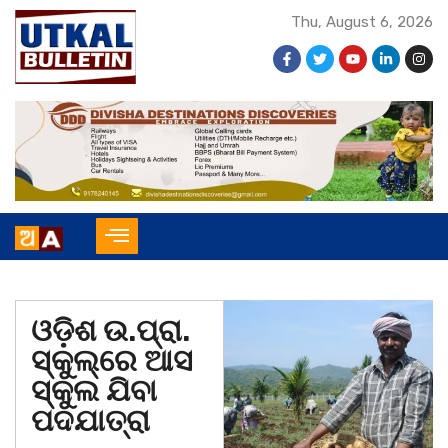
Thu, August 6, 2026
ଓଡ଼ିଶ ଉ.ପ୍ରା.
ସ୍କୁଲ୍‌ରେ ଆସ
ସ୍କୁଲ ଯିବା
ପଦଯାତ୍ରା