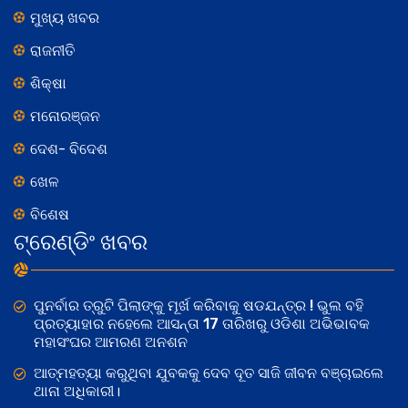
ମୁଖ୍ୟ ଖବର
ରାଜନୀତି
ଶିକ୍ଷା
ମନୋରଞ୍ଜନ
ଦେଶ- ବିଦେଶ
ଖେଳ
ବିଶେଷ
ଟ୍ରେଣ୍ଡିଂ ଖବର
ପୁନର୍ବାର ତ୍ରୁଟି ପିଲାଙ୍କୁ ମୂର୍ଖ କରିବାକୁ ଷଡଯନ୍ତ୍ର ! ଭୁଲ ବହି
ପ୍ରତ୍ୟାହାର ନହେଲେ ଆସନ୍ତା 17 ତାରିଖରୁ ଓଡିଶା ଅଭିଭାବକ
ମହାସଂଘର ଆମରଣ ଅନଶନ
ଆତ୍ମହତ୍ୟା କରୁଥିବା ଯୁବକକୁ ଦେବ ଦୂତ ସାଜି ଜୀବନ ବଞ୍ଚାଇଲେ
ଥାନା ଅଧିକାରୀ।