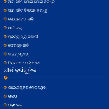
ଆମ ସହିତ ଯୋଗାଯୋଗ କରନ୍ତୁ
ଆମ ସହିତ ବିଜ୍ଞାପନ କରନ୍ତୁ
ଗୋପନୀଯ଼ତା ନୀତି
ଆର୍କାଇଭ୍
ପ୍ରତ୍ଯ଼ାଖ୍ଯ଼ାନକାରୀ
ଫେରସ୍ତ ନୀତି
ସାଇଟ୍ ମ୍ଯ଼ାପ୍
ନିଯ଼ମ ଏବଂ ସର୍ତ୍ତାବଳୀ
ଶୀର୍ଷ ବର୍ଗଗୁଡ଼ିକ
ଶ୍ରେଣୀଭୁକ୍ତ ହୋଇନଥିବା
ରାଜ୍ୟ
ମହାନଗର