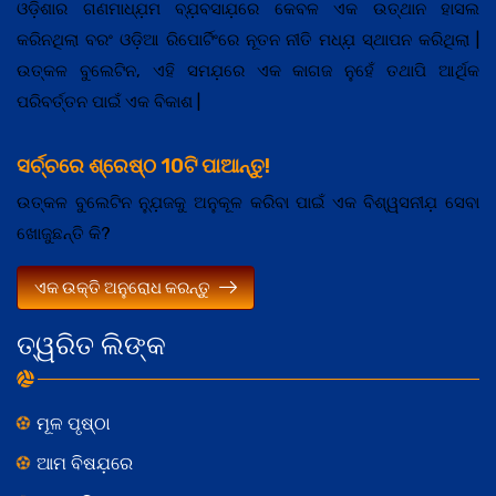
ଓଡ଼ିଶାର ଗଣମାଧ୍ଯ଼ମ ବ୍ଯ଼ବସାଯ଼ରେ କେବଳ ଏକ ଉତ୍ଥାନ ହାସଲ
କରିନଥିଲା ବରଂ ଓଡ଼ିଆ ରିପୋର୍ଟିଂରେ ନୂତନ ନୀତି ମଧ୍ଯ଼ ସ୍ଥାପନ କରିଥିଲା |
ଉତ୍କଳ ବୁଲେଟିନ, ଏହି ସମଯ଼ରେ ଏକ କାଗଜ ନୁହେଁ ତଥାପି ଆର୍ଥିକ
ପରିବର୍ତ୍ତନ ପାଇଁ ଏକ ବିକାଶ |
ସର୍ଚ୍ଚରେ ଶ୍ରେଷ୍ଠ 10ଟି ପାଆନ୍ତୁ!
ଉତ୍କଳ ବୁଲେଟିନ ନ୍ଯ଼ୁଜକୁ ଅନୁକୂଳ କରିବା ପାଇଁ ଏକ ବିଶ୍ୱସନୀଯ଼ ସେବା
ଖୋଜୁଛନ୍ତି କି?
ଏକ ଉକ୍ତି ଅନୁରୋଧ କରନ୍ତୁ
ତ୍ୱରିତ ଲିଙ୍କ
ମୂଳ ପୃଷ୍ଠା
ଆମ ବିଷଯ଼ରେ