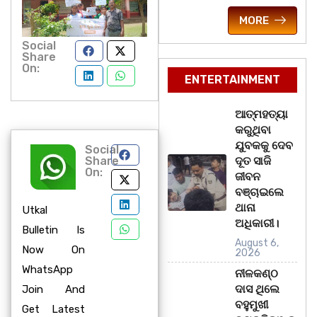
MORE
Social
Share
On:
ENTERTAINMENT
ଆତ୍ମହତ୍ୟା
କରୁଥିବା
ଯୁବକକୁ ଦେବ
Social
Share
ଦୂତ ସାଜି
On:
ଜୀବନ
ବଞ୍ଚାଇଲେ
ଥାନା
Utkal
ଅଧିକାରୀ।
Bulletin Is
August 6,
Now On
2026
WhatsApp
ନୀଳକଣ୍ଠ
ଦାସ ଥିଲେ
Join And
ବହୁମୁଖୀ
Get Latest