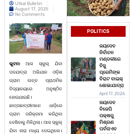
Utkal Bulletin
August 17, 2025
No Comments
POLITICS
ଜୟଦେବ
ନିର୍ବାଚନ
ମଣ୍ଡଳୀରେ
ଭୁବନ:
ଆସ ସ୍କୁଲ୍ ଯିବା
ବିଜୁ
ପଦଯାତ୍ରା ଅଭିଯାନ ଓଡ଼ିଶ
ପ୍ରେମିଙ୍କ
ବିରାଟ ବାଇକ୍
ଗ୍ରାମ ଉଚ୍ଚ ପ୍ରାଥମିକ
ଶୋଭାଯାତ୍ରା
ବିଦ୍ୟାଳୟରେ ଅନୁଷ୍ଠିତ
April 17, 2026
ହୋଇଯାଇଛି।
ଜୟଦେବ
ଛାତ୍ରଛାତ୍ରୀମାନେ ଧାଡ଼ିରେ
ବିଜେପି
ଗ୍ରାମ ପରିକ୍ରମା କରିଥିବା
ପକ୍ଷରୁ
ମିଶ୍ରଣ
ଦେଖିବାକୁ ମିଳିଥିଲା। ଆସ ସ୍କୁଲ୍
ପର୍ବନାଏବ
ଯିବା ନାରା ମଧ୍ୟ ଦେଇଥିଲେ।