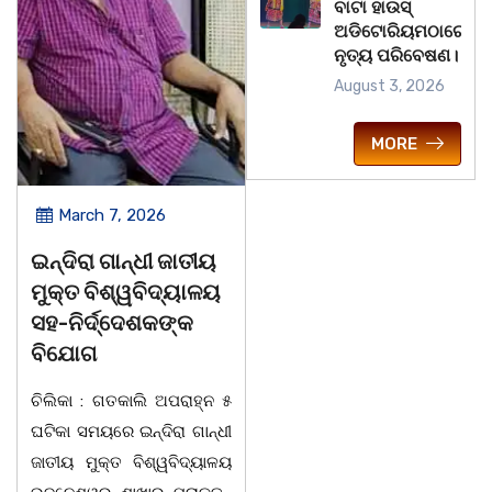
ବାଟା ହାଉସ୍
ଅଡିଟୋରିୟମଠାରେ
ନୃତ୍ୟ ପରିବେଷଣ।
August 3, 2026
MORE
March 7, 2026
March 7, 2026
ଇନ୍ଦିରା ଗାନ୍ଧୀ ଜାତୀୟ
ପିସ୍‌ଲିଲି ପ୍ରି-ସ୍କୁଲର
ମୁକ୍ତ ବିଶ୍ୱବିଦ୍ୟାଳୟ
୩ୟ ବାର୍ଷିକ ଉତ୍ସବ
ସହ-ନିର୍ଦ୍ଦେଶକଙ୍କ
ଅନୁଷ୍ଠିତ
ବିଯୋଗ
ଭୁବନେଶ୍ୱର: ସ୍ଥାନୀୟ ଗୁରୁ
ଚିଲିକା : ଗତକାଲି ଅପରାହ୍ନ ୫
କେଳୁଚରଣ ମହାପାତ୍ର ନୃତ୍ୟ
ଘଟିକା ସମୟରେ ଇନ୍ଦିରା ଗାନ୍ଧୀ
ଗବେଷଣା କେନ୍ଦ୍ରଠାରେ
ଜାତୀୟ ମୁକ୍ତ ବିଶ୍ୱବିଦ୍ୟାଳୟ
ପିସ୍‌ଲିଲି ପ୍ରି-ସ୍କୁଲର ଡେ-