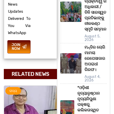
ବ୍ୟକ୍ତିତ୍ୱ ର
News
ଅଧିକାରୀ /
Updates
ତିନି ସାରସ୍ୱତ
ପ୍ରତିଭାଙ୍କୁ
Delivered To
ନୀଳକଣ୍ଠ
You Via
ସ୍ମୃତି ସମ୍ମାନ
WhatsApp
August 5,
2026
JOIN
ମନ୍ଦିର ଚୋରି
NOW
ମାମଲା
ରେପେସାଦାର
ଅପରାଧୀ
ଗିରଫ।
RELATED NEWS
August 4,
2026
*ଓଡ଼ିଶୀ
ରାଜ୍ୟ
ରାଜ୍ୟ
ଶିକ୍ଷା
ନୃତ୍ୟାନୁଷ୍ଠାନ
ନୃତ୍ୟନିପୁଣା
ପକ୍ଷରୁ
କଲିକତାସ୍ଥିତ