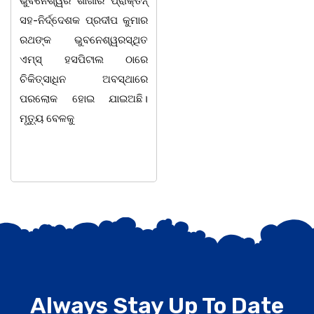
ଭୁବନେଶ୍ୱର ଶାଖାର ପ୍ରାକ୍ତନ୍
କେୟାର ର ତୃତୀୟ ବାର୍ଷିକ
ସହ-ନିର୍ଦ୍ଦେଶକ ପ୍ରଦୀପ କୁମାର
ଉତ୍ସବ ଓ ପୁରସ୍କାର ବିତରଣ
ରଥଙ୍କ ଭୁବନେଶ୍ୱରସ୍ଥିତ
ସଂଯୋଜିକା ଆଦ୍ୟାଶାଙ୍କ
ଏମ୍ସ୍ ହସପିଟାଲ ଠାରେ
ସଂଯୋଜନାରେ ଅନୁଷ୍ଠିତ
ଚିକିତ୍ସାଧିନ ଅବସ୍ଥାରେ
ହୋଇଯାଇଛି। ଉକ୍ତ
ପରଲୋକ ହୋଇ ଯାଇଅଛି।
କାର୍ଯ୍ୟକ୍ରମରେ ମୁଖ୍ୟଅତିଥି
ମୃତ୍ୟୁ ବେଳକୁ
ଭାବେ ବିଶିଷ୍ଟ ଅଭିନେତ୍ରୀ ତଥା
Always Stay Up To Date