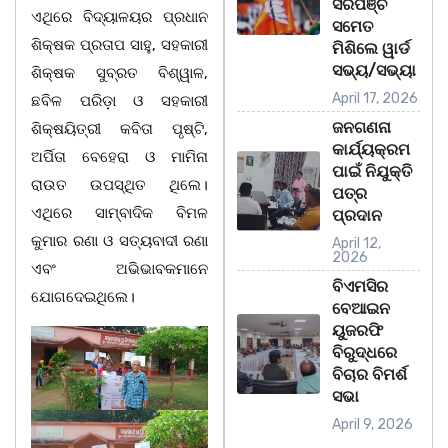
ସରପଞ୍ଚ
ଏଥିରେ ବିଦ୍ୟାଳୟର ପ୍ରଧାନ
ସମେତ
ଶିକ୍ଷକ ପ୍ରତାପ ସାହୁ, ସହକାରୀ
ମିଶିଲେ ୱାର୍ଡ
ସଭ୍ୟ/ସଭ୍ୟା
ଶିକ୍ଷକ ସୁବ୍ରତ ବିଶ୍ୱାଳ,
April 17, 2026
ଛବିଳ ପରିଡ଼ା ଓ ସହକାରୀ
ଜନଗଣନା
ଶିକ୍ଷୟିତ୍ରୀ କବିତା ପୃଷ୍ଟି,
କାର୍ଯ୍ୟକ୍ରମ
ଅର୍ପିତା ବେହେରା ଓ ମାମିନା
ପାଇଁ ନିଯୁକ୍ତି
ରାଉତ ଉପସ୍ଥିତ ଥିଲେ।
ପତ୍ର
ଏଥିରେ ସାମ୍ବାଦିକ ବିମଳ
ପ୍ରଦାନ
କୁମାର ରଣା ଓ ସତ୍ୟବାଦୀ ରଣା
April 12,
2026
ଏବଂ ଅଭିଭାବକମାନେ
ବିଏମସିର
ଯୋଗଦେଇଥିଲେ।
ବେଆଇନ
ୟୁଜରଫି
ବିରୁଦ୍ଧରେ
ବିଚାର ବିମର୍ଶ
ସଭା
April 9, 2026