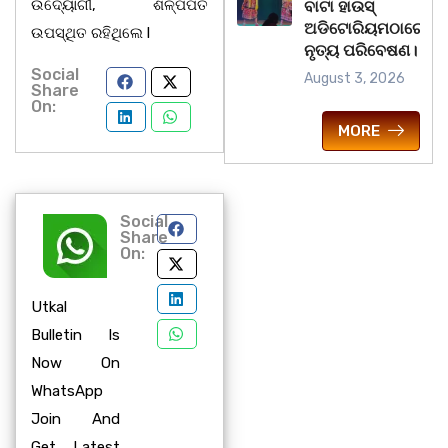
ଉଦ୍ୟୋଗୀ, ଶିଳ୍ପପତି
ବାଟା ହାଉସ୍
ଅଡିଟୋରିୟମଠାରେ
ଉପସ୍ଥିତ ରହିଥିଲେ l
ନୃତ୍ୟ ପରିବେଷଣ।
Social
August 3, 2026
Share
On:
MORE
Social
Share
On:
Utkal
Bulletin Is
Now On
WhatsApp
Join And
Get Latest