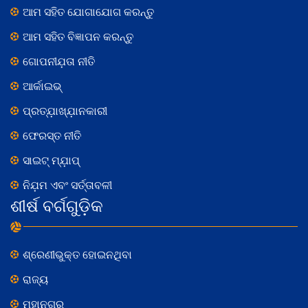
ଆମ ସହିତ ଯୋଗାଯୋଗ କରନ୍ତୁ
ଆମ ସହିତ ବିଜ୍ଞାପନ କରନ୍ତୁ
ଗୋପନୀଯ଼ତା ନୀତି
ଆର୍କାଇଭ୍
ପ୍ରତ୍ଯ଼ାଖ୍ଯ଼ାନକାରୀ
ଫେରସ୍ତ ନୀତି
ସାଇଟ୍ ମ୍ଯ଼ାପ୍
ନିଯ଼ମ ଏବଂ ସର୍ତ୍ତାବଳୀ
ଶୀର୍ଷ ବର୍ଗଗୁଡ଼ିକ
ଶ୍ରେଣୀଭୁକ୍ତ ହୋଇନଥିବା
ରାଜ୍ୟ
ମହାନଗର