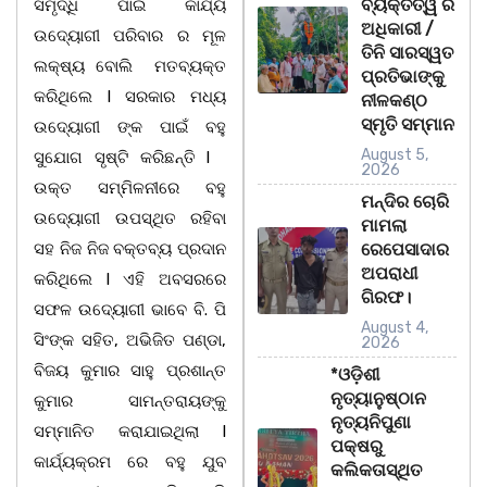
ବ୍ୟକ୍ତିତ୍ୱ ର
ସମୃଦ୍ଧି ପାଇଁ କାର୍ଯ୍ୟ
ଅଧିକାରୀ /
ଉଦ୍ୟୋଗୀ ପରିବାର ର ମୂଳ
ତିନି ସାରସ୍ୱତ
ଲକ୍ଷ୍ୟ ବୋଲି ମତବ୍ୟକ୍ତ
ପ୍ରତିଭାଙ୍କୁ
କରିଥିଲେ l ସରକାର ମଧ୍ୟ
ନୀଳକଣ୍ଠ
ସ୍ମୃତି ସମ୍ମାନ
ଉଦ୍ୟୋଗୀ ଙ୍କ ପାଇଁ ବହୁ
August 5,
ସୁଯୋଗ ସୃଷ୍ଟି କରିଛନ୍ତି l
2026
ଉକ୍ତ ସମ୍ମିଳନୀରେ ବହୁ
ମନ୍ଦିର ଚୋରି
ଉଦ୍ୟୋଗୀ ଉପସ୍ଥିତ ରହିବା
ମାମଲା
ସହ ନିଜ ନିଜ ବକ୍ତବ୍ୟ ପ୍ରଦାନ
ରେପେସାଦାର
ଅପରାଧୀ
କରିଥିଲେ l ଏହି ଅବସରରେ
ଗିରଫ।
ସଫଳ ଉଦ୍ୟୋଗୀ ଭାବେ ବି. ପି
August 4,
ସିଂଙ୍କ ସହିତ, ଅଭିଜିତ ପଣ୍ଡା,
2026
ବିଜୟ କୁମାର ସାହୁ ପ୍ରଶାନ୍ତ
*ଓଡ଼ିଶୀ
ନୃତ୍ୟାନୁଷ୍ଠାନ
କୁମାର ସାମନ୍ତରାୟଙ୍କୁ
ନୃତ୍ୟନିପୁଣା
ସମ୍ମାନିତ କରାଯାଇଥିଲା l
ପକ୍ଷରୁ
କାର୍ଯ୍ୟକ୍ରମ ରେ ବହୁ ଯୁବ
କଲିକତାସ୍ଥିତ