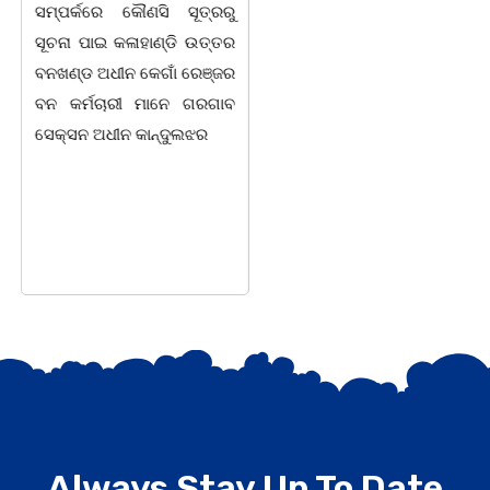
ସମ୍ପର୍କରେ କୌଣସି ସୂତ୍ରରୁ
ଠାରେ "ବିଶ୍ୱ ମହିଳା ଦିବସ
ସୂଚନା ପାଇ କଳାହାଣ୍ଡି ଉତ୍ତର
-2026 ଆବାହକ ବିଜୟ କୁମାର
ବନଖଣ୍ଡ ଅଧୀନ କେଗାଁ ରେଞ୍ଜର
ପ୍ରଧାନଙ୍କ ସଂଯୋଜନା ଓ
ବନ କର୍ମଚାରୀ ମାନେ ଗରଗାବ
ସଭାପତିତ୍ବ ରେ ଅନୁଷ୍ଠିତ
ସେକ୍ସନ ଅଧୀନ କାନ୍ଦୁଲଝର
ହୋଇ ଯାଇଛି l ମହିଳା
ସଶକ୍ତିକରଣ
Always Stay Up To Date