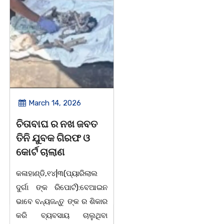
March 14, 2026
March 8, 2026
ଚିତାବାଘ ର ନଖ ଜବତ
ସଶକ୍ତ ଓଡିଶା ପକ୍ଷରୁ
ତିନି ଯୁବକ ଗିରଫ ଓ
ବିଶ୍ୱ ମହିଳା ଦିବସ
କୋର୍ଟ ଚାଲାଣ
ଅନୁଷ୍ଠିତ
କଳାହାଣ୍ଡି,୧୪|୩(ପ୍ୟାରିଲାଲ
ଭୁବନେଶ୍ୱର, 08/03/ 26:
ଦୁର୍ଗା ଙ୍କ ରିପୋର୍ଟ):ବେଆଇନ
ସାମାଜିକ ଅନୁଷ୍ଠାନ "ସଶକ୍ତ
ଭାବେ ବନ୍ୟଜନ୍ତୁ ଙ୍କ ର ଶିକାର
ଓଡିଶା"ପକ୍ଷରୁ ସ୍ଥାନୀୟ
କରି ବ୍ୟବସାୟ ଚାଲୁଥିବା
ସିଆରପି ସ୍ଥିତ କାର୍ଯ୍ୟାଳୟ