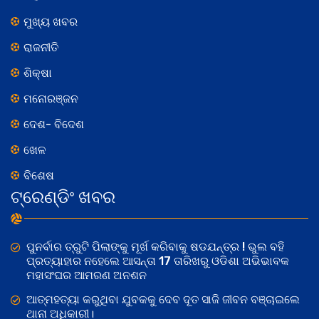
ମୁଖ୍ୟ ଖବର
ରାଜନୀତି
ଶିକ୍ଷା
ମନୋରଞ୍ଜନ
ଦେଶ- ବିଦେଶ
ଖେଳ
ବିଶେଷ
ଟ୍ରେଣ୍ଡିଂ ଖବର
ପୁନର୍ବାର ତ୍ରୁଟି ପିଲାଙ୍କୁ ମୂର୍ଖ କରିବାକୁ ଷଡଯନ୍ତ୍ର ! ଭୁଲ ବହି
ପ୍ରତ୍ୟାହାର ନହେଲେ ଆସନ୍ତା 17 ତାରିଖରୁ ଓଡିଶା ଅଭିଭାବକ
ମହାସଂଘର ଆମରଣ ଅନଶନ
ଆତ୍ମହତ୍ୟା କରୁଥିବା ଯୁବକକୁ ଦେବ ଦୂତ ସାଜି ଜୀବନ ବଞ୍ଚାଇଲେ
ଥାନା ଅଧିକାରୀ।