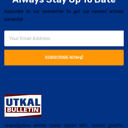
Subscribe to our newsletter to get our newest articles
instantly!
SUBSCRIBE NOW
ଆଶ୍ଚର୍ଯ୍ଯ଼ଜନକ ଭାବରେ ଅନେକ ପ୍ରଥମ ସହିତ, ଉତ୍କଳ ବୁଲେଟିନ,