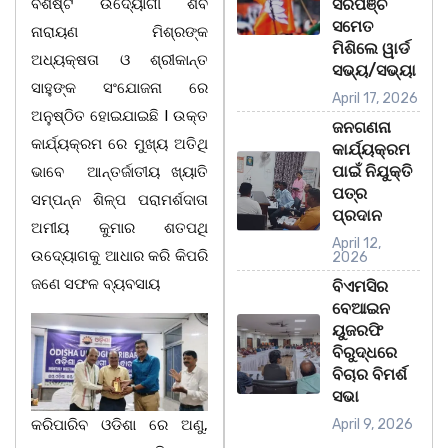
ବିଶିଷ୍ଟ ଉଦ୍ୟୋଗୀ ଶିବ
ସରପଞ୍ଚ
ସମେତ
ନାରାୟଣ ମିଶ୍ରଙ୍କ
ମିଶିଲେ ୱାର୍ଡ
ଅଧ୍ୟକ୍ଷତା ଓ ଶ୍ରୀକାନ୍ତ
ସଭ୍ୟ/ସଭ୍ୟା
ସାହୁଙ୍କ ସଂଯୋଜନା ରେ
April 17, 2026
ଅନୁଷ୍ଠିତ ହୋଇଯାଇଛି l ଉକ୍ତ
ଜନଗଣନା
କାର୍ଯ୍ୟକ୍ରମ ରେ ମୁଖ୍ୟ ଅତିଥି
କାର୍ଯ୍ୟକ୍ରମ
ପାଇଁ ନିଯୁକ୍ତି
ଭାବେ ଆନ୍ତର୍ଜାତୀୟ ଖ୍ୟାତି
ପତ୍ର
ସମ୍ପନ୍ନ ଶିଳ୍ପ ପରାମର୍ଶଦାତା
ପ୍ରଦାନ
ଅମୀୟ କୁମାର ଶତପଥି
April 12,
ଉଦ୍ୟୋଗକୁ ଆଧାର କରି କିପରି
2026
ଜଣେ ସଫଳ ବ୍ୟବସାୟ
ବିଏମସିର
ବେଆଇନ
ୟୁଜରଫି
ବିରୁଦ୍ଧରେ
ବିଚାର ବିମର୍ଶ
ସଭା
କରିପାରିବ ଓଡିଶା ରେ ଅଣୁ,
April 9, 2026