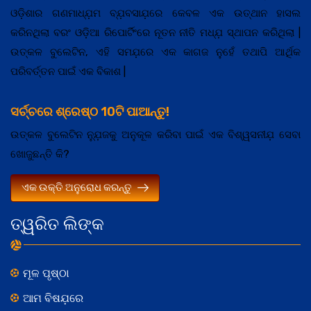
ଓଡ଼ିଶାର ଗଣମାଧ୍ଯ଼ମ ବ୍ଯ଼ବସାଯ଼ରେ କେବଳ ଏକ ଉତ୍ଥାନ ହାସଲ
କରିନଥିଲା ବରଂ ଓଡ଼ିଆ ରିପୋର୍ଟିଂରେ ନୂତନ ନୀତି ମଧ୍ଯ଼ ସ୍ଥାପନ କରିଥିଲା |
ଉତ୍କଳ ବୁଲେଟିନ, ଏହି ସମଯ଼ରେ ଏକ କାଗଜ ନୁହେଁ ତଥାପି ଆର୍ଥିକ
ପରିବର୍ତ୍ତନ ପାଇଁ ଏକ ବିକାଶ |
ସର୍ଚ୍ଚରେ ଶ୍ରେଷ୍ଠ 10ଟି ପାଆନ୍ତୁ!
ଉତ୍କଳ ବୁଲେଟିନ ନ୍ଯ଼ୁଜକୁ ଅନୁକୂଳ କରିବା ପାଇଁ ଏକ ବିଶ୍ୱସନୀଯ଼ ସେବା
ଖୋଜୁଛନ୍ତି କି?
ଏକ ଉକ୍ତି ଅନୁରୋଧ କରନ୍ତୁ
ତ୍ୱରିତ ଲିଙ୍କ
ମୂଳ ପୃଷ୍ଠା
ଆମ ବିଷଯ଼ରେ