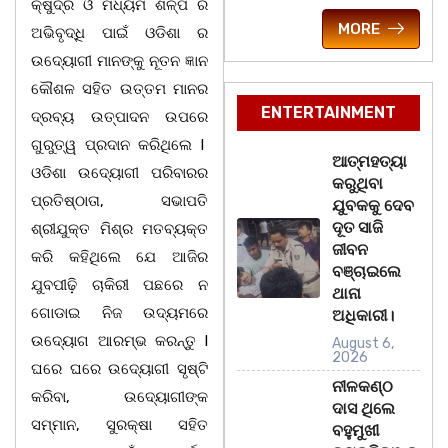
କ୍ଷୁଦ୍ର ଓ ମଧ୍ୟମ ଶିଳ୍ପ ର
MORE
ଅଭିବୃଦ୍ଧି ପାଇଁ ଓଡିଶା ର
ଉଦ୍ୟୋଗୀ ମାନଙ୍କୁ ନୂତନ ଜ୍ଞାନ
କୌଶଳ ସହିତ ଉତ୍ତମ ମାନର
ENTERTAINMENT
ଦ୍ରବ୍ୟ ଉତ୍ପାଦନ ଉପରେ
ଗୁରୁତ୍ୱ ପ୍ରଦାନ କରିଥିଲେ l
ଆତ୍ମହତ୍ୟା
ଓଡିଶା ଉଦ୍ୟୋଗୀ ପରିବାରର
କରୁଥିବା
ପ୍ରତିଷ୍ଠାତା, ସଭାପତି
ଯୁବକକୁ ଦେବ
ଦୂତ ସାଜି
ଶ୍ରୀଯୁକ୍ତ ମିଶ୍ର ମତବ୍ୟକ୍ତ
ଜୀବନ
କରି କହିଥିଲେ ଯେ ଆଜିର
ବଞ୍ଚାଇଲେ
ଯୁବପୀଢ଼ି ଚାକିରୀ ପଛରେ ନ
ଥାନା
ଗୋଡାଇ ନିଜ ଉଦ୍ୟମରେ
ଅଧିକାରୀ।
ଉଦ୍ୟୋଗ ଆରମ୍ଭ କରନ୍ତୁ l
August 6,
2026
ଘରେ ଘରେ ଉଦ୍ୟୋଗୀ ସୃଷ୍ଟି
ନୀଳକଣ୍ଠ
କରିବା, ଉଦ୍ୟୋଗୀଙ୍କ
ଦାସ ଥିଲେ
ସମ୍ମାନ, ସୁରକ୍ଷା ସହିତ
ବହୁମୁଖୀ