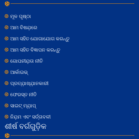
ମୂଳ ପୃଷ୍ଠା
ଆମ ବିଷଯ଼ରେ
ଆମ ସହିତ ଯୋଗାଯୋଗ କରନ୍ତୁ
ଆମ ସହିତ ବିଜ୍ଞାପନ କରନ୍ତୁ
ଗୋପନୀଯ଼ତା ନୀତି
ଆର୍କାଇଭ୍
ପ୍ରତ୍ଯ଼ାଖ୍ଯ଼ାନକାରୀ
ଫେରସ୍ତ ନୀତି
ସାଇଟ୍ ମ୍ଯ଼ାପ୍
ନିଯ଼ମ ଏବଂ ସର୍ତ୍ତାବଳୀ
ଶୀର୍ଷ ବର୍ଗଗୁଡ଼ିକ