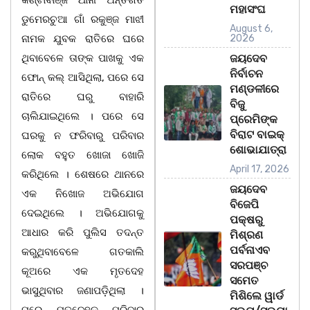
କଣ୍ଟାବାଞ୍ଜି ଥାନା ଅନ୍ତର୍ଗତ
ମହାସଂଘ
ଡୁମେରଚୁଆ ଗାଁ ରକୁଞ୍ଜ ମାଝୀ
August 6,
ନାମକ ଯୁବକ ରାତିରେ ଘରେ
2026
ଥିବାବେଳେ ତାଙ୍କ ପାଖକୁ ଏକ
ଜୟଦେବ
ନିର୍ବାଚନ
ଫୋନ୍ କଲ୍ ଆସିଥିଲା, ପରେ ସେ
ମଣ୍ଡଳୀରେ
ରାତିରେ ଘରୁ ବାହାରି
ବିଜୁ
ଚାଲିଯାଇଥିଲେ । ପରେ ସେ
ପ୍ରେମିଙ୍କ
ବିରାଟ ବାଇକ୍
ଘରକୁ ନ ଫରିବାରୁ ପରିବାର
ଶୋଭାଯାତ୍ରା
ଲୋକ ବହୁତ ଖୋଜା ଖୋଜି
April 17, 2026
କରିଥିଲେ । ଶେଷରେ ଥାନରେ
ଜୟଦେବ
ଏକ ନିଖୋଜ ଅଭିଯୋଗ
ବିଜେପି
ଦେଇଥିଲେ । ଅଭିଯୋଗକୁ
ପକ୍ଷରୁ
ଆଧାର କରି ପୁଲିସ ତଦନ୍ତ
ମିଶ୍ରଣ
ପର୍ବନାଏବ
କରୁଥିବାବେଳେ ଗତକାଲି
ସରପଞ୍ଚ
କୂଅରେ ଏକ ମୃତଦେହ
ସମେତ
ଭାସୁଥିବାର ଜଣାପଡ଼ିଥିଲା ।
ମିଶିଲେ ୱାର୍ଡ