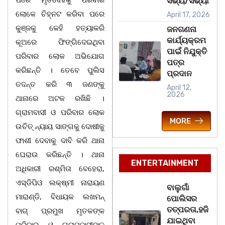
ପରେ ମୃତଦେହକୁ ପରିବାର
ସଭ୍ୟ/ସଭ୍ୟା
ଲୋକେ ଚିହ୍ନଟ କରିବା ପରେ
April 17, 2026
କୁଞ୍ଜକୁ କେହି ହତ୍ୟାକରି
ଜନଗଣନା
କାର୍ଯ୍ୟକ୍ରମ
କୂଅରେ ଫିଙ୍ଗିଦେଇଥିବା
ପାଇଁ ନିଯୁକ୍ତି
ପରିବାର ଲୋକ ଅଭିଯୋଗ
ପତ୍ର
କରିଛନ୍ତି । ତେବେ ପୁଲିସ
ପ୍ରଦାନ
ତଦନ୍ତ କରି ୩ ଜଣଙ୍କୁ
April 12,
2026
ଥାନାରେ ଅଟକ ରଖିଛି ।
ଗ୍ରାମବାସୀ ଓ ପରିବାର ଲୋକ
MORE
ଉଚିତ୍ ନ୍ୟାୟ ସାଙ୍ଗକୁ ଦୋଷୀକୁ
ଫାଶୀ ଦେବାକୁ ଦାବି କରି ଥାନା
ଘେରାଉ କରିଛନ୍ତି । ଥାନା
ENTERTAINMENT
ଅଧିକାରୀ ରଶ୍ମିତା ବେହେରା,
ଏସ୍‌ଡିପିଓ ଲକ୍ଷ୍ମୀ ନାରାୟଣ
ବାଲୁଗାଁ
ମାରାଣ୍ଡି, ବିଧାୟକ ଲଖମନ୍
ପୋଲିସର
ତତ୍‌ପରତା,ହଜି
ବାଗ୍ ପ୍ରମୁଖ ମୃତକଙ୍କ
ଯାଇଥିବା