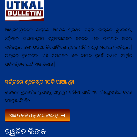
ଆଶ୍ଚର୍ଯ୍ଯ଼ଜନକ ଭାବରେ ଅନେକ ପ୍ରଥମ ସହିତ, ଉତ୍କଳ ବୁଲେଟିନ,
ଓଡ଼ିଶାର ଗଣମାଧ୍ଯ଼ମ ବ୍ଯ଼ବସାଯ଼ରେ କେବଳ ଏକ ଉତ୍ଥାନ ହାସଲ
କରିନଥିଲା ବରଂ ଓଡ଼ିଆ ରିପୋର୍ଟିଂରେ ନୂତନ ନୀତି ମଧ୍ଯ଼ ସ୍ଥାପନ କରିଥିଲା |
ଉତ୍କଳ ବୁଲେଟିନ, ଏହି ସମଯ଼ରେ ଏକ କାଗଜ ନୁହେଁ ତଥାପି ଆର୍ଥିକ
ପରିବର୍ତ୍ତନ ପାଇଁ ଏକ ବିକାଶ |
ସର୍ଚ୍ଚରେ ଶ୍ରେଷ୍ଠ 10ଟି ପାଆନ୍ତୁ!
ଉତ୍କଳ ବୁଲେଟିନ ନ୍ଯ଼ୁଜକୁ ଅନୁକୂଳ କରିବା ପାଇଁ ଏକ ବିଶ୍ୱସନୀଯ଼ ସେବା
ଖୋଜୁଛନ୍ତି କି?
ଏକ ଉକ୍ତି ଅନୁରୋଧ କରନ୍ତୁ
ତ୍ୱରିତ ଲିଙ୍କ