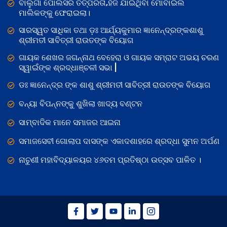
ବାଲୁଗାଁ ପୋଲିସର ତତ୍‌ପରତା,ହଜି ଯାଇଥିବା ମୋବାଇଲ
ମାଲିକଙ୍କୁ ଫେରାଇଲା।
ସାରସ୍ୱତ ସାଧିକା ତଥା ଡ଼ଃ ଆର୍ଯ୍ୟକୁମାର ଜ୍ଞାନେନ୍ଦ୍ରଙ୍କଶାଶୁ
ଶ୍ରୀମତୀ ସାବିତ୍ରୀ ରାଉତଙ୍କ ବିୟୋଗ
ଗାୟକ ଶେଖର ଜଗନ୍ନାଥ ବେହେରା ଓ ଗାୟକ ସମ୍ରାଟ ଅଭୟ ଚରଣ
ସ୍ୱାଇଁଙ୍କ ଶ୍ରଦ୍ଧାଞ୍ଚଳୀ ସଭା |
ଡଃ ଜ୍ଞାନେନ୍ଦ୍ର ଙ୍କ ଶାଶୁ ଶ୍ରୀମତୀ ସାବିତ୍ରୀ ରାଉତଙ୍କ ବିୟୋଗ
ବନ୍ୟା ବିପନ୍ନଙ୍କୁ ଶୁଖିଲା ଖାଦ୍ୟ ବଣ୍ଟନ
ସାମ୍ବାଦିକ ମାନେ ସମାଜର ଆଇନା
ସମାଜସେବୀ ଗୋଲାପ ଦାସଙ୍କ ଏକାଦଶାହରେ ଶ୍ରଦ୍ଧା ସୁମନ ଅର୍ପଣ
ନାଚୁଣୀ ମହାବିଦ୍ୟାଳୟର ୪୬ତମ ପ୍ରତିଷ୍ଠା ଉତ୍ସବ ପାଳିତ ।