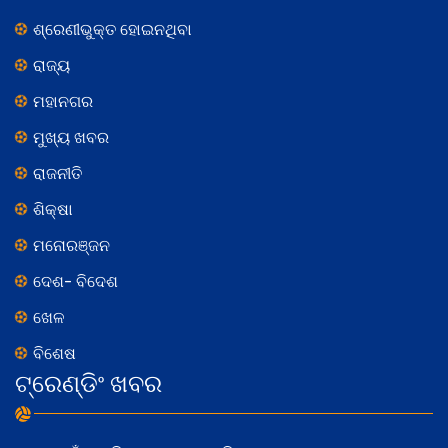
ଶ୍ରେଣୀଭୁକ୍ତ ହୋଇନଥିବା
ରାଜ୍ୟ
ମହାନଗର
ମୁଖ୍ୟ ଖବର
ରାଜନୀତି
ଶିକ୍ଷା
ମନୋରଞ୍ଜନ
ଦେଶ- ବିଦେଶ
ଖେଳ
ବିଶେଷ
ଟ୍ରେଣ୍ଡିଂ ଖବର