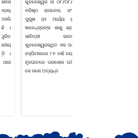
ଭୁବନେଶ୍ୱର ତା ୦୮/୦୮/୨୬ :
ଚିଲିକା, ୮। ୮:ଖୋର୍ଦ୍ଧା ଜିଲ୍ଲା
ବରିଷ୍ଠ ରାଜନେତା, ସଂସ୍କୃତି
ବାଣପୁର ବ୍ଲକ ଅନ୍ତର୍ଗତ ନାଚୁଣୀ
ପୁରୁଷ ଡ଼ଃ ଆର୍ଯ୍ୟ କୁମାର
ଠାରେ ବାଣପୁର ଭଗବତୀ ମଣ୍ଡଳ
ଜ୍ଞାନେନ୍ଦ୍ରଙ୍କ ଶାଶୁ ଶ୍ରୀମତୀ
ପାଲାଗାୟକ ପରିଷଦ ଓ ଜାଗୃତିକା
ସାବିତ୍ରୀ ରାଉତଙ୍କ
ଅନୁଷ୍ଠାନର ମିଳିତ
ଭୁବନେଶ୍ୱରସ୍ଥିତ ଏକ ଘରୋଇ
ଆନୁକୂଲ୍ୟରେ ସ୍ୱର୍ଗତ ଗାୟକ
ହସ୍ପିଟାଲରେ ୮୭ ବର୍ଷ ବୟସରେ
ଶେଖର ପଦ୍ମଶ୍ରୀ ଜଗନ୍ନାଥ
ହୃଦଘାତରେ ପରଲୋକ ଘଟିଛି ।
ବେହେରା ଓ ଗାୟକ ସମ୍ରାଟ
ସେ ଜଣେ ଅତ୍ୟନ୍ତ
ଅଭୟ ଚରଣ