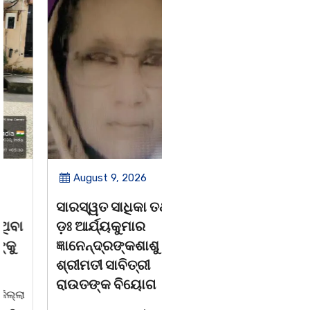
August 9, 2026
August 8, 2026
ସାରସ୍ୱତ ସାଧିକା ତଥା
ଗାୟକ ଶେଖର
ଡ଼ଃ ଆର୍ଯ୍ୟକୁମାର
ଜଗନ୍ନାଥ ବେହେରା ଓ
ଜ୍ଞାନେନ୍ଦ୍ରଙ୍କଶାଶୁ
ଗାୟକ ସମ୍ରାଟ ଅଭୟ
ଶ୍ରୀମତୀ ସାବିତ୍ରୀ
ଚରଣ ସ୍ୱାଇଁଙ୍କ
ରାଉତଙ୍କ ବିୟୋଗ
ଶ୍ରଦ୍ଧାଞ୍ଚଳୀ ସଭା |