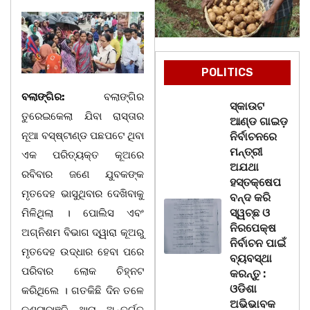
POLITICS
ବଲାଙ୍ଗିର:
ବଲାଙ୍ଗିର
ସ୍କାଉଟ
ତୁରେଇକେଲା ଯିବା ରାସ୍ତାର
ଆଣ୍ଡ ଗାଇଡ଼
ନୂଆ ବସ୍‌ଷ୍ଟାଣ୍ଡ ପଛପଟେ ଥିବା
ନିର୍ବାଚନରେ
ମନ୍ତ୍ରୀ
ଏକ ପରିତ୍ୟକ୍ତ କୂଅରେ
ଅଯଥା
ରବିବାର ଜଣେ ଯୁବକଙ୍କ
ହସ୍ତକ୍ଷେପ
ମୃତଦେହ ଭାସୁଥିବାର ଦେଖିବାକୁ
ବନ୍ଦ କରି
ସ୍ୱଚ୍ଛ ଓ
ମିଳିଥିଲା । ପୋଲିସ ଏବଂ
ନିରପେକ୍ଷ
ଅଗ୍ନିଶମ ବିଭାଗ ଦ୍ୱାରା କୂଅରୁ
ନିର୍ବାଚନ ପାଇଁ
ମୃତଦେହ ଉଦ୍ଧାର ହେବା ପରେ
ବ୍ୟବସ୍ଥା
ପରିବାର ଲୋକ ଚିହ୍ନଟ
କରନ୍ତୁ :
ଓଡିଶା
କରିଥିଲେ । ଗତକିଛି ଦିନ ତଳେ
ଅଭିଭାବକ