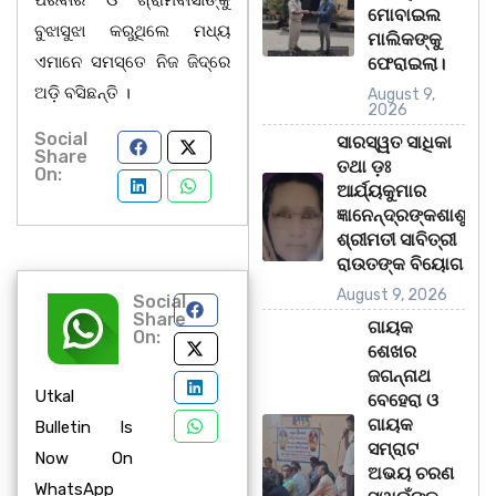
ପରିବାର ଓ ଗ୍ରାମବାସୀଙ୍କୁ
ମୋବାଇଲ
ବୁଝାସୁଝା କରୁଥିଲେ ମଧ୍ୟ
ମାଲିକଙ୍କୁ
ଏମାନେ ସମସ୍ତେ ନିଜ ଜିଦ୍‌ରେ
ଫେରାଇଲା।
ଅଡ଼ି ବସିଛନ୍ତି ।
August 9,
2026
Social
ସାରସ୍ୱତ ସାଧିକା
Share
ତଥା ଡ଼ଃ
On:
ଆର୍ଯ୍ୟକୁମାର
ଜ୍ଞାନେନ୍ଦ୍ରଙ୍କଶାଶୁ
ଶ୍ରୀମତୀ ସାବିତ୍ରୀ
ରାଉତଙ୍କ ବିୟୋଗ
August 9, 2026
Social
Share
ଗାୟକ
On:
ଶେଖର
ଜଗନ୍ନାଥ
Utkal
ବେହେରା ଓ
ଗାୟକ
Bulletin Is
ସମ୍ରାଟ
Now On
ଅଭୟ ଚରଣ
WhatsApp