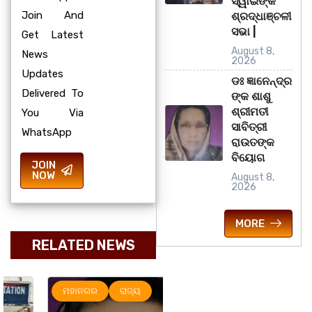
ସ୍ୱାଇଁଙ୍କ
Join And
ଶ୍ରଦ୍ଧାଞ୍ଚଳୀ
ସଭା |
Get Latest
August 8,
News
2026
Updates
ଡଃ ଜ୍ଞାନେନ୍ଦ୍ର
Delivered To
ଙ୍କ ଶାଶୁ
ଶ୍ରୀମତୀ
You Via
ସାବିତ୍ରୀ
WhatsApp
ରାଉତଙ୍କ
ବିୟୋଗ
JOIN
NOW
August 8,
2026
MORE
RELATED NEWS
ମହାନଗର
ରାଜ୍ୟ
ରାଜ୍ୟ
ସୃଜନୀ