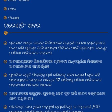
ଖେଳ
ବିଶେଷ
ଟ୍ରେଣ୍ଡିଂ ଖବର
ସ୍କାଉଟ ଆଣ୍ଡ ଗାଇଡ଼ ନିର୍ବାଚନରେ ମନ୍ତ୍ରୀ ଅଯଥା ହସ୍ତକ୍ଷେପ
ବନ୍ଦ କରି ସ୍ୱଚ୍ଛ ଓ ନିରପେକ୍ଷ ନିର୍ବାଚନ ପାଇଁ ବ୍ୟବସ୍ଥା କରନ୍ତୁ
: ଓଡିଶା ଅଭିଭାବକ ମହାସଂଘ
ଅବସରପ୍ରାପ୍ତ ଶିକ୍ଷୟିତ୍ରୀ ଶ୍ରୀମତୀ ଅନ୍ନପୂର୍ଣ୍ଣା ମିଶ୍ରଙ୍କ
ଅବସରକାଳୀନ ସମ୍ବର୍ଦ୍ଧନା
ପୁନର୍ବାର ତ୍ରୁଟି ପିଲାଙ୍କୁ ମୂର୍ଖ କରିବାକୁ ଷଡଯନ୍ତ୍ର ! ଭୁଲ ବହି
ପ୍ରତ୍ୟାହାର ନହେଲେ ଆସନ୍ତା 17 ତାରିଖରୁ ଓଡିଶା ଅଭିଭାବକ
ମହାସଂଘର ଆମରଣ ଅନଶନ
ଆତ୍ମହତ୍ୟା କରୁଥିବା ଯୁବକକୁ ଦେବ ଦୂତ ସାଜି ଜୀବନ ବଞ୍ଚାଇଲେ
ଥାନା ଅଧିକାରୀ।
ନୀଳକଣ୍ଠ ଦାସ ଥିଲେ ବହୁମୁଖୀ ବ୍ୟକ୍ତିତ୍ୱ ର ଅଧିକାରୀ /ତିନି
ସାରସ୍ୱତ ପ୍ରତିଭାଙ୍କୁ ନୀଳକଣ୍ଠ ସ୍ମୃତି ସମ୍ମାନ