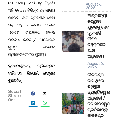
ସୋ ମଧ୍ୟ ଦେଖିବାକୁ ମିଳୁଛି।
August 6,
2026
ଏହି ସୋରେ ବିଭିନ୍ନ ପ୍ରକାରର
ଆତ୍ମହତ୍ୟା
ମଡେଲ କାର୍ ପ୍ରଦର୍ଶନ ହେବା
କରୁଥିବା
ସହ ବହୁ ମଡେଲର ବାଇକ
ଯୁବକକୁ ଦେବ
ଏଠାରେ ଉପଲବ୍ଧ ବୋଲି
ଦୂତ ସାଜି
ଜୀବନ
ପ୍ରକାଶ କରିଛନ୍ତି ଆୟୋଜକ
ବଞ୍ଚାଇଲେ
ଗୁପ୍ତା ଇଭେଂଟ୍
ଥାନା
ମ୍ୟାନେଜମେଂଟର ମୁଖ୍ୟ।
ଅଧିକାରୀ।
August 6,
ଭୁବନେଶ୍ୱରରୁ ପ୍ରିୟବ୍ରତ
2026
ବାରିକଙ୍କ ରିପୋର୍ଟ, ଉତ୍‌କଳ
ନୀଳକଣ୍ଠ
ବୁଲେଟିନ୍‌
ଦାସ ଥିଲେ
ବହୁମୁଖୀ
Social
ବ୍ୟକ୍ତିତ୍ୱ ର
Share
ଅଧିକାରୀ /
On:
ତିନି ସାରସ୍ୱତ
ପ୍ରତିଭାଙ୍କୁ
ନୀଳକଣ୍ଠ