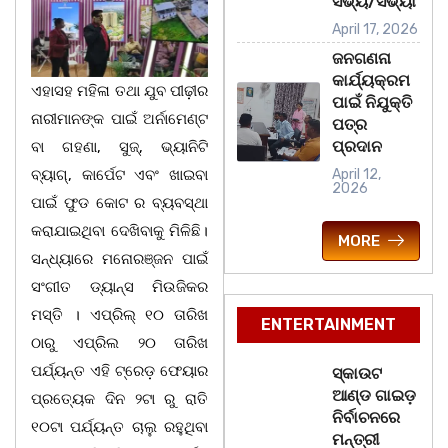
ସଭ୍ୟ/ସଭ୍ୟା
April 17, 2026
ଜନଗଣନା
କାର୍ଯ୍ୟକ୍ରମ
ଏହାସହ ମହିଳା ତଥା ଯୁବ ପୀଢ଼ୀର
ପାଇଁ ନିଯୁକ୍ତି
ନାରୀମାନଙ୍କ ପାଇଁ ଅର୍ନାମେଣ୍ଟ
ପତ୍ର
ପ୍ରଦାନ
ବା ଗହଣା, ସୁଜ୍‌, ଭ୍ୟାନିଟି
ବ୍ୟାଗ୍‌, କାର୍ପେଟ ଏବଂ ଖାଇବା
April 12,
2026
ପାଇଁ ଫୁଡ କୋଟ ର ବ୍ୟବସ୍ଥା
କରାଯାଇଥିବା ଦେଖିବାକୁ ମିଳିଛି।
MORE
ସନ୍ଧ୍ୟାରେ ମନୋରଞ୍ଜନ ପାଇଁ
ସଂଗୀତ ଡ୍ୟାନ୍ସ ମିଉଜିକର
ମସ୍ତି । ଏପ୍ରିଲ୍ ୧୦ ତାରିଖ
ENTERTAINMENT
ଠାରୁ ଏପ୍ରିଲ ୨୦ ତାରିଖ
ପର୍ଯ୍ୟନ୍ତ ଏହି ଟ୍ରେଡ଼ ଫେୟାର
ସ୍କାଉଟ
ଆଣ୍ଡ ଗାଇଡ଼
ପ୍ରତ୍ୟେକ ଦିନ ୨ଟା ରୁ ରାତି
ନିର୍ବାଚନରେ
୧୦ଟା ପର୍ଯ୍ୟନ୍ତ ଚାଲୁ ରହୁଥିବା
ମନ୍ତ୍ରୀ