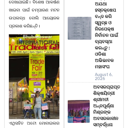
ଦେଖାଯାଇଛି। ବିଶେଷ ଆକର୍ଷଣ
ଅଯଥା
ଖାଇବା ପାଇଁ ଚମ୍ପାରଣ ମଟନ
ହସ୍ତକ୍ଷେପ
ବନ୍ଦ କରି
ଉପଲବ୍ଧ ବୋଲି ଆୟୋଜକ
ସ୍ୱଚ୍ଛ ଓ
ପ୍ରକାଶ କରିଛନ୍ତି।
ନିରପେକ୍ଷ
ନିର୍ବାଚନ ପାଇଁ
ବ୍ୟବସ୍ଥା
କରନ୍ତୁ :
ଓଡିଶା
ଅଭିଭାବକ
ମହାସଂଘ
August 6,
2026
ଅବସରପ୍ରାପ୍ତ
ଶିକ୍ଷୟିତ୍ରୀ
ଶ୍ରୀମତୀ
ଅନ୍ନପୂର୍ଣ୍ଣା
ମିଶ୍ରଙ୍କ
ଅବସରକାଳୀନ
ଏଥିସହିତ ଅଟୋ ମୋବାଇଲର
ସମ୍ବର୍ଦ୍ଧନା