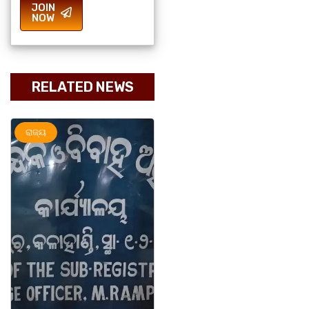
JOIN
NOW
RELATED NEWS
ଅପରାଧ
ରାଜ୍ୟ
ରାଜ୍ୟ