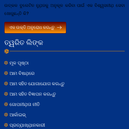
ଉତ୍କଳ ବୁଲେଟିନ ନ୍ଯ଼ୁଜକୁ ଅନୁକୂଳ କରିବା ପାଇଁ ଏକ ବିଶ୍ୱସନୀଯ଼ ସେବା
ଖୋଜୁଛନ୍ତି କି?
ଏକ ଉକ୍ତି ଅନୁରୋଧ କରନ୍ତୁ
ତ୍ୱରିତ ଲିଙ୍କ
ମୂଳ ପୃଷ୍ଠା
ଆମ ବିଷଯ଼ରେ
ଆମ ସହିତ ଯୋଗାଯୋଗ କରନ୍ତୁ
ଆମ ସହିତ ବିଜ୍ଞାପନ କରନ୍ତୁ
ଗୋପନୀଯ଼ତା ନୀତି
ଆର୍କାଇଭ୍
ପ୍ରତ୍ଯ଼ାଖ୍ଯ଼ାନକାରୀ