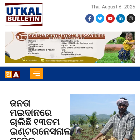
Thu, August 6, 2026
ଜନତା
ମଇଦାନରେ
ଚାଲିଛି ୧୩ତମ
ଇଣ୍ଟରନେସନାଲ