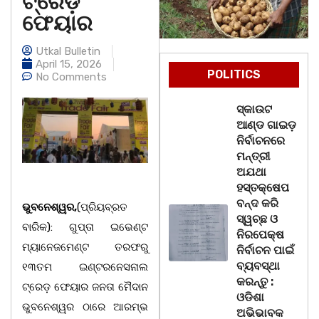
ଟ୍ରେଡ଼
ଫେୟାର
Utkal Bulletin
April 15, 2026
POLITICS
No Comments
ସ୍କାଉଟ
ଆଣ୍ଡ ଗାଇଡ଼
ନିର୍ବାଚନରେ
ମନ୍ତ୍ରୀ
ଅଯଥା
ହସ୍ତକ୍ଷେପ
ବନ୍ଦ କରି
ଭୁବନେଶ୍ୱର,
(ପ୍ରିୟବ୍ରତ
ସ୍ୱଚ୍ଛ ଓ
ବାରିକ): ଗୁପ୍ତା ଇଭେଣ୍ଟ
ନିରପେକ୍ଷ
ମ୍ୟାନେଜମେଣ୍ଟ ତରଫରୁ
ନିର୍ବାଚନ ପାଇଁ
ବ୍ୟବସ୍ଥା
୧୩ତମ ଇଣ୍ଟରନେସନାଲ
କରନ୍ତୁ :
ଟ୍ରେଡ଼ ଫେୟାର ଜନତା ମୈଦାନ
ଓଡିଶା
ଭୁବନେଶ୍ୱର ଠାରେ ଆରମ୍ଭ
ଅଭିଭାବକ