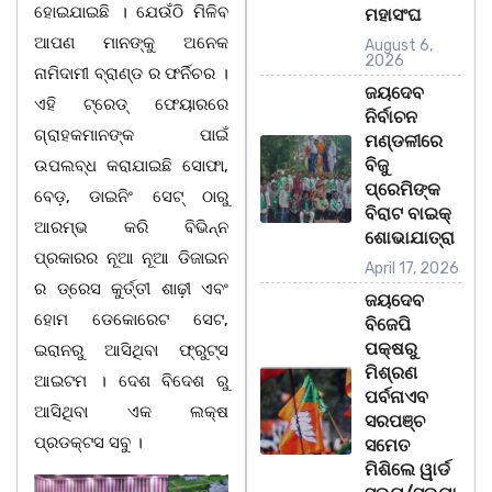
ହୋଇଯାଇଛି । ଯେଉଁଠି ମିଳିବ
ମହାସଂଘ
ଆପଣ ମାନଙ୍କୁ ଅନେକ
August 6,
2026
ନାମିଦାମୀ ବ୍ରାଣ୍ଡ ର ଫର୍ନିଚର ।
ଜୟଦେବ
ଏହି ଟ୍ରେଡ୍ ଫେୟାରରେ
ନିର୍ବାଚନ
ଗ୍ରାହକମାନଙ୍କ ପାଇଁ
ମଣ୍ଡଳୀରେ
ବିଜୁ
ଉପଲବ୍ଧ କରାଯାଇଛି ସୋଫା,
ପ୍ରେମିଙ୍କ
ବେଡ଼, ଡାଇନିଂ ସେଟ୍ ଠାରୁ
ବିରାଟ ବାଇକ୍
ଆରମ୍ଭ କରି ବିଭିନ୍ନ
ଶୋଭାଯାତ୍ରା
ପ୍ରକାରର ନୂଆ ନୂଆ ଡିଜାଇନ
April 17, 2026
ର ଡ୍ରେସ କୁର୍ତ୍ତୀ ଶାଢ଼ୀ ଏବଂ
ଜୟଦେବ
ହୋମ ଡେକୋରେଟ ସେଟ,
ବିଜେପି
ପକ୍ଷରୁ
ଇରାନରୁ ଆସିଥିବା ଫ୍ରୁଟ୍ସ
ମିଶ୍ରଣ
ଆଇଟମ । ଦେଶ ବିଦେଶ ରୁ
ପର୍ବନାଏବ
ଆସିଥିବା ଏକ ଲକ୍ଷ
ସରପଞ୍ଚ
ପ୍ରଡକ୍ଟସ ସବୁ ।
ସମେତ
ମିଶିଲେ ୱାର୍ଡ