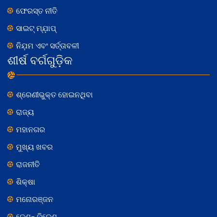
ଫେରସ୍ତ ନୀତି
ସାଇଟ୍ ମ୍ଯ଼ାପ୍
ନିଯ଼ମ ଏବଂ ସର୍ତ୍ତାବଳୀ
ଶୀର୍ଷ ବର୍ଗଗୁଡ଼ିକ
ଶ୍ରେଣୀଭୁକ୍ତ ହୋଇନଥିବା
ରାଜ୍ୟ
ମହାନଗର
ମୁଖ୍ୟ ଖବର
ରାଜନୀତି
ଶିକ୍ଷା
ମନୋରଞ୍ଜନ
ଦେଶ- ବିଦେଶ