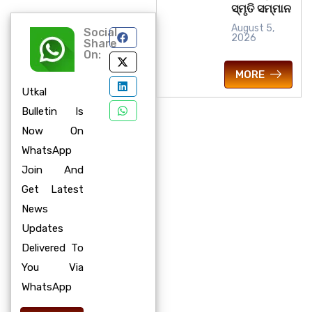
ସ୍ମୃତି ସମ୍ମାନ
August 5,
Social
2026
Share
On:
MORE
Utkal
Bulletin Is
Now On
WhatsApp
Join And
Get Latest
News
Updates
Delivered To
You Via
WhatsApp