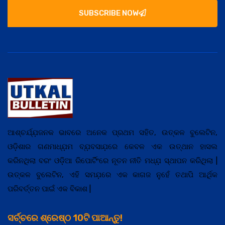
SUBSCRIBE NOW
ଆଶ୍ଚର୍ଯ୍ଯ଼ଜନକ ଭାବରେ ଅନେକ ପ୍ରଥମ ସହିତ, ଉତ୍କଳ ବୁଲେଟିନ,
ଓଡ଼ିଶାର ଗଣମାଧ୍ଯ଼ମ ବ୍ଯ଼ବସାଯ଼ରେ କେବଳ ଏକ ଉତ୍ଥାନ ହାସଲ
କରିନଥିଲା ବରଂ ଓଡ଼ିଆ ରିପୋର୍ଟିଂରେ ନୂତନ ନୀତି ମଧ୍ଯ଼ ସ୍ଥାପନ କରିଥିଲା |
ଉତ୍କଳ ବୁଲେଟିନ, ଏହି ସମଯ଼ରେ ଏକ କାଗଜ ନୁହେଁ ତଥାପି ଆର୍ଥିକ
ପରିବର୍ତ୍ତନ ପାଇଁ ଏକ ବିକାଶ |
ସର୍ଚ୍ଚରେ ଶ୍ରେଷ୍ଠ 10ଟି ପାଆନ୍ତୁ!