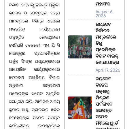
ମହାସଂଘ
ବିଭାଗ ପକ୍ଷରୁ ବିଭିନ୍ନ ସ୍କୁଲ,
August 6,
କଲେଜ ଓ ପେଟ୍ରୋଲ ପମ୍ପ
2026
ମାନଙ୍କରେ ବିଭିନ୍ନ ଧରଣର
ଜୟଦେବ
ମକଡ୍ରିଲ କାର୍ଯ୍ୟକ୍ରମ
ନିର୍ବାଚନ
ମଣ୍ଡଳୀରେ
ଅନୁଷ୍ଠିତ ହୋଇଥିଲେ।
ବିଜୁ
ସେହିପରି ବେତନଟୀ ଏମ ପି ସି
ପ୍ରେମିଙ୍କ
ହାଇସ୍କୁଲ ପ୍ରଧାନଶିକ୍ଷକ
ବିରାଟ ବାଇକ୍
ଅର୍ଜୁନ ସିଂଙ୍କ ଅଧ୍ୟକ୍ଷତାରେ
ଶୋଭାଯାତ୍ରା
ଆୟୋଜିତ କାର୍ଯ୍ୟକ୍ରମରେ
April 17, 2026
ବେତନଟୀ ଅଗ୍ନିଶମ ବିଭାଗ
ଜୟଦେବ
ବିଜେପି
ଅଧିକାରୀ ସତ୍ୟବାଦୀ
ପକ୍ଷରୁ
ପଲେଇଙ୍କ ସମେତ ଆଗ୍ନିକ
ମିଶ୍ରଣ
ଜଗନ୍ନାଥ ଗିରି, ଆଗ୍ନିକ ଅଜୟ
ପର୍ବନାଏବ
କୁମାର ସାହୁ, ଡ୍ରାଇଭର ଛବିଳ
ସରପଞ୍ଚ
ସମେତ
ବେହେରାଙ୍କ ସମେତ ସମସ୍ତ
ମିଶିଲେ ୱାର୍ଡ
କର୍ମଚାରୀଙ୍କ ଉପସ୍ଥିତିରେ