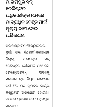
ଚିତାବାଘ ର ନଖ ଜବତ
ସଶକ୍ତ ଓଡିଶା ପକ୍ଷରୁ
ତିନି ଯୁବକ ଗିରଫ ଓ
ବିଶ୍ୱ ମହିଳା ଦିବସ
କୋର୍ଟ ଚାଲାଣ
ଅନୁଷ୍ଠିତ
କଳାହାଣ୍ଡି,୧୪|୩(ପ୍ୟାରିଲାଲ
ଭୁବନେଶ୍ୱର, 08/03/ 26:
ଦୁର୍ଗା ଙ୍କ ରିପୋର୍ଟ):ବେଆଇନ
ସାମାଜିକ ଅନୁଷ୍ଠାନ "ସଶକ୍ତ
ଭାବେ ବନ୍ୟଜନ୍ତୁ ଙ୍କ ର ଶିକାର
ଓଡିଶା"ପକ୍ଷରୁ ସ୍ଥାନୀୟ
କରି ବ୍ୟବସାୟ ଚାଲୁଥିବା
ସିଆରପି ସ୍ଥିତ କାର୍ଯ୍ୟାଳୟ
ସମ୍ପର୍କରେ କୌଣସି ସୂତ୍ରରୁ
ଠାରେ "ବିଶ୍ୱ ମହିଳା ଦିବସ
ସୂଚନା ପାଇ କଳାହାଣ୍ଡି ଉତ୍ତର
-2026 ଆବାହକ ବିଜୟ କୁମାର
ବନଖଣ୍ଡ ଅଧୀନ କେଗାଁ ରେଞ୍ଜର
ପ୍ରଧାନଙ୍କ ସଂଯୋଜନା ଓ
ବନ କର୍ମଚାରୀ ମାନେ ଗରଗାବ
ସଭାପତିତ୍ବ ରେ ଅନୁଷ୍ଠିତ
ସେକ୍ସନ ଅଧୀନ କାନ୍ଦୁଲଝର
ହୋଇ ଯାଇଛି l ମହିଳା
ସଶକ୍ତିକରଣ