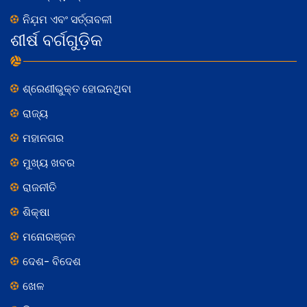
ନିଯ଼ମ ଏବଂ ସର୍ତ୍ତାବଳୀ
ଶୀର୍ଷ ବର୍ଗଗୁଡ଼ିକ
ଶ୍ରେଣୀଭୁକ୍ତ ହୋଇନଥିବା
ରାଜ୍ୟ
ମହାନଗର
ମୁଖ୍ୟ ଖବର
ରାଜନୀତି
ଶିକ୍ଷା
ମନୋରଞ୍ଜନ
ଦେଶ- ବିଦେଶ
ଖେଳ