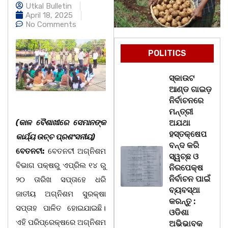
Utkal Bulletin
April 18, 2025
No Comments
POLITICS
ସ୍କାଉଟ
ଆଣ୍ଡ ଗାଇଡ଼
ନିର୍ବାଚନରେ
ମନ୍ତ୍ରୀ
(କାଳ ବୈଶାଖୀରେ ସେମାନଙ୍କ
ଅଯଥା
ହସ୍ତକ୍ଷେପ
କାର୍ଯ୍ୟ ଉଚ୍ଚ ପ୍ରଶଂସନୀୟ)
ବନ୍ଦ କରି
ବେତନଟୀ:
ବେତନଟୀ ଅଗ୍ନିଶମ
ସ୍ୱଚ୍ଛ ଓ
ବିଭାଗ ପକ୍ଷରୁ ଏପ୍ରିଲ ୧୪ ରୁ
ନିରପେକ୍ଷ
ନିର୍ବାଚନ ପାଇଁ
୨୦ ତାରିଖ ସପ୍ତାହେ ଧରି
ବ୍ୟବସ୍ଥା
ଜାତୀୟ ଅଗ୍ନିଶମ ସୁରକ୍ଷା
କରନ୍ତୁ :
ସପ୍ତାହ ପାଳିତ ହୋଇଯାଇଛି।
ଓଡିଶା
ଏହି ପରିପ୍ରେକ୍ଷରେ ଅଗ୍ନିଶମ
ଅଭିଭାବକ