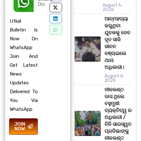
On:
August 6,
2026
ଆତ୍ମହତ୍ୟା
Utkal
କରୁଥିବା
Bulletin Is
ଯୁବକକୁ ଦେବ
Now On
ଦୂତ ସାଜି
ଜୀବନ
WhatsApp
ବଞ୍ଚାଇଲେ
Join And
ଥାନା
Get Latest
ଅଧିକାରୀ।
News
August 6,
2026
Updates
ନୀଳକଣ୍ଠ
Delivered To
ଦାସ ଥିଲେ
You Via
ବହୁମୁଖୀ
WhatsApp
ବ୍ୟକ୍ତିତ୍ୱ ର
ଅଧିକାରୀ /
JOIN
ତିନି ସାରସ୍ୱତ
NOW
ପ୍ରତିଭାଙ୍କୁ
ନୀଳକଣ୍ଠ