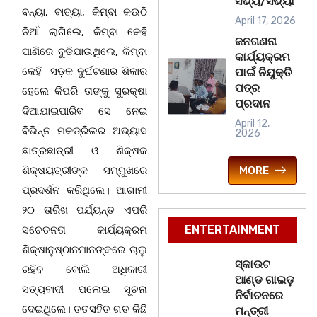
ସଭ୍ୟ/ସଭ୍ୟା
ବନ୍ୟା, ବାତ୍ୟା, କିମ୍ବା କଉଠି
April 17, 2026
ନିଆଁ ଲାଗିଲେ, କିମ୍ବା କେହି
ଜନଗଣନା
ପାଣିରେ ବୁଡିଯାଉଥିଲେ, କିମ୍ବା
କାର୍ଯ୍ୟକ୍ରମ
କେହି ସଡ଼କ ଦୁର୍ଘଟଣାର ଶିକାର
ପାଇଁ ନିଯୁକ୍ତି
ପତ୍ର
ହେଲେ କିପରି ତାଙ୍କୁ ସୁରକ୍ଷା
ପ୍ରଦାନ
ଦିଆଯାଇପାରିବ ସେ ନେଇ
April 12,
ବିଭିନ୍ନ ମକଡ୍ରିଲର ଅଭ୍ୟାସ
2026
ଛାତ୍ରଛାତ୍ରୀ ଓ ଶିକ୍ଷକ
MORE
ଶିକ୍ଷୟତ୍ରୀଙ୍କ ସମ୍ମୁଖରେ
ପ୍ରଦର୍ଶନ କରିଥିଲେ। ଆଗାମୀ
୨୦ ତାରିଖ ପର୍ଯ୍ୟନ୍ତ ଏପରି
ENTERTAINMENT
ସଚେତନତା କାର୍ଯ୍ୟକ୍ରମ
ଶିକ୍ଷାନୁଷ୍ଠାନମାନଙ୍କରେ ଚାଲୁ
ସ୍କାଉଟ
ରହିବ ବୋଲି ଅଧିକାରୀ
ଆଣ୍ଡ ଗାଇଡ଼
ସତ୍ୟବାଦୀ ପଲେଇ ସୂଚନା
ନିର୍ବାଚନରେ
ଦେଇଥିଲେ। ତତସହିତ ଗତ କିଛି
ମନ୍ତ୍ରୀ