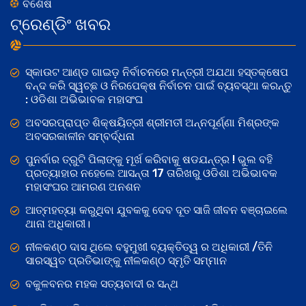
ବିଶେଷ
ଟ୍ରେଣ୍ଡିଂ ଖବର
ସ୍କାଉଟ ଆଣ୍ଡ ଗାଇଡ଼ ନିର୍ବାଚନରେ ମନ୍ତ୍ରୀ ଅଯଥା ହସ୍ତକ୍ଷେପ
ବନ୍ଦ କରି ସ୍ୱଚ୍ଛ ଓ ନିରପେକ୍ଷ ନିର୍ବାଚନ ପାଇଁ ବ୍ୟବସ୍ଥା କରନ୍ତୁ
: ଓଡିଶା ଅଭିଭାବକ ମହାସଂଘ
ଅବସରପ୍ରାପ୍ତ ଶିକ୍ଷୟିତ୍ରୀ ଶ୍ରୀମତୀ ଅନ୍ନପୂର୍ଣ୍ଣା ମିଶ୍ରଙ୍କ
ଅବସରକାଳୀନ ସମ୍ବର୍ଦ୍ଧନା
ପୁନର୍ବାର ତ୍ରୁଟି ପିଲାଙ୍କୁ ମୂର୍ଖ କରିବାକୁ ଷଡଯନ୍ତ୍ର ! ଭୁଲ ବହି
ପ୍ରତ୍ୟାହାର ନହେଲେ ଆସନ୍ତା 17 ତାରିଖରୁ ଓଡିଶା ଅଭିଭାବକ
ମହାସଂଘର ଆମରଣ ଅନଶନ
ଆତ୍ମହତ୍ୟା କରୁଥିବା ଯୁବକକୁ ଦେବ ଦୂତ ସାଜି ଜୀବନ ବଞ୍ଚାଇଲେ
ଥାନା ଅଧିକାରୀ।
ନୀଳକଣ୍ଠ ଦାସ ଥିଲେ ବହୁମୁଖୀ ବ୍ୟକ୍ତିତ୍ୱ ର ଅଧିକାରୀ /ତିନି
ସାରସ୍ୱତ ପ୍ରତିଭାଙ୍କୁ ନୀଳକଣ୍ଠ ସ୍ମୃତି ସମ୍ମାନ
ବକୁଳବନର ମହକ ସତ୍ୟବାଦୀ ର ସନ୍ଥ