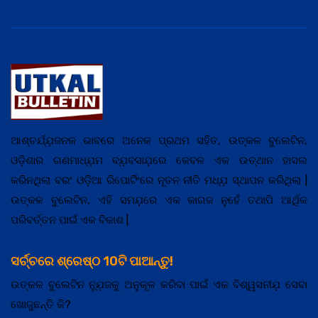
ଆଶ୍ଚର୍ଯ୍ଯ଼ଜନକ ଭାବରେ ଅନେକ ପ୍ରଥମ ସହିତ, ଉତ୍କଳ ବୁଲେଟିନ,
ଓଡ଼ିଶାର ଗଣମାଧ୍ଯ଼ମ ବ୍ଯ଼ବସାଯ଼ରେ କେବଳ ଏକ ଉତ୍ଥାନ ହାସଲ
କରିନଥିଲା ବରଂ ଓଡ଼ିଆ ରିପୋର୍ଟିଂରେ ନୂତନ ନୀତି ମଧ୍ଯ଼ ସ୍ଥାପନ କରିଥିଲା |
ଉତ୍କଳ ବୁଲେଟିନ, ଏହି ସମଯ଼ରେ ଏକ କାଗଜ ନୁହେଁ ତଥାପି ଆର୍ଥିକ
ପରିବର୍ତ୍ତନ ପାଇଁ ଏକ ବିକାଶ |
ସର୍ଚ୍ଚରେ ଶ୍ରେଷ୍ଠ 10ଟି ପାଆନ୍ତୁ!
ଉତ୍କଳ ବୁଲେଟିନ ନ୍ଯ଼ୁଜକୁ ଅନୁକୂଳ କରିବା ପାଇଁ ଏକ ବିଶ୍ୱସନୀଯ଼ ସେବା
ଖୋଜୁଛନ୍ତି କି?