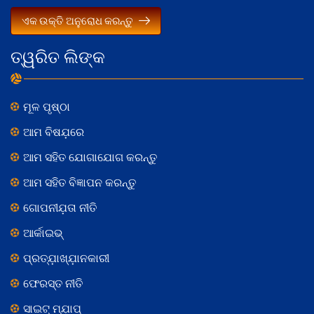
ଏକ ଉକ୍ତି ଅନୁରୋଧ କରନ୍ତୁ
ତ୍ୱରିତ ଲିଙ୍କ
ମୂଳ ପୃଷ୍ଠା
ଆମ ବିଷଯ଼ରେ
ଆମ ସହିତ ଯୋଗାଯୋଗ କରନ୍ତୁ
ଆମ ସହିତ ବିଜ୍ଞାପନ କରନ୍ତୁ
ଗୋପନୀଯ଼ତା ନୀତି
ଆର୍କାଇଭ୍
ପ୍ରତ୍ଯ଼ାଖ୍ଯ଼ାନକାରୀ
ଫେରସ୍ତ ନୀତି
ସାଇଟ୍ ମ୍ଯ଼ାପ୍