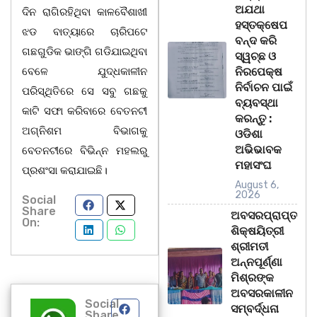
ଅଯଥା
ଦିନ ରାଗିରହିଥିବା କାଳବୈଶାଖୀ
ହସ୍ତକ୍ଷେପ
ଝଡ ବାତ୍ୟାରେ ଚାରିପଟେ
ବନ୍ଦ କରି
ଗଛଗୁଡିକ ଭାଙ୍ଗି ଗଡିଯାଇଥିବା
ସ୍ୱଚ୍ଛ ଓ
ବେଳେ ଯୁଦ୍ଧକାଳୀନ
ନିରପେକ୍ଷ
ନିର୍ବାଚନ ପାଇଁ
ପରିସ୍ଥିତିରେ ସେ ସବୁ ଗଛକୁ
ବ୍ୟବସ୍ଥା
କାଟି ସଫା କରିବାରେ ବେତନଟୀ
କରନ୍ତୁ :
ଅଗ୍ନିଶମ ବିଭାଗକୁ
ଓଡିଶା
ଅଭିଭାବକ
ବେତନଟୀରେ ବିଭିନ୍ନ ମହଲରୁ
ମହାସଂଘ
ପ୍ରଶଂସା କରାଯାଇଛି।
August 6,
2026
Social
Share
ଅବସରପ୍ରାପ୍ତ
On:
ଶିକ୍ଷୟିତ୍ରୀ
ଶ୍ରୀମତୀ
ଅନ୍ନପୂର୍ଣ୍ଣା
ମିଶ୍ରଙ୍କ
ଅବସରକାଳୀନ
Social
ସମ୍ବର୍ଦ୍ଧନା
Share