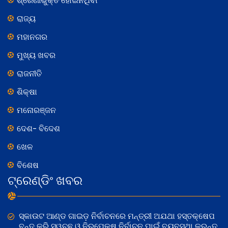
ଶ୍ରେଣୀଭୁକ୍ତ ହୋଇନଥିବା
ରାଜ୍ୟ
ମହାନଗର
ମୁଖ୍ୟ ଖବର
ରାଜନୀତି
ଶିକ୍ଷା
ମନୋରଞ୍ଜନ
ଦେଶ- ବିଦେଶ
ଖେଳ
ବିଶେଷ
ଟ୍ରେଣ୍ଡିଂ ଖବର
ସ୍କାଉଟ ଆଣ୍ଡ ଗାଇଡ଼ ନିର୍ବାଚନରେ ମନ୍ତ୍ରୀ ଅଯଥା ହସ୍ତକ୍ଷେପ
ବନ୍ଦ କରି ସ୍ୱଚ୍ଛ ଓ ନିରପେକ୍ଷ ନିର୍ବାଚନ ପାଇଁ ବ୍ୟବସ୍ଥା କରନ୍ତୁ