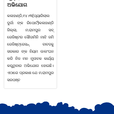
ଦୁର୍ଗା ଙ୍କ ରିପୋର୍ଟ):ବେଆଇନ
ଅଭିଯୋଗ
ଭାବେ ବନ୍ୟଜନ୍ତୁ ଙ୍କ ର ଶିକାର
କଳାହାଣ୍ଡି,୧୪।୩(ପ୍ୟାରିଲାଲ
କରି ବ୍ୟବସାୟ ଚାଲୁଥିବା
ୁର୍ଗା ଙ୍କ ରିପୋର୍ଟ)କଳାହାଣ୍ଡି
ସମ୍ପର୍କରେ କୌଣସି ସୂତ୍ରରୁ
ଜିଲ୍ଲା, ମ.ରାମପୁର ସବ୍
ସୂଚନା ପାଇ କଳାହାଣ୍ଡି ଉତ୍ତର
ରେଜିଷ୍ଟର ସୌଦାମିନି ମାଝି ଜମି
ବନଖଣ୍ଡ ଅଧୀନ କେଗାଁ ରେଞ୍ଜର
ରେଜିଷ୍ଟ୍ରେସନ୍ ବାବଦକୁ
ବନ କର୍ମଚାରୀ ମାନେ ଗରଗାବ
ସରକାର ଙ୍କ ନିୟମ ଉଲଂଘନ
ସେକ୍ସନ ଅଧୀନ କାନ୍ଦୁଲଝର
କରି ନିଜ ମନ ମୁତାବକ କାର୍ଯ୍ୟ
କରୁଥିବାର ଅଭିଯୋଗ ହୋଇଛି।
ଏଠାରେ ପ୍ରକାଶ ଯେ ମ.ରାମପୁର
ସରପଞ୍ଚ