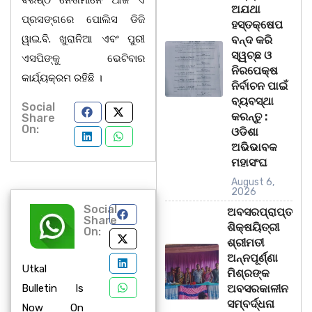
ବରିଷ୍ଠ ନେତାମାନେ ଆଜି ଏ
ଅଯଥା
ପ୍ରସଙ୍ଗରେ ପୋଲିସ ଡିଜି
ହସ୍ତକ୍ଷେପ
ୱାଇ.ବି. ଖୁରାନିଆ ଏବଂ ପୁରୀ
ବନ୍ଦ କରି
ସ୍ୱଚ୍ଛ ଓ
ଏସପିଙ୍କୁ ଭେଟିବାର
ନିରପେକ୍ଷ
କାର୍ଯ୍ୟକ୍ରମ ରହିଛି ।
ନିର୍ବାଚନ ପାଇଁ
ବ୍ୟବସ୍ଥା
Social
କରନ୍ତୁ :
Share
On:
ଓଡିଶା
ଅଭିଭାବକ
ମହାସଂଘ
August 6,
2026
Social
ଅବସରପ୍ରାପ୍ତ
Share
ଶିକ୍ଷୟିତ୍ରୀ
On:
ଶ୍ରୀମତୀ
ଅନ୍ନପୂର୍ଣ୍ଣା
Utkal
ମିଶ୍ରଙ୍କ
Bulletin Is
ଅବସରକାଳୀନ
ସମ୍ବର୍ଦ୍ଧନା
Now On