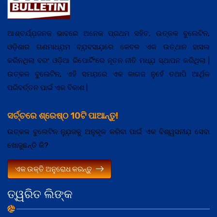
ଆଶ୍ଚର୍ଯ୍ଯ଼ଜନକ ଭାବରେ ଅନେକ ପ୍ରଥମ ସହିତ, ଉତ୍କଳ ବୁଲେଟିନ,
ଓଡ଼ିଶାର ଗଣମାଧ୍ଯ଼ମ ବ୍ଯ଼ବସାଯ଼ରେ କେବଳ ଏକ ଉତ୍ଥାନ ହାସଲ
କରିନଥିଲା ବରଂ ଓଡ଼ିଆ ରିପୋର୍ଟିଂରେ ନୂତନ ନୀତି ମଧ୍ଯ଼ ସ୍ଥାପନ କରିଥିଲା |
ଉତ୍କଳ ବୁଲେଟିନ, ଏହି ସମଯ଼ରେ ଏକ କାଗଜ ନୁହେଁ ତଥାପି ଆର୍ଥିକ
ପରିବର୍ତ୍ତନ ପାଇଁ ଏକ ବିକାଶ |
ସର୍ଚ୍ଚରେ ଶ୍ରେଷ୍ଠ 10ଟି ପାଆନ୍ତୁ!
ଉତ୍କଳ ବୁଲେଟିନ ନ୍ଯ଼ୁଜକୁ ଅନୁକୂଳ କରିବା ପାଇଁ ଏକ ବିଶ୍ୱସନୀଯ଼ ସେବା
ଖୋଜୁଛନ୍ତି କି?
ଏକ ଉକ୍ତି ଅନୁରୋଧ କରନ୍ତୁ
ତ୍ୱରିତ ଲିଙ୍କ