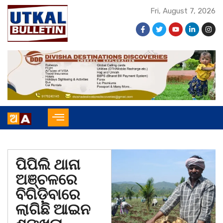
Fri, August 7, 2026
ପିପିଲି ଥାନା
ଅଞ୍ଚଳରେ
ବିଗିଡ଼ିବାରେ
ଲାଗିଛି ଆଇନ