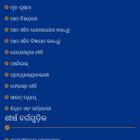
ମୂଳ ପୃଷ୍ଠା
ଆମ ବିଷଯ଼ରେ
ଆମ ସହିତ ଯୋଗାଯୋଗ କରନ୍ତୁ
ଆମ ସହିତ ବିଜ୍ଞାପନ କରନ୍ତୁ
ଗୋପନୀଯ଼ତା ନୀତି
ଆର୍କାଇଭ୍
ପ୍ରତ୍ଯ଼ାଖ୍ଯ଼ାନକାରୀ
ଫେରସ୍ତ ନୀତି
ସାଇଟ୍ ମ୍ଯ଼ାପ୍
ନିଯ଼ମ ଏବଂ ସର୍ତ୍ତାବଳୀ
ଶୀର୍ଷ ବର୍ଗଗୁଡ଼ିକ