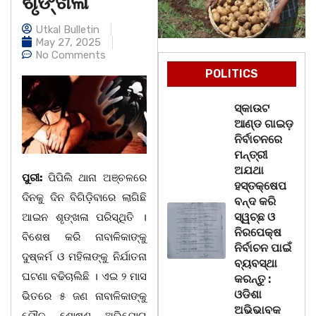
ଶୃଙ୍ଖଳା
Utkal Bulletin
May 27, 2025
No Comments
POLITICS
ସ୍କାଉଟ
ଆଣ୍ଡ ଗାଇଡ଼
ନିର୍ବାଚନରେ
ମନ୍ତ୍ରୀ
ଅଯଥା
ପୁରୀ:
ପିପିଲି ଥାନା ଅଞ୍ଚଳରେ
ହସ୍ତକ୍ଷେପ
ଦିନକୁ ଦିନ ବିଗିଡ଼ିବାରେ ଲାଗିଛି
ବନ୍ଦ କରି
ସ୍ୱଚ୍ଛ ଓ
ଆଇନ ଶୃଙ୍ଖଳା ପରିସ୍ଥିତି ।
ନିରପେକ୍ଷ
ବିଶେଷ କରି ନାବାଳିକାଙ୍କୁ
ନିର୍ବାଚନ ପାଇଁ
ଦୁଷ୍କର୍ମ ଓ ମହିଳାଙ୍କୁ ନିର୍ଯାତନା
ବ୍ୟବସ୍ଥା
ଘଟଣା ବଢିଚାଲିଛି । ଏଇ ୨ ମାସ
କରନ୍ତୁ :
ଓଡିଶା
ଭିତରେ ୫ ଜଣ ନାବାଳିକାଙ୍କୁ
ଅଭିଭାବକ