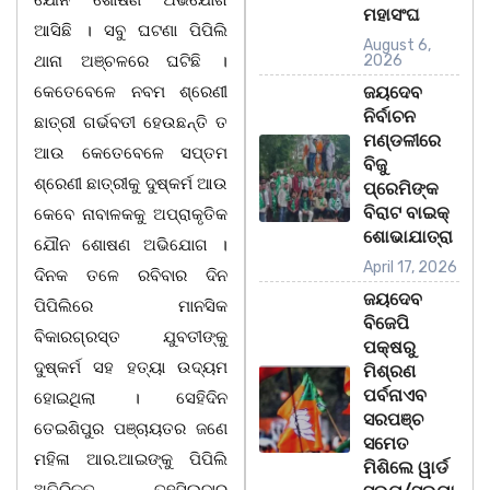
ଯୌନ ଶୋଷଣ ଅଭିଯୋଗ
ମହାସଂଘ
ଆସିଛି । ସବୁ ଘଟଣା ପିପିଲି
August 6,
ଥାନା ଅଞ୍ଚଳରେ ଘଟିଛି ।
2026
କେତେବେଳେ ନବମ ଶ୍ରେଣୀ
ଜୟଦେବ
ନିର୍ବାଚନ
ଛାତ୍ରୀ ଗର୍ଭବତୀ ହେଉଛନ୍ତି ତ
ମଣ୍ଡଳୀରେ
ଆଉ କେତେବେଳେ ସପ୍ତମ
ବିଜୁ
ଶ୍ରେଣୀ ଛାତ୍ରୀକୁ ଦୁଷ୍କର୍ମ ଆଉ
ପ୍ରେମିଙ୍କ
ବିରାଟ ବାଇକ୍
କେବେ ନାବାଳକକୁ ଅପ୍ରାକୃତିକ
ଶୋଭାଯାତ୍ରା
ଯୌନ ଶୋଷଣ ଅଭିଯୋଗ ।
April 17, 2026
ଦିନକ ତଳେ ରବିବାର ଦିନ
ଜୟଦେବ
ପିପିଲିରେ ମାନସିକ
ବିଜେପି
ବିକାରଗ୍ରସ୍ତ ଯୁବତୀଙ୍କୁ
ପକ୍ଷରୁ
ଦୁଷ୍କର୍ମ ସହ ହତ୍ୟା ଉଦ୍ୟମ
ମିଶ୍ରଣ
ପର୍ବନାଏବ
ହୋଇଥିଲା । ସେହିଦିନ
ସରପଞ୍ଚ
ତେଇଶିପୁର ପଞ୍ଚାୟତର ଜଣେ
ସମେତ
ମହିଳା ଆର.ଆଇଙ୍କୁ ପିପିଲି
ମିଶିଲେ ୱାର୍ଡ