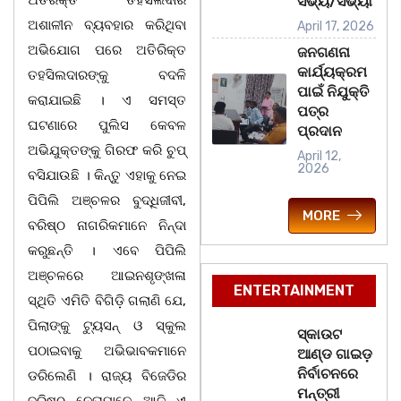
ଅତିରିକ୍ତ ତହସିଲଦାର
ସଭ୍ୟ/ସଭ୍ୟା
ଅଶାଳୀନ ବ୍ୟବହାର କରିଥିବା
April 17, 2026
ଅଭିଯୋଗ ପରେ ଅତିରିକ୍ତ
ଜନଗଣନା
କାର୍ଯ୍ୟକ୍ରମ
ତହସିଲଦାରଙ୍କୁ ବଦଳି
ପାଇଁ ନିଯୁକ୍ତି
କରାଯାଇଛି । ଏ ସମସ୍ତ
ପତ୍ର
ଘଟଣାରେ ପୁଲିସ କେବଳ
ପ୍ରଦାନ
ଅଭିଯୁକ୍ତଙ୍କୁ ଗିରଫ କରି ଚୁପ୍
April 12,
2026
ବସିଯାଉଛି । କିନ୍ତୁ ଏହାକୁ ନେଇ
ପିପିଲି ଅଞ୍ଚଳର ବୁଦ୍ଧିଜୀବୀ,
MORE
ବରିଷ୍ଠ ନାଗରିକମାନେ ନିନ୍ଦା
କରୁଛନ୍ତି । ଏବେ ପିପିଲି
ଅଞ୍ଚଳରେ ଆଇନଶୃଙ୍ଖଳା
ENTERTAINMENT
ସ୍ଥିତି ଏମିତି ବିଗିଡ଼ି ଗଲାଣି ଯେ,
ପିଲାଙ୍କୁ ଟ୍ୟୁସନ୍ ଓ ସ୍କୁଲ
ସ୍କାଉଟ
ପଠାଇବାକୁ ଅଭିଭାବକମାନେ
ଆଣ୍ଡ ଗାଇଡ଼
ନିର୍ବାଚନରେ
ଡରିଲେଣି । ରାଜ୍ୟ ବିଜେଡିର
ମନ୍ତ୍ରୀ