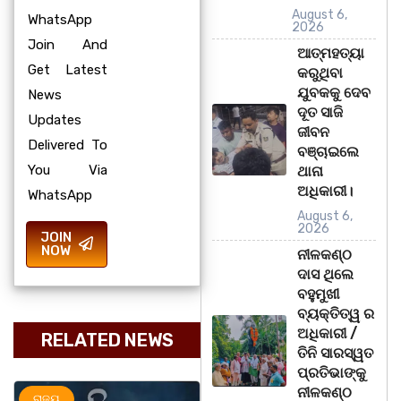
August 6,
WhatsApp
2026
Join And
ଆତ୍ମହତ୍ୟା
Get Latest
କରୁଥିବା
ଯୁବକକୁ ଦେବ
News
ଦୂତ ସାଜି
Updates
ଜୀବନ
Delivered To
ବଞ୍ଚାଇଲେ
You Via
ଥାନା
ଅଧିକାରୀ।
WhatsApp
August 6,
2026
JOIN
NOW
ନୀଳକଣ୍ଠ
ଦାସ ଥିଲେ
ବହୁମୁଖୀ
ବ୍ୟକ୍ତିତ୍ୱ ର
ଅଧିକାରୀ /
RELATED NEWS
ତିନି ସାରସ୍ୱତ
ପ୍ରତିଭାଙ୍କୁ
ନୀଳକଣ୍ଠ
ରାଜ୍ୟ
ଅପରାଧ
ରାଜ୍ୟ