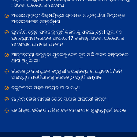
: ଓଡିଶା ଅଭିଭାବକ ମହାସଂଘ
ଅବସରପ୍ରାପ୍ତ ଶିକ୍ଷୟିତ୍ରୀ ଶ୍ରୀମତୀ ଅନ୍ନପୂର୍ଣ୍ଣା ମିଶ୍ରଙ୍କ
ଅବସରକାଳୀନ ସମ୍ବର୍ଦ୍ଧନା
ପୁନର୍ବାର ତ୍ରୁଟି ପିଲାଙ୍କୁ ମୂର୍ଖ କରିବାକୁ ଷଡଯନ୍ତ୍ର ! ଭୁଲ ବହି
ପ୍ରତ୍ୟାହାର ନହେଲେ ଆସନ୍ତା 17 ତାରିଖରୁ ଓଡିଶା ଅଭିଭାବକ
ମହାସଂଘର ଆମରଣ ଅନଶନ
ଆତ୍ମହତ୍ୟା କରୁଥିବା ଯୁବକକୁ ଦେବ ଦୂତ ସାଜି ଜୀବନ ବଞ୍ଚାଇଲେ
ଥାନା ଅଧିକାରୀ।
ନୀଳକଣ୍ଠ ଦାସ ଥିଲେ ବହୁମୁଖୀ ବ୍ୟକ୍ତିତ୍ୱ ର ଅଧିକାରୀ /ତିନି
ସାରସ୍ୱତ ପ୍ରତିଭାଙ୍କୁ ନୀଳକଣ୍ଠ ସ୍ମୃତି ସମ୍ମାନ
ବକୁଳବନର ମହକ ସତ୍ୟବାଦୀ ର ସନ୍ଥ
ମନ୍ଦିର ଚୋରି ମାମଲା ରେପେସାଦାର ଅପରାଧୀ ଗିରଫ।
ଗଣଶିକ୍ଷା ସଚିବ ଓ ଅଭିଭାବକ ମହାସଂଘ ର ଗୁରୁତ୍ୱପୂର୍ଣ ବୈଠକ