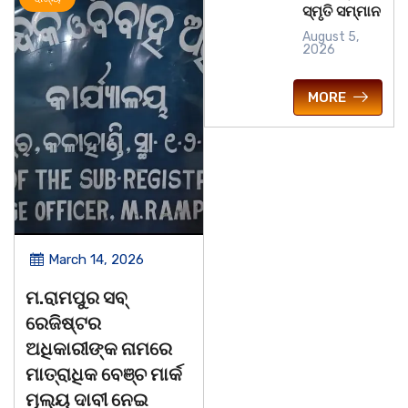
ସ୍ମୃତି ସମ୍ମାନ
August 5,
2026
MORE
March 14, 2026
March 14, 2026
ମ.ରାମପୁର ସବ୍
ଚିତାବାଘ ର ନଖ ଜବତ
ରେଜିଷ୍ଟର
ତିନି ଯୁବକ ଗିରଫ ଓ
ଅଧିକାରୀଙ୍କ ନାମରେ
କୋର୍ଟ ଚାଲାଣ
ମାତ୍ରାଧିକ ବେଞ୍ଚ ମାର୍କ
କଳାହାଣ୍ଡି,୧୪|୩(ପ୍ୟାରିଲାଲ
ମୂଲ୍ୟ ଦାବୀ ନେଇ