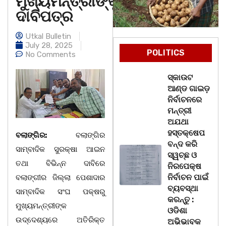
ମୁଖ୍ୟମନ୍ତ୍ରୀଙ୍କୁ
ଦାବିପତ୍ର
Utkal Bulletin
July 28, 2025
POLITICS
No Comments
ସ୍କାଉଟ
ଆଣ୍ଡ ଗାଇଡ଼
ନିର୍ବାଚନରେ
ମନ୍ତ୍ରୀ
ଅଯଥା
ହସ୍ତକ୍ଷେପ
ବଲାଙ୍ଗିର:
ବଲାଙ୍ଗିର
ବନ୍ଦ କରି
ସାମ୍ବାଦିକ ସୁରକ୍ଷା ଆଇନ
ସ୍ୱଚ୍ଛ ଓ
ତଥା ବିଭିନ୍ନ ଦାବିରେ
ନିରପେକ୍ଷ
ନିର୍ବାଚନ ପାଇଁ
ବଲାଙ୍ଗୀର ଜିଲ୍ଲା ପେଶାଦାର
ବ୍ୟବସ୍ଥା
ସାମ୍ବାଦିକ ସଂଘ ପକ୍ଷରୁ
କରନ୍ତୁ :
ମୁଖ୍ୟମନ୍ତ୍ରୀଙ୍କ
ଓଡିଶା
ଉଦ୍ଦେଶ୍ୟରେ ଅତିରିକ୍ତ
ଅଭିଭାବକ