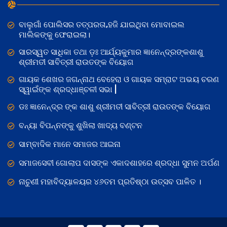
ବାଲୁଗାଁ ପୋଲିସର ତତ୍‌ପରତା,ହଜି ଯାଇଥିବା ମୋବାଇଲ
ମାଲିକଙ୍କୁ ଫେରାଇଲା।
ସାରସ୍ୱତ ସାଧିକା ତଥା ଡ଼ଃ ଆର୍ଯ୍ୟକୁମାର ଜ୍ଞାନେନ୍ଦ୍ରଙ୍କଶାଶୁ
ଶ୍ରୀମତୀ ସାବିତ୍ରୀ ରାଉତଙ୍କ ବିୟୋଗ
ଗାୟକ ଶେଖର ଜଗନ୍ନାଥ ବେହେରା ଓ ଗାୟକ ସମ୍ରାଟ ଅଭୟ ଚରଣ
ସ୍ୱାଇଁଙ୍କ ଶ୍ରଦ୍ଧାଞ୍ଚଳୀ ସଭା |
ଡଃ ଜ୍ଞାନେନ୍ଦ୍ର ଙ୍କ ଶାଶୁ ଶ୍ରୀମତୀ ସାବିତ୍ରୀ ରାଉତଙ୍କ ବିୟୋଗ
ବନ୍ୟା ବିପନ୍ନଙ୍କୁ ଶୁଖିଲା ଖାଦ୍ୟ ବଣ୍ଟନ
ସାମ୍ବାଦିକ ମାନେ ସମାଜର ଆଇନା
ସମାଜସେବୀ ଗୋଲାପ ଦାସଙ୍କ ଏକାଦଶାହରେ ଶ୍ରଦ୍ଧା ସୁମନ ଅର୍ପଣ
ନାଚୁଣୀ ମହାବିଦ୍ୟାଳୟର ୪୬ତମ ପ୍ରତିଷ୍ଠା ଉତ୍ସବ ପାଳିତ ।