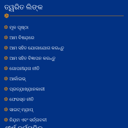
ତ୍ୱରିତ ଲିଙ୍କ
ମୂଳ ପୃଷ୍ଠା
ଆମ ବିଷଯ଼ରେ
ଆମ ସହିତ ଯୋଗାଯୋଗ କରନ୍ତୁ
ଆମ ସହିତ ବିଜ୍ଞାପନ କରନ୍ତୁ
ଗୋପନୀଯ଼ତା ନୀତି
ଆର୍କାଇଭ୍
ପ୍ରତ୍ଯ଼ାଖ୍ଯ଼ାନକାରୀ
ଫେରସ୍ତ ନୀତି
ସାଇଟ୍ ମ୍ଯ଼ାପ୍
ନିଯ଼ମ ଏବଂ ସର୍ତ୍ତାବଳୀ