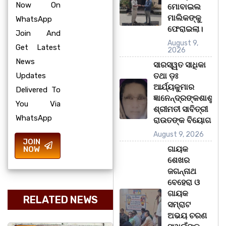
Now On
ମୋବାଇଲ
ମାଲିକଙ୍କୁ
WhatsApp
ଫେରାଇଲା।
Join And
August 9,
Get Latest
2026
News
ସାରସ୍ୱତ ସାଧିକା
Updates
ତଥା ଡ଼ଃ
ଆର୍ଯ୍ୟକୁମାର
Delivered To
ଜ୍ଞାନେନ୍ଦ୍ରଙ୍କଶାଶୁ
You Via
ଶ୍ରୀମତୀ ସାବିତ୍ରୀ
WhatsApp
ରାଉତଙ୍କ ବିୟୋଗ
August 9, 2026
JOIN
ଗାୟକ
NOW
ଶେଖର
ଜଗନ୍ନାଥ
ବେହେରା ଓ
ଗାୟକ
RELATED NEWS
ସମ୍ରାଟ
ଅଭୟ ଚରଣ