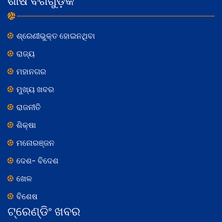
ଶୀର୍ଷ ବର୍ଗଗୁଡ଼ିକ
ଶ୍ରେଣୀଭୁକ୍ତ ହୋଇନଥିବା
ରାଜ୍ୟ
ମହାନଗର
ମୁଖ୍ୟ ଖବର
ରାଜନୀତି
ଶିକ୍ଷା
ମନୋରଞ୍ଜନ
ଦେଶ- ବିଦେଶ
ଖେଳ
ବିଶେଷ
ଟ୍ରେଣ୍ଡିଂ ଖବର