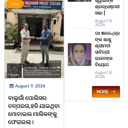
ସ୍ୱାଇଁଙ୍କ
ରାଜ୍ୟ
ମହାନଗର
ରାଜ୍ୟ
ଶ୍ରଦ୍ଧାଞ୍ଚଳୀ
ସଭା |
August 8,
2026
ଡଃ ଜ୍ଞାନେନ୍ଦ୍ର
ଙ୍କ ଶାଶୁ
ଶ୍ରୀମତୀ
ସାବିତ୍ରୀ
ରାଉତଙ୍କ
ବିୟୋଗ
August 8,
2026
August 9, 2026
August 9, 2026
MORE
ବାଲୁଗାଁ ପୋଲିସର
ସାରସ୍ୱତ ସାଧିକା ତଥା
ତତ୍‌ପରତା,ହଜି ଯାଇଥିବା
ଡ଼ଃ ଆର୍ଯ୍ୟକୁମାର
ମୋବାଇଲ ମାଲିକଙ୍କୁ
ଜ୍ଞାନେନ୍ଦ୍ରଙ୍କଶାଶୁ
ଫେରାଇଲା।
ଶ୍ରୀମତୀ ସାବିତ୍ରୀ