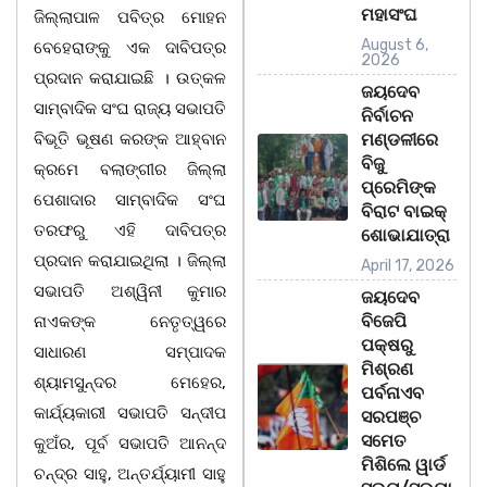
ମହାସଂଘ
ଜିଲ୍ଲାପାଳ ପବିତ୍ର ମୋହନ
August 6,
ବେହେରାଙ୍କୁ ଏକ ଦାବିପତ୍ର
2026
ପ୍ରଦାନ କରାଯାଇଛି । ଉତ୍କଳ
ଜୟଦେବ
ସାମ୍ବାଦିକ ସଂଘ ରାଜ୍ୟ ସଭାପତି
ନିର୍ବାଚନ
ବିଭୂତି ଭୂଷଣ କରଙ୍କ ଆହ୍ବାନ
ମଣ୍ଡଳୀରେ
ବିଜୁ
କ୍ରମେ ବଲାଙ୍ଗୀର ଜିଲ୍ଲା
ପ୍ରେମିଙ୍କ
ପେଶାଦାର ସାମ୍ବାଦିକ ସଂଘ
ବିରାଟ ବାଇକ୍
ତରଫରୁ ଏହି ଦାବିପତ୍ର
ଶୋଭାଯାତ୍ରା
ପ୍ରଦାନ କରାଯାଇଥିଲା । ଜିଲ୍ଲା
April 17, 2026
ସଭାପତି ଅଶ୍ୱିନୀ କୁମାର
ଜୟଦେବ
ବିଜେପି
ନାଏକଙ୍କ ନେତୃତ୍ୱରେ
ପକ୍ଷରୁ
ସାଧାରଣ ସମ୍ପାଦକ
ମିଶ୍ରଣ
ଶ୍ୟାମସୁନ୍ଦର ମେହେର,
ପର୍ବନାଏବ
କାର୍ଯ୍ୟକାରୀ ସଭାପତି ସନ୍ଦୀପ
ସରପଞ୍ଚ
ସମେତ
କୁଅଁର, ପୂର୍ବ ସଭାପତି ଆନନ୍ଦ
ମିଶିଲେ ୱାର୍ଡ
ଚନ୍ଦ୍ର ସାହୁ, ଅନ୍ତର୍ଯ୍ୟାମୀ ସାହୁ