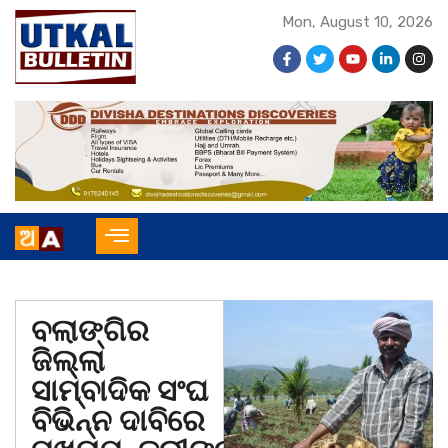
Mon, August 10, 2026
ବଲାଙ୍ଗିର
ଜିଲ୍ଲା
ସାମ୍ବାଦିକ ସଂଘ
ବିଭିନ୍ନ ଦାବିରେ