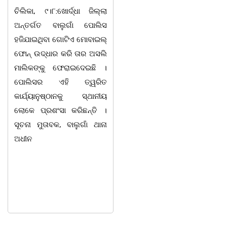
ରାଉତଙ୍କ ବିୟୋଗ
ଚିଲିକା, ୯।୮:ଖୋର୍ଦ୍ଧା ଜିଲ୍ଲା
ଅନ୍ତର୍ଗତ ବାଲୁଗାଁ ପୋଲିସ
ଭୁବନେଶ୍ୱର ତା ୦୮/୦୮/୨୬ :
ହଜିଯାଇଥିବା ଗୋଟିଏ ମୋବାଇଲ୍
ବରିଷ୍ଠ ରାଜନେତା, ସଂସ୍କୃତି
ଫୋନ୍ ଉଦ୍ଧାର କରି ତାର ଅସଲି
ପୁରୁଷ ଡ଼ଃ ଆର୍ଯ୍ୟ କୁମାର
ମାଲିକଙ୍କୁ ଫେରାଇଦେଇଛି ।
ଜ୍ଞାନେନ୍ଦ୍ରଙ୍କ ଶାଶୁ ଶ୍ରୀମତୀ
ପୋଲିସର ଏହି ତ୍ୱରିତ
ସାବିତ୍ରୀ ରାଉତଙ୍କ
କାର୍ଯ୍ୟାନୁଷ୍ଠାନକୁ ସ୍ଥାନୀୟ
ଭୁବନେଶ୍ୱରସ୍ଥିତ ଏକ ଘରୋଇ
ଲୋକେ ପ୍ରଶଂସା କରିଛନ୍ତି ।
ହସ୍ପିଟାଲରେ ୮୭ ବର୍ଷ ବୟସରେ
ସୂଚନା ମୁତାବକ, ବାଲୁଗାଁ ଥାନା
ହୃଦଘାତରେ ପରଲୋକ ଘଟିଛି ।
ଅଧୀନ
ସେ ଜଣେ ଅତ୍ୟନ୍ତ