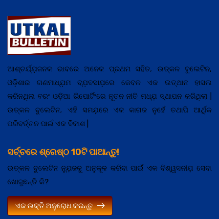
ଆଶ୍ଚର୍ଯ୍ଯ଼ଜନକ ଭାବରେ ଅନେକ ପ୍ରଥମ ସହିତ, ଉତ୍କଳ ବୁଲେଟିନ,
ଓଡ଼ିଶାର ଗଣମାଧ୍ଯ଼ମ ବ୍ଯ଼ବସାଯ଼ରେ କେବଳ ଏକ ଉତ୍ଥାନ ହାସଲ
କରିନଥିଲା ବରଂ ଓଡ଼ିଆ ରିପୋର୍ଟିଂରେ ନୂତନ ନୀତି ମଧ୍ଯ଼ ସ୍ଥାପନ କରିଥିଲା |
ଉତ୍କଳ ବୁଲେଟିନ, ଏହି ସମଯ଼ରେ ଏକ କାଗଜ ନୁହେଁ ତଥାପି ଆର୍ଥିକ
ପରିବର୍ତ୍ତନ ପାଇଁ ଏକ ବିକାଶ |
ସର୍ଚ୍ଚରେ ଶ୍ରେଷ୍ଠ 10ଟି ପାଆନ୍ତୁ!
ଉତ୍କଳ ବୁଲେଟିନ ନ୍ଯ଼ୁଜକୁ ଅନୁକୂଳ କରିବା ପାଇଁ ଏକ ବିଶ୍ୱସନୀଯ଼ ସେବା
ଖୋଜୁଛନ୍ତି କି?
ଏକ ଉକ୍ତି ଅନୁରୋଧ କରନ୍ତୁ