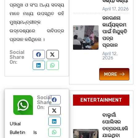
ସଭ୍ୟ/ସଭ୍ୟା
ପ୍ରମୁଖ ଓ ସଂଘ ଅନ୍ୟ ସଦସ୍ୟ
April 17, 2026
ମାନେ ମଧ୍ୟ ଉପସ୍ଥିତ ରହି
ଜନଗଣନା
ମୁଖ୍ୟମନ୍ତ୍ରୀଙ୍କ
କାର୍ଯ୍ୟକ୍ରମ
ଉଦ୍ଦେଶ୍ୟରେ ଦାବିପତ୍ର
ପାଇଁ ନିଯୁକ୍ତି
ପତ୍ର
ପ୍ରଦାନ କରିଥିଲେ ।
ପ୍ରଦାନ
Social
April 12,
Share
2026
On:
MORE
Social
ENTERTAINMENT
Share
On:
ବାଲୁଗାଁ
ପୋଲିସର
Utkal
ତତ୍‌ପରତା,ହଜି
Bulletin Is
ଯାଇଥିବା