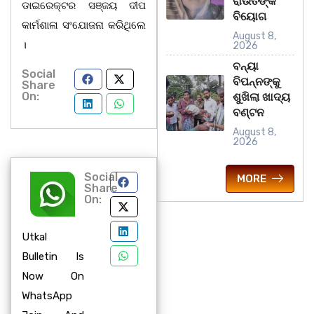
ରାଉତଙ୍କ
ଡାଇରେକ୍ଟର ସଞ୍ଜୟ ଦୀପ
ବିୟୋଗ
କାର୍ମଶାଳା ସଂଯୋଜନା କରିଥିଲେ
August 8,
।
2026
ବନ୍ୟା
Social
ବିପନ୍ନଙ୍କୁ
Share
On:
ଶୁଖିଲା ଖାଦ୍ୟ
ବଣ୍ଟନ
August 8,
2026
Social
MORE
Share
On:
Utkal
Bulletin Is
Now On
WhatsApp