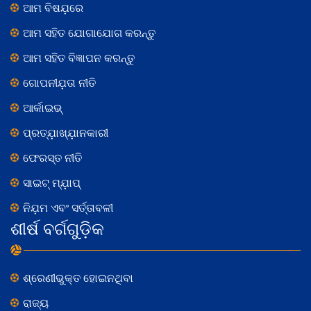
ଆମ ବିଷଯ଼ରେ
ଆମ ସହିତ ଯୋଗାଯୋଗ କରନ୍ତୁ
ଆମ ସହିତ ବିଜ୍ଞାପନ କରନ୍ତୁ
ଗୋପନୀଯ଼ତା ନୀତି
ଆର୍କାଇଭ୍
ପ୍ରତ୍ଯ଼ାଖ୍ଯ଼ାନକାରୀ
ଫେରସ୍ତ ନୀତି
ସାଇଟ୍ ମ୍ଯ଼ାପ୍
ନିଯ଼ମ ଏବଂ ସର୍ତ୍ତାବଳୀ
ଶୀର୍ଷ ବର୍ଗଗୁଡ଼ିକ
ଶ୍ରେଣୀଭୁକ୍ତ ହୋଇନଥିବା
ରାଜ୍ୟ