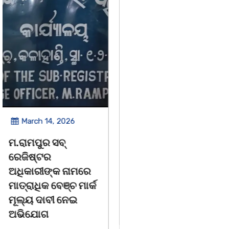
March 14, 2026
March 8, 2026
ଚିତାବାଘ ର ନଖ ଜବତ
ସଶକ୍ତ ଓଡିଶା ପକ୍ଷରୁ
ତିନି ଯୁବକ ଗିରଫ ଓ
ବିଶ୍ୱ ମହିଳା ଦିବସ
କୋର୍ଟ ଚାଲାଣ
ଅନୁଷ୍ଠିତ
କଳାହାଣ୍ଡି,୧୪|୩(ପ୍ୟାରିଲାଲ
ଭୁବନେଶ୍ୱର, 08/03/ 26:
ଦୁର୍ଗା ଙ୍କ ରିପୋର୍ଟ):ବେଆଇନ
ସାମାଜିକ ଅନୁଷ୍ଠାନ "ସଶକ୍ତ
ଭାବେ ବନ୍ୟଜନ୍ତୁ ଙ୍କ ର ଶିକାର
ଓଡିଶା"ପକ୍ଷରୁ ସ୍ଥାନୀୟ