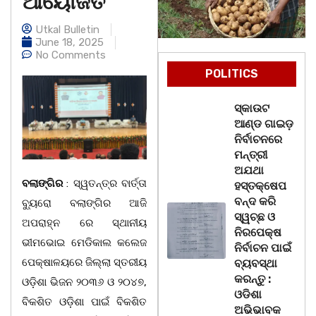
ଆୟୋଜିତ
Utkal Bulletin
June 18, 2025
No Comments
POLITICS
ସ୍କାଉଟ
ଆଣ୍ଡ ଗାଇଡ଼
ନିର୍ବାଚନରେ
ମନ୍ତ୍ରୀ
ଅଯଥା
ବଲାଙ୍ଗିର
: ସ୍ୱତନ୍ତ୍ର ବାର୍ତ୍ତା
ହସ୍ତକ୍ଷେପ
ବନ୍ଦ କରି
ବ୍ୟୁରୋ ବଲାଙ୍ଗିର ଆଜି
ସ୍ୱଚ୍ଛ ଓ
ଅପରାହ୍ନ ରେ ସ୍ଥାନୀୟ
ନିରପେକ୍ଷ
ଭୀମଭୋଇ ମେଡିକାଲ କଲେଜ
ନିର୍ବାଚନ ପାଇଁ
ପେକ୍ଷାଳୟରେ ଜିଲ୍ଲା ସ୍ତରୀୟ
ବ୍ୟବସ୍ଥା
କରନ୍ତୁ :
ଓଡ଼ିଶା ଭିଜନ ୨୦୩୬ ଓ ୨୦୪୭,
ଓଡିଶା
ବିକଶିତ ଓଡ଼ିଶା ପାଇଁ ବିକଶିତ
ଅଭିଭାବକ