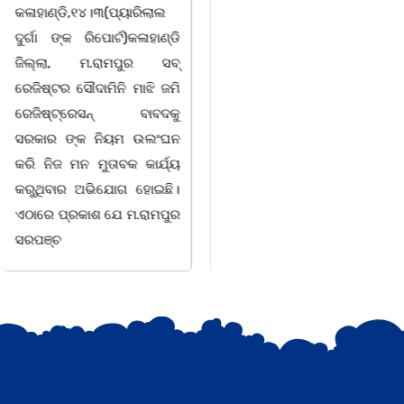
କରି ବ୍ୟବସାୟ ଚାଲୁଥିବା
ସିଆରପି ସ୍ଥିତ କାର୍ଯ୍ୟାଳୟ
ସମ୍ପର୍କରେ କୌଣସି ସୂତ୍ରରୁ
ଠାରେ "ବିଶ୍ୱ ମହିଳା ଦିବସ
ସୂଚନା ପାଇ କଳାହାଣ୍ଡି ଉତ୍ତର
-2026 ଆବାହକ ବିଜୟ କୁମାର
ବନଖଣ୍ଡ ଅଧୀନ କେଗାଁ ରେଞ୍ଜର
ପ୍ରଧାନଙ୍କ ସଂଯୋଜନା ଓ
ବନ କର୍ମଚାରୀ ମାନେ ଗରଗାବ
ସଭାପତିତ୍ବ ରେ ଅନୁଷ୍ଠିତ
ସେକ୍ସନ ଅଧୀନ କାନ୍ଦୁଲଝର
ହୋଇ ଯାଇଛି l ମହିଳା
ସଶକ୍ତିକରଣ