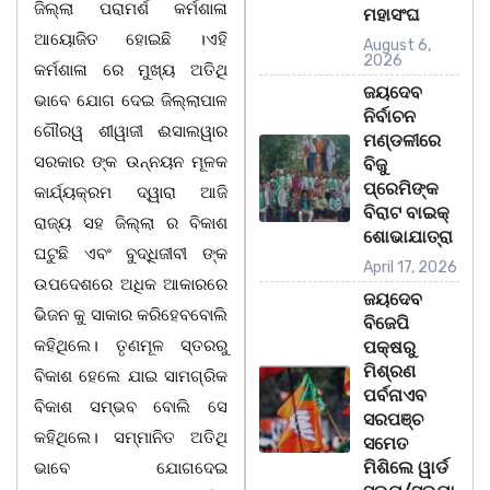
ଜିଲ୍ଲା ପରାମର୍ଶ କର୍ମଶାଳା
ମହାସଂଘ
ଆୟୋଜିତ ହୋଇଛି ।ଏହି
August 6,
2026
କର୍ମଶାଳା ରେ ମୁଖ୍ୟ ଅତିଥି
ଜୟଦେବ
ଭାବେ ଯୋଗ ଦେଇ ଜିଲ୍ଲାପାଳ
ନିର୍ବାଚନ
ଗୌରୱ ଶୀୱାଜୀ ଈସାଲୱାର
ମଣ୍ଡଳୀରେ
ସରକାର ଙ୍କ ଉନ୍ନୟନ ମୂଳକ
ବିଜୁ
ପ୍ରେମିଙ୍କ
କାର୍ଯ୍ୟକ୍ରମ ଦ୍ୱାରା ଆଜି
ବିରାଟ ବାଇକ୍
ରାଜ୍ୟ ସହ ଜିଲ୍ଲା ର ବିକାଶ
ଶୋଭାଯାତ୍ରା
ଘଟୁଛି ଏବଂ ବୁଦ୍ଧିଜୀବୀ ଙ୍କ
April 17, 2026
ଉପଦେଶରେ ଅଧିକ ଆକାରରେ
ଜୟଦେବ
ଭିଜନ କୁ ସାକାର କରିହେବବୋଲି
ବିଜେପି
କହିଥିଲେ। ତୃଣମୂଳ ସ୍ତରରୁ
ପକ୍ଷରୁ
ମିଶ୍ରଣ
ବିକାଶ ହେଲେ ଯାଇ ସାମଗ୍ରିକ
ପର୍ବନାଏବ
ବିକାଶ ସମ୍ଭବ ବୋଲି ସେ
ସରପଞ୍ଚ
କହିଥିଲେ। ସମ୍ମାନିତ ଅତିଥି
ସମେତ
ମିଶିଲେ ୱାର୍ଡ
ଭାବେ ଯୋଗଦେଇ