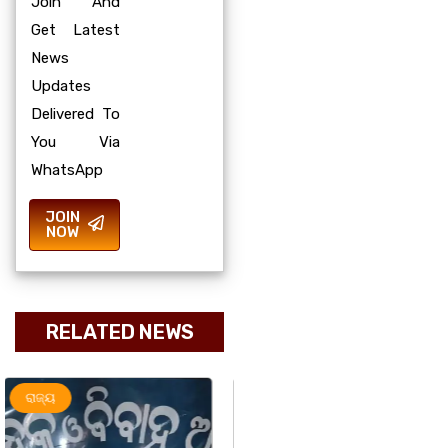
Join And
Get Latest
News
Updates
Delivered To
You Via
WhatsApp
JOIN
NOW
RELATED NEWS
ଅପରାଧ
ରାଜ୍ୟ
ରାଜ୍ୟ