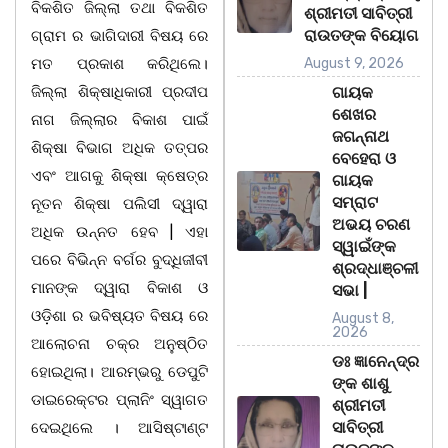
ବିକଶିତ ଜିଲ୍ଲା ତଥା ବିକଶିତ
ଶ୍ରୀମତୀ ସାବିତ୍ରୀ
ରାଉତଙ୍କ ବିୟୋଗ
ଗ୍ରାମ ର ଭାଗିଦାରୀ ବିଷୟ ରେ
ମତ ପ୍ରକାଶ କରିଥିଲେ।
August 9, 2026
ଜିଲ୍ଲା ଶିକ୍ଷାଧିକାରୀ ପ୍ରଦୀପ
ଗାୟକ
ଶେଖର
ନାଗ ଜିଲ୍ଲାର ବିକାଶ ପାଇଁ
ଜଗନ୍ନାଥ
ଶିକ୍ଷା ବିଭାଗ ଅଧିକ ତତ୍ପର
ବେହେରା ଓ
ଏବଂ ଆଗକୁ ଶିକ୍ଷା କ୍ଷେତ୍ର
ଗାୟକ
ସମ୍ରାଟ
ନୂତନ ଶିକ୍ଷା ପଲିସୀ ଦ୍ୱାରା
ଅଭୟ ଚରଣ
ଅଧିକ ଉନ୍ନତ ହେବ | ଏହା
ସ୍ୱାଇଁଙ୍କ
ପରେ ବିଭିନ୍ନ ବର୍ଗର ବୁଦ୍ଧିଜୀବୀ
ଶ୍ରଦ୍ଧାଞ୍ଚଳୀ
ମାନଙ୍କ ଦ୍ୱାରା ବିକାଶ ଓ
ସଭା |
ଓଡ଼ିଶା ର ଭବିଷ୍ୟତ ବିଷୟ ରେ
August 8,
2026
ଆଲୋଚନା ଚକ୍ର ଅନୁଷ୍ଠିତ
ଡଃ ଜ୍ଞାନେନ୍ଦ୍ର
ହୋଇଥିଲା। ଆରମ୍ଭରୁ ଡେପୁଟି
ଙ୍କ ଶାଶୁ
ଡାଇରେକ୍ଟର ପ୍ଲାନିଂ ସ୍ୱାଗତ
ଶ୍ରୀମତୀ
ସାବିତ୍ରୀ
ଦେଇଥିଲେ । ଆସିଷ୍ଟାଣ୍ଟ