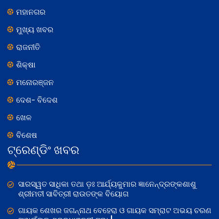
ମହାନଗର
ମୁଖ୍ୟ ଖବର
ରାଜନୀତି
ଶିକ୍ଷା
ମନୋରଞ୍ଜନ
ଦେଶ- ବିଦେଶ
ଖେଳ
ବିଶେଷ
ଟ୍ରେଣ୍ଡିଂ ଖବର
ସାରସ୍ୱତ ସାଧିକା ତଥା ଡ଼ଃ ଆର୍ଯ୍ୟକୁମାର ଜ୍ଞାନେନ୍ଦ୍ରଙ୍କଶାଶୁ
ଶ୍ରୀମତୀ ସାବିତ୍ରୀ ରାଉତଙ୍କ ବିୟୋଗ
ଗାୟକ ଶେଖର ଜଗନ୍ନାଥ ବେହେରା ଓ ଗାୟକ ସମ୍ରାଟ ଅଭୟ ଚରଣ