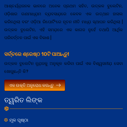
ଆଶ୍ଚର୍ଯ୍ଯ଼ଜନକ ଭାବରେ ଅନେକ ପ୍ରଥମ ସହିତ, ଉତ୍କଳ ବୁଲେଟିନ,
ଓଡ଼ିଶାର ଗଣମାଧ୍ଯ଼ମ ବ୍ଯ଼ବସାଯ଼ରେ କେବଳ ଏକ ଉତ୍ଥାନ ହାସଲ
କରିନଥିଲା ବରଂ ଓଡ଼ିଆ ରିପୋର୍ଟିଂରେ ନୂତନ ନୀତି ମଧ୍ଯ଼ ସ୍ଥାପନ କରିଥିଲା |
ଉତ୍କଳ ବୁଲେଟିନ, ଏହି ସମଯ଼ରେ ଏକ କାଗଜ ନୁହେଁ ତଥାପି ଆର୍ଥିକ
ପରିବର୍ତ୍ତନ ପାଇଁ ଏକ ବିକାଶ |
ସର୍ଚ୍ଚରେ ଶ୍ରେଷ୍ଠ 10ଟି ପାଆନ୍ତୁ!
ଉତ୍କଳ ବୁଲେଟିନ ନ୍ଯ଼ୁଜକୁ ଅନୁକୂଳ କରିବା ପାଇଁ ଏକ ବିଶ୍ୱସନୀଯ଼ ସେବା
ଖୋଜୁଛନ୍ତି କି?
ଏକ ଉକ୍ତି ଅନୁରୋଧ କରନ୍ତୁ
ତ୍ୱରିତ ଲିଙ୍କ
ମୂଳ ପୃଷ୍ଠା