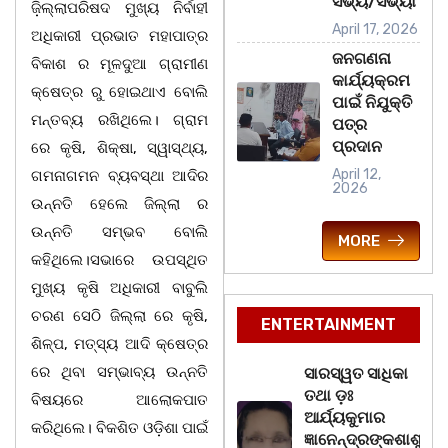
ସଭ୍ୟ/ସଭ୍ୟା
ଜ଼ିଲ୍ଲାପରିଷଦ ମୁଖ୍ୟ ନିର୍ବାହୀ
April 17, 2026
ଅଧିକାରୀ ପ୍ରଭାତ ମହାପାତ୍ର
ଜନଗଣନା
ବିକାଶ ର ମୂଳଦୁଆ ଗ୍ରାମୀଣ
କାର୍ଯ୍ୟକ୍ରମ
କ୍ଷେତ୍ର ରୁ ହୋଇଥାଏ ବୋଲି
ପାଇଁ ନିଯୁକ୍ତି
ମନ୍ତବ୍ୟ ରଖିଥିଲେ। ଗ୍ରାମ
ପତ୍ର
ପ୍ରଦାନ
ରେ କୃଷି, ଶିକ୍ଷା, ସ୍ୱାସ୍ଥ୍ୟ,
April 12,
ଗମନାଗମନ ବ୍ୟବସ୍ଥା ଆଦିର
2026
ଉନ୍ନତି ହେଲେ ଜିଲ୍ଲା ର
ଉନ୍ନତି ସମ୍ଭବ ବୋଲି
MORE
କହିଥିଲେ।ସଭାରେ ଉପସ୍ଥିତ
ମୁଖ୍ୟ କୃଷି ଅଧିକାରୀ ବାବୁଲି
ଚରଣ ସେଠି ଜିଲ୍ଲା ରେ କୃଷି,
ENTERTAINMENT
ଶିଳ୍ପ, ମତ୍ସ୍ୟ ଆଦି କ୍ଷେତ୍ର
ରେ ଥିବା ସମ୍ଭାବ୍ୟ ଉନ୍ନତି
ସାରସ୍ୱତ ସାଧିକା
ତଥା ଡ଼ଃ
ବିଷୟରେ ଆଲୋକପାତ
ଆର୍ଯ୍ୟକୁମାର
କରିଥିଲେ। ବିକଶିତ ଓଡ଼ିଶା ପାଇଁ
ଜ୍ଞାନେନ୍ଦ୍ରଙ୍କଶାଶୁ