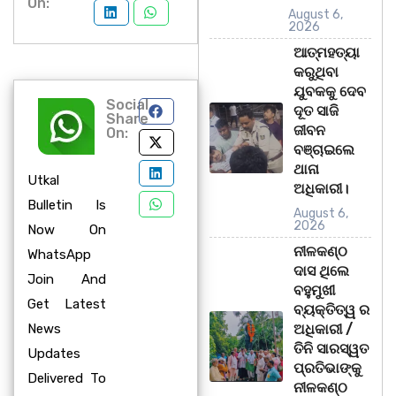
On:
August 6,
2026
ଆତ୍ମହତ୍ୟା
କରୁଥିବା
ଯୁବକକୁ ଦେବ
Social
ଦୂତ ସାଜି
Share
ଜୀବନ
On:
ବଞ୍ଚାଇଲେ
ଥାନା
Utkal
ଅଧିକାରୀ।
Bulletin Is
August 6,
2026
Now On
ନୀଳକଣ୍ଠ
WhatsApp
ଦାସ ଥିଲେ
Join And
ବହୁମୁଖୀ
Get Latest
ବ୍ୟକ୍ତିତ୍ୱ ର
News
ଅଧିକାରୀ /
ତିନି ସାରସ୍ୱତ
Updates
ପ୍ରତିଭାଙ୍କୁ
Delivered To
ନୀଳକଣ୍ଠ