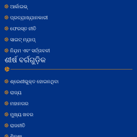
ଆର୍କାଇଭ୍
ପ୍ରତ୍ଯ଼ାଖ୍ଯ଼ାନକାରୀ
ଫେରସ୍ତ ନୀତି
ସାଇଟ୍ ମ୍ଯ଼ାପ୍
ନିଯ଼ମ ଏବଂ ସର୍ତ୍ତାବଳୀ
ଶୀର୍ଷ ବର୍ଗଗୁଡ଼ିକ
ଶ୍ରେଣୀଭୁକ୍ତ ହୋଇନଥିବା
ରାଜ୍ୟ
ମହାନଗର
ମୁଖ୍ୟ ଖବର
ରାଜନୀତି
ଶିକ୍ଷା