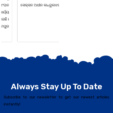
ସେକ୍ସନ ଅଧୀନ କାନ୍ଦୁଲଝର
ହୋଇ ଯାଇଛି l ମହିଳା
ସଶକ୍ତିକରଣ
Always Stay Up To Date
Subscribe to our newsletter to get our newest articles
instantly!