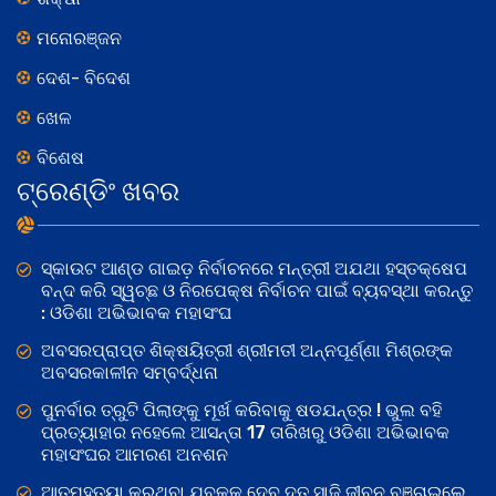
ମନୋରଞ୍ଜନ
ଦେଶ- ବିଦେଶ
ଖେଳ
ବିଶେଷ
ଟ୍ରେଣ୍ଡିଂ ଖବର
ସ୍କାଉଟ ଆଣ୍ଡ ଗାଇଡ଼ ନିର୍ବାଚନରେ ମନ୍ତ୍ରୀ ଅଯଥା ହସ୍ତକ୍ଷେପ
ବନ୍ଦ କରି ସ୍ୱଚ୍ଛ ଓ ନିରପେକ୍ଷ ନିର୍ବାଚନ ପାଇଁ ବ୍ୟବସ୍ଥା କରନ୍ତୁ
: ଓଡିଶା ଅଭିଭାବକ ମହାସଂଘ
ଅବସରପ୍ରାପ୍ତ ଶିକ୍ଷୟିତ୍ରୀ ଶ୍ରୀମତୀ ଅନ୍ନପୂର୍ଣ୍ଣା ମିଶ୍ରଙ୍କ
ଅବସରକାଳୀନ ସମ୍ବର୍ଦ୍ଧନା
ପୁନର୍ବାର ତ୍ରୁଟି ପିଲାଙ୍କୁ ମୂର୍ଖ କରିବାକୁ ଷଡଯନ୍ତ୍ର ! ଭୁଲ ବହି
ପ୍ରତ୍ୟାହାର ନହେଲେ ଆସନ୍ତା 17 ତାରିଖରୁ ଓଡିଶା ଅଭିଭାବକ
ମହାସଂଘର ଆମରଣ ଅନଶନ
ଆତ୍ମହତ୍ୟା କରୁଥିବା ଯୁବକକୁ ଦେବ ଦୂତ ସାଜି ଜୀବନ ବଞ୍ଚାଇଲେ