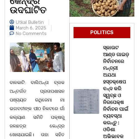
କେନ୍ଦ୍ର
ଉଦଘାଟିତ
Utkal Bulletin
March 6, 2025
POLITICS
No Comments
ସ୍କାଉଟ
ଆଣ୍ଡ ଗାଇଡ଼
ନିର୍ବାଚନରେ
ମନ୍ତ୍ରୀ
ଅଯଥା
ହସ୍ତକ୍ଷେପ
ବାଳକାଟି: ବାଲିଅନ୍ତା ବ୍ଲକ
ବନ୍ଦ କରି
ଅନ୍ତର୍ଗତ ପ୍ରତାପଶାସନ
ସ୍ୱଚ୍ଛ ଓ
ପଞ୍ଚାୟତ ରଥିଜେମା ମା
ନିରପେକ୍ଷ
ଭଗବତୀଙ୍କ ପୀଠ ନିକଟରେ ଗାଁ
ନିର୍ବାଚନ ପାଇଁ
ବ୍ୟବସ୍ଥା
କଲ୍ୟାଣ ସମିତି ପକ୍ଷରୁ
କରନ୍ତୁ :
ଜଳଛତ୍ର କେନ୍ଦ୍ର
ଓଡିଶା
ଖୋଲାଯାଇଛି। ତାହା ସହିତ
ଅଭିଭାବକ