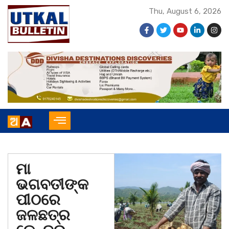
Thu, August 6, 2026
ମା
ଭଗବତୀଙ୍କ
ପୀଠରେ
ଜଳଛତ୍ର