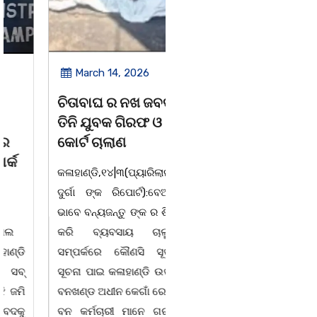
March 14, 2026
March 8, 2026
ଚିତାବାଘ ର ନଖ ଜବତ
ସଶକ୍ତ ଓଡିଶା ପକ୍ଷରୁ
ତିନି ଯୁବକ ଗିରଫ ଓ
ବିଶ୍ୱ ମହିଳା ଦିବସ
କୋର୍ଟ ଚାଲାଣ
ଅନୁଷ୍ଠିତ
କଳାହାଣ୍ଡି,୧୪|୩(ପ୍ୟାରିଲାଲ
ଭୁବନେଶ୍ୱର, 08/03/ 26:
ଦୁର୍ଗା ଙ୍କ ରିପୋର୍ଟ):ବେଆଇନ
ସାମାଜିକ ଅନୁଷ୍ଠାନ "ସଶକ୍ତ
ଭାବେ ବନ୍ୟଜନ୍ତୁ ଙ୍କ ର ଶିକାର
ଓଡିଶା"ପକ୍ଷରୁ ସ୍ଥାନୀୟ
କରି ବ୍ୟବସାୟ ଚାଲୁଥିବା
ସିଆରପି ସ୍ଥିତ କାର୍ଯ୍ୟାଳୟ
ସମ୍ପର୍କରେ କୌଣସି ସୂତ୍ରରୁ
ଠାରେ "ବିଶ୍ୱ ମହିଳା ଦିବସ
ସୂଚନା ପାଇ କଳାହାଣ୍ଡି ଉତ୍ତର
-2026 ଆବାହକ ବିଜୟ କୁମାର
ବନଖଣ୍ଡ ଅଧୀନ କେଗାଁ ରେଞ୍ଜର
ପ୍ରଧାନଙ୍କ ସଂଯୋଜନା ଓ
ବନ କର୍ମଚାରୀ ମାନେ ଗରଗାବ
ସଭାପତିତ୍ବ ରେ ଅନୁଷ୍ଠିତ