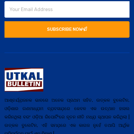
SUBSCRIBE NOW
ଆଶ୍ଚର୍ଯ୍ଯ଼ଜନକ ଭାବରେ ଅନେକ ପ୍ରଥମ ସହିତ, ଉତ୍କଳ ବୁଲେଟିନ,
ଓଡ଼ିଶାର ଗଣମାଧ୍ଯ଼ମ ବ୍ଯ଼ବସାଯ଼ରେ କେବଳ ଏକ ଉତ୍ଥାନ ହାସଲ
କରିନଥିଲା ବରଂ ଓଡ଼ିଆ ରିପୋର୍ଟିଂରେ ନୂତନ ନୀତି ମଧ୍ଯ଼ ସ୍ଥାପନ କରିଥିଲା |
ଉତ୍କଳ ବୁଲେଟିନ, ଏହି ସମଯ଼ରେ ଏକ କାଗଜ ନୁହେଁ ତଥାପି ଆର୍ଥିକ
ପରିବର୍ତ୍ତନ ପାଇଁ ଏକ ବିକାଶ |