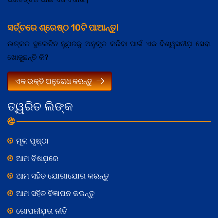
ସର୍ଚ୍ଚରେ ଶ୍ରେଷ୍ଠ 10ଟି ପାଆନ୍ତୁ!
ଉତ୍କଳ ବୁଲେଟିନ ନ୍ଯ଼ୁଜକୁ ଅନୁକୂଳ କରିବା ପାଇଁ ଏକ ବିଶ୍ୱସନୀଯ଼ ସେବା
ଖୋଜୁଛନ୍ତି କି?
ଏକ ଉକ୍ତି ଅନୁରୋଧ କରନ୍ତୁ
ତ୍ୱରିତ ଲିଙ୍କ
ମୂଳ ପୃଷ୍ଠା
ଆମ ବିଷଯ଼ରେ
ଆମ ସହିତ ଯୋଗାଯୋଗ କରନ୍ତୁ
ଆମ ସହିତ ବିଜ୍ଞାପନ କରନ୍ତୁ
ଗୋପନୀଯ଼ତା ନୀତି