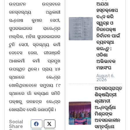
ଅଯଥା
ଉଦଘାଟନ ଉତ୍ସବରେ
ହସ୍ତକ୍ଷେପ
ଜନସ୍ବାସ୍ଥ୍ୟ ଅଧିକାରୀ
ବନ୍ଦ କରି
ସନ୍ତୋଷ କୁମାର ସେଠୀ,
ସ୍ୱଚ୍ଛ ଓ
ସୁପରଭାଇଜର ରାଜେନ୍ଦ୍ର
ନିରପେକ୍ଷ
ନିର୍ବାଚନ ପାଇଁ
ମଲ୍ଲିକ, ମହିଳା ସୁପରଭାଇଜର
ବ୍ୟବସ୍ଥା
ଟୁନି ସେଠୀ, ସ୍ବାସ୍ଥ୍ୟ କର୍ମୀ
କରନ୍ତୁ :
ଦେବେସ ଜେନା, ଗୀତାଞ୍ଜଳି
ଓଡିଶା
ଆଶାକର୍ମୀ କର୍ମୀ ପ୍ରମୁଖ
ଅଭିଭାବକ
ମହାସଂଘ
ଉପସ୍ଥିତ ଥିଲେ। ପ୍ରାୟ ୪୫
August 6,
ସ୍ଥାନରେ କେନ୍ଦ୍ର
2026
ଖୋଲିଥିବାବେଳେ ସମୁଦାୟ ୮୯
ଅବସରପ୍ରାପ୍ତ
ସ୍ଥାନରେ ଗାଁ କଲ୍ୟାଣ ସମିତି
ଶିକ୍ଷୟିତ୍ରୀ
ଶ୍ରୀମତୀ
ପକ୍ଷରୁ ଜଳଛତ୍ର କେନ୍ଦ୍ର
ଅନ୍ନପୂର୍ଣ୍ଣା
ଖୋଲାଯିବ ବୋଲି ଜଣାପଡ଼ିଛି।
ମିଶ୍ରଙ୍କ
ଅବସରକାଳୀନ
Social
Share
ସମ୍ବର୍ଦ୍ଧନା