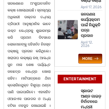
ସଭ୍ୟ/ସଭ୍ୟା
ସରକଣାରେ ଅଂଶୁଘାତଜନିତ
April 17, 2026
କକ୍ଷ ଖୋଲାଯାଇଛି। ସ୍ବାସ୍ଥ୍ୟ
ଜନଗଣନା
ଅଧିକାରୀ ଡାକ୍ତର ତନ୍ମୟ
କାର୍ଯ୍ୟକ୍ରମ
ତ୍ରିପାଠୀ ଆନୁଷ୍ଠାନିକ ଭାବେ
ପାଇଁ ନିଯୁକ୍ତି
ପତ୍ର
ଉକ୍ତ କେନ୍ଦ୍ରକୁ ଶୁଭାରମ୍ଭ
ପ୍ରଦାନ
କରି ପ୍ରଥମ ଦିବସରେ
April 12,
ଲୋକମାନଙ୍କୁ ଦହିସର୍ବତ ନିଜସ୍ବ
2026
ପକ୍ଷରୁ ପ୍ରଦାନ କରିଥିଲେ।
ଖରାତାପ ଲକ୍ଷ୍ୟ ରଖ୍ ଆସନ୍ତା
MORE
ଜୁନ ମାସ ଶେଷ ପର୍ଯ୍ୟନ୍ତ
ଜଳଛତ୍ର କେନ୍ଦ୍ର ଖୋଲା
ରହିବ। ମାଟିପାତ୍ରରେ ଥ‌ିବା
ENTERTAINMENT
କ୍ଲୋରିନଯୁକ୍ତ ବିଶୁଦ୍ଧ ଥଣ୍ଡା
ସ୍କାଉଟ
ପାଣି ପାଇପାରିବେ। ଏହାସହିତ
ଆଣ୍ଡ ଗାଇଡ଼
ଓଆରଏସ ପାଉଡର ଓ ଅନ୍ୟ
ନିର୍ବାଚନରେ
ବଟିକା ମହଜୁଦ ରଖାଯାଇଛି ।
ମନ୍ତ୍ରୀ