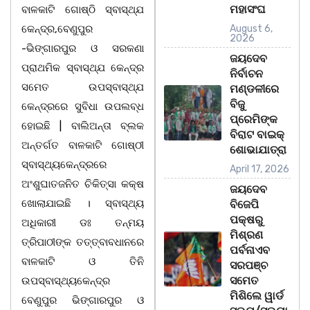
ମହାସଂଘ
ବାଳକାଟି ଗୋଷ୍ଠି ସ୍ବାସ୍ଥ୍ଯ
କେନ୍ଦ୍ର,ବେଣୁପୁର
August 6,
2026
-ଭିଙ୍ଗାରପୁର ଓ ସରକଣା
ଜୟଦେବ
ପ୍ରାଥମିକ ସ୍ବାସ୍ଥ୍ଯ କେନ୍ଦ୍ର
ନିର୍ବାଚନ
ସମେତ ଉପସ୍ବାସ୍ଥ୍ଯ
ମଣ୍ଡଳୀରେ
ବିଜୁ
କେନ୍ଦ୍ରରେ ସୁବିଧା ଉପଲବ୍ଧ
ପ୍ରେମିଙ୍କ
ହୋଇଛି | ବାଲିଅନ୍ତା ବ୍ଲକ
ବିରାଟ ବାଇକ୍
ଅନ୍ତର୍ଗତ ବାଳକାଟି ଗୋଷ୍ଠୀ
ଶୋଭାଯାତ୍ରା
ସ୍ବାସ୍ଥ୍ୟକେନ୍ଦ୍ରରେ
April 17, 2026
ଅଂଶୁଘାତଜନିତ ଚିକିତ୍ସା କକ୍ଷ
ଜୟଦେବ
ଖୋଲାଯାଇଛି । ସ୍ବାସ୍ଥ୍ୟ
ବିଜେପି
ପକ୍ଷରୁ
ଅଧିକାରୀ ଡଃ ତନ୍ମୟ
ମିଶ୍ରଣ
ତ୍ରିପାଠୀଙ୍କ ତତ୍ତ୍ବାବଧାନରେ
ପର୍ବନାଏବ
ବାଳକାଟି ଓ ତିନି
ସରପଞ୍ଚ
ସମେତ
ଉପସ୍ବାସ୍ଥ୍ୟକେନ୍ଦ୍ର
ମିଶିଲେ ୱାର୍ଡ
ବେଣୁପୁର ଭିଙ୍ଗାରପୁର ଓ