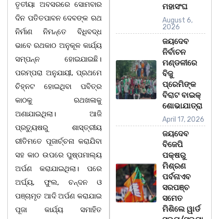
ତୃତୀୟା ଅବସରରେ ସୋମବାର
ମହାସଂଘ
ଦିନ ପତିତପାବନ ଦେବଙ୍କ ରଥ
August 6,
2026
ନିର୍ମାଣ ନିମନ୍ତେ ବିଧିବଦ୍ଧ
ଜୟଦେବ
ଭାବେ ରଥକାଠ ଅନୁକୂଳ କାର୍ଯ୍ୟ
ନିର୍ବାଚନ
ସମ୍ପନ୍ନ ହୋଇଯାଇଛି।
ମଣ୍ଡଳୀରେ
ପରମ୍ପରା ଅନୁଯାୟୀ, ପ୍ରଥମେ
ବିଜୁ
ପ୍ରେମିଙ୍କ
ଚିହ୍ନଟ ହୋଇଥିବା ପବିତ୍ର
ବିରାଟ ବାଇକ୍
କାଠକୁ ରଥଖଳାକୁ
ଶୋଭାଯାତ୍ରା
ଅଣାଯାଇଥିଲା। ଆଜି
April 17, 2026
ପ୍ରତ୍ୟୁଷରୁ ଶାସ୍ତ୍ରୀୟ
ଜୟଦେବ
ରୀତିମତେ ପୂଜାର୍ଚ୍ଚନା କରାଯିବା
ବିଜେପି
ସହ କାଠ ଉପରେ ପୁଷ୍ପମାଲ୍ୟ
ପକ୍ଷରୁ
ମିଶ୍ରଣ
ଅର୍ପଣ କରାଯାଇଥିଲା। ପରେ
ପର୍ବନାଏବ
ଅର୍ଘ୍ୟ, ଫୁଲ, ଚନ୍ଦନ ଓ
ସରପଞ୍ଚ
ପଞ୍ଚାମୃତ ଆଦି ଅର୍ପଣ କରାଯାଇ
ସମେତ
ମିଶିଲେ ୱାର୍ଡ
ପୂଜା କାର୍ଯ୍ୟ ସମାହିତ