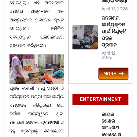
ସଭ୍ୟ/ସଭ୍ୟା
ହୋଇଥିଲା। ଏହି ଅବସରରେ
April 17, 2026
ସମଗ୍ର ଅଞ୍ଚଳରେ ଏକ
ଜନଗଣନା
ଆଧ୍ୟାତ୍ମିକ ପରିବେଶ ସୃଷ୍ଟି
କାର୍ଯ୍ୟକ୍ରମ
ହୋଇଥିଲା। କମିଟିର
ପାଇଁ ନିଯୁକ୍ତି
ସଦସ୍ୟବୃନ୍ଦ ପରିଚାଳନାରେ
ପତ୍ର
ପ୍ରଦାନ
ସହଯୋଗ କରିଥିଲେ।
April 12,
2026
MORE
ପୂଜକ ବାଉରୀ ବନ୍ଧୁ ପଣ୍ଡା ଓ
ପ୍ରିୟବ୍ରତ ପଣ୍ଡା ପୂଜା କାର୍ଯ୍ୟ
ENTERTAINMENT
ସମ୍ପାଦନ କରିଥିଲେ। ରଥ
ନିର୍ମାଣ ଦାୟିତ୍ୱରେ ଥିବା
ଗାୟକ
ଶେଖର
ମହାରଣା ସେବକ, ଗ୍ରାମବାସୀ ଓ
ଜଗନ୍ନାଥ
ବହୁ ଶ୍ରଦ୍ଧାଳୁ ରଥଖଳାରେ
ବେହେରା ଓ