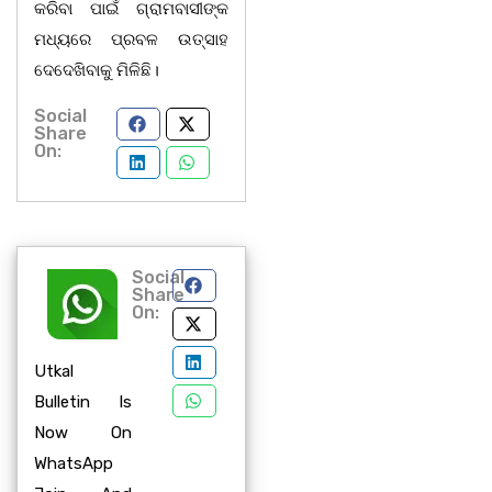
କରିବା ପାଇଁ ଗ୍ରାମବାସୀଙ୍କ
ମଧ୍ୟରେ ପ୍ରବଳ ଉତ୍ସାହ
ଦେଦେଖିବାକୁ ମିଳିଛି।
Social
Share
On:
Social
Share
On:
Utkal
Bulletin Is
Now On
WhatsApp