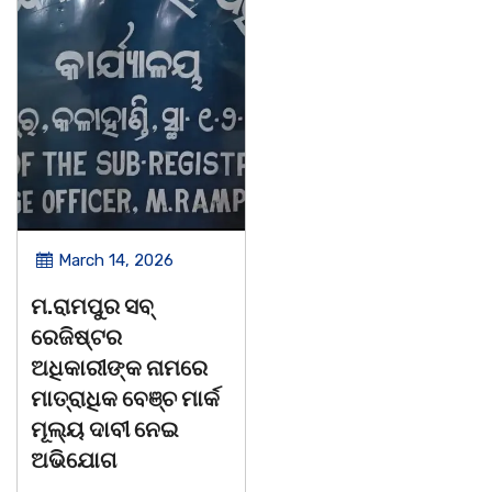
March 14, 2026
March 8, 2026
ଚିତାବାଘ ର ନଖ ଜବତ
ସଶକ୍ତ ଓଡିଶା ପକ୍ଷର
ତିନି ଯୁବକ ଗିରଫ ଓ
ବିଶ୍ୱ ମହିଳା ଦିବସ
କୋର୍ଟ ଚାଲାଣ
ଅନୁଷ୍ଠିତ
କଳାହାଣ୍ଡି,୧୪|୩(ପ୍ୟାରିଲାଲ
ଭୁବନେଶ୍ୱର, 08/03/ 2
ଦୁର୍ଗା ଙ୍କ ରିପୋର୍ଟ):ବେଆଇନ
ସାମାଜିକ ଅନୁଷ୍ଠାନ "ସଶକ
ଭାବେ ବନ୍ୟଜନ୍ତୁ ଙ୍କ ର ଶିକାର
ଓଡିଶା"ପକ୍ଷରୁ ସ୍ଥାନ