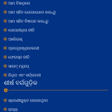
ଆମ ବିଷଯ଼ରେ
ଆମ ସହିତ ଯୋଗାଯୋଗ କରନ୍ତୁ
ଆମ ସହିତ ବିଜ୍ଞାପନ କରନ୍ତୁ
ଗୋପନୀଯ଼ତା ନୀତି
ଆର୍କାଇଭ୍
ପ୍ରତ୍ଯ଼ାଖ୍ଯ଼ାନକାରୀ
ଫେରସ୍ତ ନୀତି
ସାଇଟ୍ ମ୍ଯ଼ାପ୍
ନିଯ଼ମ ଏବଂ ସର୍ତ୍ତାବଳୀ
ଶୀର୍ଷ ବର୍ଗଗୁଡ଼ିକ
ଶ୍ରେଣୀଭୁକ୍ତ ହୋଇନଥିବା
ରାଜ୍ୟ