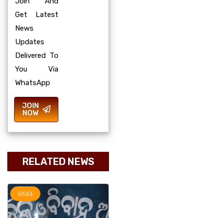
Join And
Get Latest
News
Updates
Delivered To
You Via
WhatsApp
JOIN
NOW
RELATED NEWS
ଅପରାଧ
ରାଜ୍ୟ
ରାଜ୍ୟ