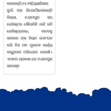
କରି ବ୍ୟବସାୟ ଚାଲୁଥିବା
ସିଆରପି ସ୍ଥିତ କାର୍ଯ୍ୟା
ସମ୍ପର୍କରେ କୌଣସି ସୂତ୍ରରୁ
ଠାରେ "ବିଶ୍ୱ ମହିଳା ଦି
ସୂଚନା ପାଇ କଳାହାଣ୍ଡି ଉତ୍ତର
-2026 ଆବାହକ ବିଜୟ କୁମ
ବନଖଣ୍ଡ ଅଧୀନ କେଗାଁ ରେଞ୍ଜର
ପ୍ରଧାନଙ୍କ ସଂଯୋଜନା 
ବନ କର୍ମଚାରୀ ମାନେ ଗରଗାବ
ସଭାପତିତ୍ବ ରେ ଅନୁଷ୍ଠ
ସେକ୍ସନ ଅଧୀନ କାନ୍ଦୁଲଝର
ହୋଇ ଯାଇଛି l ମହିଳ
ସଶକ୍ତିକରଣ