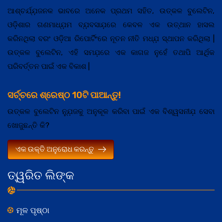
ଆଶ୍ଚର୍ଯ୍ଯ଼ଜନକ ଭାବରେ ଅନେକ ପ୍ରଥମ ସହିତ, ଉତ୍କଳ ବୁଲେଟିନ,
ଓଡ଼ିଶାର ଗଣମାଧ୍ଯ଼ମ ବ୍ଯ଼ବସାଯ଼ରେ କେବଳ ଏକ ଉତ୍ଥାନ ହାସଲ
କରିନଥିଲା ବରଂ ଓଡ଼ିଆ ରିପୋର୍ଟିଂରେ ନୂତନ ନୀତି ମଧ୍ଯ଼ ସ୍ଥାପନ କରିଥିଲା |
ଉତ୍କଳ ବୁଲେଟିନ, ଏହି ସମଯ଼ରେ ଏକ କାଗଜ ନୁହେଁ ତଥାପି ଆର୍ଥିକ
ପରିବର୍ତ୍ତନ ପାଇଁ ଏକ ବିକାଶ |
ସର୍ଚ୍ଚରେ ଶ୍ରେଷ୍ଠ 10ଟି ପାଆନ୍ତୁ!
ଉତ୍କଳ ବୁଲେଟିନ ନ୍ଯ଼ୁଜକୁ ଅନୁକୂଳ କରିବା ପାଇଁ ଏକ ବିଶ୍ୱସନୀଯ଼ ସେବା
ଖୋଜୁଛନ୍ତି କି?
ଏକ ଉକ୍ତି ଅନୁରୋଧ କରନ୍ତୁ
ତ୍ୱରିତ ଲିଙ୍କ
ମୂଳ ପୃଷ୍ଠା