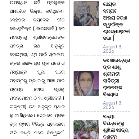
ଉପସ୍ଥିତ ରହି ପ୍ରଭୁଙ୍କ
ଗାୟକ
ସମ୍ରାଟ
ଆଶୀର୍ବାଦ ଭିକ୍ଷା କରିଥିଲେ।
ଅଭୟ ଚରଣ
ସେହିପରି ଜୟଦେବ ପୀଠ
ସ୍ୱାଇଁଙ୍କ
କେନ୍ଦୁବିଲ୍ଵ ( ଉପରସାହି ) ରେ
ଶ୍ରଦ୍ଧାଞ୍ଚଳୀ
ମହାପ୍ରଭୁ ଶ୍ରୀଜଗନ୍ନାଥଙ୍କ
ସଭା |
ପବିତ୍ର ରଥ ଅନୁକୂଳ
August 8,
2026
ହୋଇଥିଲା, ଏଥି ପାଇଁ ଶ୍ରୀଜୀଉ
ଡଃ ଜ୍ଞାନେନ୍ଦ୍ର
ଙ୍କର ସକାଳ ଧୂପ ପୂଜା ପରେ ଓ
ଙ୍କ ଶାଶୁ
ମଧ୍ୟାହ୍ନ ପୂଜା ପରେ
ଶ୍ରୀମତୀ
ମହାପ୍ରଭୁ ଙ୍କ ଠାରୁ ଆଜ୍ଞା ମାଳ
ସାବିତ୍ରୀ
ରାଉତଙ୍କ
ପ୍ରାପ୍ତ ହୋଇ ପ୍ରଭୁ
ବିୟୋଗ
ମଦନମୋହନ ଓ ମା ଶ୍ରୀଦେବୀ (
August 8,
ଲକ୍ଷ୍ମୀ) ରଥ ଅନୁକୂଳ ସ୍ଥାନ
2026
କୁ ଆସିଥିଲେ। ସେଠାରେ ପୂଜକ
ବନ୍ୟା
ବିପନ୍ନଙ୍କୁ
ଙ୍କ ଦ୍ଵାରା ବିଭିନ୍ନ ପ୍ରକାରର
ଶୁଖିଲା ଖାଦ୍ୟ
ନୀତି କାନ୍ତି ପରେ ବିଶ୍ୱକର୍ମା
ବଣ୍ଟନ