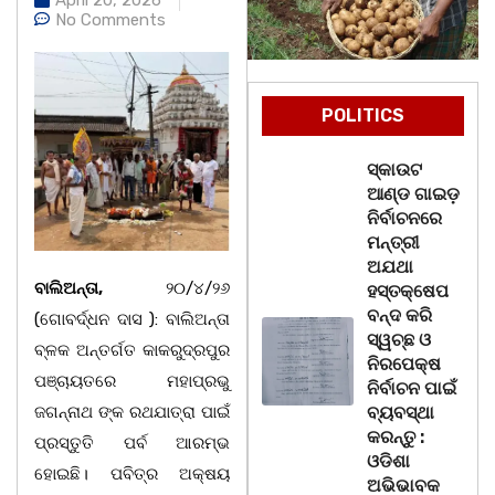
No Comments
POLITICS
ସ୍କାଉଟ
ଆଣ୍ଡ ଗାଇଡ଼
ନିର୍ବାଚନରେ
ମନ୍ତ୍ରୀ
ଅଯଥା
ବାଲିଅନ୍ତା,
୨୦/୪/୨୬
ହସ୍ତକ୍ଷେପ
ବନ୍ଦ କରି
(ଗୋବର୍ଦ୍ଧନ ଦାସ ): ବାଲିଅନ୍ତା
ସ୍ୱଚ୍ଛ ଓ
ବ୍ଳକ ଅନ୍ତର୍ଗତ କାକରୁଦ୍ରପୁର
ନିରପେକ୍ଷ
ପଞ୍ଚାୟତରେ ମହାପ୍ରଭୁ
ନିର୍ବାଚନ ପାଇଁ
ଜଗନ୍ନାଥ ଙ୍କ ରଥଯାତ୍ରା ପାଇଁ
ବ୍ୟବସ୍ଥା
କରନ୍ତୁ :
ପ୍ରସ୍ତୁତି ପର୍ବ ଆରମ୍ଭ
ଓଡିଶା
ହୋଇଛି। ପବିତ୍ର ଅକ୍ଷୟ
ଅଭିଭାବକ