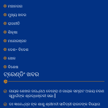
ମହାନଗର
ମୁଖ୍ୟ ଖବର
ରାଜନୀତି
ଶିକ୍ଷା
ମନୋରଞ୍ଜନ
ଦେଶ- ବିଦେଶ
ଖେଳ
ବିଶେଷ
ଟ୍ରେଣ୍ଡିଂ ଖବର
ଗାୟକ ଶେଖର ଜଗନ୍ନାଥ ବେହେରା ଓ ଗାୟକ ସମ୍ରାଟ ଅଭୟ ଚରଣ
ସ୍ୱାଇଁଙ୍କ ଶ୍ରଦ୍ଧାଞ୍ଚଳୀ ସଭା |
ଡଃ ଜ୍ଞାନେନ୍ଦ୍ର ଙ୍କ ଶାଶୁ ଶ୍ରୀମତୀ ସାବିତ୍ରୀ ରାଉତଙ୍କ ବିୟୋଗ