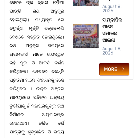
ସେବକ ଙ୍କ ଦ୍ଵାରା ନଡ଼ିଆ
August 8,
ଭାଙ୍ଗି ରଥ ଅନୁକୂଳ
2026
ହୋଇଥିଲା। ମଧ୍ୟାହ୍ନ ରେ
ସାମ୍ବାଦିକ
ମାନେ
ଚତୁର୍ଦ୍ଧା ମୂର୍ତ୍ତି ଚନ୍ଦନଲାଗି
ସମାଜର
ବେଶରେ ସଜ୍ଜିତ ହୋଇଥିଲେ।
ଆଇନା
ରଥ ଅନୁକୂଳ ସମୟରେ
August 8,
2026
ଗ୍ରାମବାସୀ ମାନେ ଉପସ୍ଥିତ
ରହି ପୂଜା ଓ ଆଳତି ଦର୍ଶନ
MORE
କରିଥିଲେ। ଶେଷରେ ଚଳନ୍ତି
ପ୍ରତିମା ମାନେ ସିଂହାସନକୁ ବିଜେ
କରିଥିଲେ । ଉକ୍ତ ଅଞ୍ଚଳ
ମାନଙ୍କରେ ପବିତ୍ର ଅକ୍ଷୟ
ତୃତୀୟାରୁ ହିଁ ମହାପ୍ରଭୁଙ୍କ ରଥ
ନିର୍ମାଣର ଅୟମାରମ୍ଭ
ହୋଇଥାଏ। ଚଳିତ ବର୍ଷ
ଯାତ୍ରାକୁ ଶୃଙ୍ଖଳିତ ଓ ଭବ୍ୟ