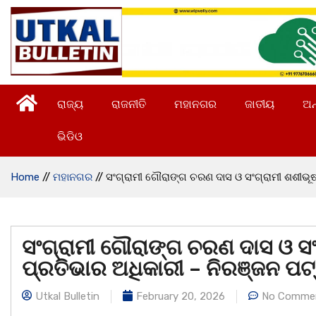
ରାଜ୍ୟ
ରାଜନୀତି
ମହାନଗର
ଜାତୀୟ
ଅନ
ଭିଡିଓ
Home
//
ମହାନଗର
//
ସଂଗ୍ରାମୀ ଗୌରାଙ୍ଗ ଚରଣ ଦାସ ଓ ସଂଗ୍ରାମୀ ଶଶୀଭୂଷ
ସଂଗ୍ରାମୀ ଗୌରାଙ୍ଗ ଚରଣ ଦାସ ଓ ସଂ
ପ୍ରତିଭାର ଅଧିକାରୀ – ନିରଞ୍ଜନ ପ
Utkal Bulletin
February 20, 2026
No Comme