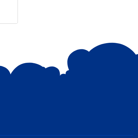
କେସିଙ୍ଗା ଏନ୍ଏସିର ବୋରିଙ୍ଗପଦର