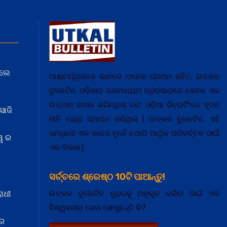
େଲେ
ଆଶ୍ଚର୍ଯ୍ଯ଼ଜନକ ଭାବରେ ଅନେକ ପ୍ରଥମ ସହିତ, ଉତ୍କଳ
ବୁଲେଟିନ, ଓଡ଼ିଶାର ଗଣମାଧ୍ଯ଼ମ ବ୍ଯ଼ବସାଯ଼ରେ କେବଳ ଏକ
ଉତ୍ଥାନ ହାସଲ କରିନଥିଲା ବରଂ ଓଡ଼ିଆ ରିପୋର୍ଟିଂରେ ନୂତନ
ସାଜି
ନୀତି ମଧ୍ଯ଼ ସ୍ଥାପନ କରିଥିଲା | ଉତ୍କଳ ବୁଲେଟିନ, ଏହି
ସମଯ଼ରେ ଏକ କାଗଜ ନୁହେଁ ତଥାପି ଆର୍ଥିକ ପରିବର୍ତ୍ତନ ପାଇଁ
ୱ ର
ଏକ ବିକାଶ |
ସର୍ଚ୍ଚରେ ଶ୍ରେଷ୍ଠ 10ଟି ପାଆନ୍ତୁ!
ଉତ୍କଳ ବୁଲେଟିନ ନ୍ଯ଼ୁଜକୁ ଅନୁକୂଳ କରିବା ପାଇଁ ଏକ
ାଧୀ
ବିଶ୍ୱସନୀଯ଼ ସେବା ଖୋଜୁଛନ୍ତି କି?
 ର