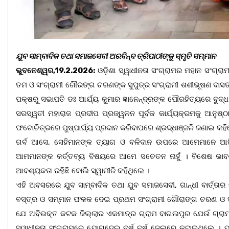
ଯୁବ ସାମ୍ବାଦିକ ତଥା ସମାଜସେବୀ ଅରବିନ୍ଦ ତ୍ରିପାଠୀଙ୍କୁ ସ୍ମୃତି ସମ୍ମାନ
ଭୁବନେଶ୍ୱର,19.2.2026:
ଓଡ଼ିଶା ସ୍ୱାଧୀନତା ସଂଗ୍ରାମର ମହାନ ସଂଗ୍ରାମ
ତମ ଓ ସଂଗ୍ରାମୀ ଗୌରଙ୍ଗ ଚରଣଙ୍କ ସୁପୁତ୍ର ସଂଗ୍ରାମୀ ଶଶୀଭୂଷଣ ଦାସଙ୍କ 
ପକ୍ଷରୁ ସଭାପତି ଡଃ ଆର୍ଯ୍ୟ କୁମାର ଜ୍ଞାନେନ୍ଦ୍ରଙ୍କ ପୌରହିତ୍ୟରେ ବୁଦ୍
ସରସ୍ୱତୀ ମହାରାଜ ପ୍ରଦୀପ ପ୍ରଜ୍ୱଳନ ପୂର୍ବକ କାର୍ଯ୍ୟକ୍ରମକୁ ଆନୁଷ
ଫଟୋଚିତ୍ରରେ ପୁଷ୍ପାର୍ଘ୍ୟ ପ୍ରଦାନ କରିବାପରେ ଶ୍ରଦ୍ଧାଞ୍ଜଳି ଜଣାଇ କହି
ଗର୍ବ ଆସେ, ସେହିମାନଙ୍କ ତ୍ୟାଗ ଓ ବଳିଦାନ ଉପରେ ଆମେମାନେ ଆଜି ସ
ଆମମାନଙ୍କ କର୍ତ୍ତବ୍ୟ ବିଷୟରେ ଆମେ ସଚେତନ ନାହୁଁ । ବିଶେଷ ଭାବର
ଆବଶ୍ୟକତା ରହିଛି ବୋଲି ସ୍ୱାମୀଜି କହିଥିଲେ ।
ଏହି ଅବସରରେ ଯୁବ ସାମ୍ବାଦିକ ତଥା ଯୁବ ସମାଜସେବୀ, ଗାନ୍ଧୀ ବାର୍ତ୍ତାର 
ବସ୍ତ୍ର ଓ ସମ୍ମାନ ଫଳକ ଦେଇ ପ୍ରଥମ ସଂଗ୍ରାମୀ ଗୌରାଙ୍ଗ ଚରଣ ଓ ସଂଗ
ଯେ ଅବିଭକ୍ତ କଟକ ଜିଲ୍ଲାର ଏକମାତ୍ର ଗ୍ରାମ ବାଗଲପୁର ଯେଉଁ ଗ୍ରାମର
ସ୍ୱାଧୀନତା ସଂଗ୍ରାମରେ ଯୋଗଦେଇ ବର୍ଷ ବର୍ଷ ଜେଲରେ କଟାଇଥିଲେ । ଯ