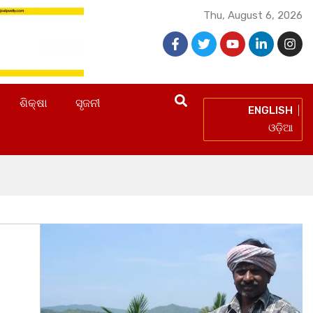
Thu, August 6, 2026
ଶିକ୍ଷା
ସୃଜନୀ
ENGLISH
ଓଡ଼ିଆ