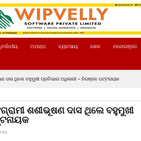
୍ତର୍ଜାତୀୟ
ଅପରାଧ
ବ୍ୟବସାୟ
ଖେଳ
ମନୋରଞ୍ଜନ
ଣ ଦାସ ଥିଲେ ବହୁମୁଖୀ ପ୍ରତିଭାର ଅଧିକାରୀ – ନିରଞ୍ଜନ ପଟ୍ଟନାୟକ
ଗ୍ରାମୀ ଶଶୀଭୂଷଣ ଦାସ ଥିଲେ ବହୁମୁଖୀ
ଟ୍ଟନାୟକ
nts