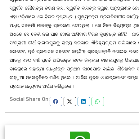
ସ୍ୱର୍ଗତ ଗୌରାଙ୍ଗ ଚରଣ ଦାସ, ସ୍ୱର୍ଗତ ଦାସଙ୍କ ଦ୍ୱାରା ଅନୁପ୍ରାଣିତ
ଏହା ଓଡ଼ିଶାରେ ଏକ ବିରଳ ଦୃଷ୍ଟାନ୍ତ । ମୁଖ୍ୟବକ୍ତା ପ୍ରଗତିବାଦୀର କାର୍ଯ
ଅନ୍ୟ ସହକର୍ମୀ ମାନଙ୍କୁ ପ୍ରେରଣା ଦେଉଥିଲା । ସେ ନିଜେ ଦିବ୍ୟାଙ୍ଗ ଥି
ଅଧରେ ସେ ଦେବୀ ନଇ ପାର ହୋଇ ଆସିବାର ବିରଳ ଦୃଷ୍ଟାନ୍ତ ରହିଛି । ଛାତ୍ର
ସଂଗ୍ରାମୀ ତୀର୍ଥ ବାଗଲପୁରକୁ ରାଜ୍ୟ ସରକାର ଐତିହ୍ୟଗ୍ରାମ ତାଲିକାରେ
ଜଗଦେବ, ପୂର୍ବ ପ୍ରଶାସକ ସହଦେବ ଜୟସିଂହ ଶ୍ରଦ୍ଧାଞ୍ଜଳି ଜଣାଇବା ପରେ
ଆଜକୁ ୧୫୦ ବର୍ଷ ପୂର୍ବେ ଅଭିଭକ୍ତ କଟକ ଜିଲ୍ଲାର ବାଗଲପୁରକୁ ଯିବାପା
ଡାକରାରେ ମହାତ୍ମା ଗାନ୍ଧୀଙ୍କ ପ୍ରଥମ କାଠଯୋଡ଼ି ବାଲିର ଐତିହାସିକ 
ଲଢ଼ୁଆ ମନୋବୃତିରେ ମଣିଷ ଥିଲେ । ଆଜିର ଯୁବକ ଓ ଛାତ୍ରମାନେ ତାଙ୍କ ଜୀ
ପ୍ରଧାନ ଧନ୍ୟବାଦ ଅର୍ପଣ କରିଥିଲେ ।
Social Share On: