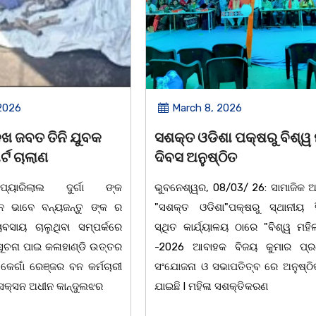
2026
March 8, 2026
 ପକ୍ଷରୁ ବିଶ୍ୱ ମହିଳା
ଆନ୍ତର୍ଜାତୀୟ ମହିଳା ଦିବସ
ିତ
ଉପଲକ୍ଷେ ନାଟକ ‘ଖାଣ୍ଟି ସୁନା
/03/ 26: ସାମାଜିକ ଅନୁଷ୍ଠାନ
ଚିଲିକା: ଆନ୍ତର୍ଜାତୀୟ ମହିଳା ଦିବ
"ପକ୍ଷରୁ ସ୍ଥାନୀୟ ସିଆରପି
ଅବସରରେ ବାଲୁଗାଁସ୍ଥିତ ମା' ଭଗବ
ଳୟ ଠାରେ "ବିଶ୍ୱ ମହିଳା ଦିବସ
ନିକେତନ ର ଓଡ଼ିଆ ଅସ୍ମିତା ଉପରେ 
 ବିଜୟ କୁମାର ପ୍ରଧାନଙ୍କ
ନାଟକ "ଖାଣ୍ଟି ସୁନା" ଗୈ।ରୀ ସାଂସ
ାପତିତ୍ବ ରେ ଅନୁଷ୍ଠିତ ହୋଇ
ପ୍ରତିଷ୍ଠାନ, ଖୋର୍ଦ୍ଧା ଆନୁକୁଲ୍ୟରେ 
ସଶକ୍ତିକରଣ
ହୋଇଯାଇଛି। ଡ଼ଃ ପ୍ରଦୀପ ଭୈମିକ ଙ୍କ