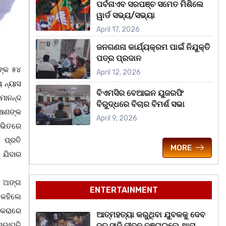
ପର୍ବନାଏବ ସରପଞ୍ଚ ସମେତ ମିଶିଲେ
ୱାର୍ଡ ସଭ୍ୟ/ସଭ୍ୟା
April 17, 2026
ଜନଗଣନା କାର୍ଯ୍ୟକ୍ରମ ପାଇଁ ନିଯୁକ୍ତି
ପତ୍ର ପ୍ରଦାନ
ଙ୍କ ୫୪
April 12, 2026
ୟ ନ୍ୟାସ
ବିଏମସିର ବେଆଇନ ୟୁଜରଫି
୍ମାନନ୍ଦ
ବିରୁଦ୍ଧରେ ବିଚାର ବିମର୍ଶ ସଭା
ୂଷଣଙ୍କ
April 9, 2026
ନ ଭିତରେ
 ପ୍ରତି
MORE
 ଯିବାର
ୟକ ଅଙ୍ଗ
ENTERTAINMENT
 କହିଲେ
ାକରାରେ
ଆତ୍ମହତ୍ୟା କରୁଥିବା ଯୁବକକୁ ଦେବ
ସଭାପତି
ଦୂତ ସାଜି ଜୀବନ ବଞ୍ଚାଇଲେ ଥାନା