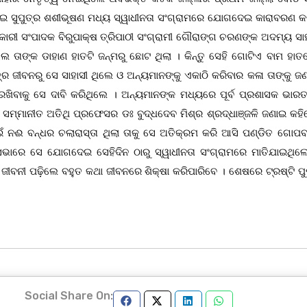
 ହୋଇ ସୁପୁତ୍ର ଶଶୀଭୂଷଣ ମଧ୍ୟ ସ୍ୱାଧୀନତା ସଂଗ୍ରାମରେ ଯୋଗଦେଇ କାରାବରଣ କ
୍ୟକାରୀ ସଂପାଦକ ବିରୁପାକ୍ଷ ତ୍ରିପାଠୀ ସଂଗ୍ରାମୀ ଗୌରାଙ୍ଗ ଚରଣଙ୍କ ଅଦମ୍ୟ ସା
ଲେ ତାଙ୍କ ଡାହାଣ ହାତଟି ଜନ୍ମରୁ ଛୋଟ ଥିଲା । କିନ୍ତୁ ସେହି ଗୋଟିଏ ବାମ ହାତର
 ଜୀବନରୁ ସେ ସାହାସୀ ଥିଲେ ଓ ଅନ୍ୟମାନଙ୍କୁ ଏକାଠି କରିବାର କଳା ତାଙ୍କୁ ଜଣା
 ରଖିବାକୁ ସେ ଦାବି କରିଥିଲେ । ଅନ୍ୟମାନଙ୍କ ମଧ୍ୟରେ ପୂର୍ବ ପ୍ରଶାସକ ଭାର
 ସମ୍ମାନୀତ ଅତିଥି ପ୍ରଫେସର ଡଃ ବୁଦ୍ଧଦେବ ମିଶ୍ର ଶ୍ରଦ୍ଧାଞ୍ଜଳି ଜଣାଇ କହ
ଇଁ ନଈ ବନ୍ଧର ଚଲାରାସ୍ତା ଥିଲା ତାକୁ ସେ ଅତିକ୍ରମ କରି ଆସି ପଣ୍ଡିତ ଗୋପବନ
ସଭାରେ ସେ ଯୋଗଦେଇ ସେହିଦିନ ଠାରୁ ସ୍ୱାଧୀନତା ସଂଗ୍ରାମରେ ମାତିଯାଇଥିଲ
ବନୀ ପଢ଼ିଲେ ବହୁତ କଥା ଜୀବନରେ ଶିକ୍ଷା କରିପାରିବେ । ଶେଷରେ ଟ୍ରଷ୍ଟି ପୁ
Social Share On: