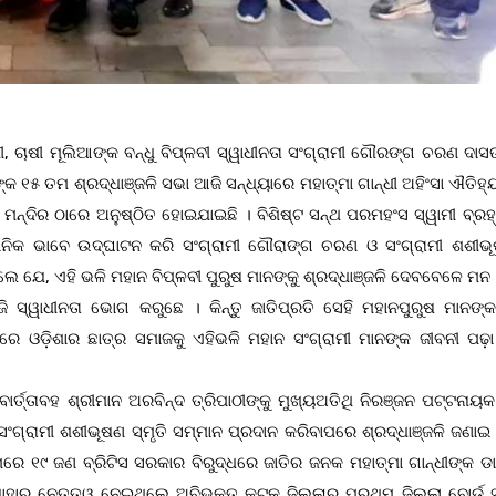
ୀ, ଚାଷୀ ମୂଲିଆଙ୍କ ବନ୍ଧୁ ବିପ୍ଳବୀ ସ୍ୱାଧୀନତା ସଂଗ୍ରାମୀ ଗୌରଙ୍ଗ ଚରଣ ଦାସ
୧୫ ତମ ଶ୍ରଦ୍ଧାଞ୍ଜଳି ସଭା ଆଜି ସନ୍ଧ୍ୟାରେ ମହାତ୍ମା ଗାନ୍ଧୀ ଅହିଂସା ଐତିହ୍
ଧ ମନ୍ଦିର ଠାରେ ଅନୁଷ୍ଠିତ ହୋଇଯାଇଛି । ବିଶିଷ୍ଟ ସନ୍ଥ ପରମହଂସ ସ୍ୱାମୀ ବ୍ରହ
୍ଠାନିକ ଭାବେ ଉଦ୍ଘାଟନ କରି ସଂଗ୍ରାମୀ ଗୌରାଙ୍ଗ ଚରଣ ଓ ସଂଗ୍ରାମୀ ଶଶୀଭ
ଲେ ଯେ, ଏହି ଭଳି ମହାନ ବିପ୍ଳବୀ ପୁରୁଷ ମାନଙ୍କୁ ଶ୍ରଦ୍ଧାଞ୍ଜଳି ଦେବବେଳେ ମ
୍ୱାଧୀନତା ଭୋଗ କରୁଛେ । କିନ୍ତୁ ଜାତିପ୍ରତି ସେହି ମହାନପୁରୁଷ ମାନଙ୍କ
େ ଓଡ଼ିଶାର ଛାତ୍ର ସମାଜକୁ ଏହିଭଳି ମହାନ ସଂଗ୍ରାମୀ ମାନଙ୍କ ଜୀବନୀ ପଢ଼ା
ବାର୍ତ୍ତାବହ ଶ୍ରୀମାନ ଅରବିନ୍ଦ ତ୍ରିପାଠୀଙ୍କୁ ମୁଖ୍ୟଅତିଥି ନିରଞ୍ଜନ ପଟ୍ଟନା
୍ରାମୀ ଶଶୀଭୂଷଣ ସ୍ମୃତି ସମ୍ମାନ ପ୍ରଦାନ କରିବାପରେ ଶ୍ରଦ୍ଧାଞ୍ଜଳି ଜଣାଇ
େ ୧୯ ଜଣ ବ୍ରିଟିସ ସରକାର ବିରୁଦ୍ଧରେ ଜାତିର ଜନକ ମହାତ୍ମା ଗାନ୍ଧୀଙ୍କ ଡ
ାହାର ନେତୃତ୍ୱ ନେଇଥିଲେ ଅବିଭକ୍ତ କଟକ ଜିଲ୍ଳାର ପ୍ରଥମ ଜିଲ୍ଲା ବୋର୍ଡ 