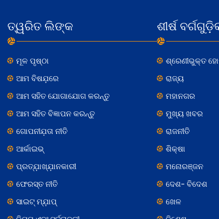
ତ୍ୱରିତ ଲିଙ୍କ
ଶୀର୍ଷ ବର୍ଗଗୁଡ଼ି
ମୂଳ ପୃଷ୍ଠା
ଶ୍ରେଣୀଭୁକ୍ତ ହ
ଆମ ବିଷଯ଼ରେ
ରାଜ୍ୟ
ଆମ ସହିତ ଯୋଗାଯୋଗ କରନ୍ତୁ
ମହାନଗର
ଆମ ସହିତ ବିଜ୍ଞାପନ କରନ୍ତୁ
ମୁଖ୍ୟ ଖବର
ଗୋପନୀଯ଼ତା ନୀତି
ରାଜନୀତି
ଆର୍କାଇଭ୍
ଶିକ୍ଷା
ପ୍ରତ୍ଯ଼ାଖ୍ଯ଼ାନକାରୀ
ମନୋରଞ୍ଜନ
ଫେରସ୍ତ ନୀତି
ଦେଶ- ବିଦେଶ
ସାଇଟ୍ ମ୍ଯ଼ାପ୍
ଖେଳ