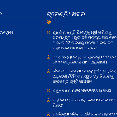
କ
ଟ୍ରେଣ୍ଡିଂ ଖବର
ପୁନର୍ବାର ତ୍ରୁଟି ପିଲାଙ୍କୁ ମୂର୍ଖ କରିବାକୁ
ୋଇନଥିବା
ଷଡଯନ୍ତ୍ର ! ଭୁଲ ବହି ପ୍ରତ୍ୟାହାର ନହ
ଆସନ୍ତା 17 ତାରିଖରୁ ଓଡିଶା ଅଭିଭାବକ
ମହାସଂଘର ଆମରଣ ଅନଶନ
ଆତ୍ମହତ୍ୟା କରୁଥିବା ଯୁବକକୁ ଦେବ ଦୂତ 
ଜୀବନ ବଞ୍ଚାଇଲେ ଥାନା ଅଧିକାରୀ।
ନୀଳକଣ୍ଠ ଦାସ ଥିଲେ ବହୁମୁଖୀ ବ୍ୟକ୍ତିତ୍
ଅଧିକାରୀ /ତିନି ସାରସ୍ୱତ ପ୍ରତିଭାଙ୍କୁ
ନୀଳକଣ୍ଠ ସ୍ମୃତି ସମ୍ମାନ
ବକୁଳବନର ମହକ ସତ୍ୟବାଦୀ ର ସନ୍ଥ
ମନ୍ଦିର ଚୋରି ମାମଲା ରେପେସାଦାର ଅପର
ଗିରଫ।
ଗଣଶିକ୍ଷା ସଚିବ ଓ ଅଭିଭାବକ ମହାସଂଘ