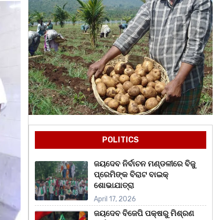
POLITICS
ଜୟଦେବ ନିର୍ବାଚନ ମଣ୍ଡଳୀରେ ବିଜୁ
ପ୍ରେମିଙ୍କ ବିରାଟ ବାଇକ୍
ଶୋଭାଯାତ୍ରା
April 17, 2026
ଜୟଦେବ ବିଜେପି ପକ୍ଷରୁ ମିଶ୍ରଣ