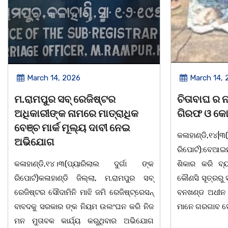
March 14, 2026
March 8, 
ଚିତାବାଘ ର ନଖ ଜବତ ତିନି ଯୁବକ
ସଶକ୍ତ ଓଡିଶା
ଗିରଫ ଓ କୋର୍ଟ ଚାଲାଣ
ଦିବସ ଅନୁଷ୍ଠ
କଳାହାଣ୍ଡି,୧୪|୩(ପ୍ୟାରିଲାଲ ଦୁର୍ଗା ଙ୍କ
ଭୁବନେଶ୍ୱର, 08
ରିପୋର୍ଟ):ବେଆଇନ ଭାବେ ବନ୍ୟଜନ୍ତୁ ଙ୍କ ର
"ସଶକ୍ତ ଓଡିଶା
ଶିକାର କରି ବ୍ୟବସାୟ ଚାଲୁଥିବା ସମ୍ପର୍କରେ
ସ୍ଥିତ କାର୍ଯ୍ୟା
କୌଣସି ସୂତ୍ରରୁ ସୂଚନା ପାଇ କଳାହାଣ୍ଡି ଉତ୍ତର
-2026 ଆବାହକ
ବନଖଣ୍ଡ ଅଧୀନ କେଗାଁ ରେଞ୍ଜର ବନ କର୍ମଚାରୀ
ସଂଯୋଜନା ଓ ସଭ
ମାନେ ଗରଗାବ ସେକ୍ସନ ଅଧୀନ କାନ୍ଦୁଲଝର
ଯାଇଛି l ମହିଳା 