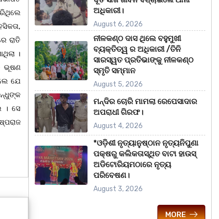
ଅଧିକାରୀ।
ରିଥିଲେ
August 6, 2026
ହସିକତା,
ନୀଳକଣ୍ଠ ଦାସ ଥିଲେ ବହୁମୁଖୀ
େ ରାତି
ବ୍ୟକ୍ତିତ୍ୱ ର ଅଧିକାରୀ /ତିନି
ଥିଲା ।
ସାରସ୍ୱତ ପ୍ରତିଭାଙ୍କୁ ନୀଳକଣ୍ଠ
ତ ଭୂଷଣ
ସ୍ମୃତି ସମ୍ମାନ
ିଲେ ଯେ
August 5, 2026
୍ଧୁଙ୍କ
ମନ୍ଦିର ଚୋରି ମାମଲା ରେପେସାଦାର
େ । ସେ
ଅପରାଧୀ ଗିରଫ।
ଷ୍ପରାଜ
August 4, 2026
*ଓଡ଼ିଶୀ ନୃତ୍ୟାନୁଷ୍ଠାନ ନୃତ୍ୟନିପୁଣା
ପକ୍ଷରୁ କଲିକତାସ୍ଥିତ ବାଟା ହାଉସ୍
ଅଡିଟୋରିୟମଠାରେ ନୃତ୍ୟ
ପରିବେଷଣ।
August 3, 2026
MORE