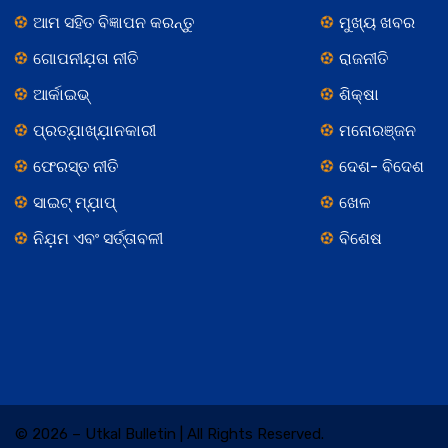
ଆମ ସହିତ ବିଜ୍ଞାପନ କରନ୍ତୁ
ମୁଖ୍ୟ ଖବର
ଗୋପନୀଯ଼ତା ନୀତି
ରାଜନୀତି
ଆର୍କାଇଭ୍
ଶିକ୍ଷା
ପ୍ରତ୍ଯ଼ାଖ୍ଯ଼ାନକାରୀ
ମନୋରଞ୍ଜନ
ଫେରସ୍ତ ନୀତି
ଦେଶ- ବିଦେଶ
ସାଇଟ୍ ମ୍ଯ଼ାପ୍
ଖେଳ
ନିଯ଼ମ ଏବଂ ସର୍ତ୍ତାବଳୀ
ବିଶେଷ
© 2026 – Utkal Bulletin | All Rights Reserved.