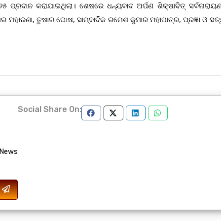
୦୨୫ ପ୍ରଦାନ କରାଯାଇଥିଲା। ଶେଷରେ ଧନ୍ୟବାଦ ଅର୍ପଣ ଶିକ୍ଷାବିତ୍ ସର୍ବନାରାୟଣ
ଖର ମହାରଣା, ତୁଷାର ଘୋଷ, ସାମ୍ବାଦିକ ରମେଶ କୁମାର ମହାପାତ୍ର, ପ୍ରଜ୍ଞା ଓ ସ
Social Share On:
 News