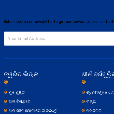
Subscribe to our newsletter to get our newest articles instantl
ତ୍ୱରିତ ଲିଙ୍କ
ଶୀର୍ଷ ବର୍ଗଗୁଡ଼ି
ମୂଳ ପୃଷ୍ଠା
ଶ୍ରେଣୀଭୁକ୍ତ ହ
ଆମ ବିଷଯ଼ରେ
ରାଜ୍ୟ
ଆମ ସହିତ ଯୋଗାଯୋଗ କରନ୍ତୁ
ମହାନଗର