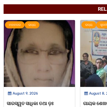
REL
ରାଜ୍ୟ
ସୃଜନୀ
ମହାନଗର
ର
August 8, 2026
August 8,
ଗାୟକ ଶେଖର ଜଗନ୍ନାଥ ବେହେରା ଓ
ଡଃ ଜ୍ଞାନେନ୍ଦ