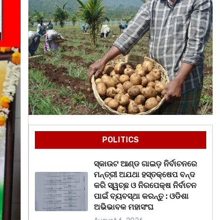
POLITICS
ସ୍କାଉଟ ଆଣ୍ଡ ଗାଇଡ଼ ନିର୍ବାଚନରେ
ମନ୍ତ୍ରୀ ଅଯଥା ହସ୍ତକ୍ଷେପ ବନ୍ଦ
କରି ସ୍ୱଚ୍ଛ ଓ ନିରପେକ୍ଷ ନିର୍ବାଚନ
ପାଇଁ ବ୍ୟବସ୍ଥା କରନ୍ତୁ : ଓଡିଶା
ଅଭିଭାବକ ମହାସଂଘ