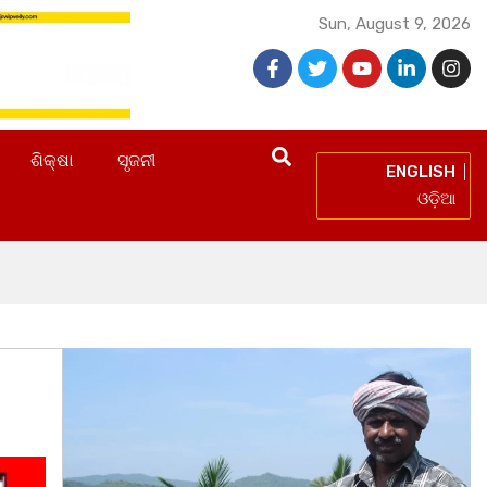
Sun, August 9, 2026
ଶିକ୍ଷା
ସୃଜନୀ
ENGLISH
ଓଡ଼ିଆ