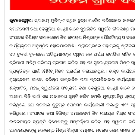
ଭୁବନେଶ୍ୱର:
ସ୍ଥାନୀୟ ୟୁନିଟ୍‌-୯ ସ୍ଥିତ ବୁଦ୍ଧ ମନ୍ଦିର ପରିସରରେ ନୀଳକଣ୍ଠ
ସମାଜସେବୀ ତଥା ବେଗୁନିଆ ଗାନ୍ଧୀ ଭାବେ ସୁପରିଚିତ ସ୍ୱର୍ଗତ ନୀଳକଣ୍ଠ ମିଶ୍
ସଂପାଦକ ବିଶିଷ୍ଟ ସମାଜସେବୀ ଶିବ ନାରାୟଣ ମିଶ୍ରଙ୍କ ପୌରହିତ୍ୟ ଓ ସଭାପ
କାର୍ଯ୍ୟକ୍ରମ ଅନୁଷ୍ଠିତ ହୋଇଯାଇଅଛି। ପ୍ରାରମ୍ଭରେ ମହାପ୍ରଭୁ ଶ୍ରୀଜ
ସହ ତୁଳସୀ ବୃକ୍ଷରେ ଅତିଥିମାନଙ୍କ ଦ୍ୱାରା ଜଳ ଅର୍ପଣ କରାଯିବା ସହିତ 
ତ୍ରିପାଠୀ ଅତିଥି ପରିଚୟ ପ୍ରଦାନ କରିବା ସହ ଡଃ ସୁରେନ୍ଦ୍ରନାଥ ମିଶ୍ର 
ବ୍ୟକ୍ତିଙ୍କ ପାଇଁ ୨ମିନିଟ୍ ନିରବ ପ୍ରାର୍ଥନା କରାଯାଇଥିଲା। ଉକ୍ତ କା
ମୁଖ୍ୟବକ୍ତା ଭାବେ, ବରିଷ୍ଠ ସାମ୍ବାଦିକ ତଥା ପ୍ରଗତିବାଦୀର କାର୍ଯ୍ୟକ
ଶିକ୍ଷାବିତ୍‌, ମହାନ୍ ସ୍ୱାଧୀନତା ସଂଗ୍ରାମୀ ତଥା ବେଗୁନିଆ ଗାନ୍ଧୀ ଭାବେ
ଆଗାମୀ ପିଢ଼ି ପାଇଁ ଏକ ଉଦାହରଣ ସୃଷ୍ଟି କରିବ ବୋଲି ମୁଖ୍ୟଅତିଥି ଶ୍ରୀଯ
କରିଥିଲେ ଯେ ସରକାର କୁଟୁମ୍ବ ପେନସନ କାର୍ଯ୍ୟକାରୀ କରନ୍ତୁ ଏବଂ ସ
କରିଥିଲେ। ସଂପାଦକ ତଥା ବିଶିଷ୍ଟ ସମାଜସେବୀ ଶିବ ନାରାୟଣ ମିଶ୍ର ସଂପାଦ
ଉତରଦାୟଦ ବ୍ୟକ୍ତି ବିଶେଷଙ୍କୁ ସମ୍ବର୍ଦ୍ଧନା କରିବା ସହ ସ୍ୱାଗତ
ପଟ୍ଟନାୟକଙ୍କୁ ନୀଳକଣ୍ଠ ମିଶ୍ର ଶିକ୍ଷା ସମ୍ମାନ, ମନୋଜ ଜେନା ସମାଜ ସେ