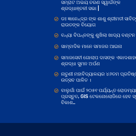
ସମ୍ରାଟ ଅଭୟ ଚରଣ ସ୍ୱାଇଁଙ୍କ
ଶ୍ରଦ୍ଧାଞ୍ଚଳୀ ସଭା |
ଡଃ ଜ୍ଞାନେନ୍ଦ୍ର ଙ୍କ ଶାଶୁ ଶ୍ରୀମତୀ ସାବିତ୍
ରାଉତଙ୍କ ବିୟୋଗ
ବନ୍ୟା ବିପନ୍ନଙ୍କୁ ଶୁଖିଲା ଖାଦ୍ୟ ବଣ୍ଟନ
ସାମ୍ବାଦିକ ମାନେ ସମାଜର ଆଇନା
ସମାଜସେବୀ ଗୋଲାପ ଦାସଙ୍କ ଏକାଦଶାହ
ଶ୍ରଦ୍ଧା ସୁମନ ଅର୍ପଣ
ନାଚୁଣୀ ମହାବିଦ୍ୟାଳୟର ୪୬ତମ ପ୍ରତିଷ୍
ଉତ୍ସବ ପାଳିତ ।
ବାଲୁଗାଁ ପାଇଁ ୨୦୫୧ ପର୍ଯ୍ୟନ୍ତ ରୋଡମ୍ୟା
ପ୍ରସ୍ତୁତ, GIS ଟେକନୋଲୋଜିରେ ହେବ ସ୍ମ
ବିକାଶ..