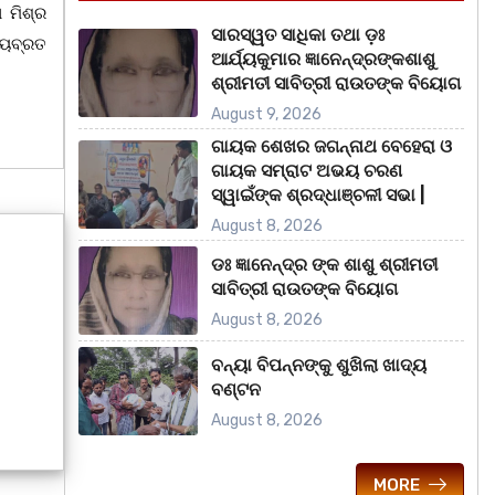
 ମିଶ୍ର
ସାରସ୍ୱତ ସାଧିକା ତଥା ଡ଼ଃ
ତ୍ୟବ୍ରତ
ଆର୍ଯ୍ୟକୁମାର ଜ୍ଞାନେନ୍ଦ୍ରଙ୍କଶାଶୁ
ଶ୍ରୀମତୀ ସାବିତ୍ରୀ ରାଉତଙ୍କ ବିୟୋଗ
August 9, 2026
ଗାୟକ ଶେଖର ଜଗନ୍ନାଥ ବେହେରା ଓ
ଗାୟକ ସମ୍ରାଟ ଅଭୟ ଚରଣ
ସ୍ୱାଇଁଙ୍କ ଶ୍ରଦ୍ଧାଞ୍ଚଳୀ ସଭା |
August 8, 2026
ଡଃ ଜ୍ଞାନେନ୍ଦ୍ର ଙ୍କ ଶାଶୁ ଶ୍ରୀମତୀ
ସାବିତ୍ରୀ ରାଉତଙ୍କ ବିୟୋଗ
August 8, 2026
ବନ୍ୟା ବିପନ୍ନଙ୍କୁ ଶୁଖିଲା ଖାଦ୍ୟ
ବଣ୍ଟନ
August 8, 2026
MORE