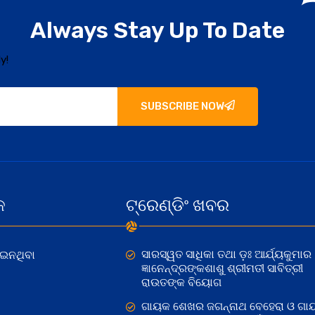
Always Stay Up To Date
y!
SUBSCRIBE NOW
କ
ଟ୍ରେଣ୍ଡିଂ ଖବର
ସାରସ୍ୱତ ସାଧିକା ତଥା ଡ଼ଃ ଆର୍ଯ୍ୟକୁମାର
ୋଇନଥିବା
ଜ୍ଞାନେନ୍ଦ୍ରଙ୍କଶାଶୁ ଶ୍ରୀମତୀ ସାବିତ୍ରୀ
ରାଉତଙ୍କ ବିୟୋଗ
ଗାୟକ ଶେଖର ଜଗନ୍ନାଥ ବେହେରା ଓ ଗା