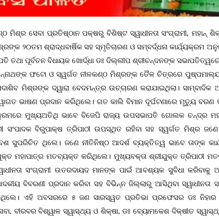
 ମିଶ୍ର ସେବା ପ୍ରତିଷ୍ଠାନ ପକ୍ଷରୁ ବିଶିଷ୍ଟ ସ୍ୱାଧୀନତା ସଂଗ୍ରାମୀ, ମହାନ୍ ଶିକ୍ଷ
ରଙ୍କ ୨୦ତମ ଶ୍ରାଦ୍ଧବାର୍ଷିକ ସହ ସ୍ମୃତିଚାରଣ ଓ ସମ୍ବର୍ଦ୍ଧନା କାର୍ଯ୍ୟକ୍ରମ ଅନ
ତି ତଥା ପୂର୍ବତନ ବିଧାୟକ ଖୋର୍ଦ୍ଧା ଡଃ ଦିଲ୍ଲୀପ ଶ୍ରୀଚନ୍ଦନଙ୍କ ସଭାପତିତ୍ୱର
ଗନ୍ନାଥଙ୍କ ଫଟୋ ଓ ସ୍ୱର୍ଗତ ନୀଳକଣ୍ଠ ମିଶ୍ରଙ୍କ ତୈଳ ଚିତ୍ରରେ ପୁଷ୍ପମାଲ୍ୟ
ସଦାଶିବ ମିଶ୍ରଙ୍କ ଦ୍ୱାରା ବେଦମନ୍ତ୍ର ଉଚ୍ଚାରଣ କରାଯାଇଥିଲା। ସାମ୍ବାଦିକ ଅ
ସ୍ୱାଗତ ଭାଷଣ ପ୍ରଦାନ କରିଥିଲେ। ଗତ କାଲି ବିମାନ ଦୂର୍ଘଟଣାରେ ମୃତ୍ୟୁ ବରଣ କ
ର୍ଯ୍ୟକ୍ରମରେ ମୁଖ୍ୟଅତିଥି ଭାବେ ବିଜେପି ରାଜ୍ୟ ଉପସଭାପତି ଗୋଲକ ଚନ୍ଦ୍ର ମହ
ାରୀ ସଂପାଦକ ବିରୁପାକ୍ଷ ତ୍ରିପାଠୀ ଉପସ୍ଥିତ ରହିବା ସହ ସ୍ୱର୍ଗତ ମିଶ୍ର ଜଣେ
 ବେଶ ସୁପରିଚିତ ଥିଲେ। ଜଣେ ନୀତିନିଷ୍ଠ ଆଦର୍ଶ ବ୍ୟକ୍ତିତ୍ୱ ଭାବେ ତାଙ୍କ କାର୍
ୁକ୍ତ ମହାପାତ୍ର ମତବ୍ୟକ୍ତ କରିଥିଲେ। ମୁଖ୍ୟବକ୍ତା ଶ୍ରୀଯୁକ୍ତ ତ୍ରିପାଠୀ ମତ
୍ୱାଧୀନତା ସଂଗ୍ରାମୀ ଉତରଦାୟଦ ମାନଙ୍କ ପାଇଁ ଆବଶ୍ୟକ ସୁବିଧା କରିବାକୁ 
କୀୟ ବିବରଣୀ ପ୍ରଦାନ କରିବା ସହ ବିଭିନ୍ନ ଜିଲ୍ଲାରୁ ଆସିଥିବା ସ୍ୱାଧୀନତା ସଂ
 କରିଥିଲେ। ଏହି ଅବସରରେ ୫ ଜଣ ସାରସ୍ୱତ ପ୍ରତିଭା ପ୍ରଫେସର ଡଃ ନିହାର
ବା, ବୀରବର ବିଶ୍ୱାଳ ସ୍ୱାସ୍ଥ୍ୟ ଓ ଶିକ୍ଷା, ଡଃ ବ୍ୟୋମକେଶ ଦିକ୍ଷୀତ ସ୍ୱାସ୍ଥ