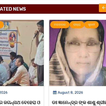
ATED NEWS
ାଜ୍ୟ
ସୃଜନୀ
ମହାନଗର
ରାଜ୍ୟ
 2026
August 8, 2026
୍ର ଙ୍କ ଶାଶୁ ଶ୍ରୀମତୀ
ବନ୍ୟା ବିପନ୍ନଙ୍କୁ ଶୁଖିଲା ଖାଦ