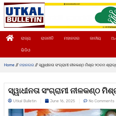
ରାଜ୍ୟ
ରାଜନୀତି
ମହାନଗର
ଜାତୀୟ
ଅନ
ଭିଡିଓ
Home
//
ମହାନଗର
//
ସ୍ୱାଧୀନତା ସଂଗ୍ରାମୀ ନୀଳକଣ୍ଠ ମିଶ୍ର ୨୦ତମ ଶ୍ରାଦ୍ଧବ
ସ୍ୱାଧୀନତା ସଂଗ୍ରାମୀ ନୀଳକଣ୍ଠ ମିଶ୍ର
Utkal Bulletin
June 16, 2025
No Comments