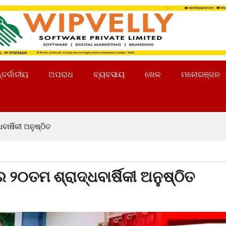
୍ତର୍ଜାତୀୟ
ଅପରାଧ
ବ୍ୟବସାୟ
ଖେଳ
ମନୋରଞ୍ଜନ
ାର୍ଷିକୀ ଅନୁଷ୍ଠିତ
 ୨୦ତମ ଶ୍ରାଦ୍ଧବାର୍ଷିକୀ ଅନୁଷ୍ଠିତ