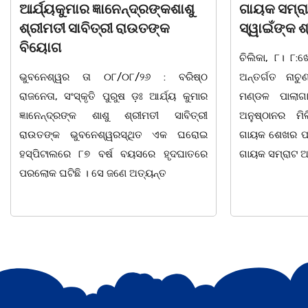
ଗାୟକ ସମ୍ରାଟ ଅଭୟ ଚରଣ
ସାବିତ୍ରୀ ର
ସ୍ୱାଇଁଙ୍କ ଶ୍ରଦ୍ଧାଞ୍ଚଳୀ ସଭା |
ଭୁବନେଶ୍ୱର-
ଚିଲିକା, ୮। ୮:ଖୋର୍ଦ୍ଧା ଜିଲ୍ଲା ବାଣପୁର ବ୍ଲକ
ରାଜନେତା, ସଂସ୍କ
ଅନ୍ତର୍ଗତ ନାଚୁଣୀ ଠାରେ ବାଣପୁର ଭଗବତୀ
ଜ୍ଞାନେନ୍ଦ୍ରଙ୍କ 
ମଣ୍ଡଳ ପାଲାଗାୟକ ପରିଷଦ ଓ ଜାଗୃତିକା
ଆଜି ଅପରାହ୍ନ 
ଅନୁଷ୍ଠାନର ମିଳିତ ଆନୁକୂଲ୍ୟରେ ସ୍ୱର୍ଗତ
ଏକ ଘରୋଇ ହସ୍ପ
ଗାୟକ ଶେଖର ପଦ୍ମଶ୍ରୀ ଜଗନ୍ନାଥ ବେହେରା ଓ
ହୃଦ୍ଘାତରେ ପରଲ
ଗାୟକ ସମ୍ରାଟ ଅଭୟ ଚରଣ