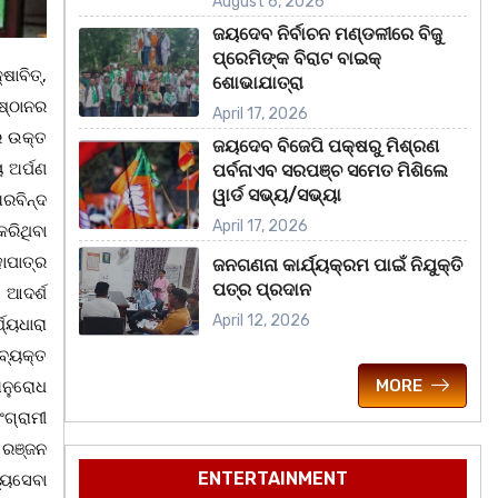
August 6, 2026
ଜୟଦେବ ନିର୍ବାଚନ ମଣ୍ଡଳୀରେ ବିଜୁ
ପ୍ରେମିଙ୍କ ବିରାଟ ବାଇକ୍
ାବିତ୍‌,
ଶୋଭାଯାତ୍ରା
ୁଷ୍ଠାନର
April 17, 2026
େ ଉକ୍ତ
ଜୟଦେବ ବିଜେପି ପକ୍ଷରୁ ମିଶ୍ରଣ
 ଅର୍ପଣ
ପର୍ବନାଏବ ସରପଞ୍ଚ ସମେତ ମିଶିଲେ
ୱାର୍ଡ ସଭ୍ୟ/ସଭ୍ୟା
ରବିନ୍ଦ
April 17, 2026
ରିଥିବା
ାପାତ୍ର
ଜନଗଣନା କାର୍ଯ୍ୟକ୍ରମ ପାଇଁ ନିଯୁକ୍ତି
ପତ୍ର ପ୍ରଦାନ
 ଆଦର୍ଶ
April 12, 2026
ଯ୍ୟଧାରା
ବ୍ୟକ୍ତ
MORE
ଅନୁରୋଧ
ଗ୍ରାମୀ
 ରଞ୍ଜନ
ENTERTAINMENT
୍ୟସେବା