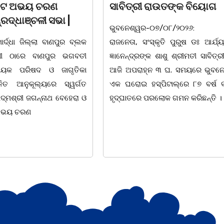
ାଉତଙ୍କ ବିୟୋଗ
ବଣ୍ଟନ
୦୭/୦୮/୨୦୨୬: ବରିଷ୍ଠ
07/08/26 ବନ୍ୟା ବିପନ୍ନଙ୍କ ଉଦ
ୃତି ପୁରୁଷ ଡଃ ଆର୍ଯ୍ୟ କୁମାର
ଦଶରଥପୁର ଯୁବ କଂଗ୍ରେସ ପକ୍ଷରୁ
ଶାଶୁ ଶ୍ରୀମତୀ ସାବିତ୍ରୀ ରାଉତ
ସାମଗ୍ରୀ ବଣ୍ଟନ କରାଯାଇଥିବା ଦେଖାଯ
୩ ଘ. ସମୟରେ ଭୁବନେଶ୍ୱରର
ବ୍ଲକସ୍ଥ କସପା, ତରପଦା, ମଲିକ
ିଟାଲ୍ରେ ୮୭ ବର୍ଷ ବୟସରେ
ନିଜାମପୁର, ଦୁଦୁରାଅଣ୍ଟା, କମାରଡିହ, କ
ୋକ ଗମନ କରିଛନ୍ତି ।
ପଞ୍ଚାୟତରେ ପ୍ରାୟ ୧୫ ଶହ ପରିବାରକୁ
ବିସ୍କୁଟ,