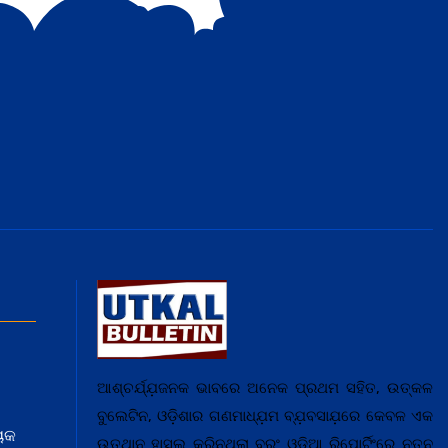
ଆଶ୍ଚର୍ଯ୍ଯ଼ଜନକ ଭାବରେ ଅନେକ ପ୍ରଥମ ସହିତ, ଉତ୍କଳ
ବୁଲେଟିନ, ଓଡ଼ିଶାର ଗଣମାଧ୍ଯ଼ମ ବ୍ଯ଼ବସାଯ଼ରେ କେବଳ ଏକ
ୟକ
ଉତ୍ଥାନ ହାସଲ କରିନଥିଲା ବରଂ ଓଡ଼ିଆ ରିପୋର୍ଟିଂରେ ନୂତନ