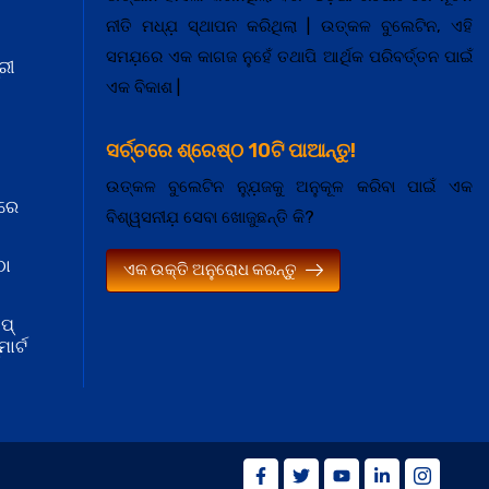
ନୀତି ମଧ୍ଯ଼ ସ୍ଥାପନ କରିଥିଲା | ଉତ୍କଳ ବୁଲେଟିନ, ଏହି
ସମଯ଼ରେ ଏକ କାଗଜ ନୁହେଁ ତଥାପି ଆର୍ଥିକ ପରିବର୍ତ୍ତନ ପାଇଁ
ରୀ
ଏକ ବିକାଶ |
ସର୍ଚ୍ଚରେ ଶ୍ରେଷ୍ଠ 10ଟି ପାଆନ୍ତୁ!
ଉତ୍କଳ ବୁଲେଟିନ ନ୍ଯ଼ୁଜକୁ ଅନୁକୂଳ କରିବା ପାଇଁ ଏକ
ରେ
ବିଶ୍ୱସନୀଯ଼ ସେବା ଖୋଜୁଛନ୍ତି କି?
ଠା
ଏକ ଉକ୍ତି ଅନୁରୋଧ କରନ୍ତୁ
ପ୍
ାର୍ଟ