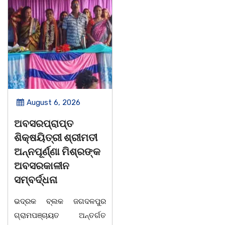
August 6, 2026
August 6, 2026
ଅବସରପ୍ରାପ୍ତ
ପୁନର୍ବାର ତ୍ରୁଟି ପିଲାଙ୍କୁ
ଶିକ୍ଷୟିତ୍ରୀ ଶ୍ରୀମତୀ
ମୂର୍ଖ କରିବାକୁ
ଅନ୍ନପୂର୍ଣ୍ଣା ମିଶ୍ରଙ୍କ
ଷଡଯନ୍ତ୍ର ! ଭୁଲ ବହି
ଅବସରକାଳୀନ
ପ୍ରତ୍ୟାହାର ନହେଲେ
ସମ୍ବର୍ଦ୍ଧନା
ଆସନ୍ତା 17 ତାରିଖରୁ
ଓଡିଶା ଅଭିଭାବକ
ଭଦ୍ରକ ବ୍ଲକ ଜଗଦଳପୁର
ମହାସଂଘର ଆମରଣ
ଗ୍ରାମପଞ୍ଚାୟତ ଅନ୍ତର୍ଗତ
ଅନଶନ