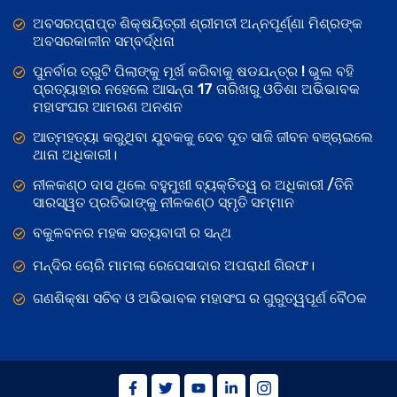
ଅବସରପ୍ରାପ୍ତ ଶିକ୍ଷୟିତ୍ରୀ ଶ୍ରୀମତୀ ଅନ୍ନପୂର୍ଣ୍ଣା ମିଶ୍ରଙ୍କ
ଅବସରକାଳୀନ ସମ୍ବର୍ଦ୍ଧନା
ପୁନର୍ବାର ତ୍ରୁଟି ପିଲାଙ୍କୁ ମୂର୍ଖ କରିବାକୁ ଷଡଯନ୍ତ୍ର ! ଭୁଲ ବହି
ପ୍ରତ୍ୟାହାର ନହେଲେ ଆସନ୍ତା 17 ତାରିଖରୁ ଓଡିଶା ଅଭିଭାବକ
ମହାସଂଘର ଆମରଣ ଅନଶନ
ଆତ୍ମହତ୍ୟା କରୁଥିବା ଯୁବକକୁ ଦେବ ଦୂତ ସାଜି ଜୀବନ ବଞ୍ଚାଇଲେ
ଥାନା ଅଧିକାରୀ।
ନୀଳକଣ୍ଠ ଦାସ ଥିଲେ ବହୁମୁଖୀ ବ୍ୟକ୍ତିତ୍ୱ ର ଅଧିକାରୀ /ତିନି
ସାରସ୍ୱତ ପ୍ରତିଭାଙ୍କୁ ନୀଳକଣ୍ଠ ସ୍ମୃତି ସମ୍ମାନ
ବକୁଳବନର ମହକ ସତ୍ୟବାଦୀ ର ସନ୍ଥ
ମନ୍ଦିର ଚୋରି ମାମଲା ରେପେସାଦାର ଅପରାଧୀ ଗିରଫ।
ଗଣଶିକ୍ଷା ସଚିବ ଓ ଅଭିଭାବକ ମହାସଂଘ ର ଗୁରୁତ୍ୱପୂର୍ଣ ବୈଠକ