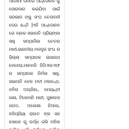
ଆଗାମୀ ଦିନରେ ଆନ୍ଦୋଳନ କୁ
ଜୋରଦାର କରାଯିବା ପାଇଁ
ସରକାର ଙ୍କୁ ସଂଘ ଚେତାବନୀ
ଦେଇ ଛନ୍ତି |ଏହି ଆନ୍ଦୋଳନ
ରେ ବ୍ଲକ ସଭାପତି ପ୍ରିୟଙ୍କା
ସାହୁ ସମ୍ପାଦିକା ଚେତନା
ମାଝୀ,ଭାରତୀୟ ମଜଦୂର ସଂଘ ର
ଜ଼ିଲ୍ଲା ସମ୍ପାଦକ ରାଧାନାଥ
ବେହେରା,ମାନଝରି ଜିପିଏଲଏଫ
ର ସମ୍ପାଦକ ନିର୍ମଳା ସାହୁ,
ସଭାପତି ବେଳ ମତୀ ମହାନନ୍ଦ,
ବନିତା ଅଗ୍ରିହା,, ଦମୟନ୍ତୀ
ରଣା, ଟିକେମଣି ମାଝୀ, ପୁଷଲତା
ଜଗତ, ଅଲେଖା ନିଆଲ,
ହରିପ୍ରିୟା ରାଉତ ଙ୍କ ସହ
ହଜାରେ ରୁ ଉର୍ଦ୍ଧ ଇସି ମହିଳା