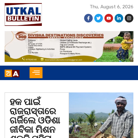
Thu, August 6, 2026
ହକ ପାଇଁ
ରାଜରାସ୍ତାରେ
ଗର୍ଜିଲେ ଓଡିଶା
ଜୀବିକା ମିଶନ