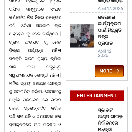
ସଭ୍ୟ/ସଭ୍ୟା
ସାମିଲ ହୋଇଥିଲେ |ବ୍ଲକ
April 17, 2026
ଅଫିସ ସମ୍ମୁଖରେ ସଂଘର
ଜନଗଣନା
କର୍ମକର୍ତ୍ତା ନିଜ ନିଜର ବକ୍ତ୍ୟବ
କାର୍ଯ୍ୟକ୍ରମ
ରଖି ଓଡିଶା ସରକାର ଙ୍କ
ପାଇଁ ନିଯୁକ୍ତି
ଅବହେଳା କୁ ନେଇ ଗର୍ଜିଥିଲେ |
ପତ୍ର
ଗ୍ରାମ ପଂଚାୟତ ରୁ ନେଇ
ପ୍ରଦାନ
ଜ଼ିଲ୍ଲା ପର୍ଯ୍ୟନ୍ତ ମହିଳା
April 12,
2026
ସଶକ୍ତି କରଣ ମୁଖ୍ୟ ଭୂମିକା
ସାଜି କାମ କରୁଛନ୍ତି
MORE
ସ୍ୱୟଂସହାୟକ ଗୋଷ୍ଠୀ ମହିଳା |
ମହିଳା ସ୍ୱୟଂ ସହାୟକ ଗୋଷ୍ଠୀ
କୁ ସଙ୍ଗଠିତ କରିବା, ସେମାନଂକୁ
ENTERTAINMENT
ଆର୍ଥିକ ପରିଚାଳନା ରେ ତାଲିମ
ଦେବା, ପ୍ରୋତ୍ସାହିତ କରିବା
ସ୍କାଉଟ
ଇସି ସଭାପତି ଓ ସମ୍ପାଦକ ଙ୍କ
ଆଣ୍ଡ ଗାଇଡ଼
ନିର୍ବାଚନରେ
ସ୍ଵାକ୍ଷରରେ ଋଣ ଗ୍ରହଣ ଓ
ମନ୍ତ୍ରୀ