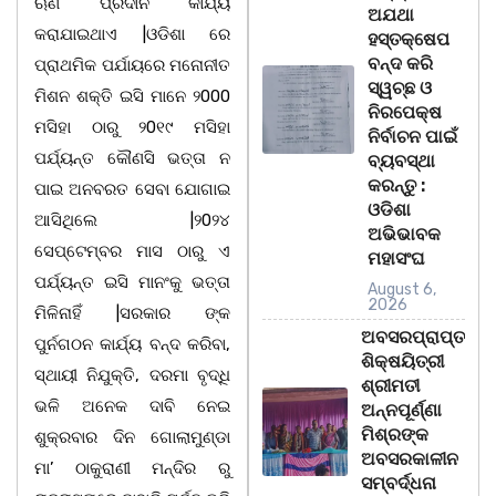
ଋଣ ପ୍ରଦାନ କାର୍ଯ୍ୟ
ଅଯଥା
କରାଯାଇଥାଏ |ଓଡିଶା ରେ
ହସ୍ତକ୍ଷେପ
ବନ୍ଦ କରି
ପ୍ରାଥମିକ ପର୍ଯାୟରେ ମନୋନୀତ
ସ୍ୱଚ୍ଛ ଓ
ମିଶନ ଶକ୍ତି ଇସି ମାନେ ୨000
ନିରପେକ୍ଷ
ମସିହା ଠାରୁ ୨0୧୯ ମସିହା
ନିର୍ବାଚନ ପାଇଁ
ପର୍ଯ୍ୟନ୍ତ କୌଣସି ଭତ୍ତା ନ
ବ୍ୟବସ୍ଥା
କରନ୍ତୁ :
ପାଇ ଅନବରତ ସେବା ଯୋଗାଇ
ଓଡିଶା
ଆସିଥିଲେ |୨0୨୪
ଅଭିଭାବକ
ସେପ୍ଟେମ୍ବର ମାସ ଠାରୁ ଏ
ମହାସଂଘ
ପର୍ଯ୍ୟନ୍ତ ଇସି ମାନଂକୁ ଭତ୍ତା
August 6,
2026
ମିଳିନାହିଁ |ସରକାର ଙ୍କ
ଅବସରପ୍ରାପ୍ତ
ପୁର୍ନଗଠନ କାର୍ଯ୍ୟ ବନ୍ଦ କରିବା,
ଶିକ୍ଷୟିତ୍ରୀ
ସ୍ଥାୟୀ ନିଯୁକ୍ତି, ଦରମା ବୃଦ୍ଧି
ଶ୍ରୀମତୀ
ଭଳି ଅନେକ ଦାବି ନେଇ
ଅନ୍ନପୂର୍ଣ୍ଣା
ମିଶ୍ରଙ୍କ
ଶୁକ୍ରବାର ଦିନ ଗୋଲାମୁଣ୍ଡା
ଅବସରକାଳୀନ
ମା’ ଠାକୁରାଣୀ ମନ୍ଦିର ରୁ
ସମ୍ବର୍ଦ୍ଧନା