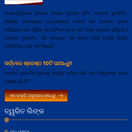
ଆଶ୍ଚର୍ଯ୍ଯ଼ଜନକ ଭାବରେ ଅନେକ ପ୍ରଥମ ସହିତ, ଉତ୍କଳ ବୁଲେଟିନ,
ଓଡ଼ିଶାର ଗଣମାଧ୍ଯ଼ମ ବ୍ଯ଼ବସାଯ଼ରେ କେବଳ ଏକ ଉତ୍ଥାନ ହାସଲ
କରିନଥିଲା ବରଂ ଓଡ଼ିଆ ରିପୋର୍ଟିଂରେ ନୂତନ ନୀତି ମଧ୍ଯ଼ ସ୍ଥାପନ କରିଥିଲା |
ଉତ୍କଳ ବୁଲେଟିନ, ଏହି ସମଯ଼ରେ ଏକ କାଗଜ ନୁହେଁ ତଥାପି ଆର୍ଥିକ
ପରିବର୍ତ୍ତନ ପାଇଁ ଏକ ବିକାଶ |
ସର୍ଚ୍ଚରେ ଶ୍ରେଷ୍ଠ 10ଟି ପାଆନ୍ତୁ!
ଉତ୍କଳ ବୁଲେଟିନ ନ୍ଯ଼ୁଜକୁ ଅନୁକୂଳ କରିବା ପାଇଁ ଏକ ବିଶ୍ୱସନୀଯ଼ ସେବା
ଖୋଜୁଛନ୍ତି କି?
ଏକ ଉକ୍ତି ଅନୁରୋଧ କରନ୍ତୁ
ତ୍ୱରିତ ଲିଙ୍କ
ମୂଳ ପୃଷ୍ଠା