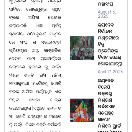
ଶୁକ୍ରବାର ସ୍ଥାୟୀ ମାନ୍ୟତା
ମହାସଂଘ
ଦାବିରେ ଗୋଲାମୁଣ୍ଡା ସ୍ଥିତ
August 6,
2026
ବ୍ଲକ ଅଫିସ ଘେରାଉ
ଜୟଦେବ
କରାଯାଇଛି |ଏହା ପୂର୍ବରୁ
ନିର୍ବାଚନ
ସ୍ଥାନୀୟ ମା’ଠାକୁରାଣୀ ମନ୍ଦିର
ମଣ୍ଡଳୀରେ
ରେ ସଂଘ ର ସଭାନେତ୍ରୀ
ବିଜୁ
ପ୍ରିୟଙ୍କା ସାହୁ, ସମ୍ପାଦିକା
ପ୍ରେମିଙ୍କ
ବିରାଟ ବାଇକ୍
ଚେତନା ମାଝୀ ପୂଜାଅର୍ଚ୍ଚନା
ଶୋଭାଯାତ୍ରା
କଲାପରେ ହଜାରେ ରୁ ଉର୍ଦ୍ଧ
April 17, 2026
ମିଶନ ଶକ୍ତି ଇସି ମହିଳା
ଜୟଦେବ
ମା’ଠାକୁରାଣୀ ମନ୍ଦିରରୁ ବାହାରି
ବିଜେପି
ବ୍ଲକ ଅଫିସ ପର୍ଯ୍ୟନ୍ତ ଏକ
ପକ୍ଷରୁ
ବିରାଟ ଶୋଭା ଯାତ୍ରା
ମିଶ୍ରଣ
ପର୍ବନାଏବ
କରାଯାଇଥିଲା |ଏଥିରେ ବ୍ଲକ ର
ସରପଞ୍ଚ
୨୮ ଗୋଟି ପଂଚାୟତ ର ହଜାରେ
ସମେତ
ରୁ ଉର୍ଦ୍ଧ ମିଶନ ଶକ୍ତି କର୍ମକର୍ତା
ମିଶିଲେ ୱାର୍ଡ