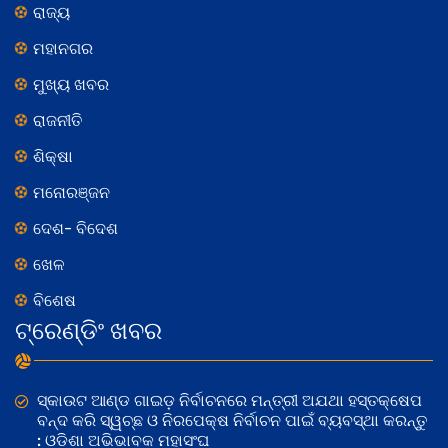
ରାଜ୍ୟ
ମହାନଗର
ମୁଖ୍ୟ ଖବର
ରାଜନୀତି
ଶିକ୍ଷା
ମନୋରଞ୍ଜନ
ଦେଶ- ବିଦେଶ
ଖେଳ
ବିଶେଷ
ଟ୍ରେଣ୍ଡିଂ ଖବର
ସ୍କାଉଟ ଆଣ୍ଡ ଗାଇଡ଼ ନିର୍ବାଚନରେ ମନ୍ତ୍ରୀ ଅଯଥା ହସ୍ତକ୍ଷେପ
ବନ୍ଦ କରି ସ୍ୱଚ୍ଛ ଓ ନିରପେକ୍ଷ ନିର୍ବାଚନ ପାଇଁ ବ୍ୟବସ୍ଥା କରନ୍ତୁ
: ଓଡିଶା ଅଭିଭାବକ ମହାସଂଘ