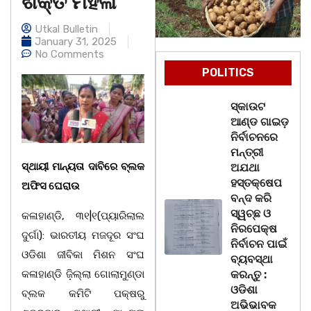
ଶକ୍ତି ମହିଳା
Utkal Bulletin
January 31, 2025
No Comments
POLITICS
ସ୍କାଉଟ
ଆଣ୍ଡ ଗାଇଡ଼
ନିର୍ବାଚନରେ
ମନ୍ତ୍ରୀ
ସ୍ଥାୟୀ ମାନ୍ୟତା ଦାବିରେ ବ୍ଲକ
ଅଯଥା
ହସ୍ତକ୍ଷେପ
ଅଫିସ ଘେରାଉ
ବନ୍ଦ କରି
ସ୍ୱଚ୍ଛ ଓ
କଳାହାଣ୍ଡି, ୩୧|୧(ପ୍ୟାରିଲାଲ
ନିରପେକ୍ଷ
ଦୁର୍ଗା): ଭାରତୀୟ ମଜଦୂର ସଂଘ
ନିର୍ବାଚନ ପାଇଁ
ଓଡିଶା ଜୀବିକା ମିଶନ ସଂଘ
ବ୍ୟବସ୍ଥା
କଳାହାଣ୍ଡି ଜ଼ିଲ୍ଲା ଗୋଲାମୁଣ୍ଡା
କରନ୍ତୁ :
ଓଡିଶା
ବ୍ଲକ କମିଟି ପକ୍ଷରୁ
ଅଭିଭାବକ