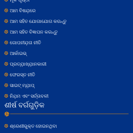
ଆମ ବିଷଯ଼ରେ
ଆମ ସହିତ ଯୋଗାଯୋଗ କରନ୍ତୁ
ଆମ ସହିତ ବିଜ୍ଞାପନ କରନ୍ତୁ
ଗୋପନୀଯ଼ତା ନୀତି
ଆର୍କାଇଭ୍
ପ୍ରତ୍ଯ଼ାଖ୍ଯ଼ାନକାରୀ
ଫେରସ୍ତ ନୀତି
ସାଇଟ୍ ମ୍ଯ଼ାପ୍
ନିଯ଼ମ ଏବଂ ସର୍ତ୍ତାବଳୀ
ଶୀର୍ଷ ବର୍ଗଗୁଡ଼ିକ
ଶ୍ରେଣୀଭୁକ୍ତ ହୋଇନଥିବା