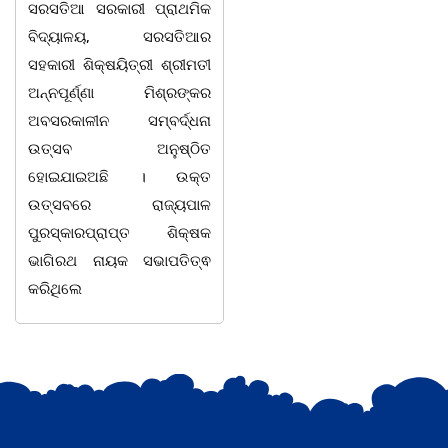
ସରସତିଆ ସରକାରୀ ପ୍ରାଥମିକ
ବିଦ୍ୟାଳୟ, ସରସତିଆର
ଭୁବନେଶ୍ୱର ତା 4 ରିଖ l ସତେ
ସହକାରୀ ଶିକ୍ଷୟିତ୍ରୀ ଶ୍ରୀମତୀ
ଯେମିତି ପିଲାଙ୍କ ପାଠ ପଢା ପାଇଁ
ଅନ୍ନପୂର୍ଣ୍ଣା ମିଶ୍ରଙ୍କର
ସରକାରଙ୍କ ଧ୍ୟାନ ହିଁ ନାହିଁ l
ଅବସରକାଳୀନ ସମ୍ବର୍ଦ୍ଧନା
ପ୍ରଥମ ଶ୍ରେଣୀ ବହିରେ ପୁଣି
ଉତ୍ସବ ଅନୁଷ୍ଠିତ
ମହାତ୍ରୁଟି l ବର୍ଣମାଳାରେ ସ୍ୱର
ହୋଇଯାଇଅଛି । ଉକ୍ତ
ବର୍ଣ ଓ ବ୍ୟଞ୍ଜନ ବର୍ଣକୁ ନେଇ
ଉତ୍ସବରେ ରାଜ୍ୟପାଳ
ଘୋର
ପୁରସ୍କାରପ୍ରାପ୍ତ ଶିକ୍ଷକ
ଭାଗିରଥ ନାୟକ ସଭାପତିତ୍ଵ
କରିଥିଲେ