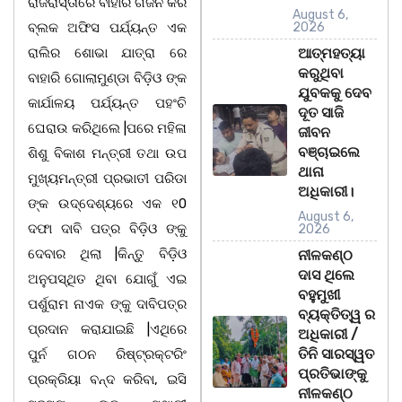
ରାଜରାସ୍ତାରେ ବାହାରି ଗର୍ଜନ କରି
August 6,
ବ୍ଲକ ଅଫିସ ପର୍ଯ୍ୟନ୍ତ ଏକ
2026
ରାଲିର ଶୋଭା ଯାତ୍ରା ରେ
ଆତ୍ମହତ୍ୟା
କରୁଥିବା
ବାହାରି ଗୋଲାମୁଣ୍ଡା ବିଡ଼ିଓ ଙ୍କ
ଯୁବକକୁ ଦେବ
କାର୍ଯାଳୟ ପର୍ଯ୍ୟନ୍ତ ପହଂଚି
ଦୂତ ସାଜି
ଘେରାଉ କରିଥିଲେ |ପରେ ମହିଳା
ଜୀବନ
ବଞ୍ଚାଇଲେ
ଶିଶୁ ବିକାଶ ମନ୍ତ୍ରୀ ତଥା ଉପ
ଥାନା
ମୁଖ୍ୟମନ୍ତ୍ରୀ ପ୍ରଭାତୀ ପରିଡା
ଅଧିକାରୀ।
ଙ୍କ ଉଦ୍ଦେଶ୍ୟରେ ଏକ ୧0
August 6,
ଦଫା ଦାବି ପତ୍ର ବିଡ଼ିଓ ଙ୍କୁ
2026
ଦେବାର ଥିଲା |କିନ୍ତୁ ବିଡ଼ିଓ
ନୀଳକଣ୍ଠ
ଦାସ ଥିଲେ
ଅନୁପସ୍ଥିତ ଥିବା ଯୋଗୁଁ ଏଇ
ବହୁମୁଖୀ
ପର୍ଶୁରାମ ନାଏକ ଙ୍କୁ ଦାବିପତ୍ର
ବ୍ୟକ୍ତିତ୍ୱ ର
ପ୍ରଦାନ କରାଯାଇଛି |ଏଥିରେ
ଅଧିକାରୀ /
ତିନି ସାରସ୍ୱତ
ପୁର୍ନ ଗଠନ ରିଷ୍ଟ୍ରକ୍ଟରିଂ
ପ୍ରତିଭାଙ୍କୁ
ପ୍ରକ୍ରିୟା ବନ୍ଦ କରିବା, ଇସି
ନୀଳକଣ୍ଠ