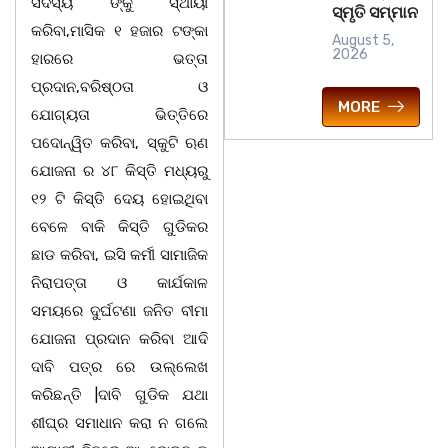
ସଦସ୍ୟ ଙ୍କୁ ସ୍ଥାୟୀ
ସ୍ମୃତି ସମ୍ମାନ
କରିବା,ମାସିକ ୧ ହଜାର ଟଙ୍କା
August 5,
2026
ହାରରେ ଭତ୍ତା
ପ୍ରଦାନ,ବରିଷ୍ଠତା ଓ
MORE
ଯୋଗ୍ୟତା ଭିତ୍ତିରେ
ପଦୋନ୍ୱିତ କରିବା, ସ୍କୁଟି ଋଣ
ଯୋଜନା ର ୪୮ କିସ୍ତି ମଧ୍ୟରୁ
୧୨ ଟି କିସ୍ତି ଦେୟ ହୋଇଥିବା
ବେଳେ ବାକି କିସ୍ତି ଗୁଡିକର
ଛାଡ କରିବା, ଇସି କର୍ମୀ ସାମାଜିକ
ନିରାପତ୍ତା ଓ କାର୍ଯକାଳ
ସମୟରେ ଦୁର୍ଘଟଣା ଜନିତ ବୀମା
ଯୋଜନା ପ୍ରଦାନ କରିବା ଆଦି
ଦାବି ପତ୍ର ରେ ଉଲ୍ଲେଖ
କରିଛନ୍ତି |ଦାବି ଗୁଡିକ ଯଥା
ଶୀଘ୍ର ସମାଧାନ କରା ନ ଗଲେ