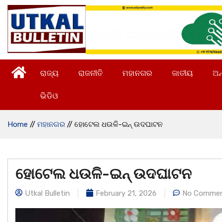
ରାଜ୍ୟ
ରାଜନୀତି
ମହାନଗର
ଜାତୀୟ
ଅନ
ଭିଡିଓ
Home
//
ମହାନଗର
//
ହୋଟେଲ ଧଉଳି-ଇନ୍ ଉଦଘାଟନ
ହୋଟେଲ ଧଉଳି-ଇନ୍ ଉଦଘାଟନ
Utkal Bulletin
February 21, 2026
No Comme