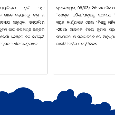
/03/ 26: ସାମାଜିକ ଅନୁଷ୍ଠାନ
ଚିଲିକା: ଆନ୍ତର୍ଜାତୀୟ ମହିଳା ଦିବ
"ପକ୍ଷରୁ ସ୍ଥାନୀୟ ସିଆରପି
ଅବସରରେ ବାଲୁଗାଁସ୍ଥିତ ମା' ଭଗବ
ଳୟ ଠାରେ "ବିଶ୍ୱ ମହିଳା ଦିବସ
ନିକେତନ ର ଓଡ଼ିଆ ଅସ୍ମିତା ଉପରେ 
 ବିଜୟ କୁମାର ପ୍ରଧାନଙ୍କ
ନାଟକ "ଖାଣ୍ଟି ସୁନା" ଗୈ।ରୀ ସାଂସ
ାପତିତ୍ବ ରେ ଅନୁଷ୍ଠିତ ହୋଇ
ପ୍ରତିଷ୍ଠାନ, ଖୋର୍ଦ୍ଧା ଆନୁକୁଲ୍ୟରେ 
ସଶକ୍ତିକରଣ
ହୋଇଯାଇଛି। ଡ଼ଃ ପ୍ରଦୀପ ଭୈମିକ ଙ୍କ