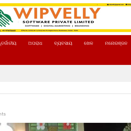
୍ତର୍ଜାତୀୟ
ଅପରାଧ
ବ୍ୟବସାୟ
ଖେଳ
ମନୋରଞ୍ଜନ
nts