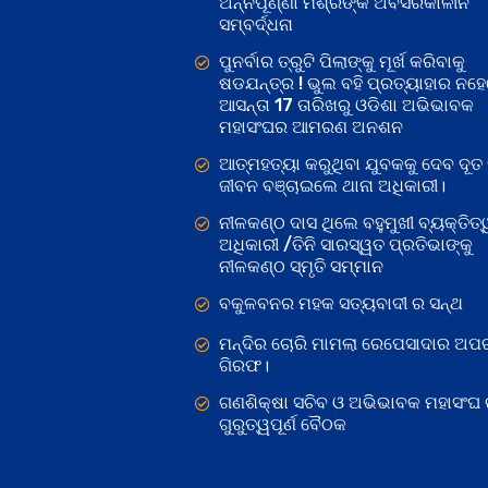
ଅନ୍ନପୂର୍ଣ୍ଣା ମିଶ୍ରଙ୍କ ଅବସରକାଳୀନ
ସମ୍ବର୍ଦ୍ଧନା
ପୁନର୍ବାର ତ୍ରୁଟି ପିଲାଙ୍କୁ ମୂର୍ଖ କରିବାକୁ
ଷଡଯନ୍ତ୍ର ! ଭୁଲ ବହି ପ୍ରତ୍ୟାହାର ନହ
ଆସନ୍ତା 17 ତାରିଖରୁ ଓଡିଶା ଅଭିଭାବକ
ମହାସଂଘର ଆମରଣ ଅନଶନ
ଆତ୍ମହତ୍ୟା କରୁଥିବା ଯୁବକକୁ ଦେବ ଦୂତ 
ଜୀବନ ବଞ୍ଚାଇଲେ ଥାନା ଅଧିକାରୀ।
ନୀଳକଣ୍ଠ ଦାସ ଥିଲେ ବହୁମୁଖୀ ବ୍ୟକ୍ତିତ୍
ଅଧିକାରୀ /ତିନି ସାରସ୍ୱତ ପ୍ରତିଭାଙ୍କୁ
ନୀଳକଣ୍ଠ ସ୍ମୃତି ସମ୍ମାନ
ବକୁଳବନର ମହକ ସତ୍ୟବାଦୀ ର ସନ୍ଥ
ମନ୍ଦିର ଚୋରି ମାମଲା ରେପେସାଦାର ଅପର
ଗିରଫ।
ଗଣଶିକ୍ଷା ସଚିବ ଓ ଅଭିଭାବକ ମହାସଂଘ
ଗୁରୁତ୍ୱପୂର୍ଣ ବୈଠକ