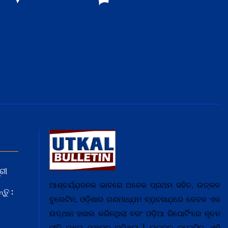
ରୀ
ଆଶ୍ଚର୍ଯ୍ଯ଼ଜନକ ଭାବରେ ଅନେକ ପ୍ରଥମ ସହିତ, ଉତ୍କଳ
ତୁ :
ବୁଲେଟିନ, ଓଡ଼ିଶାର ଗଣମାଧ୍ଯ଼ମ ବ୍ଯ଼ବସାଯ଼ରେ କେବଳ ଏକ
ଉତ୍ଥାନ ହାସଲ କରିନଥିଲା ବରଂ ଓଡ଼ିଆ ରିପୋର୍ଟିଂରେ ନୂତନ
ନୀତି ମଧ୍ଯ଼ ସ୍ଥାପନ କରିଥିଲା | ଉତ୍କଳ ବୁଲେଟିନ, ଏହି