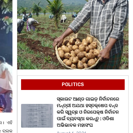
POLITICS
ସ୍କାଉଟ ଆଣ୍ଡ ଗାଇଡ଼ ନିର୍ବାଚନରେ
ମନ୍ତ୍ରୀ ଅଯଥା ହସ୍ତକ୍ଷେପ ବନ୍ଦ
କରି ସ୍ୱଚ୍ଛ ଓ ନିରପେକ୍ଷ ନିର୍ବାଚନ
ପାଇଁ ବ୍ୟବସ୍ଥା କରନ୍ତୁ : ଓଡିଶା
ଲ। ଏହି
ଅଭିଭାବକ ମହାସଂଘ
ର ବ୍ଲକ