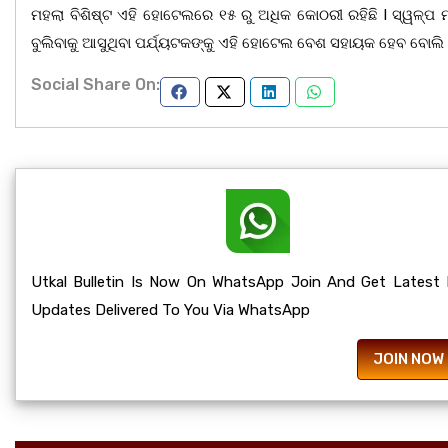
ମହଲା ବିଶିଷ୍ଟ ଏହି ହୋଟେଲରେ ୧୫ ରୁ ଅଧିକ କୋଠରୀ ରହିଛି l ସ୍ୱଳ୍ପ ମୂ
ବୁଲିବାକୁ ଆସୁଥିବା ପର୍ଯ୍ୟଟକଙ୍କୁ ଏହି ହୋଟେଲ ବେଶ ସହାୟକ ହେବ ବୋଲି ଏ
Social Share On:
Utkal Bulletin Is Now On WhatsApp Join And Get Latest
Updates Delivered To You Via WhatsApp
JOIN NOW