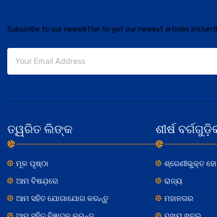
Subscribe to our newsletter to get our newest articles instantl
ତ୍ୱରିତ ଲିଙ୍କ
ଶୀର୍ଷ ବର୍ଗଗୁଡ଼ି
ମୂଳ ପୃଷ୍ଠା
ଶ୍ରେଣୀଭୁକ୍ତ ହ
ଆମ ବିଷଯ଼ରେ
ରାଜ୍ୟ
ଆମ ସହିତ ଯୋଗାଯୋଗ କରନ୍ତୁ
ମହାନଗର
ଆମ ସହିତ ବିଜ୍ଞାପନ କରନ୍ତୁ
ମୁଖ୍ୟ ଖବର