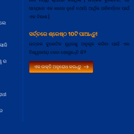
ସମଯ଼ରେ ଏକ କାଗଜ ନୁହେଁ ତଥାପି ଆର୍ଥିକ ପରିବର୍ତ୍ତନ ପାଇଁ
ଏକ ବିକାଶ |
େଲେ
ସର୍ଚ୍ଚରେ ଶ୍ରେଷ୍ଠ 10ଟି ପାଆନ୍ତୁ!
ଉତ୍କଳ ବୁଲେଟିନ ନ୍ଯ଼ୁଜକୁ ଅନୁକୂଳ କରିବା ପାଇଁ ଏକ
ସାଜି
ବିଶ୍ୱସନୀଯ଼ ସେବା ଖୋଜୁଛନ୍ତି କି?
ୱ ର
ଏକ ଉକ୍ତି ଅନୁରୋଧ କରନ୍ତୁ
ାଧୀ
 ର