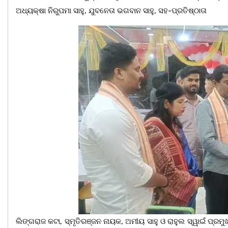
ଅଧ୍ୟକ୍ଷା ନିରୁପମା ସାହୁ, ଯୁବନେତା ଭଗବାନ ସାହୁ, ସହ-ପ୍ରତିଷ୍ଠାତା
ଲିଙ୍ଗରାଜ କଟା, ସ୍ମୃତିରଞ୍ଜନ ନାୟକ, ଅମୀୟ ସାହୁ ଓ ରାହୁଲ ସ୍ୱାଇଁ ପ୍