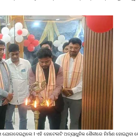
ରମୁଖ ଯୋଗଦେଇଥିଲେ l ଏହି ହୋଟେଲଟି ଅତ୍ୟାଧୁନିକ ଶୈଳୀରେ ନିର୍ମାଣ ହୋଇଥିବା 