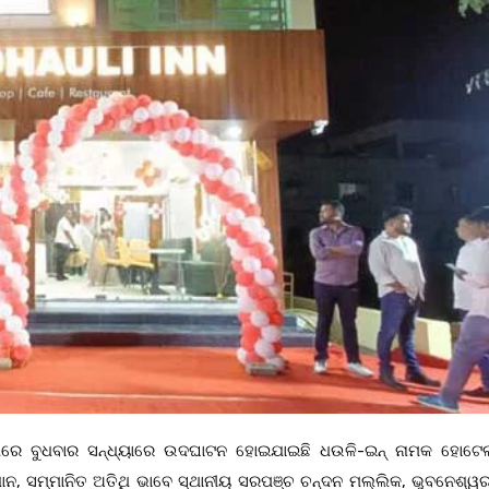
େଶରେ ବୁଧବାର ସନ୍ଧ୍ୟାରେ ଉଦଘାଟନ ହୋଇଯାଇଛି ଧଉଳି-ଇନ୍ ନାମକ ହୋଟେ
ନ, ସମ୍ମାନିତ ଅତିଥି ଭାବେ ସ୍ଥାନୀୟ ସରପଞ୍ଚ ଚନ୍ଦନ ମଲ୍ଲିକ, ଭୁବନେଶ୍ୱ