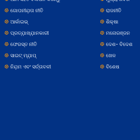
ଗୋପନୀଯ଼ତା ନୀତି
ରାଜନୀତି
ଆର୍କାଇଭ୍
ଶିକ୍ଷା
ପ୍ରତ୍ଯ଼ାଖ୍ଯ଼ାନକାରୀ
ମନୋରଞ୍ଜନ
ଫେରସ୍ତ ନୀତି
ଦେଶ- ବିଦେଶ
ସାଇଟ୍ ମ୍ଯ଼ାପ୍
ଖେଳ
ନିଯ଼ମ ଏବଂ ସର୍ତ୍ତାବଳୀ
ବିଶେଷ