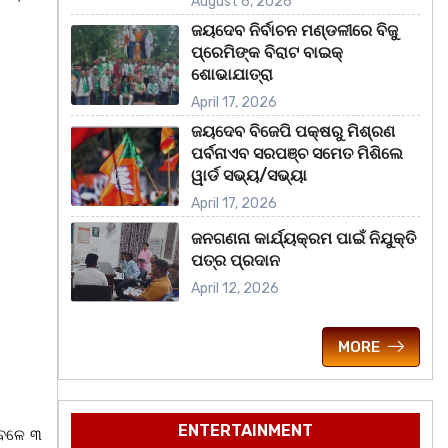
August 6, 2026
ଜୟଦେବ ନିର୍ବାଚନ ମଣ୍ଡଳୀରେ ବିଜୁ
ପ୍ରେମିଙ୍କ ବିରାଟ ବାଇକ୍
ଶୋଭାଯାତ୍ରା
April 17, 2026
ଜୟଦେବ ବିଜେପି ପକ୍ଷରୁ ମିଶ୍ରଣ
ପର୍ବନାଏବ ସରପଞ୍ଚ ସମେତ ମିଶିଲେ
ୱାର୍ଡ ସଭ୍ୟ/ସଭ୍ୟା
April 17, 2026
ଜନଗଣନା କାର୍ଯ୍ୟକ୍ରମ ପାଇଁ ନିଯୁକ୍ତି
ପତ୍ର ପ୍ରଦାନ
April 12, 2026
MORE
ENTERTAINMENT
ବେଳେ ୩