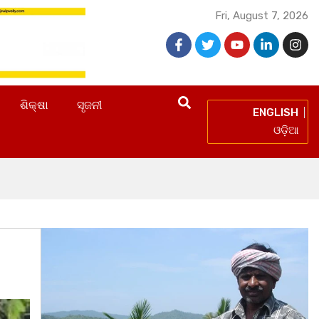
Fri, August 7, 2026
ଶିକ୍ଷା
ସୃଜନୀ
ENGLISH
ଓଡ଼ିଆ