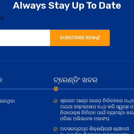
Always Stay Up To Date
y!
SUBSCRIBE NOW
କ
ଟ୍ରେଣ୍ଡିଂ ଖବର
ସ୍କାଉଟ ଆଣ୍ଡ ଗାଇଡ଼ ନିର୍ବାଚନରେ ମନ୍ତ୍
ୋଇନଥିବା
ଅଯଥା ହସ୍ତକ୍ଷେପ ବନ୍ଦ କରି ସ୍ୱଚ୍ଛ ଓ
ନିରପେକ୍ଷ ନିର୍ବାଚନ ପାଇଁ ବ୍ୟବସ୍ଥା କରନ୍
ଓଡିଶା ଅଭିଭାବକ ମହାସଂଘ
ଅବସରପ୍ରାପ୍ତ ଶିକ୍ଷୟିତ୍ରୀ ଶ୍ରୀମତୀ