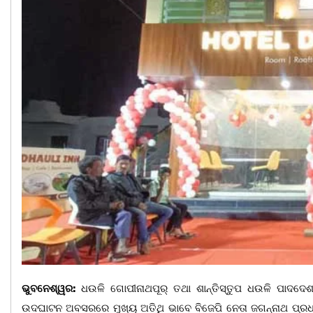
ଭୁବନେଶ୍ୱର:
ଧଉଳି ଗୋପୀନାଥପୂର୍ ତଥା ଶାନ୍ତିସ୍ତୁପ ଧଉଳି ପାଦଦ
ଉଦଘାଟନ ଅବସରରେ ମୁଖ୍ୟ ଅତିଥି ଭାବେ ବିଜେପି ନେତା ଜଗନ୍ନାଥ ପ୍ରଧା