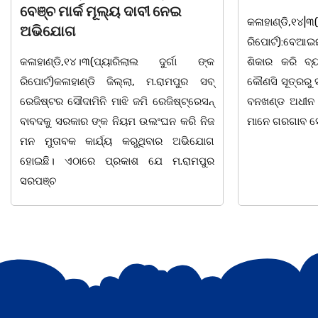
କଳାହାଣ୍ଡି,୧୪|୩(ପ୍ୟାରିଲାଲ ଦୁର୍ଗା ଙ୍କ
ଭୁବନେଶ୍ୱର, 08
ରିପୋର୍ଟ):ବେଆଇନ ଭାବେ ବନ୍ୟଜନ୍ତୁ ଙ୍କ ର
"ସଶକ୍ତ ଓଡିଶା
ଶିକାର କରି ବ୍ୟବସାୟ ଚାଲୁଥିବା ସମ୍ପର୍କରେ
ସ୍ଥିତ କାର୍ଯ୍ୟା
କୌଣସି ସୂତ୍ରରୁ ସୂଚନା ପାଇ କଳାହାଣ୍ଡି ଉତ୍ତର
-2026 ଆବାହକ
ବନଖଣ୍ଡ ଅଧୀନ କେଗାଁ ରେଞ୍ଜର ବନ କର୍ମଚାରୀ
ସଂଯୋଜନା ଓ ସଭ
ମାନେ ଗରଗାବ ସେକ୍ସନ ଅଧୀନ କାନ୍ଦୁଲଝର
ଯାଇଛି l ମହିଳା 