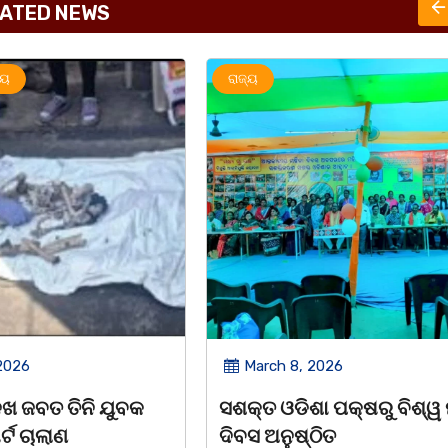
ATED NEWS
ରାଜ୍ୟ
2026
March 8, 2026
 ପକ୍ଷରୁ ବିଶ୍ୱ ମହିଳା
ଆନ୍ତର୍ଜାତୀୟ ମହିଳା ଦିବସ
ିତ
ଉପଲକ୍ଷେ ନାଟକ ‘ଖାଣ୍ଟି ସୁନା