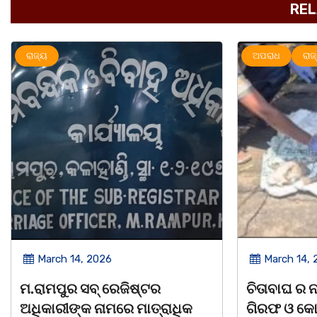
REL
ଅପରାଧ
ରାଜ୍ୟ
ରାଜ୍ୟ
March 14, 2026
March 8, 
ଚିତାବାଘ ର ନଖ ଜବତ ତିନି ଯୁବକ
ସଶକ୍ତ ଓଡିଶା
ଗିରଫ ଓ କୋର୍ଟ ଚାଲାଣ
ଦିବସ ଅନୁଷ୍ଠ