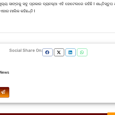
ଲ୍ୟ ସାଙ୍ଗକୁ ସବୁ ପ୍ରକାର ବ୍ୟବସ୍ଥା ଏହି ହୋଟେଲରେ ରହିଛି l ଶାନ୍ତିସ୍ତୁପ 
ହାର ମାଲିକ କହିଛନ୍ତି l
Social Share On:
 News