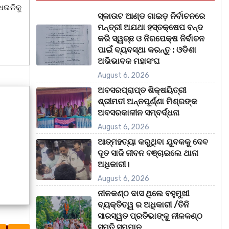
ଧଉଳିକୁ
ସ୍କାଉଟ ଆଣ୍ଡ ଗାଇଡ଼ ନିର୍ବାଚନରେ
ମନ୍ତ୍ରୀ ଅଯଥା ହସ୍ତକ୍ଷେପ ବନ୍ଦ
କରି ସ୍ୱଚ୍ଛ ଓ ନିରପେକ୍ଷ ନିର୍ବାଚନ
ପାଇଁ ବ୍ୟବସ୍ଥା କରନ୍ତୁ : ଓଡିଶା
ଅଭିଭାବକ ମହାସଂଘ
August 6, 2026
ଅବସରପ୍ରାପ୍ତ ଶିକ୍ଷୟିତ୍ରୀ
ଶ୍ରୀମତୀ ଅନ୍ନପୂର୍ଣ୍ଣା ମିଶ୍ରଙ୍କ
ଅବସରକାଳୀନ ସମ୍ବର୍ଦ୍ଧନା
August 6, 2026
ଆତ୍ମହତ୍ୟା କରୁଥିବା ଯୁବକକୁ ଦେବ
ଦୂତ ସାଜି ଜୀବନ ବଞ୍ଚାଇଲେ ଥାନା
ଅଧିକାରୀ।
August 6, 2026
ନୀଳକଣ୍ଠ ଦାସ ଥିଲେ ବହୁମୁଖୀ
ବ୍ୟକ୍ତିତ୍ୱ ର ଅଧିକାରୀ /ତିନି
ସାରସ୍ୱତ ପ୍ରତିଭାଙ୍କୁ ନୀଳକଣ୍ଠ
ସ୍ମୃତି ସମ୍ମାନ