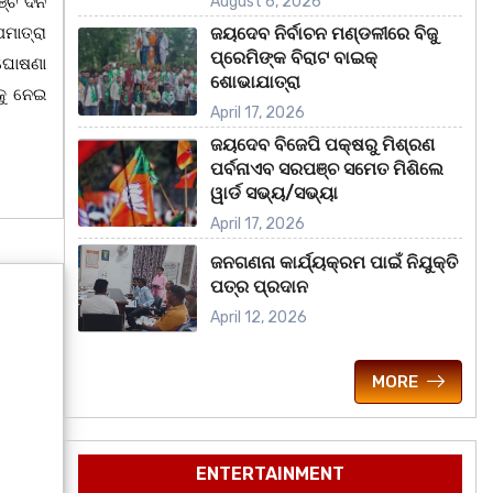
ଞ୍ଚ ଦିନ
August 6, 2026
ପମାତ୍ରା
ଜୟଦେବ ନିର୍ବାଚନ ମଣ୍ଡଳୀରେ ବିଜୁ
ପ୍ରେମିଙ୍କ ବିରାଟ ବାଇକ୍
 ଘୋଷଣା
ଶୋଭାଯାତ୍ରା
ାକୁ ନେଇ
April 17, 2026
ଜୟଦେବ ବିଜେପି ପକ୍ଷରୁ ମିଶ୍ରଣ
ପର୍ବନାଏବ ସରପଞ୍ଚ ସମେତ ମିଶିଲେ
ୱାର୍ଡ ସଭ୍ୟ/ସଭ୍ୟା
April 17, 2026
ଜନଗଣନା କାର୍ଯ୍ୟକ୍ରମ ପାଇଁ ନିଯୁକ୍ତି
ପତ୍ର ପ୍ରଦାନ
April 12, 2026
MORE
ENTERTAINMENT