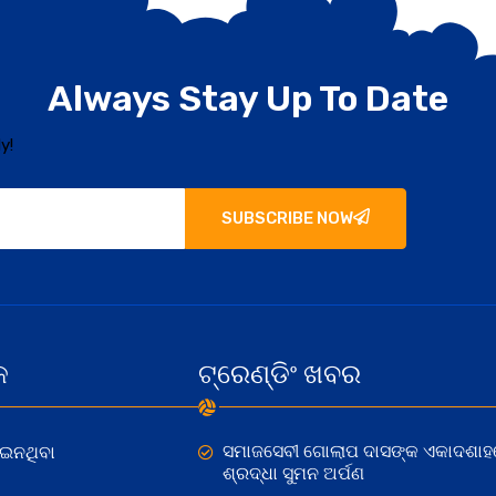
Always Stay Up To Date
y!
SUBSCRIBE NOW
କ
ଟ୍ରେଣ୍ଡିଂ ଖବର
ସମାଜସେବୀ ଗୋଲାପ ଦାସଙ୍କ ଏକାଦଶାହ
ୋଇନଥିବା
ଶ୍ରଦ୍ଧା ସୁମନ ଅର୍ପଣ