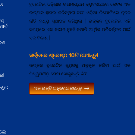
ଠା
ବୁଲେଟିନ, ଓଡ଼ିଶାର ଗଣମାଧ୍ଯ଼ମ ବ୍ଯ଼ବସାଯ଼ରେ କେବଳ ଏକ
ଉତ୍ଥାନ ହାସଲ କରିନଥିଲା ବରଂ ଓଡ଼ିଆ ରିପୋର୍ଟିଂରେ ନୂତନ
ପ୍
ନୀତି ମଧ୍ଯ଼ ସ୍ଥାପନ କରିଥିଲା | ଉତ୍କଳ ବୁଲେଟିନ, ଏହି
ାର୍ଟ
ସମଯ଼ରେ ଏକ କାଗଜ ନୁହେଁ ତଥାପି ଆର୍ଥିକ ପରିବର୍ତ୍ତନ ପାଇଁ
ଏକ ବିକାଶ |
କରଣ
ସର୍ଚ୍ଚରେ ଶ୍ରେଷ୍ଠ 10ଟି ପାଆନ୍ତୁ!
ା
ଉତ୍କଳ ବୁଲେଟିନ ନ୍ଯ଼ୁଜକୁ ଅନୁକୂଳ କରିବା ପାଇଁ ଏକ
ବିଶ୍ୱସନୀଯ଼ ସେବା ଖୋଜୁଛନ୍ତି କି?
ରୀ
ତୁ :
ଏକ ଉକ୍ତି ଅନୁରୋଧ କରନ୍ତୁ
େଲେ