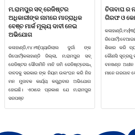
ଚିତାବାଘ ର ନଖ ଜବତ ତିନି ଯୁବକ
ସଶକ୍ତ ଓଡିଶା
ଗିରଫ ଓ କୋର୍ଟ ଚାଲାଣ
ଦିବସ ଅନୁଷ୍ଠ
କଳାହାଣ୍ଡି,୧୪|୩(ପ୍ୟାରିଲାଲ ଦୁର୍ଗା ଙ୍କ
ଭୁବନେଶ୍ୱର, 08
ରିପୋର୍ଟ):ବେଆଇନ ଭାବେ ବନ୍ୟଜନ୍ତୁ ଙ୍କ ର
"ସଶକ୍ତ ଓଡିଶା
ଶିକାର କରି ବ୍ୟବସାୟ ଚାଲୁଥିବା ସମ୍ପର୍କରେ
ସ୍ଥିତ କାର୍ଯ୍ୟା
କୌଣସି ସୂତ୍ରରୁ ସୂଚନା ପାଇ କଳାହାଣ୍ଡି ଉତ୍ତର
-2026 ଆବାହକ
ବନଖଣ୍ଡ ଅଧୀନ କେଗାଁ ରେଞ୍ଜର ବନ କର୍ମଚାରୀ
ସଂଯୋଜନା ଓ ସଭ
ମାନେ ଗରଗାବ ସେକ୍ସନ ଅଧୀନ କାନ୍ଦୁଲଝର
ଯାଇଛି l ମହିଳା 