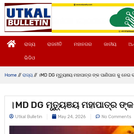
ରାଜ୍ୟ
ରାଜନୀତି
ମହାନଗର
ଜାତୀୟ
ଅନ
ଭିଡିଓ
Home
//
ରାଜ୍ୟ
//
।MD DG ମୃତ୍ୟୁଞୟ ମହାପାତ୍ର ଙ୍କ ପାଣିପାଗ କୁ ନେଇ ବ
।MD DG ମୃତ୍ୟୁଞୟ ମହାପାତ୍ର ଙ୍କ 
Utkal Bulletin
May 24, 2026
No Comments