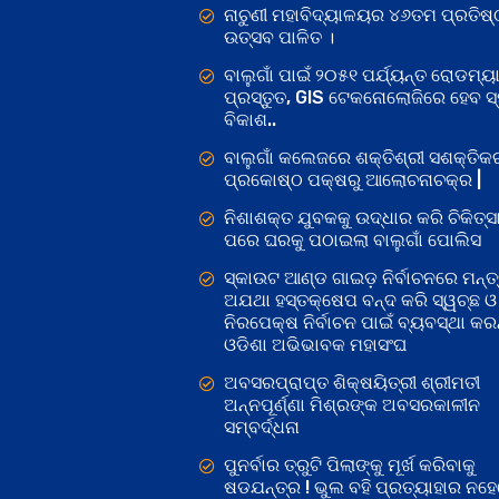
ନାଚୁଣୀ ମହାବିଦ୍ୟାଳୟର ୪୬ତମ ପ୍ରତିଷ୍
ଉତ୍ସବ ପାଳିତ ।
ବାଲୁଗାଁ ପାଇଁ ୨୦୫୧ ପର୍ଯ୍ୟନ୍ତ ରୋଡମ୍ୟା
ପ୍ରସ୍ତୁତ, GIS ଟେକନୋଲୋଜିରେ ହେବ ସ୍ମ
ବିକାଶ..
ବାଲୁଗାଁ କଲେଜରେ ଶକ୍ତିଶ୍ରୀ ସଶକ୍ତି
ପ୍ରକୋଷ୍ଠ ପକ୍ଷରୁ ଆଲୋଚନାଚକ୍ର |
ନିଶାଶକ୍ତ ଯୁବକକୁ ଉଦ୍ଧାର କରି ଚିକିତ୍ସ
ପରେ ଘରକୁ ପଠାଇଲା ବାଲୁଗାଁ ପୋଲିସ
ସ୍କାଉଟ ଆଣ୍ଡ ଗାଇଡ଼ ନିର୍ବାଚନରେ ମନ୍ତ୍
ଅଯଥା ହସ୍ତକ୍ଷେପ ବନ୍ଦ କରି ସ୍ୱଚ୍ଛ ଓ
ନିରପେକ୍ଷ ନିର୍ବାଚନ ପାଇଁ ବ୍ୟବସ୍ଥା କରନ୍
ଓଡିଶା ଅଭିଭାବକ ମହାସଂଘ
ଅବସରପ୍ରାପ୍ତ ଶିକ୍ଷୟିତ୍ରୀ ଶ୍ରୀମତୀ
ଅନ୍ନପୂର୍ଣ୍ଣା ମିଶ୍ରଙ୍କ ଅବସରକାଳୀନ
ସମ୍ବର୍ଦ୍ଧନା
ପୁନର୍ବାର ତ୍ରୁଟି ପିଲାଙ୍କୁ ମୂର୍ଖ କରିବାକୁ
ଷଡଯନ୍ତ୍ର ! ଭୁଲ ବହି ପ୍ରତ୍ୟାହାର ନହ