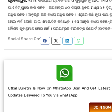
ଭୂବନେଶ୍ୱର,
୨୪।୫: ରାଜ୍ୟରେ ପ୍ରବଳ ତାତି ଓ ଗୁଳୁଗୁଳି କୁ ନେଇ ।MD ଡିଜ
ଯାଏ ହିଟ୍ ୱଭେ ଜାରି ରହିବ । ତାପମାତ୍ରା ୪୦ ଡିଗ୍ରୀ ଥିଲେ ମଧ୍ଯ ୪୫ ଡ଼ିଗ
ଅଧିକ ରହିବ । ଅନୁଭୂତ ତାତି ମଧ୍ୟ ଅଧିକ ରହିବ । ଏଥିରେ କିଛି ନୂଆ କଥା
ହୋଇ ନାହିଁ ବୋଲି ଆଇ.ଏମ୍.ଡ.ଡିଜି କହିଛନ୍ତି । ସେ ଆହୁରି ମଧ୍ଯ କହିଛନ୍
କୌଣସି ପୂବାନୁମାନ ହୋଇ ନାହିଁ । ପ୍ରିୟବ୍ରତ ବାରିକଙ୍କ ରିପୋର୍ଟ (ଉତ୍କଳ ବୁ
Social Share On:
Utkal Bulletin Is Now On WhatsApp Join And Get Latest
Updates Delivered To You Via WhatsApp
JOIN NOW