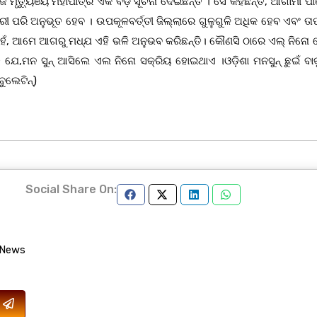
ି ମୃତ୍ୟୁଞୟ ମହାପାତ୍ର ଏକ ବଡ଼ ସୂଚନା ଦେଇଛନ୍ତି । ସେ କହିଛନ୍ତି, ଆଗାମୀ ପା
୍ରୀ ପରି ଅନୁଭୂତ ହେବ । ଉପକୂଳବର୍ତ୍ତୀ ଜିଲ୍ଲାରେ ଗୁଳୁଗୁଳି ଅଧିକ ହେବ ଏବଂ ତା
 ନୁହଁ, ଆମେ ଆଗରୁ ମଧ୍ଯ ଏହି ଭଳି ଅନୁଭବ କରିଛନ୍ତି। କୌଣସି ଠାରେ ଏଲ୍ ନିନୋ
ତି ଯେ,ମନ ସୁନ୍ ଆସିଲେ ଏଲ ନିନୋ ସକ୍ରିୟ ହୋଇଥାଏ ।ଓଡ଼ିଶା ମନସୁନ୍‌ ଛୁଇଁ ବ
ଲେଟିନ୍‌)
Social Share On:
 News