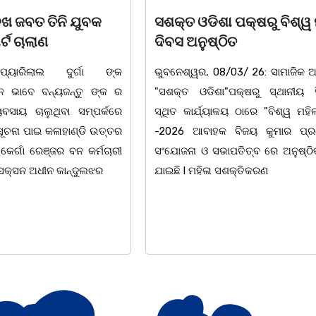
 ପକ୍ଷରୁ ବିଶ୍ୱ ମହିଳା
ଆନ୍ତର୍ଜାତୀୟ ମହିଳା ଦିବସ
ିତ
ଉପଲକ୍ଷେ ନାଟକ ‘ଖାଣ୍ଟି ସୁନା
/03/ 26: ସାମାଜିକ ଅନୁଷ୍ଠାନ
ଚିଲିକା: ଆନ୍ତର୍ଜାତୀୟ ମହିଳା ଦିବ
"ପକ୍ଷରୁ ସ୍ଥାନୀୟ ସିଆରପି
ଅବସରରେ ବାଲୁଗାଁସ୍ଥିତ ମା' ଭଗବ
ଳୟ ଠାରେ "ବିଶ୍ୱ ମହିଳା ଦିବସ
ନିକେତନ ର ଓଡ଼ିଆ ଅସ୍ମିତା ଉପରେ 
 ବିଜୟ କୁମାର ପ୍ରଧାନଙ୍କ
ନାଟକ "ଖାଣ୍ଟି ସୁନା" ଗୈ।ରୀ ସାଂସ
ାପତିତ୍ବ ରେ ଅନୁଷ୍ଠିତ ହୋଇ
ପ୍ରତିଷ୍ଠାନ, ଖୋର୍ଦ୍ଧା ଆନୁକୁଲ୍ୟରେ 
ସଶକ୍ତିକରଣ
ହୋଇଯାଇଛି। ଡ଼ଃ ପ୍ରଦୀପ ଭୈମିକ ଙ୍କ