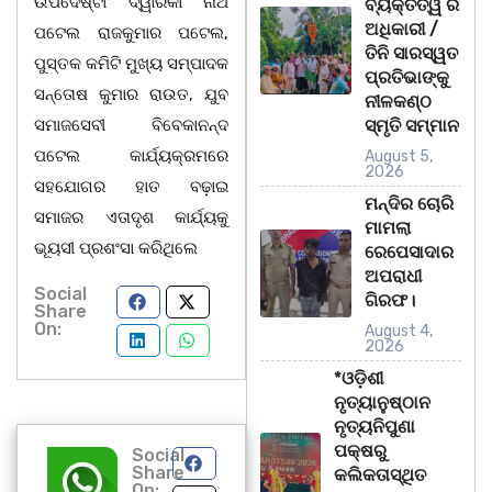
ଉପଦେଷ୍ଟା ଦ୍ୱାରିକା ନାଥ
ବ୍ୟକ୍ତିତ୍ୱ ର
ଅଧିକାରୀ /
ପଟେଲ ରାଜକୁମାର ପଟେଲ,
ତିନି ସାରସ୍ୱତ
ପୁସ୍ତକ କମିଟି ମୁଖ୍ୟ ସମ୍ପାଦକ
ପ୍ରତିଭାଙ୍କୁ
ସନ୍ତୋଷ କୁମାର ରାଉତ, ଯୁବ
ନୀଳକଣ୍ଠ
ସମାଜସେବୀ ବିବେକାନନ୍ଦ
ସ୍ମୃତି ସମ୍ମାନ
ପଟେଲ କାର୍ଯ୍ୟକ୍ରମରେ
August 5,
2026
ସହଯୋଗର ହାତ ବଢ଼ାଇ
ମନ୍ଦିର ଚୋରି
ସମାଜର ଏତାଦୃଶ କାର୍ଯ୍ୟକୁ
ମାମଲା
ଭୂୟସୀ ପ୍ରଶଂସା କରିଥିଲେ
ରେପେସାଦାର
ଅପରାଧୀ
Social
ଗିରଫ।
Share
On:
August 4,
2026
*ଓଡ଼ିଶୀ
ନୃତ୍ୟାନୁଷ୍ଠାନ
ନୃତ୍ୟନିପୁଣା
ପକ୍ଷରୁ
Social
Share
କଲିକତାସ୍ଥିତ
On: