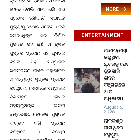
କୃତୀ ସହ ଯୋଡ଼ିହୋଇ ସଂସ୍କାରୀ
MORE
ହେବେ ବୋଲି ଆଶା ରଖି ଏଇ
ପ୍ରୟାସ ରଖିଛନ୍ତି ସଭାପତି
ଶୁଭ୍ରାଂଶୁ ଶେଖର ପଟେଲ । କବି
ENTERTAINMENT
ଜଗବନ୍ଧୁଙ୍କ ସ୍ଵ ଲିଖିତ
ପୁସ୍ତକ ସହ କୃଷି ଓ କୃଷକ
ଆତ୍ମହତ୍ୟା
ପୁସ୍ତକ ପ୍ରଦାନ ସହ ପୁସ୍ତକ
କରୁଥିବା
କମିଟି ସହ ସମ୍ପାଦକ
ଯୁବକକୁ ଦେବ
ଭକ୍ତଚରଣ ନାଏକ ମହାଭାରତ
ଦୂତ ସାଜି
ଜୀବନ
ଓ ଅନ୍ୟାନ୍ୟ ପୁସ୍ତକ ପ୍ରଦାନ
ବଞ୍ଚାଇଲେ
କରିଥିଲେ । ସାଧାରଣ ସମ୍ପାଦକ
ଥାନା
ଦିଗାମ୍ବର ନାଏକ
ଅଧିକାରୀ।
ମହାପୁରୁଷଙ୍କ ଜୀବନୀ
August 6,
2026
ସମ୍ବନ୍ଧୀୟ କେତେକ ପୁସ୍ତକ
ନୀଳକଣ୍ଠ
ସଂଗ୍ରହ କରି ପ୍ରଦାନ
ଦାସ ଥିଲେ
କରିଥିଲେ । ବରିଷ୍ଠ
ବହୁମୁଖୀ