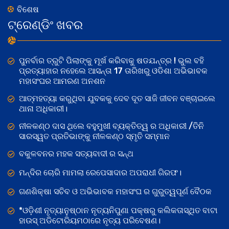
ବିଶେଷ
ଟ୍ରେଣ୍ଡିଂ ଖବର
ପୁନର୍ବାର ତ୍ରୁଟି ପିଲାଙ୍କୁ ମୂର୍ଖ କରିବାକୁ ଷଡଯନ୍ତ୍ର ! ଭୁଲ ବହି
ପ୍ରତ୍ୟାହାର ନହେଲେ ଆସନ୍ତା 17 ତାରିଖରୁ ଓଡିଶା ଅଭିଭାବକ
ମହାସଂଘର ଆମରଣ ଅନଶନ
ଆତ୍ମହତ୍ୟା କରୁଥିବା ଯୁବକକୁ ଦେବ ଦୂତ ସାଜି ଜୀବନ ବଞ୍ଚାଇଲେ
ଥାନା ଅଧିକାରୀ।
ନୀଳକଣ୍ଠ ଦାସ ଥିଲେ ବହୁମୁଖୀ ବ୍ୟକ୍ତିତ୍ୱ ର ଅଧିକାରୀ /ତିନି
ସାରସ୍ୱତ ପ୍ରତିଭାଙ୍କୁ ନୀଳକଣ୍ଠ ସ୍ମୃତି ସମ୍ମାନ
ବକୁଳବନର ମହକ ସତ୍ୟବାଦୀ ର ସନ୍ଥ
ମନ୍ଦିର ଚୋରି ମାମଲା ରେପେସାଦାର ଅପରାଧୀ ଗିରଫ।
ଗଣଶିକ୍ଷା ସଚିବ ଓ ଅଭିଭାବକ ମହାସଂଘ ର ଗୁରୁତ୍ୱପୂର୍ଣ ବୈଠକ
*ଓଡ଼ିଶୀ ନୃତ୍ୟାନୁଷ୍ଠାନ ନୃତ୍ୟନିପୁଣା ପକ୍ଷରୁ କଲିକତାସ୍ଥିତ ବାଟା
ହାଉସ୍ ଅଡିଟୋରିୟମଠାରେ ନୃତ୍ୟ ପରିବେଷଣ।