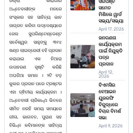
ଜିଲ୍ଲା କାରାଗାର
ସରପଞ୍ଚ
ସମେତ
ଅନ୍ତେବାସୀଙ୍କ ମନରେ
ମିଶିଲେ ୱାର୍ଡ
ସଂସ୍କାର ସହ ସାହିତ୍ୟ ଭାବ
ସଭ୍ୟ/ସଭ୍ୟା
ଜାଗ୍ରତ କରିବା ଉଦ୍ଦେଶ୍ୟରେ
April 17, 2026
ଜେଲ ସୁପରିଣ୍ଟେଣ୍ଡେଣ୍ଟ
ଜନଗଣନା
ସର୍ବେଶ୍ୱର ସାହୁଙ୍କୁ ୩୧୪
କାର୍ଯ୍ୟକ୍ରମ
ଖଣ୍ଡ ଲାଇବ୍ରେରୀ ବହି ପ୍ରଦାନ
ପାଇଁ ନିଯୁକ୍ତି
ପତ୍ର
କରାଯାଇ ଏକ ନିଆରା
ପ୍ରଦାନ
ଉଦାହରଣ ସୃଷ୍ଟି କରିଛି
April 12,
ଅଘରିଆ ସମାଜ । ୨ଟି ବଡ଼
2026
କୁଲର ପ୍ରଦାନ ପରେ ଟ୍ରଷ୍ଟର
ବିଏମସିର
ବେଆଇନ
ଏହା ଦ୍ଵିତୀୟ କାର୍ଯ୍ୟକ୍ରମ ।
ୟୁଜରଫି
ଅନ୍ତେବାସୀ ଚାରିକାନ୍ଥ ଭିତରେ
ବିରୁଦ୍ଧରେ
ସୀମିତ ନରହି ସମୟ ସମୟରେ
ବିଚାର ବିମର୍ଶ
ଗୀତା, ଭାଗବତ, ପୁରାଣ ସହ
ସଭା
ବିଭିନ୍ନ କବିମାନଙ୍କ ସାହିତ୍ୟ
April 9, 2026