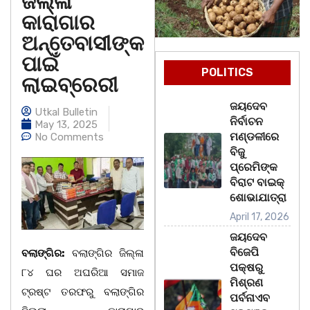
ଜିଲ୍ଳା
କାରାଗାର
ଅନ୍ତେବାସୀଙ୍କ
ପାଇଁ
POLITICS
ଲାଇବ୍ରେରୀ
ଜୟଦେବ
Utkal Bulletin
ନିର୍ବାଚନ
May 13, 2025
ମଣ୍ଡଳୀରେ
No Comments
ବିଜୁ
ପ୍ରେମିଙ୍କ
ବିରାଟ ବାଇକ୍
ଶୋଭାଯାତ୍ରା
April 17, 2026
ଜୟଦେବ
ବିଜେପି
ବଲାଙ୍ଗିର:
ବଲାଙ୍ଗିର ଜିଲ୍ଳା
ପକ୍ଷରୁ
୮୪ ଘର ଅଘରିଆ ସମାଜ
ମିଶ୍ରଣ
ଟ୍ରଷ୍ଟ ତରଫରୁ ବଲାଙ୍ଗିର
ପର୍ବନାଏବ