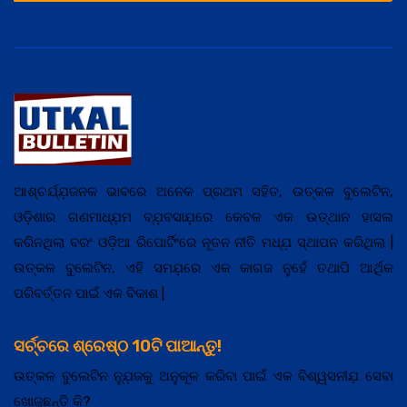
ଆଶ୍ଚର୍ଯ୍ଯ଼ଜନକ ଭାବରେ ଅନେକ ପ୍ରଥମ ସହିତ, ଉତ୍କଳ ବୁଲେଟିନ,
ଓଡ଼ିଶାର ଗଣମାଧ୍ଯ଼ମ ବ୍ଯ଼ବସାଯ଼ରେ କେବଳ ଏକ ଉତ୍ଥାନ ହାସଲ
କରିନଥିଲା ବରଂ ଓଡ଼ିଆ ରିପୋର୍ଟିଂରେ ନୂତନ ନୀତି ମଧ୍ଯ଼ ସ୍ଥାପନ କରିଥିଲା |
ଉତ୍କଳ ବୁଲେଟିନ, ଏହି ସମଯ଼ରେ ଏକ କାଗଜ ନୁହେଁ ତଥାପି ଆର୍ଥିକ
ପରିବର୍ତ୍ତନ ପାଇଁ ଏକ ବିକାଶ |
ସର୍ଚ୍ଚରେ ଶ୍ରେଷ୍ଠ 10ଟି ପାଆନ୍ତୁ!
ଉତ୍କଳ ବୁଲେଟିନ ନ୍ଯ଼ୁଜକୁ ଅନୁକୂଳ କରିବା ପାଇଁ ଏକ ବିଶ୍ୱସନୀଯ଼ ସେବା
ଖୋଜୁଛନ୍ତି କି?