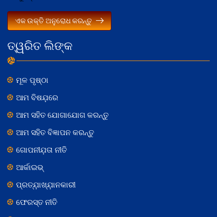
ଏକ ଉକ୍ତି ଅନୁରୋଧ କରନ୍ତୁ
ତ୍ୱରିତ ଲିଙ୍କ
ମୂଳ ପୃଷ୍ଠା
ଆମ ବିଷଯ଼ରେ
ଆମ ସହିତ ଯୋଗାଯୋଗ କରନ୍ତୁ
ଆମ ସହିତ ବିଜ୍ଞାପନ କରନ୍ତୁ
ଗୋପନୀଯ଼ତା ନୀତି
ଆର୍କାଇଭ୍
ପ୍ରତ୍ଯ଼ାଖ୍ଯ଼ାନକାରୀ
ଫେରସ୍ତ ନୀତି