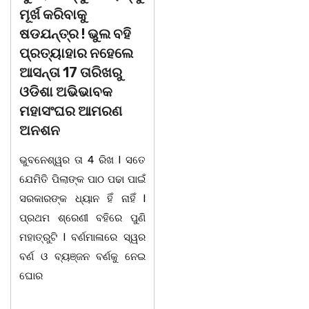
ମୂର୍ଖ କରିବାକୁ
ଯୁବକକୁ ଦେବ ଦୂତ ସାଜି
ଷଡଯନ୍ତ୍ର ! ଭୁଲ ବହି
ଜୀବନ ବଞ୍ଚାଇଲେ ଥାନା
ପ୍ରତ୍ୟାହାର ନହେଲେ
ଅଧିକାରୀ।
ଆସନ୍ତା 17 ତାରିଖରୁ
ବାଲିଅନ୍ତା, ୦୫/୦୮(ଗୋବର୍ଦ୍ଧନ
ଓଡିଶା ଅଭିଭାବକ
ଦାସ): ବାଲିଅନ୍ତା ସୌମ୍ୟ
ମହାସଂଘର ଆମରଣ
ହତ୍ୟାକାଣ୍ଡ ପରେ ପୁଲିସ
ଅନଶନ
ଅଧିକାରୀ ମାନେ ଏବେ
ଭୁବନେଶ୍ୱର ତା 4 ରିଖ l ସତେ
ଦାୟିତ୍ଵବାନ ହେବାସହ ବିଭିନ୍ନ
ଯେମିତି ପିଲାଙ୍କ ପାଠ ପଢା ପାଇଁ
ଘଟଣାର ତତକ୍ଷଣାତ୍ ଅଭିଯୋଗ
ସରକାରଙ୍କ ଧ୍ୟାନ ହିଁ ନାହିଁ l
ପାଇବା ମାତ୍ରେ ତଦନ୍ତ
ପ୍ରଥମ ଶ୍ରେଣୀ ବହିରେ ପୁଣି
ଆରମ୍ଭ କରୁଛି ପୁଲିସ । ଯାହାର
ମହାତ୍ରୁଟି l ବର୍ଣମାଳାରେ ସ୍ୱର
ଉଦାହରଣ ଦେଖିବାକୁ ମିଳିଛି
ବର୍ଣ ଓ ବ୍ୟଞ୍ଜନ ବର୍ଣକୁ ନେଇ
ଧଉଳି ଥାନାରେ।୦୪.୦୮.୨୦୨୬
ଘୋର