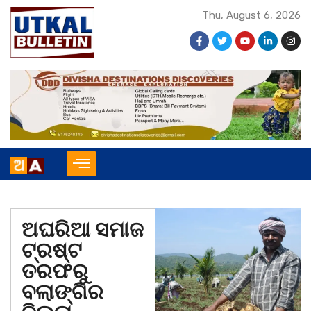
Thu, August 6, 2026
ଅଘରିଆ ସମାଜ
ଟ୍ରଷ୍ଟ
ତରଫରୁ
ବଲାଙ୍ଗିର