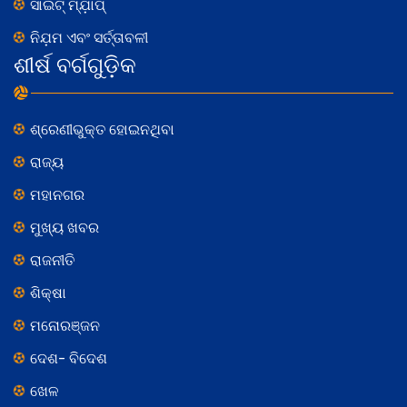
ସାଇଟ୍ ମ୍ଯ଼ାପ୍
ନିଯ଼ମ ଏବଂ ସର୍ତ୍ତାବଳୀ
ଶୀର୍ଷ ବର୍ଗଗୁଡ଼ିକ
ଶ୍ରେଣୀଭୁକ୍ତ ହୋଇନଥିବା
ରାଜ୍ୟ
ମହାନଗର
ମୁଖ୍ୟ ଖବର
ରାଜନୀତି
ଶିକ୍ଷା
ମନୋରଞ୍ଜନ
ଦେଶ- ବିଦେଶ
ଖେଳ