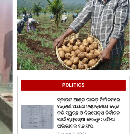
POLITICS
ସ୍କାଉଟ ଆଣ୍ଡ ଗାଇଡ଼ ନିର୍ବାଚନରେ
ମନ୍ତ୍ରୀ ଅଯଥା ହସ୍ତକ୍ଷେପ ବନ୍ଦ
କରି ସ୍ୱଚ୍ଛ ଓ ନିରପେକ୍ଷ ନିର୍ବାଚନ
ପାଇଁ ବ୍ୟବସ୍ଥା କରନ୍ତୁ : ଓଡିଶା
ଅଭିଭାବକ ମହାସଂଘ