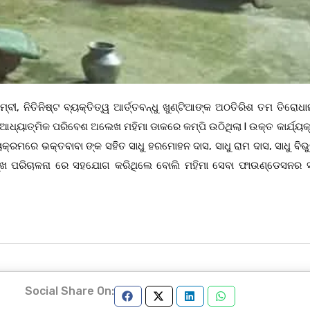
ୀ, ନିତିନିଷ୍ଟ ବ୍ୟକ୍ତିତ୍ୱ ଆର୍ତ୍ତବନ୍ଧୁ ଖୁଣ୍ଟିଆଙ୍କ ଅଠତିରିଶ ତମ ତିରୋଧା
କ ଆଧ୍ୟାତ୍ମିକ ପରିବେଶ ଅଲେଖ ମହିମା ଡାକରେ କମ୍ପି ଉଠିଥିଲା l ଉକ୍ତ କାର୍ଯ୍
ୟକ୍ରମରେ ଭକ୍ତବାବା ଙ୍କ ସହିତ ସାଧୁ ହରମୋହନ ଦାସ, ସାଧୁ ରାମ ଦାସ, ସାଧୁ ବିଭୁ
୍ରମୁଖ ପରିଚାଳନା ରେ ସହଯୋଗ କରିଥିଲେ ବୋଲି ମହିମା ସେବା ଫାଉଣ୍ଡେସନର 
Social Share On: