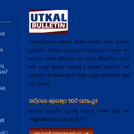
ରେ
ଆଶ୍ଚର୍ଯ୍ଯ଼ଜନକ ଭାବରେ ଅନେକ ପ୍ରଥମ ସହିତ, ଉତ୍କଳ
ଠା
ବୁଲେଟିନ, ଓଡ଼ିଶାର ଗଣମାଧ୍ଯ଼ମ ବ୍ଯ଼ବସାଯ଼ରେ କେବଳ ଏକ
ଉତ୍ଥାନ ହାସଲ କରିନଥିଲା ବରଂ ଓଡ଼ିଆ ରିପୋର୍ଟିଂରେ ନୂତନ
ପ୍
ନୀତି ମଧ୍ଯ଼ ସ୍ଥାପନ କରିଥିଲା | ଉତ୍କଳ ବୁଲେଟିନ, ଏହି
ାର୍ଟ
ସମଯ଼ରେ ଏକ କାଗଜ ନୁହେଁ ତଥାପି ଆର୍ଥିକ ପରିବର୍ତ୍ତନ ପାଇଁ
ଏକ ବିକାଶ |
କରଣ
ସର୍ଚ୍ଚରେ ଶ୍ରେଷ୍ଠ 10ଟି ପାଆନ୍ତୁ!
ା
ଉତ୍କଳ ବୁଲେଟିନ ନ୍ଯ଼ୁଜକୁ ଅନୁକୂଳ କରିବା ପାଇଁ ଏକ
ବିଶ୍ୱସନୀଯ଼ ସେବା ଖୋଜୁଛନ୍ତି କି?
ରୀ
ତୁ :
ଏକ ଉକ୍ତି ଅନୁରୋଧ କରନ୍ତୁ