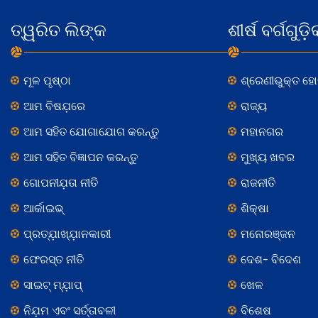
ତ୍ୱରିତ ଲିଙ୍କ
ଶୀର୍ଷ ବର୍ଗଗୁଡ଼ି
ମୂଳ ପୃଷ୍ଠା
ଶ୍ରେଣୀଭୁକ୍ତ ହ
ଆମ ବିଷଯ଼ରେ
ରାଜ୍ୟ
ଆମ ସହିତ ଯୋଗାଯୋଗ କରନ୍ତୁ
ମହାନଗର
ଆମ ସହିତ ବିଜ୍ଞାପନ କରନ୍ତୁ
ମୁଖ୍ୟ ଖବର
ଗୋପନୀଯ଼ତା ନୀତି
ରାଜନୀତି
ଆର୍କାଇଭ୍
ଶିକ୍ଷା
ପ୍ରତ୍ଯ଼ାଖ୍ଯ଼ାନକାରୀ
ମନୋରଞ୍ଜନ
ଫେରସ୍ତ ନୀତି
ଦେଶ- ବିଦେଶ
ସାଇଟ୍ ମ୍ଯ଼ାପ୍
ଖେଳ
ନିଯ଼ମ ଏବଂ ସର୍ତ୍ତାବଳୀ
ବିଶେଷ