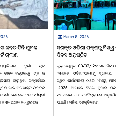
March 8, 2026
March 8, 2026
କ୍ତ ଓଡିଶା ପକ୍ଷରୁ ବିଶ୍ୱ ମହିଳା
ଆନ୍ତର୍ଜାତୀୟ ମହିଳା
ବସ ଅନୁଷ୍ଠିତ
ଉପଲକ୍ଷେ ନାଟକ ‘ଖାଣ
ନେଶ୍ୱର, 08/03/ 26: ସାମାଜିକ ଅନୁଷ୍ଠାନ
ଚିଲିକା: ଆନ୍ତର୍ଜାତୀୟ
କ୍ତ ଓଡିଶା"ପକ୍ଷରୁ ସ୍ଥାନୀୟ ସିଆରପି
ଅବସରରେ ବାଲୁଗାଁସ୍ଥି
ିତ କାର୍ଯ୍ୟାଳୟ ଠାରେ "ବିଶ୍ୱ ମହିଳା ଦିବସ
ନିକେତନ ର ଓଡ଼ିଆ ଅସ୍ମ
26 ଆବାହକ ବିଜୟ କୁମାର ପ୍ରଧାନଙ୍କ
ନାଟକ "ଖାଣ୍ଟି ସୁନା" 
ୋଜନା ଓ ସଭାପତିତ୍ବ ରେ ଅନୁଷ୍ଠିତ ହୋଇ
ପ୍ରତିଷ୍ଠାନ, ଖୋର୍ଦ୍ଧା 
ଛି l ମହିଳା ସଶକ୍ତିକରଣ
ହୋଇଯାଇଛି। ଡ଼ଃ ପ୍ରଦୀପ 