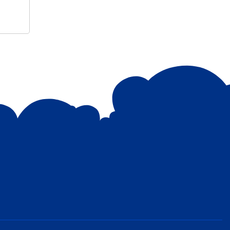
କେସିଙ୍ଗା ଏନ୍ଏସିର ବୋରିଙ୍ଗପଦର