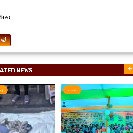
 News
ATED NEWS
ଜ୍ୟ
ରାଜ୍ୟ