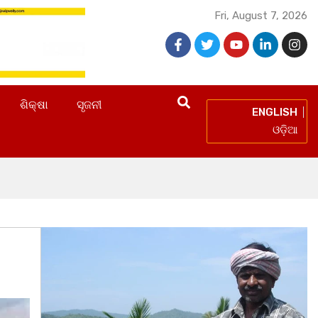
Fri, August 7, 2026
ଶିକ୍ଷା
ସୃଜନୀ
ENGLISH
ଓଡ଼ିଆ