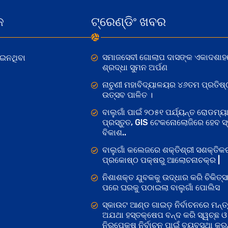
କ
ଟ୍ରେଣ୍ଡିଂ ଖବର
ସମାଜସେବୀ ଗୋଲାପ ଦାସଙ୍କ ଏକାଦଶାହ
ୋଇନଥିବା
ଶ୍ରଦ୍ଧା ସୁମନ ଅର୍ପଣ
ନାଚୁଣୀ ମହାବିଦ୍ୟାଳୟର ୪୬ତମ ପ୍ରତିଷ୍
ଉତ୍ସବ ପାଳିତ ।
ବାଲୁଗାଁ ପାଇଁ ୨୦୫୧ ପର୍ଯ୍ୟନ୍ତ ରୋଡମ୍ୟା
ପ୍ରସ୍ତୁତ, GIS ଟେକନୋଲୋଜିରେ ହେବ ସ୍ମ
ବିକାଶ..
ବାଲୁଗାଁ କଲେଜରେ ଶକ୍ତିଶ୍ରୀ ସଶକ୍ତି
ପ୍ରକୋଷ୍ଠ ପକ୍ଷରୁ ଆଲୋଚନାଚକ୍ର |
ନିଶାଶକ୍ତ ଯୁବକକୁ ଉଦ୍ଧାର କରି ଚିକିତ୍ସ
ପରେ ଘରକୁ ପଠାଇଲା ବାଲୁଗାଁ ପୋଲିସ
ସ୍କାଉଟ ଆଣ୍ଡ ଗାଇଡ଼ ନିର୍ବାଚନରେ ମନ୍ତ୍
ଅଯଥା ହସ୍ତକ୍ଷେପ ବନ୍ଦ କରି ସ୍ୱଚ୍ଛ ଓ
ନିରପେକ୍ଷ ନିର୍ବାଚନ ପାଇଁ ବ୍ୟବସ୍ଥା କରନ୍