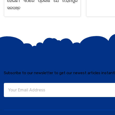
.ରାମପୁର
Subscribe to our newsletter to get our newest articles instantl