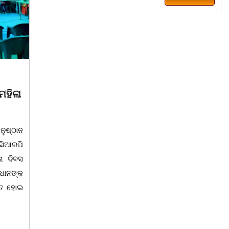
March 8, 2026
 ଦିବସ
ବିଶ୍ଵ ମହିଳା ଦିବସକୁ ନେଇ
୍ଟି ସୁନା’
ଏସବିଆଇ, ରାମଜୀ ଫାଉଣ୍ଡେସନ
ତରଫରୁ ଜରାୟୁ କର୍କଟ ରୋଗ
 ମହିଳା ଦିବସ ପାଳନ
ସଚେତନତା ଶିବିର
ତ ମା' ଭଗବତୀ କଳା
ିତା ଉପରେ ଆଧାରିତ
କଳାହାଣ୍ଡି,୮|୩(ପ୍ୟାରିଲାଲ ଦୁର୍ଗା ଙ୍କ ରିପୋର୍ଟ):
ଗୈ।ରୀ ସାଂସ୍କୃତିକ
ଆଜି ସାରା ବିଶ୍ୱରେ ବିଶ୍ୱ ମହିଳା ଦିବସ ପାଳନ
ଆନୁକୁଲ୍ୟରେ ମଞ୍ଚସ୍ଥ
କରୁଥିବା ବେଳେ କଳାହାଣ୍ଡି ଜ଼ିଲ୍ଲା କେସିଙ୍ଗା
ଭୈମିକ ଙ୍କ
ଠାରେ ଏସବିଆଇ ଓ ରାମଜୀ ଫାଉଣ୍ଡେସନ
ତରଫରୁ ବିଶ୍ଵ ମହିଳା ଦିବସ ପାଳନ ଅବସରରେ