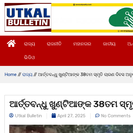
ରାଜ୍ୟ
ରାଜନୀତି
ମହାନଗର
ଜାତୀୟ
ଅନ
ଭିଡିଓ
Home
//
ରାଜ୍ୟ
//
ଆର୍ତ୍ତବନ୍ଧୁ ଖୁଣ୍ଟିଆଙ୍କ 38ତମ ସ୍ମୃତି ଚାରଣ ଦିବସ ଅନୁ
ଆର୍ତ୍ତବନ୍ଧୁ ଖୁଣ୍ଟିଆଙ୍କ 38ତମ ସ୍ମ
Utkal Bulletin
April 27, 2025
No Comments