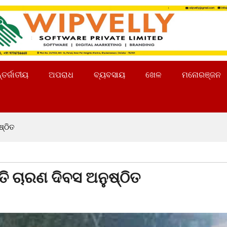
୍ତର୍ଜାତୀୟ
ଅପରାଧ
ବ୍ୟବସାୟ
ଖେଳ
ମନୋରଞ୍ଜନ
ଷ୍ଠିତ
ୃତି ଚାରଣ ଦିବସ ଅନୁଷ୍ଠିତ