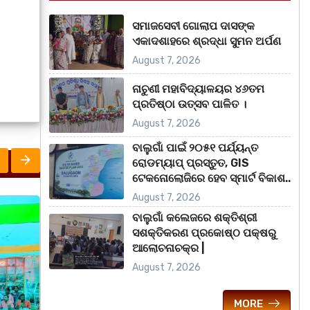
ସମାଜସେବୀ ଗୋଲାପ ଦାସଙ୍କ
ଏକାଦଶାହରେ ଶ୍ରଦ୍ଧା ସୁମନ ଅର୍ପଣ
August 7, 2026
ନାଚୁଣୀ ମହାବିଦ୍ୟାଳୟର ୪୬ତମ
ପ୍ରତିଷ୍ଠା ଉତ୍ସବ ପାଳିତ ।
August 7, 2026
ବାଲୁଗାଁ ପାଇଁ ୨୦୫୧ ପର୍ଯ୍ୟନ୍ତ
ରୋଡମ୍ୟାପ୍ ପ୍ରସ୍ତୁତ, GIS
ଟେକନୋଲୋଜିରେ ହେବ ସ୍ମାର୍ଟ ବିକାଶ..
August 7, 2026
ରାଜ୍ୟ
ବାଲୁଗାଁ କଲେଜରେ ଶକ୍ତିଶ୍ରୀ
ସଶକ୍ତିକରଣ ପ୍ରକୋଷ୍ଠ ପକ୍ଷରୁ
ଆଲୋଚନାଚକ୍ର |
August 7, 2026
MORE