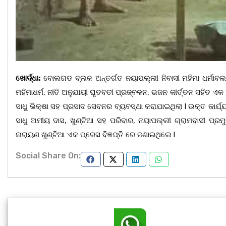
ଖୋର୍ଦ୍ଧା:
ବୋଲଗଡ ବ୍ଲକ ଅନ୍ତର୍ଗତ ନୟାପଲ୍ଲୀ ନିବାସୀ ମହିମା ଧର୍ମାବଲମ୍ବ
ମହିମାଧର୍ମ, ନୀତି ଅନୁଯାୟୀ ଘୃତବତୀ ପ୍ରଜ୍ବଳନ, ଭଜନ କୀର୍ତ୍ତନ ସହିତ ଏ
ସାଧୁ ଭିକ୍ଷା ସହ ପ୍ରସାଦ ସେବନର ବ୍ୟବସ୍ଥା କରାଯାଇଥିଲା l ଉକ୍ତ କାର୍ଯ୍
ସାଧୁ ଅମୀୟ ଦାସ, ଖୁଣ୍ଟିଆ ସହ ପରିବାର, ନୟାପଲ୍ଲୀ ଗ୍ରାମବାସୀ ପ
ନାରାୟଣ ଖୁଣ୍ଟିଆ ଏକ ପ୍ରେସ ବିଜ୍ଞପ୍ତି ରେ ଜଣାଇଥିଲେ l
Social Share On: