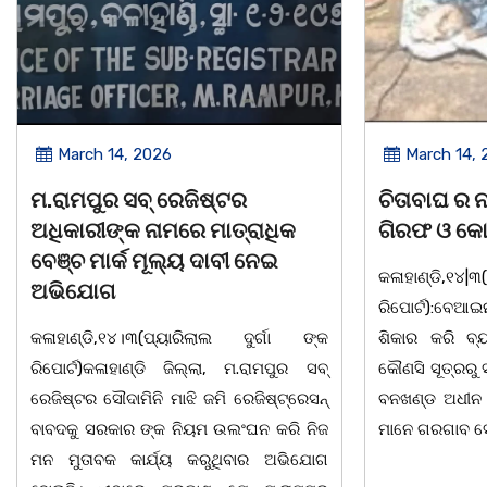
March 14, 2026
ଚିତାବାଘ ର ନଖ ଜବତ ତିନି ଯୁବକ
ସଶ
ଧିକ
ଗିରଫ ଓ କୋର୍ଟ ଚାଲାଣ
ଦି
େଇ
କଳାହାଣ୍ଡି,୧୪|୩(ପ୍ୟାରିଲାଲ ଦୁର୍ଗା ଙ୍କ
ଭୁବ
ରିପୋର୍ଟ):ବେଆଇନ ଭାବେ ବନ୍ୟଜନ୍ତୁ ଙ୍କ ର
"ସଶ
ର୍ଗା ଙ୍କ
ଶିକାର କରି ବ୍ୟବସାୟ ଚାଲୁଥିବା ସମ୍ପର୍କରେ
ସ୍ଥ
ମପୁର ସବ୍
କୌଣସି ସୂତ୍ରରୁ ସୂଚନା ପାଇ କଳାହାଣ୍ଡି ଉତ୍ତର
-20
ଷ୍ଟ୍ରେସନ୍
ବନଖଣ୍ଡ ଅଧୀନ କେଗାଁ ରେଞ୍ଜର ବନ କର୍ମଚାରୀ
ସଂଯ
 କରି ନିଜ
ମାନେ ଗରଗାବ ସେକ୍ସନ ଅଧୀନ କାନ୍ଦୁଲଝର
ଯାଇ
 ଅଭିଯୋଗ