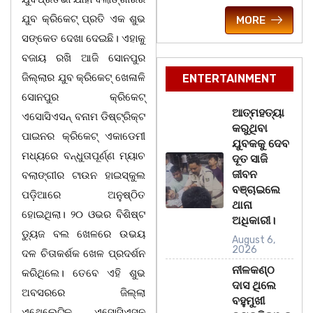
ଯୁବ କ୍ରିକେଟ୍ ପ୍ରତି ଏକ ଶୁଭ
MORE
ସଙ୍କେତ ଦେଖା ଦେଇଛି। ଏହାକୁ
ବଜାୟ ରଖି ଆଜି ସୋନପୁର
ଜିଲ୍ଲାର ଯୁବ କ୍ରିକେଟ୍ ଖେଳାଳି
ENTERTAINMENT
ସୋନପୁର କ୍ରିକେଟ୍
ଆତ୍ମହତ୍ୟା
ଏସୋସିଏସନ୍ ବନାମ ଡିଷ୍ଟ୍ରିକ୍ଟ
କରୁଥିବା
ପାଇନର କ୍ରିକେଟ୍ ଏକାଡେମୀ
ଯୁବକକୁ ଦେବ
ମଧ୍ୟରେ ବନ୍ଧୁତାପୂର୍ଣ୍ଣ ମ୍ୟାଚ
ଦୂତ ସାଜି
ଜୀବନ
ବଲାଙ୍ଗୀର ଟାଉନ ହାଇସ୍କୁଲ
ବଞ୍ଚାଇଲେ
ପଡ଼ିଆରେ ଅନୁଷ୍ଠିତ
ଥାନା
ହୋଇଥିଲା। ୨୦ ଓଭର ବିଶିଷ୍ଟ
ଅଧିକାରୀ।
ଡ୍ୟୁଜ ବଲ ଖେଳରେ ଉଭୟ
August 6,
2026
ଦଳ ଚିତାକର୍ଶକ ଖେଳ ପ୍ରଦର୍ଶନ
ନୀଳକଣ୍ଠ
କରିଥିଲେ। ତେବେ ଏହି ଶୁଭ
ଦାସ ଥିଲେ
ଅବସରରେ ଜିଲ୍ଲା
ବହୁମୁଖୀ
ଏଥେଲେଟିକ ଏସୋସିଏସନ