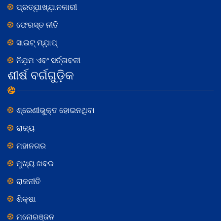
ପ୍ରତ୍ଯ଼ାଖ୍ଯ଼ାନକାରୀ
ଫେରସ୍ତ ନୀତି
ସାଇଟ୍ ମ୍ଯ଼ାପ୍
ନିଯ଼ମ ଏବଂ ସର୍ତ୍ତାବଳୀ
ଶୀର୍ଷ ବର୍ଗଗୁଡ଼ିକ
ଶ୍ରେଣୀଭୁକ୍ତ ହୋଇନଥିବା
ରାଜ୍ୟ
ମହାନଗର
ମୁଖ୍ୟ ଖବର
ରାଜନୀତି
ଶିକ୍ଷା
ମନୋରଞ୍ଜନ