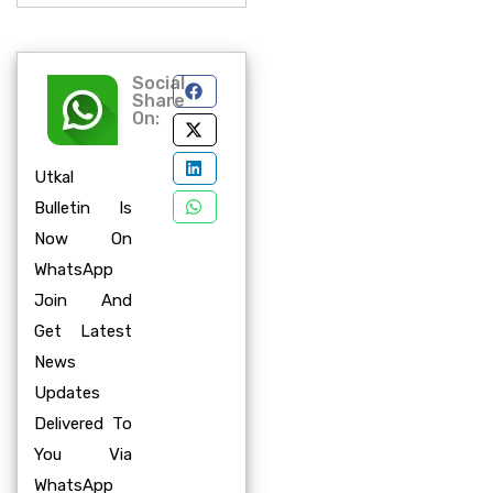
Social
Share
On:
Utkal
Bulletin Is
Now On
WhatsApp
Join And
Get Latest
News
Updates
Delivered To
You Via
WhatsApp