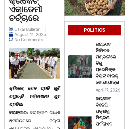
କ୍ରିକେଟ୍
ଏକାଡେମୀ
ଚର୍ଚ୍ଚାରେ
Utkal Bulletin
POLITICS
August 11, 2025
No Comments
ଜୟଦେବ
ନିର୍ବାଚନ
ମଣ୍ଡଳୀରେ
ବିଜୁ
ପ୍ରେମିଙ୍କ
ବିରାଟ ବାଇକ୍
ଶୋଭାଯାତ୍ରା
କ୍ରିକେଟ୍ ଖେଳ ପ୍ରତି ରୁଚି
April 17, 2026
ରଖୁଛନ୍ତି ବର୍ତ୍ତମାନର ଯୁବ
ଜୟଦେବ
ପ୍ରତିଭା
ବିଜେପି
ପକ୍ଷରୁ
ବଲାଙ୍ଗୀର:
ବଲାଙ୍ଗୀର ଗାନ୍ଧୀ
ମିଶ୍ରଣ
ଷ୍ଟାଡିୟମରେ ଜିଲ୍ଲା
ପର୍ବନାଏବ
ଏଥେଲେଟିକ ଏସୋସିଏସନ୍ ର