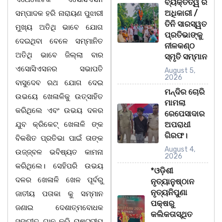
ବ୍ୟକ୍ତିତ୍ୱ ର
ଅଧିକାରୀ /
ସମ୍ପାଦକ ହରି ନାରାୟଣ ପୁଝାରୀ
ତିନି ସାରସ୍ୱତ
ମୁଖ୍ୟ ଅତିଥି ଭାବେ ଯୋଗ
ପ୍ରତିଭାଙ୍କୁ
ଦେଇଥିବା ବେଳେ ସମ୍ମାନିତ
ନୀଳକଣ୍ଠ
ଅତିଥି ଭାବେ ଜିଲ୍ଲା ବାର
ସ୍ମୃତି ସମ୍ମାନ
ଏସୋସିଏସନର ସଭାପତି
August 5,
2026
ବାସୁଦେବ ରଥ ଯୋଗ ଦେଇ
ମନ୍ଦିର ଚୋରି
ଉଭୟେ ଖେଳାଳିକୁ ଉତ୍ସାହିତ
ମାମଲା
କରିଥିଲେ ଏବଂ ଉଭୟ ଦଳର
ରେପେସାଦାର
ଯୁବ କ୍ରିକେଟ୍ ଖେଳାଳି ଙ୍କ
ଅପରାଧୀ
ଗିରଫ।
ବିକଶିତ ପ୍ରତିଭା ପାଇଁ ତାଙ୍କ
August 4,
ଉଜ୍ଜ୍ବଳ ଭବିଷ୍ୟତ କାମନା
2026
କରିଥିଲେ। ସେହିପରି ଉଭୟ
*ଓଡ଼ିଶୀ
ଦଳର ଖେଳାଳି ଖେଳ ପୂର୍ବରୁ
ନୃତ୍ୟାନୁଷ୍ଠାନ
ନୃତ୍ୟନିପୁଣା
ଜାତୀୟ ପତାକା କୁ ସମ୍ମାନ
ପକ୍ଷରୁ
ଜଣାଇ ଦେଶାତ୍ମବୋଧକ
କଲିକତାସ୍ଥିତ
ସଙ୍ଗୀତ ଗାନ କରି ରାଷ୍ଟ୍ରୀୟ