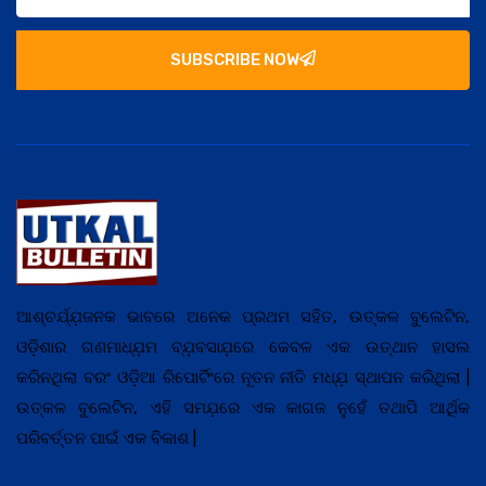
SUBSCRIBE NOW
ଆଶ୍ଚର୍ଯ୍ଯ଼ଜନକ ଭାବରେ ଅନେକ ପ୍ରଥମ ସହିତ, ଉତ୍କଳ ବୁଲେଟିନ,
ଓଡ଼ିଶାର ଗଣମାଧ୍ଯ଼ମ ବ୍ଯ଼ବସାଯ଼ରେ କେବଳ ଏକ ଉତ୍ଥାନ ହାସଲ
କରିନଥିଲା ବରଂ ଓଡ଼ିଆ ରିପୋର୍ଟିଂରେ ନୂତନ ନୀତି ମଧ୍ଯ଼ ସ୍ଥାପନ କରିଥିଲା |
ଉତ୍କଳ ବୁଲେଟିନ, ଏହି ସମଯ଼ରେ ଏକ କାଗଜ ନୁହେଁ ତଥାପି ଆର୍ଥିକ
ପରିବର୍ତ୍ତନ ପାଇଁ ଏକ ବିକାଶ |