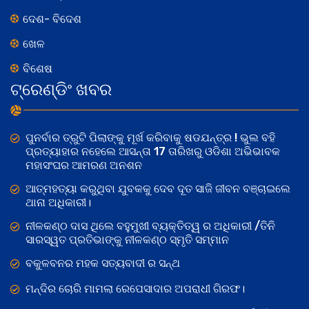
ଦେଶ- ବିଦେଶ
ଖେଳ
ବିଶେଷ
ଟ୍ରେଣ୍ଡିଂ ଖବର
ପୁନର୍ବାର ତ୍ରୁଟି ପିଲାଙ୍କୁ ମୂର୍ଖ କରିବାକୁ ଷଡଯନ୍ତ୍ର ! ଭୁଲ ବହି
ପ୍ରତ୍ୟାହାର ନହେଲେ ଆସନ୍ତା 17 ତାରିଖରୁ ଓଡିଶା ଅଭିଭାବକ
ମହାସଂଘର ଆମରଣ ଅନଶନ
ଆତ୍ମହତ୍ୟା କରୁଥିବା ଯୁବକକୁ ଦେବ ଦୂତ ସାଜି ଜୀବନ ବଞ୍ଚାଇଲେ
ଥାନା ଅଧିକାରୀ।
ନୀଳକଣ୍ଠ ଦାସ ଥିଲେ ବହୁମୁଖୀ ବ୍ୟକ୍ତିତ୍ୱ ର ଅଧିକାରୀ /ତିନି
ସାରସ୍ୱତ ପ୍ରତିଭାଙ୍କୁ ନୀଳକଣ୍ଠ ସ୍ମୃତି ସମ୍ମାନ
ବକୁଳବନର ମହକ ସତ୍ୟବାଦୀ ର ସନ୍ଥ
ମନ୍ଦିର ଚୋରି ମାମଲା ରେପେସାଦାର ଅପରାଧୀ ଗିରଫ।