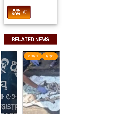
JOIN
NOW
RELATED NEWS
ଅପରାଧ
ରାଜ୍ୟ
ରାଜ୍ୟ