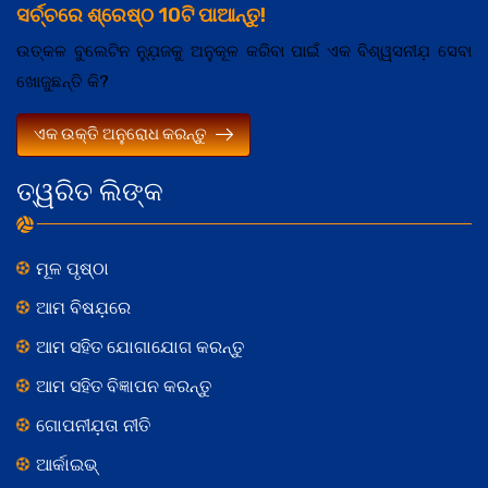
ସର୍ଚ୍ଚରେ ଶ୍ରେଷ୍ଠ 10ଟି ପାଆନ୍ତୁ!
ଉତ୍କଳ ବୁଲେଟିନ ନ୍ଯ଼ୁଜକୁ ଅନୁକୂଳ କରିବା ପାଇଁ ଏକ ବିଶ୍ୱସନୀଯ଼ ସେବା
ଖୋଜୁଛନ୍ତି କି?
ଏକ ଉକ୍ତି ଅନୁରୋଧ କରନ୍ତୁ
ତ୍ୱରିତ ଲିଙ୍କ
ମୂଳ ପୃଷ୍ଠା
ଆମ ବିଷଯ଼ରେ
ଆମ ସହିତ ଯୋଗାଯୋଗ କରନ୍ତୁ
ଆମ ସହିତ ବିଜ୍ଞାପନ କରନ୍ତୁ
ଗୋପନୀଯ଼ତା ନୀତି
ଆର୍କାଇଭ୍