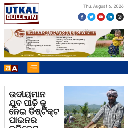
Thu, August 6, 2026
ଉଦୀୟମାନ
ଯୁବ ପୀଢ଼ି କୁ
ନେଇ ଡିଷ୍ଟିକ୍ଟ
ପାଇନର