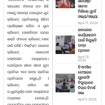
ସରପଞ୍ଚ
ସମେତ
ସହଯୋଗ ଫଳରେ ଗତ କିଛି
ମିଶିଲେ ୱାର୍ଡ
ମାସରୁ ଆରମ୍ଭ ହୋଇଥିବା ଯୁବ
ସଭ୍ୟ/ସଭ୍ୟା
କ୍ରିକେଟ୍ ପ୍ରତିଭାଙ୍କୁ କିଛିଟା
April 17, 2026
ପ୍ରଶିକ୍ଷଣ ତାଲିମ ଓ ଯୁବା
ଜନଗଣନା
କ୍ରିକେଟ୍ ଖେଳାଳିଙ୍କ ଇଚ୍ଛା
କାର୍ଯ୍ୟକ୍ରମ
ଶକ୍ତି ଫଳରେ କ୍ରିକେଟ୍ ଖେଳ
ପାଇଁ ନିଯୁକ୍ତି
ପତ୍ର
ଜାରି ରହିଛି। ଡିଷ୍ଟିକ୍ଟ ପାଇନର
ପ୍ରଦାନ
କ୍ରିକେଟ୍ ଏକାଡେମୀ
April 12,
ବଲାଙ୍ଗୀର ମାଧ୍ୟମରେ।
2026
ଯେଉଁଥିରେ ଧୀରେ ଧୀରେ ଯୁବା
ବିଏମସିର
ପ୍ରତିଭା ଏବେ ତାଙ୍କ ପ୍ରତିଭା
ବେଆଇନ
ୟୁଜରଫି
ପ୍ରତିପାଦନ କରୁଛନ୍ତି l
ବିରୁଦ୍ଧରେ
କ୍ରିକେଟ୍ ତାଲିମ ସହ
ବିଚାର ବିମର୍ଶ
ବନ୍ଧୁତାପୂର୍ଣ୍ଣ ଖେଳ ମାଧ୍ୟମରେ
ସଭା
ଅଗ୍ରସର ହେଉଛନ୍ତି
April 9, 2026
ଯୁବପ୍ରତିଭା ଯାହା ବଲାଙ୍ଗୀରର