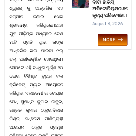
ବାଟା ହାଉସ୍
ଧ୍ୱ୍ଜଜ୍ କୁ ଆନ୍ତରିକ ସହ
ଅଡିଟୋରିୟମଠାରେ
ନୃତ୍ୟ ପରିବେଷଣ।
ସମ୍ମାନ ଜଣାଇ ଖେଳ
August 3, 2026
ଶୁଭାରମ୍ଭ କରିଥିଲେ।ଯାହା
ଯୁବ ପୀଢ଼ିଙ୍କ ମଧ୍ୟରେ ଦେଶ
MORE
ମାଟି ପ୍ରତି ଥିବା ତାଙ୍କ
ଆନ୍ତରିକ ଭଲ ପାଇବା ଝଲ୍
ଝଲ୍ ପରୀଲକ୍ଷିତ ହୋଇଥିଲା।
ସେପଟେ ଏହି ବନ୍ଧୁତା ପୂର୍ଣ୍ଣ ୨୦
ଓଭର ବିଶିଷ୍ଟ ଡ୍ୟୁଜ ବଲ
କ୍ରିକେଟ୍ ମ୍ୟାଚ ଆୟୋଜନ
କରିଥିବା ଏକାଡେମୀ ର ଚେୟାର
ମେନ୍ ସୁଶାନ୍ତ କୁମାର ଠାକୁର,
ରଞ୍ଜନ କୁମାର ଠାକୁର,ବିକାଶ
ମିଶ୍ର, ସନ୍ତୋଷ ପାଣିଗ୍ରାହୀ
ଆରୟନ ଠାକୁର ପ୍ରମୁଖ
ରହିଥିବା ବେଳେ ରଶ୍ମି ରଞ୍ଜନ