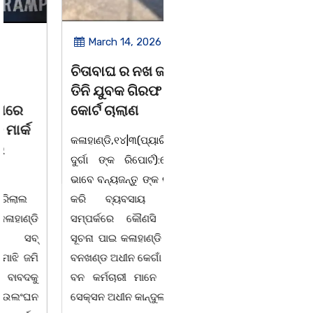
March 14, 2026
March 8, 2026
ଚିତାବାଘ ର ନଖ ଜବତ
ସଶକ୍ତ ଓଡିଶା ପକ୍ଷରୁ
ତିନି ଯୁବକ ଗିରଫ ଓ
ବିଶ୍ୱ ମହିଳା ଦିବସ
କୋର୍ଟ ଚାଲାଣ
ଅନୁଷ୍ଠିତ
କଳାହାଣ୍ଡି,୧୪|୩(ପ୍ୟାରିଲାଲ
ଭୁବନେଶ୍ୱର, 08/03/ 26:
ଦୁର୍ଗା ଙ୍କ ରିପୋର୍ଟ):ବେଆଇନ
ସାମାଜିକ ଅନୁଷ୍ଠାନ "ସଶକ୍ତ
ଭାବେ ବନ୍ୟଜନ୍ତୁ ଙ୍କ ର ଶିକାର
ଓଡିଶା"ପକ୍ଷରୁ ସ୍ଥାନୀୟ
କରି ବ୍ୟବସାୟ ଚାଲୁଥିବା
ସିଆରପି ସ୍ଥିତ କାର୍ଯ୍ୟାଳୟ
ସମ୍ପର୍କରେ କୌଣସି ସୂତ୍ରରୁ
ଠାରେ "ବିଶ୍ୱ ମହିଳା ଦିବସ
ସୂଚନା ପାଇ କଳାହାଣ୍ଡି ଉତ୍ତର
-2026 ଆବାହକ ବିଜୟ କୁମାର
ବନଖଣ୍ଡ ଅଧୀନ କେଗାଁ ରେଞ୍ଜର
ପ୍ରଧାନଙ୍କ ସଂଯୋଜନା ଓ
ବନ କର୍ମଚାରୀ ମାନେ ଗରଗାବ
ସଭାପତିତ୍ବ ରେ ଅନୁଷ୍ଠିତ
ସେକ୍ସନ ଅଧୀନ କାନ୍ଦୁଲଝର
ହୋଇ ଯାଇଛି l ମହିଳା