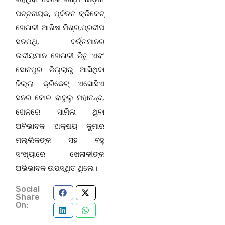
ପଟ୍ଟନାୟକ, ପୂର୍ବତନ କ୍ରିକେଟ୍
ଖେଳାଳୀ ଆଶିଷ ମିଶ୍ର,ପ୍ରଦୀପ
ସତପଥି, ବର୍ତ୍ତମାନର
ଉଦୀୟମାନ ଖେଳାଳୀ ଜିତୁ ଏବଂ
ସୋନପୁର ଜିଲ୍ଲାରୁ ଆସିଥିବା
ଜିଲ୍ଲା କ୍ରିକେଟ୍ ଏସୋସିଏ
ସନର କୋଚ ବାବୁଲୁ ମହାନନ୍ଦ,
ଖେଳରେ ସାମିଲ ଥିବା
ଅବିଭାବକ ଅକ୍ଷୟ କୁମାର
ମଲ୍ଲିକଙ୍କ ସହ ବହୁ
ସଂଖ୍ୟାରେ ଖେଳାଳୀଙ୍କ
ଅଭିଭାବକ ଉପସ୍ଥିତ ଥିଲେ।
Social
Share
On: