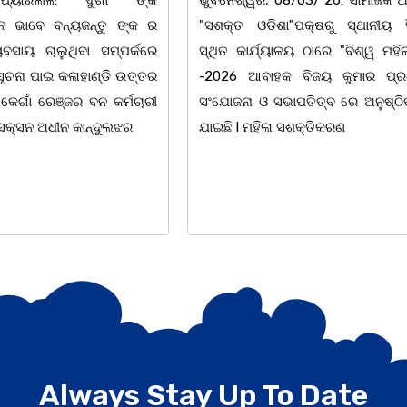
 ଓଡିଶା"ପକ୍ଷରୁ ସ୍ଥାନୀୟ ସିଆରପି
ଅବସରରେ ବାଲୁଗାଁସ୍ଥିତ ମା
ାର୍ଯ୍ୟାଳୟ ଠାରେ "ବିଶ୍ୱ ମହିଳା ଦିବସ
ନିକେତନ ର ଓଡ଼ିଆ ଅସ୍ମିତା
ଆବାହକ ବିଜୟ କୁମାର ପ୍ରଧାନଙ୍କ
ନାଟକ "ଖାଣ୍ଟି ସୁନା" ଗୈ।ର
 ଓ ସଭାପତିତ୍ବ ରେ ଅନୁଷ୍ଠିତ ହୋଇ
ପ୍ରତିଷ୍ଠାନ, ଖୋର୍ଦ୍ଧା ଆନୁକୁ
 ମହିଳା ସଶକ୍ତିକରଣ
ହୋଇଯାଇଛି। ଡ଼ଃ ପ୍ରଦୀପ ଭୈମି
Always Stay Up To Date