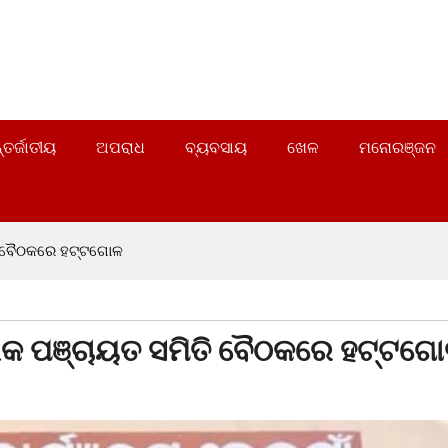
୍ତର୍ଜାତୀୟ
ଅପରାଧ
ବ୍ୟବସାୟ
ଖେଳ
ମନୋରଞ୍ଜନ
ତି ବୈଠକରେ ହଟ୍ଟଗୋଳ
୍ଲକ ପଞ୍ଚାୟତ ସମିତି ବୈଠକରେ ହଟ୍ଟଗ