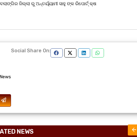
ଙ୍ଗିର ଜିଲ୍ଲା ରୁ ଅନ୍ତର୍ୟ୍ୟାମୀ ସାହୁ ଙ୍କ ରିପୋର୍ଟ୍ କ୍ଷ
Social Share On:
 News
ATED NEWS