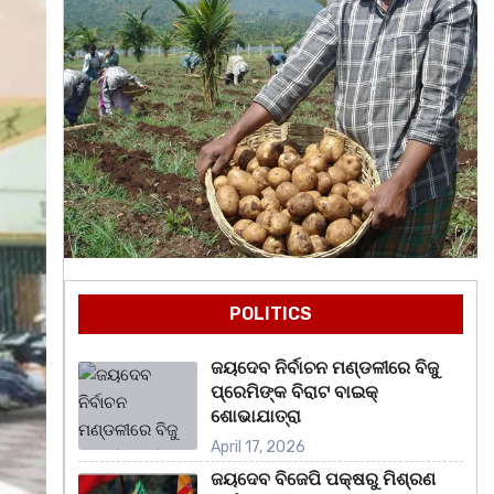
POLITICS
ଜୟଦେବ ନିର୍ବାଚନ ମଣ୍ଡଳୀରେ ବିଜୁ
ପ୍ରେମିଙ୍କ ବିରାଟ ବାଇକ୍
ଶୋଭାଯାତ୍ରା
April 17, 2026
ଜୟଦେବ ବିଜେପି ପକ୍ଷରୁ ମିଶ୍ରଣ