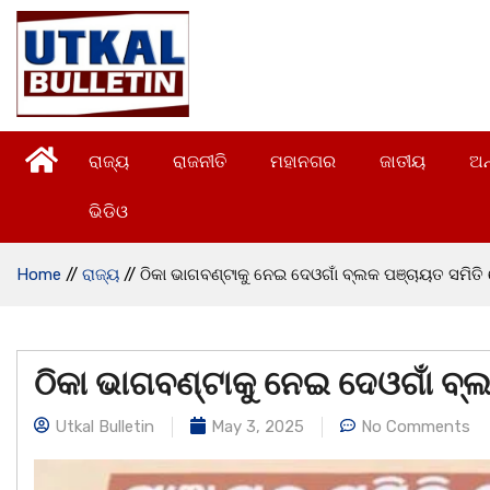
ରାଜ୍ୟ
ରାଜନୀତି
ମହାନଗର
ଜାତୀୟ
ଅନ
ଭିଡିଓ
Home
//
ରାଜ୍ୟ
//
ଠିକା ଭାଗବଣ୍ଟାକୁ ନେଇ ଦେଓଗାଁ ବ୍ଲକ ପଞ୍ଚାୟତ ସମି
ଠିକା ଭାଗବଣ୍ଟାକୁ ନେଇ ଦେଓଗାଁ ବ
Utkal Bulletin
May 3, 2025
No Comments