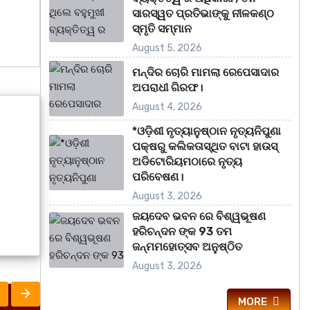
ସାରସ୍ୱତ ପ୍ରତିଭାଙ୍କୁ ନୀଳକଣ୍ଠ
ସ୍ମୃତି ସମ୍ମାନ
August 5, 2026
ମନ୍ଦିର ଚୋରି ମାମଲା ରେପେସାଦାର
ଅପରାଧୀ ଗିରଫ।
August 4, 2026
*ଓଡ଼ିଶୀ ନୃତ୍ୟାନୁଷ୍ଠାନ ନୃତ୍ୟନିପୁଣା
ପକ୍ଷରୁ କଲିକତାସ୍ଥିତ ବାଟା ହାଉସ୍
ଅଡିଟୋରିୟମଠାରେ ନୃତ୍ୟ
ପରିବେଷଣ।
August 3, 2026
ଜୟଦେବ ଭବନ ରେ ବିଶ୍ୱଭୂଷଣ
ହରିଚନ୍ଦନ ଙ୍କ 93 ତମ
ଜନ୍ମମହୋତ୍ସବ ଅନୁଷ୍ଠିତ
August 3, 2026
MORE