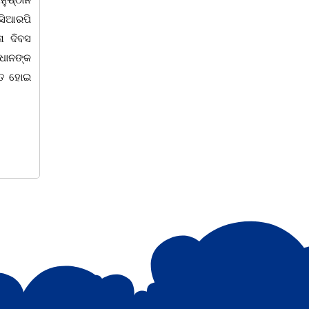
ସଚେତନତା ଶିବିର
' ଭଗବତୀ କଳା
 ଉପରେ ଆଧାରିତ
କଳାହାଣ୍ଡି,୮|୩(ପ୍ୟାରିଲାଲ ଦୁର୍ଗା ଙ୍କ ରିପୋର୍ଟ):
ୀ ସାଂସ୍କୃତିକ
ଆଜି ସାରା ବିଶ୍ୱରେ ବିଶ୍ୱ ମହିଳା ଦିବସ ପାଳନ
ଲ୍ୟରେ ମଞ୍ଚସ୍ଥ
କରୁଥିବା ବେଳେ କଳାହାଣ୍ଡି ଜ଼ିଲ୍ଲା କେସିଙ୍ଗା
କ ଙ୍କ
ଠାରେ ଏସବିଆଇ ଓ ରାମଜୀ ଫାଉଣ୍ଡେସନ
ତରଫରୁ ବିଶ୍ଵ ମହିଳା ଦିବସ ପାଳନ ଅବସରରେ
କେସିଙ୍ଗା ଏନ୍ଏସିର ବୋରିଙ୍ଗପଦର