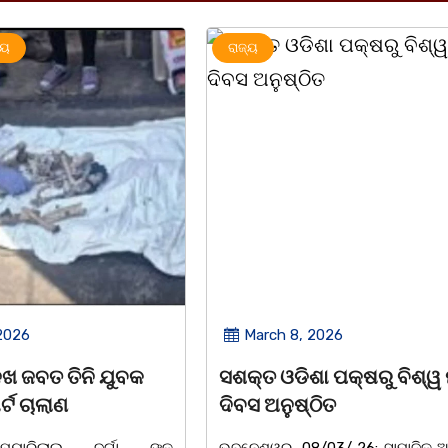
ରାଜ୍ୟ
h 8, 2026
March 8, 2026
ଓଡିଶା ପକ୍ଷରୁ ବିଶ୍ୱ ମହିଳା
ଆନ୍ତର୍ଜାତୀୟ ମହିଳା ଦିବ
ନୁଷ୍ଠିତ
ଉପଲକ୍ଷେ ନାଟକ ‘ଖାଣ୍ଟି
ୱର, 08/03/ 26: ସାମାଜିକ ଅନୁଷ୍ଠାନ
ଚିଲିକା: ଆନ୍ତର୍ଜାତୀୟ ମହି