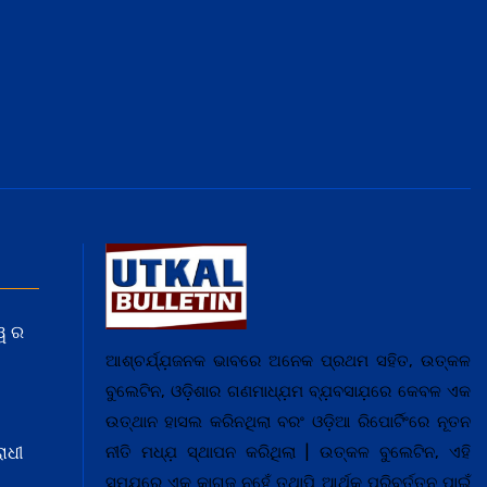
ୱ ର
ଆଶ୍ଚର୍ଯ୍ଯ଼ଜନକ ଭାବରେ ଅନେକ ପ୍ରଥମ ସହିତ, ଉତ୍କଳ
ବୁଲେଟିନ, ଓଡ଼ିଶାର ଗଣମାଧ୍ଯ଼ମ ବ୍ଯ଼ବସାଯ଼ରେ କେବଳ ଏକ
ଉତ୍ଥାନ ହାସଲ କରିନଥିଲା ବରଂ ଓଡ଼ିଆ ରିପୋର୍ଟିଂରେ ନୂତନ
ାଧୀ
ନୀତି ମଧ୍ଯ଼ ସ୍ଥାପନ କରିଥିଲା | ଉତ୍କଳ ବୁଲେଟିନ, ଏହି
ସମଯ଼ରେ ଏକ କାଗଜ ନୁହେଁ ତଥାପି ଆର୍ଥିକ ପରିବର୍ତ୍ତନ ପାଇଁ