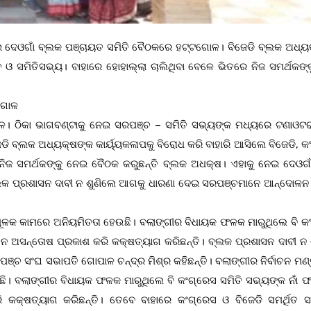
ନେଇ ଦେଓଗାଁ ବ୍ଲକ ପଞ୍ଚାୟତ ସମିତି ବୈଠକରେ ହଟ୍ଟଗୋଳ। ବିଜେଡି ବ୍ଲକ ଅଧ୍ୟ
ଚ ଓ ସମିତିସଭ୍ୟ। ବାହାରେ ହୋହାଲ୍ଲା ଚାଲିଥିବା ବେଳେ ଭିତରେ ନିଜ ସମର୍ଥକଙ୍
ଟଗୋଳ
ୋଳ। ଠିକା ଭାଗବଣ୍ଟାକୁ ନେଇ ସରପଞ୍ଚ – ସମିତି ସଭ୍ୟଙ୍କ ମଧ୍ୟରେ ଟଣାଓଟ
ଡି ବ୍ଲକ ଅଧ୍ୟକ୍ଷଙ୍କ କାର୍ୟ୍ୟକଳାପକୁ ବିରୋଧ କରି ବାହାରି ଆସିଲେ ବିଜେଡି, 
ନିଜ ସମର୍ଥକଙ୍କୁ ନେଇ ବୈଠକ କରୁଛନ୍ତି ବ୍ଲକ ଅଧକ୍ଷ। ଏହାକୁ ନେଇ ଦେଓଗାଁ
ବ୍ଲକ ପ୍ରଶାସନ ଦାବୀ ନ ଶୁଣିଲେ ଆଗକୁ ଧାରଣା ଦେଇ ସରପଞ୍ଚମାନେ ଆନ୍ଦୋଳନ
ନତିମୂଳକ କାମରେ ଅନିୟମିତତା ହେଉଛି। ବଲାଙ୍ଗୀର ବିଧାୟକ ଫଳକ ମାରୁଥିଲେ ବି କ
ନେ ଅସନ୍ତୋଷ ପ୍ରକାଶ କରି କକ୍ଷତ୍ୟାଗ କରିଛନ୍ତି। ବ୍ଲକ ପ୍ରଶାସନ ଦାବୀ ନ 
 ସଂଘ ସଭାପତି ଗୋପାଳ ଚନ୍ଦ୍ର ମିଶ୍ର କହିଛନ୍ତି। ବଲାଙ୍ଗୀର ନିର୍ବାଚନ ମଣ
େଉଛି। ବଲାଙ୍ଗୀର ବିଧାୟକ ଫଳକ ମାରୁଥିଲେ ବି କଂଗ୍ରେସ ସମିତି ସଭ୍ୟଙ୍କ ନାଁ
 କକ୍ଷତ୍ୟାଗ କରିଛନ୍ତି। ତେବେ ବାହାରେ କଂଗ୍ରେସ ଓ ବିଜେଡି ସମର୍ଥିତ 