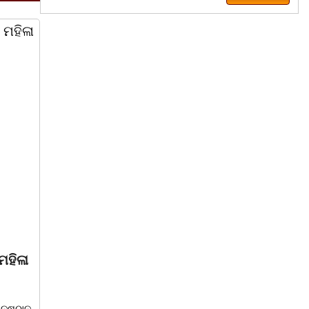
ରାଜ୍ୟ
March 8, 2026
ସ
ବିଶ୍ଵ ମହିଳା ଦିବସକୁ ନେଇ
 ସୁନା’
ଏସବିଆଇ, ରାମଜୀ ଫାଉଣ୍ଡେସନ
ତରଫରୁ ଜରାୟୁ କର୍କଟ ରୋଗ
ଳା ଦିବସ ପାଳନ