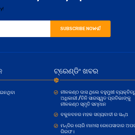
y!
SUBSCRIBE NOW
କ
ଟ୍ରେଣ୍ଡିଂ ଖବର
ନୀଳକଣ୍ଠ ଦାସ ଥିଲେ ବହୁମୁଖୀ ବ୍ୟକ୍ତିତ୍
ୋଇନଥିବା
ଅଧିକାରୀ /ତିନି ସାରସ୍ୱତ ପ୍ରତିଭାଙ୍କୁ
ନୀଳକଣ୍ଠ ସ୍ମୃତି ସମ୍ମାନ
ବକୁଳବନର ମହକ ସତ୍ୟବାଦୀ ର ସନ୍ଥ
ମନ୍ଦିର ଚୋରି ମାମଲା ରେପେସାଦାର ଅପର
ଗିରଫ।