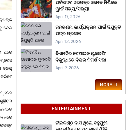
ପର୍ବନାଏବ ସରପଞ୍ଚ ସମେତ ମିଶିଲେ
ୱାର୍ଡ ସଭ୍ୟ/ସଭ୍ୟା
April 17, 2026
କ୍ଷଙ୍କ
ଜନଗଣନା କାର୍ଯ୍ୟକ୍ରମ ପାଇଁ ନିଯୁକ୍ତି
କୁ ନେଇ
ପତ୍ର ପ୍ରଦାନ
April 12, 2026
ରା ପରେ
ବିଏମସିର ବେଆଇନ ୟୁଜରଫି
ବିରୁଦ୍ଧରେ ବିଚାର ବିମର୍ଶ ସଭା
କଂଗ୍ରେସ
April 9, 2026
 ବ୍ଳକ୍
 କରିବେ
MORE
ଂଗ୍ରେସ
ଶୁଣିଲେ
ENTERTAINMENT
୍ଡଳୀରେ
 ଫଳକରେ
ନୀଳକଣ୍ଠ ଦାସ ଥିଲେ ବହୁମୁଖୀ
ସରପଞ୍ଚ
ବ୍ୟକ୍ତିତ୍ୱ ର ଅଧିକାରୀ /ତିନି