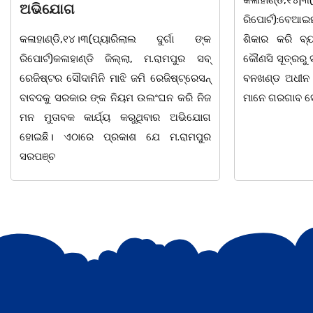
ରିପୋର୍ଟ):ବେଆଇନ ଭାବେ ବନ୍ୟଜନ୍ତୁ ଙ୍କ ର
"ସଶକ୍ତ
 ଙ୍କ
ଶିକାର କରି ବ୍ୟବସାୟ ଚାଲୁଥିବା ସମ୍ପର୍କରେ
ସ୍ଥିତ କ
 ସବ୍
କୌଣସି ସୂତ୍ରରୁ ସୂଚନା ପାଇ କଳାହାଣ୍ଡି ଉତ୍ତର
-2026 
େସନ୍
ବନଖଣ୍ଡ ଅଧୀନ କେଗାଁ ରେଞ୍ଜର ବନ କର୍ମଚାରୀ
ସଂଯୋଜନା
 ନିଜ
ମାନେ ଗରଗାବ ସେକ୍ସନ ଅଧୀନ କାନ୍ଦୁଲଝର
ଯାଇଛି l
ିଯୋଗ
ପୁର