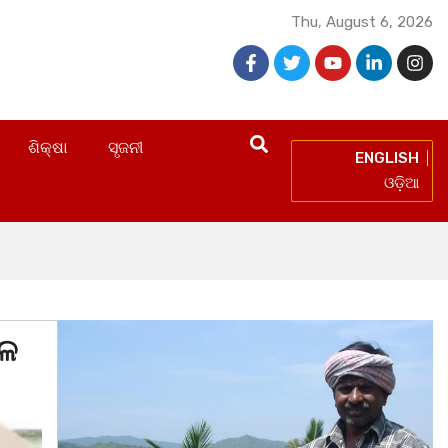
Thu, August 6, 2026
ଶିକ୍ଷା
ସୃଜନୀ
ENGLISH
ଓଡ଼ିଆ
ୋଳ