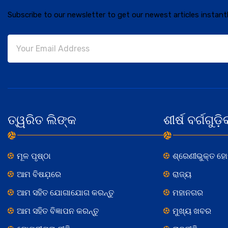
Subscribe to our newsletter to get our newest articles instantl
ତ୍ୱରିତ ଲିଙ୍କ
ଶୀର୍ଷ ବର୍ଗଗୁଡ଼ି
ମୂଳ ପୃଷ୍ଠା
ଶ୍ରେଣୀଭୁକ୍ତ ହ
ଆମ ବିଷଯ଼ରେ
ରାଜ୍ୟ
ଆମ ସହିତ ଯୋଗାଯୋଗ କରନ୍ତୁ
ମହାନଗର
ଆମ ସହିତ ବିଜ୍ଞାପନ କରନ୍ତୁ
ମୁଖ୍ୟ ଖବର