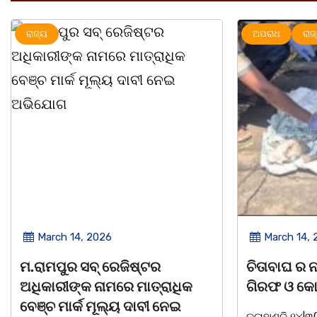
ଅପରାଧ
ରାଜ୍ୟ
ରାଜ୍ୟ
March 14, 2026
Marc
ଚିତାବାଘ ର ନଖ ଜବତ ତିନି ଯୁବକ
ସଶକ୍ତ 
ଗିରଫ ଓ କୋର୍ଟ ଚାଲାଣ
ଦିବସ ଅ
କଳାହାଣ୍ଡି,୧୪|୩(ପ୍ୟାରିଲାଲ ଦୁର୍ଗା ଙ୍କ
ଭୁବନେଶ୍