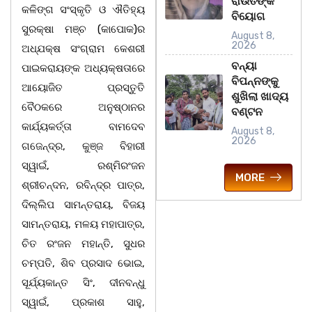
ରାଉତଙ୍କ
କଳିଙ୍ଗ ସଂସ୍କୃତି ଓ ଐତିହ୍ୟ
ବିୟୋଗ
ସୁରକ୍ଷା ମଞ୍ଚ (କାପୋକ)ର
August 8,
2026
ଅଧ୍ଯକ୍ଷ ସଂଗ୍ରାମ କେଶରୀ
ବନ୍ୟା
ପାଇକରାୟଙ୍କ ଅଧ୍ୟକ୍ଷତାରେ
ବିପନ୍ନଙ୍କୁ
ଆୟୋଜିତ ପ୍ରସ୍ତୁତି
ଶୁଖିଲା ଖାଦ୍ୟ
ବୈଠକରେ ଅନୁଷ୍ଠାନର
ବଣ୍ଟନ
କାର୍ଯ୍ୟକର୍ତ୍ତା ବାମଦେବ
August 8,
2026
ଗଜେନ୍ଦ୍ର, କୁଞ୍ଜ ବିହାରୀ
ସ୍ୱାଇଁ, ରଶ୍ମିରଂଜନ
MORE
ଶ୍ରୀଚନ୍ଦନ, ରବିନ୍ଦ୍ର ପାତ୍ର,
ଦିଲ୍ଲିପ ସାମନ୍ତରାୟ, ବିଜୟ
ସାମନ୍ତରାୟ, ମଳୟ ମହାପାତ୍ର,
ଚିତ ରଂଜନ ମହାନ୍ତି, ସୁଧର
ଚମ୍ପତି, ଶିବ ପ୍ରସାଦ ଭୋଇ,
ସୂର୍ଯ୍ୟକାନ୍ତ ସିଂ, ଦୀନବନ୍ଧୁ
ସ୍ୱାଇଁ, ପ୍ରକାଶ ସାହୁ,