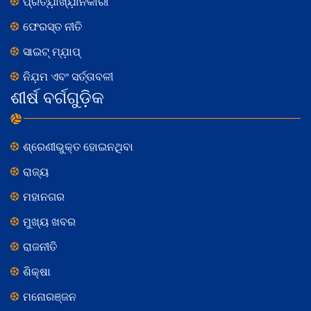
ପ୍ରତ୍ଯ଼ାଖ୍ଯ଼ାନକାରୀ
ଫେରସ୍ତ ନୀତି
ସାଇଟ୍ ମ୍ଯ଼ାପ୍
ନିଯ଼ମ ଏବଂ ସର୍ତ୍ତାବଳୀ
ଶୀର୍ଷ ବର୍ଗଗୁଡ଼ିକ
ଶ୍ରେଣୀଭୁକ୍ତ ହୋଇନଥିବା
ରାଜ୍ୟ
ମହାନଗର
ମୁଖ୍ୟ ଖବର
ରାଜନୀତି
ଶିକ୍ଷା
ମନୋରଞ୍ଜନ