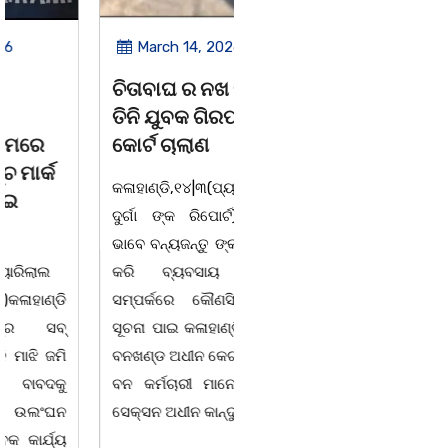
March 14, 2026
March 8, 2026
ଚିତାବାଘ ର ନଖ ଜବତ
ସଶକ୍ତ ଓଡିଶା ପକ୍ଷରୁ
ତିନି ଯୁବକ ଗିରଫ ଓ
ବିଶ୍ୱ ମହିଳା ଦିବସ
କୋର୍ଟ ଚାଲାଣ
ଅନୁଷ୍ଠିତ
କଳାହାଣ୍ଡି,୧୪|୩(ପ୍ୟାରିଲାଲ
ଭୁବନେଶ୍ୱର, 08/03/ 26:
ଦୁର୍ଗା ଙ୍କ ରିପୋର୍ଟ):ବେଆଇନ
ସାମାଜିକ ଅନୁଷ୍ଠାନ "ସଶକ୍ତ
ଭାବେ ବନ୍ୟଜନ୍ତୁ ଙ୍କ ର ଶିକାର
ଓଡିଶା"ପକ୍ଷରୁ ସ୍ଥାନୀୟ
କରି ବ୍ୟବସାୟ ଚାଲୁଥିବା
ସିଆରପି ସ୍ଥିତ କାର୍ଯ୍ୟାଳୟ
ସମ୍ପର୍କରେ କୌଣସି ସୂତ୍ରରୁ
ଠାରେ "ବିଶ୍ୱ ମହିଳା ଦିବସ
ସୂଚନା ପାଇ କଳାହାଣ୍ଡି ଉତ୍ତର
-2026 ଆବାହକ ବିଜୟ କୁମାର
ବନଖଣ୍ଡ ଅଧୀନ କେଗାଁ ରେଞ୍ଜର
ପ୍ରଧାନଙ୍କ ସଂଯୋଜନା ଓ
ବନ କର୍ମଚାରୀ ମାନେ ଗରଗାବ
ସଭାପତିତ୍ବ ରେ ଅନୁଷ୍ଠିତ
ସେକ୍ସନ ଅଧୀନ କାନ୍ଦୁଲଝର
ହୋଇ ଯାଇଛି l ମହିଳା
ସଶକ୍ତିକରଣ