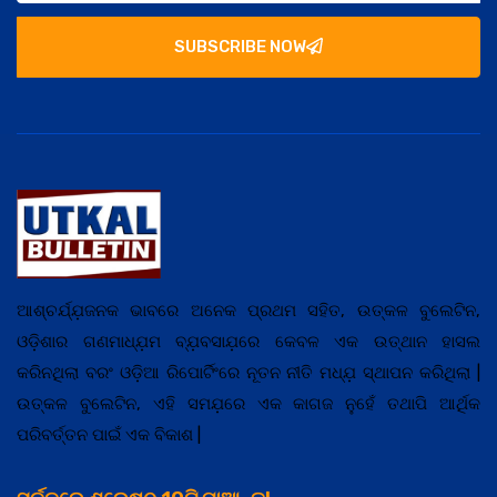
SUBSCRIBE NOW
ଆଶ୍ଚର୍ଯ୍ଯ଼ଜନକ ଭାବରେ ଅନେକ ପ୍ରଥମ ସହିତ, ଉତ୍କଳ ବୁଲେଟିନ,
ଓଡ଼ିଶାର ଗଣମାଧ୍ଯ଼ମ ବ୍ଯ଼ବସାଯ଼ରେ କେବଳ ଏକ ଉତ୍ଥାନ ହାସଲ
କରିନଥିଲା ବରଂ ଓଡ଼ିଆ ରିପୋର୍ଟିଂରେ ନୂତନ ନୀତି ମଧ୍ଯ଼ ସ୍ଥାପନ କରିଥିଲା |
ଉତ୍କଳ ବୁଲେଟିନ, ଏହି ସମଯ଼ରେ ଏକ କାଗଜ ନୁହେଁ ତଥାପି ଆର୍ଥିକ
ପରିବର୍ତ୍ତନ ପାଇଁ ଏକ ବିକାଶ |