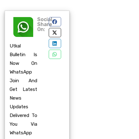
Social
Share
On:
Utkal
Bulletin Is
Now On
WhatsApp
Join And
Get Latest
News
Updates
Delivered To
You Via
WhatsApp