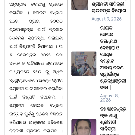
ଶ୍ରୀମତୀ ସାବିତ୍ରୀ
ଅନୁଷ୍ଠାନ ତରଫରୁ ପ୍ରଦାନ
ରାଉତଙ୍କ ବିୟୋଗ
କରାଯିବ । ବୋଇତ ବନ୍ଦାଣ
August 9, 2026
ପରେ ପ୍ରାୟ ୫୦୦୦
ଗାୟକ
ଶ୍ରଦ୍ଧାଳୁଙ୍କ ପାଇଁ ପ୍ରସାଦ
ଶେଖର
ସେବନର ବ୍ୟବସ୍ଥା କରାଯିବା
ଜଗନ୍ନାଥ
ପାଇଁ ନିଷ୍ପତ୍ତି ନିଆଗଲା । ତା
ବେହେରା ଓ
ଗାୟକ
୬ ନଭେମ୍ବର ୨୦୨୫ ରିଖ
ସମ୍ରାଟ
ସକାଳ ୭ ଘଟିକାରେ ଶ୍ରମଦାନ
ଅଭୟ ଚରଣ
ମାଧ୍ୟମରେ ୨୫୦ ରୁ ଅଧିକ
ସ୍ୱାଇଁଙ୍କ
ସ୍ୱେଚ୍ଛାସେବୀ ମାନଙ୍କ ଦ୍ବାରା
ଶ୍ରଦ୍ଧାଞ୍ଚଳୀ
ସଭା |
ଦୟାନଦୀ ଘାଟ ସଫେଇ କରାଯିବା
August 8,
ପାଇଁ ନିଷ୍ପତି ନିଆଗଲା ।
2026
ଦୟାନଦୀ ବୋଇତ ବନ୍ଦାଣ
ଡଃ ଜ୍ଞାନେନ୍ଦ୍ର
ଉତ୍ସବ ପୁର୍ବରୁ ପ୍ରେସ ବିଜ୍ଞପ୍ତି
ଙ୍କ ଶାଶୁ
ଶ୍ରୀମତୀ
ଜରିଆରେ ଉତ୍ସବର ସବିଶେଷ
ସାବିତ୍ରୀ
ବିବରଣୀ ପ୍ରଦାନ କରାଯିବ ।