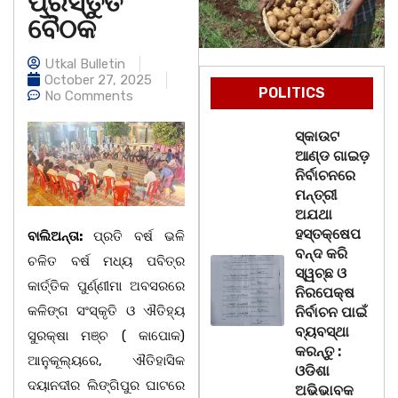
ପ୍ରସ୍ତୁତି
ବୈଠକ
Utkal Bulletin
October 27, 2025
POLITICS
No Comments
ସ୍କାଉଟ
ଆଣ୍ଡ ଗାଇଡ଼
ନିର୍ବାଚନରେ
ମନ୍ତ୍ରୀ
ଅଯଥା
ହସ୍ତକ୍ଷେପ
ବାଲିଅନ୍ତା:
ପ୍ରତି ବର୍ଷ ଭଳି
ବନ୍ଦ କରି
ଚଳିତ ବର୍ଷ ମଧ୍ୟ ପବିତ୍ର
ସ୍ୱଚ୍ଛ ଓ
କାର୍ତ୍ତିକ ପୁର୍ଣ୍ଣୀମା ଅବସରରେ
ନିରପେକ୍ଷ
କଳିଙ୍ଗ ସଂସ୍କୃତି ଓ ଐତିହ୍ୟ
ନିର୍ବାଚନ ପାଇଁ
ବ୍ୟବସ୍ଥା
ସୁରକ୍ଷା ମଞ୍ଚ ( କାପୋକ)
କରନ୍ତୁ :
ଆନୁକୂଲ୍ୟରେ, ଐତିହାସିକ
ଓଡିଶା
ଦୟାନଦୀର ଲିଙ୍ଗିପୁର ଘାଟରେ
ଅଭିଭାବକ