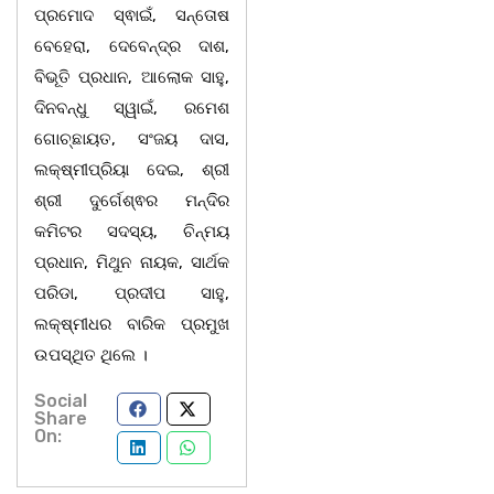
ପ୍ରମୋଦ ସ୍ଵାଇଁ, ସନ୍ତୋଷ
ବେହେରା, ଦେବେନ୍ଦ୍ର ଦାଶ,
ବିଭୂତି ପ୍ରଧାନ, ଆଲୋକ ସାହୁ,
ଦିନବନ୍ଧୁ ସ୍ୱାଇଁ, ରମେଶ
ଗୋଚ୍ଛାୟତ, ସଂଜୟ ଦାସ,
ଲକ୍ଷ୍ମୀପ୍ରିୟା ଦେଇ, ଶ୍ରୀ
ଶ୍ରୀ ଦୁର୍ଗେଶ୍ଵର ମନ୍ଦିର
କମିଟର ସଦସ୍ୟ, ଚିନ୍ମୟ
ପ୍ରଧାନ, ମିଥୁନ ନାୟକ, ସାର୍ଥକ
ପରିଡା, ପ୍ରଦୀପ ସାହୁ,
ଲକ୍ଷ୍ମୀଧର ବାରିକ ପ୍ରମୁଖ
ଉପସ୍ଥିତ ଥିଲେ ।
Social
Share
On: