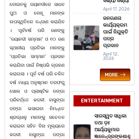
ସଭ୍ୟ/ସଭ୍ୟା
ବୋଇତକୁ ଦୟାନଦୀରେ ସାଧବ
April 17, 2026
ପୁଅ ଓ ବୋହୂ ମାନଙ୍କ
ଜନଗଣନା
ଉପସ୍ଥିତିରେ ବନ୍ଦାଣ କରାଯିବ
କାର୍ଯ୍ୟକ୍ରମ
। ପୂର୍ବବର୍ଷ ପରି ଜଣଙ୍କୁ
ପାଇଁ ନିଯୁକ୍ତି
ପତ୍ର
‘ଦୟାନଦୀ ସମ୍ମାନ’ ଓ ୧୦ ଜଣ
ପ୍ରଦାନ
ସ୍ଥାନୀୟ ପ୍ରତିଭା ମାନଙ୍କୁ
April 12,
‘ପ୍ରତିଭା ସମ୍ମାନ’ ପ୍ରଦାନ
2026
କରାଯିବା ପାଇଁ ନିଷ୍ପଭି ଗ୍ରହଣ
କରାଗଲା । ପୂର୍ବ ବର୍ଷ ପରି ଚଳିତ
MORE
ବର୍ଷ ମଧ୍ୟ ଅନୁଷ୍ଠାନ ତରଫରୁ
ସୋଲ ଓ ପ୍ଲାଷ୍ଟିକ ଡଙ୍ଗା
ପରିବର୍ତ୍ତେ କଦଳୀ ବାସୁଙ୍ଗା
ENTERTAINMENT
ଡଙ୍ଗା ଭସାଇବା ନିମନ୍ତେ
ସାରସ୍ୱତ ସାଧିକା
ଶ୍ରଦ୍ଧାଳୁ ମାନଙ୍କୁ ସଚେତନ
ତଥା ଡ଼ଃ
କରାଇବା ସହିତ ବିନା ମୂଲ୍ୟରେ
ଆର୍ଯ୍ୟକୁମାର
କଦଳୀ ବାସୁଙ୍ଗା ଡଙ୍ଗା
ଜ୍ଞାନେନ୍ଦ୍ରଙ୍କଶାଶୁ