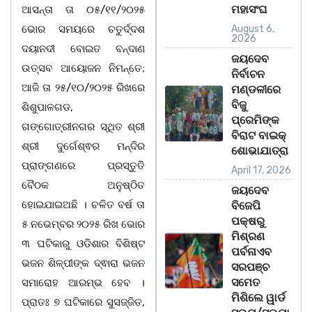
ମହାସଂଘ
ଆସନ୍ତା ତା ୦୫/୧୧/୨୦୨୫
ଭୋର ସମୟରେ ଚତୁର୍ଦ୍ଦଶ
August 6,
2026
ଦୟାନଦୀ ବୋଇତ ବନ୍ଦାଣ
ଜୟଦେବ
ଉତ୍ସବ ଆୟୋଜନ ନିମନ୍ତେ;
ନିର୍ବାଚନ
ଆଜି ତା ୨୫/୧୦/୨୦୨୫ ରିଖରେ
ମଣ୍ଡଳୀରେ
ବିଜୁ
ଶିଶୁପାଳଗଡ,
ପ୍ରେମିଙ୍କ
ଗଙ୍ଗୋତ୍ରୀନଗର ସ୍ଥିତ ଶ୍ରୀ
ବିରାଟ ବାଇକ୍
ଶ୍ରୀ ଦୁର୍ଗେଶ୍ଵର ମନ୍ଦିର
ଶୋଭାଯାତ୍ରା
ପ୍ରାଙ୍ଗଣରେ ପ୍ରସ୍ତୁତି
April 17, 2026
ବୈଠକ ଅନୁଷ୍ଠିତ
ଜୟଦେବ
ହୋଇଯାଇଅଛି । ଚଳିତ ବର୍ଷ ତା
ବିଜେପି
ପକ୍ଷରୁ
୫ ନଭେମ୍ବର ୨୦୨୫ ରିଖ ଭୋର
ମିଶ୍ରଣ
୩ ଘଟିକାରୁ ଓଡିଶାର ବିଶିଷ୍ଟ
ପର୍ବନାଏବ
ଭଜନ ଶିଳ୍ପୀଙ୍କ ଦ୍ଵାରା ଭଜନ
ସରପଞ୍ଚ
ସମେତ
ସମାରୋହ ଆରମ୍ଭ ହେବ ।
ମିଶିଲେ ୱାର୍ଡ
ପ୍ରାତଃ ୭ ଘଟିକାରେ ସୁସଜ୍ଜିତ,