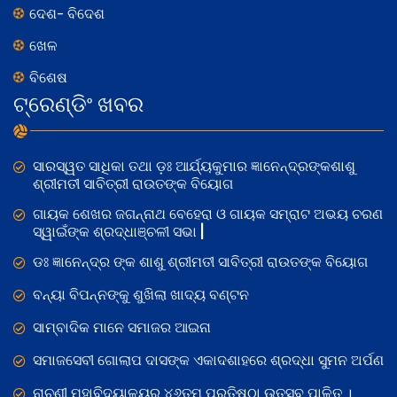
ଦେଶ- ବିଦେଶ
ଖେଳ
ବିଶେଷ
ଟ୍ରେଣ୍ଡିଂ ଖବର
ସାରସ୍ୱତ ସାଧିକା ତଥା ଡ଼ଃ ଆର୍ଯ୍ୟକୁମାର ଜ୍ଞାନେନ୍ଦ୍ରଙ୍କଶାଶୁ
ଶ୍ରୀମତୀ ସାବିତ୍ରୀ ରାଉତଙ୍କ ବିୟୋଗ
ଗାୟକ ଶେଖର ଜଗନ୍ନାଥ ବେହେରା ଓ ଗାୟକ ସମ୍ରାଟ ଅଭୟ ଚରଣ
ସ୍ୱାଇଁଙ୍କ ଶ୍ରଦ୍ଧାଞ୍ଚଳୀ ସଭା |
ଡଃ ଜ୍ଞାନେନ୍ଦ୍ର ଙ୍କ ଶାଶୁ ଶ୍ରୀମତୀ ସାବିତ୍ରୀ ରାଉତଙ୍କ ବିୟୋଗ
ବନ୍ୟା ବିପନ୍ନଙ୍କୁ ଶୁଖିଲା ଖାଦ୍ୟ ବଣ୍ଟନ
ସାମ୍ବାଦିକ ମାନେ ସମାଜର ଆଇନା
ସମାଜସେବୀ ଗୋଲାପ ଦାସଙ୍କ ଏକାଦଶାହରେ ଶ୍ରଦ୍ଧା ସୁମନ ଅର୍ପଣ
ନାଚୁଣୀ ମହାବିଦ୍ୟାଳୟର ୪୬ତମ ପ୍ରତିଷ୍ଠା ଉତ୍ସବ ପାଳିତ ।