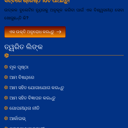
ସର୍ଚ୍ଚରେ ଶ୍ରେଷ୍ଠ 10ଟି ପାଆନ୍ତୁ!
ଉତ୍କଳ ବୁଲେଟିନ ନ୍ଯ଼ୁଜକୁ ଅନୁକୂଳ କରିବା ପାଇଁ ଏକ ବିଶ୍ୱସନୀଯ଼ ସେବା
ଖୋଜୁଛନ୍ତି କି?
ଏକ ଉକ୍ତି ଅନୁରୋଧ କରନ୍ତୁ
ତ୍ୱରିତ ଲିଙ୍କ
ମୂଳ ପୃଷ୍ଠା
ଆମ ବିଷଯ଼ରେ
ଆମ ସହିତ ଯୋଗାଯୋଗ କରନ୍ତୁ
ଆମ ସହିତ ବିଜ୍ଞାପନ କରନ୍ତୁ
ଗୋପନୀଯ଼ତା ନୀତି
ଆର୍କାଇଭ୍