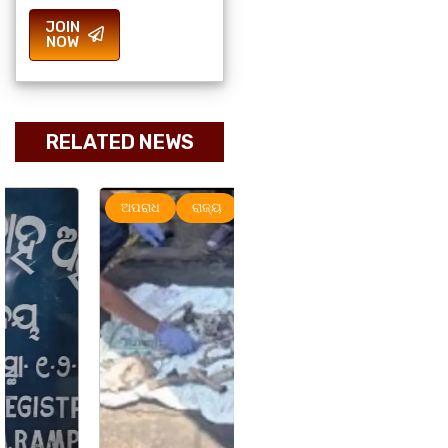
JOIN
NOW
RELATED NEWS
ଅପରାଧ
ରାଜ୍ୟ
ରାଜ୍ୟ