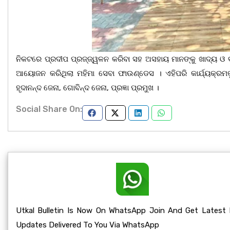
ନିକଟରେ ପ୍ରଦୀପ ପ୍ରଜ୍ଜ୍ୱଳନ କରିବା ସହ ଅସହାୟ ମାନଙ୍କୁ ଖାଦ୍ୟ ଓ ବସ୍
ଆୟୋଜନ କରିଥିଲା ମହିମା ସେବା ଫାଉଣ୍ଡେସ । ଏହିପରି କାର୍ଯ୍ୟକ
ହୃଦାନନ୍ଦ ଜେନା, ଗୋବିନ୍ଦ ଜେନା, ପ୍ରଜ୍ଞା ପ୍ରମୁଖ ।
Social Share On:
Utkal Bulletin Is Now On WhatsApp Join And Get Latest
Updates Delivered To You Via WhatsApp