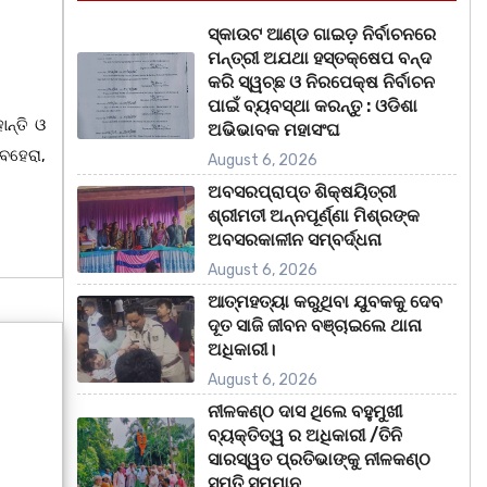
ସ୍କାଉଟ ଆଣ୍ଡ ଗାଇଡ଼ ନିର୍ବାଚନରେ
ମନ୍ତ୍ରୀ ଅଯଥା ହସ୍ତକ୍ଷେପ ବନ୍ଦ
କରି ସ୍ୱଚ୍ଛ ଓ ନିରପେକ୍ଷ ନିର୍ବାଚନ
ପାଇଁ ବ୍ୟବସ୍ଥା କରନ୍ତୁ : ଓଡିଶା
ନ୍ତି ଓ
ଅଭିଭାବକ ମହାସଂଘ
େହେରା,
August 6, 2026
ଅବସରପ୍ରାପ୍ତ ଶିକ୍ଷୟିତ୍ରୀ
ଶ୍ରୀମତୀ ଅନ୍ନପୂର୍ଣ୍ଣା ମିଶ୍ରଙ୍କ
ଅବସରକାଳୀନ ସମ୍ବର୍ଦ୍ଧନା
August 6, 2026
ଆତ୍ମହତ୍ୟା କରୁଥିବା ଯୁବକକୁ ଦେବ
ଦୂତ ସାଜି ଜୀବନ ବଞ୍ଚାଇଲେ ଥାନା
ଅଧିକାରୀ।
August 6, 2026
ନୀଳକଣ୍ଠ ଦାସ ଥିଲେ ବହୁମୁଖୀ
ବ୍ୟକ୍ତିତ୍ୱ ର ଅଧିକାରୀ /ତିନି
ସାରସ୍ୱତ ପ୍ରତିଭାଙ୍କୁ ନୀଳକଣ୍ଠ
ସ୍ମୃତି ସମ୍ମାନ