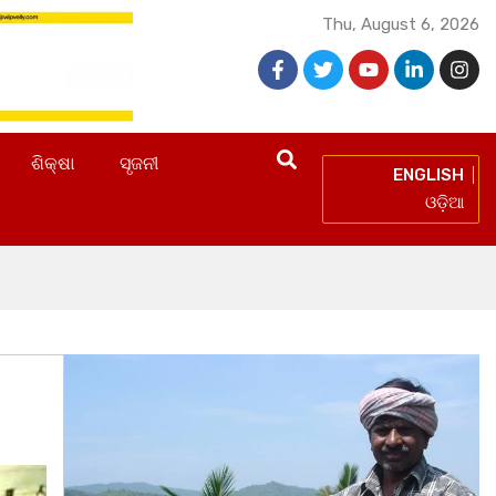
Thu, August 6, 2026
ଶିକ୍ଷା
ସୃଜନୀ
ENGLISH
ଓଡ଼ିଆ