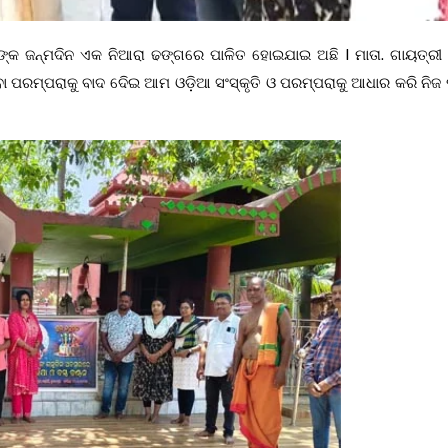
କ ଜନ୍ମଦିନ ଏକ ନିଆରା ଢଙ୍ଗରେ ପାଳିତ ହୋଇଯାଇ ଅଛି I ମାତା. ଗାୟତ୍ରୀ ଓ
 ପରମ୍ପରାକୁ ବାଦ ଦେିଇ ଆମ ଓଡ଼ିଆ ସଂସ୍କୃତି ଓ ପରମ୍ପରାକୁ ଆଧାର କରି ନିଜ 