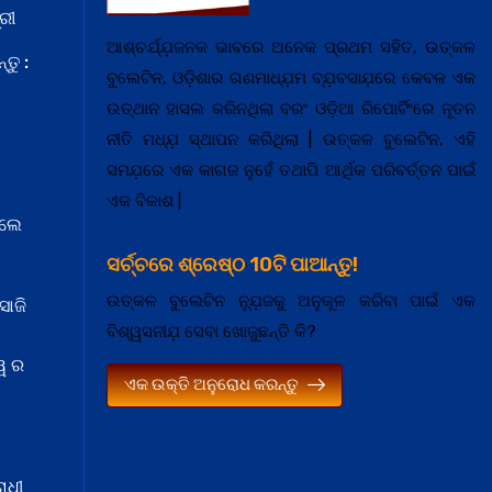
ରୀ
ଆଶ୍ଚର୍ଯ୍ଯ଼ଜନକ ଭାବରେ ଅନେକ ପ୍ରଥମ ସହିତ, ଉତ୍କଳ
ତୁ :
ବୁଲେଟିନ, ଓଡ଼ିଶାର ଗଣମାଧ୍ଯ଼ମ ବ୍ଯ଼ବସାଯ଼ରେ କେବଳ ଏକ
ଉତ୍ଥାନ ହାସଲ କରିନଥିଲା ବରଂ ଓଡ଼ିଆ ରିପୋର୍ଟିଂରେ ନୂତନ
ନୀତି ମଧ୍ଯ଼ ସ୍ଥାପନ କରିଥିଲା | ଉତ୍କଳ ବୁଲେଟିନ, ଏହି
ସମଯ଼ରେ ଏକ କାଗଜ ନୁହେଁ ତଥାପି ଆର୍ଥିକ ପରିବର୍ତ୍ତନ ପାଇଁ
ଏକ ବିକାଶ |
େଲେ
ସର୍ଚ୍ଚରେ ଶ୍ରେଷ୍ଠ 10ଟି ପାଆନ୍ତୁ!
ଉତ୍କଳ ବୁଲେଟିନ ନ୍ଯ଼ୁଜକୁ ଅନୁକୂଳ କରିବା ପାଇଁ ଏକ
ସାଜି
ବିଶ୍ୱସନୀଯ଼ ସେବା ଖୋଜୁଛନ୍ତି କି?
ୱ ର
ଏକ ଉକ୍ତି ଅନୁରୋଧ କରନ୍ତୁ
ାଧୀ