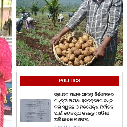
POLITICS
ସ୍କାଉଟ ଆଣ୍ଡ ଗାଇଡ଼ ନିର୍ବାଚନରେ
ମନ୍ତ୍ରୀ ଅଯଥା ହସ୍ତକ୍ଷେପ ବନ୍ଦ
କରି ସ୍ୱଚ୍ଛ ଓ ନିରପେକ୍ଷ ନିର୍ବାଚନ
ପାଇଁ ବ୍ୟବସ୍ଥା କରନ୍ତୁ : ଓଡିଶା
ଅଭିଭାବକ ମହାସଂଘ