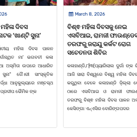
2026
March 8, 2026
 ମହିଳା ଦିବସ
ବିଶ୍ଵ ମହିଳା ଦିବସକୁ ନେଇ
କ ‘ଖାଣ୍ଟି ସୁନା’
ଏସବିଆଇ, ରାମଜୀ ଫାଉଣ୍ଡେ
ତରଫରୁ ଜରାୟୁ କର୍କଟ ରୋଗ
ର୍ଜାତୀୟ ମହିଳା ଦିବସ ପାଳନ
ସଚେତନତା ଶିବିର
ାଁସ୍ଥିତ ମା' ଭଗବତୀ କଳା
ିଆ ଅସ୍ମିତା ଉପରେ ଆଧାରିତ
କଳାହାଣ୍ଡି,୮|୩(ପ୍ୟାରିଲାଲ ଦୁର୍ଗା ଙ୍କ ର
 ସୁନା" ଗୈ।ରୀ ସାଂସ୍କୃତିକ
ଆଜି ସାରା ବିଶ୍ୱରେ ବିଶ୍ୱ ମହିଳା ଦି
ର୍ଦ୍ଧା ଆନୁକୁଲ୍ୟରେ ମଞ୍ଚସ୍ଥ
କରୁଥିବା ବେଳେ କଳାହାଣ୍ଡି ଜ଼ିଲ୍ଲା କ
 ପ୍ରଦୀପ ଭୈମିକ ଙ୍କ
ଠାରେ ଏସବିଆଇ ଓ ରାମଜୀ ଫାଉଣ
ତରଫରୁ ବିଶ୍ଵ ମହିଳା ଦିବସ ପାଳନ 
କେସିଙ୍ଗା ଏନ୍ଏସିର ବୋରିଙ୍ଗପଦର