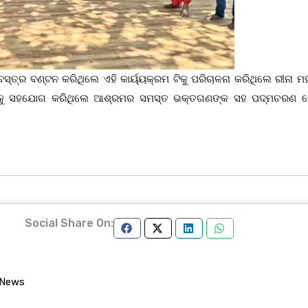
ତ୍ର ବଣ୍ଟନ କରିଥିଲେ ଏହି କାର୍ୟ୍ୟକ୍ରମ ଟିକୁ ପରିଚାଳନା କରିଥିଲେ ରୀନା ମହା
୍ରମକୁ ସହଯୋଗ କରିଥିଲେ ଆଶ୍ରମର ସମସ୍ତ ଭକ୍ତଗଣଙ୍କ ସହ ପଦ୍ମଚରଣ ବ
Social Share On:
 News