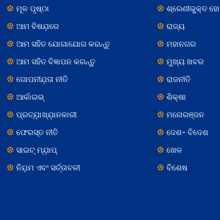
ମୂଳ ପୃଷ୍ଠା
ଶ୍ରେଣୀଭୁକ୍ତ ହ
ଆମ ବିଷଯ଼ରେ
ରାଜ୍ୟ
ଆମ ସହିତ ଯୋଗାଯୋଗ କରନ୍ତୁ
ମହାନଗର
ଆମ ସହିତ ବିଜ୍ଞାପନ କରନ୍ତୁ
ମୁଖ୍ୟ ଖବର
ଗୋପନୀଯ଼ତା ନୀତି
ରାଜନୀତି
ଆର୍କାଇଭ୍
ଶିକ୍ଷା
ପ୍ରତ୍ଯ଼ାଖ୍ଯ଼ାନକାରୀ
ମନୋରଞ୍ଜନ
ଫେରସ୍ତ ନୀତି
ଦେଶ- ବିଦେଶ
ସାଇଟ୍ ମ୍ଯ଼ାପ୍
ଖେଳ
ନିଯ଼ମ ଏବଂ ସର୍ତ୍ତାବଳୀ
ବିଶେଷ