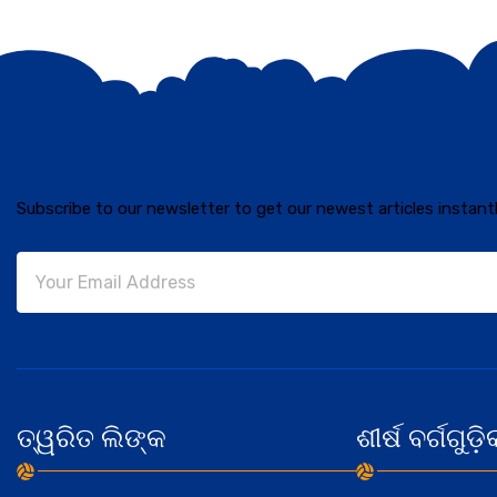
Subscribe to our newsletter to get our newest articles instantl
ତ୍ୱରିତ ଲିଙ୍କ
ଶୀର୍ଷ ବର୍ଗଗୁଡ଼ି