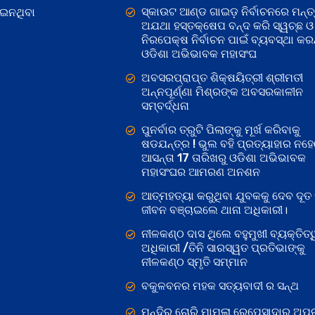
ସ୍କାଉଟ ଆଣ୍ଡ ଗାଇଡ଼ ନିର୍ବାଚନରେ ମନ୍ତ୍
ୋଇନଥିବା
ଅଯଥା ହସ୍ତକ୍ଷେପ ବନ୍ଦ କରି ସ୍ୱଚ୍ଛ ଓ
ନିରପେକ୍ଷ ନିର୍ବାଚନ ପାଇଁ ବ୍ୟବସ୍ଥା କରନ୍
ଓଡିଶା ଅଭିଭାବକ ମହାସଂଘ
ଅବସରପ୍ରାପ୍ତ ଶିକ୍ଷୟିତ୍ରୀ ଶ୍ରୀମତୀ
ଅନ୍ନପୂର୍ଣ୍ଣା ମିଶ୍ରଙ୍କ ଅବସରକାଳୀନ
ସମ୍ବର୍ଦ୍ଧନା
ପୁନର୍ବାର ତ୍ରୁଟି ପିଲାଙ୍କୁ ମୂର୍ଖ କରିବାକୁ
ଷଡଯନ୍ତ୍ର ! ଭୁଲ ବହି ପ୍ରତ୍ୟାହାର ନହ
ଆସନ୍ତା 17 ତାରିଖରୁ ଓଡିଶା ଅଭିଭାବକ
ମହାସଂଘର ଆମରଣ ଅନଶନ
ଆତ୍ମହତ୍ୟା କରୁଥିବା ଯୁବକକୁ ଦେବ ଦୂତ 
ଜୀବନ ବଞ୍ଚାଇଲେ ଥାନା ଅଧିକାରୀ।
ନୀଳକଣ୍ଠ ଦାସ ଥିଲେ ବହୁମୁଖୀ ବ୍ୟକ୍ତିତ୍
ଅଧିକାରୀ /ତିନି ସାରସ୍ୱତ ପ୍ରତିଭାଙ୍କୁ
ନୀଳକଣ୍ଠ ସ୍ମୃତି ସମ୍ମାନ
ବକୁଳବନର ମହକ ସତ୍ୟବାଦୀ ର ସନ୍ଥ
ମନ୍ଦିର ଚୋରି ମାମଲା ରେପେସାଦାର ଅପର