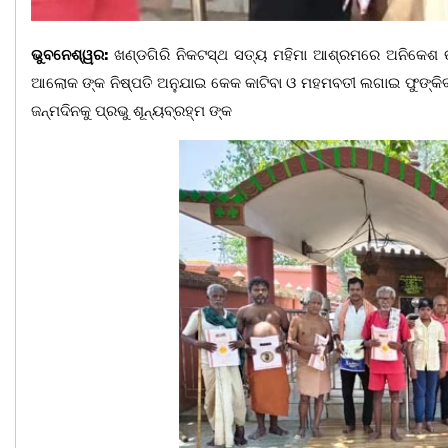
ଭୁବନେଶ୍ୱର:
ଖଣ୍ଡଗିରି ନିକଟସ୍ଥ ସତ୍ୟ ମହିମା ଆଶ୍ରମରେ ଅନିକେଶ ଙ୍
ଆଲୋକ ଙ୍କ ନିଷ୍ପତି ଅନୁଯାଇ କେକ କାଟିବା ଓ ମହମବତୀ ଲଗାଇ ଫୁଙ୍କିବା
ଜନ୍ମଦିନକୁ ପ୍ରଭୁ ଶୂନ୍ୟବ୍ରହ୍ମ ଙ୍କ