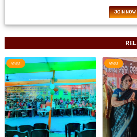
JOIN NOW
REL
ରାଜ୍ୟ
ରାଜ୍ୟ