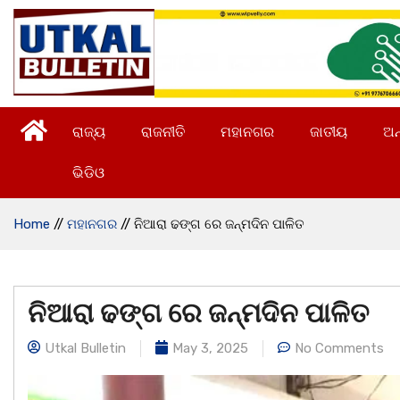
ରାଜ୍ୟ
ରାଜନୀତି
ମହାନଗର
ଜାତୀୟ
ଅନ
ଭିଡିଓ
Home
//
ମହାନଗର
//
ନିଆରା ଢଙ୍ଗ ରେ ଜନ୍ମଦିନ ପାଳିତ
ନିଆରା ଢଙ୍ଗ ରେ ଜନ୍ମଦିନ ପାଳିତ
Utkal Bulletin
May 3, 2025
No Comments