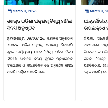
March 8, 2026
March 8, 
ସଶକ୍ତ ଓଡିଶା ପକ୍ଷରୁ ବିଶ୍ୱ ମହିଳା
ଆନ୍ତର୍ଜାତୀୟ
ଦିବସ ଅନୁଷ୍ଠିତ
ଉପଲକ୍ଷେ ନାଟ
ଭୁବନେଶ୍ୱର, 08/03/ 26: ସାମାଜିକ ଅନୁଷ୍ଠାନ
ଚିଲିକା: ଆନ୍ତ
"ସଶକ୍ତ ଓଡିଶା"ପକ୍ଷରୁ ସ୍ଥାନୀୟ ସିଆରପି
ଅବସରରେ ବାଲୁଗ
ସ୍ଥିତ କାର୍ଯ୍ୟାଳୟ ଠାରେ "ବିଶ୍ୱ ମହିଳା ଦିବସ
ନିକେତନ ର ଓଡ଼
-2026 ଆବାହକ ବିଜୟ କୁମାର ପ୍ରଧାନଙ୍କ
ନାଟକ "ଖାଣ୍ଟି
ସଂଯୋଜନା ଓ ସଭାପତିତ୍ବ ରେ ଅନୁଷ୍ଠିତ ହୋଇ
ପ୍ରତିଷ୍ଠାନ, ଖୋ
ଯାଇଛି l ମହିଳା ସଶକ୍ତିକରଣ
ହୋଇଯାଇଛି। ଡ଼ଃ