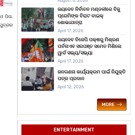
August 6, 2026
ଜୟଦେବ ନିର୍ବାଚନ ମଣ୍ଡଳୀରେ ବିଜୁ
ପ୍ରେମିଙ୍କ ବିରାଟ ବାଇକ୍
 ପିତା.
ଶୋଭାଯାତ୍ରା
ପୁତ୍ରର
April 17, 2026
ଜୟଦେବ ବିଜେପି ପକ୍ଷରୁ ମିଶ୍ରଣ
ପର୍ବନାଏବ ସରପଞ୍ଚ ସମେତ ମିଶିଲେ
ୱାର୍ଡ ସଭ୍ୟ/ସଭ୍ୟା
April 17, 2026
ଜନଗଣନା କାର୍ଯ୍ୟକ୍ରମ ପାଇଁ ନିଯୁକ୍ତି
ପତ୍ର ପ୍ରଦାନ
April 12, 2026
MORE
ENTERTAINMENT