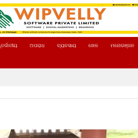
୍ତର୍ଜାତୀୟ
ଅପରାଧ
ବ୍ୟବସାୟ
ଖେଳ
ମନୋରଞ୍ଜନ