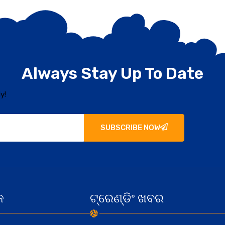
Always Stay Up To Date
y!
SUBSCRIBE NOW
କ
ଟ୍ରେଣ୍ଡିଂ ଖବର