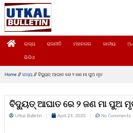
ରାଜ୍ୟ
ରାଜନୀତି
ମହାନଗର
ଜାତୀୟ
ଅନ
ଭିଡିଓ
Home
//
ରାଜ୍ୟ
//
ବିଦ୍ୟୁତ୍ ଆଘାତ ରେ ୨ ଜଣ ମା ପୁଅ ମୃତ
ବିଦ୍ୟୁତ୍ ଆଘାତ ରେ ୨ ଜଣ ମା ପୁଅ ମ
Utkal Bulletin
April 23, 2025
No Comments