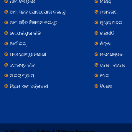
ଆମ ବିଷଯ଼ରେ
ରାଜ୍ୟ
ଆମ ସହିତ ଯୋଗାଯୋଗ କରନ୍ତୁ
ମହାନଗର
ଆମ ସହିତ ବିଜ୍ଞାପନ କରନ୍ତୁ
ମୁଖ୍ୟ ଖବର
ଗୋପନୀଯ଼ତା ନୀତି
ରାଜନୀତି
ଆର୍କାଇଭ୍
ଶିକ୍ଷା
ପ୍ରତ୍ଯ଼ାଖ୍ଯ଼ାନକାରୀ
ମନୋରଞ୍ଜନ
ଫେରସ୍ତ ନୀତି
ଦେଶ- ବିଦେଶ
ସାଇଟ୍ ମ୍ଯ଼ାପ୍
ଖେଳ
ନିଯ଼ମ ଏବଂ ସର୍ତ୍ତାବଳୀ
ବିଶେଷ
© 2026 – Utkal Bulletin | All Rights Reserved.