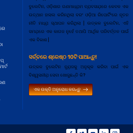
ବୁଲେଟିନ, ଓଡ଼ିଶାର ଗଣମାଧ୍ଯ଼ମ ବ୍ଯ଼ବସାଯ଼ରେ କେବଳ ଏକ
ଉତ୍ଥାନ ହାସଲ କରିନଥିଲା ବରଂ ଓଡ଼ିଆ ରିପୋର୍ଟିଂରେ ନୂତନ
ନୀତି ମଧ୍ଯ଼ ସ୍ଥାପନ କରିଥିଲା | ଉତ୍କଳ ବୁଲେଟିନ, ଏହି
ରେ
ସମଯ଼ରେ ଏକ କାଗଜ ନୁହେଁ ତଥାପି ଆର୍ଥିକ ପରିବର୍ତ୍ତନ ପାଇଁ
ଏକ ବିକାଶ |
ଠା
ସର୍ଚ୍ଚରେ ଶ୍ରେଷ୍ଠ 10ଟି ପାଆନ୍ତୁ!
ପ୍
ାର୍ଟ
ଉତ୍କଳ ବୁଲେଟିନ ନ୍ଯ଼ୁଜକୁ ଅନୁକୂଳ କରିବା ପାଇଁ ଏକ
ବିଶ୍ୱସନୀଯ଼ ସେବା ଖୋଜୁଛନ୍ତି କି?
କରଣ
ଏକ ଉକ୍ତି ଅନୁରୋଧ କରନ୍ତୁ
ା