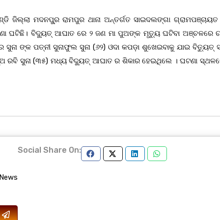
ଣ୍ଡି ଜିଲ୍ଲା ମଦନପୁ୍ର ରାମପୁର ଥାନା ଅନ୍ତର୍ଗତ ସାଇଦଲଙ୍ଗା ଗ୍ରାମପଞ୍ଚାୟତ ର
ଟିଛି। ବିଦ୍ୟୁତ୍ ଆଘାତ ରେ ୨ ଜଣ ମା ପୁଅଙ୍କ ମୃତ୍ୟୁ ଘଟିବା ଅଞ୍ଚଳରେ ଚର୍
ସୁନା ଙ୍କ ପତ୍ନୀ ସୁନାଫୁଲ ସୁନା (୬୨) ଓଦା କପଡ଼ା ଶୁଖେଇବାକୁ ଯାଇ ବିତ୍ୟୁତ୍
ଅ ରବି ସୁନା (୩୫) ମଧ୍ୟ ବିଦ୍ୟୁତ୍ ଆଘାତ ର ଶିକାର ହେଇଥିଲେ । ଘଟଣା ସ୍ଥଳରେ 
Social Share On:
 News