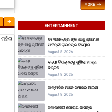
MORE
ENTERTAINMENT
ଡଃ ଜ୍ଞାନେନ୍ଦ୍ର ଙ୍କ ଶାଶୁ ଶ୍ରୀମତୀ
ରାଜ୍ୟ
ରା
ସାବିତ୍ରୀ ରାଉତଙ୍କ ବିୟୋଗ
August 8, 2026
ବନ୍ୟା ବିପନ୍ନଙ୍କୁ ଶୁଖିଲା ଖାଦ୍ୟ
ବଣ୍ଟନ
August 8, 2026
ସାମ୍ବାଦିକ ମାନେ ସମାଜର ଆଇନା
August 8, 2026
ସମାଜସେବୀ ଗୋଲାପ ଦାସଙ୍କ
March 8, 2026