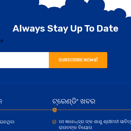
Always Stay Up To Date
y!
SUBSCRIBE NOW
କ
ଟ୍ରେଣ୍ଡିଂ ଖବର
ଡଃ ଜ୍ଞାନେନ୍ଦ୍ର ଙ୍କ ଶାଶୁ ଶ୍ରୀମତୀ ସାବିତ୍
ୋଇନଥିବା
ରାଉତଙ୍କ ବିୟୋଗ