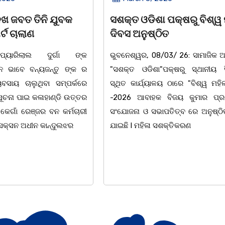
ଶା ପକ୍ଷରୁ ବିଶ୍ୱ ମହିଳା
ଆନ୍ତର୍ଜାତୀୟ ମହିଳା ଦିବସ
୍ଠିତ
ଉପଲକ୍ଷେ ନାଟକ ‘ଖାଣ୍ଟି ସୁ
08/03/ 26: ସାମାଜିକ ଅନୁଷ୍ଠାନ
ଚିଲିକା: ଆନ୍ତର୍ଜାତୀୟ ମହିଳା ଦ
ଶା"ପକ୍ଷରୁ ସ୍ଥାନୀୟ ସିଆରପି
ଅବସରରେ ବାଲୁଗାଁସ୍ଥିତ ମା' ଭ
ୟାଳୟ ଠାରେ "ବିଶ୍ୱ ମହିଳା ଦିବସ
ନିକେତନ ର ଓଡ଼ିଆ ଅସ୍ମିତା ଉପର
କ ବିଜୟ କୁମାର ପ୍ରଧାନଙ୍କ
ନାଟକ "ଖାଣ୍ଟି ସୁନା" ଗୈ।ରୀ ସା
ସଭାପତିତ୍ବ ରେ ଅନୁଷ୍ଠିତ ହୋଇ
ପ୍ରତିଷ୍ଠାନ, ଖୋର୍ଦ୍ଧା ଆନୁକୁଲ୍ୟର
ା ସଶକ୍ତିକରଣ
ହୋଇଯାଇଛି। ଡ଼ଃ ପ୍ରଦୀପ ଭୈମିକ ଙ୍