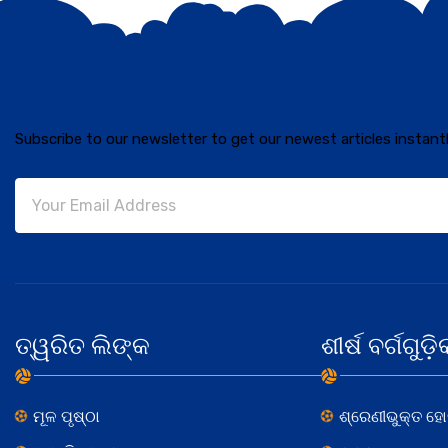
Subscribe to our newsletter to get our newest articles instantl
ତ୍ୱରିତ ଲିଙ୍କ
ଶୀର୍ଷ ବର୍ଗଗୁଡ଼ି
ମୂଳ ପୃଷ୍ଠା
ଶ୍ରେଣୀଭୁକ୍ତ ହ