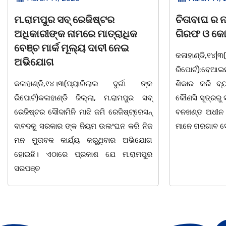
ଚିତାବାଘ ର ନଖ ଜବତ ତିନି ଯୁବକ
ସଶକ୍ତ ଓଡି
ଗିରଫ ଓ କୋର୍ଟ ଚାଲାଣ
ଦିବସ ଅନୁଷ
କଳାହାଣ୍ଡି,୧୪|୩(ପ୍ୟାରିଲାଲ ଦୁର୍ଗା ଙ୍କ
ଭୁବନେଶ୍ୱର, 
ରିପୋର୍ଟ):ବେଆଇନ ଭାବେ ବନ୍ୟଜନ୍ତୁ ଙ୍କ ର
"ସଶକ୍ତ ଓଡି
ଶିକାର କରି ବ୍ୟବସାୟ ଚାଲୁଥିବା ସମ୍ପର୍କରେ
ସ୍ଥିତ କାର୍ଯ୍
କୌଣସି ସୂତ୍ରରୁ ସୂଚନା ପାଇ କଳାହାଣ୍ଡି ଉତ୍ତର
-2026 ଆବାହ
ବନଖଣ୍ଡ ଅଧୀନ କେଗାଁ ରେଞ୍ଜର ବନ କର୍ମଚାରୀ
ସଂଯୋଜନା ଓ 
ମାନେ ଗରଗାବ ସେକ୍ସନ ଅଧୀନ କାନ୍ଦୁଲଝର
ଯାଇଛି l ମହିଳ