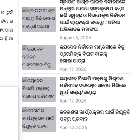
ସ୍କାଉଟ ଆଣ୍ଡ ଗାଇଡ଼ ନିର୍ବାଚନରେ
ମନ୍ତ୍ରୀ ଅଯଥା ହସ୍ତକ୍ଷେପ ବନ୍ଦ
 ଟୁର୍ଚି
କରି ସ୍ୱଚ୍ଛ ଓ ନିରପେକ୍ଷ ନିର୍ବାଚନ
ଚ୍ଚା ର
ପାଇଁ ବ୍ୟବସ୍ଥା କରନ୍ତୁ : ଓଡିଶା
ଅଭିଭାବକ ମହାସଂଘ
 ସଂଯୋଗ
August 6, 2026
ହିଁ ମା
ଜୟଦେବ ନିର୍ବାଚନ ମଣ୍ଡଳୀରେ ବିଜୁ
ପ୍ରେମିଙ୍କ ବିରାଟ ବାଇକ୍
ଶୋଭାଯାତ୍ରା
April 17, 2026
ଜୟଦେବ ବିଜେପି ପକ୍ଷରୁ ମିଶ୍ରଣ
ପର୍ବନାଏବ ସରପଞ୍ଚ ସମେତ ମିଶିଲେ
ୱାର୍ଡ ସଭ୍ୟ/ସଭ୍ୟା
April 17, 2026
ଜନଗଣନା କାର୍ଯ୍ୟକ୍ରମ ପାଇଁ ନିଯୁକ୍ତି
ପତ୍ର ପ୍ରଦାନ
April 12, 2026