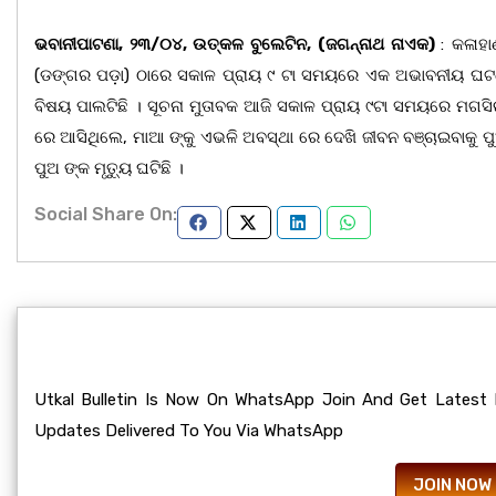
ଭବାନୀପାଟଣା, ୨୩/୦୪, ଉତ୍କଳ ବୁଲେଟିନ, (ଜଗନ୍ନାଥ ନାଏକ)
: କଳାହା
(ଡଙ୍ଗର ପଡ଼ା) ଠାରେ ସକାଳ ପ୍ରାୟ ୯ ଟା ସମୟରେ ଏକ ଅଭାବନୀୟ ଘଟଣା ଘ
ବିଷୟ ପାଲଟିଛି । ସୂଚନା ମୁତାବକ ଆଜି ସକାଳ ପ୍ରାୟ ୯ଟା ସମୟରେ ମଗସିର 
ରେ ଆସିଥିଲେ, ମାଆ ଙ୍କୁ ଏଭଳି ଅବସ୍ଥା ରେ ଦେଖି ଜୀବନ ବଞ୍ଚାଇବାକୁ ପୁ
ପୁଅ ଙ୍କ ମୃତ୍ୟୁ ଘଟିଛି ।
Social Share On:
Utkal Bulletin Is Now On WhatsApp Join And Get Latest
Updates Delivered To You Via WhatsApp
JOIN NOW