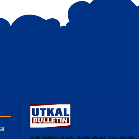
ରୀ
ଆଶ୍ଚର୍ଯ୍ଯ଼ଜନକ ଭାବରେ ଅନେକ ପ୍ରଥମ ସହିତ, ଉତ୍କଳ