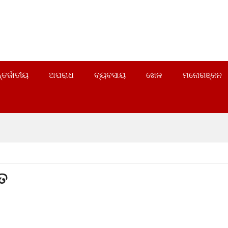
୍ତର୍ଜାତୀୟ
ଅପରାଧ
ବ୍ୟବସାୟ
ଖେଳ
ମନୋରଞ୍ଜନ
ୃତ