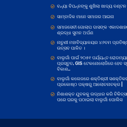
ବନ୍ୟା ବିପନ୍ନଙ୍କୁ ଶୁଖିଲା ଖାଦ୍ୟ ବଣ୍ଟନ
ସାମ୍ବାଦିକ ମାନେ ସମାଜର ଆଇନା
ସମାଜସେବୀ ଗୋଲାପ ଦାସଙ୍କ ଏକାଦଶାହ
ଶ୍ରଦ୍ଧା ସୁମନ ଅର୍ପଣ
ନାଚୁଣୀ ମହାବିଦ୍ୟାଳୟର ୪୬ତମ ପ୍ରତିଷ୍
ଉତ୍ସବ ପାଳିତ ।
ବାଲୁଗାଁ ପାଇଁ ୨୦୫୧ ପର୍ଯ୍ୟନ୍ତ ରୋଡମ୍ୟା
ପ୍ରସ୍ତୁତ, GIS ଟେକନୋଲୋଜିରେ ହେବ ସ୍ମ
ବିକାଶ..
ବାଲୁଗାଁ କଲେଜରେ ଶକ୍ତିଶ୍ରୀ ସଶକ୍ତି
ପ୍ରକୋଷ୍ଠ ପକ୍ଷରୁ ଆଲୋଚନାଚକ୍ର |
ନିଶାଶକ୍ତ ଯୁବକକୁ ଉଦ୍ଧାର କରି ଚିକିତ୍ସ
ପରେ ଘରକୁ ପଠାଇଲା ବାଲୁଗାଁ ପୋଲିସ