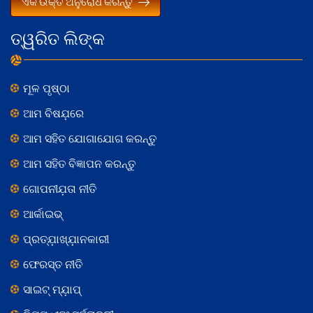
ଏକ ଉକ୍ତି ଅନୁରୋଧ କରନ୍ତୁ
ତ୍ୱରିତ ଲିଙ୍କ
ମୂଳ ପୃଷ୍ଠା
ଆମ ବିଷଯ଼ରେ
ଆମ ସହିତ ଯୋଗାଯୋଗ କରନ୍ତୁ
ଆମ ସହିତ ବିଜ୍ଞାପନ କରନ୍ତୁ
ଗୋପନୀଯ଼ତା ନୀତି
ଆର୍କାଇଭ୍
ପ୍ରତ୍ଯ଼ାଖ୍ଯ଼ାନକାରୀ
ଫେରସ୍ତ ନୀତି
ସାଇଟ୍ ମ୍ଯ଼ାପ୍