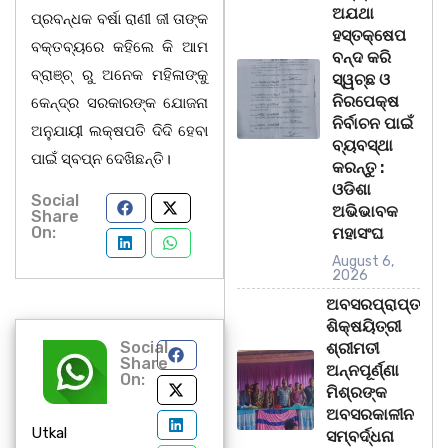
ଅଯଥା
ପ୍ରବନ୍ଧକ ବର୍ଷା ରାଣୀ ଜୀ ତାଙ୍କ
ହସ୍ତକ୍ଷେପ
ବକ୍ତବ୍ୟରେ କହିଲେ କି ଆମ
ବନ୍ଦ କରି
ବ୍ରାଞ୍ଚ୍ ରୁ ଅନେକ ମହିଳାଙ୍କୁ
ସ୍ୱଚ୍ଛ ଓ
ନିରପେକ୍ଷ
କେନ୍ଦ୍ର ସରକାରଙ୍କ ଯୋଜନା
ନିର୍ବାଚନ ପାଇଁ
ଅନୁଯାୟୀ ଲକ୍ଷପତି ଦିଦି ହେବା
ବ୍ୟବସ୍ଥା
ପାଇଁ ସ୍ବପ୍ନ ଦେଖିଛନ୍ତି।
କରନ୍ତୁ :
ଓଡିଶା
Social
ଅଭିଭାବକ
Share
On:
ମହାସଂଘ
August 6,
2026
ଅବସରପ୍ରାପ୍ତ
ଶିକ୍ଷୟିତ୍ରୀ
Social
ଶ୍ରୀମତୀ
Share
ଅନ୍ନପୂର୍ଣ୍ଣା
On:
ମିଶ୍ରଙ୍କ
ଅବସରକାଳୀନ
Utkal
ସମ୍ବର୍ଦ୍ଧନା