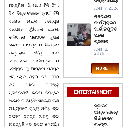
ସଭ୍ୟ/ସଭ୍ୟା
ମଧୁସ୍ମିତା ,ସି.ଏସ.ଏ ବିପି ସିଂ ,
April 17, 2026
ସିଏ ବିଶ୍ଵ ରଞ୍ଜନ ସ୍ବାଇଁ, ବିସି
ଜନଗଣନା
ସରୋଜ ନାୟକ ,ବେଣୁପୁର
କାର୍ଯ୍ୟକ୍ରମ
ପାଇଁ ନିଯୁକ୍ତି
ସରପଞ୍ଚ ହୃଷିକେଶ ପାତ୍ର,
ପତ୍ର
ବାଲିଅନ୍ତା ସରପଞ୍ଚ କୃଷ୍ଣ
ପ୍ରଦାନ
କେଶବ ଆପଟ୍ଟ ଓ ନିରଞ୍ଜନ
April 12,
ମଙ୍ଗରାଜ ଅତିଥି ଭାବେ
2026
ଯୋଗଦେଇ ବାଲିଅନ୍ତା ଓ
MORE
ବେଣୁପୁର ରୁ ଆସିଥିବା ସମସ୍ତ
ଏସ୍.ଏଚ୍.ଜି ମହିଳା ତଥା ୨୨୦
ଜଣ ମହିଳା ମାନଙ୍କୁ
ENTERTAINMENT
ସ୍ବାବଲମ୍ବୀ କରିବା ନିମନ୍ତେ
୨କୋଟି ର ଆର୍ଥିକ ସହାୟତା ୠଣ
ସ୍କାଉଟ
ମାଧ୍ୟମରେ ମୁଖ୍ୟ ଅତିଥି ଙ୍କ
ଆଣ୍ଡ ଗାଇଡ଼
ସମେତ ସମସ୍ତ ଅତିଥି ଙ୍କ
ନିର୍ବାଚନରେ
ଉପସ୍ଥିତି ରେ ବଣ୍ଟା ହୋଇଛି।
ମନ୍ତ୍ରୀ