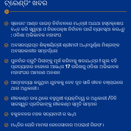
ଟ୍ରେଣ୍ଡିଂ ଖବର
ସ୍କାଉଟ ଆଣ୍ଡ ଗାଇଡ଼ ନିର୍ବାଚନରେ ମନ୍ତ୍ରୀ ଅଯଥା ହସ୍ତକ୍ଷେପ
ବନ୍ଦ କରି ସ୍ୱଚ୍ଛ ଓ ନିରପେକ୍ଷ ନିର୍ବାଚନ ପାଇଁ ବ୍ୟବସ୍ଥା କରନ୍ତୁ
: ଓଡିଶା ଅଭିଭାବକ ମହାସଂଘ
ଅବସରପ୍ରାପ୍ତ ଶିକ୍ଷୟିତ୍ରୀ ଶ୍ରୀମତୀ ଅନ୍ନପୂର୍ଣ୍ଣା ମିଶ୍ରଙ୍କ
ଅବସରକାଳୀନ ସମ୍ବର୍ଦ୍ଧନା
ପୁନର୍ବାର ତ୍ରୁଟି ପିଲାଙ୍କୁ ମୂର୍ଖ କରିବାକୁ ଷଡଯନ୍ତ୍ର ! ଭୁଲ ବହି
ପ୍ରତ୍ୟାହାର ନହେଲେ ଆସନ୍ତା 17 ତାରିଖରୁ ଓଡିଶା ଅଭିଭାବକ
ମହାସଂଘର ଆମରଣ ଅନଶନ
ଆତ୍ମହତ୍ୟା କରୁଥିବା ଯୁବକକୁ ଦେବ ଦୂତ ସାଜି ଜୀବନ ବଞ୍ଚାଇଲେ
ଥାନା ଅଧିକାରୀ।
ନୀଳକଣ୍ଠ ଦାସ ଥିଲେ ବହୁମୁଖୀ ବ୍ୟକ୍ତିତ୍ୱ ର ଅଧିକାରୀ /ତିନି
ସାରସ୍ୱତ ପ୍ରତିଭାଙ୍କୁ ନୀଳକଣ୍ଠ ସ୍ମୃତି ସମ୍ମାନ
ବକୁଳବନର ମହକ ସତ୍ୟବାଦୀ ର ସନ୍ଥ
ମନ୍ଦିର ଚୋରି ମାମଲା ରେପେସାଦାର ଅପରାଧୀ ଗିରଫ।