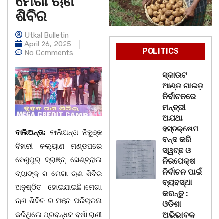
ମେଗା ଋଣ
ଶିବିର
Utkal Bulletin
April 26, 2025
POLITICS
No Comments
ସ୍କାଉଟ
ଆଣ୍ଡ ଗାଇଡ଼
ନିର୍ବାଚନରେ
ମନ୍ତ୍ରୀ
ଅଯଥା
ହସ୍ତକ୍ଷେପ
ବାଲିଅନ୍ତା:
ବାଲିଅନ୍ତା ନିକୁଞ୍ଜ
ବନ୍ଦ କରି
ବିହାରୀ କଲ୍ୟାଣ ମଣ୍ଡପରେ
ସ୍ୱଚ୍ଛ ଓ
ବେଣୁପୁର୍ ବ୍ରାଞ୍ଚ୍ ସେଣ୍ଟ୍ରାଲ
ନିରପେକ୍ଷ
ନିର୍ବାଚନ ପାଇଁ
ବ୍ୟାଙ୍କ୍ ର ମେଗା ଋଣ ଶିବିର
ବ୍ୟବସ୍ଥା
ଅନୁଷ୍ଠିତ ହୋଇଯାଇଛି।ମେଗା
କରନ୍ତୁ :
ଋଣ ଶିବିର ର ମଞ୍ଚ ପରିଚାଳନା
ଓଡିଶା
କରିଥିଲେ ପ୍ରବନ୍ଧକ ବର୍ଷା ରାଣୀ
ଅଭିଭାବକ