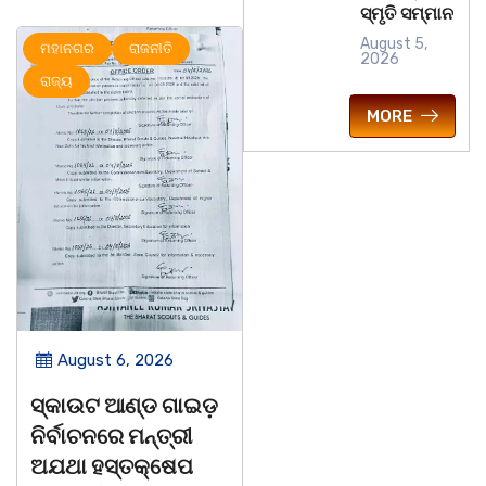
ସ୍ମୃତି ସମ୍ମାନ
August 5,
ର
ରାଜନୀତି
ରାଜ୍ୟ
ମହାନ
2026
MORE
st 6, 2026
August 6, 2026
Au
ଟ ଆଣ୍ଡ ଗାଇଡ଼
ଅବସରପ୍ରାପ୍ତ
ପୁନର୍ବ
ଚନରେ ମନ୍ତ୍ରୀ
ଶିକ୍ଷୟିତ୍ରୀ ଶ୍ରୀମତୀ
ମୂର୍ଖ 
ହସ୍ତକ୍ଷେପ
ଅନ୍ନପୂର୍ଣ୍ଣା ମିଶ୍ରଙ୍କ
ଷଡଯନ୍