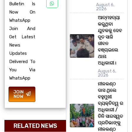
Bulletin Is
August 6,
2026
Now On
ଆତ୍ମହତ୍ୟା
WhatsApp
କରୁଥିବା
Join And
ଯୁବକକୁ ଦେବ
Get Latest
ଦୂତ ସାଜି
ଜୀବନ
News
ବଞ୍ଚାଇଲେ
Updates
ଥାନା
Delivered To
ଅଧିକାରୀ।
You Via
August 6,
2026
WhatsApp
ନୀଳକଣ୍ଠ
ଦାସ ଥିଲେ
JOIN
NOW
ବହୁମୁଖୀ
ବ୍ୟକ୍ତିତ୍ୱ ର
ଅଧିକାରୀ /
ତିନି ସାରସ୍ୱତ
ପ୍ରତିଭାଙ୍କୁ
RELATED NEWS
ନୀଳକଣ୍ଠ