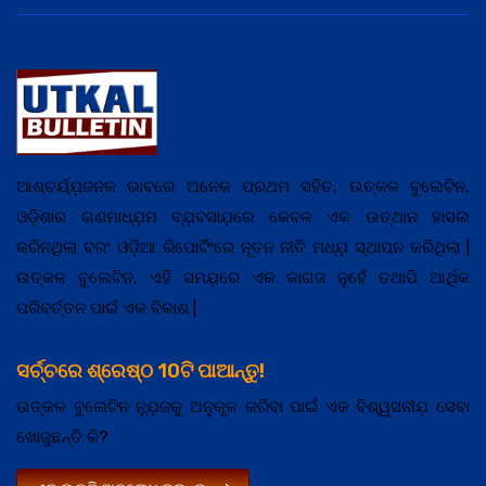
ଆଶ୍ଚର୍ଯ୍ଯ଼ଜନକ ଭାବରେ ଅନେକ ପ୍ରଥମ ସହିତ, ଉତ୍କଳ ବୁଲେଟିନ,
ଓଡ଼ିଶାର ଗଣମାଧ୍ଯ଼ମ ବ୍ଯ଼ବସାଯ଼ରେ କେବଳ ଏକ ଉତ୍ଥାନ ହାସଲ
କରିନଥିଲା ବରଂ ଓଡ଼ିଆ ରିପୋର୍ଟିଂରେ ନୂତନ ନୀତି ମଧ୍ଯ଼ ସ୍ଥାପନ କରିଥିଲା |
ଉତ୍କଳ ବୁଲେଟିନ, ଏହି ସମଯ଼ରେ ଏକ କାଗଜ ନୁହେଁ ତଥାପି ଆର୍ଥିକ
ପରିବର୍ତ୍ତନ ପାଇଁ ଏକ ବିକାଶ |
ସର୍ଚ୍ଚରେ ଶ୍ରେଷ୍ଠ 10ଟି ପାଆନ୍ତୁ!
ଉତ୍କଳ ବୁଲେଟିନ ନ୍ଯ଼ୁଜକୁ ଅନୁକୂଳ କରିବା ପାଇଁ ଏକ ବିଶ୍ୱସନୀଯ଼ ସେବା
ଖୋଜୁଛନ୍ତି କି?