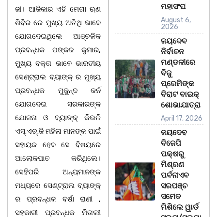
ମହାସଂଘ
ଜୀ। ଆଜିକାର ଏହି ମେଗା ଋଣ
August 6,
ଶିବିର ରେ ମୁଖ୍ୟ ଅତିଥି ଭାବେ
2026
ଯୋଗଦେଇଥିଲେ ଆଞ୍ଚଳିକ
ଜୟଦେବ
ପ୍ରବନ୍ଧକ ପଙ୍କଜ କୁମାର,
ନିର୍ବାଚନ
ମଣ୍ଡଳୀରେ
ମୁଖ୍ୟ ବକ୍ତା ଭାବେ ଭାରତୀୟ
ବିଜୁ
ସେଣ୍ଟ୍ରାଲ ବ୍ୟାଙ୍କ୍ ର ମୁଖ୍ୟ
ପ୍ରେମିଙ୍କ
ପ୍ରବନ୍ଧକ ମୁକୁନ୍ଦ କର୍ନ
ବିରାଟ ବାଇକ୍
ଯୋଗଦେଇ ସରକାରଙ୍କ
ଶୋଭାଯାତ୍ରା
ଯୋଜନା ଓ ବ୍ୟାଙ୍କ୍ କିଭଳି
April 17, 2026
ଏସ୍.ଏଚ୍.ଜି ମହିଳା ମାନଙ୍କ ପାଇଁ
ଜୟଦେବ
ବିଜେପି
ସହାୟକ ହେବ ସେ ବିଷୟରେ
ପକ୍ଷରୁ
ଆଲୋକପାତ କରିଥିଲେ।
ମିଶ୍ରଣ
ସେହିପରି ଅନ୍ୟମାନଙ୍କ
ପର୍ବନାଏବ
ମଧ୍ୟରେ ସେଣ୍ଟ୍ରାଲ ବ୍ୟାଙ୍କ୍
ସରପଞ୍ଚ
ସମେତ
ର ପ୍ରବନ୍ଧକ ବର୍ଷା ରାଣୀ ,
ମିଶିଲେ ୱାର୍ଡ
ସହକାରୀ ପ୍ରବନ୍ଧକ ମିତାଲୀ