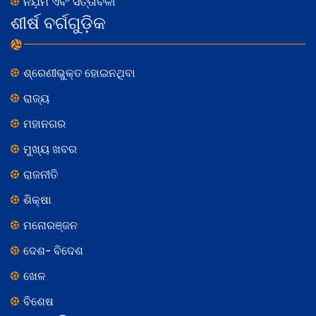
ନିଯ଼ମ ଏବଂ ସର୍ତ୍ତାବଳୀ
ଶୀର୍ଷ ବର୍ଗଗୁଡ଼ିକ
ଶ୍ରେଣୀଭୁକ୍ତ ହୋଇନଥିବା
ରାଜ୍ୟ
ମହାନଗର
ମୁଖ୍ୟ ଖବର
ରାଜନୀତି
ଶିକ୍ଷା
ମନୋରଞ୍ଜନ
ଦେଶ- ବିଦେଶ
ଖେଳ
ବିଶେଷ