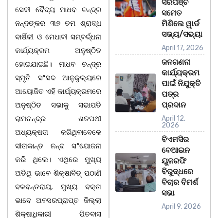
ସରପଞ୍ଚ
ସେବୀ ବୈଦ୍ୟ ମାଧବ ଚନ୍ଦ୍ର
ସମେତ
ନନ୍ଦଙ୍କର ୩୭ ତମ ଶ୍ରାଦ୍ଧ
ମିଶିଲେ ୱାର୍ଡ
ସଭ୍ୟ/ସଭ୍ୟା
ବାର୍ଷିକୀ ଓ ମେଧାବୀ ସମ୍ବର୍ଦ୍ଧନା
April 17, 2026
କାର୍ଯ୍ୟକ୍ରମ ଅନୁଷ୍ଠିତ
ଜନଗଣନା
ହୋଇଯାଇଛି। ମାଧବ ଚନ୍ଦ୍ର
କାର୍ଯ୍ୟକ୍ରମ
ସ୍ମୃତି ସ°ସଦ ଆନୁକୁଲ୍ୟରେ
ପାଇଁ ନିଯୁକ୍ତି
ଆୟୋଜିତ ଏହି କାର୍ଯ୍ୟକ୍ରମରେ
ପତ୍ର
ପ୍ରଦାନ
ଅନୁଷ୍ଠିତ ସଭାକୁ ସଭାପତି
ରାମଚନ୍ଦ୍ର ଶତପଥୀ
April 12,
2026
ଅଧ୍ୟକ୍ଷତା କରିଥିବାବେଳେ
ବିଏମସିର
ସୀତାକାନ୍ତ ନନ୍ଦ ସ°ଯୋଜନା
ବେଆଇନ
କରି ଥିଲେ। ଏଥିରେ ମୁଖ୍ୟ
ୟୁଜରଫି
ବିରୁଦ୍ଧରେ
ଅତିଥି ଭାବେ ଶିକ୍ଷାବିତ୍ ପଠାଣି
ବିଚାର ବିମର୍ଶ
ବଳବନ୍ତରାୟ, ମୁଖ୍ୟ ବକ୍ତା
ସଭା
ଭାବେ ଅବସରପ୍ରାପ୍ତ ଜିଲ୍ଲା
April 9, 2026
ଶିକ୍ଷାଧିକାରୀ ପିତବାସ