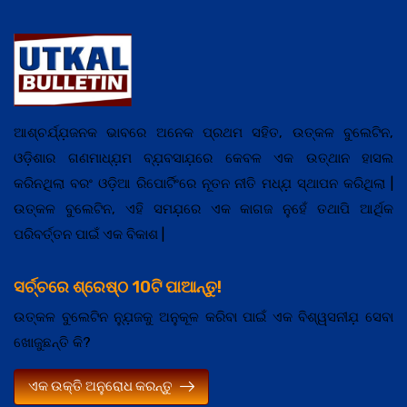
ଆଶ୍ଚର୍ଯ୍ଯ଼ଜନକ ଭାବରେ ଅନେକ ପ୍ରଥମ ସହିତ, ଉତ୍କଳ ବୁଲେଟିନ,
ଓଡ଼ିଶାର ଗଣମାଧ୍ଯ଼ମ ବ୍ଯ଼ବସାଯ଼ରେ କେବଳ ଏକ ଉତ୍ଥାନ ହାସଲ
କରିନଥିଲା ବରଂ ଓଡ଼ିଆ ରିପୋର୍ଟିଂରେ ନୂତନ ନୀତି ମଧ୍ଯ଼ ସ୍ଥାପନ କରିଥିଲା |
ଉତ୍କଳ ବୁଲେଟିନ, ଏହି ସମଯ଼ରେ ଏକ କାଗଜ ନୁହେଁ ତଥାପି ଆର୍ଥିକ
ପରିବର୍ତ୍ତନ ପାଇଁ ଏକ ବିକାଶ |
ସର୍ଚ୍ଚରେ ଶ୍ରେଷ୍ଠ 10ଟି ପାଆନ୍ତୁ!
ଉତ୍କଳ ବୁଲେଟିନ ନ୍ଯ଼ୁଜକୁ ଅନୁକୂଳ କରିବା ପାଇଁ ଏକ ବିଶ୍ୱସନୀଯ଼ ସେବା
ଖୋଜୁଛନ୍ତି କି?
ଏକ ଉକ୍ତି ଅନୁରୋଧ କରନ୍ତୁ