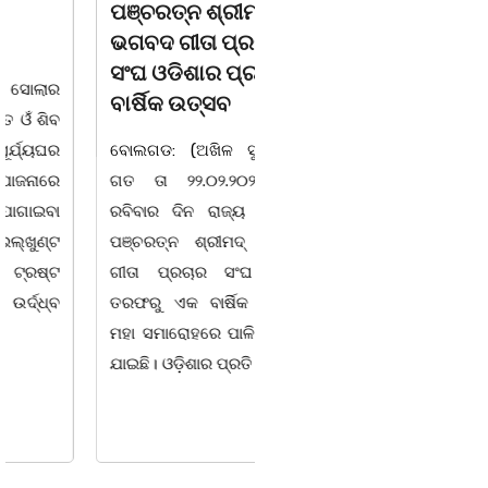
ପଞ୍ଚରତ୍ନ ଶ୍ରୀମଦ
ଲଘୁଚାପ, ଧୋଇଯିବ କି
ଭଗବଦ ଗୀତା ପ୍ରଚାର
ଦଶହରା ?
ସଂଘ ଓଡିଶାର ପ୍ରଥମ
ଆଜି ଉତ୍ତର ଏବଂ ସଂଲଗ୍ନ
ବାର୍ଷିକ ଉତ୍ସବ
କେନ୍ଦ୍ରୀୟ ବଙ୍ଗୋପସାଗରରେ
ବୋଲଗଡ: (ଅଖିଳ ସୁନ୍ଦରାୟ)
ଏକ ଲଘୁଚାପ କ୍ଷେତ୍ର ସୃଷ୍ଟି
ଗତ ତା ୨୨.୦୨.୨୦୨୬ ରିଖ
ହେବାର ସମ୍ଭାବନା ରହିଛି । ଏହା
ରବିବାର ଦିନ ରାଜ୍ୟ ସ୍ତରୀୟ
ପଶ୍ଚିମ ଦିଗ ଆଡ଼କୁ ଗତି କରିବ
ପଞ୍ଚରତ୍ନ ଶ୍ରୀମଦ୍ ଭଗବଦ୍
। ଆସନ୍ତାକାଲି (26 ତାରିଖ)
ଗୀତା ପ୍ରଚାର ସଂଘ ଓଡ଼ିଶା
ଉତ୍ତର-ପଶ୍ଚିମ ଓ ସଂଲଗ୍ନ
ତରଫରୁ ଏକ ବାର୍ଷିକ ଉତ୍ସବ
ପଶ୍ଚିମ କେନ୍ଦ୍ରୀୟ
ମହା ସମାରୋହରେ ପାଳିତ ହୋଇ
ବଙ୍ଗୋପସାଗର
ଯାଇଛି। ଓଡ଼ିଶାର ପ୍ରତି କୋଣ