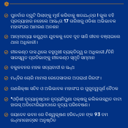
ପୁନର୍ବାର ତ୍ରୁଟି ପିଲାଙ୍କୁ ମୂର୍ଖ କରିବାକୁ ଷଡଯନ୍ତ୍ର ! ଭୁଲ ବହି
ପ୍ରତ୍ୟାହାର ନହେଲେ ଆସନ୍ତା 17 ତାରିଖରୁ ଓଡିଶା ଅଭିଭାବକ
ମହାସଂଘର ଆମରଣ ଅନଶନ
ଆତ୍ମହତ୍ୟା କରୁଥିବା ଯୁବକକୁ ଦେବ ଦୂତ ସାଜି ଜୀବନ ବଞ୍ଚାଇଲେ
ଥାନା ଅଧିକାରୀ।
ନୀଳକଣ୍ଠ ଦାସ ଥିଲେ ବହୁମୁଖୀ ବ୍ୟକ୍ତିତ୍ୱ ର ଅଧିକାରୀ /ତିନି
ସାରସ୍ୱତ ପ୍ରତିଭାଙ୍କୁ ନୀଳକଣ୍ଠ ସ୍ମୃତି ସମ୍ମାନ
ବକୁଳବନର ମହକ ସତ୍ୟବାଦୀ ର ସନ୍ଥ
ମନ୍ଦିର ଚୋରି ମାମଲା ରେପେସାଦାର ଅପରାଧୀ ଗିରଫ।
ଗଣଶିକ୍ଷା ସଚିବ ଓ ଅଭିଭାବକ ମହାସଂଘ ର ଗୁରୁତ୍ୱପୂର୍ଣ ବୈଠକ
*ଓଡ଼ିଶୀ ନୃତ୍ୟାନୁଷ୍ଠାନ ନୃତ୍ୟନିପୁଣା ପକ୍ଷରୁ କଲିକତାସ୍ଥିତ ବାଟା
ହାଉସ୍ ଅଡିଟୋରିୟମଠାରେ ନୃତ୍ୟ ପରିବେଷଣ।
ଜୟଦେବ ଭବନ ରେ ବିଶ୍ୱଭୂଷଣ ହରିଚନ୍ଦନ ଙ୍କ 93 ତମ
ଜନ୍ମମହୋତ୍ସବ ଅନୁଷ୍ଠିତ