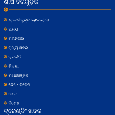
ଶୀର୍ଷ ବର୍ଗଗୁଡ଼ିକ
ଶ୍ରେଣୀଭୁକ୍ତ ହୋଇନଥିବା
ରାଜ୍ୟ
ମହାନଗର
ମୁଖ୍ୟ ଖବର
ରାଜନୀତି
ଶିକ୍ଷା
ମନୋରଞ୍ଜନ
ଦେଶ- ବିଦେଶ
ଖେଳ
ବିଶେଷ
ଟ୍ରେଣ୍ଡିଂ ଖବର