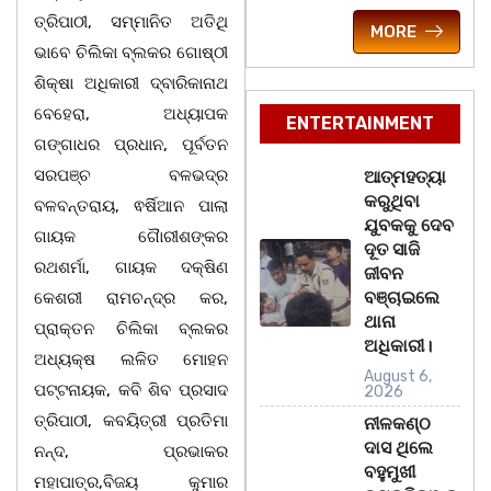
ତ୍ରିପାଠୀ, ସମ୍ମାନିତ ଅତିଥି
MORE
ଭାବେ ଚିଲିକା ବ୍ଲକର ଗୋଷ୍ଠୀ
ଶିକ୍ଷା ଅଧିକାରୀ ଦ୍ବାରିକାନାଥ
ବେହେରା, ଅଧ୍ୟାପକ
ENTERTAINMENT
ଗଙ୍ଗାଧର ପ୍ରଧାନ, ପୂର୍ବତନ
ସରପଞ୍ଚ ବଳଭଦ୍ର
ଆତ୍ମହତ୍ୟା
କରୁଥିବା
ବଳବନ୍ତରାୟ, ଵର୍ଷିଆନ ପାଲା
ଯୁବକକୁ ଦେବ
ଗାୟକ ଗୈାରୀଶଙ୍କର
ଦୂତ ସାଜି
ରଥଶର୍ମା, ଗାୟକ ଦକ୍ଷିଣ
ଜୀବନ
ବଞ୍ଚାଇଲେ
କେଶରୀ ରାମଚନ୍ଦ୍ର କର,
ଥାନା
ପ୍ରାକ୍ତନ ଚିଲିକା ବ୍ଲକର
ଅଧିକାରୀ।
ଅଧ୍ୟକ୍ଷ ଲଳିତ ମୋହନ
August 6,
ପଟ୍ଟନାୟକ, କବି ଶିବ ପ୍ରସାଦ
2026
ତ୍ରିପାଠୀ, କବୟିତ୍ରୀ ପ୍ରତିମା
ନୀଳକଣ୍ଠ
ଦାସ ଥିଲେ
ନନ୍ଦ, ପ୍ରଭାକର
ବହୁମୁଖୀ
ମହାପାତ୍ର,ବିଜୟ କୁମାର