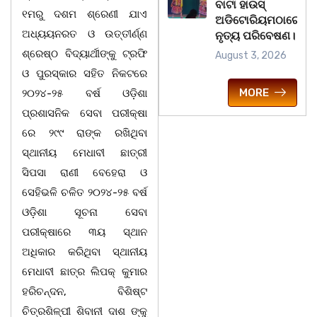
ବାଟା ହାଉସ୍
୧ମରୁ ଦଶମ ଶ୍ରେଣୀ ଯାଏ
ଅଡିଟୋରିୟମଠାରେ
ଅଧ୍ୟୟନରତ ଓ ଉତ୍ତୀର୍ଣ୍ଣ
ନୃତ୍ୟ ପରିବେଷଣ।
ଶ୍ରେଷ୍ଠ ବିଦ୍ୟାର୍ଥୀଙ୍କୁ ଟ୍ରଫି
August 3, 2026
ଓ ପୁରସ୍କାର ସହିତ ନିକଟରେ
MORE
୨୦୨୪-୨୫ ବର୍ଷ ଓଡ଼ିଶା
ପ୍ରଶାସନିକ ସେବା ପରୀକ୍ଷା
ରେ ୨୯୯ ରାଙ୍କ ରଖିଥିବା
ସ୍ଥାନୀୟ ମେଧାବୀ ଛାତ୍ରୀ
ସିପସା ରାଣୀ ବେହେରା ଓ
ସେହିଭଳି ଚଳିତ ୨୦୨୪-୨୫ ବର୍ଷ
ଓଡ଼ିଶା ସୂଚନା ସେବା
ପରୀକ୍ଷାରେ ୩ୟ ସ୍ଥାନ
ଅଧିକାର କରିଥିବା ସ୍ଥାନୀୟ
ମେଧାବୀ ଛାତ୍ର ଲିପକ୍ କୁମାର
ହରିଚନ୍ଦନ, ବିଶିଷ୍ଟ
ଚିତ୍ରଶିଳ୍ପୀ ଶିବାନୀ ଦାଶ ଙ୍କୁ