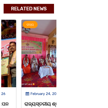
RELATED NEWS
ରାଜ୍ୟ
ରାଜ୍ୟ
February 24, 2026
September 25, 2025
ରାଜ୍ୟସ୍ତରୀୟ ଶ୍ରୀ
ଆସୁଛି ଲଗାତାର ଦୁଇଟି