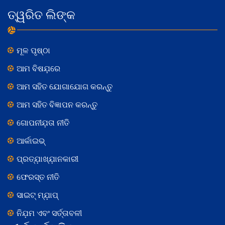
ତ୍ୱରିତ ଲିଙ୍କ
ମୂଳ ପୃଷ୍ଠା
ଆମ ବିଷଯ଼ରେ
ଆମ ସହିତ ଯୋଗାଯୋଗ କରନ୍ତୁ
ଆମ ସହିତ ବିଜ୍ଞାପନ କରନ୍ତୁ
ଗୋପନୀଯ଼ତା ନୀତି
ଆର୍କାଇଭ୍
ପ୍ରତ୍ଯ଼ାଖ୍ଯ଼ାନକାରୀ
ଫେରସ୍ତ ନୀତି
ସାଇଟ୍ ମ୍ଯ଼ାପ୍
ନିଯ଼ମ ଏବଂ ସର୍ତ୍ତାବଳୀ