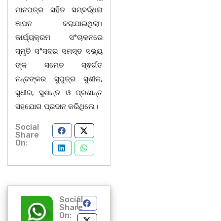
ମାନପତ୍ର ସହିତ ସମ୍ବର୍ଦ୍ଧନା
ଜ୍ଞାପନ କରାଯାଇଥିଲା।
କାର୍ଯ୍ୟକ୍ରମ ସ°ଚାଳନରେ
ସ୍ମୃତି ସ°ସଦର ସମସ୍ତ ସଭ୍ୟ
ଙ୍କ ସମେତ ସ୍ଵର୍ଗତ
ନନ୍ଦଙ୍କର ସୁପୁତ୍ର ସୁଶୀଳ,
ସୁଧୀର, ସୁଶାନ୍ତ ଓ ପ୍ରଶାନ୍ତ
ସହଯୋଗ ପ୍ରଦାନ କରିଥିଲେ।
Social
Share
On:
Social
Share
On: