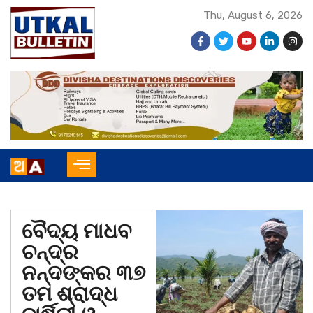
Thu, August 6, 2026
ବୈଦ୍ୟ ମାଧବ
ଚନ୍ଦ୍ର
ନନ୍ଦଙ୍କର ୩୭
ତମ ଶ୍ରାଦ୍ଧ