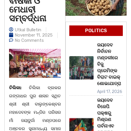
ବାର୍ଷିକୀ ଓ
ମେଧାବୀ
ସମ୍ବର୍ଦ୍ଧନା
Utkal Bulletin
POLITICS
November 11, 2025
No Comments
ଜୟଦେବ
ନିର୍ବାଚନ
ମଣ୍ଡଳୀରେ
ବିଜୁ
ପ୍ରେମିଙ୍କ
ବିରାଟ ବାଇକ୍
ଶୋଭାଯାତ୍ରା
ଚିଲିକା:
ଚିଲିକା ବ୍ଲକର
April 17, 2026
ଗଙ୍ଗାଧର ପୁର ଶାସନ ସ୍ଥିତ
ଜୟଦେବ
ଶ୍ରୀ ଶ୍ରୀ ବାଲୁଙ୍କେଶ୍ବର
ବିଜେପି
ମହାଦେବଙ୍କ ମନ୍ଦିର ପରିସର
ପକ୍ଷରୁ
ମିଶ୍ରଣ
ମାଁ ଜୟଦୁର୍ଗା ମଣ୍ଡପରେ
ପର୍ବନାଏବ
ଅଞ୍ଚଳର ସୁନାମଧନ୍ୟ ସମାଜ