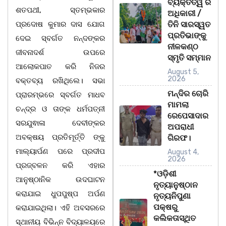
ବ୍ୟକ୍ତିତ୍ୱ ର
ଶତପଥୀ, ସ୍ତମ୍ଭକାର
ଅଧିକାରୀ /
ପ୍ରଦୋଷ କୁମାର ଦାସ ଯୋଗ
ତିନି ସାରସ୍ୱତ
ପ୍ରତିଭାଙ୍କୁ
ଦେଇ ସ୍ବର୍ଗତ ନନ୍ଦଙ୍କର
ନୀଳକଣ୍ଠ
ଜୀବନାଦର୍ଶ ଉପରେ
ସ୍ମୃତି ସମ୍ମାନ
ଆଲୋକପାତ କରି ନିଜର
August 5,
2026
ବକ୍ତବ୍ୟ ରଖିଥିଲେ। ସଭା
ମନ୍ଦିର ଚୋରି
ପ୍ରାରମ୍ଭରେ ସ୍ବର୍ଗତ ମାଧବ
ମାମଲା
ଚନ୍ଦ୍ର ଓ ତାଙ୍କ ଧର୍ମପତ୍ନୀ
ରେପେସାଦାର
ସରଯୁଵାଳା ଦେବୀଙ୍କର
ଅପରାଧୀ
ଅବକ୍ଷୟ ପ୍ରତିମୂର୍ତ୍ତି ଙ୍କୁ
ଗିରଫ।
ମାଲ୍ୟାର୍ପଣ ପରେ ପ୍ରଦୀପ
August 4,
2026
ପ୍ରଜ୍ବଳନ କରି ଏହାର
*ଓଡ଼ିଶୀ
ଆନୁଷ୍ଠାନିକ ଉଦଘାଟନ
ନୃତ୍ୟାନୁଷ୍ଠାନ
କରାଯାଇ ଧୁପପୁଷ୍ପ ଅର୍ପଣ
ନୃତ୍ୟନିପୁଣା
ପକ୍ଷରୁ
କରାଯାଇଥିଲା। ଏହି ଅବସରରେ
କଲିକତାସ୍ଥିତ
ସ୍ଥାନୀୟ ବିଭିନ୍ନ ବିଦ୍ୟାଳୟରେ