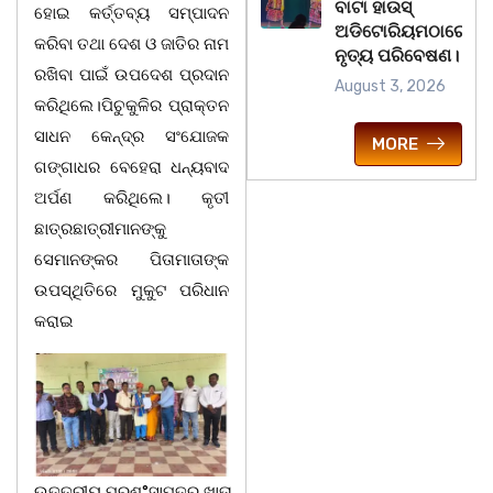
ବାଟା ହାଉସ୍
ହୋଇ କର୍ତ୍ତବ୍ୟ ସମ୍ପାଦନ
ଅଡିଟୋରିୟମଠାରେ
କରିବା ତଥା ଦେଶ ଓ ଜାତିର ନାମ
ନୃତ୍ୟ ପରିବେଷଣ।
ରଖିବା ପାଇଁ ଉପଦେଶ ପ୍ରଦାନ
August 3, 2026
କରିଥିଲେ।ପିଚୁକୁଳିର ପ୍ରାକ୍ତନ
ସାଧନ କେନ୍ଦ୍ର ସଂଯୋଜକ
MORE
ଗଙ୍ଗାଧର ବେହେରା ଧନ୍ୟବାଦ
ଅର୍ପଣ କରିଥିଲେ। କୃତୀ
ଛାତ୍ରଛାତ୍ରୀମାନଙ୍କୁ
ସେମାନଙ୍କର ପିତାମାତାଙ୍କ
ଉପସ୍ଥିତିରେ ମୁକୁଟ ପରିଧାନ
କରାଇ
ଉତ୍ତରୀୟ,ପ୍ରଶ°ସାପତ୍ର,ଖାତା