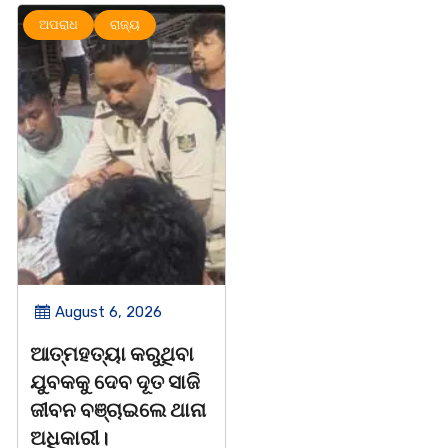
ଅପରାଧ
ରାଜ୍ୟ
ମହାନଗର
ରାଜ୍ୟ
August 6, 2026
August 5, 2026
ଆତ୍ମହତ୍ୟା କରୁଥିବା
ନୀଳକଣ୍ଠ ଦାସ ଥିଲେ
ଯୁବକକୁ ଦେବ ଦୂତ ସାଜି
ବହୁମୁଖୀ ବ୍ୟକ୍ତିତ୍ୱ ର
ଜୀବନ ବଞ୍ଚାଇଲେ ଥାନା
ଅଧିକାରୀ /ତିନି
ଅଧିକାରୀ।
ସାରସ୍ୱତ ପ୍ରତିଭାଙ୍କୁ