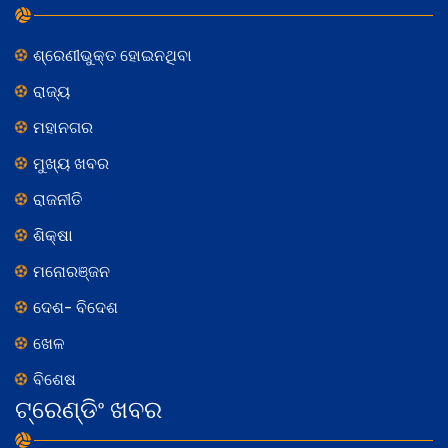
ଶ୍ରେଣୀଭୁକ୍ତ ହୋଇନଥିବା
ରାଜ୍ୟ
ମହାନଗର
ମୁଖ୍ୟ ଖବର
ରାଜନୀତି
ଶିକ୍ଷା
ମନୋରଞ୍ଜନ
ଦେଶ- ବିଦେଶ
ଖେଳ
ବିଶେଷ
ଟ୍ରେଣ୍ଡିଂ ଖବର