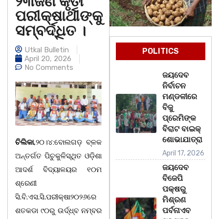
୨୩ଜଣ କୃତୀ
ପରୀକ୍ଷାର୍ଥୀଙ୍କୁ
ସମ୍ବର୍ଦ୍ଧିତ ।
Utkal Bulletin
POLITICS
April 20, 2026
No Comments
ଜୟଦେବ
ନିର୍ବାଚନ
ମଣ୍ଡଳୀରେ
ବିଜୁ
ପ୍ରେମିଙ୍କ
ବିରାଟ ବାଇକ୍
ଶୋଭାଯାତ୍ରା
ଚିଲିକା
,୨୦।୪:ବୋଲଗଡ଼ ବ୍ଳକ
April 17, 2026
ଅନ୍ତର୍ଗତ ପିଚୁକୁଳିସ୍ଥିତ ଓଡ଼ିଶା
ଜୟଦେବ
ଆଦର୍ଶ ବିଦ୍ୟାଳୟର ୧୦ମ
ବିଜେପି
ଶ୍ରେଣୀ
ପକ୍ଷରୁ
ସି.ବି.ଏସ.ସି.ପରୀକ୍ଷା୨୦୨୬ରେ
ମିଶ୍ରଣ
ପର୍ବନାଏବ
ଶତକଡା ୯୦ରୁ ଉର୍ଦ୍ଧ୍ବ ନମ୍ବର