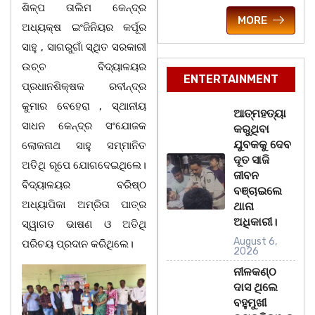
ଶିଳ୍ପ ତାଲିମ କେନ୍ଦ୍ର
MORE
ଅଧ୍ୟକ୍ଷ ଇଂଜିନିୟର କର୍ପୂର
ସାହୁ , ସାଗରୁଗାଁ ସ୍ଥିତ ସରକାରୀ
ଉଚ୍ଚ ବିଦ୍ୟାଳୟର
ENTERTAINMENT
ପ୍ରଧାନଶିକ୍ଷକ ରବୀନ୍ଦ୍ର
କୁମାର ବେହେରା , ସ୍ଥାନୀୟ
ଆତ୍ମହତ୍ୟା
ସାଧନ କେନ୍ଦ୍ର ସଂଯୋଜକ
କରୁଥିବା
ଯୁବକକୁ ଦେବ
ଲୋକନାଥ ସାହୁ ସମ୍ମାନିତ
ଦୂତ ସାଜି
ଅତିଥି ରୂପେ ଯୋଗଦେଇଥିଲେ।
ଜୀବନ
ବିଦ୍ୟାଳୟର ବରିଷ୍ଠ
ବଞ୍ଚାଇଲେ
ଅଧ୍ୟାପିକା ଅମ୍ରିତା ପାତ୍ର
ଥାନା
ଅଧିକାରୀ।
ସ୍ୱାଗତ ଭାଷଣ ଓ ଅତିଥି
August 6,
ପରିଚୟ ପ୍ରଦାନ କରିଥିଲେ।
2026
ନୀଳକଣ୍ଠ
ଦାସ ଥିଲେ
ବହୁମୁଖୀ