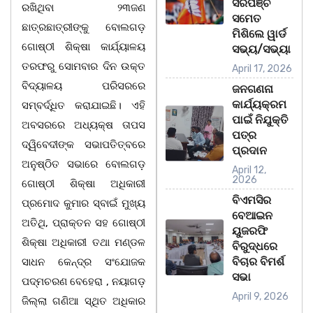
ସରପଞ୍ଚ
ରଖିଥିବା ୨୩ଜଣ
ସମେତ
ଛାତ୍ରଛାତ୍ରୀଙ୍କୁ ବୋଲଗଡ଼
ମିଶିଲେ ୱାର୍ଡ
ଗୋଷ୍ଠୀ ଶିକ୍ଷା କାର୍ଯ୍ୟାଳୟ
ସଭ୍ୟ/ସଭ୍ୟା
ତରଫରୁ ସୋମବାର ଦିନ ଉକ୍ତ
April 17, 2026
ବିଦ୍ୟାଳୟ ପରିସରରେ
ଜନଗଣନା
କାର୍ଯ୍ୟକ୍ରମ
ସମ୍ବର୍ଦ୍ଧିତ କରାଯାଇଛି। ଏହି
ପାଇଁ ନିଯୁକ୍ତି
ଅବସରରେ ଅଧ୍ୟକ୍ଷ ତାପସ
ପତ୍ର
ଦ୍ୱିବେଦୀଙ୍କ ସଭାପତିତ୍ବରେ
ପ୍ରଦାନ
ଅନୁଷ୍ଠିତ ସଭାରେ ବୋଲଗଡ଼
April 12,
2026
ଗୋଷ୍ଠୀ ଶିକ୍ଷା ଅଧିକାରୀ
ବିଏମସିର
ପ୍ରମୋଦ କୁମାର ସ୍ବାଇଁ ମୁଖ୍ୟ
ବେଆଇନ
ଅତିଥି, ପ୍ରାକ୍ତନ ସହ ଗୋଷ୍ଠୀ
ୟୁଜରଫି
ଶିକ୍ଷା ଅଧିକାରୀ ତଥା ମଣ୍ଡଳ
ବିରୁଦ୍ଧରେ
ବିଚାର ବିମର୍ଶ
ସାଧନ କେନ୍ଦ୍ର ସଂଯୋଜକ
ସଭା
ପଦ୍ମଚରଣ ବେହେରା , ନୟାଗଡ଼
April 9, 2026
ଜିଲ୍ଲା ଗଣିଆ ସ୍ଥିତ ଅଧିକାର