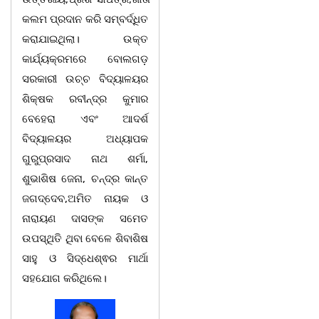
କଲମ ପ୍ରଦାନ କରି ସମ୍ବର୍ଦ୍ଧିତ
କରାଯାଇଥିଲା। ଉକ୍ତ
କାର୍ଯ୍ୟକ୍ରମରେ ବୋଲଗଡ଼
ସରକାରୀ ଉଚ୍ଚ ବିଦ୍ୟାଳୟର
ଶିକ୍ଷକ ରବୀନ୍ଦ୍ର କୁମାର
ବେହେରା ଏବଂ ଆଦର୍ଶ
ବିଦ୍ୟାଳୟର ଅଧ୍ୟାପକ
ଗୁରୁପ୍ରସାଦ ନାଥ ଶର୍ମା,
ଶୁଭାଶିଷ ଜେନା, ଚନ୍ଦ୍ର କାନ୍ତ
ଜଗଦ୍ଦେବ,ଅମିତ ନାୟକ ଓ
ନାରାୟଣ ଦାସଙ୍କ ସମେତ
ଉପସ୍ଥିତି ଥିବା ବେଳେ ଶିବାଶିଷ
ସାହୁ ଓ ସିଦ୍ଧେଶ୍ଵର ମାର୍ଥା
ସହଯୋଗ କରିଥିଲେ।