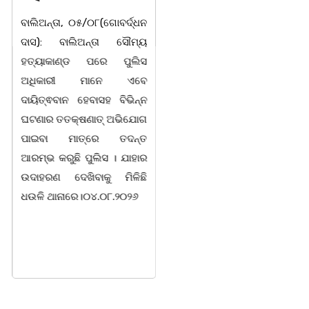
ନୀଳକଣ୍ଠ ସ୍ମୃତି
ବାଲିଅନ୍ତା, ୦୫/୦୮(ଗୋବର୍ଦ୍ଧନ
ସମ୍ମାନ
ଦାସ): ବାଲିଅନ୍ତା ସୌମ୍ୟ
ହତ୍ୟାକାଣ୍ଡ ପରେ ପୁଲିସ
ଭୁବନେଶ୍ୱର ତା 05/08/26
ଅଧିକାରୀ ମାନେ ଏବେ
ପୁଜ୍ୟପୂଜା ସଂସ୍କୃତି ସୁରକ୍ଷା
ଦାୟିତ୍ଵବାନ ହେବାସହ ବିଭିନ୍ନ
ଅଭିଯାନ, ସରକାରଙ୍କ ଓଡ଼ିଆ
ଘଟଣାର ତତକ୍ଷଣାତ୍ ଅଭିଯୋଗ
ଭାଷା, ସାହିତ୍ୟ ସଂସ୍କୃତି ବିଭାଗ
ପାଇବା ମାତ୍ରେ ତଦନ୍ତ
ତଥା ବିଜେଡି ସାଂସ୍କୃତିକ ସାମୁଖ୍ୟ
ଆରମ୍ଭ କରୁଛି ପୁଲିସ । ଯାହାର
ପକ୍ଷରୁ ସ୍ଥାନୀୟ ମହାଡାକପାଳ
ଉଦାହରଣ ଦେଖିବାକୁ ମିଳିଛି
ଛକ ନିକଟ ମହାନ ସ୍ୱାଧୀନତା
ଧଉଳି ଥାନାରେ।୦୪.୦୮.୨୦୨୬
ସଂଗ୍ରାମୀ, ପ୍ରାକ୍ତନ ବାଚସ୍ପତି,
ସମାଜ ସାମ୍ବାଦିକ, ସମ୍ବିଧାନ