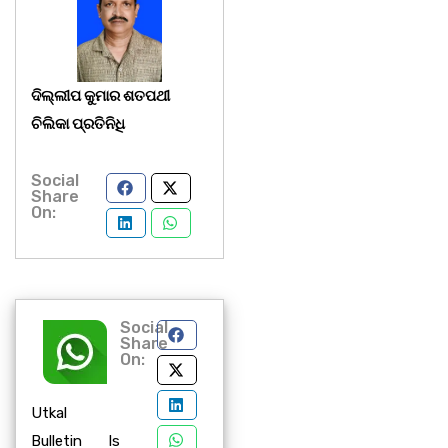
ଦିଲ୍ଲୀପ କୁମାର ଶତପଥୀ
ଚିଲିକା ପ୍ରତିନିଧି
Social
Share
On:
Social
Share
On:
Utkal
Bulletin Is