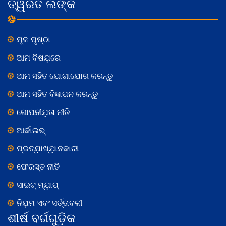
ତ୍ୱରିତ ଲିଙ୍କ
ମୂଳ ପୃଷ୍ଠା
ଆମ ବିଷଯ଼ରେ
ଆମ ସହିତ ଯୋଗାଯୋଗ କରନ୍ତୁ
ଆମ ସହିତ ବିଜ୍ଞାପନ କରନ୍ତୁ
ଗୋପନୀଯ଼ତା ନୀତି
ଆର୍କାଇଭ୍
ପ୍ରତ୍ଯ଼ାଖ୍ଯ଼ାନକାରୀ
ଫେରସ୍ତ ନୀତି
ସାଇଟ୍ ମ୍ଯ଼ାପ୍
ନିଯ଼ମ ଏବଂ ସର୍ତ୍ତାବଳୀ
ଶୀର୍ଷ ବର୍ଗଗୁଡ଼ିକ