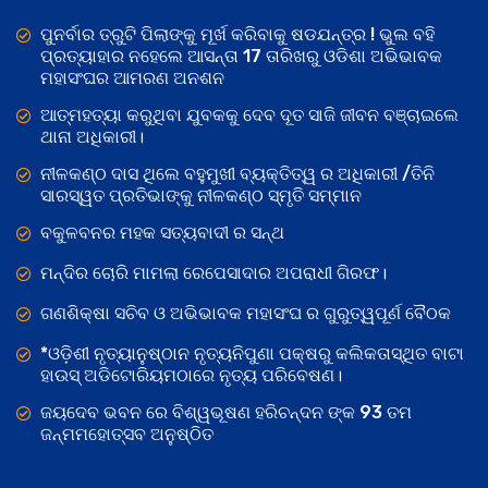
ପୁନର୍ବାର ତ୍ରୁଟି ପିଲାଙ୍କୁ ମୂର୍ଖ କରିବାକୁ ଷଡଯନ୍ତ୍ର ! ଭୁଲ ବହି
ପ୍ରତ୍ୟାହାର ନହେଲେ ଆସନ୍ତା 17 ତାରିଖରୁ ଓଡିଶା ଅଭିଭାବକ
ମହାସଂଘର ଆମରଣ ଅନଶନ
ଆତ୍ମହତ୍ୟା କରୁଥିବା ଯୁବକକୁ ଦେବ ଦୂତ ସାଜି ଜୀବନ ବଞ୍ଚାଇଲେ
ଥାନା ଅଧିକାରୀ।
ନୀଳକଣ୍ଠ ଦାସ ଥିଲେ ବହୁମୁଖୀ ବ୍ୟକ୍ତିତ୍ୱ ର ଅଧିକାରୀ /ତିନି
ସାରସ୍ୱତ ପ୍ରତିଭାଙ୍କୁ ନୀଳକଣ୍ଠ ସ୍ମୃତି ସମ୍ମାନ
ବକୁଳବନର ମହକ ସତ୍ୟବାଦୀ ର ସନ୍ଥ
ମନ୍ଦିର ଚୋରି ମାମଲା ରେପେସାଦାର ଅପରାଧୀ ଗିରଫ।
ଗଣଶିକ୍ଷା ସଚିବ ଓ ଅଭିଭାବକ ମହାସଂଘ ର ଗୁରୁତ୍ୱପୂର୍ଣ ବୈଠକ
*ଓଡ଼ିଶୀ ନୃତ୍ୟାନୁଷ୍ଠାନ ନୃତ୍ୟନିପୁଣା ପକ୍ଷରୁ କଲିକତାସ୍ଥିତ ବାଟା
ହାଉସ୍ ଅଡିଟୋରିୟମଠାରେ ନୃତ୍ୟ ପରିବେଷଣ।
ଜୟଦେବ ଭବନ ରେ ବିଶ୍ୱଭୂଷଣ ହରିଚନ୍ଦନ ଙ୍କ 93 ତମ
ଜନ୍ମମହୋତ୍ସବ ଅନୁଷ୍ଠିତ