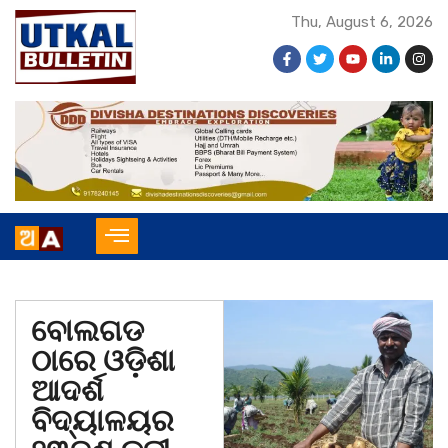
Thu, August 6, 2026
ବୋଲଗଡ
ଠାରେ ଓଡ଼ିଶା
ଆଦର୍ଶ
ବିଦ୍ୟାଳୟର