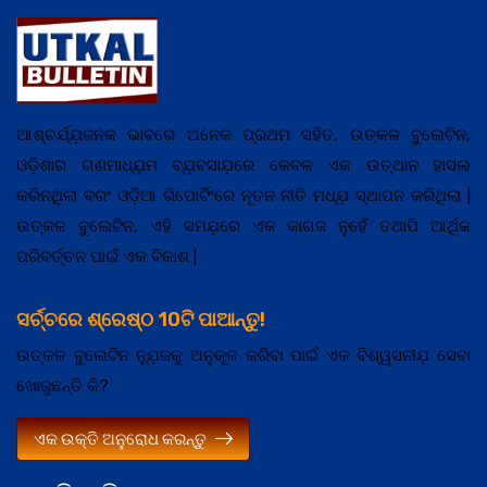
ଆଶ୍ଚର୍ଯ୍ଯ଼ଜନକ ଭାବରେ ଅନେକ ପ୍ରଥମ ସହିତ, ଉତ୍କଳ ବୁଲେଟିନ,
ଓଡ଼ିଶାର ଗଣମାଧ୍ଯ଼ମ ବ୍ଯ଼ବସାଯ଼ରେ କେବଳ ଏକ ଉତ୍ଥାନ ହାସଲ
କରିନଥିଲା ବରଂ ଓଡ଼ିଆ ରିପୋର୍ଟିଂରେ ନୂତନ ନୀତି ମଧ୍ଯ଼ ସ୍ଥାପନ କରିଥିଲା |
ଉତ୍କଳ ବୁଲେଟିନ, ଏହି ସମଯ଼ରେ ଏକ କାଗଜ ନୁହେଁ ତଥାପି ଆର୍ଥିକ
ପରିବର୍ତ୍ତନ ପାଇଁ ଏକ ବିକାଶ |
ସର୍ଚ୍ଚରେ ଶ୍ରେଷ୍ଠ 10ଟି ପାଆନ୍ତୁ!
ଉତ୍କଳ ବୁଲେଟିନ ନ୍ଯ଼ୁଜକୁ ଅନୁକୂଳ କରିବା ପାଇଁ ଏକ ବିଶ୍ୱସନୀଯ଼ ସେବା
ଖୋଜୁଛନ୍ତି କି?
ଏକ ଉକ୍ତି ଅନୁରୋଧ କରନ୍ତୁ