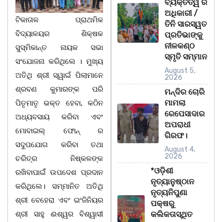
ବ୍ୟକ୍ତିତ୍ୱ ର
ଅଧିକାରୀ /
ଟିକାତାଳ ପ୍ରାଥମିକ
ତିନି ସାରସ୍ୱତ
ବିଦ୍ୟାଳୟର ଶିକ୍ଷକ
ପ୍ରତିଭାଙ୍କୁ
ନୀଳକଣ୍ଠ
ସୁସ୍ମିକାନ୍ତ ନାୟକ ସଭା
ସ୍ମୃତି ସମ୍ମାନ
ସଂଯୋଜନା କରିଥିଲେ । ମୁଖ୍ୟ
August 5,
ଅତିଥି ଶ୍ରୀ ସ୍ୱାଇଁ ପିଲାମାନେ
2026
ଶ୍ରବଣ କୁମାରଙ୍କ ପରି
ମନ୍ଦିର ଚୋରି
ମାମଲା
ପିତୃମାତୃ ଭକ୍ତ ହେବା, କଠିନ
ରେପେସାଦାର
ଅଧ୍ୟବସାୟ କରିବା ଏବଂ
ଅପରାଧୀ
ମୋବାଇଲ୍ ଫୋନ୍ ର
ଗିରଫ।
ସଦୁପଯୋଗ କରିବା ତଥା
August 4,
2026
ଚରିତ୍ର ନିଷ୍କଳଙ୍କ
*ଓଡ଼ିଶୀ
ରଖିବାପାଇଁଁ ଉପଦେଶ ପ୍ରଦାନ
ନୃତ୍ୟାନୁଷ୍ଠାନ
କରିଥିଲେ। ସମ୍ମାନିତ ଅତିଥି
ନୃତ୍ୟନିପୁଣା
ଶ୍ରୀ ବେହେରା ଏବଂ ଇଂଜିନିୟର
ପକ୍ଷରୁ
ଶ୍ରୀ ସାହୁ ଈଶ୍ୱର ବିଶ୍ୱାସୀ
କଲିକତାସ୍ଥିତ