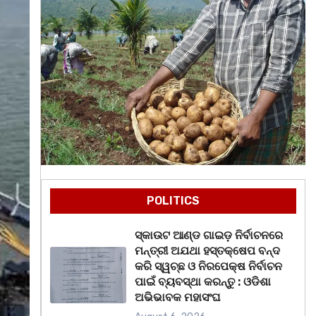
POLITICS
ସ୍କାଉଟ ଆଣ୍ଡ ଗାଇଡ଼ ନିର୍ବାଚନରେ
ମନ୍ତ୍ରୀ ଅଯଥା ହସ୍ତକ୍ଷେପ ବନ୍ଦ
କରି ସ୍ୱଚ୍ଛ ଓ ନିରପେକ୍ଷ ନିର୍ବାଚନ
ପାଇଁ ବ୍ୟବସ୍ଥା କରନ୍ତୁ : ଓଡିଶା
ଅଭିଭାବକ ମହାସଂଘ