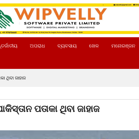
୍ତର୍ଜାତୀୟ
ଅପରାଧ
ବ୍ୟବସାୟ
ଖେଳ
ମନୋରଞ୍ଜନ
ା ଥିବା ଜାହାଜ
କିସ୍ତାନ ପତାକା ଥିବା ଜାହାଜ