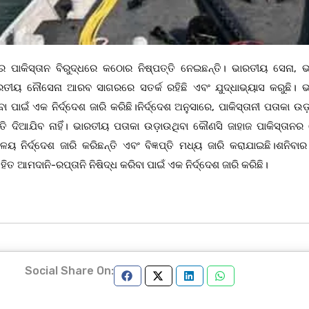
ିସ୍ତାନ ବିରୁଦ୍ଧରେ କଠୋର ନିଷ୍ପତ୍ତି ନେଇଛନ୍ତି। ଭାରତୀୟ ସେନା, 
ରତୀୟ ନୌସେନା ଆରବ ସାଗରରେ ସତର୍କ ରହିଛି ଏବଂ ଯୁଦ୍ଧାଭ୍ୟାସ କରୁଛି। 
 ପାଇଁ ଏକ ନିର୍ଦ୍ଦେଶ ଜାରି କରିଛି।ନିର୍ଦ୍ଦେଶ ଅନୁସାରେ, ପାକିସ୍ତାନୀ ପତାକା ଉ
 ଦିଆଯିବ ନାହିଁ। ଭାରତୀୟ ପତାକା ଉଡ଼ାଉଥିବା କୌଣସି ଜାହାଜ ପାକିସ୍ତାନର
ୟ ନିର୍ଦ୍ଦେଶ ଜାରି କରିଛନ୍ତି ଏବଂ ବିଜ୍ଞପ୍ତି ମଧ୍ୟ ଜାରି କରାଯାଇଛି।ଶନିବା
ିତ ଆମଦାନି-ରପ୍ତାନି ନିଷିଦ୍ଧ କରିବା ପାଇଁ ଏକ ନିର୍ଦ୍ଦେଶ ଜାରି କରିଛି।
Social Share On: