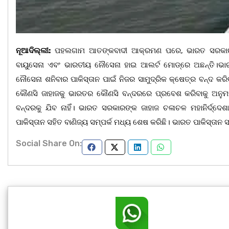
ନୂଆଦିଲ୍ଲୀ:
ପହଲଗାମ ଆତଙ୍କବାଦୀ ଆକ୍ରମଣ ପରେ, ଭାରତ ସରକାର ପାକ
ବାୟୁସେନା ଏବଂ ଭାରତୀୟ ନୌସେନା ହାଇ ଆଲର୍ଟ ମୋଡ୍‌ରେ ଅଛନ୍ତି।ଭା
ନୌସେନା ଶନିବାର ପାକିସ୍ତାନ ପାଇଁ ନିଜର ସାମୁଦ୍ରିକ କ୍ଷେତ୍ର ବନ୍ଦ କରିବା
କୌଣସି ଜାହାଜକୁ ଭାରତର କୌଣସି ବନ୍ଦରରେ ପ୍ରବେଶ କରିବାକୁ ଅନୁମତି
ବନ୍ଦରକୁ ଯିବ ନାହିଁ। ଭାରତ ସରକାରଙ୍କ ଜାହାଜ ଚଳାଚଳ ମହାନିର୍ଦ୍ଦେଶାଳ
ପାକିସ୍ତାନ ସହିତ ବାଣିଜ୍ୟ ସମ୍ପର୍କ ମଧ୍ୟ ଶେଷ କରିଛି। ଭାରତ ପାକିସ୍ତାନ ସହ
Social Share On: