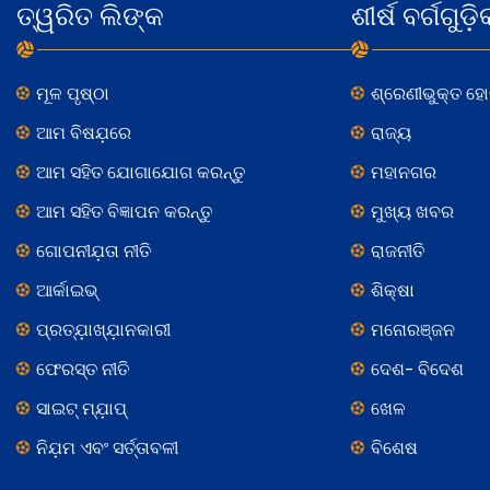
ତ୍ୱରିତ ଲିଙ୍କ
ଶୀର୍ଷ ବର୍ଗଗୁଡ଼ି
ମୂଳ ପୃଷ୍ଠା
ଶ୍ରେଣୀଭୁକ୍ତ ହ
ଆମ ବିଷଯ଼ରେ
ରାଜ୍ୟ
ଆମ ସହିତ ଯୋଗାଯୋଗ କରନ୍ତୁ
ମହାନଗର
ଆମ ସହିତ ବିଜ୍ଞାପନ କରନ୍ତୁ
ମୁଖ୍ୟ ଖବର
ଗୋପନୀଯ଼ତା ନୀତି
ରାଜନୀତି
ଆର୍କାଇଭ୍
ଶିକ୍ଷା
ପ୍ରତ୍ଯ଼ାଖ୍ଯ଼ାନକାରୀ
ମନୋରଞ୍ଜନ
ଫେରସ୍ତ ନୀତି
ଦେଶ- ବିଦେଶ
ସାଇଟ୍ ମ୍ଯ଼ାପ୍
ଖେଳ
ନିଯ଼ମ ଏବଂ ସର୍ତ୍ତାବଳୀ
ବିଶେଷ