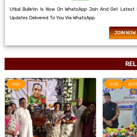
Utkal Bulletin Is Now On WhatsApp Join And Get Latest
Updates Delivered To You Via WhatsApp
JOIN NOW
REL
ରାଜ୍ୟ
ସୃଜନୀ
ରାଜ୍ୟ