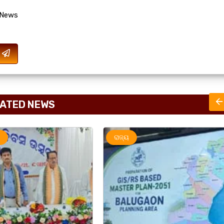
 News
ATED NEWS
ରାଜ୍ୟ