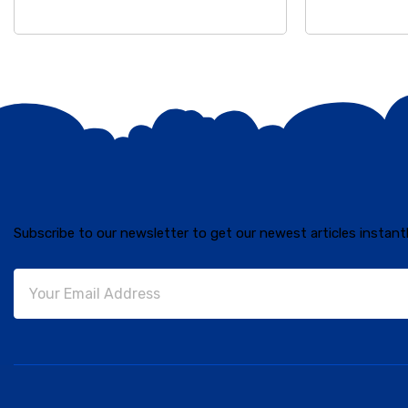
ଉପସ୍ଥାପନାର ସମ
Subscribe to our newsletter to get our newest articles instantl