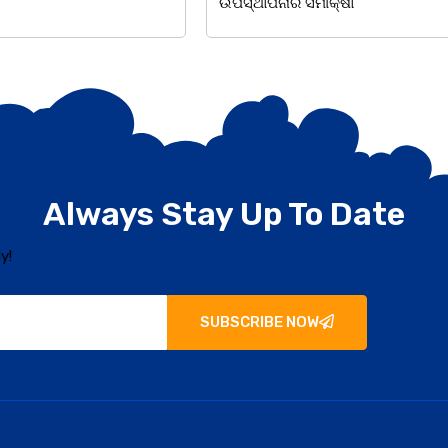
ୀକ୍ଷା
ଅଧ୍ୟକ୍ଷ ସୁବାସ ଚନ୍ଦ୍ର
Always Stay Up To Date
y!
SUBSCRIBE NOW