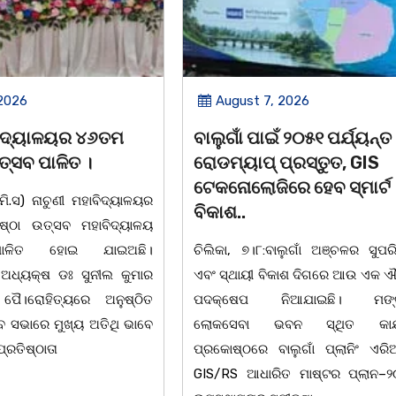
 2026
August 7, 2026
 ୨୦୫୧ ପର୍ଯ୍ୟନ୍ତ
ବାଲୁଗାଁ କଲେଜରେ ଶକ୍ତିଶ୍ରୀ
ପ୍ରସ୍ତୁତ, GIS
ସଶକ୍ତିକରଣ ପ୍ରକୋଷ୍ଠ ପକ୍
େ ହେବ ସ୍ମାର୍ଟ
ଆଲୋଚନାଚକ୍ର |
ଚିଲିକା, ୭। ୮: ବାଲୁଗାଁ ମହାବିଦ୍ୟାଳୟ ଶ
ାଲୁଗାଁ ଅଞ୍ଚଳର ସୁପରିକଳ୍ପିତ
ସଶକ୍ତିକରଣ ପ୍ରକୋଷ୍ଠ ପ
କାଶ ଦିଗରେ ଆଉ ଏକ ଐତିହାସିକ
ଛାତ୍ରୀମାନଙ୍କ ସୁରକ୍ଷା, ଶୃଙ
ିଆଯାଇଛି। ମଙ୍ଗଳବାର
ସଶକ୍ତିକରଣ କାର୍ଯ୍ୟକ୍ରମ ସମ୍ପର୍
ନ ସ୍ଥିତ କାର୍ଯ୍ୟାଳୟ
ଆଲୋଚନାଚକ୍ର ଅଧ୍ୟକ୍ଷ ଡକ୍ଟର ଲ
ଲୁଗାଁ ପ୍ଲାନିଂ ଏରିଆ ପାଇଁ
ସୁବୁଦ୍ଧିଙ୍କ ସଭାପତିତ୍ୱରେ ଅନ
ତ ମାଷ୍ଟର ପ୍ଲାନ–୨୦୫୧ ର
ହୋଇଯାଇଛି।ଉକ୍ତ କାର୍ଯ୍ୟକ୍ରମରେ ଯୁ