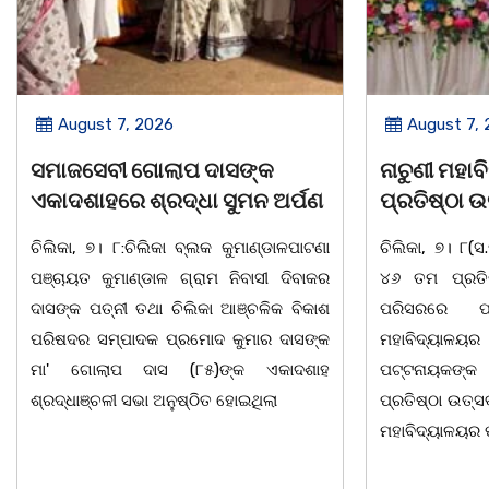
August 7, 2026
August 7,
ନାଚୁଣୀ ମହାବିଦ୍ୟାଳୟର ୪୬ତମ
ବାଲୁଗାଁ ପାଇଁ
ପ୍ରତିଷ୍ଠା ଉତ୍ସବ ପାଳିତ ।
ରୋଡମ୍ୟାପ୍ 
ଟେକନୋଲୋଜିର
ଚିଲିକା, ୭। ୮(ସ.ମି.ସ) ନାଚୁଣୀ ମହାବିଦ୍ୟାଳୟର
ବିକାଶ..
୪୬ ତମ ପ୍ରତିଷ୍ଠା ଉତ୍ସବ ମହାବିଦ୍ୟାଳୟ
ପରିସରରେ ପାଳିତ ହୋଇ ଯାଇଅଛି।
ଚିଲିକା, ୭।୮:ବ
ମହାବିଦ୍ୟାଳୟର ଅଧ୍ୟକ୍ଷ ଡଃ ସୁନୀଲ କୁମାର
ଏବଂ ସ୍ଥାୟୀ ବି
ପଟ୍ଟନାୟକଙ୍କ ପୈ।ରୋହିତ୍ୟରେ ଅନୁଷ୍ଠିତ
ପଦକ୍ଷେପ ନ
ପ୍ରତିଷ୍ଠା ଉତ୍ସବ ସଭାରେ ମୁଖ୍ୟ ଅତିଥି ଭାବେ
ଲୋକସେବା ଭବ
ମହାବିଦ୍ୟାଳୟର ପ୍ରତିଷ୍ଠାତା
ପ୍ରକୋଷ୍ଠରେ ବା
GIS/RS ଆଧାରି