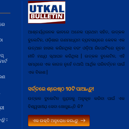
ରେ
ଆଶ୍ଚର୍ଯ୍ଯ଼ଜନକ ଭାବରେ ଅନେକ ପ୍ରଥମ ସହିତ, ଉତ୍କଳ
ଠା
ବୁଲେଟିନ, ଓଡ଼ିଶାର ଗଣମାଧ୍ଯ଼ମ ବ୍ଯ଼ବସାଯ଼ରେ କେବଳ ଏକ
ଉତ୍ଥାନ ହାସଲ କରିନଥିଲା ବରଂ ଓଡ଼ିଆ ରିପୋର୍ଟିଂରେ ନୂତନ
ପ୍
ନୀତି ମଧ୍ଯ଼ ସ୍ଥାପନ କରିଥିଲା | ଉତ୍କଳ ବୁଲେଟିନ, ଏହି
ାର୍ଟ
ସମଯ଼ରେ ଏକ କାଗଜ ନୁହେଁ ତଥାପି ଆର୍ଥିକ ପରିବର୍ତ୍ତନ ପାଇଁ
ଏକ ବିକାଶ |
କରଣ
ସର୍ଚ୍ଚରେ ଶ୍ରେଷ୍ଠ 10ଟି ପାଆନ୍ତୁ!
ା
ଉତ୍କଳ ବୁଲେଟିନ ନ୍ଯ଼ୁଜକୁ ଅନୁକୂଳ କରିବା ପାଇଁ ଏକ
ବିଶ୍ୱସନୀଯ଼ ସେବା ଖୋଜୁଛନ୍ତି କି?
ରୀ
ତୁ :
ଏକ ଉକ୍ତି ଅନୁରୋଧ କରନ୍ତୁ