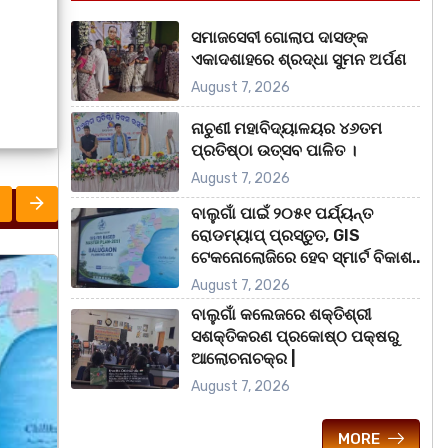
ସମାଜସେବୀ ଗୋଲାପ ଦାସଙ୍କ
ଏକାଦଶାହରେ ଶ୍ରଦ୍ଧା ସୁମନ ଅର୍ପଣ
August 7, 2026
ନାଚୁଣୀ ମହାବିଦ୍ୟାଳୟର ୪୬ତମ
ପ୍ରତିଷ୍ଠା ଉତ୍ସବ ପାଳିତ ।
August 7, 2026
ବାଲୁଗାଁ ପାଇଁ ୨୦୫୧ ପର୍ଯ୍ୟନ୍ତ
ରୋଡମ୍ୟାପ୍ ପ୍ରସ୍ତୁତ, GIS
ଟେକନୋଲୋଜିରେ ହେବ ସ୍ମାର୍ଟ ବିକାଶ..
ରାଜ୍ୟ
ମହା
August 7, 2026
ବାଲୁଗାଁ କଲେଜରେ ଶକ୍ତିଶ୍ରୀ
ସଶକ୍ତିକରଣ ପ୍ରକୋଷ୍ଠ ପକ୍ଷରୁ
ଆଲୋଚନାଚକ୍ର |
August 7, 2026
MORE