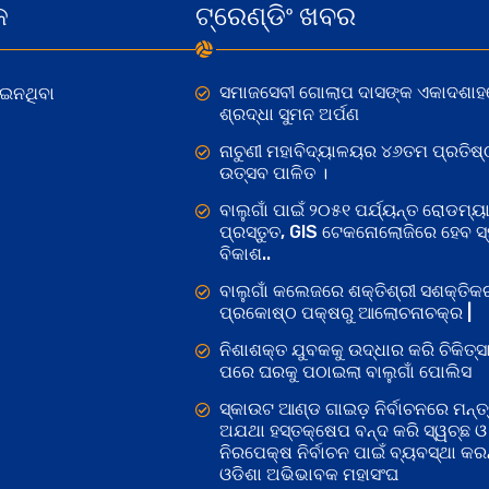
କ
ଟ୍ରେଣ୍ଡିଂ ଖବର
ସମାଜସେବୀ ଗୋଲାପ ଦାସଙ୍କ ଏକାଦଶାହ
ୋଇନଥିବା
ଶ୍ରଦ୍ଧା ସୁମନ ଅର୍ପଣ
ନାଚୁଣୀ ମହାବିଦ୍ୟାଳୟର ୪୬ତମ ପ୍ରତିଷ୍
ଉତ୍ସବ ପାଳିତ ।
ବାଲୁଗାଁ ପାଇଁ ୨୦୫୧ ପର୍ଯ୍ୟନ୍ତ ରୋଡମ୍ୟା
ପ୍ରସ୍ତୁତ, GIS ଟେକନୋଲୋଜିରେ ହେବ ସ୍ମ
ବିକାଶ..
ବାଲୁଗାଁ କଲେଜରେ ଶକ୍ତିଶ୍ରୀ ସଶକ୍ତି
ପ୍ରକୋଷ୍ଠ ପକ୍ଷରୁ ଆଲୋଚନାଚକ୍ର |
ନିଶାଶକ୍ତ ଯୁବକକୁ ଉଦ୍ଧାର କରି ଚିକିତ୍ସ
ପରେ ଘରକୁ ପଠାଇଲା ବାଲୁଗାଁ ପୋଲିସ
ସ୍କାଉଟ ଆଣ୍ଡ ଗାଇଡ଼ ନିର୍ବାଚନରେ ମନ୍ତ୍
ଅଯଥା ହସ୍ତକ୍ଷେପ ବନ୍ଦ କରି ସ୍ୱଚ୍ଛ ଓ
ନିରପେକ୍ଷ ନିର୍ବାଚନ ପାଇଁ ବ୍ୟବସ୍ଥା କରନ୍
ଓଡିଶା ଅଭିଭାବକ ମହାସଂଘ