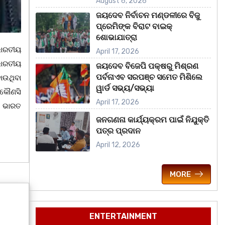
August 6, 2026
ଜୟଦେବ ନିର୍ବାଚନ ମଣ୍ଡଳୀରେ ବିଜୁ
ପ୍ରେମିଙ୍କ ବିରାଟ ବାଇକ୍
ଶୋଭାଯାତ୍ରା
ଭାରତୀୟ
April 17, 2026
ଭାରତୀୟ
ଜୟଦେବ ବିଜେପି ପକ୍ଷରୁ ମିଶ୍ରଣ
ପର୍ବନାଏବ ସରପଞ୍ଚ ସମେତ ମିଶିଲେ
ଡ଼ାଉଥିବା
ୱାର୍ଡ ସଭ୍ୟ/ସଭ୍ୟା
 କୌଣସି
April 17, 2026
ର ଭାରତ
ଜନଗଣନା କାର୍ଯ୍ୟକ୍ରମ ପାଇଁ ନିଯୁକ୍ତି
ପତ୍ର ପ୍ରଦାନ
April 12, 2026
MORE
ENTERTAINMENT