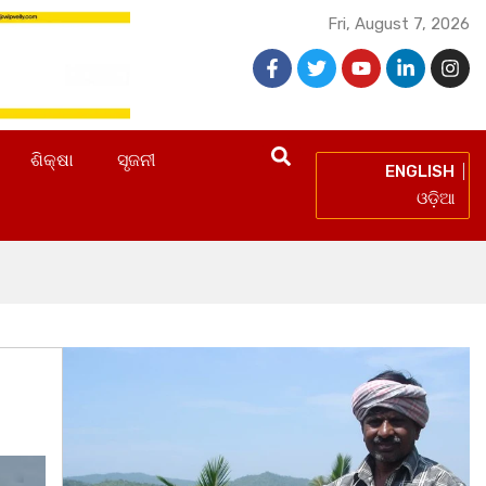
Fri, August 7, 2026
ଶିକ୍ଷା
ସୃଜନୀ
ENGLISH
ଓଡ଼ିଆ