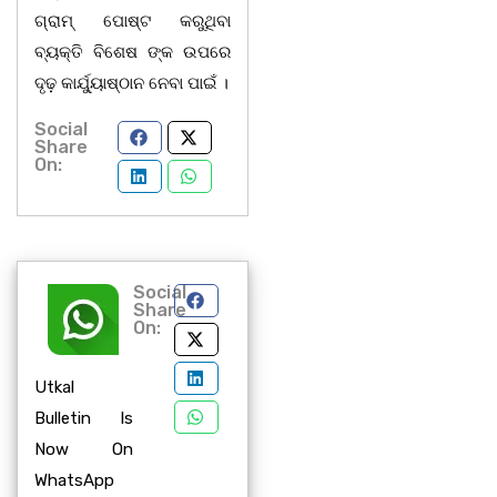
ଗ୍ରାମ୍ ପୋଷ୍ଟ କରୁଥିବା
ବ୍ୟକ୍ତି ବିଶେଷ ଙ୍କ ଉପରେ
ଦୃଢ଼ କାର୍ଯ୍ୟାୁଷ୍ଠାନ ନେବା ପାଇଁ ।
Social
Share
On:
Social
Share
On:
Utkal
Bulletin Is
Now On
WhatsApp