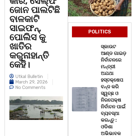
କାରି, ସେଲ୍ଫି
ଜୋନ ପାଲଟିଛି
ବାଳକାଟି
ସାଇଫନ୍,
POLITICS
ପୋଲିସ କୁ
ଖାତିର
ସ୍କାଉଟ
କରୁନାହାନ୍ତି
ଆଣ୍ଡ ଗାଇଡ଼
ନିର୍ବାଚନରେ
କେହି।
ମନ୍ତ୍ରୀ
ଅଯଥା
Utkal Bulletin
ହସ୍ତକ୍ଷେପ
March 29, 2026
ବନ୍ଦ କରି
No Comments
ସ୍ୱଚ୍ଛ ଓ
ନିରପେକ୍ଷ
ନିର୍ବାଚନ ପାଇଁ
ବ୍ୟବସ୍ଥା
କରନ୍ତୁ :
ଓଡିଶା
ଅଭିଭାବକ