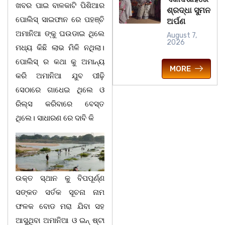
ଖବର ପାଇ ବାଳକାଟି ପିଶିଆର
ଶ୍ରଦ୍ଧା ସୁମନ
ପୋଲିସ୍ ସାଇଫାନ ରେ ପହଞ୍ଚି
ଅର୍ପଣ
ଅମାନିଆ ଙ୍କୁ ଘଉଡାଇ ଥିଲେ
August 7,
2026
ମଧ୍ୟ କିଛି ଲାଭ ମିଳି ନଥିଲା।
ପୋଲିସ୍ ର କଥା କୁ ଅମାନ୍ୟ
MORE
କରି ଅମାନିଆ ଯୁବ ପୀଢ଼ି
ସେଠାରେ ଗାଧେଇ ଥିଲେ ଓ
ରିଲ୍ସ କରିବାରେ ବେସ୍ତ
ଥିଲେ। ସାଧାରଣ ରେ ଦାବି କି
ଉକ୍ତ ସ୍ଥାନ କୁ ବିପପୂର୍ଣ୍ଣ
ସଙ୍କତ ସର୍ତକ ସୂଚନା ନାମ
ଫଳକ ବୋଡ ମରା ଯିବା ସହ
ଆସୁଥିବା ଅମାନିଆ ଓ ଇନ୍ ଷ୍ଟା