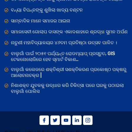
ବନ୍ୟା ବିପନ୍ନଙ୍କୁ ଶୁଖିଲା ଖାଦ୍ୟ ବଣ୍ଟନ
ସାମ୍ବାଦିକ ମାନେ ସମାଜର ଆଇନା
ସମାଜସେବୀ ଗୋଲାପ ଦାସଙ୍କ ଏକାଦଶାହରେ ଶ୍ରଦ୍ଧା ସୁମନ ଅର୍ପଣ
ନାଚୁଣୀ ମହାବିଦ୍ୟାଳୟର ୪୬ତମ ପ୍ରତିଷ୍ଠା ଉତ୍ସବ ପାଳିତ ।
ବାଲୁଗାଁ ପାଇଁ ୨୦୫୧ ପର୍ଯ୍ୟନ୍ତ ରୋଡମ୍ୟାପ୍ ପ୍ରସ୍ତୁତ, GIS
ଟେକନୋଲୋଜିରେ ହେବ ସ୍ମାର୍ଟ ବିକାଶ..
ବାଲୁଗାଁ କଲେଜରେ ଶକ୍ତିଶ୍ରୀ ସଶକ୍ତିକରଣ ପ୍ରକୋଷ୍ଠ ପକ୍ଷରୁ
ଆଲୋଚନାଚକ୍ର |
ନିଶାଶକ୍ତ ଯୁବକକୁ ଉଦ୍ଧାର କରି ଚିକିତ୍ସା ପରେ ଘରକୁ ପଠାଇଲା
ବାଲୁଗାଁ ପୋଲିସ