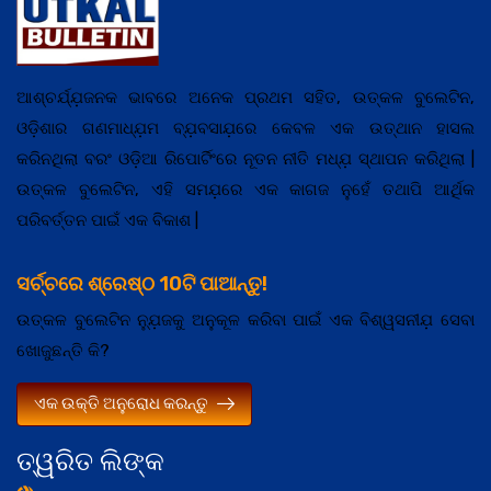
ଆଶ୍ଚର୍ଯ୍ଯ଼ଜନକ ଭାବରେ ଅନେକ ପ୍ରଥମ ସହିତ, ଉତ୍କଳ ବୁଲେଟିନ,
ଓଡ଼ିଶାର ଗଣମାଧ୍ଯ଼ମ ବ୍ଯ଼ବସାଯ଼ରେ କେବଳ ଏକ ଉତ୍ଥାନ ହାସଲ
କରିନଥିଲା ବରଂ ଓଡ଼ିଆ ରିପୋର୍ଟିଂରେ ନୂତନ ନୀତି ମଧ୍ଯ଼ ସ୍ଥାପନ କରିଥିଲା |
ଉତ୍କଳ ବୁଲେଟିନ, ଏହି ସମଯ଼ରେ ଏକ କାଗଜ ନୁହେଁ ତଥାପି ଆର୍ଥିକ
ପରିବର୍ତ୍ତନ ପାଇଁ ଏକ ବିକାଶ |
ସର୍ଚ୍ଚରେ ଶ୍ରେଷ୍ଠ 10ଟି ପାଆନ୍ତୁ!
ଉତ୍କଳ ବୁଲେଟିନ ନ୍ଯ଼ୁଜକୁ ଅନୁକୂଳ କରିବା ପାଇଁ ଏକ ବିଶ୍ୱସନୀଯ଼ ସେବା
ଖୋଜୁଛନ୍ତି କି?
ଏକ ଉକ୍ତି ଅନୁରୋଧ କରନ୍ତୁ
ତ୍ୱରିତ ଲିଙ୍କ