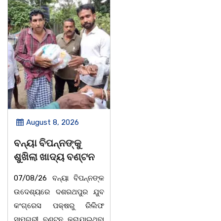
August 8, 2026
August 8, 2026
ବନ୍ୟା ବିପନ୍ନଙ୍କୁ
ସାମ୍ବାଦିକ ମାନେ
ଶୁଖିଲା ଖାଦ୍ୟ ବଣ୍ଟନ
ସମାଜର ଆଇନା
07/08/26 ବନ୍ୟା ବିପନ୍ନଙ୍କ
ବାଲିଅନ୍ତା-ପାହାଳ-ଧଉଳି
ଉଦେଶ୍ୟରେ ଦଶରଥପୁର ଯୁବ
କାର୍ଯ୍ୟରତ ସାମ୍ବାଦିକ ସଂଘର
କଂଗ୍ରେସ ପକ୍ଷରୁ ରିଲିଫ
ବାର୍ଷିକ ଉତ୍ସବ
ସାମଗ୍ରୀ ବଣ୍ଟନ କରାଯାଇଥିବା
ଅନୁଷ୍ଠିତବାଲିଅନ୍ତା,୭|୮:ଅଟଳା