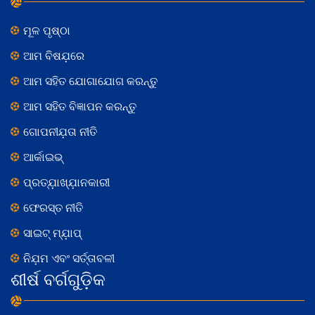
ମୂଳ ପୃଷ୍ଠା
ଆମ ବିଷଯ଼ରେ
ଆମ ସହିତ ଯୋଗାଯୋଗ କରନ୍ତୁ
ଆମ ସହିତ ବିଜ୍ଞାପନ କରନ୍ତୁ
ଗୋପନୀଯ଼ତା ନୀତି
ଆର୍କାଇଭ୍
ପ୍ରତ୍ଯ଼ାଖ୍ଯ଼ାନକାରୀ
ଫେରସ୍ତ ନୀତି
ସାଇଟ୍ ମ୍ଯ଼ାପ୍
ନିଯ଼ମ ଏବଂ ସର୍ତ୍ତାବଳୀ
ଶୀର୍ଷ ବର୍ଗଗୁଡ଼ିକ