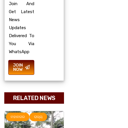
Join And
Get Latest
News
Updates
Delivered To
You Via
WhatsApp
JOIN
NOW
RELATED NEWS
ମହାନଗର
ରାଜ୍ୟ
ରାଜ୍ୟ