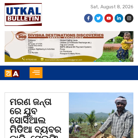
Sat, August 8, 2026
ମରଣ ଜନ୍ତା
ରେ ଯୁବ
ସୋସିଆଲ
ମିଡିଆ ବ୍ୟବର