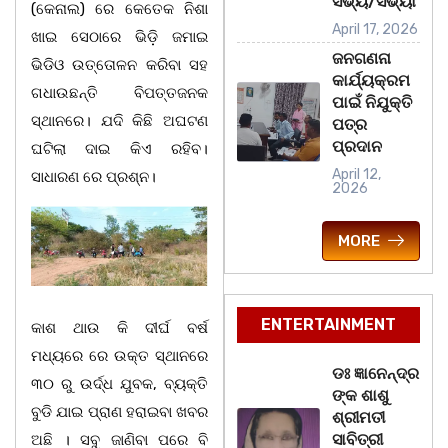
ସଭ୍ୟ/ସଭ୍ୟା
(କେନାଲ) ରେ କେତେକ ନିଶା
April 17, 2026
ଖାଇ ସେଠାରେ ଭିଡ଼ି ଜମାଇ
ଜନଗଣନା
ଭିଡିଓ ଉତ୍ତୋଳନ କରିବା ସହ
କାର୍ଯ୍ୟକ୍ରମ
ଗଧାଉଛନ୍ତି ବିପତ୍ତଜନକ
ପାଇଁ ନିଯୁକ୍ତି
ସ୍ଥାନରେ। ଯଦି କିଛି ଅଘଟଣ
ପତ୍ର
ପ୍ରଦାନ
ଘଟିଲା ଦାଇ କିଏ ରହିବ।
April 12,
ସାଧାରଣ ରେ ପ୍ରଶ୍ନ।
2026
MORE
ENTERTAINMENT
କାଶ ଥାଉ କି ଦୀର୍ଘ ବର୍ଷ
ମଧ୍ୟରେ ରେ ଉକ୍ତ ସ୍ଥାନରେ
ଡଃ ଜ୍ଞାନେନ୍ଦ୍ର
୩୦ ରୁ ଉର୍ଦ୍ଧ ଯୁବକ, ବ୍ୟକ୍ତି
ଙ୍କ ଶାଶୁ
ବୁଡି ଯାଇ ପ୍ରାଣ ହରାଇବା ଖବର
ଶ୍ରୀମତୀ
ସାବିତ୍ରୀ
ଅଛି । ସବୁ ଜାଣିବା ପରେ ବି