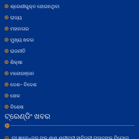
ଶ୍ରେଣୀଭୁକ୍ତ ହୋଇନଥିବା
ରାଜ୍ୟ
ମହାନଗର
ମୁଖ୍ୟ ଖବର
ରାଜନୀତି
ଶିକ୍ଷା
ମନୋରଞ୍ଜନ
ଦେଶ- ବିଦେଶ
ଖେଳ
ବିଶେଷ
ଟ୍ରେଣ୍ଡିଂ ଖବର
ଡଃ ଜ୍ଞାନେନ୍ଦ୍ର ଙ୍କ ଶାଶୁ ଶ୍ରୀମତୀ ସାବିତ୍ରୀ ରାଉତଙ୍କ ବିୟୋଗ