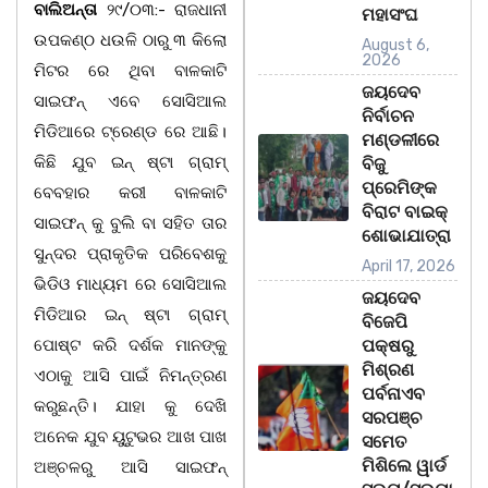
ବାଲିଅନ୍ତା
୨୯/୦୩:- ରାଜଧାନୀ
ମହାସଂଘ
ଉପକଣ୍ଠ ଧଉଳି ଠାରୁ ୩ କିଲୋ
August 6,
2026
ମିଟର ରେ ଥିବା ବାଳକାଟି
ଜୟଦେବ
ସାଇଫନ୍ ଏବେ ସୋସିଆଲ
ନିର୍ବାଚନ
ମିଡିଆରେ ଟ୍ରେଣ୍ଡ ରେ ଆଛି।
ମଣ୍ଡଳୀରେ
କିଛି ଯୁବ ଇନ୍ ଷ୍ଟା ଗ୍ରାମ୍
ବିଜୁ
ପ୍ରେମିଙ୍କ
ବେବହାର କରୀ ବାଳକାଟି
ବିରାଟ ବାଇକ୍
ସାଇଫନ୍ କୁ ବୁଲି ବା ସହିତ ତାର
ଶୋଭାଯାତ୍ରା
ସୁନ୍ଦର ପ୍ରାକୃତିକ ପରିବେଶକୁ
April 17, 2026
ଭିଡିଓ ମାଧ୍ୟମ ରେ ସୋସିଆଲ
ଜୟଦେବ
ମିଡିଆର ଇନ୍ ଷ୍ଟା ଗ୍ରାମ୍
ବିଜେପି
ପୋଷ୍ଟ କରି ଦର୍ଶକ ମାନଙ୍କୁ
ପକ୍ଷରୁ
ମିଶ୍ରଣ
ଏଠାକୁ ଆସି ପାଇଁ ନିମନ୍ତ୍ରଣ
ପର୍ବନାଏବ
କରୁଛନ୍ତି। ଯାହା କୁ ଦେଖି
ସରପଞ୍ଚ
ଅନେକ ଯୁବ ୟୁଟୁଭର ଆଖ ପାଖ
ସମେତ
ମିଶିଲେ ୱାର୍ଡ
ଅଞ୍ଚଳରୁ ଆସି ସାଇଫନ୍