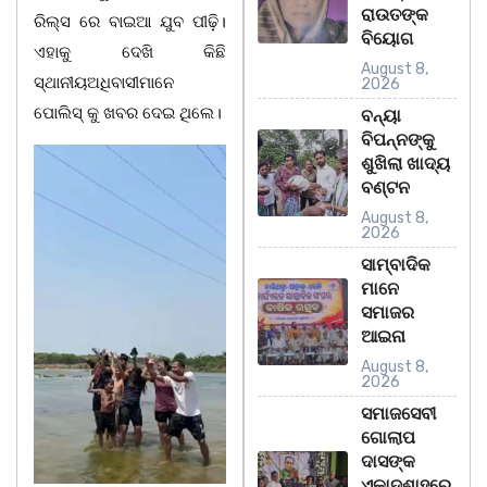
ରାଉତଙ୍କ
ରିଲ୍ସ ରେ ବାଇଆ ଯୁବ ପୀଢ଼ି।
ବିୟୋଗ
ଏହାକୁ ଦେଖି କିଛି
August 8,
ସ୍ଥାନୀୟଅଧିବାସୀମାନେ
2026
ପୋଲିସ୍ କୁ ଖବର ଦେଇ ଥିଲେ।
ବନ୍ୟା
ବିପନ୍ନଙ୍କୁ
ଶୁଖିଲା ଖାଦ୍ୟ
ବଣ୍ଟନ
August 8,
2026
ସାମ୍ବାଦିକ
ମାନେ
ସମାଜର
ଆଇନା
August 8,
2026
ସମାଜସେବୀ
ଗୋଲାପ
ଦାସଙ୍କ
ଏକାଦଶାହରେ