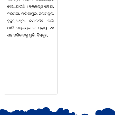
ଦେଖାଯାଇଛି । ବ୍ଲକସ୍ଥ କସପା,
ସ୍ଥିତ ଆସ୍ଥା ସ୍କୁଲ ଅଫ
ତରପଦା, ମଲିକାପୁର, ନିଜାମପୁର,
ମ୍ୟାନେଜମେଣ୍ଟ
ଦୁଦୁରାଅଣ୍ଟା, କମାରଡିହ, କୟାଁ
ଅଡିଟୋରିୟମରେ ବାଲିଅନ୍ତା-
ଆଦି ପଞ୍ଚାୟତରେ ପ୍ରାୟ ୧୫
ପାହାଳ-ଧଉଳି କାର୍ଯ୍ୟରତ
ଶହ ପରିବାରକୁ ମୁଡି, ବିସ୍କୁଟ,
ସାମ୍ବାଦିକ ସଂଘର ବାର୍ଷିକ
ଉତ୍ସବ ଅତ୍ୟନ୍ତ ଉତ୍ସାହର
ସହ ଅନୁଷ୍ଠିତ ହୋଇଯାଇଛି।
ସଂଘର ବରିଷ୍ଠ ସଦସ୍ୟ ତଥା
ଉପଦେଷ୍ଟା କିଶୋର