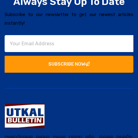
Always Stay Up To Date
Subscribe to our newsletter to get our newest articles
instantly!
SUBSCRIBE NOW
ଆଶ୍ଚର୍ଯ୍ଯ଼ଜନକ ଭାବରେ ଅନେକ ପ୍ରଥମ ସହିତ, ଉତ୍କଳ ବୁଲେଟିନ,