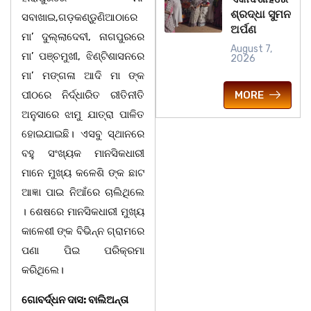
ଶ୍ରଦ୍ଧା ସୁମନ
ସବାଖାଇ,ଗଡ଼କଣ୍ଡୁଣିଆଠାରେ
ଅର୍ପଣ
ମା’ ଦୁଲ୍ଲାଦେବୀ, ନାଗପୁରରେ
August 7,
ମା’ ପଞ୍ଚମୁଖୀ, ଝିଣ୍ଟିଶାସନରେ
2026
ମା’ ମଙ୍ଗଳା ଆଦି ମା ଙ୍କ
MORE
ପୀଠରେ ନିର୍ଦ୍ଧାରିତ ରୀତିନୀତି
ଅନୁସାରେ ଝାମୁ ଯାତ୍ରା ପାଳିତ
ହୋଇଯାଇଛି। ଏସବୁ ସ୍ଥାନରେ
ବହୁ ସଂଖ୍ୟକ ମାନସିକଧାରୀ
ମାନେ ମୁଖ୍ୟ କଳେଶି ଙ୍କ ଛାଟ
ଆଜ୍ଞା ପାଇ ନିଆଁରେ ଚାଲିଥିଲେ
। ଶେଷରେ ମାନସିକଧାରୀ ମୁଖ୍ୟ
କାଳେଶୀ ଙ୍କ ବିଭିନ୍ନ ଗ୍ରାମରେ
ପଣା ପିଇ ପରିକ୍ରମା
କରିଥିଲେ।
ଗୋବର୍ଦ୍ଧନ ଦାସ: ବାଲିଅନ୍ତା