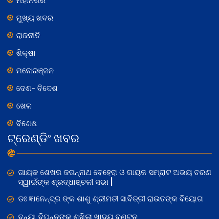
ମହାନଗର
ମୁଖ୍ୟ ଖବର
ରାଜନୀତି
ଶିକ୍ଷା
ମନୋରଞ୍ଜନ
ଦେଶ- ବିଦେଶ
ଖେଳ
ବିଶେଷ
ଟ୍ରେଣ୍ଡିଂ ଖବର
ଗାୟକ ଶେଖର ଜଗନ୍ନାଥ ବେହେରା ଓ ଗାୟକ ସମ୍ରାଟ ଅଭୟ ଚରଣ
ସ୍ୱାଇଁଙ୍କ ଶ୍ରଦ୍ଧାଞ୍ଚଳୀ ସଭା |
ଡଃ ଜ୍ଞାନେନ୍ଦ୍ର ଙ୍କ ଶାଶୁ ଶ୍ରୀମତୀ ସାବିତ୍ରୀ ରାଉତଙ୍କ ବିୟୋଗ
ବନ୍ୟା ବିପନ୍ନଙ୍କୁ ଶୁଖିଲା ଖାଦ୍ୟ ବଣ୍ଟନ