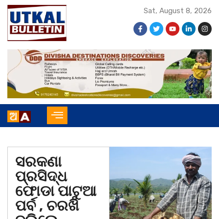
Sat, August 8, 2026
ସରକଣା
ପ୍ରସିଦ୍ଧ
ଫୋଡା ପାଟୁଆ
ପର୍ବ , ଚରଖି