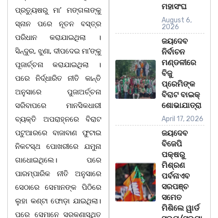
ମହାସଂଘ
ପ୍ରତ୍ୟୁଷରୁ ମା’ ମଙ୍ଗଳାଙ୍କୁ
August 6,
ସ୍ନାନ ପରେ ନୂତନ ବସ୍ତ୍ର
2026
ପରିଧାନ କରାଯାଇଥିଲା ।
ଜୟଦେବ
ସିନ୍ଦୁର, ଝୁଣା, ଦୀପଦେଇ ମା’ଙ୍କୁ
ନିର୍ବାଚନ
ମଣ୍ଡଳୀରେ
ପୂଜାର୍ଚ୍ଚନା କରାଯାଇଥିଲା ।
ବିଜୁ
ପରେ ନିର୍ଦ୍ଧାରିତ ନୀତି କାନ୍ତି
ପ୍ରେମିଙ୍କ
ଅନୁସାରେ ପୁଜାଅର୍ଚ୍ଚନା
ବିରାଟ ବାଇକ୍
ଶୋଭାଯାତ୍ରା
ସରିବାପରେ ମାନସିକଧାରୀ
ବ୍ୟକ୍ତି ଅପରାହ୍ନରେ ବିରାଟ
April 17, 2026
ପଟୁଆରରେ ବାଜାବାଣ ଫୁଟାଇ
ଜୟଦେବ
ବିଜେପି
ନିକଟସ୍ଥ ପୋଖରୀରେ ଯମୁନା
ପକ୍ଷରୁ
ଗାଧୋଇଥିଲେ। ପରେ
ମିଶ୍ରଣ
ପାରମ୍ପାରିକ ନୀତି ଅନୁସାରେ
ପର୍ବନାଏବ
ସରପଞ୍ଚ
ସେଠାରେ ସେମାନଙ୍କ ପିଠିରେ
ସମେତ
ଲୁହା କଣ୍ଟା ଫୋଡ଼ା ଯାଇଥିଲା।
ମିଶିଲେ ୱାର୍ଡ
ପରେ ସେମାନେ ସରକଣାସ୍ଥିତ