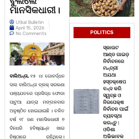
ବୁଲିଲେ
ମାନସିକଧାରୀ।
Utkal Bulletin
April 15, 2026
POLITICS
No Comments
ସ୍କାଉଟ
ଆଣ୍ଡ ଗାଇଡ଼
ନିର୍ବାଚନରେ
ମନ୍ତ୍ରୀ
ଅଯଥା
ବାଲିଅନ୍ତା,
୧୫ ।୪ ଗୋବର୍ଦ୍ଧନ
ହସ୍ତକ୍ଷେପ
ଦାସ: ବାଲିଅନ୍ତା ବ୍ଲକ୍ ସରକଣା
ବନ୍ଦ କରି
ପଞ୍ଚାଯତରେ ପ୍ରସିଦ୍ଧ ଫୋଡା
ସ୍ୱଚ୍ଛ ଓ
ପାଟୁଆ ଯାତ୍ରା ମଙ୍ଗଳବାର
ନିରପେକ୍ଷ
ନିର୍ବାଚନ ପାଇଁ
ଅନୁଷ୍ଠିତ ହୋଇଯାଇଛି । ଚଳିତ
ବ୍ୟବସ୍ଥା
ବର୍ଷ ୧୮ ଜଣ ମାନସିକଧାରୀ ୭
କରନ୍ତୁ :
ଦିନଧରି ହବିଷ୍ୟାନ୍ନ ଖାଇ
ଓଡିଶା
ଅଭିଭାବକ
ନିଷ୍ଠାରେ ରହିଥିଲେ।