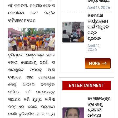
ସଭ୍ୟ/ସଭ୍ୟା
ମା’ ଭଗବତୀ, ମହାବୀର ଦେବ ଓ
April 17, 2026
ଗୋପୀନାଥ ଦେବ ମନ୍ଦିର
ଜନଗଣନା
ଚାରିପାଟେ ୭ ଘେରା
କାର୍ଯ୍ୟକ୍ରମ
ପାଇଁ ନିଯୁକ୍ତି
ପତ୍ର
ପ୍ରଦାନ
April 12,
2026
ବୁଲିଥିଲେ। ଘଣ୍ଟଘଣ୍ଟା ଢୋଲ
ବଜାଇ ପୋଖରୀରୁ ଚରଖି ଓ
MORE
ଖାଇଖୁଣ୍ଟ ଉପରକୁ ଆଣି
ସେଠାରେ ଖାଲ ଖୋଳାଯାଇ
ମେରୁ ଖାଇରେ ବିଳମ୍ବିତ
ENTERTAINMENT
ରାତିରେ ମା’ ମଙ୍ଗଳାଙ୍କୁ
ଡଃ ଜ୍ଞାନେନ୍ଦ୍ର
ସ୍ଥାପନା କରି ମୁଖ୍ୟ କାଳିସୀ
ଙ୍କ ଶାଶୁ
ଗଙ୍ଗାଧର ଭୋଇ ପ୍ରଥମେ
ଶ୍ରୀମତୀ
ଚରଖି ବୁଲିସାରିବା ପରେ ଅନ୍ୟ
ସାବିତ୍ରୀ