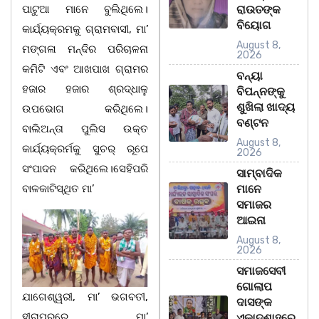
ପାଟୁଆ ମାନେ ବୁଲିଥିଲେ।
ରାଉତଙ୍କ
ବିୟୋଗ
କାର୍ଯ୍ୟକ୍ରମକୁ ଗ୍ରାମବାସୀ, ମା’
August 8,
ମଙ୍ଗଳା ମନ୍ଦିର ପରିଚାଳନା
2026
କମିଟି ଏବଂ ଆଖପାଖ ଗ୍ରାମର
ବନ୍ୟା
ହଜାର ହଜାର ଶ୍ରଦ୍ଧାଳୁ
ବିପନ୍ନଙ୍କୁ
ଶୁଖିଲା ଖାଦ୍ୟ
ଉପଭୋଗ କରିଥିଲେ।
ବଣ୍ଟନ
ବାଲିଅନ୍ତା ପୁଲିସ ଉକ୍ତ
August 8,
କାର୍ଯ୍ୟକ୍ରର୍ମକୁ ସୁଚର୍ ରୂପେ
2026
ସଂପାଦନ କରିଥିଲେ।ସେହିପରି
ସାମ୍ବାଦିକ
ବାଳକାଟିସ୍ଥିତ ମା’
ମାନେ
ସମାଜର
ଆଇନା
August 8,
2026
ସମାଜସେବୀ
ଗୋଲାପ
ଯାଗେଶ୍ୱରୀ, ମା’ ଭଗବତୀ,
ଦାସଙ୍କ
ହୀରାପୁରରେ ମା’
ଏକାଦଶାହରେ