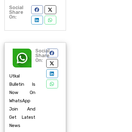
Social
Share
On:
Social
Share
On:
Utkal
Bulletin Is
Now On
WhatsApp
Join And
Get Latest
News