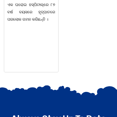
ଆଦି ପଞ୍ଚାୟତରେ ପ୍ରାୟ ୧୫
ପାହାଳ-ଧଉଳି କାର୍ଯ୍ୟର
ଶହ ପରିବାରକୁ ମୁଡି, ବିସ୍କୁଟ,
ସାମ୍ବାଦିକ ସଂଘର ବାର୍ଷି
ଉତ୍ସବ ଅତ୍ୟନ୍ତ ଉତ୍ସାହ
ସହ ଅନୁଷ୍ଠିତ ହୋଇଯାଇଛି
ସଂଘର ବରିଷ୍ଠ ସଦସ୍ୟ ତଥ
ଉପଦେଷ୍ଟା କିଶୋର