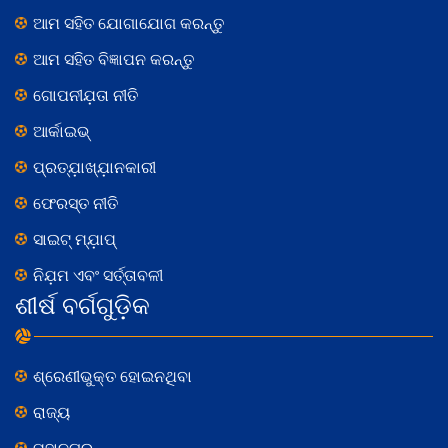
ଆମ ସହିତ ଯୋଗାଯୋଗ କରନ୍ତୁ
ଆମ ସହିତ ବିଜ୍ଞାପନ କରନ୍ତୁ
ଗୋପନୀଯ଼ତା ନୀତି
ଆର୍କାଇଭ୍
ପ୍ରତ୍ଯ଼ାଖ୍ଯ଼ାନକାରୀ
ଫେରସ୍ତ ନୀତି
ସାଇଟ୍ ମ୍ଯ଼ାପ୍
ନିଯ଼ମ ଏବଂ ସର୍ତ୍ତାବଳୀ
ଶୀର୍ଷ ବର୍ଗଗୁଡ଼ିକ
ଶ୍ରେଣୀଭୁକ୍ତ ହୋଇନଥିବା
ରାଜ୍ୟ