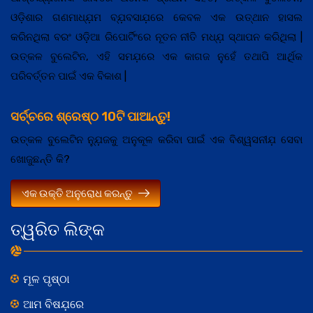
ଓଡ଼ିଶାର ଗଣମାଧ୍ଯ଼ମ ବ୍ଯ଼ବସାଯ଼ରେ କେବଳ ଏକ ଉତ୍ଥାନ ହାସଲ
କରିନଥିଲା ବରଂ ଓଡ଼ିଆ ରିପୋର୍ଟିଂରେ ନୂତନ ନୀତି ମଧ୍ଯ଼ ସ୍ଥାପନ କରିଥିଲା |
ଉତ୍କଳ ବୁଲେଟିନ, ଏହି ସମଯ଼ରେ ଏକ କାଗଜ ନୁହେଁ ତଥାପି ଆର୍ଥିକ
ପରିବର୍ତ୍ତନ ପାଇଁ ଏକ ବିକାଶ |
ସର୍ଚ୍ଚରେ ଶ୍ରେଷ୍ଠ 10ଟି ପାଆନ୍ତୁ!
ଉତ୍କଳ ବୁଲେଟିନ ନ୍ଯ଼ୁଜକୁ ଅନୁକୂଳ କରିବା ପାଇଁ ଏକ ବିଶ୍ୱସନୀଯ଼ ସେବା
ଖୋଜୁଛନ୍ତି କି?
ଏକ ଉକ୍ତି ଅନୁରୋଧ କରନ୍ତୁ
ତ୍ୱରିତ ଲିଙ୍କ
ମୂଳ ପୃଷ୍ଠା
ଆମ ବିଷଯ଼ରେ