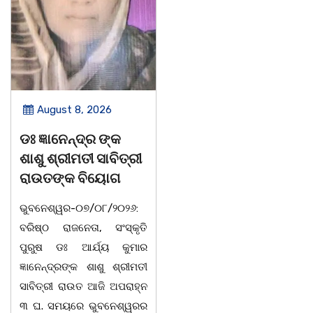
August 8, 2026
August 8, 2026
ବନ୍ୟା ବିପନ୍ନଙ୍କୁ
ସାମ୍ବାଦିକ ମାନେ
ଶୁଖିଲା ଖାଦ୍ୟ ବଣ୍ଟନ
ସମାଜର ଆଇନା
07/08/26 ବନ୍ୟା ବିପନ୍ନଙ୍କ
ବାଲିଅନ୍ତା-ପାହାଳ-ଧଉଳି
ଉଦେଶ୍ୟରେ ଦଶରଥପୁର ଯୁବ
କାର୍ଯ୍ୟରତ ସାମ୍ବାଦିକ ସଂଘ
କଂଗ୍ରେସ ପକ୍ଷରୁ ରିଲିଫ
ବାର୍ଷିକ ଉତ୍ସ
ସାମଗ୍ରୀ ବଣ୍ଟନ କରାଯାଇଥିବା
ଅନୁଷ୍ଠିତବାଲିଅନ୍ତା,୭|୮:ଅଟଳା
ଦେଖାଯାଇଛି । ବ୍ଲକସ୍ଥ କସପା,
ସ୍ଥିତ ଆସ୍ଥା ସ୍କୁଲ ଅ
ତରପଦା, ମଲିକାପୁର, ନିଜାମପୁର,
ମ୍ୟାନେଜମେଣ୍ଟ
ଦୁଦୁରାଅଣ୍ଟା, କମାରଡିହ, କୟାଁ
ଅଡିଟୋରିୟମରେ ବାଲିଅନ୍ତା