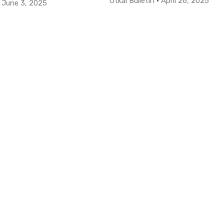
Utkal Bulletin
April 26, 2025
June 3, 2025