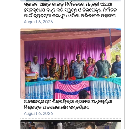
ସ୍କାଉଟ ଆଣ୍ଡ ଗାଇଡ଼ ନିର୍ବାଚନରେ ମନ୍ତ୍ରୀ ଅଯଥା
ହସ୍ତକ୍ଷେପ ବନ୍ଦ କରି ସ୍ୱଚ୍ଛ ଓ ନିରପେକ୍ଷ ନିର୍ବାଚନ
ପାଇଁ ବ୍ୟବସ୍ଥା କରନ୍ତୁ : ଓଡିଶା ଅଭିଭାବକ ମହାସଂଘ
August 6, 2026
ଅବସରପ୍ରାପ୍ତ ଶିକ୍ଷୟିତ୍ରୀ ଶ୍ରୀମତୀ ଅନ୍ନପୂର୍ଣ୍ଣା
ମିଶ୍ରଙ୍କ ଅବସରକାଳୀନ ସମ୍ବର୍ଦ୍ଧନା
August 6, 2026