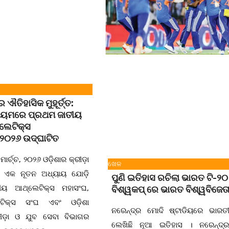
ଐତିହାସିକ ମୁହୂର୍ତ୍ତ:
ଡିୟମରେ ପ୍ରଥମ ଜାତୀୟ
ଲେଟିକ୍ସ
-୨୦୨୬ ଉଦ୍‌ଘାଟିତ
ାର୍ଚ୍ଚ, ୨୦୨୬ ଓଡ଼ିଶାର କ୍ରୀଡ଼ା
ଖେଳ
 ଏକ ନୂତନ ଅଧ୍ୟାୟ ଯୋଡ଼ି
ପୁଣି ଇତିହାସ ରଚିଲା ଭାରତ ଟି-୨୦
ୟ ଆଥ୍‌ଲେଟିକ୍ସ ମହାସଂଘ,
ବିଶ୍ୱକପ୍ ରେ ଭାରତ ବିଶ୍ୱବିଜେତ
େଟିକ୍ସ ସଂଘ ଏବଂ ଓଡ଼ିଶା
ନରେନ୍ଦ୍ର ମୋଦି ଷ୍ଟାଡିୟରେ ଭାରତ
ୀଡ଼ା ଓ ଯୁବ ସେବା ବିଭାଗର
ଲେଖିଛି ନୂଆ ଇତିହାସ । ନରେନ୍ଦ୍