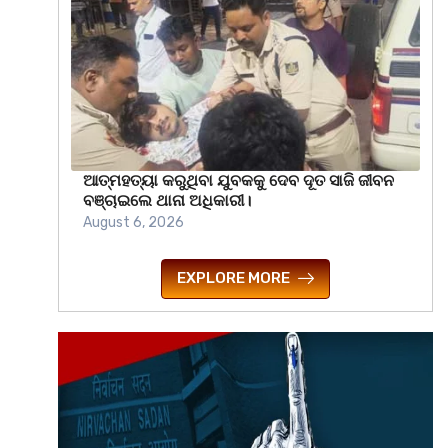
ଆତ୍ମହତ୍ୟା କରୁଥିବା ଯୁବକକୁ ଦେବ ଦୂତ ସାଜି ଜୀବନ
ବଞ୍ଚାଇଲେ ଥାନା ଅଧିକାରୀ।
August 6, 2026
EXPLORE MORE