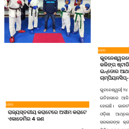
ଖେଳ
ଭୁବନେଶ୍ୱରରେ 
କଳିଙ୍ଗ ଷ୍ଟା
ଇନ୍‌ଡୋର ଆଥ
ଚାମ୍ପିୟନସିପ୍
ଭୁବନେଶ୍ୱର| ୨୪ ମ
ଇତିହାସରେ ଆଜି
ଖେଳ
ହୋଇଛି। ଭାରତୀ
ରାଜ୍ୟସ୍ତରୀୟ କରାଟେରେ ଅସୀମ କରାଟେ
ଓଡ଼ିଶା ଆଥ୍‌ଲ
ଏକାଡେମିର 4 ଜଣ
ସରକାରଙ୍କ କ୍ର