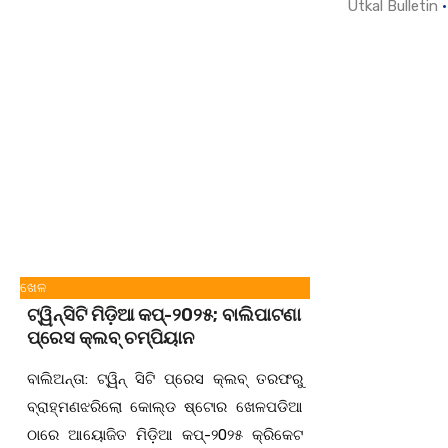
Utkal Bulletin
ଖେଳ
ଟ୍ୱିନ୍ସିଟି ମିଡ଼ିଆ କପ୍-୨0୨୫; ବାଲିପାଟଣା
ପ୍ରେସ କ୍ଲବ୍ ଚମ୍ପିୟାନ
ବାଲିଅନ୍ତା: ଟ୍ୱିନ୍ ସିଟି ପ୍ରେସ କ୍ଲବ୍ ତରଫରୁ
ବ୍ରାହ୍ମଣଝରିଲୋ କୋଲ୍ଡ ଷ୍ଟୋର ଖେଳପଡିଆ
ଠାରେ ଆୟୋଜିତ ମିଡ଼ିଆ କପ୍-୨0୨୫ କ୍ରିକେଟ