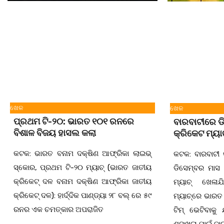
ଖେଳ
ଖେଳ
ପ୍ରଥମ ଟି-୨୦: ଭାରତ ୧୦୧ ରନରେ
ବାରବାଟୀରେ ଡ
ବିଶାଳ ବିଜୟ ହାସଲ କଲା
କ୍ରିକେଟ ମ୍ୟା
କଟକ: ଭାରତ ବନାମ ଦକ୍ଷିଣ ଆଫ୍ରିକା ଲାଇଭ୍
କଟକ: ବାରବାଟୀ 
ସ୍କୋର, ପ୍ରଥମ ଟି-୨୦ ମ୍ୟାଚ୍ (ଭାରତ ଜାତୀୟ
ଡିସେମ୍ବର ମାସ 
କ୍ରିକେଟ୍ ଦଳ ବନାମ ଦକ୍ଷିଣ ଆଫ୍ରିକା ଜାତୀୟ
ମ୍ୟାଚ୍ ଖେଳା
କ୍ରିକେଟ୍ ଦଳ): ହାର୍ଦ୍ଦିକ ପାଣ୍ଡ୍ୟା ୨୮ ବଲ୍ ରେ ୫୯
ମ୍ୟାଚ୍‌ରେ ଭାର
ରନର ଏକ ଚମତ୍କାର ଅପରାଜିତ
ଟିମ୍ ଭେଟିବାକୁ 