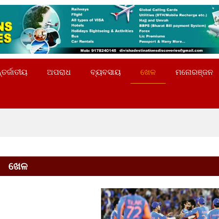
୍ତର୍ଜାତୀୟ
ଅପରାଧ
ବ୍ୟବସାୟ
ଖେଳ
ମନୋରଞ୍ଜନ
ଖେଳ