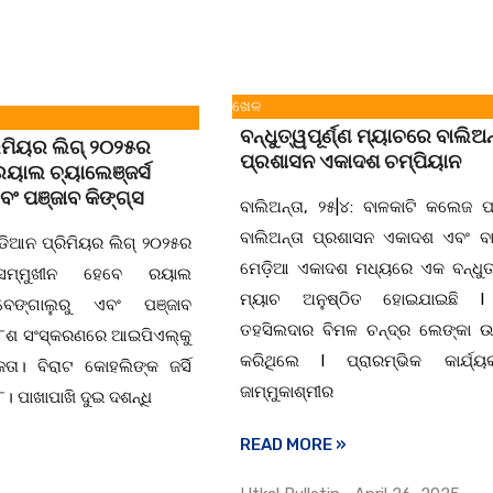
ଖେଳ
ବନ୍ଧୁତ୍ୱପୂର୍ଣ୍ଣ ମ୍ୟାଚରେ ବାଲିଅନ
ିମିୟର ଲିଗ୍ ୨୦୨୫ର
ପ୍ରଶାସନ ଏକାଦଶ ଚମ୍ପିୟାନ
ାଲ ଚ୍ୟାଲେଞ୍ଜର୍ସ
ବଂ ପଞ୍ଜାବ କିଙ୍ଗ୍ସ
ବାଲିଅନ୍ତା, ୨୫|୪: ବାଳକାଟି କଲେଜ 
ବାଲିଅନ୍ତା ପ୍ରଶାସନ ଏକାଦଶ ଏବଂ ବା
ଡିଆନ ପ୍ରିମିୟର ଲିଗ୍ ୨୦୨୫ର
ମେଡ଼ିଆ ଏକାଦଶ ମଧ୍ୟରେ ଏକ ବନ୍ଧୁତ୍ୱ
ସମ୍ମୁଖୀନ ହେବେ ରୟାଲ
ମ୍ୟାଚ ଅନୁଷ୍ଠିତ ହୋଇଯାଇଛି l
 ବେଙ୍ଗାଲୁରୁ ଏବଂ ପଞ୍ଜାବ
ତହସିଲଦାର ବିମଳ ଚନ୍ଦ୍ର ଲେଙ୍କା 
 ୧୮ଶ ସଂସ୍କରଣରେ ଆଇପିଏଲ୍‌କୁ
କରିଥିଲେ l ପ୍ରାରମ୍ଭିକ କାର୍ଯ୍ୟ
େତା। ବିରାଟ କୋହଲିଙ୍କ ଜର୍ସି
ଜାମ୍ମୁକାଶ୍ମୀର
। ପାଖାପାଖି ଦୁଇ ଦଶନ୍ଧି
READ MORE »