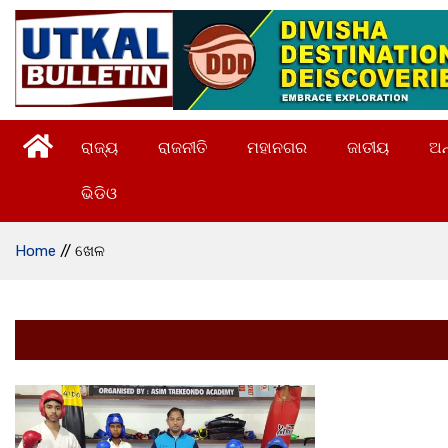
ରାଜ୍ୟ
ରାଜନୀତି
ମହାନଗର
ଜାତୀୟ
ଅନ
ଭିଡିଓ
Home
//
ଖେଳ