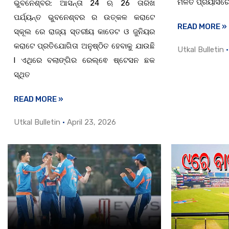
ମିଳିତ ପ୍ରୟାସର
ଭୁବନେଶ୍ବର: ଆସନ୍ତା 24 ଋ 26 ତାରିଖ
ପର୍ଯ୍ୟନ୍ତ ଭୁବନେଶ୍ବର ର ଉତ୍କଳ କରାଟେ
READ MORE »
ସ୍କୂଲ ରେ ରାଜ୍ୟ ସ୍ତରୀୟ କାଡେଟ ଓ ଜୁନିୟର
କରାଟେ ପ୍ରତିଯୋଗିତା ଅନୁଷ୍ଠିତ ହେବାକୁ ଯାଉଛି
Utkal Bulletin
l ଏଥିରେ ବଲାଙ୍ଗିର ରେଲ୍ଵେ ଷ୍ଟେସନ ଛକ
ସ୍ଥିତ
READ MORE »
Utkal Bulletin
April 23, 2026