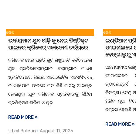
ଖେଳ
ଖେଳ
ଉଦୀୟମାନ ଯୁବ ପୀଢ଼ି କୁ ନେଇ ଡିଷ୍ଟିକ୍ଟ
ଇଣ୍ଡିଆନ ପ୍ର
ପାଇନର କ୍ରିକେଟ୍ ଏକାଡେମୀ ଚର୍ଚ୍ଚାରେ
ଫାଇନାଲରେ ରୟ
ବେଙ୍ଗାଲୁରୁ ଏ
କ୍ରିକେଟ୍ ଖେଳ ପ୍ରତି ରୁଚି ରଖୁଛନ୍ତି ବର୍ତ୍ତମାନର
ଅହମଦାବାଦ: ଇଣ୍
ଯୁବ ପ୍ରତିଭାବଲାଙ୍ଗୀର: ବଲାଙ୍ଗୀର ଗାନ୍ଧୀ
ଫାଇନାଲରେ 
ଷ୍ଟାଡିୟମରେ ଜିଲ୍ଲା ଏଥେଲେଟିକ ଏସୋସିଏସନ୍
ଚ୍ୟାଲେଞ୍ଜର୍ସ
ର ସହଯୋଗ ଫଳରେ ଗତ କିଛି ମାସରୁ ଆରମ୍ଭ
କିଙ୍ଗ୍ସ। ତେଣୁ
ହୋଇଥିବା ଯୁବ କ୍ରିକେଟ୍ ପ୍ରତିଭାଙ୍କୁ କିଛିଟା
ମିଳିବ ନୂଆ ବିଜ
ପ୍ରଶିକ୍ଷଣ ତାଲିମ ଓ ଯୁବା
ନମ୍ବର ହେଉଛି ୧୮
READ MORE »
READ MORE »
Utkal Bulletin
August 11, 2025