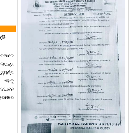
୍ତା
ପଡିଆରେ
ଲିଅନ୍ତା
ପୂର୍ଣ୍ଣ
 ଏହାକୁ
ଉଦଘାଟନ
କ୍ରମରେ