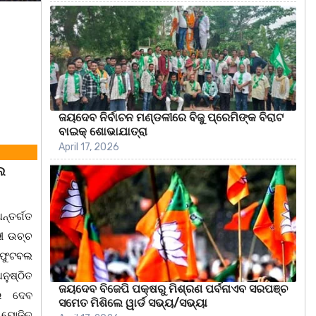
ଜୟଦେବ ନିର୍ବାଚନ ମଣ୍ଡଳୀରେ ବିଜୁ ପ୍ରେମିଙ୍କ ବିରାଟ
ବାଇକ୍ ଶୋଭାଯାତ୍ରା
April 17, 2026
ଲ
ଅନ୍ତର୍ଗତ
ରୀ ଉଚ୍ଚ
 ଫୁଟବଲ
ୁଷ୍ଠିତ
ଜୟଦେବ ବିଜେପି ପକ୍ଷରୁ ମିଶ୍ରଣ ପର୍ବନାଏବ ସରପଞ୍ଚ
ୱର ଦେବ
ସମେତ ମିଶିଲେ ୱାର୍ଡ ସଭ୍ୟ/ସଭ୍ୟା
ଆୟୋଜିତ