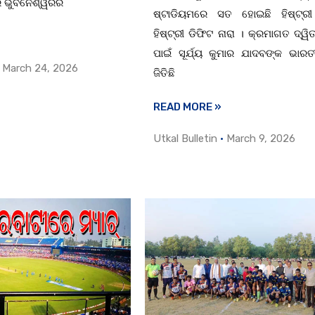
େ ଭୁବନେଶ୍ୱରର
ଷ୍ଟାଡିୟମରେ ସତ ହୋଇଛି ହିଷ୍ଟ୍ରୀ 
ହିଷ୍ଟ୍ରୀ ଡିଫିଟ ନାରା । କ୍ରମାଗତ ଦ୍ୱ
ପାଇଁ ସୂର୍ଯ୍ୟ କୁମାର ଯାଦବଙ୍କ ଭାର
March 24, 2026
ଜିତିଛି
READ MORE »
Utkal Bulletin
March 9, 2026