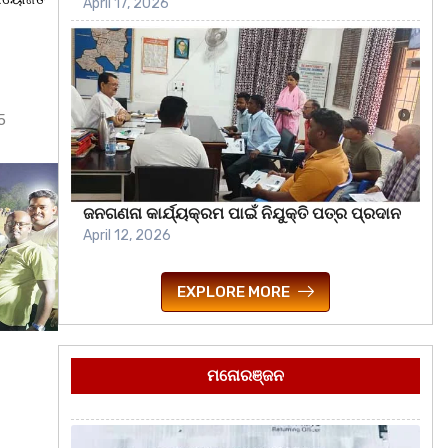
April 17, 2026
5
ଜନଗଣନା କାର୍ଯ୍ୟକ୍ରମ ପାଇଁ ନିଯୁକ୍ତି ପତ୍ର ପ୍ରଦାନ
April 12, 2026
EXPLORE MORE
ମନୋରଞ୍ଜନ