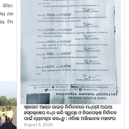
ରିପିଟ,
ିତୀୟ ଥର
ତୀୟ ଟିମ
ସ୍କାଉଟ ଆଣ୍ଡ ଗାଇଡ଼ ନିର୍ବାଚନରେ ମନ୍ତ୍ରୀ ଅଯଥା
ହସ୍ତକ୍ଷେପ ବନ୍ଦ କରି ସ୍ୱଚ୍ଛ ଓ ନିରପେକ୍ଷ ନିର୍ବାଚନ
ପାଇଁ ବ୍ୟବସ୍ଥା କରନ୍ତୁ : ଓଡିଶା ଅଭିଭାବକ ମହାସଂଘ
August 6, 2026