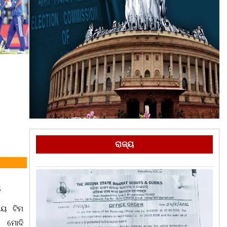
ରାଜ୍ୟ
ା
ୀୟ ଟିମ
ର ମୋଦି