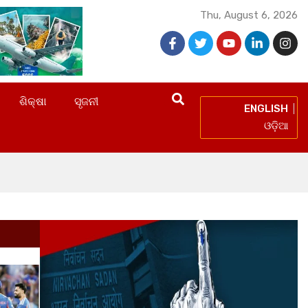
Thu, August 6, 2026
ଶିକ୍ଷା
ସୃଜନୀ
ENGLISH
ଓଡ଼ିଆ