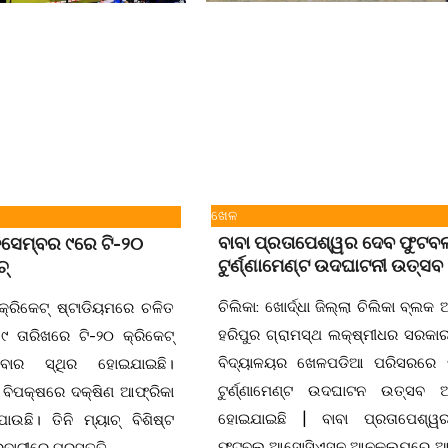
ଖେଳ
ବାବା ପ୍ରତାପେଶ୍ୱର ଦେବ ଫୁଟବ
ିସେମ୍ବର ୯ରେ ଟି-୨୦
ଟୁର୍ଣ୍ଣାମେଣ୍ଟ ଉଦଘାଟନୀ ଉତ୍ସବ
ଚ୍
ଚିଲିକା: ଖୋର୍ଦ୍ଧା ଜିଲ୍ଲା ଚିଲିକା ବ୍ଲକ 
କ୍ରିକେଟ୍ ଷ୍ଟାଡିୟମରେ ଚଳିତ
ହରିପୁର ଗ୍ରାମସ୍ଥ ଲକ୍ଷ୍ମୀଧର ସରକା
୯ ତାରିଖରେ ଟି-୨୦ କ୍ରିକେଟ୍
ବିଦ୍ୟାଳୟର ଖେଳପଡିଆ ପରିସରରେ
ଯିବାର ସ୍ଥିର ହୋଇଯାଇଛି।
ଟୁର୍ଣ୍ଣାମେଣ୍ଟ ଉଦଘାଟନ ଉତ୍ସବ ଅନ
ତ ବିପକ୍ଷରେ ଦକ୍ଷିଣ ଆଫ୍ରିକା
ହୋଇଯାଇଛି | ବାବା ପ୍ରତାପେଶ୍
ଯାଉଛି। ତିନି ମ୍ୟାଚ୍ ବିଶିଷ୍ଟ
ଫୁଟବଲ ଆସୋସିଏସନ ଆନୁକୂଲ୍ୟରେ 