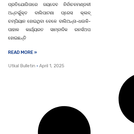
ପ୍ରତିଯୋଗିତାରେ ଜୟଦେବ ନିର୍ବାଚନମଣ୍ଡଳୀ
ଅନ୍ତର୍ଭୁକ୍ତ ବାଲିପାଟଣା ପ୍ରେସ କ୍ଲବ୍
ଚମ୍ପିୟାନ ହୋଇଥିବା ବେଳେ ବାଲିଅନ୍ତା-ଧଉଳି-
ପାହାଳ କାର୍ଯ୍ୟରତ ସାମ୍ବାଦିକ ରନର୍ସଅପ
ହୋଇଛନ୍ତି
READ MORE »
Utkal Bulletin
April 1, 2025