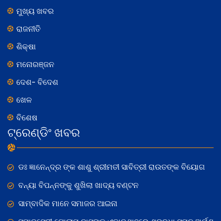
ମୁଖ୍ୟ ଖବର
ରାଜନୀତି
ଶିକ୍ଷା
ମନୋରଞ୍ଜନ
ଦେଶ- ବିଦେଶ
ଖେଳ
ବିଶେଷ
ଟ୍ରେଣ୍ଡିଂ ଖବର
ଡଃ ଜ୍ଞାନେନ୍ଦ୍ର ଙ୍କ ଶାଶୁ ଶ୍ରୀମତୀ ସାବିତ୍ରୀ ରାଉତଙ୍କ ବିୟୋଗ
ବନ୍ୟା ବିପନ୍ନଙ୍କୁ ଶୁଖିଲା ଖାଦ୍ୟ ବଣ୍ଟନ
ସାମ୍ବାଦିକ ମାନେ ସମାଜର ଆଇନା