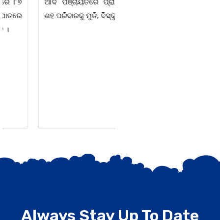
ଆଦି ପଞ୍ଚାୟତରେ ପ୍ରାୟ ୧୫
ପାହାଳ-ଧଉଳି କାର୍ଯ୍ୟରତ
ଶହ ପରିବାରକୁ ମୁଡି, ବିସ୍କୁଟ,
ସାମ୍ବାଦିକ ସଂଘର ବାର୍ଷିକ
ଉତ୍ସବ ଅତ୍ୟନ୍ତ ଉତ୍ସାହର
ସହ ଅନୁଷ୍ଠିତ ହୋଇଯାଇଛି।
ସଂଘର ବରିଷ୍ଠ ସଦସ୍ୟ ତଥା
ଉପଦେଷ୍ଟା କିଶୋର
Always Stay Up To Date