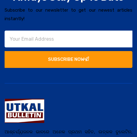
Subscribe to our newsletter to get our newest articles
instantly!
SUBSCRIBE NOW
ଆଶ୍ଚର୍ଯ୍ଯ଼ଜନକ ଭାବରେ ଅନେକ ପ୍ରଥମ ସହିତ, ଉତ୍କଳ ବୁଲେଟିନ,