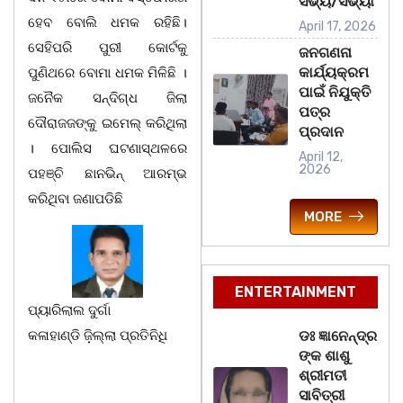
ସଭ୍ୟ/ସଭ୍ୟା
ହେବ ବୋଲି ଧମକ ରହିଛି।
April 17, 2026
ସେହିପରି ପୁରୀ କୋର୍ଟକୁ
ଜନଗଣନା
କାର୍ଯ୍ୟକ୍ରମ
ପୁଣିଥରେ ବୋମା ଧମକ ମିଳିଛି ।
ପାଇଁ ନିଯୁକ୍ତି
ଜନୈକ ସନ୍ଦିଗ୍ଧ ଜିଲା
ପତ୍ର
ଦୌରାଜଜଙ୍କୁ ଇମେଲ୍ କରିଥିଲା
ପ୍ରଦାନ
। ପୋଲିସ ଘଟଣାସ୍ଥଳରେ
April 12,
2026
ପହଞ୍ଚି ଛାନଭିନ୍ ଆରମ୍ଭ
କରିଥିବା ଜଣାପଡିଛି
MORE
ENTERTAINMENT
ପ୍ୟାରିଲାଲ ଦୁର୍ଗା
କଳାହାଣ୍ଡି ଜ଼ିଲ୍ଲା ପ୍ରତିନିଧି
ଡଃ ଜ୍ଞାନେନ୍ଦ୍ର
ଙ୍କ ଶାଶୁ
ଶ୍ରୀମତୀ
ସାବିତ୍ରୀ