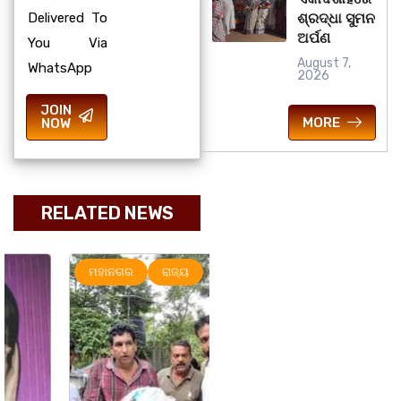
Delivered To
ଶ୍ରଦ୍ଧା ସୁମନ
ଅର୍ପଣ
You Via
August 7,
WhatsApp
2026
JOIN
MORE
NOW
RELATED NEWS
ମହାନଗର
ରାଜ୍ୟ
ରାଜ୍ୟ