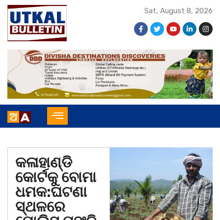
Sat, August 8, 2026
କଳାହାଣ୍ଡି
କୋର୍ଟକୁ ବୋମା
ଧମକ:ଘଟଣା
ସ୍ଥଳରେ