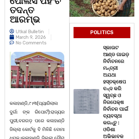
ପୋଲିସ ପହଂଚି
ତଦନ୍ତ
ଆରମ୍ଭ
Utkal Bulletin
POLITICS
March 9, 2026
No Comments
ସ୍କାଉଟ
ଆଣ୍ଡ ଗାଇଡ଼
ନିର୍ବାଚନରେ
ମନ୍ତ୍ରୀ
ଅଯଥା
ହସ୍ତକ୍ଷେପ
ବନ୍ଦ କରି
ସ୍ୱଚ୍ଛ ଓ
ନିରପେକ୍ଷ
କଳାହାଣ୍ଡି,୯।୩(ପ୍ୟାରିଲାଲ
ନିର୍ବାଚନ ପାଇଁ
ଦୁର୍ଗା ଙ୍କ ରିପୋର୍ଟ):ରାଜ୍ୟର
ବ୍ୟବସ୍ଥା
ପୁରୀ,ବରଗଡ଼ ପରେ କଳାହାଣ୍ଡି
କରନ୍ତୁ :
ଜିଲ୍ଲା କୋର୍ଟକୁ ବି ମିଳିଛି ବୋମା
ଓଡିଶା
ଅଭିଭାବକ
ଧମକ।କଳାହାଣ୍ଡି ଜିଲ୍ଲା ଦୌରା