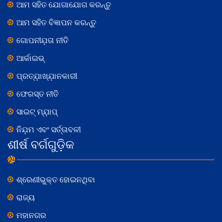
ଆମ ସହିତ ଯୋଗାଯୋଗ କରନ୍ତୁ
ଆମ ସହିତ ବିଜ୍ଞାପନ କରନ୍ତୁ
ଗୋପନୀଯ଼ତା ନୀତି
ଆର୍କାଇଭ୍
ପ୍ରତ୍ଯ଼ାଖ୍ଯ଼ାନକାରୀ
ଫେରସ୍ତ ନୀତି
ସାଇଟ୍ ମ୍ଯ଼ାପ୍
ନିଯ଼ମ ଏବଂ ସର୍ତ୍ତାବଳୀ
ଶୀର୍ଷ ବର୍ଗଗୁଡ଼ିକ
ଶ୍ରେଣୀଭୁକ୍ତ ହୋଇନଥିବା
ରାଜ୍ୟ
ମହାନଗର