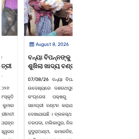
August 8, 2026
August 8, 2026
ବନ୍ୟା ବିପନ୍ନଙ୍କୁ
ସାମ୍ବାଦିକ ମାନେ
ଶୁଖିଲା ଖାଦ୍ୟ ବଣ୍ଟନ
ସମାଜର ଆଇନା
07/08/26 ବନ୍ୟା ବିପନ୍ନଙ୍କ
ବାଲିଅନ୍ତା-ପାହାଳ-ଧଉଳି
ଉଦେଶ୍ୟରେ ଦଶରଥପୁର ଯୁବ
କାର୍ଯ୍ୟରତ ସାମ୍ବାଦିକ ସଂଘର
କଂଗ୍ରେସ ପକ୍ଷରୁ ରିଲିଫ
ବାର୍ଷିକ ଉତ୍ସବ
ସାମଗ୍ରୀ ବଣ୍ଟନ କରାଯାଇଥିବା
ଅନୁଷ୍ଠିତବାଲିଅନ୍ତା,୭|୮:ଅଟଳା
ଦେଖାଯାଇଛି । ବ୍ଲକସ୍ଥ କସପା,
ସ୍ଥିତ ଆସ୍ଥା ସ୍କୁଲ ଅଫ
ତରପଦା, ମଲିକାପୁର, ନିଜାମପୁର,
ମ୍ୟାନେଜମେଣ୍ଟ
ଦୁଦୁରାଅଣ୍ଟା, କମାରଡିହ, କୟାଁ
ଅଡିଟୋରିୟମରେ ବାଲିଅନ୍ତା-