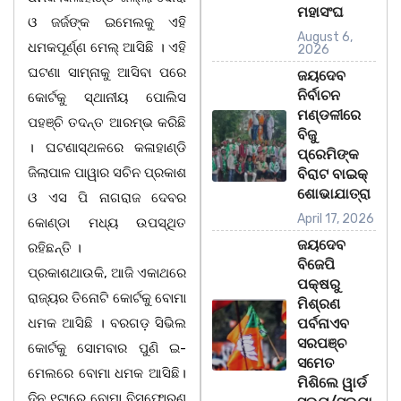
ମହାସଂଘ
ଓ ଜର୍ଜଙ୍କ ଇମେଲକୁ ଏହି
August 6,
ଧମକପୂର୍ଣ୍ଣ ମେଲ୍ ଆସିଛି । ଏହି
2026
ଘଟଣା ସାମ୍ନାକୁ ଆସିବା ପରେ
ଜୟଦେବ
ନିର୍ବାଚନ
କୋର୍ଟକୁ ସ୍ଥାନୀୟ ପୋଲିସ
ମଣ୍ଡଳୀରେ
ପହଞ୍ଚି ତଦନ୍ତ ଆରମ୍ଭ କରିଛି
ବିଜୁ
। ଘଟଣାସ୍ଥଳରେ କଳାହାଣ୍ଡି
ପ୍ରେମିଙ୍କ
ଜିଲାପାଳ ପାୱାର ସଚିନ ପ୍ରକାଶ
ବିରାଟ ବାଇକ୍
ଶୋଭାଯାତ୍ରା
ଓ ଏସ ପି ନାଗରାଜ ଦେବର
April 17, 2026
କୋଣ୍ଡା ମଧ୍ୟ ଉପସ୍ଥିତ
ଜୟଦେବ
ରହିଛନ୍ତି ।
ବିଜେପି
ପ୍ରକାଶଥାଉକି, ଆଜି ଏକାଥରେ
ପକ୍ଷରୁ
ରାଜ୍ୟର ତିନୋଟି କୋର୍ଟକୁ ବୋମା
ମିଶ୍ରଣ
ଧମକ ଆସିଛି । ବରଗଡ଼ ସିଭିଲ
ପର୍ବନାଏବ
ସରପଞ୍ଚ
କୋର୍ଟକୁ ସୋମବାର ପୁଣି ଇ-
ସମେତ
ମେଲରେ ବୋମା ଧମକ ଆସିଛି।
ମିଶିଲେ ୱାର୍ଡ
ଦିନ ୧ଟାରେ ବୋମା ବିସ୍ଫୋରଣ