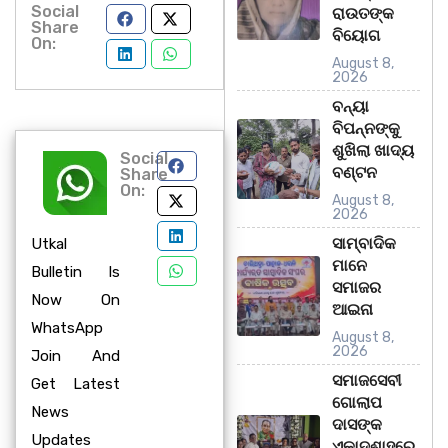
Social
ରାଉତଙ୍କ
Share
ବିୟୋଗ
On:
August 8,
2026
ବନ୍ୟା
ବିପନ୍ନଙ୍କୁ
ଶୁଖିଲା ଖାଦ୍ୟ
Social
ବଣ୍ଟନ
Share
On:
August 8,
2026
ସାମ୍ବାଦିକ
Utkal
ମାନେ
Bulletin Is
ସମାଜର
Now On
ଆଇନା
WhatsApp
August 8,
2026
Join And
ସମାଜସେବୀ
Get Latest
ଗୋଲାପ
News
ଦାସଙ୍କ
Updates
ଏକାଦଶାହରେ