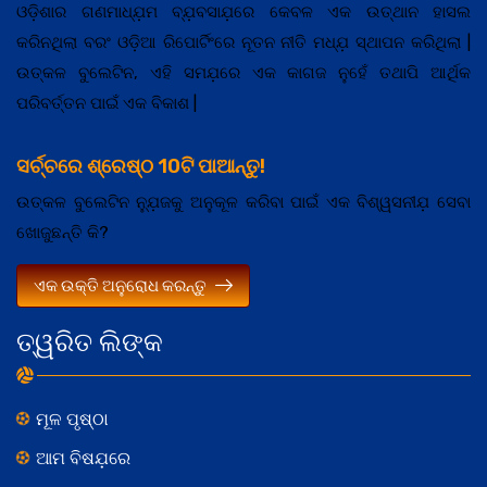
ଓଡ଼ିଶାର ଗଣମାଧ୍ଯ଼ମ ବ୍ଯ଼ବସାଯ଼ରେ କେବଳ ଏକ ଉତ୍ଥାନ ହାସଲ
କରିନଥିଲା ବରଂ ଓଡ଼ିଆ ରିପୋର୍ଟିଂରେ ନୂତନ ନୀତି ମଧ୍ଯ଼ ସ୍ଥାପନ କରିଥିଲା |
ଉତ୍କଳ ବୁଲେଟିନ, ଏହି ସମଯ଼ରେ ଏକ କାଗଜ ନୁହେଁ ତଥାପି ଆର୍ଥିକ
ପରିବର୍ତ୍ତନ ପାଇଁ ଏକ ବିକାଶ |
ସର୍ଚ୍ଚରେ ଶ୍ରେଷ୍ଠ 10ଟି ପାଆନ୍ତୁ!
ଉତ୍କଳ ବୁଲେଟିନ ନ୍ଯ଼ୁଜକୁ ଅନୁକୂଳ କରିବା ପାଇଁ ଏକ ବିଶ୍ୱସନୀଯ଼ ସେବା
ଖୋଜୁଛନ୍ତି କି?
ଏକ ଉକ୍ତି ଅନୁରୋଧ କରନ୍ତୁ
ତ୍ୱରିତ ଲିଙ୍କ
ମୂଳ ପୃଷ୍ଠା
ଆମ ବିଷଯ଼ରେ