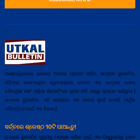
ଆଶ୍ଚର୍ଯ୍ଯ଼ଜନକ ଭାବରେ ଅନେକ ପ୍ରଥମ ସହିତ, ଉତ୍କଳ ବୁଲେଟିନ,
ଓଡ଼ିଶାର ଗଣମାଧ୍ଯ଼ମ ବ୍ଯ଼ବସାଯ଼ରେ କେବଳ ଏକ ଉତ୍ଥାନ ହାସଲ
କରିନଥିଲା ବରଂ ଓଡ଼ିଆ ରିପୋର୍ଟିଂରେ ନୂତନ ନୀତି ମଧ୍ଯ଼ ସ୍ଥାପନ କରିଥିଲା |
ଉତ୍କଳ ବୁଲେଟିନ, ଏହି ସମଯ଼ରେ ଏକ କାଗଜ ନୁହେଁ ତଥାପି ଆର୍ଥିକ
ପରିବର୍ତ୍ତନ ପାଇଁ ଏକ ବିକାଶ |
ସର୍ଚ୍ଚରେ ଶ୍ରେଷ୍ଠ 10ଟି ପାଆନ୍ତୁ!
ଉତ୍କଳ ବୁଲେଟିନ ନ୍ଯ଼ୁଜକୁ ଅନୁକୂଳ କରିବା ପାଇଁ ଏକ ବିଶ୍ୱସନୀଯ଼ ସେବା