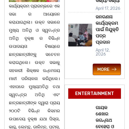
ସଭ୍ୟ/ସଭ୍ୟା
କାର୍ଯ୍ୟକ୍ରମ ପ୍ରାରମ୍ଭରେ ଏକ
April 17, 2026
ସଭା ର ଆୟୋଜନ
ଜନଗଣନା
କରାଯାଇଥିଲା। ଉକ୍ତ ସଭାରେ
କାର୍ଯ୍ୟକ୍ରମ
ପାଇଁ ନିଯୁକ୍ତି
ମୁଖ୍ୟ ଅତିଥି ଓ ସ୍ୱତନ୍ତ୍ର
ପତ୍ର
ଅତିଥି ବୃକ୍ଷ ର ବିଭିନ୍ନ
ପ୍ରଦାନ
ଉପାଦାୟତା ବିଷୟରେ
April 12,
ଛାତ୍ରଛାତ୍ରୀଙ୍କୁ ସଚେତନ
2026
କରାଇଥିଲେ। ଉକ୍ତ ସଭାକୁ
MORE
ସହକାରୀ ଶିକ୍ଷକ ଜନ୍ମେଜୟ
ମାଝୀ ପରିଚାଳନା କରିଥିଲେ।
ଏହାପରେ ମୁଖ୍ୟଅତିଥି ତଥା
ENTERTAINMENT
ସ୍ୱତନ୍ତ୍ର ଅତିଥି ଏବଂ
ଛାତ୍ରଛାତ୍ରୀଙ୍କ ଦ୍ୱାରା ପ୍ରାୟ
ଗାୟକ
୨୦୦ଟି ବିଭିନ୍ନ କିସମର
ଶେଖର
ଉପାଦେୟ ବୃକ୍ଷ ଯଥା ପିସ୍ତା,
ଜଗନ୍ନାଥ
ବେହେରା ଓ
କାଜୁ, ଲେମ୍ବୁ, ଡାଳିମ୍ବ, ପଟାସ,