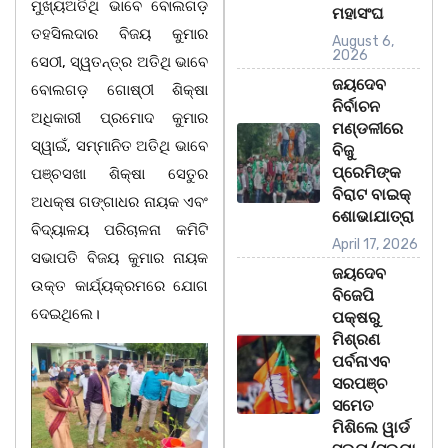
ମୁଖ୍ୟଅତିଥି ଭାବେ ବୋଲଗଡ଼
ମହାସଂଘ
ତହସିଲଦାର ବିଜୟ କୁମାର
August 6,
2026
ସେଠୀ, ସ୍ୱତନ୍ତ୍ର ଅତିଥି ଭାବେ
ଜୟଦେବ
ବୋଲଗଡ଼ ଗୋଷ୍ଠୀ ଶିକ୍ଷା
ନିର୍ବାଚନ
ଅଧିକାରୀ ପ୍ରମୋଦ କୁମାର
ମଣ୍ଡଳୀରେ
ସ୍ୱାଇଁ, ସମ୍ମାନିତ ଅତିଥି ଭାବେ
ବିଜୁ
ପ୍ରେମିଙ୍କ
ପଞ୍ଚସଖା ଶିକ୍ଷା ସେତୁର
ବିରାଟ ବାଇକ୍
ଅଧକ୍ଷ ଗଙ୍ଗାଧର ନାୟକ ଏବଂ
ଶୋଭାଯାତ୍ରା
ବିଦ୍ୟାଳୟ ପରିଚାଳନା କମିଟି
April 17, 2026
ସଭାପତି ବିଜୟ କୁମାର ନାୟକ
ଜୟଦେବ
ଉକ୍ତ କାର୍ଯ୍ୟକ୍ରମରେ ଯୋଗ
ବିଜେପି
ଦେଇଥିଲେ।
ପକ୍ଷରୁ
ମିଶ୍ରଣ
ପର୍ବନାଏବ
ସରପଞ୍ଚ
ସମେତ
ମିଶିଲେ ୱାର୍ଡ