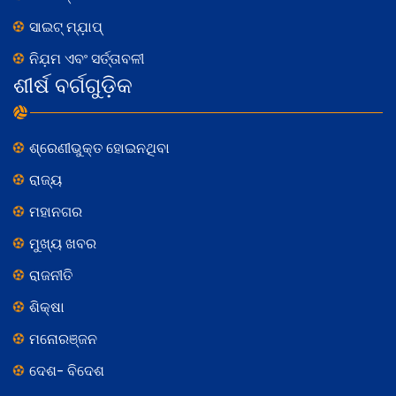
ସାଇଟ୍ ମ୍ଯ଼ାପ୍
ନିଯ଼ମ ଏବଂ ସର୍ତ୍ତାବଳୀ
ଶୀର୍ଷ ବର୍ଗଗୁଡ଼ିକ
ଶ୍ରେଣୀଭୁକ୍ତ ହୋଇନଥିବା
ରାଜ୍ୟ
ମହାନଗର
ମୁଖ୍ୟ ଖବର
ରାଜନୀତି
ଶିକ୍ଷା
ମନୋରଞ୍ଜନ
ଦେଶ- ବିଦେଶ