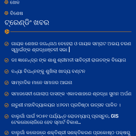
ଖେଳ
ବିଶେଷ
ଟ୍ରେଣ୍ଡିଂ ଖବର
ଗାୟକ ଶେଖର ଜଗନ୍ନାଥ ବେହେରା ଓ ଗାୟକ ସମ୍ରାଟ ଅଭୟ ଚରଣ
ସ୍ୱାଇଁଙ୍କ ଶ୍ରଦ୍ଧାଞ୍ଚଳୀ ସଭା |
ଡଃ ଜ୍ଞାନେନ୍ଦ୍ର ଙ୍କ ଶାଶୁ ଶ୍ରୀମତୀ ସାବିତ୍ରୀ ରାଉତଙ୍କ ବିୟୋଗ
ବନ୍ୟା ବିପନ୍ନଙ୍କୁ ଶୁଖିଲା ଖାଦ୍ୟ ବଣ୍ଟନ
ସାମ୍ବାଦିକ ମାନେ ସମାଜର ଆଇନା
ସମାଜସେବୀ ଗୋଲାପ ଦାସଙ୍କ ଏକାଦଶାହରେ ଶ୍ରଦ୍ଧା ସୁମନ ଅର୍ପଣ
ନାଚୁଣୀ ମହାବିଦ୍ୟାଳୟର ୪୬ତମ ପ୍ରତିଷ୍ଠା ଉତ୍ସବ ପାଳିତ ।
ବାଲୁଗାଁ ପାଇଁ ୨୦୫୧ ପର୍ଯ୍ୟନ୍ତ ରୋଡମ୍ୟାପ୍ ପ୍ରସ୍ତୁତ, GIS
ଟେକନୋଲୋଜିରେ ହେବ ସ୍ମାର୍ଟ ବିକାଶ..
ବାଲୁଗାଁ କଲେଜରେ ଶକ୍ତିଶ୍ରୀ ସଶକ୍ତିକରଣ ପ୍ରକୋଷ୍ଠ ପକ୍ଷରୁ