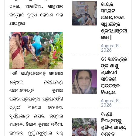
ଗାୟକ
ସଜନା, ଆକାସିଆ, ସାଗୁଆନ
ସମ୍ରାଟ
ଇତ୍ୟାଦି ବୃକ୍ଷ ରୋପଣ କରା
ଅଭୟ ଚରଣ
ଯାଇଥିଲା
ସ୍ୱାଇଁଙ୍କ
ଶ୍ରଦ୍ଧାଞ୍ଚଳୀ
ସଭା |
August 8,
2026
ଡଃ ଜ୍ଞାନେନ୍ଦ୍ର
ଙ୍କ ଶାଶୁ
ଶ୍ରୀମତୀ
।ଏହି କାର୍ଯ୍ୟକ୍ରମକୁ ସହକାରୀ
ସାବିତ୍ରୀ
ଶିକ୍ଷକ ନିତ୍ୟାନନ୍ଦ
ରାଉତଙ୍କ
ଜେନା,ହେମନ୍ତ କୁମାର
ବିୟୋଗ
ପରିଡା,ପ୍ରିୟଙ୍କା ପ୍ରିୟଦର୍ଶିନୀ
August 8,
2026
ସ୍ୱାଇଁ, ଗଣେଶ ବେହେରା,
ବନ୍ୟା
ସୂର୍ଯ୍ୟକାନ୍ତ ନାୟକ, ରଶ୍ମିତା
ବିପନ୍ନଙ୍କୁ
ମଣ୍ଡଳ, ବିକାଶ କୁମାର ପରିଡା,
ଶୁଖିଲା ଖାଦ୍ୟ
ରାମଦାସ ମୁର୍ମୁ,ମଧୁସ୍ମିତା ସାହୁ
ବଣ୍ଟନ