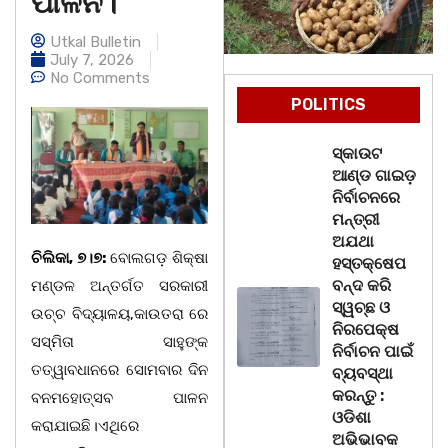
ପାଳନ।
Utkal Bulletin
July 7, 2026
No Comments
POLITICS
ସ୍କାଉଟ
ଆଣ୍ଡ ଗାଇଡ଼
ନିର୍ବାଚନରେ
ମନ୍ତ୍ରୀ
ଅଯଥା
ଚିଲିକା, ୭।୭:
ବୋଲଗଡ଼ ଶିକ୍ଷା
ହସ୍ତକ୍ଷେପ
ବନ୍ଦ କରି
ମଣ୍ଡଳ ଅନ୍ତର୍ଗତ ସରକାରୀ
ସ୍ୱଚ୍ଛ ଓ
ଉଚ୍ଚ ବିଦ୍ୟାଳୟ,କାଉତରା ରେ
ନିରପେକ୍ଷ
ସସ୍ମିତା ସାହୁଙ୍କ
ନିର୍ବାଚନ ପାଇଁ
ତତ୍ୱାବଧାନରେ ସୋମବାର ଦିନ
ବ୍ୟବସ୍ଥା
କରନ୍ତୁ :
ବନମହୋତ୍ସବ ପାଳନ
ଓଡିଶା
କରାଯାଇଛି।ଏଥିରେ
ଅଭିଭାବକ