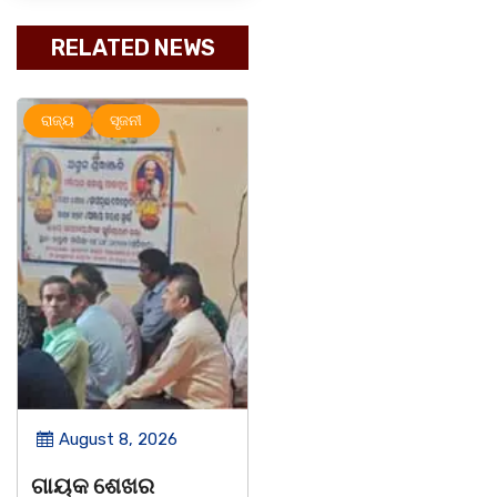
RELATED NEWS
ମହାନଗର
ରାଜ୍ୟ
ମହାନଗର
ରାଜ୍ୟ
ସୃଜନୀ
August 8, 2026
August 8, 2026
ଡଃ ଜ୍ଞାନେନ୍ଦ୍ର ଙ୍କ
ବନ୍ୟା ବିପନ୍ନଙ୍କୁ