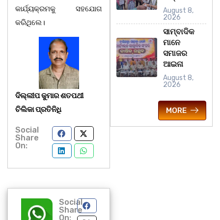
କାର୍ଯ୍ୟକ୍ରମକୁ ସହଯୋଗ
August 8,
2026
କରିଥିଲେ।
ସାମ୍ବାଦିକ
ମାନେ
ସମାଜର
ଆଇନା
August 8,
2026
ଦିଲ୍ଲୀପ କୁମାର ଶତପଥୀ
ଚିଲିକା ପ୍ରତିନିଧି
MORE
Social
Share
On:
Social
Share
On: