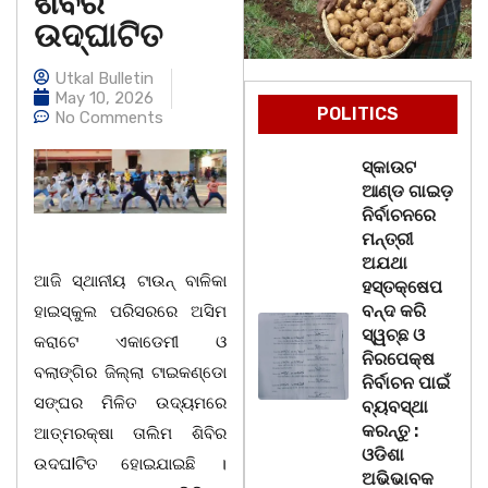
ଶିବିର
ଉଦ୍‌ଘାଟିତ
Utkal Bulletin
May 10, 2026
POLITICS
No Comments
ସ୍କାଉଟ
ଆଣ୍ଡ ଗାଇଡ଼
ନିର୍ବାଚନରେ
ମନ୍ତ୍ରୀ
ଅଯଥା
ଆଜି ସ୍ଥାନୀୟ ଟାଉନ୍ ବାଳିକା
ହସ୍ତକ୍ଷେପ
ବନ୍ଦ କରି
ହାଇସ୍କୁଲ ପରିସରରେ ଅସିମ
ସ୍ୱଚ୍ଛ ଓ
କରାଟେ ଏକାଡେମୀ ଓ
ନିରପେକ୍ଷ
ବଲାଙ୍ଗିର ଜିଲ୍ଲା ଟାଇକଣ୍ଡୋ
ନିର୍ବାଚନ ପାଇଁ
ସଙ୍ଘର ମିଳିତ ଉଦ୍ୟମରେ
ବ୍ୟବସ୍ଥା
କରନ୍ତୁ :
ଆତ୍ମରକ୍ଷା ତାଲିମ ଶିବିର
ଓଡିଶା
ଉଦଘlଟିତ ହୋଇଯାଇଛି ।
ଅଭିଭାବକ