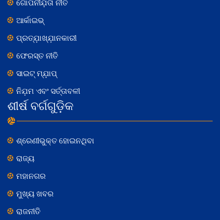
ଗୋପନୀଯ଼ତା ନୀତି
ଆର୍କାଇଭ୍
ପ୍ରତ୍ଯ଼ାଖ୍ଯ଼ାନକାରୀ
ଫେରସ୍ତ ନୀତି
ସାଇଟ୍ ମ୍ଯ଼ାପ୍
ନିଯ଼ମ ଏବଂ ସର୍ତ୍ତାବଳୀ
ଶୀର୍ଷ ବର୍ଗଗୁଡ଼ିକ
ଶ୍ରେଣୀଭୁକ୍ତ ହୋଇନଥିବା
ରାଜ୍ୟ
ମହାନଗର
ମୁଖ୍ୟ ଖବର
ରାଜନୀତି