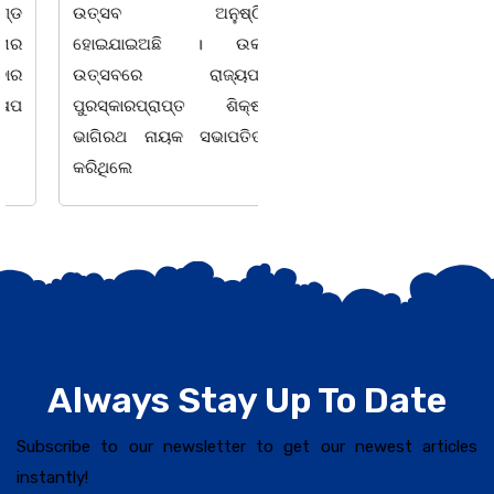
ଉତ୍ସବ ଅନୁଷ୍ଠିତ
ମହାତ୍ରୁଟି l ବର୍ଣମାଳାରେ ସ୍ୱର
ହୋଇଯାଇଅଛି । ଉକ୍ତ
ବର୍ଣ ଓ ବ୍ୟଞ୍ଜନ ବର୍ଣକୁ ନେଇ
ଉତ୍ସବରେ ରାଜ୍ୟପାଳ
ଘୋର
ପୁରସ୍କାରପ୍ରାପ୍ତ ଶିକ୍ଷକ
ଭାଗିରଥ ନାୟକ ସଭାପତିତ୍ଵ
କରିଥିଲେ
Always Stay Up To Date
Subscribe to our newsletter to get our newest articles
instantly!