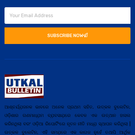
SUBSCRIBE NOW
ଆଶ୍ଚର୍ଯ୍ଯ଼ଜନକ ଭାବରେ ଅନେକ ପ୍ରଥମ ସହିତ, ଉତ୍କଳ ବୁଲେଟିନ,
ଓଡ଼ିଶାର ଗଣମାଧ୍ଯ଼ମ ବ୍ଯ଼ବସାଯ଼ରେ କେବଳ ଏକ ଉତ୍ଥାନ ହାସଲ
କରିନଥିଲା ବରଂ ଓଡ଼ିଆ ରିପୋର୍ଟିଂରେ ନୂତନ ନୀତି ମଧ୍ଯ଼ ସ୍ଥାପନ କରିଥିଲା |
ଉତ୍କଳ ବୁଲେଟିନ, ଏହି ସମଯ଼ରେ ଏକ କାଗଜ ନୁହେଁ ତଥାପି ଆର୍ଥିକ