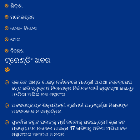
ଶିକ୍ଷା
ମନୋରଞ୍ଜନ
ଦେଶ- ବିଦେଶ
ଖେଳ
ବିଶେଷ
ଟ୍ରେଣ୍ଡିଂ ଖବର
ସ୍କାଉଟ ଆଣ୍ଡ ଗାଇଡ଼ ନିର୍ବାଚନରେ ମନ୍ତ୍ରୀ ଅଯଥା ହସ୍ତକ୍ଷେପ
ବନ୍ଦ କରି ସ୍ୱଚ୍ଛ ଓ ନିରପେକ୍ଷ ନିର୍ବାଚନ ପାଇଁ ବ୍ୟବସ୍ଥା କରନ୍ତୁ
: ଓଡିଶା ଅଭିଭାବକ ମହାସଂଘ
ଅବସରପ୍ରାପ୍ତ ଶିକ୍ଷୟିତ୍ରୀ ଶ୍ରୀମତୀ ଅନ୍ନପୂର୍ଣ୍ଣା ମିଶ୍ରଙ୍କ
ଅବସରକାଳୀନ ସମ୍ବର୍ଦ୍ଧନା
ପୁନର୍ବାର ତ୍ରୁଟି ପିଲାଙ୍କୁ ମୂର୍ଖ କରିବାକୁ ଷଡଯନ୍ତ୍ର ! ଭୁଲ ବହି
ପ୍ରତ୍ୟାହାର ନହେଲେ ଆସନ୍ତା 17 ତାରିଖରୁ ଓଡିଶା ଅଭିଭାବକ
ମହାସଂଘର ଆମରଣ ଅନଶନ