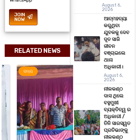
August 6,
2026
JOIN
ଆତ୍ମହତ୍ୟା
NOW
କରୁଥିବା
ଯୁବକକୁ ଦେବ
ଦୂତ ସାଜି
ଜୀବନ
RELATED NEWS
ବଞ୍ଚାଇଲେ
ଥାନା
ଅଧିକାରୀ।
ରାଜ୍ୟ
ମହାନଗର
ରାଜ୍ୟ
August 6,
2026
ନୀଳକଣ୍ଠ
ଦାସ ଥିଲେ
ବହୁମୁଖୀ
ବ୍ୟକ୍ତିତ୍ୱ ର
ଅଧିକାରୀ /
ତିନି ସାରସ୍ୱତ
ପ୍ରତିଭାଙ୍କୁ
ନୀଳକଣ୍ଠ