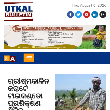
Thu, August 6, 2026
ଗ୍ରୀଷ୍ମକାଳିନ
କରାଟେ
ଟାଇକଣ୍ଡୋ
ପ୍ରଶିକ୍ଷଣ