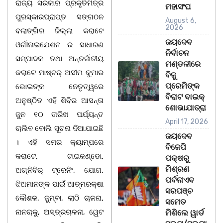
ରାଜ୍ୟ ସରକାର ପ୍ରକୃତିମିତ୍ର
ମହାସଂଘ
ପୁରସ୍କାରପ୍ରାପ୍ତ ସଙ୍ଗଠନ
August 6,
2026
ବଲାଙ୍ଗିର ଜିଲ୍ଲା କରାଟେ
ଜୟଦେବ
ଓର୍ଗlନାଇଯେଶନ ର ସାଧାରଣ
ନିର୍ବାଚନ
ସମ୍ପାଦକ ତଥା ଅନ୍ତର୍ଜାତୀୟ
ମଣ୍ଡଳୀରେ
କରାଟେ ମାଷ୍ଟର୍ ଅସୀମ କୁମାର
ବିଜୁ
ପ୍ରେମିଙ୍କ
ଭୋଇଙ୍କ ନେତୃତ୍ୱରେ
ବିରାଟ ବାଇକ୍
ଅନୁଷ୍ଠିତ ଏହି ଶିବିର ଆସନ୍ତା
ଶୋଭାଯାତ୍ରା
ଜୁନ ୧୦ ତାରିଖ ପର୍ଯ୍ୟନ୍ତ
April 17, 2026
ଚାଲିବ ବୋଲି ସୂଚନା ଦିଆଯାଇଛି
ଜୟଦେବ
। ଏହି ସମର କ୍ୟାମ୍ପରେ
ବିଜେପି
କରାଟେ, ଟାଇକଣ୍ଡୋ,
ପକ୍ଷରୁ
ମିଶ୍ରଣ
ଅଗ୍ନିବିର୍ ଟ୍ରେନିଂ, ଯୋଗ,
ପର୍ବନାଏବ
ଝିଅମାନଙ୍କ ପାଇଁ ଆତ୍ମରକ୍ଷା
ସରପଞ୍ଚ
କୌଶଳ, ଜୁମ୍ବା, ଲାଠି ଚାଳନା,
ସମେତ
ନାନଚାକୁ, ଅସ୍ତ୍ରଚାଳନା, ୱେଟ
ମିଶିଲେ ୱାର୍ଡ