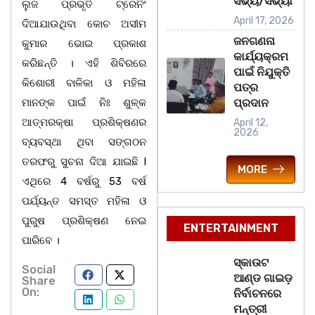
ସଭ୍ୟ/ସଭ୍ୟା
ଲୁଜ ପ୍ରଭୃତି ଟ୍ରେନିଂ
April 17, 2026
ଦିଆଯାଉଥିବା କୋଚ ଅସୀମ
ଜନଗଣନା
କୁମାର ଭୋଇ ପ୍ରକାଶ
କାର୍ଯ୍ୟକ୍ରମ
କରିଛନ୍ତି । ଏହି ଶିବିରରେ
ପାଇଁ ନିଯୁକ୍ତି
କିଶୋରୀ ବାଳିକା ଓ ମହିଳା
ପତ୍ର
ମାନଙ୍କ ପାଇଁ ନିଃ ଶୁଳ୍କ
ପ୍ରଦାନ
ଆତ୍ମରକ୍ଷା ପ୍ରଶିକ୍ଷଣର
April 12,
2026
ବ୍ୟବସ୍ଥା ଥିବା ସଙ୍ଗଠନ
ତରଫରୁ ସୁଚନା ଦିଆ ଯାଇଛି l
MORE
ଏଥିରେ 4 ବର୍ଷରୁ 53 ବର୍ଷ
ପର୍ଯ୍ୟନ୍ତ ସମସ୍ତ ମହିଳା ଓ
ପୁରୁଷ ପ୍ରଶିକ୍ଷଣ ନେଇ
ENTERTAINMENT
ପାରିବେ ।
ସ୍କାଉଟ
Social
ଆଣ୍ଡ ଗାଇଡ଼
Share
On:
ନିର୍ବାଚନରେ
ମନ୍ତ୍ରୀ