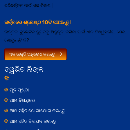
ପରିବର୍ତ୍ତନ ପାଇଁ ଏକ ବିକାଶ |
ସର୍ଚ୍ଚରେ ଶ୍ରେଷ୍ଠ 10ଟି ପାଆନ୍ତୁ!
ଉତ୍କଳ ବୁଲେଟିନ ନ୍ଯ଼ୁଜକୁ ଅନୁକୂଳ କରିବା ପାଇଁ ଏକ ବିଶ୍ୱସନୀଯ଼ ସେବା
ଖୋଜୁଛନ୍ତି କି?
ଏକ ଉକ୍ତି ଅନୁରୋଧ କରନ୍ତୁ
ତ୍ୱରିତ ଲିଙ୍କ
ମୂଳ ପୃଷ୍ଠା
ଆମ ବିଷଯ଼ରେ
ଆମ ସହିତ ଯୋଗାଯୋଗ କରନ୍ତୁ
ଆମ ସହିତ ବିଜ୍ଞାପନ କରନ୍ତୁ