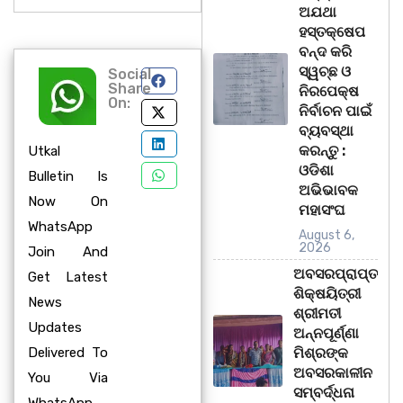
ଅଯଥା
ହସ୍ତକ୍ଷେପ
ବନ୍ଦ କରି
ସ୍ୱଚ୍ଛ ଓ
Social
Share
ନିରପେକ୍ଷ
On:
ନିର୍ବାଚନ ପାଇଁ
ବ୍ୟବସ୍ଥା
କରନ୍ତୁ :
Utkal
ଓଡିଶା
Bulletin Is
ଅଭିଭାବକ
Now On
ମହାସଂଘ
WhatsApp
August 6,
2026
Join And
ଅବସରପ୍ରାପ୍ତ
Get Latest
ଶିକ୍ଷୟିତ୍ରୀ
News
ଶ୍ରୀମତୀ
Updates
ଅନ୍ନପୂର୍ଣ୍ଣା
Delivered To
ମିଶ୍ରଙ୍କ
ଅବସରକାଳୀନ
You Via
ସମ୍ବର୍ଦ୍ଧନା
WhatsApp