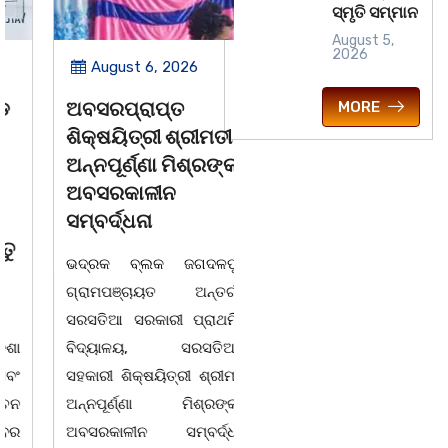
ସ୍ମୃତି ସମ୍ମାନ
August 5,
2026
August 6, 2026
August 6, 2026
ଅବସରପ୍ରାପ୍ତ
ପୁନର୍ବାର ତ୍ରୁଟି ପିଲାଙ୍କୁ
MORE
ଶିକ୍ଷୟିତ୍ରୀ ଶ୍ରୀମତୀ
ମୂର୍ଖ କରିବାକୁ
ଅନ୍ନପୂର୍ଣ୍ଣା ମିଶ୍ରଙ୍କ
ଷଡଯନ୍ତ୍ର ! ଭୁଲ ବହି
ଅବସରକାଳୀନ
ପ୍ରତ୍ୟାହାର ନହେଲେ
ସମ୍ବର୍ଦ୍ଧନା
ଆସନ୍ତା 17 ତାରିଖରୁ
ଓଡିଶା ଅଭିଭାବକ
ଭଦ୍ରକ ବ୍ଲକ ଜଗଦଳପୁର
ମହାସଂଘର ଆମରଣ
ଗ୍ରାମପଞ୍ଚାୟତ ଅନ୍ତର୍ଗତ
ଅନଶନ
ସରସତିଆ ସରକାରୀ ପ୍ରାଥମିକ
ବିଦ୍ୟାଳୟ, ସରସତିଆର
ଭୁବନେଶ୍ୱର ତା 4 ରିଖ l ସତେ
ସହକାରୀ ଶିକ୍ଷୟିତ୍ରୀ ଶ୍ରୀମତୀ
ଯେମିତି ପିଲାଙ୍କ ପାଠ ପଢା ପାଇଁ
ଅନ୍ନପୂର୍ଣ୍ଣା ମିଶ୍ରଙ୍କର
ସରକାରଙ୍କ ଧ୍ୟାନ ହିଁ ନାହିଁ l
ଅବସରକାଳୀନ ସମ୍ବର୍ଦ୍ଧନା
ପ୍ରଥମ ଶ୍ରେଣୀ ବହିରେ ପୁଣି