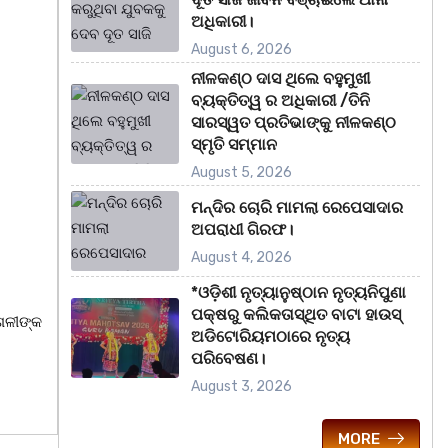
ଅଧିକାରୀ।
August 6, 2026
ନୀଳକଣ୍ଠ ଦାସ ଥିଲେ ବହୁମୁଖୀ
ବ୍ୟକ୍ତିତ୍ୱ ର ଅଧିକାରୀ /ତିନି
ସାରସ୍ୱତ ପ୍ରତିଭାଙ୍କୁ ନୀଳକଣ୍ଠ
ସ୍ମୃତି ସମ୍ମାନ
August 5, 2026
ମନ୍ଦିର ଚୋରି ମାମଲା ରେପେସାଦାର
ଅପରାଧୀ ଗିରଫ।
August 4, 2026
*ଓଡ଼ିଶୀ ନୃତ୍ୟାନୁଷ୍ଠାନ ନୃତ୍ୟନିପୁଣା
ପକ୍ଷରୁ କଲିକତାସ୍ଥିତ ବାଟା ହାଉସ୍
େଳୀଙ୍କ
ଅଡିଟୋରିୟମଠାରେ ନୃତ୍ୟ
ପରିବେଷଣ।
August 3, 2026
MORE