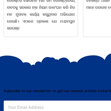
ବନଖଣ୍ଡ ଅଧୀନ କେଗାଁ ରେଞ୍ଜର ବନ କର୍ମଚାରୀ
ସଂଯୋଜନା ଓ ସଭ
ମାନେ ଗରଗାବ ସେକ୍ସନ ଅଧୀନ କାନ୍ଦୁଲଝର
ଯାଇଛି l ମହିଳା 
Subscribe to our newsletter to get our newest articles instantl