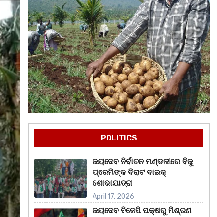
POLITICS
ଜୟଦେବ ନିର୍ବାଚନ ମଣ୍ଡଳୀରେ ବିଜୁ
ପ୍ରେମିଙ୍କ ବିରାଟ ବାଇକ୍
ଶୋଭାଯାତ୍ରା
April 17, 2026
ଜୟଦେବ ବିଜେପି ପକ୍ଷରୁ ମିଶ୍ରଣ