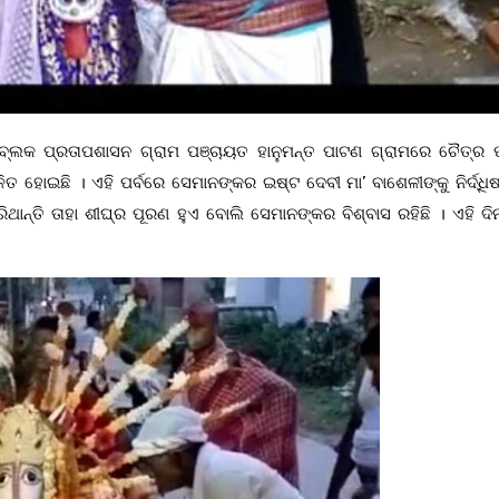
ବ୍ଲକ ପ୍ରତାପଶାସନ ଗ୍ରାମ ପଞ୍ଚାୟତ ହାନୁମନ୍ତ ପାଟଣ ଗ୍ରାମରେ ଚୈତ୍ର ପୂର୍
ହୋଇଛି । ଏହି ପର୍ବରେ ସେମାନଙ୍କର ଇଷ୍ଟ ଦେବୀ ମା’ ବାଶେଳୀଙ୍କୁ ନିର୍ଦ୍ଧିଷ୍
କରିଥାନ୍ତି ତାହା ଶୀଘ୍ର ପୂରଣ ହୁଏ ବୋଲି ସେମାନଙ୍କର ବିଶ୍ବାସ ରହିଛି । ଏହି ଦ