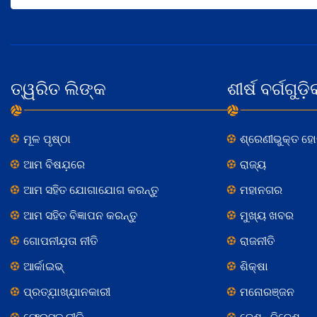
ତ୍ୱରିତ ଲିଙ୍କ
ଶୀର୍ଷ ବର୍ଗଗୁଡ଼ି
ମୂଳ ପୃଷ୍ଠା
ଶ୍ରେଣୀଭୁକ୍ତ ହ
ଆମ ବିଷଯ଼ରେ
ରାଜ୍ୟ
ଆମ ସହିତ ଯୋଗାଯୋଗ କରନ୍ତୁ
ମହାନଗର
ଆମ ସହିତ ବିଜ୍ଞାପନ କରନ୍ତୁ
ମୁଖ୍ୟ ଖବର
ଗୋପନୀଯ଼ତା ନୀତି
ରାଜନୀତି
ଆର୍କାଇଭ୍
ଶିକ୍ଷା
ପ୍ରତ୍ଯ଼ାଖ୍ଯ଼ାନକାରୀ
ମନୋରଞ୍ଜନ