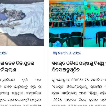
2026
March 8, 2026
 ପକ୍ଷରୁ ବିଶ୍ୱ ମହିଳା
ଆନ୍ତର୍ଜାତୀୟ ମହିଳା ଦିବସ
ିତ
ଉପଲକ୍ଷେ ନାଟକ ‘ଖାଣ୍ଟି ସୁନା
/03/ 26: ସାମାଜିକ ଅନୁଷ୍ଠାନ
ଚିଲିକା: ଆନ୍ତର୍ଜାତୀୟ ମହିଳା ଦିବ
"ପକ୍ଷରୁ ସ୍ଥାନୀୟ ସିଆରପି
ଅବସରରେ ବାଲୁଗାଁସ୍ଥିତ ମା' ଭଗବ
ଳୟ ଠାରେ "ବିଶ୍ୱ ମହିଳା ଦିବସ
ନିକେତନ ର ଓଡ଼ିଆ ଅସ୍ମିତା ଉପରେ 
 ବିଜୟ କୁମାର ପ୍ରଧାନଙ୍କ
ନାଟକ "ଖାଣ୍ଟି ସୁନା" ଗୈ।ରୀ ସାଂସ