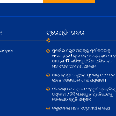
କ
ଟ୍ରେଣ୍ଡିଂ ଖବର
ପୁନର୍ବାର ତ୍ରୁଟି ପିଲାଙ୍କୁ ମୂର୍ଖ କରିବାକୁ
ୋଇନଥିବା
ଷଡଯନ୍ତ୍ର ! ଭୁଲ ବହି ପ୍ରତ୍ୟାହାର ନହ
ଆସନ୍ତା 17 ତାରିଖରୁ ଓଡିଶା ଅଭିଭାବକ
ମହାସଂଘର ଆମରଣ ଅନଶନ
ଆତ୍ମହତ୍ୟା କରୁଥିବା ଯୁବକକୁ ଦେବ ଦୂତ 
ଜୀବନ ବଞ୍ଚାଇଲେ ଥାନା ଅଧିକାରୀ।
ନୀଳକଣ୍ଠ ଦାସ ଥିଲେ ବହୁମୁଖୀ ବ୍ୟକ୍ତିତ୍
ଅଧିକାରୀ /ତିନି ସାରସ୍ୱତ ପ୍ରତିଭାଙ୍କୁ
ନୀଳକଣ୍ଠ ସ୍ମୃତି ସମ୍ମାନ
ବକୁଳବନର ମହକ ସତ୍ୟବାଦୀ ର ସନ୍ଥ