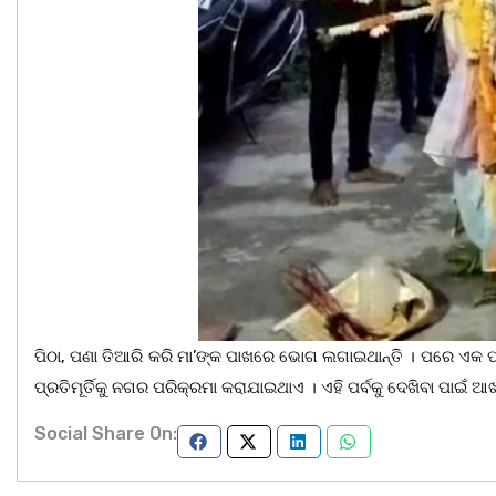
ପିଠା, ପଣା ତିଆରି କରି ମା’ଙ୍କ ପାଖରେ ଭୋଗ ଲଗାଇଥାନ୍ତି । ପରେ ଏକ 
ପ୍ରତିମୂର୍ତିକୁ ନଗର ପରିକ୍ରମା କରାଯାଇଥାଏ । ଏହି ପର୍ବକୁ ଦେଖିବା ପାଇଁ
Social Share On: