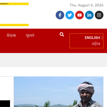
Thu, August 6, 2026
ଶିକ୍ଷା
ସୃଜନୀ
ENGLISH
ଓଡ଼ିଆ