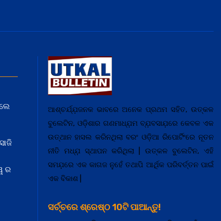
େଲେ
ଆଶ୍ଚର୍ଯ୍ଯ଼ଜନକ ଭାବରେ ଅନେକ ପ୍ରଥମ ସହିତ, ଉତ୍କଳ
ବୁଲେଟିନ, ଓଡ଼ିଶାର ଗଣମାଧ୍ଯ଼ମ ବ୍ଯ଼ବସାଯ଼ରେ କେବଳ ଏକ
ଉତ୍ଥାନ ହାସଲ କରିନଥିଲା ବରଂ ଓଡ଼ିଆ ରିପୋର୍ଟିଂରେ ନୂତନ
ସାଜି
ନୀତି ମଧ୍ଯ଼ ସ୍ଥାପନ କରିଥିଲା | ଉତ୍କଳ ବୁଲେଟିନ, ଏହି
ସମଯ଼ରେ ଏକ କାଗଜ ନୁହେଁ ତଥାପି ଆର୍ଥିକ ପରିବର୍ତ୍ତନ ପାଇଁ
ୱ ର
ଏକ ବିକାଶ |
ସର୍ଚ୍ଚରେ ଶ୍ରେଷ୍ଠ 10ଟି ପାଆନ୍ତୁ!