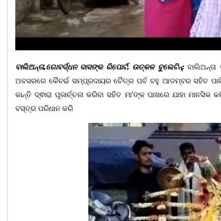
ବାଲିଅନ୍ତା,ଗୋବର୍ଦ୍ଧନ ଦାସଙ୍କ ରିପୋର୍ଟ, ଉତ୍କଳ ବୁଲେଟିନ୍:
ବାଲିଅନ୍ତା 
ଅବସରରେ କୈବର୍ଭ ସମ୍ପ୍ରଦାୟର ଚୈତ୍ର ପର୍ବ ବହୁ ଆଡମ୍ବର ସହିତ ପାଳିତ 
କାନ୍ତି ଦ୍ଵାରା ପୂଜାର୍ଚ୍ଚନା କରିବା ସହିତ ମା’ଙ୍କ ପାଖରେ ଯାହା ମାନସିକ 
ବସ୍ତ୍ର ପରିଧାନ କରି