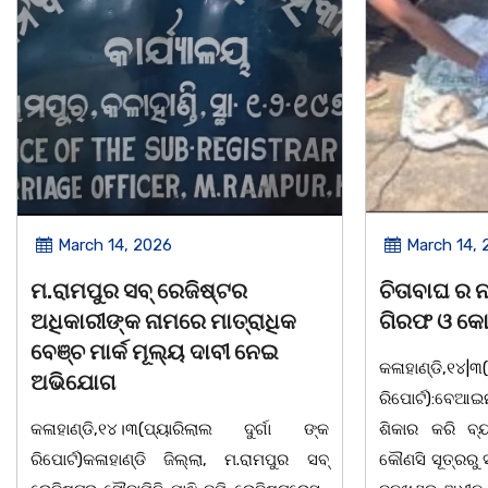
March 14, 2026
March 8, 
ଚିତାବାଘ ର ନଖ ଜବତ ତିନି ଯୁବକ
ସଶକ୍ତ ଓଡିଶା
ଗିରଫ ଓ କୋର୍ଟ ଚାଲାଣ
ଦିବସ ଅନୁଷ୍ଠ
କଳାହାଣ୍ଡି,୧୪|୩(ପ୍ୟାରିଲାଲ ଦୁର୍ଗା ଙ୍କ
ଭୁବନେଶ୍ୱର, 08
ରିପୋର୍ଟ):ବେଆଇନ ଭାବେ ବନ୍ୟଜନ୍ତୁ ଙ୍କ ର
"ସଶକ୍ତ ଓଡିଶା
ଶିକାର କରି ବ୍ୟବସାୟ ଚାଲୁଥିବା ସମ୍ପର୍କରେ
ସ୍ଥିତ କାର୍ଯ୍ୟା
କୌଣସି ସୂତ୍ରରୁ ସୂଚନା ପାଇ କଳାହାଣ୍ଡି ଉତ୍ତର
-2026 ଆବାହକ