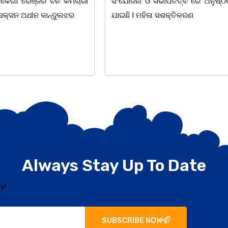
ାପତିତ୍ବ ରେ ଅନୁଷ୍ଠିତ ହୋଇ
ପ୍ରତିଷ୍ଠାନ, ଖୋର୍ଦ୍ଧା ଆନୁକୁଲ୍ୟରେ 
ସଶକ୍ତିକରଣ
ହୋଇଯାଇଛି। ଡ଼ଃ ପ୍ରଦୀପ ଭୈମିକ ଙ୍କ
Always Stay Up To Date
y!
SUBSCRIBE NOW