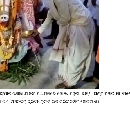
ପଟୁଆର ଶୋଭା ଯାତ୍ରା ମାଧ୍ୟମରେ ଢୋଲ, ମହୁରୀ, ଶଙ୍ଖ, ଘଣ୍ଟ ବଜାଇ ମା’ ବାଶ
 ଆଖ ପାଖ ଅଞ୍ଚଳରୁ ଶ୍ରଦ୍ଧାଳୁଙ୍କ ଭିଡ଼ ପରିଲକ୍ଷିତ ହୋଇଥାଏ।