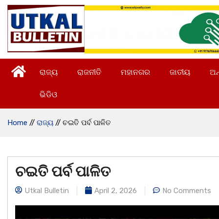
ରାଜ୍ୟ
ରାଜନୀତି
ମହାନଗର
ଜାତୀୟ
ଅନ
ଭିଡିଓ
Home
//
ରାଜ୍ୟ
//
ଚଇତି ପର୍ବ ପାଳିତ
ଚଇତି ପର୍ବ ପାଳିତ
Utkal Bulletin
April 2, 2026
No Comments