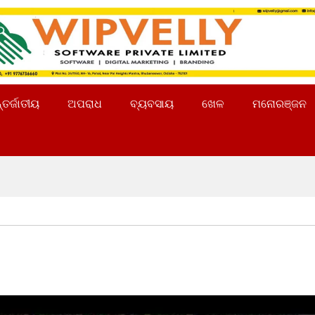
୍ତର୍ଜାତୀୟ
ଅପରାଧ
ବ୍ୟବସାୟ
ଖେଳ
ମନୋରଞ୍ଜନ