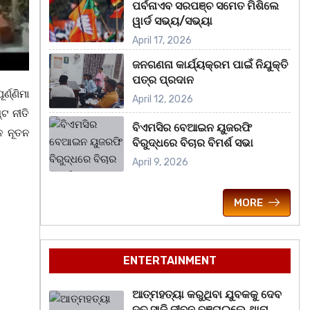
ପର୍ବନାଏବ ସରପଞ୍ଚ ସମେତ ମିଶିଲେ
ୱାର୍ଡ ସଭ୍ୟ/ସଭ୍ୟା
April 17, 2026
ଜନଗଣନା କାର୍ଯ୍ୟକ୍ରମ ପାଇଁ ନିଯୁକ୍ତି
ପତ୍ର ପ୍ରଦାନ
ଣ୍ଣିମା
April 12, 2026
ଟ ନୀତି
ବିଏମସିର ବେଆଇନ ୟୁଜରଫି
ିନ ନୂତନ
ବିରୁଦ୍ଧରେ ବିଚାର ବିମର୍ଶ ସଭା
April 9, 2026
MORE
ENTERTAINMENT
ଆତ୍ମହତ୍ୟା କରୁଥିବା ଯୁବକକୁ ଦେବ
ଦୂତ ସାଜି ଜୀବନ ବଞ୍ଚାଇଲେ ଥାନା