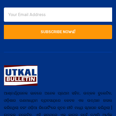
SUBSCRIBE NOW
ଆଶ୍ଚର୍ଯ୍ଯ଼ଜନକ ଭାବରେ ଅନେକ ପ୍ରଥମ ସହିତ, ଉତ୍କଳ ବୁଲେଟିନ,
ଓଡ଼ିଶାର ଗଣମାଧ୍ଯ଼ମ ବ୍ଯ଼ବସାଯ଼ରେ କେବଳ ଏକ ଉତ୍ଥାନ ହାସଲ
କରିନଥିଲା ବରଂ ଓଡ଼ିଆ ରିପୋର୍ଟିଂରେ ନୂତନ ନୀତି ମଧ୍ଯ଼ ସ୍ଥାପନ କରିଥିଲା |
ଉତ୍କଳ ବୁଲେଟିନ, ଏହି ସମଯ଼ରେ ଏକ କାଗଜ ନୁହେଁ ତଥାପି ଆର୍ଥିକ