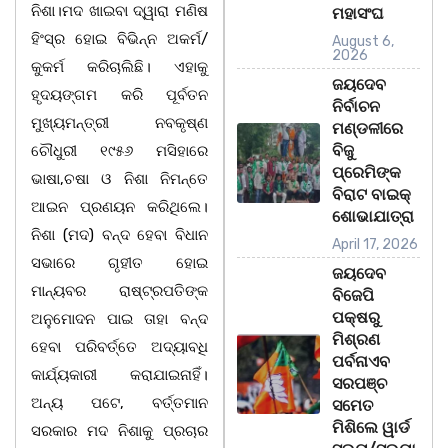
ନିଶା।ମଦ ଖାଇବା ଦ୍ୱାରା ମଣିଷ
ମହାସଂଘ
ହିଂସ୍ର ହୋଇ ବିଭିନ୍ନ ଅକର୍ମ/
August 6,
2026
କୁକର୍ମ କରିଚାଲିଛି। ଏହାକୁ
ଜୟଦେବ
ହୃଦୟଙ୍ଗମ କରି ପୂର୍ବତନ
ନିର୍ବାଚନ
ମୁଖ୍ୟମନ୍ତ୍ରୀ ନବକୃଷ୍ଣ
ମଣ୍ଡଳୀରେ
ବିଜୁ
ଚୌଧୁରୀ ୧୯୫୬ ମସିହାରେ
ପ୍ରେମିଙ୍କ
ଭାଷା,ଚଷା ଓ ନିଶା ନିମନ୍ତେ
ବିରାଟ ବାଇକ୍
ଆଇନ ପ୍ରଣୟନ କରିଥିଲେ।
ଶୋଭାଯାତ୍ରା
ନିଶା (ମଦ) ବନ୍ଦ ହେବା ବିଧାନ
April 17, 2026
ସଭାରେ ଗୃହୀତ ହୋଇ
ଜୟଦେବ
ମାନ୍ୟବର ରାଷ୍ଟ୍ରପତିଙ୍କ
ବିଜେପି
ପକ୍ଷରୁ
ଅନୁମୋଦନ ପାଇ ତାହା ବନ୍ଦ
ମିଶ୍ରଣ
ହେବା ପରିବର୍ତ୍ତେ ଅଦ୍ୟାବଧି
ପର୍ବନାଏବ
କାର୍ଯ୍ୟକାରୀ କରାଯାଇନାହିଁ।
ସରପଞ୍ଚ
ଅନ୍ୟ ପଟେ, ବର୍ତ୍ତମାନ
ସମେତ
ମିଶିଲେ ୱାର୍ଡ
ସରକାର ମଦ ନିଶାକୁ ପ୍ରଚାର