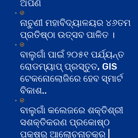
ଅର୍ପଣ
ନାଚୁଣୀ ମହାବିଦ୍ୟାଳୟର ୪୬ତମ
ପ୍ରତିଷ୍ଠା ଉତ୍ସବ ପାଳିତ ।
ବାଲୁଗାଁ ପାଇଁ ୨୦୫୧ ପର୍ଯ୍ୟନ୍ତ
ରୋଡମ୍ୟାପ୍ ପ୍ରସ୍ତୁତ, GIS
ଟେକନୋଲୋଜିରେ ହେବ ସ୍ମାର୍ଟ
ବିକାଶ..
ବାଲୁଗାଁ କଲେଜରେ ଶକ୍ତିଶ୍ରୀ
ସଶକ୍ତିକରଣ ପ୍ରକୋଷ୍ଠ
ପକ୍ଷରୁ ଆଲୋଚନାଚକ୍ର |