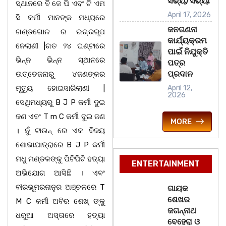
ସଭ୍ୟ/ସଭ୍ୟା
ସ୍ଥାନରେ ବି ଜେ ପି ଏବଂ ଟି ଏମ
April 17, 2026
ସି କର୍ମୀ ମାନଙ୍କ ମଧ୍ୟରେ
ଜନଗଣନା
ଗଣ୍ଡଗୋଳ ର ଭଗ୍ରରୂପ
କାର୍ଯ୍ୟକ୍ରମ
ନେଲାଣୀ |ଗତ ୨୪ ଘଣ୍ଟାରେ
ପାଇଁ ନିଯୁକ୍ତି
ଭିନ୍ନ ଭିନ୍ନ ସ୍ଥାନରେ
ପତ୍ର
ପ୍ରଦାନ
ଉତ୍ତେଜନାରୁ ୪ଜଣଙ୍କର
ମୃତ୍ୟୁ ହୋଇସାରିଲାଣୀ |
April 12,
2026
ସେଥିମଧ୍ୟରୁ B J P କର୍ମୀ ଦୁଇ
ଜଣ ଏବଂ T m C କର୍ମୀ ଦୁଇ ଜଣ
MORE
। ନୁୁଁ ଟାଉନ୍ ରେ ଏକ ବିଜୟ
ଶୋଭାଯାତ୍ରାରେ B J P କର୍ମୀ
ମଧୁ ମଣ୍ଡଳଙ୍କୁ ପିଟିପିଟି ହତ୍ୟା
ENTERTAINMENT
ଅଭିଯୋଗ ଆସିଛି । ଏବଂ
ବୀରଭୂମରନାନୁର ଅଞ୍ଚଳରେ T
ଗାୟକ
ଶେଖର
M C କର୍ମୀ ଅବିର ଶେଖ୍ ଙ୍କୁ
ଜଗନ୍ନାଥ
ଧରୁଆ ଅସ୍ତାରେ ହତ୍ୟା
ବେହେରା ଓ