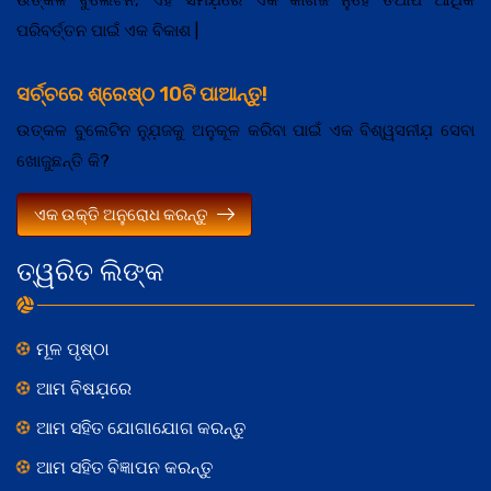
ଉତ୍କଳ ବୁଲେଟିନ, ଏହି ସମଯ଼ରେ ଏକ କାଗଜ ନୁହେଁ ତଥାପି ଆର୍ଥିକ
ପରିବର୍ତ୍ତନ ପାଇଁ ଏକ ବିକାଶ |
ସର୍ଚ୍ଚରେ ଶ୍ରେଷ୍ଠ 10ଟି ପାଆନ୍ତୁ!
ଉତ୍କଳ ବୁଲେଟିନ ନ୍ଯ଼ୁଜକୁ ଅନୁକୂଳ କରିବା ପାଇଁ ଏକ ବିଶ୍ୱସନୀଯ଼ ସେବା
ଖୋଜୁଛନ୍ତି କି?
ଏକ ଉକ୍ତି ଅନୁରୋଧ କରନ୍ତୁ
ତ୍ୱରିତ ଲିଙ୍କ
ମୂଳ ପୃଷ୍ଠା
ଆମ ବିଷଯ଼ରେ
ଆମ ସହିତ ଯୋଗାଯୋଗ କରନ୍ତୁ
ଆମ ସହିତ ବିଜ୍ଞାପନ କରନ୍ତୁ