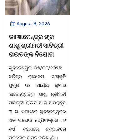
August 8, 2026
August 8, 2026
ଡଃ ଜ୍ଞାନେନ୍ଦ୍ର ଙ୍କ
ବନ୍ୟା ବିପନ୍ନଙ୍କୁ
ଶାଶୁ ଶ୍ରୀମତୀ ସାବିତ୍ରୀ
ଶୁଖିଲା ଖାଦ୍ୟ ବଣ୍ଟନ
ରାଉତଙ୍କ ବିୟୋଗ
07/08/26 ବନ୍ୟା ବିପନ୍ନଙ୍କ
ଭୁବନେଶ୍ୱର-୦୭/୦୮/୨୦୨୬:
ଉଦେଶ୍ୟରେ ଦଶରଥପୁର ଯୁବ
ବରିଷ୍ଠ ରାଜନେତା, ସଂସ୍କୃତି
କଂଗ୍ରେସ ପକ୍ଷରୁ ରିଲିଫ
ପୁରୁଷ ଡଃ ଆର୍ଯ୍ୟ କୁମାର
ସାମଗ୍ରୀ ବଣ୍ଟନ କରାଯାଇଥିବା
ଜ୍ଞାନେନ୍ଦ୍ରଙ୍କ ଶାଶୁ ଶ୍ରୀମତୀ
ଦେଖାଯାଇଛି । ବ୍ଲକସ୍ଥ କସପା,
ସାବିତ୍ରୀ ରାଉତ ଆଜି ଅପରାହ୍ନ
ତରପଦା, ମଲିକାପୁର, ନିଜାମପୁର,
୩ ଘ. ସମୟରେ ଭୁବନେଶ୍ୱରର
ଦୁଦୁରାଅଣ୍ଟା, କମାରଡିହ, କୟାଁ
ଏକ ଘରୋଇ ହସ୍ପିଟାଲ୍ରେ ୮୭
ଆଦି ପଞ୍ଚାୟତରେ ପ୍ରାୟ ୧୫
ବର୍ଷ ବୟସରେ ହୃଦ୍ଘାତରେ
ଶହ ପରିବାରକୁ ମୁଡି, ବିସ୍କୁଟ,
ପରଲୋକ ଗମନ କରିଛନ୍ତି ।