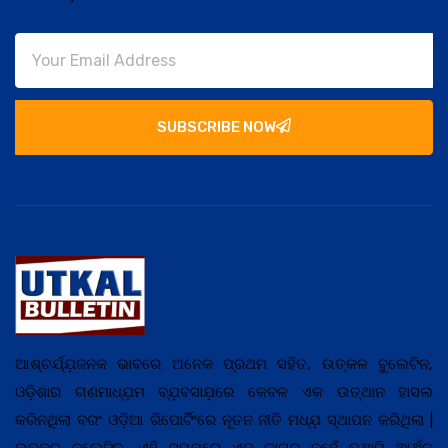
SUBSCRIBE NOW
ଆଶ୍ଚର୍ଯ୍ଯ଼ଜନକ ଭାବରେ ଅନେକ ପ୍ରଥମ ସହିତ, ଉତ୍କଳ ବୁଲେଟିନ,
ଓଡ଼ିଶାର ଗଣମାଧ୍ଯ଼ମ ବ୍ଯ଼ବସାଯ଼ରେ କେବଳ ଏକ ଉତ୍ଥାନ ହାସଲ
କରିନଥିଲା ବରଂ ଓଡ଼ିଆ ରିପୋର୍ଟିଂରେ ନୂତନ ନୀତି ମଧ୍ଯ଼ ସ୍ଥାପନ କରିଥିଲା |