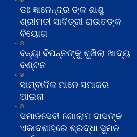
ଡଃ ଜ୍ଞାନେନ୍ଦ୍ର ଙ୍କ ଶାଶୁ
ଶ୍ରୀମତୀ ସାବିତ୍ରୀ ରାଉତଙ୍କ
ବିୟୋଗ
ବନ୍ୟା ବିପନ୍ନଙ୍କୁ ଶୁଖିଲା ଖାଦ୍ୟ
ବଣ୍ଟନ
ସାମ୍ବାଦିକ ମାନେ ସମାଜର
ଆଇନା
ସମାଜସେବୀ ଗୋଲାପ ଦାସଙ୍କ
ଏକାଦଶାହରେ ଶ୍ରଦ୍ଧା ସୁମନ