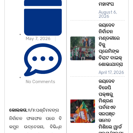
ମହାସଂଘ
August 6,
2026
ଜୟଦେବ
ନିର୍ବାଚନ
ମଣ୍ଡଳୀରେ
May 7, 2026
ବିଜୁ
ପ୍ରେମିଙ୍କ
ବିରାଟ ବାଇକ୍
ଶୋଭାଯାତ୍ରା
April 17, 2026
ଜୟଦେବ
No Comments
ବିଜେପି
ପକ୍ଷରୁ
ମିଶ୍ରଣ
ପର୍ବନାଏବ
କୋଲକତା
,୭/୫:ପଶ୍ଚିମବଙ୍ଗ
ସରପଞ୍ଚ
ନିର୍ବାଚନ ଫଳାଫଳ ପରେ ବି
ସମେତ
କମୁନ ଉତ୍ତେଜନା, ବିଭିନ୍ନ
ମିଶିଲେ ୱାର୍ଡ