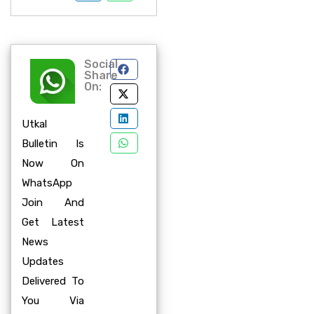
Social
Share
On:
Utkal
Bulletin Is
Now On
WhatsApp
Join And
Get Latest
News
Updates
Delivered To
You Via