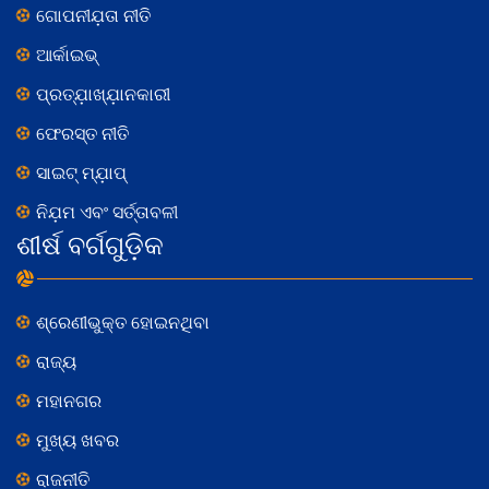
ଗୋପନୀଯ଼ତା ନୀତି
ଆର୍କାଇଭ୍
ପ୍ରତ୍ଯ଼ାଖ୍ଯ଼ାନକାରୀ
ଫେରସ୍ତ ନୀତି
ସାଇଟ୍ ମ୍ଯ଼ାପ୍
ନିଯ଼ମ ଏବଂ ସର୍ତ୍ତାବଳୀ
ଶୀର୍ଷ ବର୍ଗଗୁଡ଼ିକ
ଶ୍ରେଣୀଭୁକ୍ତ ହୋଇନଥିବା
ରାଜ୍ୟ
ମହାନଗର
ମୁଖ୍ୟ ଖବର
ରାଜନୀତି