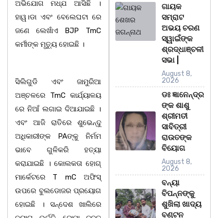
ଅଭିଯୋଗ ମଧ୍ଯ ଆସିଛି ।
ଗାୟକ
ହାୱ।ଡା ଏବଂ ବେଲେଘଟା ରେ
ସମ୍ରାଟ
ଅଭୟ ଚରଣ
ଜଣେ ଲେଖାଁଏ BJP TmC
ସ୍ୱାଇଁଙ୍କ
କର୍ମୀଙ୍କ ମୃତ୍ୟୁ ହୋଇଛି ।
ଶ୍ରଦ୍ଧାଞ୍ଚଳୀ
ସଭା |
August 8,
2026
ସିଲିଗୁଡି ଏବଂ ଜାମୁରିଆ
ଡଃ ଜ୍ଞାନେନ୍ଦ୍ର
ଅଞ୍ଚଳରେ TmC କାର୍ଯ୍ୟାଳୟ
ଙ୍କ ଶାଶୁ
ରେ ନିଆଁ ଲଗାଇ ଦିଆଯାଇଛି ।
ଶ୍ରୀମତୀ
ଏବଂ ଆଜି ରାତିରେ ଶୁଭେନ୍ଦୁ
ସାବିତ୍ରୀ
ଅଧିକାରୀଙ୍କ PAଙ୍କୁ ନିର୍ମମ
ରାଉତଙ୍କ
ବିୟୋଗ
ଭାବେ ଗୁଳିକରି ହତ୍ୟା
August 8,
କରାଯାଇଛି । କୋଲକତା ହୋଗ୍
2026
ମାର୍କେଟରେ T mC ଅଫିସ୍
ବନ୍ୟା
ଉପରେ ବୁଲଡୋଜର ପ୍ରୟୋଗ
ବିପନ୍ନଙ୍କୁ
ଶୁଖିଲା ଖାଦ୍ୟ
ହୋଇଛି । ସନ୍ଦେଶ ଖାଲିରେ
ବଣ୍ଟନ
ବ୍ୟାଗ୍ ଭର୍ତ୍ତି ବୋମା ଜବତ