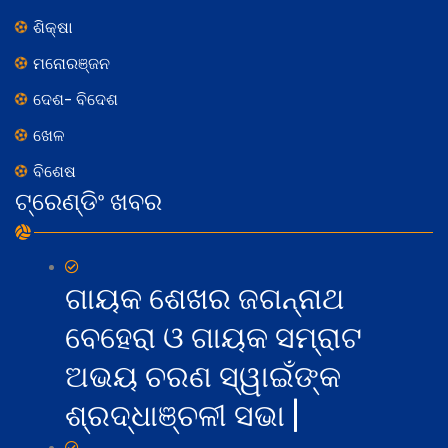
ଶିକ୍ଷା
ମନୋରଞ୍ଜନ
ଦେଶ- ବିଦେଶ
ଖେଳ
ବିଶେଷ
ଟ୍ରେଣ୍ଡିଂ ଖବର
ଗାୟକ ଶେଖର ଜଗନ୍ନାଥ
ବେହେରା ଓ ଗାୟକ ସମ୍ରାଟ
ଅଭୟ ଚରଣ ସ୍ୱାଇଁଙ୍କ
ଶ୍ରଦ୍ଧାଞ୍ଚଳୀ ସଭା |