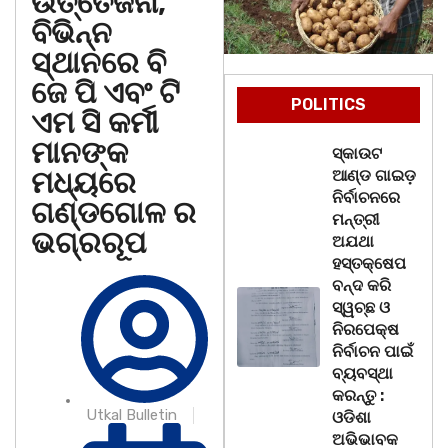
ଉତ୍ତେଜନା,
ବିଭିନ୍ନ
ସ୍ଥାନରେ ବି
ଜେ ପି ଏବଂ ଟି
POLITICS
ଏମ ସି କର୍ମୀ
ମାନଙ୍କ
ସ୍କାଉଟ
ମଧ୍ୟରେ
ଆଣ୍ଡ ଗାଇଡ଼
ନିର୍ବାଚନରେ
ଗଣ୍ଡଗୋଳ ର
ମନ୍ତ୍ରୀ
ଭଗ୍ରରୂପ
ଅଯଥା
ହସ୍ତକ୍ଷେପ
ବନ୍ଦ କରି
ସ୍ୱଚ୍ଛ ଓ
ନିରପେକ୍ଷ
ନିର୍ବାଚନ ପାଇଁ
ବ୍ୟବସ୍ଥା
କରନ୍ତୁ :
Utkal Bulletin
ଓଡିଶା
ଅଭିଭାବକ