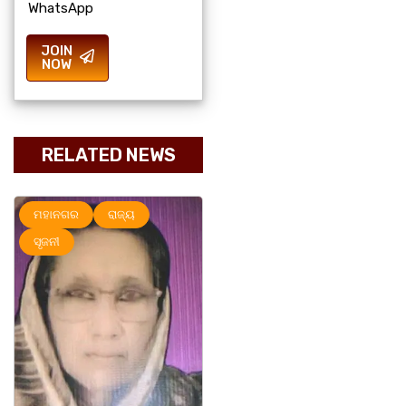
WhatsApp
JOIN
NOW
RELATED NEWS
ମହାନଗର
ରାଜ୍ୟ
ମହାନଗର
ରାଜ୍ୟ
ସୃଜନୀ