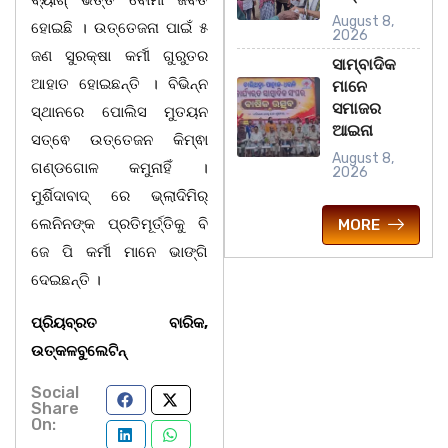
August 8,
ହୋଇଛି । ଉତ୍ତେଜନା ପାଇଁ ୫
2026
ଜଣ ସୁରକ୍ଷା କର୍ମୀ ଗୁରୁତର
ସାମ୍ବାଦିକ
ଆହାତ ହୋଇଛନ୍ତି । ବିଭିନ୍ନ
ମାନେ
ସମାଜର
ସ୍ଥାନରେ ପୋଲିସ ମୁତୟନ
ଆଇନା
ସତ୍ଵେ ଉତ୍ତେଜନ କିମ୍ଵା
August 8,
ଗଣ୍ଡଗୋଳ କମୁନାହିଁ ।
2026
ମୁର୍ଶିଦାବାଦ୍ ରେ ଭ୍ଲାଦିମିର୍
ଲେନିନଙ୍କ ପ୍ରତିମୂର୍ତ୍ତିକୁ ବି
MORE
ଜେ ପି କର୍ମୀ ମାନେ ଭାଙ୍ଗି
ଦେଇଛନ୍ତି ।
ପ୍ରିୟବ୍ରତ ବାରିକ,
ଉତ୍କଳବୁଲେଟିନ୍‌
Social
Share
On: