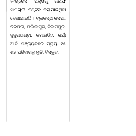
କଂଗ୍ରେସ ପକ୍ଷରୁ ରିଲିଫ
ବାର୍ଷିକ ଉତ୍ସବ
ସାମଗ୍ରୀ ବଣ୍ଟନ କରାଯାଇଥିବା
ଅନୁଷ୍ଠିତବାଲିଅନ୍ତା,୭|୮:ଅଟଳା
ଦେଖାଯାଇଛି । ବ୍ଲକସ୍ଥ କସପା,
ସ୍ଥିତ ଆସ୍ଥା ସ୍କୁଲ ଅଫ
ତରପଦା, ମଲିକାପୁର, ନିଜାମପୁର,
ମ୍ୟାନେଜମେଣ୍ଟ
ଦୁଦୁରାଅଣ୍ଟା, କମାରଡିହ, କୟାଁ
ଅଡିଟୋରିୟମରେ ବାଲିଅନ୍ତା-
ଆଦି ପଞ୍ଚାୟତରେ ପ୍ରାୟ ୧୫
ପାହାଳ-ଧଉଳି କାର୍ଯ୍ୟରତ
ଶହ ପରିବାରକୁ ମୁଡି, ବିସ୍କୁଟ,
ସାମ୍ବାଦିକ ସଂଘର ବାର୍ଷିକ
ଉତ୍ସବ ଅତ୍ୟନ୍ତ ଉତ୍ସାହର
ସହ ଅନୁଷ୍ଠିତ ହୋଇଯାଇଛି।
ସଂଘର ବରିଷ୍ଠ ସଦସ୍ୟ ତଥା
ଉପଦେଷ୍ଟା କିଶୋର