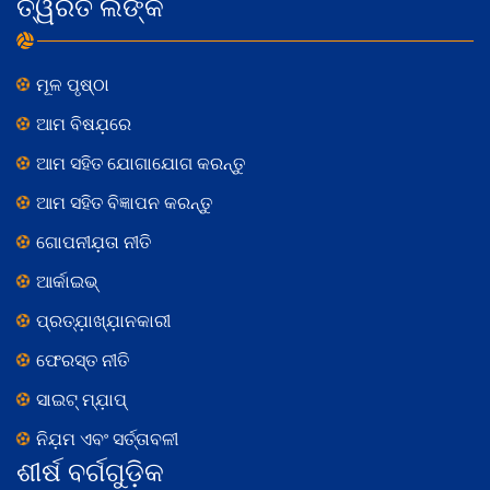
ତ୍ୱରିତ ଲିଙ୍କ
ମୂଳ ପୃଷ୍ଠା
ଆମ ବିଷଯ଼ରେ
ଆମ ସହିତ ଯୋଗାଯୋଗ କରନ୍ତୁ
ଆମ ସହିତ ବିଜ୍ଞାପନ କରନ୍ତୁ
ଗୋପନୀଯ଼ତା ନୀତି
ଆର୍କାଇଭ୍
ପ୍ରତ୍ଯ଼ାଖ୍ଯ଼ାନକାରୀ
ଫେରସ୍ତ ନୀତି
ସାଇଟ୍ ମ୍ଯ଼ାପ୍
ନିଯ଼ମ ଏବଂ ସର୍ତ୍ତାବଳୀ
ଶୀର୍ଷ ବର୍ଗଗୁଡ଼ିକ