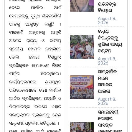
ରାଉତଙ୍କ
ବେଳେ ମାର୍ଶାଲ ଆର୍ଟ
ବିୟୋଗ
ସେମାନଙ୍କୁ ସୁସ୍ଥ ଜୀବନଶୈଳୀ
August 8,
2026
ଆଡକୁ ଆକୃଷ୍ଟ କରୁଛି ।
ବନ୍ୟା
ବାଳକାଟି ଅଞ୍ଚଳରୁ ଆହୁରି
ବିପନ୍ନଙ୍କୁ
ଅନେକ ରାଜ୍ୟ ଓ ଜାତୀୟ
ଶୁଖିଲା ଖାଦ୍ୟ
ସ୍ତରୀୟ ଖେଳାଳି ବାହାରିବେ
ବଣ୍ଟନ
ବୋଲି ମୋର ବିଶ୍ୱାସ
August 8,
2026
ପ୍ରଶିକ୍ଷକ ଉମାକାନ୍ତ ନିଜର
ସାମ୍ବାଦିକ
ବାର୍ତ୍ତା ଦେଇଥିଲେ।
ମାନେ
କାର୍ଯ୍ୟକ୍ରମରେ ଉପସ୍ଥିତ
ସମାଜର
ଅଭିଭାବକମାନେ ଉମା ମାର୍ଶାଲ
ଆଇନା
ଆର୍ଟର ପ୍ରଶିକ୍ଷଣ ପଦ୍ଧତି ଓ
August 8,
2026
ପିଲାମାନଙ୍କ ଉପରେ ଏହାର
ସମାଜସେବୀ
ସକାରାତ୍ମକ ପ୍ରଭାବକୁ ନେଇ
ଗୋଲାପ
ସନ୍ତୋଷ ପ୍ରକାଶ କରିଥିଲେ ।
ଦାସଙ୍କ
ଉମା ମାର୍ଶାଲ ଆର୍ଟ ବାଳକାଟି
ଏକାଦଶାହରେ