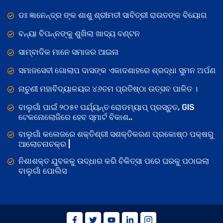
ଡଃ ଜ୍ଞାନେନ୍ଦ୍ର ଙ୍କ ଶାଶୁ ଶ୍ରୀମତୀ ସାବିତ୍ରୀ ରାଉତଙ୍କ ବିୟୋଗ
ବନ୍ୟା ବିପନ୍ନଙ୍କୁ ଶୁଖିଲା ଖାଦ୍ୟ ବଣ୍ଟନ
ସାମ୍ବାଦିକ ମାନେ ସମାଜର ଆଇନା
ସମାଜସେବୀ ଗୋଲାପ ଦାସଙ୍କ ଏକାଦଶାହରେ ଶ୍ରଦ୍ଧା ସୁମନ ଅର୍ପଣ
ନାଚୁଣୀ ମହାବିଦ୍ୟାଳୟର ୪୬ତମ ପ୍ରତିଷ୍ଠା ଉତ୍ସବ ପାଳିତ ।
ବାଲୁଗାଁ ପାଇଁ ୨୦୫୧ ପର୍ଯ୍ୟନ୍ତ ରୋଡମ୍ୟାପ୍ ପ୍ରସ୍ତୁତ, GIS
ଟେକନୋଲୋଜିରେ ହେବ ସ୍ମାର୍ଟ ବିକାଶ..
ବାଲୁଗାଁ କଲେଜରେ ଶକ୍ତିଶ୍ରୀ ସଶକ୍ତିକରଣ ପ୍ରକୋଷ୍ଠ ପକ୍ଷରୁ
ଆଲୋଚନାଚକ୍ର |
ନିଶାଶକ୍ତ ଯୁବକକୁ ଉଦ୍ଧାର କରି ଚିକିତ୍ସା ପରେ ଘରକୁ ପଠାଇଲା
ବାଲୁଗାଁ ପୋଲିସ