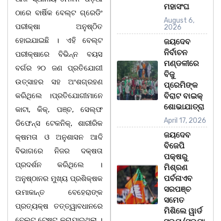
ମହାସଂଘ
ଠାରେ ବାର୍ଷିକ ବେଲ୍ଟ ଗ୍ରେଡିଂ
August 6,
ପରୀକ୍ଷା ଅନୁଷ୍ଠିତ
2026
ହୋଇଯାଇଛି । ଏହି ବେଲ୍ଟ
ଜୟଦେବ
ନିର୍ବାଚନ
ପରୀକ୍ଷାରେ ବିଭିନ୍ନ ବୟସ
ମଣ୍ଡଳୀରେ
ବର୍ଗର ୨୦ ଜଣ ପ୍ରତିଯୋଗୀ
ବିଜୁ
ଉତ୍ସାହର ସହ ଅଂଶଗ୍ରହଣ
ପ୍ରେମିଙ୍କ
କରିଥିଲେ ।ପ୍ରତିଯୋଗୀମାନେ
ବିରାଟ ବାଇକ୍
ଶୋଭାଯାତ୍ରା
କାଟା, କିକ୍, ପଞ୍ଚ, ସେଲ୍ଫ
April 17, 2026
ଡିଫେନ୍ସ ଟେକନିକ୍, ଶାରୀରିକ
ଜୟଦେବ
କ୍ଷମତା ଓ ଅନୁଶାସନ ଆଦି
ବିଜେପି
ବିଭାଗରେ ନିଜର ଦକ୍ଷତା
ପକ୍ଷରୁ
ପ୍ରଦର୍ଶନ କରିଥିଲେ ।
ମିଶ୍ରଣ
ପର୍ବନାଏବ
ଅନୁଷ୍ଠାନର ମୁଖ୍ୟ ପ୍ରଶିକ୍ଷକ
ସରପଞ୍ଚ
ଉମାକାନ୍ତ ବେହେରାଙ୍କ
ସମେତ
ପ୍ରତ୍ୟକ୍ଷ ତତ୍ତ୍ୱାବଧାନରେ
ମିଶିଲେ ୱାର୍ଡ
ବେଲ୍ଟ ଟେଷ୍ଟ କରାଯାଇଥିଲା ।