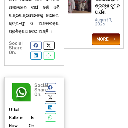
ଶ୍ରଦ୍ଧା ସୁମନ
ଅଞ୍ଚଳରେ ଦୀର୍ଘ ବର୍ଷ ଧରି
ଅର୍ପଣ
ଛାତ୍ରଛାତ୍ରୀମାନଙ୍କୁ କାରାଟେ,
August 7,
କୁଙ୍ଗ-ଫୁ ଓ ଆତ୍ମରକ୍ଷା
2026
ପ୍ରଶିକ୍ଷଣ ଦେଇ ଆସୁଛି ।
MORE
Social
Share
On:
Social
Share
On:
Utkal
Bulletin Is
Now On