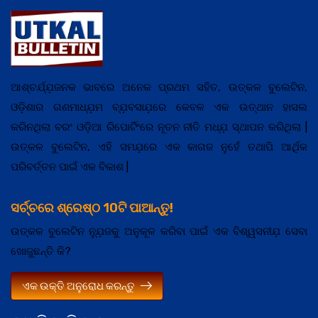
ଆଶ୍ଚର୍ଯ୍ଯ଼ଜନକ ଭାବରେ ଅନେକ ପ୍ରଥମ ସହିତ, ଉତ୍କଳ ବୁଲେଟିନ,
ଓଡ଼ିଶାର ଗଣମାଧ୍ଯ଼ମ ବ୍ଯ଼ବସାଯ଼ରେ କେବଳ ଏକ ଉତ୍ଥାନ ହାସଲ
କରିନଥିଲା ବରଂ ଓଡ଼ିଆ ରିପୋର୍ଟିଂରେ ନୂତନ ନୀତି ମଧ୍ଯ଼ ସ୍ଥାପନ କରିଥିଲା |
ଉତ୍କଳ ବୁଲେଟିନ, ଏହି ସମଯ଼ରେ ଏକ କାଗଜ ନୁହେଁ ତଥାପି ଆର୍ଥିକ
ପରିବର୍ତ୍ତନ ପାଇଁ ଏକ ବିକାଶ |
ସର୍ଚ୍ଚରେ ଶ୍ରେଷ୍ଠ 10ଟି ପାଆନ୍ତୁ!
ଉତ୍କଳ ବୁଲେଟିନ ନ୍ଯ଼ୁଜକୁ ଅନୁକୂଳ କରିବା ପାଇଁ ଏକ ବିଶ୍ୱସନୀଯ଼ ସେବା
ଖୋଜୁଛନ୍ତି କି?
ଏକ ଉକ୍ତି ଅନୁରୋଧ କରନ୍ତୁ