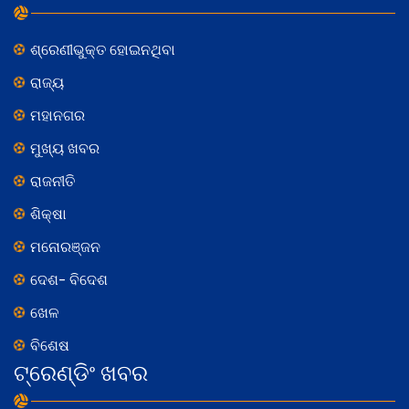
ଶ୍ରେଣୀଭୁକ୍ତ ହୋଇନଥିବା
ରାଜ୍ୟ
ମହାନଗର
ମୁଖ୍ୟ ଖବର
ରାଜନୀତି
ଶିକ୍ଷା
ମନୋରଞ୍ଜନ
ଦେଶ- ବିଦେଶ
ଖେଳ
ବିଶେଷ
ଟ୍ରେଣ୍ଡିଂ ଖବର