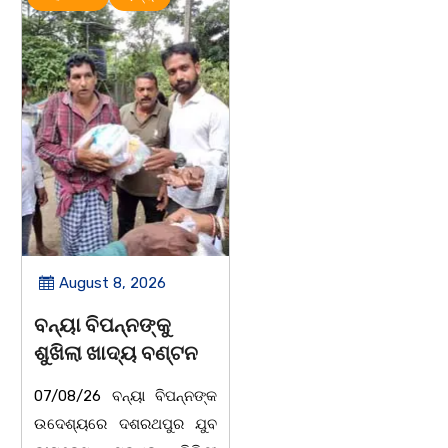
August 8, 2026
August 8, 2026
ବନ୍ୟା ବିପନ୍ନଙ୍କୁ
ସାମ୍ବାଦିକ ମାନେ
ଶୁଖିଲା ଖାଦ୍ୟ ବଣ୍ଟନ
ସମାଜର ଆଇନା
07/08/26 ବନ୍ୟା ବିପନ୍ନଙ୍କ
ବାଲିଅନ୍ତା-ପାହାଳ-ଧଉଳି
ଉଦେଶ୍ୟରେ ଦଶରଥପୁର ଯୁବ
କାର୍ଯ୍ୟରତ ସାମ୍ବାଦିକ ସଂଘର