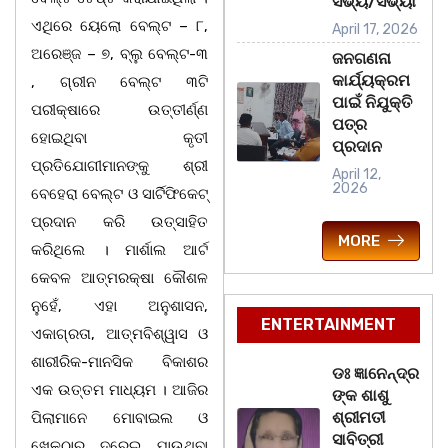
ସଭ୍ୟ/ସଭ୍ୟା
ଏଥିରେ ୟେଲୋ ବେଲ୍ଟ – ୮,
April 17, 2026
ଅରେଞ୍ଜ – ୭, ବ୍ଲୁ ବେଲ୍ଟ-୩
ଜନଗଣନା
କାର୍ଯ୍ୟକ୍ରମ
, ଗ୍ରୀନ ବେଲ୍ଟ ୩ଟି
ପାଇଁ ନିଯୁକ୍ତି
ପରୀକ୍ଷାରେ ଉତ୍ତୀର୍ଣ୍ଣ
ପତ୍ର
ହୋଇଥିବା କୃତୀ
ପ୍ରଦାନ
ପ୍ରତିଯୋଗୀମାନଙ୍କୁ ଶ୍ରୀ
April 12,
2026
ବେହେରା ବେଲ୍ଟ ଓ ସାର୍ଟିଫିକେଟ୍
ପ୍ରଦାନ କରି ଉତ୍ସାହିତ
MORE
କରିଥିଲେ । ମାର୍ଶାଲ ଆର୍ଟ
କେବଳ ଆତ୍ମରକ୍ଷା କୌଶଳ
ନୁହେଁ, ଏହା ଅନୁଶାସନ,
ENTERTAINMENT
ଏକାଗ୍ରତା, ଆତ୍ମବିଶ୍ୱାସ ଓ
ଶାରୀରିକ-ମାନସିକ ବିକାଶର
ଡଃ ଜ୍ଞାନେନ୍ଦ୍ର
ଏକ ଉତ୍ତମ ମାଧ୍ୟମ । ଆଜିର
ଙ୍କ ଶାଶୁ
ଶ୍ରୀମତୀ
ପିଲାମାନେ ମୋବାଇଲ ଓ
ସାବିତ୍ରୀ
ଖେଳଠାରୁ ଦୂରେଇ ଯାଉଥିବା