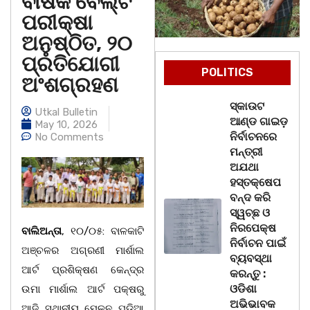
ବାର୍ଷିକ ବେଲ୍ଟ
ପରୀକ୍ଷା
ଅନୁଷ୍ଠିତ, ୨୦
ପ୍ରତିଯୋଗୀ
POLITICS
ଅଂଶଗ୍ରହଣ
ସ୍କାଉଟ
Utkal Bulletin
ଆଣ୍ଡ ଗାଇଡ଼
May 10, 2026
ନିର୍ବାଚନରେ
No Comments
ମନ୍ତ୍ରୀ
ଅଯଥା
ହସ୍ତକ୍ଷେପ
ବନ୍ଦ କରି
ସ୍ୱଚ୍ଛ ଓ
ନିରପେକ୍ଷ
ବାଲିଅନ୍ତା
, ୧୦/୦୫: ବାଳକାଟି
ନିର୍ବାଚନ ପାଇଁ
ଅଞ୍ଚଳର ଅଗ୍ରଣୀ ମାର୍ଶାଲ
ବ୍ୟବସ୍ଥା
ଆର୍ଟ ପ୍ରଶିକ୍ଷଣ କେନ୍ଦ୍ର
କରନ୍ତୁ :
ଓଡିଶା
ଉମା ମାର୍ଶାଲ ଆର୍ଟ ପକ୍ଷରୁ
ଅଭିଭାବକ
ଆଜି ସ୍ଥାନୀୟ ମେଳନ ପଡ଼ିଆ