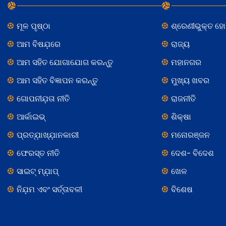
ମୂଳ ପୃଷ୍ଠା
ଶ୍ରେଣୀଭୁକ୍ତ ହ
ଆମ ବିଷଯ଼ରେ
ରାଜ୍ୟ
ଆମ ସହିତ ଯୋଗାଯୋଗ କରନ୍ତୁ
ମହାନଗର
ଆମ ସହିତ ବିଜ୍ଞାପନ କରନ୍ତୁ
ମୁଖ୍ୟ ଖବର
ଗୋପନୀଯ଼ତା ନୀତି
ରାଜନୀତି
ଆର୍କାଇଭ୍
ଶିକ୍ଷା
ପ୍ରତ୍ଯ଼ାଖ୍ଯ଼ାନକାରୀ
ମନୋରଞ୍ଜନ
ଫେରସ୍ତ ନୀତି
ଦେଶ- ବିଦେଶ
ସାଇଟ୍ ମ୍ଯ଼ାପ୍
ଖେଳ
ନିଯ଼ମ ଏବଂ ସର୍ତ୍ତାବଳୀ
ବିଶେଷ