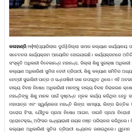
କଳାହାଣ୍ଡି
,୨୫|୩(ପ୍ୟାରିଲାଲ ଦୁର୍ଗା):ଜିଲ୍ଲା ସମାଜ କଲ୍ୟାଣ କାର୍ଯ୍
ସଚେତନତା କାର୍ଯ୍ୟକ୍ରମ ଆୟୋଜିତ ହୋଇଯାଇଛି। କାର୍ଯ୍ୟକ୍ରମରେ ଅତିରିକ
ସଂସ୍କୃତି ଅଧିକାରୀ ବିବେକାନନ୍ଦ ମହାନନ୍ଦ, ଜିଲ୍ଲା ଶିଶୁ ସୁରକ୍ଷା ଅଧିକା
କଲ୍ୟାଣ ଅଧିକାରିଣୀ ସୁମିତା ଦେବୀ ତ୍ରିପାଠୀ, ଶିଶୁ କଳ୍ୟାଣ ସମିତିର ଅଧ୍ୟକ୍
ନେତ୍ରୀ ସୁଭାସିନୀ ପାତ୍ର ଓ ସନ୍ତୋଷିନୀ ଦାଶ ଉପସ୍ଥିତ ଥିଲେ। ଏହି ଅବ
ବାଲ୍ୟ ବିବାହ ନିଷେଧ ଅଧିକାରିଣୀ ମାନଙ୍କୁ ବାଲ୍ୟ ବିବାହ ନିରାକରଣ କ୍ଷେ
ମହାନ୍ତିଙ୍କୁ ଶିଶୁ ମାନକ ପାଇଁ ଦୃଷ୍ଟାନ୍ତ ମୂଳକ କାର୍ଯ୍ୟ କରିଥିବା ହେ
ମହାପାତ୍ର ଏବଂ ସ୍ୱର୍ଣ୍ଣଲତା ମହାନ୍ତି ଲିଙ୍ଗ ସମସ୍ୟା, ଲିଙ୍ଗ ଭିତ୍ତ
ଘରୋଇ ହିଂସା, ଯୌତୁକ ପ୍ରଥା ନିଷେଧ ଆଇନ, ଡାଇନି ପ୍ରଥା ବିରୋ
ପ୍ରୋଟେକ୍ସନ୍ ଅଫିସର ସନ୍ଧ୍ୟାରାଣୀ ନାୟକ ମଞ୍ଚ ପରିଚାଳନା କରିଥିଲେ। 
କଲ୍ୟାଣ ଅଧିକାରିଣୀ ସୁଚିତା ତ୍ରିପାଠୀ ଧନ୍ୟବାଦ ଜଣାଇଥିଲେ। ୱୂ