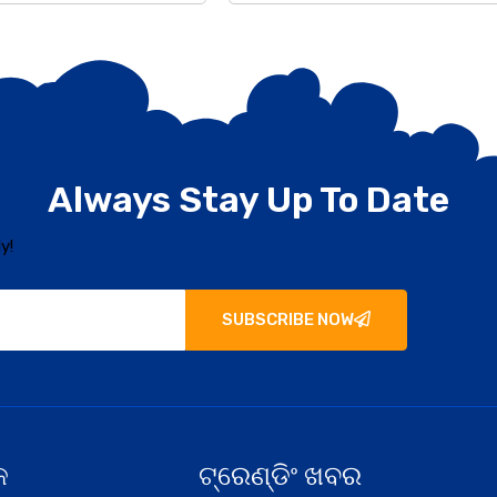
Always Stay Up To Date
y!
SUBSCRIBE NOW
କ
ଟ୍ରେଣ୍ଡିଂ ଖବର