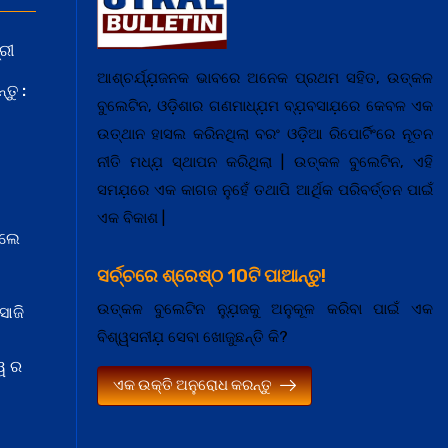
ରୀ
ଆଶ୍ଚର୍ଯ୍ଯ଼ଜନକ ଭାବରେ ଅନେକ ପ୍ରଥମ ସହିତ, ଉତ୍କଳ
ତୁ :
ବୁଲେଟିନ, ଓଡ଼ିଶାର ଗଣମାଧ୍ଯ଼ମ ବ୍ଯ଼ବସାଯ଼ରେ କେବଳ ଏକ
ଉତ୍ଥାନ ହାସଲ କରିନଥିଲା ବରଂ ଓଡ଼ିଆ ରିପୋର୍ଟିଂରେ ନୂତନ
ନୀତି ମଧ୍ଯ଼ ସ୍ଥାପନ କରିଥିଲା | ଉତ୍କଳ ବୁଲେଟିନ, ଏହି
ସମଯ଼ରେ ଏକ କାଗଜ ନୁହେଁ ତଥାପି ଆର୍ଥିକ ପରିବର୍ତ୍ତନ ପାଇଁ
ଏକ ବିକାଶ |
େଲେ
ସର୍ଚ୍ଚରେ ଶ୍ରେଷ୍ଠ 10ଟି ପାଆନ୍ତୁ!
ଉତ୍କଳ ବୁଲେଟିନ ନ୍ଯ଼ୁଜକୁ ଅନୁକୂଳ କରିବା ପାଇଁ ଏକ
ସାଜି
ବିଶ୍ୱସନୀଯ଼ ସେବା ଖୋଜୁଛନ୍ତି କି?
ୱ ର
ଏକ ଉକ୍ତି ଅନୁରୋଧ କରନ୍ତୁ