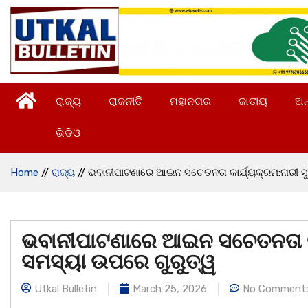
ରାଜ୍ୟ
ରାଜନୀତି
ମହାନଗର
ଜାତୀୟ
ଅନ
ଭିଡିଓ
Home
//
ରାଜ୍ୟ
//
ଭବାନୀପାଟଣାରେ ଆଇନ ସଚେତନତା କାର୍ଯ୍ୟକ୍ରମ:ନାରୀ ସୁ
ଭବାନୀପାଟଣାରେ ଆଇନ ସଚେତନତା କାର
ସମସ୍ୟା ଉପରେ ଗୁରୁତ୍ୱ
Utkal Bulletin
March 25, 2026
No Comment