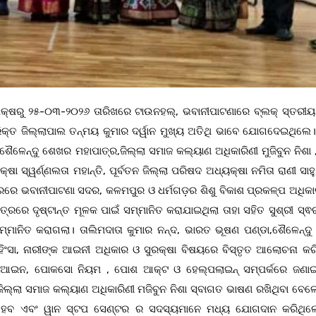
ୟାଳୟ ପକ୍ଷରୁ ୨୫-୦୩-୨୦୨୬ ତାରିଖରେ ଟାଉନହଲ୍, ଭବାନୀପାଟଣାରେ ବ୍ଲକ୍ ସ୍ତର
୍ତ ଜିଲ୍ଲାପାଲ ତନ୍ମୟ କୁମାର ଦର୍ୱାନ ମୁଖ୍ୟ ଅତିଥି ଭାବେ ଯୋଗଦେଇଥିଲେ। 
ରୀ ଶୈଳେନ୍ଦୁ ଶେଖର ମହାପାତ୍ର,ଜିଲ୍ଲା ସମାଜ କଲ୍ୟାଣ ଅଧିକାରିଣୀ ମୁଜିବୁନ ନିଶା
ଷା ସ୍ୱର୍ଣ୍ଣଲତା ମହାନ୍ତି, ପୂର୍ବତନ ଜିଲ୍ଲା ପରିଷଦ ଅଧ୍ୟକ୍ଷା ନମିତା ରାଣୀ ସାହୁ
ସରରେ ଭବାନୀପାଟଣା ସଦର, କଳମପୁର ଓ ଧର୍ମଗଡ଼ର ଶିଶୁ ବିକାଶ ପ୍ରକଳ୍ପ ଅଧିକା
ତ୍ରରେ ଦୃଷ୍ଟାନ୍ତ ମୂଳକ ପାଇଁ ସମ୍ମାନିତ କରାଯାଇଥିଲା ତାହା ସହିତ ସୁଶ୍ରୀ ସ୍
ତୁ ସମ୍ମାନିତ କରାଗଲା। ତାଲିମଦାତା କୁମାର ନନ୍ଦ, ଭାରତ ଭୂଷଣ ପଣ୍ଡା,ଶୈଳେନ୍
ିକ ହିଂସା, ନାରୀଙ୍କ ଆଇନୀ ଅଧିକାର ଓ ସୁରକ୍ଷା ବିଷୟରେ ବିସ୍ତୃତ ଆଲୋଚନା କର
ଧୀ ଆଇନ, ପୋକସୋ ନିୟମ , ପୋଶ ଆକ୍ଟ ଓ ହେଲ୍ପଲାଇନ୍ ସମ୍ପର୍କରେ ଜଣା
ଜିଲ୍ଲା ସମାଜ କଲ୍ୟାଣ ଅଧିକାରିଣୀ ମଜିବୁନ ନିଶା ସ୍ବାଗତ ଭାଷଣ ରଖିଥିବା ବେଳ
ମେନ ହବ ଏବଂ ୱାନ ସ୍ଟପ ସେଣ୍ଟର ର ସଦସ୍ୟମାନେ ମଧ୍ୟ ଯୋଗଦାନ କରିଥିଲ