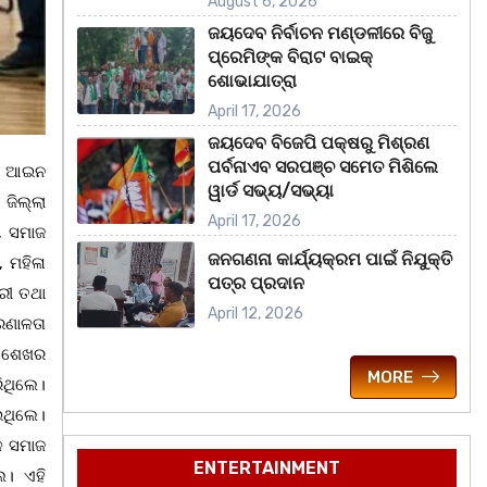
August 6, 2026
ଜୟଦେବ ନିର୍ବାଚନ ମଣ୍ଡଳୀରେ ବିଜୁ
ପ୍ରେମିଙ୍କ ବିରାଟ ବାଇକ୍
ଶୋଭାଯାତ୍ରା
April 17, 2026
ଜୟଦେବ ବିଜେପି ପକ୍ଷରୁ ମିଶ୍ରଣ
ପର୍ବନାଏବ ସରପଞ୍ଚ ସମେତ ମିଶିଲେ
ୀୟ ଆଇନ
ୱାର୍ଡ ସଭ୍ୟ/ସଭ୍ୟା
ଜିଲ୍ଲା
April 17, 2026
 , ସମାଜ
ଜନଗଣନା କାର୍ଯ୍ୟକ୍ରମ ପାଇଁ ନିଯୁକ୍ତି
, ମହିଳା
ପତ୍ର ପ୍ରଦାନ
ରୀ ତଥା
April 12, 2026
ଵରଣାଳତା
ଦୁ ଶେଖର
MORE
ିଥିଲେ।
ଇଥିଲେ।
େ ସମାଜ
ENTERTAINMENT
େ। ଏହି