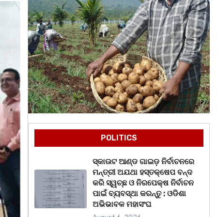
POLITICS
ସ୍କାଉଟ ଆଣ୍ଡ ଗାଇଡ଼ ନିର୍ବାଚନରେ
ମନ୍ତ୍ରୀ ଅଯଥା ହସ୍ତକ୍ଷେପ ବନ୍ଦ
କରି ସ୍ୱଚ୍ଛ ଓ ନିରପେକ୍ଷ ନିର୍ବାଚନ
ପାଇଁ ବ୍ୟବସ୍ଥା କରନ୍ତୁ : ଓଡିଶା
ଅଭିଭାବକ ମହାସଂଘ