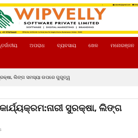
୍ତର୍ଜାତୀୟ
ଅପରାଧ
ବ୍ୟବସାୟ
ଖେଳ
ମନୋରଞ୍ଜନ
ରକ୍ଷା, ଲିଙ୍ଗ ସମସ୍ୟା ଉପରେ ଗୁରୁତ୍ୱ
୍ଯ୍ୟକ୍ରମ:ନାରୀ ସୁରକ୍ଷା, ଲିଙ୍ଗ
s