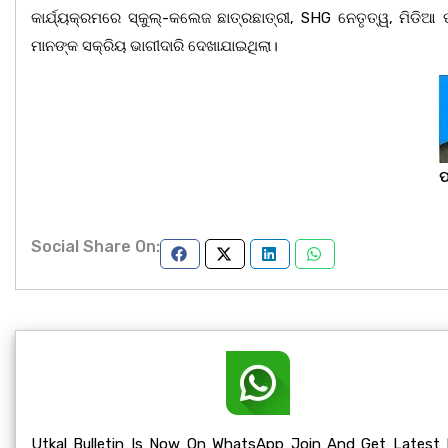
କାର୍ଯ୍ୟକ୍ରମରେ ସ୍କୁଲ୍-କଲେଜ ଛାତ୍ରଛାତ୍ରୀ, SHG ନେତୃତ୍ୱ, ମିଡିଆ ପ
ମାନଙ୍କ ସକ୍ରିୟ ଭାଗୀଦାରି ଦେଖାଯାଇଥିଲା।
ପ
Social Share On:
Utkal Bulletin Is Now On WhatsApp Join And Get Latest