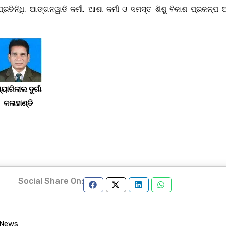
୍ରତିନିଧି, ଆଙ୍ଗନୱାଡି କର୍ମୀ, ଆଶା କର୍ମୀ ଓ ସମସ୍ତ ଶିଶୁ ବିକାଶ ପ୍ରକଳ୍ପ ଅ
୍ୟାରିଲାଲ ଦୁର୍ଗା
କଳାହାଣ୍ଡି
Social Share On:
 News