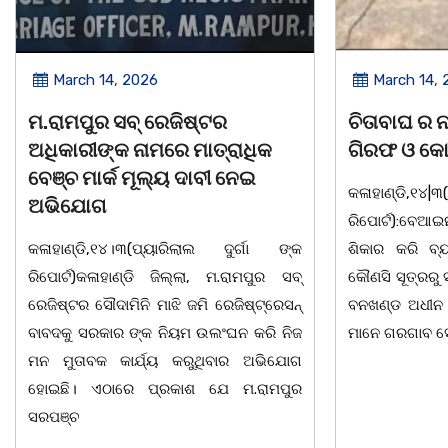
March 14, 2026
March 8, 
ଚିତାବାଘ ର ନଖ ଜବତ ତିନି ଯୁବକ
ସଶକ୍ତ ଓଡିଶ
ଗିରଫ ଓ କୋର୍ଟ ଚାଲାଣ
ଦିବସ ଅନୁଷ୍
କଳାହାଣ୍ଡି,୧୪|୩(ପ୍ୟାରିଲାଲ ଦୁର୍ଗା ଙ୍କ
ଭୁବନେଶ୍ୱର, 08
ରିପୋର୍ଟ):ବେଆଇନ ଭାବେ ବନ୍ୟଜନ୍ତୁ ଙ୍କ ର
"ସଶକ୍ତ ଓଡିଶ
ଶିକାର କରି ବ୍ୟବସାୟ ଚାଲୁଥିବା ସମ୍ପର୍କରେ
ସ୍ଥିତ କାର୍ଯ୍ୟ
କୌଣସି ସୂତ୍ରରୁ ସୂଚନା ପାଇ କଳାହାଣ୍ଡି ଉତ୍ତର
-2026 ଆବାହକ
ବନଖଣ୍ଡ ଅଧୀନ କେଗାଁ ରେଞ୍ଜର ବନ କର୍ମଚାରୀ
ସଂଯୋଜନା ଓ ସଭ
ମାନେ ଗରଗାବ ସେକ୍ସନ ଅଧୀନ କାନ୍ଦୁଲଝର
ଯାଇଛି l ମହିଳା