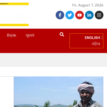
Fri, August 7, 2026
ଶିକ୍ଷା
ସୃଜନୀ
ENGLISH
ଓଡ଼ିଆ