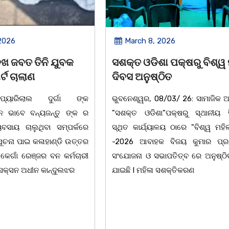
2026
March 8, 2026
ା ପକ୍ଷରୁ ବିଶ୍ୱ ମହିଳା
ଆନ୍ତର୍ଜାତୀୟ ମହିଳା ଦିବସ
ଠିତ
ଉପଲକ୍ଷେ ନାଟକ ‘ଖାଣ୍ଟି ସୁନ
/03/ 26: ସାମାଜିକ ଅନୁଷ୍ଠାନ
ଚିଲିକା: ଆନ୍ତର୍ଜାତୀୟ ମହିଳା ଦି
ା"ପକ୍ଷରୁ ସ୍ଥାନୀୟ ସିଆରପି
ଅବସରରେ ବାଲୁଗାଁସ୍ଥିତ ମା' ଭଗ
ାଳୟ ଠାରେ "ବିଶ୍ୱ ମହିଳା ଦିବସ
ନିକେତନ ର ଓଡ଼ିଆ ଅସ୍ମିତା ଉପରେ
 ବିଜୟ କୁମାର ପ୍ରଧାନଙ୍କ
ନାଟକ "ଖାଣ୍ଟି ସୁନା" ଗୈ।ରୀ ସାଂ
ାପତିତ୍ବ ରେ ଅନୁଷ୍ଠିତ ହୋଇ
ପ୍ରତିଷ୍ଠାନ, ଖୋର୍ଦ୍ଧା ଆନୁକୁଲ୍ୟରେ
 ସଶକ୍ତିକରଣ
ହୋଇଯାଇଛି। ଡ଼ଃ ପ୍ରଦୀପ ଭୈମିକ ଙ୍କ