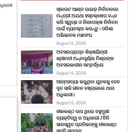
ଧିକାରୀ
ସ୍କାଉଟ ଆଣ୍ଡ ଗାଇଡ଼ ନିର୍ବାଚନରେ
ମନ୍ତ୍ରୀ ଅଯଥା ହସ୍ତକ୍ଷେପ ବନ୍ଦ
କରି ସ୍ୱଚ୍ଛ ଓ ନିରପେକ୍ଷ ନିର୍ବାଚନ
ପାଇଁ ବ୍ୟବସ୍ଥା କରନ୍ତୁ : ଓଡିଶା
ଅଭିଭାବକ ମହାସଂଘ
August 6, 2026
ଅବସରପ୍ରାପ୍ତ ଶିକ୍ଷୟିତ୍ରୀ
ଶ୍ରୀମତୀ ଅନ୍ନପୂର୍ଣ୍ଣା ମିଶ୍ରଙ୍କ
ଅବସରକାଳୀନ ସମ୍ବର୍ଦ୍ଧନା
August 6, 2026
ଆତ୍ମହତ୍ୟା କରୁଥିବା ଯୁବକକୁ ଦେବ
ଦୂତ ସାଜି ଜୀବନ ବଞ୍ଚାଇଲେ ଥାନା
ଅଧିକାରୀ।
August 6, 2026
ନୀଳକଣ୍ଠ ଦାସ ଥିଲେ ବହୁମୁଖୀ
ବ୍ୟକ୍ତିତ୍ୱ ର ଅଧିକାରୀ /ତିନି
ସାରସ୍ୱତ ପ୍ରତିଭାଙ୍କୁ ନୀଳକଣ୍ଠ
ସ୍ମୃତି ସମ୍ମାନ