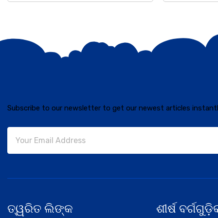
Subscribe to our newsletter to get our newest articles instantl
ତ୍ୱରିତ ଲିଙ୍କ
ଶୀର୍ଷ ବର୍ଗଗୁଡ଼ି