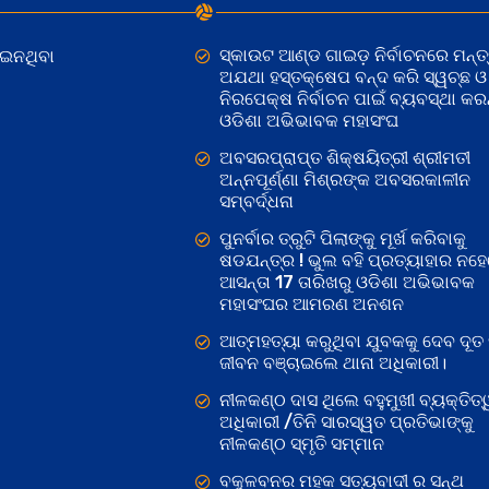
ସ୍କାଉଟ ଆଣ୍ଡ ଗାଇଡ଼ ନିର୍ବାଚନରେ ମନ୍ତ୍
ୋଇନଥିବା
ଅଯଥା ହସ୍ତକ୍ଷେପ ବନ୍ଦ କରି ସ୍ୱଚ୍ଛ ଓ
ନିରପେକ୍ଷ ନିର୍ବାଚନ ପାଇଁ ବ୍ୟବସ୍ଥା କରନ୍
ଓଡିଶା ଅଭିଭାବକ ମହାସଂଘ
ଅବସରପ୍ରାପ୍ତ ଶିକ୍ଷୟିତ୍ରୀ ଶ୍ରୀମତୀ
ଅନ୍ନପୂର୍ଣ୍ଣା ମିଶ୍ରଙ୍କ ଅବସରକାଳୀନ
ସମ୍ବର୍ଦ୍ଧନା
ପୁନର୍ବାର ତ୍ରୁଟି ପିଲାଙ୍କୁ ମୂର୍ଖ କରିବାକୁ
ଷଡଯନ୍ତ୍ର ! ଭୁଲ ବହି ପ୍ରତ୍ୟାହାର ନହ
ଆସନ୍ତା 17 ତାରିଖରୁ ଓଡିଶା ଅଭିଭାବକ
ମହାସଂଘର ଆମରଣ ଅନଶନ
ଆତ୍ମହତ୍ୟା କରୁଥିବା ଯୁବକକୁ ଦେବ ଦୂତ 
ଜୀବନ ବଞ୍ଚାଇଲେ ଥାନା ଅଧିକାରୀ।
ନୀଳକଣ୍ଠ ଦାସ ଥିଲେ ବହୁମୁଖୀ ବ୍ୟକ୍ତିତ୍
ଅଧିକାରୀ /ତିନି ସାରସ୍ୱତ ପ୍ରତିଭାଙ୍କୁ
ନୀଳକଣ୍ଠ ସ୍ମୃତି ସମ୍ମାନ
ବକୁଳବନର ମହକ ସତ୍ୟବାଦୀ ର ସନ୍ଥ