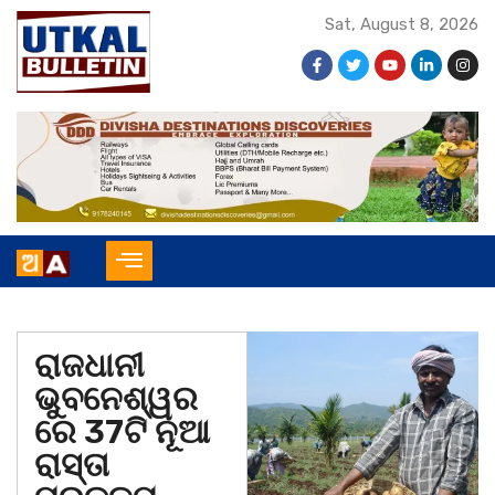
Sat, August 8, 2026
ରାଜଧାନୀ
ଭୁବନେଶ୍ୱର
ରେ 37ଟି ନୂଆ
ରାସ୍ତା