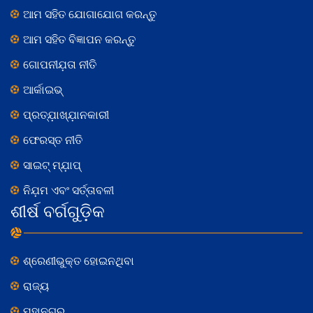
ଆମ ସହିତ ଯୋଗାଯୋଗ କରନ୍ତୁ
ଆମ ସହିତ ବିଜ୍ଞାପନ କରନ୍ତୁ
ଗୋପନୀଯ଼ତା ନୀତି
ଆର୍କାଇଭ୍
ପ୍ରତ୍ଯ଼ାଖ୍ଯ଼ାନକାରୀ
ଫେରସ୍ତ ନୀତି
ସାଇଟ୍ ମ୍ଯ଼ାପ୍
ନିଯ଼ମ ଏବଂ ସର୍ତ୍ତାବଳୀ
ଶୀର୍ଷ ବର୍ଗଗୁଡ଼ିକ
ଶ୍ରେଣୀଭୁକ୍ତ ହୋଇନଥିବା
ରାଜ୍ୟ
ମହାନଗର