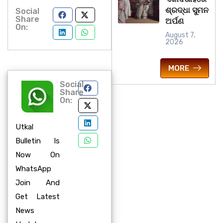
ଶ୍ରଦ୍ଧା ସୁମନ
Social
Share
ଅର୍ପଣ
On:
August 7,
2026
MORE
Social
Share
On:
Utkal
Bulletin Is
Now On
WhatsApp
Join And
Get Latest
News