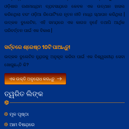
ଓଡ଼ିଶାର ଗଣମାଧ୍ଯ଼ମ ବ୍ଯ଼ବସାଯ଼ରେ କେବଳ ଏକ ଉତ୍ଥାନ ହାସଲ
କରିନଥିଲା ବରଂ ଓଡ଼ିଆ ରିପୋର୍ଟିଂରେ ନୂତନ ନୀତି ମଧ୍ଯ଼ ସ୍ଥାପନ କରିଥିଲା |
ଉତ୍କଳ ବୁଲେଟିନ, ଏହି ସମଯ଼ରେ ଏକ କାଗଜ ନୁହେଁ ତଥାପି ଆର୍ଥିକ
ପରିବର୍ତ୍ତନ ପାଇଁ ଏକ ବିକାଶ |
ସର୍ଚ୍ଚରେ ଶ୍ରେଷ୍ଠ 10ଟି ପାଆନ୍ତୁ!
ଉତ୍କଳ ବୁଲେଟିନ ନ୍ଯ଼ୁଜକୁ ଅନୁକୂଳ କରିବା ପାଇଁ ଏକ ବିଶ୍ୱସନୀଯ଼ ସେବା
ଖୋଜୁଛନ୍ତି କି?
ଏକ ଉକ୍ତି ଅନୁରୋଧ କରନ୍ତୁ
ତ୍ୱରିତ ଲିଙ୍କ
ମୂଳ ପୃଷ୍ଠା
ଆମ ବିଷଯ଼ରେ