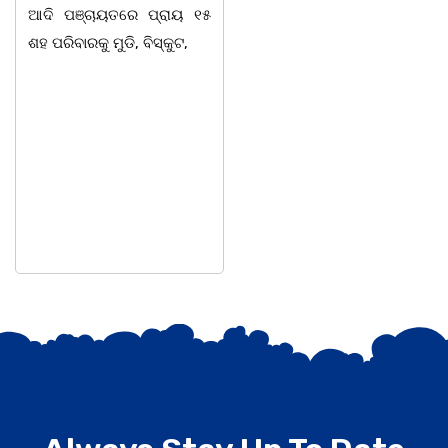
ଆଦି ପଞ୍ଚାୟତରେ ପ୍ରାୟ ୧୫
ପାହାଳ-ଧଉଳି କାର୍ଯ୍ୟରତ
ଶହ ପରିବାରକୁ ମୁଡି, ବିସ୍କୁଟ,
ସାମ୍ବାଦିକ ସଂଘର ବାର୍ଷିକ
ଉତ୍ସବ ଅତ୍ୟନ୍ତ ଉତ୍ସାହର
ସହ ଅନୁଷ୍ଠିତ ହୋଇଯାଇଛି।
ସଂଘର ବରିଷ୍ଠ ସଦସ୍ୟ ତଥା
ଉପଦେଷ୍ଟା କିଶୋର