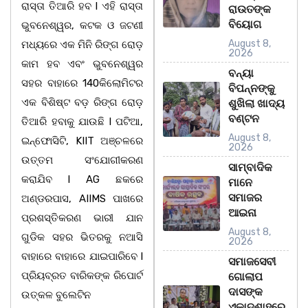
ରାସ୍ତା ତିଆରି ହବ l ଏହି ରାସ୍ତା
ରାଉତଙ୍କ
ବିୟୋଗ
ଭୁବନେଶ୍ୱର, କଟକ ଓ ଜଟଣୀ
August 8,
ମଧ୍ୟରେ ଏକ ମିନି ରିଙ୍ଗ ରୋଡ଼
2026
କାମ ହବ ଏବଂ ଭୁବନେଶ୍ୱର
ବନ୍ୟା
ସହର ବାହାରେ 140କିଲୋମିଟର
ବିପନ୍ନଙ୍କୁ
ଏକ ବିଶିଷ୍ଟ ବଡ଼ ରିଙ୍ଗ ରୋଡ଼
ଶୁଖିଲା ଖାଦ୍ୟ
ବଣ୍ଟନ
ତିଆରି ହବାକୁ ଯାଉଛି l ପଟିଆ,
August 8,
ଇନ୍ଫୋସିଟି, KIIT ଅଞ୍ଚଳରେ
2026
ଉତ୍ତମ ସଂଯୋଗୀକରଣ
ସାମ୍ବାଦିକ
କରାଯିବ l AG ଛକରେ
ମାନେ
ସମାଜର
ଅଣ୍ଡରପାସ, AIIMS ପାଖରେ
ଆଇନା
ପ୍ରଶସ୍ତିକରଣ ଭାରୀ ଯାନ
August 8,
ଗୁଡିକ ସହର ଭିତରକୁ ନଆସି
2026
ବାହାରେ ବାହାରେ ଯାଇପାରିବେ l
ସମାଜସେବୀ
ପ୍ରିୟବ୍ରତ ବାରିକଙ୍କ ରିପୋର୍ଟ
ଗୋଲାପ
ଦାସଙ୍କ
ଉତ୍କଳ ବୁଲେଟିନ
ଏକାଦଶାହରେ