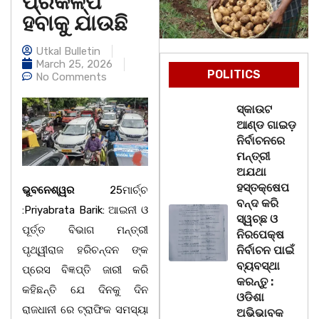
ପ୍ରକଳ୍ପ
ହବାକୁ ଯାଉଛି
Utkal Bulletin
March 25, 2026
POLITICS
No Comments
ସ୍କାଉଟ
ଆଣ୍ଡ ଗାଇଡ଼
ନିର୍ବାଚନରେ
ମନ୍ତ୍ରୀ
ଅଯଥା
ହସ୍ତକ୍ଷେପ
ଭୁବନେଶ୍ୱର
25ମାର୍ଚ୍ଚ
ବନ୍ଦ କରି
:Priyabrata Barik: ଆଇନୀ ଓ
ସ୍ୱଚ୍ଛ ଓ
ପୂର୍ତ୍ତ ବିଭାଗ ମନ୍ତ୍ରୀ
ନିରପେକ୍ଷ
ପୃଥ୍ୱୀରାଜ ହରିଚନ୍ଦନ ଙ୍କ
ନିର୍ବାଚନ ପାଇଁ
ବ୍ୟବସ୍ଥା
ପ୍ରେସ ବିଜ୍ଞପ୍ତି ଜାରୀ କରି
କରନ୍ତୁ :
କହିଛନ୍ତି ଯେ ଦିନକୁ ଦିନ
ଓଡିଶା
ରାଜଧାନୀ ରେ ଟ୍ରାଫିକ ସମସ୍ୟା
ଅଭିଭାବକ