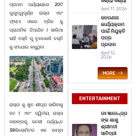
ସଭ୍ୟ/ସଭ୍ୟା
ପ୍ରଥମ ପର୍ଯ୍ୟାୟରେ 20ଟି
April 17, 2026
ଗୁରୁତ୍ୱପୂର୍ଣ୍ଣ ରାସ୍ତା ଏବଂ
ଜନଗଣନା
ଫ୍ଲାଏ ଓଭର ବ୍ରିଜ କୁ
କାର୍ଯ୍ୟକ୍ରମ
ପ୍ରାଥମିକ ଦିଆଯିବ l ସାଲିଆ
ପାଇଁ ନିଯୁକ୍ତି
ପତ୍ର
ସାହି ବସ୍ତି ରୁ ଚୂନକୋଳି ବସ୍ତି
ପ୍ରଦାନ
କୁ ସଂଯୋଗ କରୁଥିବା
April 12,
2026
MORE
ENTERTAINMENT
ରାସ୍ତା କୁ ଖୁବ ଶୀଘ୍ର ସାରିବାକୁ
ହବ l ଏବଂ ଦ୍ୱିତୀୟ ରାସ୍ତା
ଡଃ ଜ୍ଞାନେନ୍ଦ୍ର
ଙ୍କ ଶାଶୁ
ବାରଙ୍ଗରୁ ଜଟଣୀ ପର୍ଯ୍ୟନ୍ତ
ଶ୍ରୀମତୀ
38କିଲୋମିଟର ଏକ ଲମ୍ବା
ସାବିତ୍ରୀ