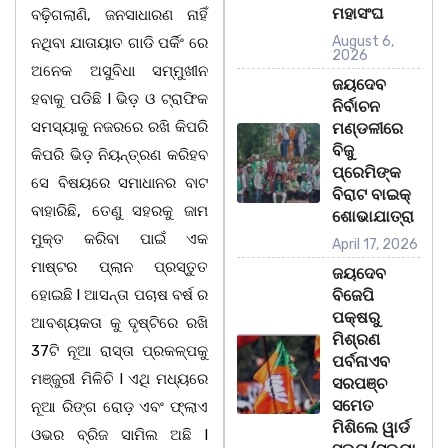
ମହାସଂଘ
ବଢ଼ିଗଲାଣି, ଜନସାଧାରଣ ନାହିଁ
August 6,
ନଥିବା ଯାତାୟାତ ଗାଡି ପର୍କିଂ ରେ
2026
ଅନେକ ଅସୁବିଧା ସମ୍ମୁଖୀନ
ଜୟଦେବ
ହବାକୁ ପଡିଛି l ଭିଡ଼ ଓ ଟ୍ରାଫିକ
ନିର୍ବାଚନ
ସମସ୍ୟାକୁ ନଜରରେ ରଖି କିପରି
ମଣ୍ଡଳୀରେ
ବିଜୁ
କିପରି ଭିଡ଼ ନିୟନ୍ତ୍ରଣ କରିହବ
ପ୍ରେମିଙ୍କ
ସେ ବିଷୟରେ ସମାଧାନର ବାଟ
ବିରାଟ ବାଇକ୍
ବାହାରିଛି, ତେଣୁ ସହରକୁ ଜାମ
ଶୋଭାଯାତ୍ରା
ମୁକ୍ତ କରିବା ପାଇଁ ଏକ
April 17, 2026
ମାଷ୍ଟର ପ୍ଲାନ ପ୍ରସ୍ତୁତ
ଜୟଦେବ
ହୋଇଛି l ଆସନ୍ତା ପଚାଷ ବର୍ଷ ର
ବିଜେପି
ପକ୍ଷରୁ
ଆବଶ୍ୟକତା କୁ ଦୃଷ୍ଟିରେ ରଖି
ମିଶ୍ରଣ
37ଟି ନୂଆ ରାସ୍ତା ପ୍ରକଳ୍ପକୁ
ପର୍ବନାଏବ
ମଞ୍ଜୁରୀ ମିଳିଚି l ଏଥି ମଧ୍ୟରେ
ସରପଞ୍ଚ
ସମେତ
ନୂଆ ରିଙ୍ଗ ରୋଡ଼ ଏବଂ ଫ୍ଲାଏ
ମିଶିଲେ ୱାର୍ଡ
ଓଭର ବ୍ରିଜ ସାମିଲ ଅଛି l