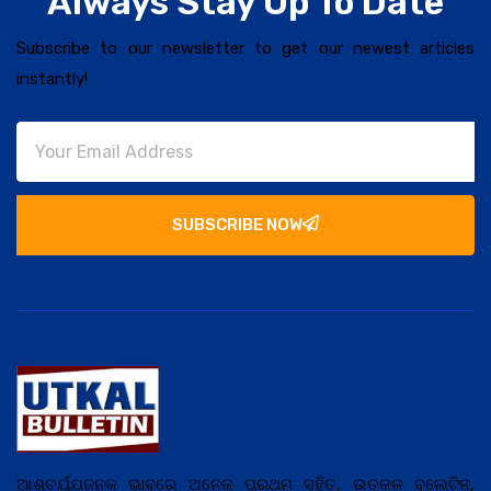
Always Stay Up To Date
Subscribe to our newsletter to get our newest articles
instantly!
SUBSCRIBE NOW
ଆଶ୍ଚର୍ଯ୍ଯ଼ଜନକ ଭାବରେ ଅନେକ ପ୍ରଥମ ସହିତ, ଉତ୍କଳ ବୁଲେଟିନ,