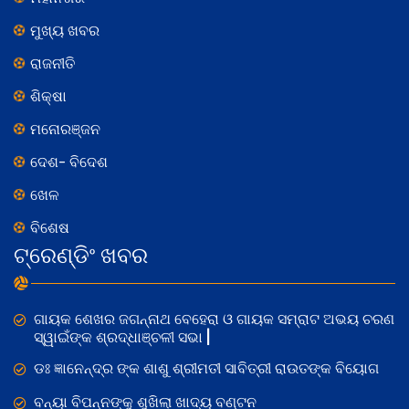
ମୁଖ୍ୟ ଖବର
ରାଜନୀତି
ଶିକ୍ଷା
ମନୋରଞ୍ଜନ
ଦେଶ- ବିଦେଶ
ଖେଳ
ବିଶେଷ
ଟ୍ରେଣ୍ଡିଂ ଖବର
ଗାୟକ ଶେଖର ଜଗନ୍ନାଥ ବେହେରା ଓ ଗାୟକ ସମ୍ରାଟ ଅଭୟ ଚରଣ
ସ୍ୱାଇଁଙ୍କ ଶ୍ରଦ୍ଧାଞ୍ଚଳୀ ସଭା |
ଡଃ ଜ୍ଞାନେନ୍ଦ୍ର ଙ୍କ ଶାଶୁ ଶ୍ରୀମତୀ ସାବିତ୍ରୀ ରାଉତଙ୍କ ବିୟୋଗ
ବନ୍ୟା ବିପନ୍ନଙ୍କୁ ଶୁଖିଲା ଖାଦ୍ୟ ବଣ୍ଟନ