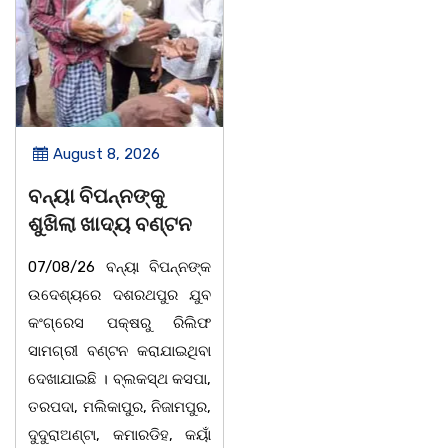
August 8, 2026
August 8, 2026
ବନ୍ୟା ବିପନ୍ନଙ୍କୁ
ସାମ୍ବାଦିକ ମାନେ
ଶୁଖିଲା ଖାଦ୍ୟ ବଣ୍ଟନ
ସମାଜର ଆଇନା
07/08/26 ବନ୍ୟା ବିପନ୍ନଙ୍କ
ବାଲିଅନ୍ତା-ପାହାଳ-ଧଉଳି
ଉଦେଶ୍ୟରେ ଦଶରଥପୁର ଯୁବ
କାର୍ଯ୍ୟରତ ସାମ୍ବାଦିକ ସଂଘର
କଂଗ୍ରେସ ପକ୍ଷରୁ ରିଲିଫ
ବାର୍ଷିକ ଉତ୍ସବ
ସାମଗ୍ରୀ ବଣ୍ଟନ କରାଯାଇଥିବା
ଅନୁଷ୍ଠିତବାଲିଅନ୍ତା,୭|୮:ଅଟଳା
ଦେଖାଯାଇଛି । ବ୍ଲକସ୍ଥ କସପା,
ସ୍ଥିତ ଆସ୍ଥା ସ୍କୁଲ ଅଫ
ତରପଦା, ମଲିକାପୁର, ନିଜାମପୁର,
ମ୍ୟାନେଜମେଣ୍ଟ
ଦୁଦୁରାଅଣ୍ଟା, କମାରଡିହ, କୟାଁ
ଅଡିଟୋରିୟମରେ ବାଲିଅନ୍ତା-