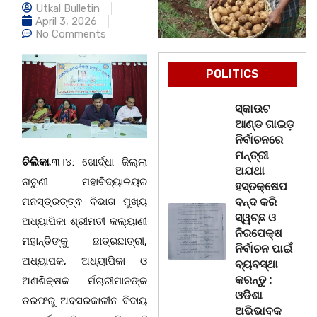
Utkal Bulletin
April 3, 2026
No Comments
POLITICS
ସ୍କାଉଟ
ଆଣ୍ଡ ଗାଇଡ଼
ନିର୍ବାଚନରେ
ମନ୍ତ୍ରୀ
ଚିଲିକା
,୩।୪: ଖୋର୍ଦ୍ଧା ଜିଲ୍ଲା
ଅଯଥା
ନାଚୁଣୀ ମହାବିଦ୍ୟାଳୟର
ହସ୍ତକ୍ଷେପ
ମନସ୍ତ୍ରତ୍ତ୍ଵ ବିଭାଗ ମୁଖ୍ୟ
ବନ୍ଦ କରି
ସ୍ୱଚ୍ଛ ଓ
ଅଧ୍ୟାପିକା ଶ୍ରୀମତୀ କଲ୍ୟାଣୀ
ନିରପେକ୍ଷ
ମହାନ୍ତିଙ୍କୁ ଛାତ୍ରଛାତ୍ରୀ,
ନିର୍ବାଚନ ପାଇଁ
ଅଧ୍ୟାପକ, ଅଧ୍ୟାପିକା ଓ
ବ୍ୟବସ୍ଥା
କରନ୍ତୁ :
ଅଣଶିକ୍ଷକ ର୍ମଚାରୀମାନଙ୍କ
ଓଡିଶା
ତରଫରୁ ଅବସରକାଳୀନ ବିଦାୟ
ଅଭିଭାବକ