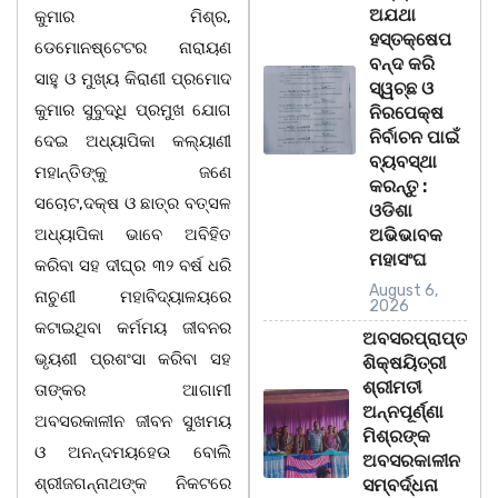
ଅଯଥା
କୁମାର ମିଶ୍ର,
ହସ୍ତକ୍ଷେପ
ଡେମୋନଷ୍ଟେଟର ନାରାୟଣ
ବନ୍ଦ କରି
ସାହୁ ଓ ମୁଖ୍ୟ କିରାଣୀ ପ୍ରମୋଦ
ସ୍ୱଚ୍ଛ ଓ
କୁମାର ସୁବୁଦ୍ଧି ପ୍ରମୁଖ ଯୋଗ
ନିରପେକ୍ଷ
ନିର୍ବାଚନ ପାଇଁ
ଦେଇ ଅଧ୍ୟାପିକା କଲ୍ୟାଣୀ
ବ୍ୟବସ୍ଥା
ମହାନ୍ତିଙ୍କୁ ଜଣେ
କରନ୍ତୁ :
ସଚୋଟ,ଦକ୍ଷ ଓ ଛାତ୍ର ବତ୍ସଳ
ଓଡିଶା
ଅଧ୍ୟାପିକା ଭାବେ ଅବିହିତ
ଅଭିଭାବକ
ମହାସଂଘ
କରିବା ସହ ଦୀଘ୍ର ୩୨ ବର୍ଷ ଧରି
August 6,
ନାଚୁଣୀ ମହାବିଦ୍ୟାଳୟରେ
2026
କଟାଇଥିବା କର୍ମମୟ ଜୀବନର
ଅବସରପ୍ରାପ୍ତ
ଭୃୟଶୀ ପ୍ରଶଂସା କରିବା ସହ
ଶିକ୍ଷୟିତ୍ରୀ
ଶ୍ରୀମତୀ
ତାଙ୍କର ଆଗାମୀ
ଅନ୍ନପୂର୍ଣ୍ଣା
ଅବସରକାଳୀନ ଜୀବନ ସୁଖମୟ
ମିଶ୍ରଙ୍କ
ଓ ଅନନ୍ଦମୟହେଉ ବୋଲି
ଅବସରକାଳୀନ
ଶ୍ରୀଜଗନ୍ନାଥଙ୍କ ନିକଟରେ
ସମ୍ବର୍ଦ୍ଧନା