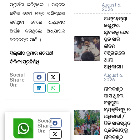
ପ୍ରାର୍ଥନା କରିଥିଲେ । ଡକ୍ଟର
August 6,
2026
କବିତା ଦେବୀ ମଞ୍ଚ ପରିଚାଳନା
ଆତ୍ମହତ୍ୟା
କରିଥିବା ବେଳେ ଧନ୍ୟବାଦ
କରୁଥିବା
ଅର୍ପଣ କରିଥିଲେ ଅଧ୍ୟାପକ
ଯୁବକକୁ ଦେବ
ଦୂତ ସାଜି
ଦେବଦତ୍ତ ପାଣି ।
ଜୀବନ
ବଞ୍ଚାଇଲେ
ଦିଲ୍ଲୀପ କୁମାର ଶତପଥୀ
ଥାନା
ଚିଲିକା ପ୍ରତିନିଧି
ଅଧିକାରୀ।
Social
August 6,
Share
2026
On:
ନୀଳକଣ୍ଠ
ଦାସ ଥିଲେ
ବହୁମୁଖୀ
ବ୍ୟକ୍ତିତ୍ୱ ର
ଅଧିକାରୀ /
Social
ତିନି ସାରସ୍ୱତ
Share
ପ୍ରତିଭାଙ୍କୁ
On:
ନୀଳକଣ୍ଠ