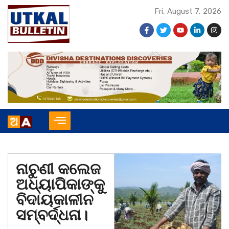
Fri, August 7, 2026
ନାଚୁଣୀ କଲେଜ
ଅଧ୍ୟାପିକାଙ୍କୁ
ବିଦାୟକାଳୀନ
ସମ୍ବର୍ଦ୍ଧନା।