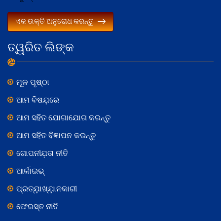
ଏକ ଉକ୍ତି ଅନୁରୋଧ କରନ୍ତୁ
ତ୍ୱରିତ ଲିଙ୍କ
ମୂଳ ପୃଷ୍ଠା
ଆମ ବିଷଯ଼ରେ
ଆମ ସହିତ ଯୋଗାଯୋଗ କରନ୍ତୁ
ଆମ ସହିତ ବିଜ୍ଞାପନ କରନ୍ତୁ
ଗୋପନୀଯ଼ତା ନୀତି
ଆର୍କାଇଭ୍
ପ୍ରତ୍ଯ଼ାଖ୍ଯ଼ାନକାରୀ
ଫେରସ୍ତ ନୀତି