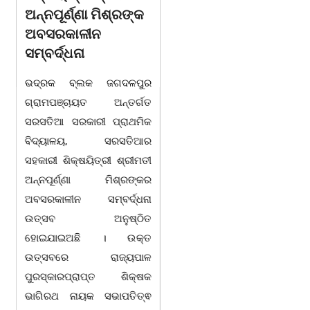
ଅନ୍ନପୂର୍ଣ୍ଣା ମିଶ୍ରଙ୍କ
ଷଡଯନ୍ତ୍ର ! ଭୁଲ ବହି
ଅବସରକାଳୀନ
ପ୍ରତ୍ୟାହାର ନହେଲେ
ସମ୍ବର୍ଦ୍ଧନା
ଆସନ୍ତା 17 ତାରିଖରୁ
ଓଡିଶା ଅଭିଭାବକ
ଭଦ୍ରକ ବ୍ଲକ ଜଗଦଳପୁର
ମହାସଂଘର ଆମରଣ
ଗ୍ରାମପଞ୍ଚାୟତ ଅନ୍ତର୍ଗତ
ଅନଶନ
ସରସତିଆ ସରକାରୀ ପ୍ରାଥମିକ
ବିଦ୍ୟାଳୟ, ସରସତିଆର
ଭୁବନେଶ୍ୱର ତା 4 ରିଖ l ସତେ
ସହକାରୀ ଶିକ୍ଷୟିତ୍ରୀ ଶ୍ରୀମତୀ
ଯେମିତି ପିଲାଙ୍କ ପାଠ ପଢା ପାଇଁ
ଅନ୍ନପୂର୍ଣ୍ଣା ମିଶ୍ରଙ୍କର
ସରକାରଙ୍କ ଧ୍ୟାନ ହିଁ ନାହିଁ l
ଅବସରକାଳୀନ ସମ୍ବର୍ଦ୍ଧନା
ପ୍ରଥମ ଶ୍ରେଣୀ ବହିରେ ପୁଣି
ଉତ୍ସବ ଅନୁଷ୍ଠିତ
ମହାତ୍ରୁଟି l ବର୍ଣମାଳାରେ ସ୍ୱର
ହୋଇଯାଇଅଛି । ଉକ୍ତ
ବର୍ଣ ଓ ବ୍ୟଞ୍ଜନ ବର୍ଣକୁ ନେଇ
ଉତ୍ସବରେ ରାଜ୍ୟପାଳ
ଘୋର
ପୁରସ୍କାରପ୍ରାପ୍ତ ଶିକ୍ଷକ
ଭାଗିରଥ ନାୟକ ସଭାପତିତ୍ଵ