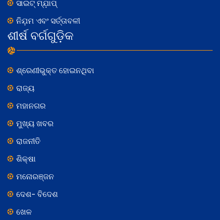
ସାଇଟ୍ ମ୍ଯ଼ାପ୍
ନିଯ଼ମ ଏବଂ ସର୍ତ୍ତାବଳୀ
ଶୀର୍ଷ ବର୍ଗଗୁଡ଼ିକ
ଶ୍ରେଣୀଭୁକ୍ତ ହୋଇନଥିବା
ରାଜ୍ୟ
ମହାନଗର
ମୁଖ୍ୟ ଖବର
ରାଜନୀତି
ଶିକ୍ଷା
ମନୋରଞ୍ଜନ
ଦେଶ- ବିଦେଶ
ଖେଳ