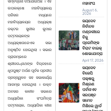
ସମ୍ବର୍ଦ୍ଧନା ଦିଆଯାଇଅଛି । ଏହି
ମହାସଂଘ
ଉପଲକ୍ଷେ ମହାବିଦ୍ୟାଳୟ
August 6,
2026
ପରିସର ମଧ୍ୟରେ
ଜୟଦେବ
ମହାବିଦ୍ୟାଳୟର ଅଧ୍ୟକ୍ଷ
ନିର୍ବାଚନ
ଡକ୍ଟର ସୁନୀଲ କୁମାର
ମଣ୍ଡଳୀରେ
ପଟ୍ଟନାୟକଙ୍କ
ବିଜୁ
ପ୍ରେମିଙ୍କ
ଅଧ୍ୟକ୍ଷତାରେଏକ ସଭା
ବିରାଟ ବାଇକ୍
ଅନୁଷ୍ଠିତ ହୋଇଥିଲା । ସଭାର
ଶୋଭାଯାତ୍ରା
ପ୍ରାରମ୍ଭରେ
April 17, 2026
ଶ୍ରୀଜଗନ୍ନାଥଙ୍କ ବିଗ୍ରହରେ
ଜୟଦେବ
ଧୂପପୁଷ୍ଟ ଅର୍ପଣ ପୂର୍ବକ ପ୍ରଦୀପ
ବିଜେପି
ପ୍ରଜ୍ଜ୍ୱଳନ ସହ ସଭାକାର୍ଯ୍ୟ
ପକ୍ଷରୁ
ମିଶ୍ରଣ
ଆରମ୍ଭ ହୋଇଥିଲା । ଉକ୍ତ
ପର୍ବନାଏବ
ଅବସର କାଳୀନ ସଭାରେ
ସରପଞ୍ଚ
ଅଧ୍ୟାପିକା ସଂଘମିତ୍ରା
ସମେତ
ପଟ୍ଟନାୟକ, ଅଧ୍ୟାପିକା ଲୀନା
ମିଶିଲେ ୱାର୍ଡ