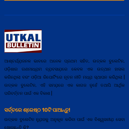
ଆଶ୍ଚର୍ଯ୍ଯ଼ଜନକ ଭାବରେ ଅନେକ ପ୍ରଥମ ସହିତ, ଉତ୍କଳ ବୁଲେଟିନ,
ଓଡ଼ିଶାର ଗଣମାଧ୍ଯ଼ମ ବ୍ଯ଼ବସାଯ଼ରେ କେବଳ ଏକ ଉତ୍ଥାନ ହାସଲ
କରିନଥିଲା ବରଂ ଓଡ଼ିଆ ରିପୋର୍ଟିଂରେ ନୂତନ ନୀତି ମଧ୍ଯ଼ ସ୍ଥାପନ କରିଥିଲା |
ଉତ୍କଳ ବୁଲେଟିନ, ଏହି ସମଯ଼ରେ ଏକ କାଗଜ ନୁହେଁ ତଥାପି ଆର୍ଥିକ
ପରିବର୍ତ୍ତନ ପାଇଁ ଏକ ବିକାଶ |
ସର୍ଚ୍ଚରେ ଶ୍ରେଷ୍ଠ 10ଟି ପାଆନ୍ତୁ!
ଉତ୍କଳ ବୁଲେଟିନ ନ୍ଯ଼ୁଜକୁ ଅନୁକୂଳ କରିବା ପାଇଁ ଏକ ବିଶ୍ୱସନୀଯ଼ ସେବା
ଖୋଜୁଛନ୍ତି କି?