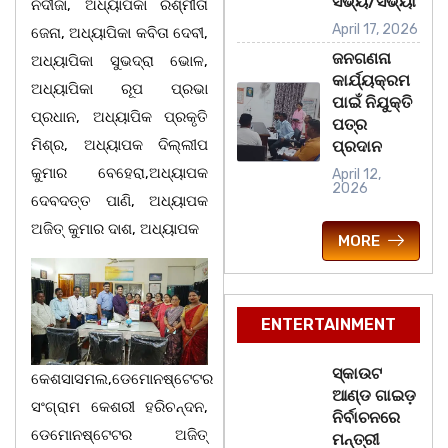
ସଭ୍ୟ/ସଭ୍ୟା
ନଦୀଜା, ଅଧ୍ୟାପିକା ରଶ୍ମୀତା
April 17, 2026
ଜେନା, ଅଧ୍ୟାପିକା କବିତା ଦେବୀ,
ଜନଗଣନା
ଅଧ୍ୟାପିକା ସୁଭଦ୍ରା ଭୋଳ,
କାର୍ଯ୍ୟକ୍ରମ
ଅଧ୍ୟାପିକା ରୂପ ପ୍ରଭା
ପାଇଁ ନିଯୁକ୍ତି
ପ୍ରଧାନ, ଅଧ୍ୟାପିକ ପ୍ରକୃତି
ପତ୍ର
ମିଶ୍ର, ଅଧ୍ୟାପକ ଦିଲ୍ଲୀପ
ପ୍ରଦାନ
କୁମାର ବେହେରା,ଅଧ୍ୟାପକ
April 12,
2026
ଦେବଦତ୍ତ ପାଣି, ଅଧ୍ୟାପକ
ଅଜିତ୍ କୁମାର ଦାଶ, ଅଧ୍ୟାପକ
MORE
ENTERTAINMENT
ସ୍କାଉଟ
କେଶସାସମଲ,ଡେମୋନଷ୍ଟେଟର
ଆଣ୍ଡ ଗାଇଡ଼
ସଂଗ୍ରାମ କେଶରୀ ହରିଚନ୍ଦନ,
ନିର୍ବାଚନରେ
ଡେମୋନଷ୍ଟେଟର ଅଜିତ୍
ମନ୍ତ୍ରୀ