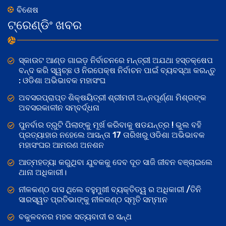
ବିଶେଷ
ଟ୍ରେଣ୍ଡିଂ ଖବର
ସ୍କାଉଟ ଆଣ୍ଡ ଗାଇଡ଼ ନିର୍ବାଚନରେ ମନ୍ତ୍ରୀ ଅଯଥା ହସ୍ତକ୍ଷେପ
ବନ୍ଦ କରି ସ୍ୱଚ୍ଛ ଓ ନିରପେକ୍ଷ ନିର୍ବାଚନ ପାଇଁ ବ୍ୟବସ୍ଥା କରନ୍ତୁ
: ଓଡିଶା ଅଭିଭାବକ ମହାସଂଘ
ଅବସରପ୍ରାପ୍ତ ଶିକ୍ଷୟିତ୍ରୀ ଶ୍ରୀମତୀ ଅନ୍ନପୂର୍ଣ୍ଣା ମିଶ୍ରଙ୍କ
ଅବସରକାଳୀନ ସମ୍ବର୍ଦ୍ଧନା
ପୁନର୍ବାର ତ୍ରୁଟି ପିଲାଙ୍କୁ ମୂର୍ଖ କରିବାକୁ ଷଡଯନ୍ତ୍ର ! ଭୁଲ ବହି
ପ୍ରତ୍ୟାହାର ନହେଲେ ଆସନ୍ତା 17 ତାରିଖରୁ ଓଡିଶା ଅଭିଭାବକ
ମହାସଂଘର ଆମରଣ ଅନଶନ
ଆତ୍ମହତ୍ୟା କରୁଥିବା ଯୁବକକୁ ଦେବ ଦୂତ ସାଜି ଜୀବନ ବଞ୍ଚାଇଲେ
ଥାନା ଅଧିକାରୀ।
ନୀଳକଣ୍ଠ ଦାସ ଥିଲେ ବହୁମୁଖୀ ବ୍ୟକ୍ତିତ୍ୱ ର ଅଧିକାରୀ /ତିନି
ସାରସ୍ୱତ ପ୍ରତିଭାଙ୍କୁ ନୀଳକଣ୍ଠ ସ୍ମୃତି ସମ୍ମାନ
ବକୁଳବନର ମହକ ସତ୍ୟବାଦୀ ର ସନ୍ଥ