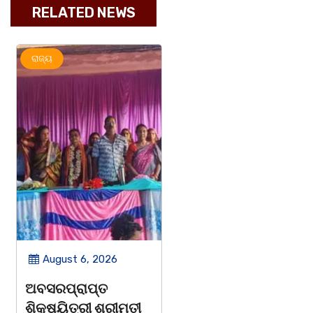
RELATED NEWS
ରାଜ୍ୟ
ମହାନଗର
ରାଜ୍ୟ
August 6, 2026
August 6, 2026
ଅବସରପ୍ରାପ୍ତ
ପୁନର୍ବାର ତ୍ରୁଟି ପିଲାଙ୍କୁ
ଶିକ୍ଷୟିତ୍ରୀ ଶ୍ରୀମତୀ
ମୂର୍ଖ କରିବାକୁ