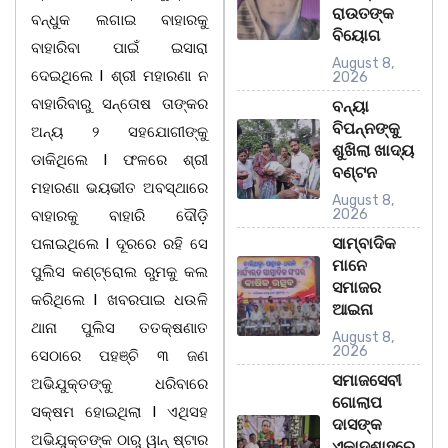
ରାଉତଙ୍କ
ବନ୍ଧୁକ ଲଗାଇ ବାହାରକୁ
ବିୟୋଗ
ବାହାରିବା ପାଇଁ ଇସାରା
August 8,
ଦେଇଥିଲେ l ଶ୍ରୀ ମହାରଣା ନ
2026
ବାହାରିବାରୁ ସନ୍ତୋଷ ତାଙ୍କର
ବନ୍ୟା
ବିପନ୍ନଙ୍କୁ
ଅନ୍ୟ ୨ ସହଯୋଗୀଙ୍କୁ
ଶୁଖିଲା ଖାଦ୍ୟ
ଡାକିଥିଲେ l ଫଳରେ ଶ୍ରୀ
ବଣ୍ଟନ
ମହାରଣା ଭୟଭୀତ ଅବସ୍ଥାରେ
August 8,
2026
ବାହାରକୁ ବାହାରି ଦୌଡ଼ି
ସାମ୍ବାଦିକ
ପଳାଇଥିଲେ l ଦୂରରେ ରହି ସେ
ମାନେ
ପୁଲିସ କଣ୍ଟ୍ରୋଲ ରୁମକୁ କଲ
ସମାଜର
କରିଥିଲେ l ଖବରପାଇ ଧଉଳି
ଆଇନା
ଥାନା ପୁଲିସ ତତକ୍ଷଣାତ
August 8,
2026
ସେଠାରେ ପହଞ୍ଚି ୩ ଜଣ
ସମାଜସେବୀ
ଅଭିଯୁକ୍ତଙ୍କୁ ଧରିବାରେ
ଗୋଲାପ
ସକ୍ଷମ ହୋଇଥିଲା l ଏଥିସହ
ଦାସଙ୍କ
ଅଭିଯୁକ୍ତଙ୍କ ଠାରୁ ୱାନ୍ ଷ୍ଟାର
ଏକାଦଶାହରେ