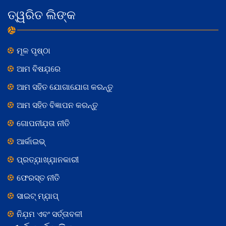
ତ୍ୱରିତ ଲିଙ୍କ
ମୂଳ ପୃଷ୍ଠା
ଆମ ବିଷଯ଼ରେ
ଆମ ସହିତ ଯୋଗାଯୋଗ କରନ୍ତୁ
ଆମ ସହିତ ବିଜ୍ଞାପନ କରନ୍ତୁ
ଗୋପନୀଯ଼ତା ନୀତି
ଆର୍କାଇଭ୍
ପ୍ରତ୍ଯ଼ାଖ୍ଯ଼ାନକାରୀ
ଫେରସ୍ତ ନୀତି
ସାଇଟ୍ ମ୍ଯ଼ାପ୍
ନିଯ଼ମ ଏବଂ ସର୍ତ୍ତାବଳୀ