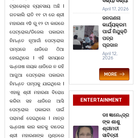
ସଭ୍ୟ/ସଭ୍ୟା
ଟ୍ରାଭେଲ୍ସ ବ୍ୟବସାୟ ଅଛି l
April 17, 2026
ଗତକାଲି ରାତି ୧୧ ଟା ରେ ଶ୍ରୀ
ଜନଗଣନା
ମହାରଣା ୧0 ରୁ ୧୨ ଟା କାରରେ
କାର୍ଯ୍ୟକ୍ରମ
ପାଇଁ ନିଯୁକ୍ତି
ପେଟ୍ରୋଲ/ଡିଜେଲ ପକାଇବା
ପତ୍ର
ନିମନ୍ତେ ନୂଆଗାଁ ପେଟ୍ରୋଲ
ପ୍ରଦାନ
ପମ୍ପରେ ଧାଡିରେ ଠିଆ
April 12,
ହୋଇଥିଲେ l ଏହି ସମୟରେ
2026
ସନ୍ତୋଷ ନାୟକ ଧାଡିରେ ନ ରହି
MORE
ଆଗୁଆ ପେଟ୍ରୋଲ ପକାଇବା
ନିମନ୍ତେ ପମ୍ପକୁ ଯାଇଥିଲେ l
ଏହାକୁ ଶ୍ରୀ ମହାରଣା ବିରୋଧ
ENTERTAINMENT
କରିବା ସହ ଧାଡିରେ ଆସି
ପେଟ୍ରୋଲ ପକାଇବା ପାଇଁ
ଡଃ ଜ୍ଞାନେନ୍ଦ୍ର
ପରାମର୍ଶ ଦେଇଥିଲେ l ମାତ୍ର
ଙ୍କ ଶାଶୁ
ସନ୍ତୋଷ କାର କାଚକୁ ବାଡେଇ
ଶ୍ରୀମତୀ
ସାବିତ୍ରୀ
ଶ୍ରୀ ମହାରଣାଙ୍କ ମୁଣ୍ଡରେ