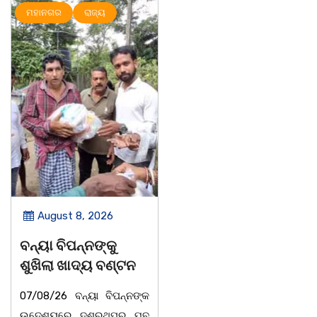
ମହାନଗର
ରାଜ୍ୟ
ରାଜ୍ୟ
August 8, 2026
August 8, 2026
ବନ୍ୟା ବିପନ୍ନଙ୍କୁ
ସାମ୍ବାଦିକ ମାନେ
ଶୁଖିଲା ଖାଦ୍ୟ ବଣ୍ଟନ
ସମାଜର ଆଇନା
07/08/26 ବନ୍ୟା ବିପନ୍ନଙ୍କ
ବାଲିଅନ୍ତା-ପାହାଳ-ଧଉଳି
ଉଦେଶ୍ୟରେ ଦଶରଥପୁର ଯୁବ
କାର୍ଯ୍ୟରତ ସାମ୍ବାଦିକ ସଂଘର