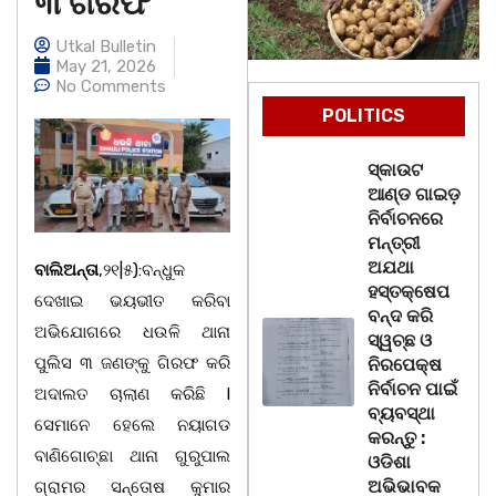
୩ ଗିରଫ
Utkal Bulletin
May 21, 2026
No Comments
POLITICS
ସ୍କାଉଟ
ଆଣ୍ଡ ଗାଇଡ଼
ନିର୍ବାଚନରେ
ମନ୍ତ୍ରୀ
ଅଯଥା
ବାଲିଅନ୍ତା
,୨୧|୫):ବନ୍ଧୁକ
ହସ୍ତକ୍ଷେପ
ଦେଖାଇ ଭୟଭୀତ କରିବା
ବନ୍ଦ କରି
ଅଭିଯୋଗରେ ଧଉଳି ଥାନା
ସ୍ୱଚ୍ଛ ଓ
ପୁଲିସ ୩ ଜଣଙ୍କୁ ଗିରଫ କରି
ନିରପେକ୍ଷ
ନିର୍ବାଚନ ପାଇଁ
ଅଦାଲତ ଚାଲାଣ କରିଛି l
ବ୍ୟବସ୍ଥା
ସେମାନେ ହେଲେ ନୟାଗଡ
କରନ୍ତୁ :
ବାଣିଗୋଚ୍ଛା ଥାନା ଗୁରୁପାଲ
ଓଡିଶା
ଅଭିଭାବକ
ଗ୍ରାମର ସନ୍ତୋଷ କୁମାର