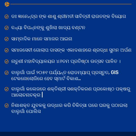
ଡଃ ଜ୍ଞାନେନ୍ଦ୍ର ଙ୍କ ଶାଶୁ ଶ୍ରୀମତୀ ସାବିତ୍ରୀ ରାଉତଙ୍କ ବିୟୋଗ
ବନ୍ୟା ବିପନ୍ନଙ୍କୁ ଶୁଖିଲା ଖାଦ୍ୟ ବଣ୍ଟନ
ସାମ୍ବାଦିକ ମାନେ ସମାଜର ଆଇନା
ସମାଜସେବୀ ଗୋଲାପ ଦାସଙ୍କ ଏକାଦଶାହରେ ଶ୍ରଦ୍ଧା ସୁମନ ଅର୍ପଣ
ନାଚୁଣୀ ମହାବିଦ୍ୟାଳୟର ୪୬ତମ ପ୍ରତିଷ୍ଠା ଉତ୍ସବ ପାଳିତ ।
ବାଲୁଗାଁ ପାଇଁ ୨୦୫୧ ପର୍ଯ୍ୟନ୍ତ ରୋଡମ୍ୟାପ୍ ପ୍ରସ୍ତୁତ, GIS
ଟେକନୋଲୋଜିରେ ହେବ ସ୍ମାର୍ଟ ବିକାଶ..
ବାଲୁଗାଁ କଲେଜରେ ଶକ୍ତିଶ୍ରୀ ସଶକ୍ତିକରଣ ପ୍ରକୋଷ୍ଠ ପକ୍ଷରୁ
ଆଲୋଚନାଚକ୍ର |
ନିଶାଶକ୍ତ ଯୁବକକୁ ଉଦ୍ଧାର କରି ଚିକିତ୍ସା ପରେ ଘରକୁ ପଠାଇଲା
ବାଲୁଗାଁ ପୋଲିସ