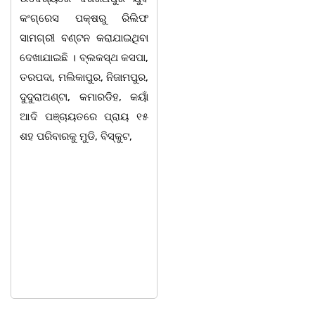
କଂଗ୍ରେସ ପକ୍ଷରୁ ରିଲିଫ
ବାର୍ଷିକ ଉତ୍ସବ
ସାମଗ୍ରୀ ବଣ୍ଟନ କରାଯାଇଥିବା
ଅନୁଷ୍ଠିତବାଲିଅନ୍ତା,୭|୮:ଅଟଳା
ଦେଖାଯାଇଛି । ବ୍ଲକସ୍ଥ କସପା,
ସ୍ଥିତ ଆସ୍ଥା ସ୍କୁଲ ଅଫ
ତରପଦା, ମଲିକାପୁର, ନିଜାମପୁର,
ମ୍ୟାନେଜମେଣ୍ଟ
ଦୁଦୁରାଅଣ୍ଟା, କମାରଡିହ, କୟାଁ
ଅଡିଟୋରିୟମରେ ବାଲିଅନ୍ତା-
ଆଦି ପଞ୍ଚାୟତରେ ପ୍ରାୟ ୧୫
ପାହାଳ-ଧଉଳି କାର୍ଯ୍ୟରତ
ଶହ ପରିବାରକୁ ମୁଡି, ବିସ୍କୁଟ,
ସାମ୍ବାଦିକ ସଂଘର ବାର୍ଷିକ
ଉତ୍ସବ ଅତ୍ୟନ୍ତ ଉତ୍ସାହର
ସହ ଅନୁଷ୍ଠିତ ହୋଇଯାଇଛି।
ସଂଘର ବରିଷ୍ଠ ସଦସ୍ୟ ତଥା
ଉପଦେଷ୍ଟା କିଶୋର