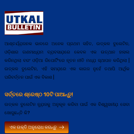
ଆଶ୍ଚର୍ଯ୍ଯ଼ଜନକ ଭାବରେ ଅନେକ ପ୍ରଥମ ସହିତ, ଉତ୍କଳ ବୁଲେଟିନ,
ଓଡ଼ିଶାର ଗଣମାଧ୍ଯ଼ମ ବ୍ଯ଼ବସାଯ଼ରେ କେବଳ ଏକ ଉତ୍ଥାନ ହାସଲ
କରିନଥିଲା ବରଂ ଓଡ଼ିଆ ରିପୋର୍ଟିଂରେ ନୂତନ ନୀତି ମଧ୍ଯ଼ ସ୍ଥାପନ କରିଥିଲା |
ଉତ୍କଳ ବୁଲେଟିନ, ଏହି ସମଯ଼ରେ ଏକ କାଗଜ ନୁହେଁ ତଥାପି ଆର୍ଥିକ
ପରିବର୍ତ୍ତନ ପାଇଁ ଏକ ବିକାଶ |
ସର୍ଚ୍ଚରେ ଶ୍ରେଷ୍ଠ 10ଟି ପାଆନ୍ତୁ!
ଉତ୍କଳ ବୁଲେଟିନ ନ୍ଯ଼ୁଜକୁ ଅନୁକୂଳ କରିବା ପାଇଁ ଏକ ବିଶ୍ୱସନୀଯ଼ ସେବା
ଖୋଜୁଛନ୍ତି କି?
ଏକ ଉକ୍ତି ଅନୁରୋଧ କରନ୍ତୁ