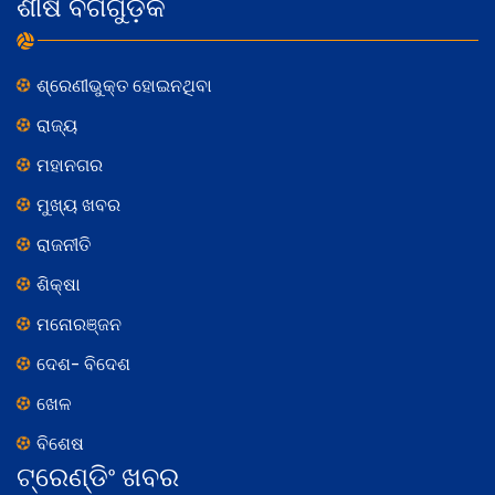
ଶୀର୍ଷ ବର୍ଗଗୁଡ଼ିକ
ଶ୍ରେଣୀଭୁକ୍ତ ହୋଇନଥିବା
ରାଜ୍ୟ
ମହାନଗର
ମୁଖ୍ୟ ଖବର
ରାଜନୀତି
ଶିକ୍ଷା
ମନୋରଞ୍ଜନ
ଦେଶ- ବିଦେଶ
ଖେଳ
ବିଶେଷ
ଟ୍ରେଣ୍ଡିଂ ଖବର