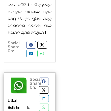
ଜବତ କରିଛି l ଅଭିଯୁକ୍ତଙ୍କ
ଅପରାଧିକ ମାମଲାରେ ଅଧିକ
ତଥ୍ୟ ନିମନ୍ତେ ପୁଲିସ ତାଙ୍କୁ
ପଚରାଉଚରା ଚଳାଇବା ପରେ
ଅଦାଲତ ଚାଲାଣ କରିଥିଲେ l
Social
Share
On:
Social
Share
On:
Utkal
Bulletin Is