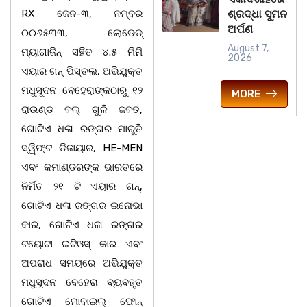
RX ଜେନ-୩, ନମ୍ବର
ଶ୍ରଦ୍ଧା ସୁମନ
ଅର୍ପଣ
୦୦୬୫୩୩, ଲୋଡେଡ୍
August 7,
ମ୍ୟାଗାଜିନ୍ ସହିତ ୪.୫ ମିମି
2026
ଏୟାର ଗନ୍ ପିସ୍ତଲ, ଅଭିଯୁକ୍ତ
ମଧୁସୂଦନ ବେହେରାଙ୍କଠାରୁ ୧୨
MORE
ରାଉଣ୍ଡ ବଲ୍ ଗୁଳି ଜବତ,
ଗୋଟିଏ ଧଳା ରଙ୍ଗର ମାରୁତି
ସ୍ୱିଫ୍ଟ ଡିଜାୟାର, HE-MEN
ଏବଂ କମାଣ୍ଡରଙ୍କ ଭାରତରେ
ନିର୍ମିତ ୨୧ ଟି ଏୟାର ଗନ୍,
ଗୋଟିଏ ଧଳା ରଙ୍ଗର ଇନୋଭା
କାର, ଗୋଟିଏ ଧଳା ରଙ୍ଗର
ଟୟୋଟା ଇଟିଓସ୍ କାର ଏବଂ
ଅପରାଧ ସମୟରେ ଅଭିଯୁକ୍ତ
ମଧୁସୂଦନ ବେହେରା ବ୍ୟବହୃତ
ଗୋଟିଏ ମୋବାଇଲ୍ ଫୋନ୍