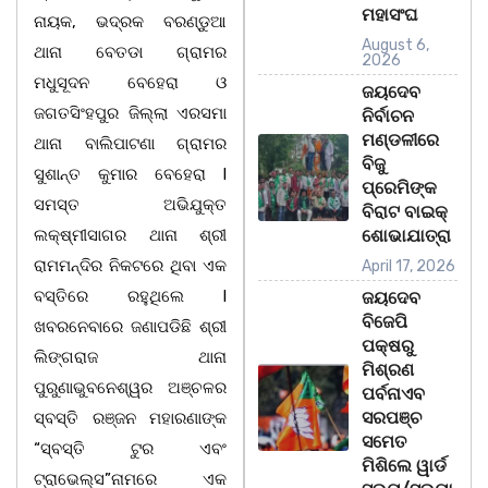
ମହାସଂଘ
ନାୟକ, ଭଦ୍ରକ ବରଣ୍ଡୁଆ
August 6,
ଥାନା ବେତଡା ଗ୍ରାମର
2026
ମଧୁସୂଦନ ବେହେରା ଓ
ଜୟଦେବ
ଜଗତସିଂହପୁର ଜିଲ୍ଲା ଏରସମା
ନିର୍ବାଚନ
ମଣ୍ଡଳୀରେ
ଥାନା ବାଲିପାଟଣା ଗ୍ରାମର
ବିଜୁ
ସୁଶାନ୍ତ କୁମାର ବେହେରା l
ପ୍ରେମିଙ୍କ
ସମସ୍ତ ଅଭିଯୁକ୍ତ
ବିରାଟ ବାଇକ୍
ଲକ୍ଷ୍ମୀସାଗର ଥାନା ଶ୍ରୀ
ଶୋଭାଯାତ୍ରା
ରାମମନ୍ଦିର ନିକଟରେ ଥିବା ଏକ
April 17, 2026
ବସ୍ତିରେ ରହୁଥିଲେ l
ଜୟଦେବ
ବିଜେପି
ଖବରନେବାରେ ଜଣାପଡିଛି ଶ୍ରୀ
ପକ୍ଷରୁ
ଲିଙ୍ଗରାଜ ଥାନା
ମିଶ୍ରଣ
ପୁରୁଣାଭୁବନେଶ୍ୱର ଅଞ୍ଚଳର
ପର୍ବନାଏବ
ସରପଞ୍ଚ
ସ୍ବସ୍ତି ରଞ୍ଜନ ମହାରଣାଙ୍କ
ସମେତ
“ସ୍ବସ୍ତି ଟୁର ଏବଂ
ମିଶିଲେ ୱାର୍ଡ
ଟ୍ରାଭେଲ୍ସ”ନାମରେ ଏକ