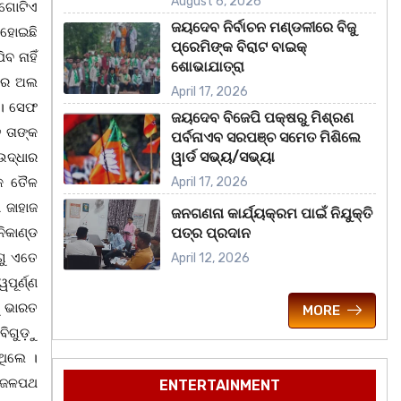
August 6, 2026
 ଗୋଟିଏ
ଜୟଦେବ ନିର୍ବାଚନ ମଣ୍ଡଳୀରେ ବିଜୁ
 ହୋଇଛି
ପ୍ରେମିଙ୍କ ବିରାଟ ବାଇକ୍
 ନାହିଁ
ଶୋଭାଯାତ୍ରା
ଖୋର ଅଲ
April 17, 2026
 । ସେଫ
ଜୟଦେବ ବିଜେପି ପକ୍ଷରୁ ମିଶ୍ରଣ
ୁ ତାଙ୍କ
ପର୍ବନାଏବ ସରପଞ୍ଚ ସମେତ ମିଶିଲେ
ୱାର୍ଡ ସଭ୍ୟ/ସଭ୍ୟା
ଉଦ୍ଧାର
ାକ ତୈଳ
April 17, 2026
ା ଜାହାଜ
ଜନଗଣନା କାର୍ଯ୍ୟକ୍ରମ ପାଇଁ ନିଯୁକ୍ତି
ିକାଣ୍ଡ
ପତ୍ର ପ୍ରଦାନ
ଗୁ ଏତେ
April 12, 2026
ୂର୍ଣ୍ଣ
ୁ ଭାରତ
MORE
 ବିଗୁଡ଼ୁ
ଥିଲେ ।
ଜ ଜଳପଥ
ENTERTAINMENT