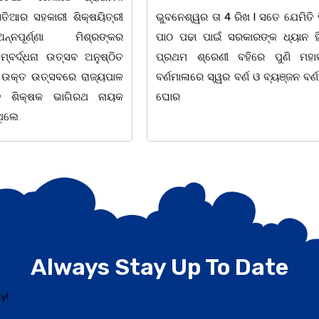
 ରିଖ l ସତେ ଯେମିତି ପିଲାଙ୍କ
ଅଧିକାରୀ ମାନେ ଏବେ ଦାୟିତ୍ଵବାନ 
ରକାରଙ୍କ ଧ୍ୟାନ ହିଁ ନାହିଁ l
ବିଭିନ୍ନ ଘଟଣାର ତତକ୍ଷଣାତ୍ ଅଭିଯୋଗ
 ବହିରେ ପୁଣି ମହାତ୍ରୁଟି l
ମାତ୍ରେ ତଦନ୍ତ ଆରମ୍ଭ କରୁଛି ପୁଲିସ 
 ବର୍ଣ ଓ ବ୍ୟଞ୍ଜନ ବର୍ଣକୁ ନେଇ
ଉଦାହରଣ ଦେଖିବାକୁ ମିଳିଛି ଧଉଳି ଥ
୦୪.୦୮.୨୦୨୬
Always Stay Up To Date
y!