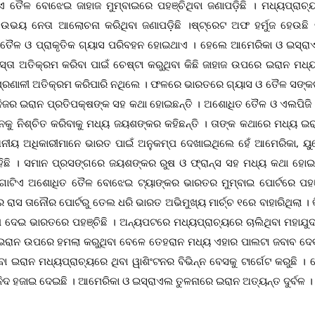
ତୈଳ ବୋଝେଇ ଜାହାଜ ମୁମ୍ବାଇରେ ପହଞ୍ଚିଥିବା ଜଣାପଡ଼ିଛି । ମଧ୍ୟପ୍ରାଚ୍ୟ
ଭୟ ନେତା ଆଲୋଚନା କରିଥିବା ଜଣାପଡ଼ିଛି ।ଷ୍ଟ୍ରେଟ ଅଫ ହର୍ମୁଜ ହେଉଛି 
ତ ତୈଳ ଓ ପ୍ରାକୃତିକ ଗ୍ୟାସ ପରିବହନ ହୋଇଥାଏ । ହେଲେ ଆମେରିକା ଓ ଇସ୍ର
ରାସ୍ତା ଅତିକ୍ରମ କରିବା ପାଇଁ ଚେଷ୍ଟା କରୁଥିବା କିଛି ଜାହାଜ ଉପରେ ଇରାନ ମଧ୍
 ପ୍ରଣାଳୀ ଅତିକ୍ରମ କରିପାରି ନଥିଲେ । ଫଳରେ ଭାରତରେ ଗ୍ୟାସ ଓ ତୈଳ ସଙ୍କଟ 
ନିଜର ଇରାନ ପ୍ରତିପକ୍ଷଙ୍କ ସହ କଥା ହୋଇଛନ୍ତି । ଅଶୋଧିତ ତୈଳ ଓ ଏଲପିଜି 
କୁ ନିଶ୍ଚିତ କରିବାକୁ ମଧ୍ୟ ଜୟଶଙ୍କର କହିଛନ୍ତି । ତାଙ୍କ କଥାରେ ମଧ୍ୟ ଇରା
ରାନୀୟ ଅଧିକାରୀମାନେ ଭାରତ ପାଇଁ ଅନୁକମ୍ପ ଦେଖାଇଥିଲେ ହେଁ ଆମେରିକା, ୟ
 ରହିଛି । ସମାନ ପ୍ରସଙ୍ଗରେ ଜୟଶଙ୍କର ରୁଷ ଓ ଫ୍ରାନ୍ସ ସହ ମଧ୍ୟ କଥା ହୋଇଛ
 ଗୋଟିଏ ଅଶୋଧିତ ତୈଳ ବୋଝେଇ ଟ୍ୟାଙ୍କର ଭାରତର ମୁମ୍ବାଇ ପୋର୍ଟରେ ପହଞ୍
ସ ତାନୌର ପୋର୍ଟରୁ ତେଲ ଧରି ଭାରତ ଅଭିମୁଖ୍ୟ ମାର୍ଚ୍ଚ ୧ରେ ବାହାରିଥିଲା । କି
 ଦେଇ ଭାରତରେ ପହଞ୍ଚିଛି । ଅନ୍ୟପଟରେ ମଧ୍ୟପ୍ରାଚ୍ୟରେ ଚାଲିଥିବା ମହାଯୁଦ
ଇରାନ ଉପରେ ହମଲା କରୁଥିବା ବେଳେ ତେହରାନ ମଧ୍ୟ ଏହାର ପାଲଟା ଜବାବ ଦେବ
ଇରାନ ମଧ୍ୟପ୍ରାଚ୍ୟରେ ଥିବା ୱାଶିଂଟନର ବିଭିନ୍ନ ବେସକୁ ଟାର୍ଗେଟ କରୁଛି । ସ
ୱର ନିଦ ହଜାଇ ଦେଇଛି । ଆମେରିକା ଓ ଇସ୍ରାଏଲ ତୁଳନାରେ ଇରାନ ଅତ୍ୟନ୍ତ ଦୁର୍ବଳ ।