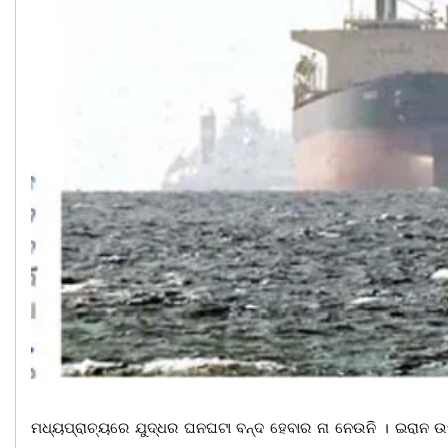
ମଧ୍ୟପ୍ରାଚ୍ୟରେ ଯୁଦ୍ଧର ଘନଘଟା ବନ୍ଦ ହେବାର ନା ନେଉନି । ଇରାନ