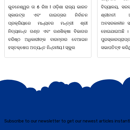
ବିଦ୍ୟାଳୟ, ସରସତିଆର ସହକାରୀ ଶିକ୍ଷୟିତ୍ରୀ
ଭୁବନେଶ୍ୱର ତା 4
ଶ୍ରୀମତୀ ଅନ୍ନପୂର୍ଣ୍ଣା ମିଶ୍ରଙ୍କର
ପାଠ ପଢା ପାଇଁ ସ
ଅବସରକାଳୀନ ସମ୍ବର୍ଦ୍ଧନା ଉତ୍ସବ ଅନୁଷ୍ଠିତ
ପ୍ରଥମ ଶ୍ରେଣୀ
ହୋଇଯାଇଅଛି । ଉକ୍ତ ଉତ୍ସବରେ ରାଜ୍ୟପାଳ
ବର୍ଣମାଳାରେ ସ୍ୱର
ପୁରସ୍କାରପ୍ରାପ୍ତ ଶିକ୍ଷକ ଭାଗିରଥ ନାୟକ
ଘୋର
ସଭାପତିତ୍ଵ କରିଥିଲେ
Subscribe to our newsletter to get our newest articles instantl