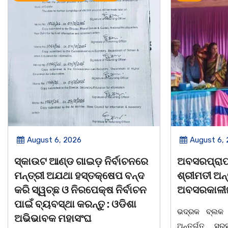
August 6, 2026
August 6,
ଅବସରପ୍ରାପ୍ତ ଶିକ୍ଷୟିତ୍ରୀ
ପୁନର୍ବାର ତ୍ରୁଟ
ଶ୍ରୀମତୀ ଅନ୍ନପୂର୍ଣ୍ଣା ମିଶ୍ରଙ୍କ
କରିବାକୁ ଷଡଯ
ଅବସରକାଳୀନ ସମ୍ବର୍ଦ୍ଧନା
ପ୍ରତ୍ୟାହାର
ତାରିଖରୁ ଓଡ
ଭଦ୍ରକ ବ୍ଲକ ଜଗଦଳପୁର ଗ୍ରାମପଞ୍ଚାୟତ
ମହାସଂଘର 
ଅନ୍ତର୍ଗତ ସରସତିଆ ସରକାରୀ ପ୍ରାଥମିକ