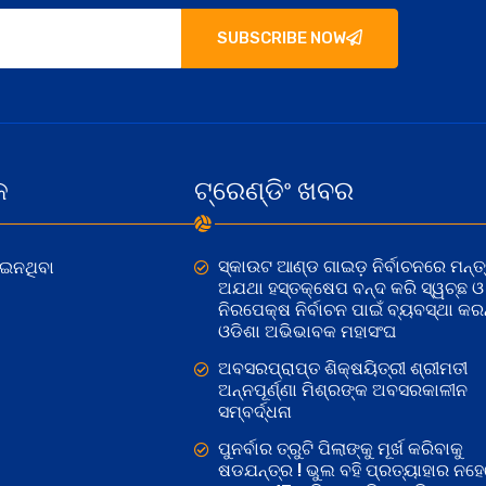
SUBSCRIBE NOW
କ
ଟ୍ରେଣ୍ଡିଂ ଖବର
ସ୍କାଉଟ ଆଣ୍ଡ ଗାଇଡ଼ ନିର୍ବାଚନରେ ମନ୍ତ୍
ୋଇନଥିବା
ଅଯଥା ହସ୍ତକ୍ଷେପ ବନ୍ଦ କରି ସ୍ୱଚ୍ଛ ଓ
ନିରପେକ୍ଷ ନିର୍ବାଚନ ପାଇଁ ବ୍ୟବସ୍ଥା କରନ୍
ଓଡିଶା ଅଭିଭାବକ ମହାସଂଘ
ଅବସରପ୍ରାପ୍ତ ଶିକ୍ଷୟିତ୍ରୀ ଶ୍ରୀମତୀ
ଅନ୍ନପୂର୍ଣ୍ଣା ମିଶ୍ରଙ୍କ ଅବସରକାଳୀନ
ସମ୍ବର୍ଦ୍ଧନା
ପୁନର୍ବାର ତ୍ରୁଟି ପିଲାଙ୍କୁ ମୂର୍ଖ କରିବାକୁ
ଷଡଯନ୍ତ୍ର ! ଭୁଲ ବହି ପ୍ରତ୍ୟାହାର ନହ