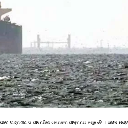
 ଉପରେ ଇସ୍ରାଏଲ ଓ ଆମେରିକା ଜୋରଦାର ଆକ୍ରମଣ କରୁଛନ୍ତି । ଇରାନ ମଧ୍ୟ