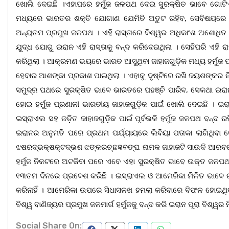
ଖୋଲି ଦେଇଛି ।ଏହାପରେ ହର୍ମୁଜ ଜଳପଥ ଦେଇ ସୁରକ୍ଷିତ ଭାବେ ଗୋଟିଏ 
ମଧ୍ୟରେ ଭାରତର ଶକ୍ତି ଯୋଗାଣ ଯେମିତି ଅତୁଟ ରହିବ, ସେବିଷୟରେ ଉ
ଅନ୍ୟତମ ପ୍ରମୁଖ ଜଳପଥ । ଏହି ରାସ୍ତାରେ ବିଶ୍ୱର ଅଧିକାଂଶ ଅଶୋଧି
ଯୁଦ୍ଧ ଯୋଗୁ ଇରାନ ଏହି ରାସ୍ତାକୁ ବନ୍ଦ କରିଦେଇଥିଲା । ସେହିପରି ଏହି 
କରିଥିଲା । ଆକ୍ରମଣ ଭୟରେ ଭାରତ ଆସୁଥିବା ଜାହାଜଗୁଡ଼ିକ ମଧ୍ୟ ହର୍ମୁଜ
ହେବାର ଆଶଙ୍କା ପ୍ରକାଶ ପାଇଥିଲା । ଏହାକୁ ଦୃଷ୍ଟିରେ ରଖି ଜୟଶଙ୍କର 
ସମୁଦ୍ର ପଥରେ ସୁରକ୍ଷିତ ଭାବେ ଭାରତରେ ପହଞ୍ଚି ପାରିବ, ସେକଥା ଇରାନ
ହୋଇ ହର୍ମୁଜ ପ୍ରଣାଳୀ ଭାରତୀୟ ଜାହାଜଗୁଡ଼ିକ ପାଇଁ ଖୋଲି ଦେଇଛି । ଇ
ଇସ୍ରାଏଲ ସହ ଜଡ଼ିତ ଜାହାଜଗୁଡ଼ିକ ପାଇଁ ପୂର୍ବଭଳି ହର୍ମୁଜ ଜଳପଥ ବନ୍ଦ
ଇରାନର ଅନୁମତି ପରେ ପ୍ରଥମ ପର୍ଯ୍ୟାୟରେ ଲିବିୟା ପତାକା ଲାଗିଥିବା
ଝଷରଦ୍ଭକ୍ଷକ୍ଟଦ୍ଭଶ ଝଙ୍କରଚ୍ଛଜ୍ଞବଙ୍ଘ ନାମକ ଜାହାଜଟି ସାଉଦି ଆରବର ରା
ହର୍ମୁଜ ନିକଟରେ ଅଟକିବା ପରେ ଏବେ ଏହା ସୁରକ୍ଷିତ ଭାବେ ଉକ୍ତ ଜଳପଥ
୧୩ତମ ଦିନରେ ପ୍ରବେଶ କରିଛି । ଇସ୍ରାଏଲ ଓ ଆମେରିକା ମିଳିତ ଭାବେ 
କରିନାହିଁ । ଆମେରିକା ଉପରେ ସିଧାସଳଖ ହମଲା କରିବାରେ ବିଫଳ ହୋଇଥିବା 
ବିଶ୍ୱ ବାଣିଜ୍ୟର ପ୍ରମୁଖ ଜଳମାର୍ଗ ହର୍ମୁଜକୁ ବନ୍ଦ କରି ଇରାନ ପୂରା ବିଶ୍
Social Share On: