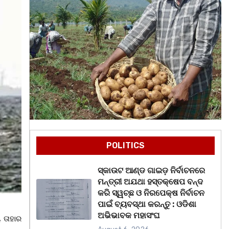
POLITICS
ସ୍କାଉଟ ଆଣ୍ଡ ଗାଇଡ଼ ନିର୍ବାଚନରେ
ମନ୍ତ୍ରୀ ଅଯଥା ହସ୍ତକ୍ଷେପ ବନ୍ଦ
କରି ସ୍ୱଚ୍ଛ ଓ ନିରପେକ୍ଷ ନିର୍ବାଚନ
ପାଇଁ ବ୍ୟବସ୍ଥା କରନ୍ତୁ : ଓଡିଶା
ଅଭିଭାବକ ମହାସଂଘ
 ତାହାର