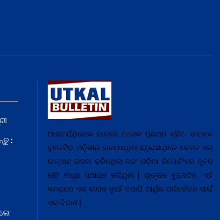
ରୀ
ଆଶ୍ଚର୍ଯ୍ଯ଼ଜନକ ଭାବରେ ଅନେକ ପ୍ରଥମ ସହିତ, ଉତ୍କଳ
ତୁ :
ବୁଲେଟିନ, ଓଡ଼ିଶାର ଗଣମାଧ୍ଯ଼ମ ବ୍ଯ଼ବସାଯ଼ରେ କେବଳ ଏକ
ଉତ୍ଥାନ ହାସଲ କରିନଥିଲା ବରଂ ଓଡ଼ିଆ ରିପୋର୍ଟିଂରେ ନୂତନ
ନୀତି ମଧ୍ଯ଼ ସ୍ଥାପନ କରିଥିଲା | ଉତ୍କଳ ବୁଲେଟିନ, ଏହି
ସମଯ଼ରେ ଏକ କାଗଜ ନୁହେଁ ତଥାପି ଆର୍ଥିକ ପରିବର୍ତ୍ତନ ପାଇଁ
ଏକ ବିକାଶ |
େଲେ