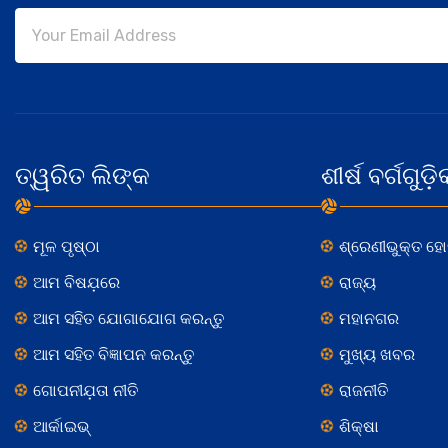
ତ୍ୱରିତ ଲିଙ୍କ
ଶୀର୍ଷ ବର୍ଗଗୁଡ଼ି
ମୂଳ ପୃଷ୍ଠା
ଶ୍ରେଣୀଭୁକ୍ତ ହ
ଆମ ବିଷଯ଼ରେ
ରାଜ୍ୟ
ଆମ ସହିତ ଯୋଗାଯୋଗ କରନ୍ତୁ
ମହାନଗର
ଆମ ସହିତ ବିଜ୍ଞାପନ କରନ୍ତୁ
ମୁଖ୍ୟ ଖବର
ଗୋପନୀଯ଼ତା ନୀତି
ରାଜନୀତି
ଆର୍କାଇଭ୍
ଶିକ୍ଷା