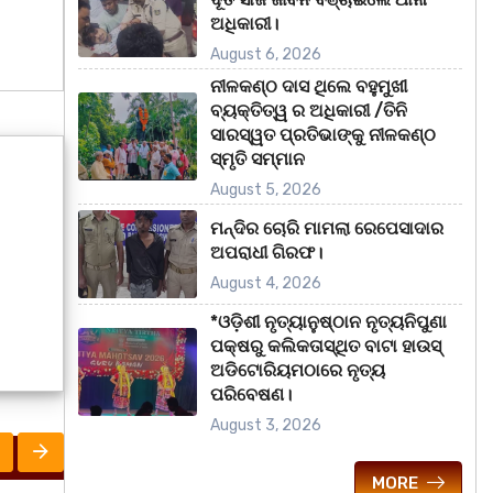
ଅଧିକାରୀ।
August 6, 2026
ନୀଳକଣ୍ଠ ଦାସ ଥିଲେ ବହୁମୁଖୀ
ବ୍ୟକ୍ତିତ୍ୱ ର ଅଧିକାରୀ /ତିନି
ସାରସ୍ୱତ ପ୍ରତିଭାଙ୍କୁ ନୀଳକଣ୍ଠ
ସ୍ମୃତି ସମ୍ମାନ
August 5, 2026
ମନ୍ଦିର ଚୋରି ମାମଲା ରେପେସାଦାର
ଅପରାଧୀ ଗିରଫ।
August 4, 2026
*ଓଡ଼ିଶୀ ନୃତ୍ୟାନୁଷ୍ଠାନ ନୃତ୍ୟନିପୁଣା
ପକ୍ଷରୁ କଲିକତାସ୍ଥିତ ବାଟା ହାଉସ୍
ଅଡିଟୋରିୟମଠାରେ ନୃତ୍ୟ
ପରିବେଷଣ।
August 3, 2026
MORE