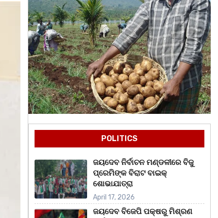
POLITICS
ଜୟଦେବ ନିର୍ବାଚନ ମଣ୍ଡଳୀରେ ବିଜୁ
ପ୍ରେମିଙ୍କ ବିରାଟ ବାଇକ୍
ଶୋଭାଯାତ୍ରା
April 17, 2026
ଜୟଦେବ ବିଜେପି ପକ୍ଷରୁ ମିଶ୍ରଣ