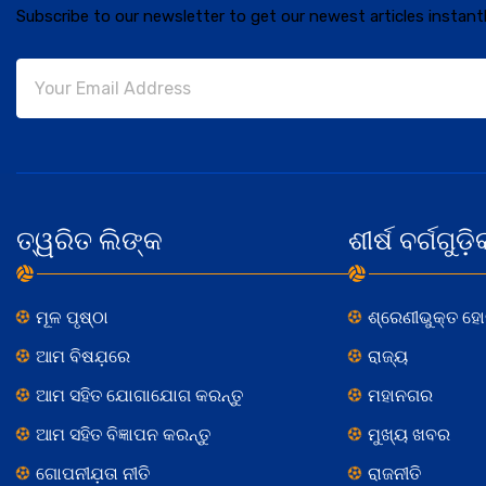
Subscribe to our newsletter to get our newest articles instantl
ତ୍ୱରିତ ଲିଙ୍କ
ଶୀର୍ଷ ବର୍ଗଗୁଡ଼ି
ମୂଳ ପୃଷ୍ଠା
ଶ୍ରେଣୀଭୁକ୍ତ ହ
ଆମ ବିଷଯ଼ରେ
ରାଜ୍ୟ
ଆମ ସହିତ ଯୋଗାଯୋଗ କରନ୍ତୁ
ମହାନଗର
ଆମ ସହିତ ବିଜ୍ଞାପନ କରନ୍ତୁ
ମୁଖ୍ୟ ଖବର
ଗୋପନୀଯ଼ତା ନୀତି
ରାଜନୀତି