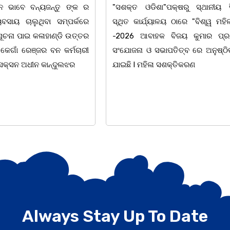
 ର
"ସଶକ୍ତ ଓଡିଶା"ପକ୍ଷରୁ ସ୍ଥାନୀୟ ସିଆରପି
ଅବସରରେ ବ
ରେ
ସ୍ଥିତ କାର୍ଯ୍ୟାଳୟ ଠାରେ "ବିଶ୍ୱ ମହିଳା ଦିବସ
ନିକେତନ ର 
ତର
-2026 ଆବାହକ ବିଜୟ କୁମାର ପ୍ରଧାନଙ୍କ
ନାଟକ "ଖାଣ
ରୀ
ସଂଯୋଜନା ଓ ସଭାପତିତ୍ବ ରେ ଅନୁଷ୍ଠିତ ହୋଇ
ପ୍ରତିଷ୍ଠାନ
ଯାଇଛି l ମହିଳା ସଶକ୍ତିକରଣ
ହୋଇଯାଇଛି।
Always Stay Up To Date