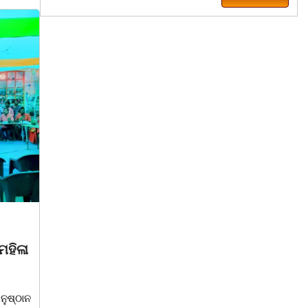
ରାଜ୍ୟ
8, 2026
March 8, 2026
ତୀୟ ମହିଳା ଦିବସ
ବିଶ୍ଵ ମହିଳା ଦିବସକୁ ନେଇ
ନାଟକ ‘ଖାଣ୍ଟି ସୁନା’
ଏସବିଆଇ, ରାମଜୀ ଫାଉଣ
ତରଫରୁ ଜରାୟୁ କର୍କଟ ରୋ
ନ୍ତର୍ଜାତୀୟ ମହିଳା ଦିବସ ପାଳନ
ସଚେତନତା ଶିବିର