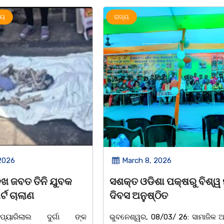
ରାଜ୍ୟ
ରାଜ୍ୟ
March 8, 2026
March 
ସଶକ୍ତ ଓଡିଶା ପକ୍ଷରୁ ବିଶ୍ୱ ମହିଳା
ଆନ୍ତର୍ଜା
ଦିବସ ଅନୁଷ୍ଠିତ
ଉପଲକ୍ଷେ 
୍କ
ଭୁବନେଶ୍ୱର, 08/03/ 26: ସାମାଜିକ ଅନୁଷ୍ଠାନ
ଚିଲିକା: ଆ