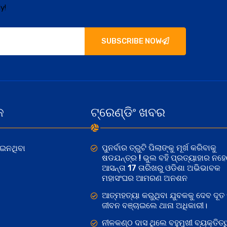
y!
SUBSCRIBE NOW
କ
ଟ୍ରେଣ୍ଡିଂ ଖବର
ପୁନର୍ବାର ତ୍ରୁଟି ପିଲାଙ୍କୁ ମୂର୍ଖ କରିବାକୁ
ୋଇନଥିବା
ଷଡଯନ୍ତ୍ର ! ଭୁଲ ବହି ପ୍ରତ୍ୟାହାର ନହ
ଆସନ୍ତା 17 ତାରିଖରୁ ଓଡିଶା ଅଭିଭାବକ
ମହାସଂଘର ଆମରଣ ଅନଶନ
ଆତ୍ମହତ୍ୟା କରୁଥିବା ଯୁବକକୁ ଦେବ ଦୂତ 
ଜୀବନ ବଞ୍ଚାଇଲେ ଥାନା ଅଧିକାରୀ।
ନୀଳକଣ୍ଠ ଦାସ ଥିଲେ ବହୁମୁଖୀ ବ୍ୟକ୍ତିତ୍