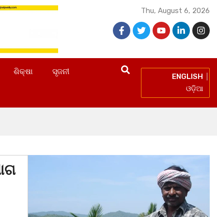
Thu, August 6, 2026
ଶିକ୍ଷା
ସୃଜନୀ
ENGLISH
ଓଡ଼ିଆ
ଯୋଗ