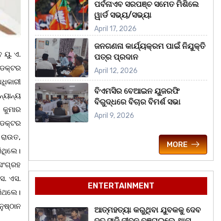
ପର୍ବନାଏବ ସରପଞ୍ଚ ସମେତ ମିଶିଲେ
ୱାର୍ଡ ସଭ୍ୟ/ସଭ୍ୟା
April 17, 2026
ଜନଗଣନା କାର୍ଯ୍ୟକ୍ରମ ପାଇଁ ନିଯୁକ୍ତି
 ୟୁ. ଏ.
ପତ୍ର ପ୍ରଦାନ
 ଡକ୍ଟର
April 12, 2026
ଅଧିକାରୀ
ବିଏମସିର ବେଆଇନ ୟୁଜରଫି
୍ୟାନ୍ୟ
ବିରୁଦ୍ଧରେ ବିଚାର ବିମର୍ଶ ସଭା
 କୁମାର
April 9, 2026
 ଡକ୍ଟର
 ରାଉତ,
MORE
ିଥିଲେ।
ସଂଗ୍ରହ
ସ. ଏସ.
ENTERTAINMENT
ରିଥଲେ।
ୁଷ୍ଠାନ
ଆତ୍ମହତ୍ୟା କରୁଥିବା ଯୁବକକୁ ଦେବ
ଦୂତ ସାଜି ଜୀବନ ବଞ୍ଚାଇଲେ ଥାନା