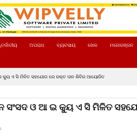
୍ତର୍ଜାତୀୟ
ଅପରାଧ
ବ୍ୟବସାୟ
ଖେଳ
ମନୋରଞ୍ଜନ
 ଇ କ୍ୟୁ ଏ ସି ମିଳିତ ସହଯୋଗ ରେ ରକ୍ତ ଦାନ ଶିବିର ଆୟୋଜିତ
ତନ ସଂସଦ ଓ ଆ ଇ କ୍ୟୁ ଏ ସି ମିଳିତ ସହ
s