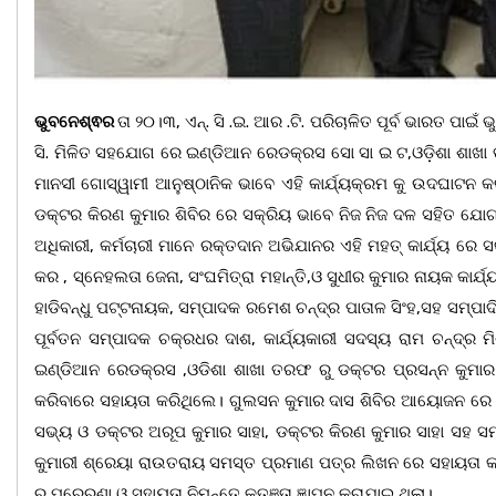
ଭୁବନେଶ୍ଵର
ତା ୨୦।୩, ଏନ୍. ସି .ଇ. ଆର .ଟି. ପରିଚାଳିତ ପୂର୍ବ ଭାରତ ପାଇ
ସି. ମିଳିତ ସହଯୋଗ ରେ ଇଣ୍ଡିଆନ ରେଡକ୍ରସ ସୋ ସା ଇ ଟ,ଓଡ଼ିଶା ଶାଖ
ମାନସୀ ଗୋସ୍ୱାମୀ ଆନୁଷ୍ଠାନିକ ଭାବେ ଏହି କାର୍ଯ୍ୟକ୍ରମ କୁ ଉଦଘାଟନ କରି
ଡକ୍ଟର କିରଣ କୁମାର ଶିବିର ରେ ସକ୍ରିୟ ଭାବେ ନିଜ ନିଜ ଦଳ ସହିତ ଯୋଗ
ଅଧିକାରୀ, କର୍ମଚାରୀ ମାନେ ରକ୍ତଦାନ ଅଭିଯାନର ଏହି ମହତ୍ କାର୍ଯ୍ୟ ରେ 
କର , ସ୍ନେହଲତା ଜେନା, ସଂଘମିତ୍ରା ମହାନ୍ତି,ଓ ସୁଧୀର କୁମାର ନାୟକ କା
ହାଡିବନ୍ଧୁ ପଟ୍ଟନାୟକ, ସମ୍ପାଦକ ରମେଶ ଚନ୍ଦ୍ର ପାତାଳ ସିଂହ,ସହ ସମ୍ପା
ପୂର୍ବତନ ସମ୍ପାଦକ ଚକ୍ରଧର ଦାଶ, କାର୍ଯ୍ୟକାରୀ ସଦସ୍ୟ ରାମ ଚନ୍ଦ୍ର ମି
ଇଣ୍ଡିଆନ ରେଡକ୍ରସ ,ଓଡିଶା ଶାଖା ତରଫ ରୁ ଡକ୍ଟର ପ୍ରସନ୍ନ କୁମାର ଦା
କରିବାରେ ସହାୟତା କରିଥିଲେ। ଗୁଲସନ କୁମାର ଦାସ ଶିବିର ଆୟୋଜନ ରେ ପ୍ର
ସଭ୍ୟ ଓ ଡକ୍ଟର ଅରୂପ କୁମାର ସାହା, ଡକ୍ଟର କିରଣ କୁମାର ସାହା ସହ ସମ୍
କୁମାରୀ ଶ୍ରେୟା ରାଉତରାୟ ସମସ୍ତ ପ୍ରମାଣ ପତ୍ର ଲିଖନ ରେ ସହାୟତା କ
ର ପ୍ରେରଣା ଓ ସହାୟତା ନିମନ୍ତେ କୃତ୍ଞତା ଜ୍ଞାପନ କରାଯାଇ ଥିଲା।