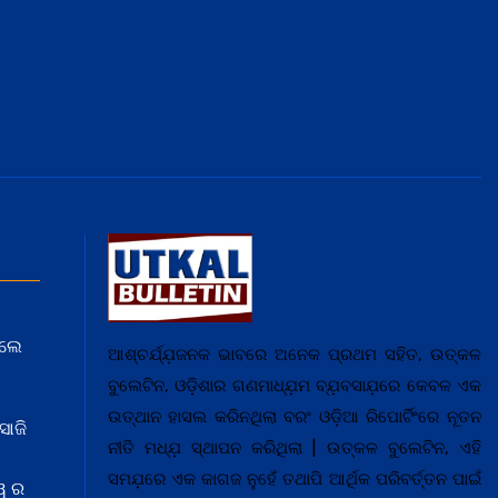
େଲେ
ଆଶ୍ଚର୍ଯ୍ଯ଼ଜନକ ଭାବରେ ଅନେକ ପ୍ରଥମ ସହିତ, ଉତ୍କଳ
ବୁଲେଟିନ, ଓଡ଼ିଶାର ଗଣମାଧ୍ଯ଼ମ ବ୍ଯ଼ବସାଯ଼ରେ କେବଳ ଏକ
ଉତ୍ଥାନ ହାସଲ କରିନଥିଲା ବରଂ ଓଡ଼ିଆ ରିପୋର୍ଟିଂରେ ନୂତନ
ସାଜି
ନୀତି ମଧ୍ଯ଼ ସ୍ଥାପନ କରିଥିଲା | ଉତ୍କଳ ବୁଲେଟିନ, ଏହି
ସମଯ଼ରେ ଏକ କାଗଜ ନୁହେଁ ତଥାପି ଆର୍ଥିକ ପରିବର୍ତ୍ତନ ପାଇଁ
ୱ ର