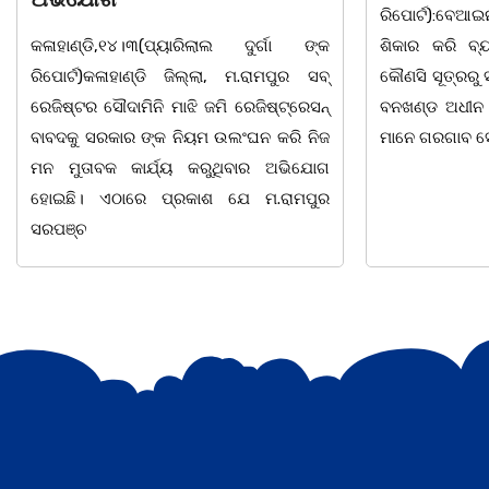
ରିପୋର୍ଟ):ବେଆଇନ ଭାବେ ବନ୍ୟଜନ୍ତୁ ଙ୍କ
ୟାରିଲାଲ ଦୁର୍ଗା ଙ୍କ
ଶିକାର କରି ବ୍ୟବସାୟ ଚାଲୁଥିବା ସମ୍ପର୍କ
ଜିଲ୍ଲା, ମ.ରାମପୁର ସବ୍
କୌଣସି ସୂତ୍ରରୁ ସୂଚନା ପାଇ କଳାହାଣ୍ଡି ଉତ୍
ାଝି ଜମି ରେଜିଷ୍ଟ୍ରେସନ୍
ବନଖଣ୍ଡ ଅଧୀନ କେଗାଁ ରେଞ୍ଜର ବନ କର୍ମଚା
ନିୟମ ଉଲଂଘନ କରି ନିଜ
ମାନେ ଗରଗାବ ସେକ୍ସନ ଅଧୀନ କାନ୍ଦୁଲଝର
ୟ କରୁଥିବାର ଅଭିଯୋଗ
ରକାଶ ଯେ ମ.ରାମପୁର