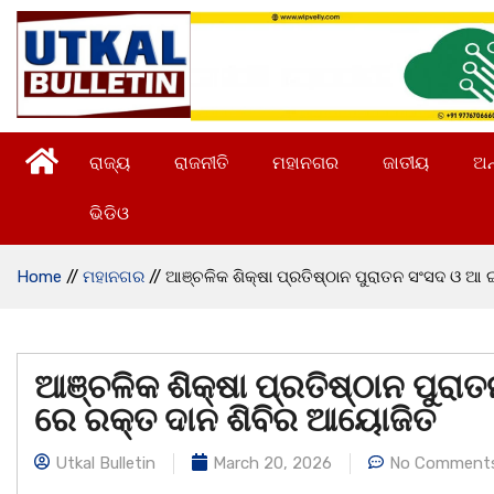
ରାଜ୍ୟ
ରାଜନୀତି
ମହାନଗର
ଜାତୀୟ
ଅନ
ଭିଡିଓ
Home
//
ମହାନଗର
//
ଆଞ୍ଚଳିକ ଶିକ୍ଷା ପ୍ରତିଷ୍ଠାନ ପୁରାତନ ସଂସଦ ଓ ଆ
ଆଞ୍ଚଳିକ ଶିକ୍ଷା ପ୍ରତିଷ୍ଠାନ ପୁରା
ରେ ରକ୍ତ ଦାନ ଶିବିର ଆୟୋଜିତ
Utkal Bulletin
March 20, 2026
No Comment