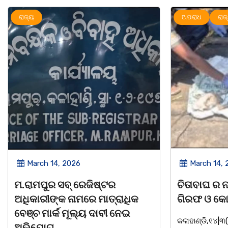
ଅପରାଧ
ରାଜ୍ୟ
March 14, 2026
େଜିଷ୍ଟର
ଚିତାବାଘ ର ନଖ ଜବତ ତିନି ଯୁବକ
ରେ ମାତ୍ରାଧିକ
ଗିରଫ ଓ କୋର୍ଟ ଚାଲାଣ
୍ୟ ଦାବୀ ନେଇ
କଳାହାଣ୍ଡି,୧୪|୩(ପ୍ୟାରିଲାଲ ଦୁର୍ଗା ଙ