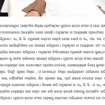
ଁ ଭୁନେଶ୍ବରସ୍ଥିତ ଆଞ୍ଚଳିକ ଶିକ୍ଷା ପ୍ରତିଷ୍ଠାନ ପୁରାତନ ଛାତ୍ର ସଂସଦ ଓ ଆଇ. କ୍ଵ
ା ତତ୍ବାବଧାନରେ ଆୟୋଜିତ ହୋଇ ଯାଇଛି। ଅନୁଷ୍ଠାନ ର ଅଧ୍ୟକ୍ଷା ପ୍ରଫେସର
ଥିଲେ। ଏନ୍. ସି. ସି. ଅଧିକାରୀ ଡକ୍ଟର ରଶ୍ମୀ ରେଖା ସେଠୀ ଓ ଏନ୍. ଏସ. ଏସ. 
ଦେଇ କାର୍ଯୟନିର୍ବାହନ ରେ ସହାୟତା କରିଥିଲେ। ଅନୁଷ୍ଠାନ ର ଅଧ୍ୟାପକ ଏବଂ ଅନ
ସକ୍ରିୟ ସହଯୋଗ କରିଥିଲେ। ଅନୁଷ୍ଠାନ ଚିକିତ୍ସାଳୟ ଅଧିକାରୀ ଡାକ୍ତର ସୁଶାନ୍ତ
ର୍ଯ୍ୟକ୍ରମ କୁ ସଫଳ କରିବାରେ ସହାୟତା କରିଥିଲେ। ପୂରାତନ ଛାତ୍ର ସଂସଦ ସଭାପତି
ଦିକା ଜ୍ୟୋସ୍ନା ଦାଶ, ଉପଦେଷ୍ଟା ପ୍ରଦୀପ ବେହେରା, କୋଷାଧ୍ୟକ୍ଷ ବିଜୟ କୁମାର
ଶ୍ର, ବିଭୂତି ଭୂଷଣ ମିଶ୍ର , ଓ ଉମାକାନ୍ତ ମିଶ୍ର କାର୍ଯ୍ୟକ୍ରମ ପରିଚାଳନା କର
ଶ, ସୌଦାମିନୀ ମଲ୍ଲିକ, ଶିବ ପ୍ରସାଦ ସାହୁ, ପାର୍ଥ ସାରଥୀ ବେହେରା ରକ୍ତ 
ମୁଖ ଯୋଗଦାନ କରିଥିଲେ। ବିଶେଷ କରି ଅନୁଷ୍ଠାନ ର ଏନ୍. ସି. ସି . ଓ ଏନ୍. ଏ
ପାଦିକା ଜ୍ୟୋସ୍ନା ଦାଶ ରକ୍ତ ଦାନ କରି ଛାତ୍ର ଛାତ୍ରୀ ମାନଙ୍କୁ ଉତ୍ସାହିତ କ
ରିଥିଲେ। ପୂରାତନ ଛାତ୍ର ସଂସଦ ପକ୍ଷରୁ ରକ୍ତଦାନ ଅଭିଯାନର ସଫଳତା ରେ ଅନ