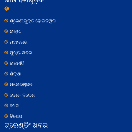
ଶୀର୍ଷ ବର୍ଗଗୁଡ଼ିକ
ଶ୍ରେଣୀଭୁକ୍ତ ହୋଇନଥିବା
ରାଜ୍ୟ
ମହାନଗର
ମୁଖ୍ୟ ଖବର
ରାଜନୀତି
ଶିକ୍ଷା
ମନୋରଞ୍ଜନ
ଦେଶ- ବିଦେଶ
ଖେଳ
ବିଶେଷ
ଟ୍ରେଣ୍ଡିଂ ଖବର