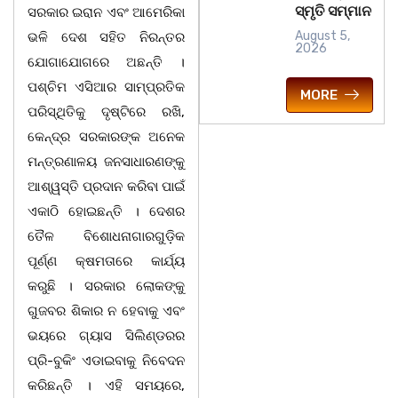
ସ୍ମୃତି ସମ୍ମାନ
ସରକାର ଇରାନ ଏବଂ ଆମେରିକା
August 5,
ଭଳି ଦେଶ ସହିତ ନିରନ୍ତର
2026
ଯୋଗାଯୋଗରେ ଅଛନ୍ତି ।
ପଶ୍ଚିମ ଏସିଆର ସାମ୍ପ୍ରତିକ
MORE
ପରିସ୍ଥିତିକୁ ଦୃଷ୍ଟିରେ ରଖି,
କେନ୍ଦ୍ର ସରକାରଙ୍କ ଅନେକ
ମନ୍ତ୍ରଣାଳୟ ଜନସାଧାରଣଙ୍କୁ
ଆଶ୍ୱସ୍ତି ପ୍ରଦାନ କରିବା ପାଇଁ
ଏକାଠି ହୋଇଛନ୍ତି । ଦେଶର
ତୈଳ ବିଶୋଧନାଗାରଗୁଡ଼ିକ
ପୂର୍ଣ୍ଣ କ୍ଷମତାରେ କାର୍ଯ୍ୟ
କରୁଛି । ସରକାର ଲୋକଙ୍କୁ
ଗୁଜବର ଶିକାର ନ ହେବାକୁ ଏବଂ
ଭୟରେ ଗ୍ୟାସ ସିଲିଣ୍ଡରର
ପ୍ରି-ବୁକିଂ ଏଡାଇବାକୁ ନିବେଦନ
କରିଛନ୍ତି । ଏହି ସମୟରେ,