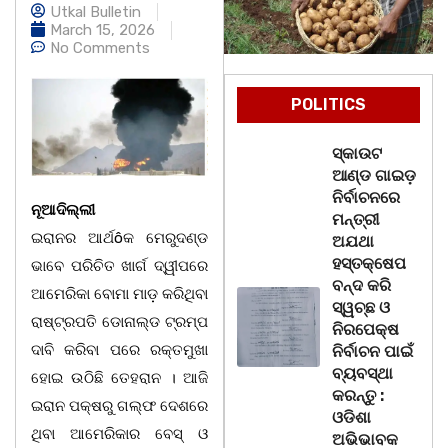
Utkal Bulletin
March 15, 2026
No Comments
POLITICS
ସ୍କାଉଟ
ଆଣ୍ଡ ଗାଇଡ଼
ନିର୍ବାଚନରେ
ନୂଆଦିଲ୍ଲୀ
ମନ୍ତ୍ରୀ
ଇରାନର ଆର୍ଥôକ ମେରୁଦଣ୍ଡ
ଅଯଥା
ହସ୍ତକ୍ଷେପ
ଭାବେ ପରିଚିତ ଖାର୍ଗ ଦ୍ୱୀପରେ
ବନ୍ଦ କରି
ଆମେରିକା ବୋମା ମାଡ଼ କରିଥିବା
ସ୍ୱଚ୍ଛ ଓ
ରାଷ୍ଟ୍ରପତି ଡୋନାଲ୍ଡ ଟ୍ରମ୍ପ
ନିରପେକ୍ଷ
ଦାବି କରିବା ପରେ ରକ୍ତମୁଖା
ନିର୍ବାଚନ ପାଇଁ
ବ୍ୟବସ୍ଥା
ହୋଇ ଉଠିଛି ତେହରାନ । ଆଜି
କରନ୍ତୁ :
ଇରାନ ପକ୍ଷରୁ ଗଲ୍ଫ ଦେଶରେ
ଓଡିଶା
ଥିବା ଆମେରିକାର ବେସ୍ ଓ
ଅଭିଭାବକ