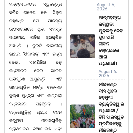
ମନ୍ତ୍ରଣାଳୟର ସ୍ୱତନ୍ତ୍ର
August 6,
2026
ସଚିବ ରାଜେଶ କେ. ସିହ୍ନା
ଆତ୍ମହତ୍ୟା
କହିଛନ୍ତି ଯେ ପାରସ୍ୟ
କରୁଥିବା
ଉପସାଗରରେ ଥିବା ସମସ୍ତ
ଯୁବକକୁ ଦେବ
ଦୂତ ସାଜି
ଭାରତୀୟ ନାବିକ ସୁରକ୍ଷିତ
ଜୀବନ
ଅଛନ୍ତି । ଦୁଇଟି ଭାରତୀୟ
ବଞ୍ଚାଇଲେ
ଜାହାଜ, ‘ଶିବାଲିକ୍‘ ଏବଂ ‘ନନ୍ଦା
ଥାନା
ଦେବୀ’, ଏଲପିଜିର ବଡ଼
ଅଧିକାରୀ।
କନ୍ଟନେର ନେଇ ଭାରତ
August 6,
2026
ଅଭିମୁଖେ ଆସୁଛନ୍ତି । ଏହି
ନୀଳକଣ୍ଠ
ଜାହାଜଗୁଡ଼ିକ ମାର୍ଚ୍ଚ ୧୫୬-୧୭
ଦାସ ଥିଲେ
ସୁଦ୍ଧା ମୁନ୍ଦ୍ରା ଏବଂ କାଣ୍ଡଲା
ବହୁମୁଖୀ
ବନ୍ଦରରେ ପହଞ୍ଚିବ ।
ବ୍ୟକ୍ତିତ୍ୱ ର
ଅଧିକାରୀ /
ବନ୍ଦରଗୁଡ଼ିକୁ ଗ୍ୟାସ ବହନ
ତିନି ସାରସ୍ୱତ
କରୁଥିବା ଜାହାଜଗୁଡ଼ିକୁ
ପ୍ରତିଭାଙ୍କୁ
ପ୍ରାଥମିକତା ଦିଆଯାଉଛି ଏବଂ
ନୀଳକଣ୍ଠ