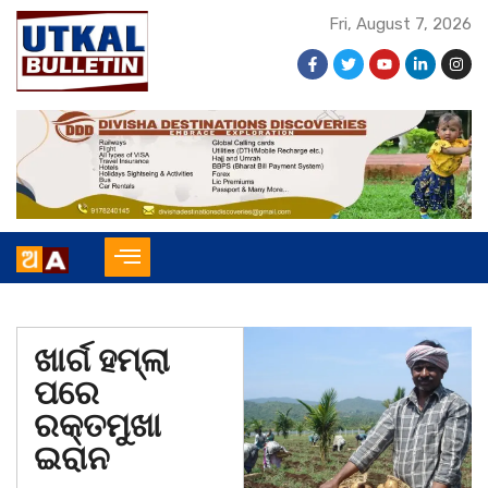
Fri, August 7, 2026
ଖାର୍ଗ ହମ୍ଲା
ପରେ
ରକ୍ତମୁଖା
ଇରାନ