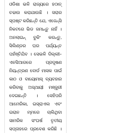
ଓଡିଶା ଭଳି ରାଜ୍ୟରେ ହଠାତ୍
ଚଢାଉ କରାଯାଉଛି । ସରାର
ସ୍ପଷ୍ଟ କରିଛନ୍ତି ଯେ, ଏଜେନ୍ସି
ନିକଟରେ ଭିଡ ଜମାନ୍ତୁ ନାହିଁ ।
ଅନଲାଇନ୍ ବୁକିଂ କରନ୍ତୁ,
ସିଲିଣ୍ଡର ଘର ପର୍ଯ୍ୟନ୍ତ
ପହଁଞ୍ଚିଯିବ । ସେଭଳି ଦିଲ୍ଲୀ-
ଏନସିଆରରେ ପ୍ରଦୂଷଣ
ନିୟନ୍ତ୍ରଣ ବୋର୍ଡ ମାସକ ପାଇଁ
କାଠ ଓ ବାୟୋମାସ୍ ବ୍ୟବହାର
କରିବାକୁ ଅସ୍ଥାୟୀ ମଞ୍ଜୁରୀ
ଦେଇଛନ୍ତି । ସେହିପରି
ଆମେରିକା, ଇସ୍ରାଏଲ ଏବଂ
ଇରାନ ମ୍ମରେ ଚାଲିଥିବା
ସାମରିକ ସଂଘର୍ଷ ତୃତୀୟ
ସପ୍ତାହରେ ପ୍ରବେଶ କରିଛି ।