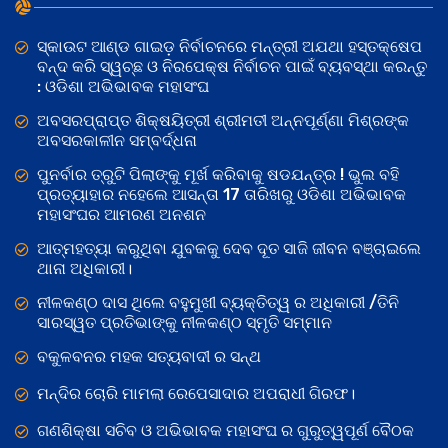
ସ୍କାଉଟ ଆଣ୍ଡ ଗାଇଡ଼ ନିର୍ବାଚନରେ ମନ୍ତ୍ରୀ ଅଯଥା ହସ୍ତକ୍ଷେପ
ବନ୍ଦ କରି ସ୍ୱଚ୍ଛ ଓ ନିରପେକ୍ଷ ନିର୍ବାଚନ ପାଇଁ ବ୍ୟବସ୍ଥା କରନ୍ତୁ
: ଓଡିଶା ଅଭିଭାବକ ମହାସଂଘ
ଅବସରପ୍ରାପ୍ତ ଶିକ୍ଷୟିତ୍ରୀ ଶ୍ରୀମତୀ ଅନ୍ନପୂର୍ଣ୍ଣା ମିଶ୍ରଙ୍କ
ଅବସରକାଳୀନ ସମ୍ବର୍ଦ୍ଧନା
ପୁନର୍ବାର ତ୍ରୁଟି ପିଲାଙ୍କୁ ମୂର୍ଖ କରିବାକୁ ଷଡଯନ୍ତ୍ର ! ଭୁଲ ବହି
ପ୍ରତ୍ୟାହାର ନହେଲେ ଆସନ୍ତା 17 ତାରିଖରୁ ଓଡିଶା ଅଭିଭାବକ
ମହାସଂଘର ଆମରଣ ଅନଶନ
ଆତ୍ମହତ୍ୟା କରୁଥିବା ଯୁବକକୁ ଦେବ ଦୂତ ସାଜି ଜୀବନ ବଞ୍ଚାଇଲେ
ଥାନା ଅଧିକାରୀ।
ନୀଳକଣ୍ଠ ଦାସ ଥିଲେ ବହୁମୁଖୀ ବ୍ୟକ୍ତିତ୍ୱ ର ଅଧିକାରୀ /ତିନି
ସାରସ୍ୱତ ପ୍ରତିଭାଙ୍କୁ ନୀଳକଣ୍ଠ ସ୍ମୃତି ସମ୍ମାନ
ବକୁଳବନର ମହକ ସତ୍ୟବାଦୀ ର ସନ୍ଥ
ମନ୍ଦିର ଚୋରି ମାମଲା ରେପେସାଦାର ଅପରାଧୀ ଗିରଫ।
ଗଣଶିକ୍ଷା ସଚିବ ଓ ଅଭିଭାବକ ମହାସଂଘ ର ଗୁରୁତ୍ୱପୂର୍ଣ ବୈଠକ