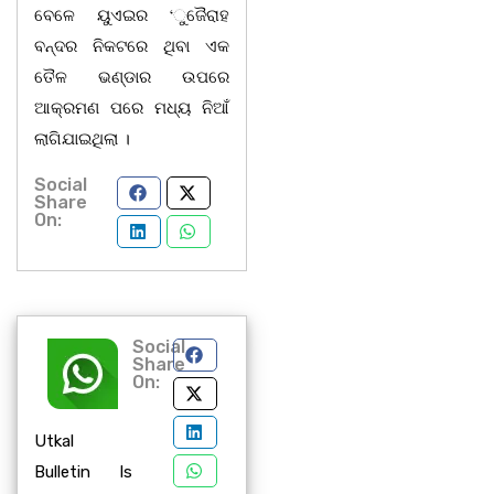
ବେଳେ ୟୁଏଇର ‘ୁଜୈରାହ
ବନ୍ଦର ନିକଟରେ ଥିବା ଏକ
ତୈଳ ଭଣ୍ଡାର ଉପରେ
ଆକ୍ରମଣ ପରେ ମଧ୍ୟ ନିଆଁ
ଲାଗିଯାଇଥିଲା ।
Social
Share
On:
Social
Share
On:
Utkal
Bulletin Is