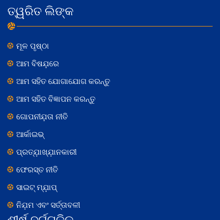
ତ୍ୱରିତ ଲିଙ୍କ
ମୂଳ ପୃଷ୍ଠା
ଆମ ବିଷଯ଼ରେ
ଆମ ସହିତ ଯୋଗାଯୋଗ କରନ୍ତୁ
ଆମ ସହିତ ବିଜ୍ଞାପନ କରନ୍ତୁ
ଗୋପନୀଯ଼ତା ନୀତି
ଆର୍କାଇଭ୍
ପ୍ରତ୍ଯ଼ାଖ୍ଯ଼ାନକାରୀ
ଫେରସ୍ତ ନୀତି
ସାଇଟ୍ ମ୍ଯ଼ାପ୍
ନିଯ଼ମ ଏବଂ ସର୍ତ୍ତାବଳୀ