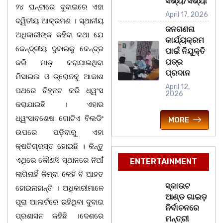
ସଭ୍ୟ/ସଭ୍ୟା
୨୪ ଘନ୍ଟାରେ ଦୁବାଇରେ ଏହା
April 17, 2026
ଦ୍ୱିତୀୟ ଆକ୍ରମଣ । ସ୍ଥାନୀୟ
ଜନଗଣନା
ଅଧିକାରୀଙ୍କ କହିବା କଥା ଯେ
କାର୍ଯ୍ୟକ୍ରମ
କେନ୍ଦ୍ରୀୟ ଦୁବାଇକୁ କେନ୍ଦ୍ର
ପାଇଁ ନିଯୁକ୍ତି
ପତ୍ର
କରି ମାଡ଼ କରାଯାଇଥିବା
ପ୍ରଦାନ
ମିସାଇଲ ଓ ଡ୍ରୋନକୁ ଆକାଶ
April 12,
ପଥରେ ଚିହ୍ନଟ କରି ଧ୍ୱଂସ
2026
କରାଯାଇଛି । ଏହାର
ଧ୍ୱଂସାବଶେଷ ଗୋଟିଏ ବିଲଡିଂ
MORE
ଉପରେ ପଡ଼ିବାରୁ ଏହା
କ୍ଷତିଗ୍ରସ୍ତ ହୋଇଛି । କିନ୍ତୁ
ଏଥିରେ କୌଣସି ସ୍ଥାନରେ ନିଆଁ
ENTERTAINMENT
ଲାଗିନାହିଁ କିମ୍ବା କେହି ବି ଆହତ
ସ୍କାଉଟ
ହୋଇନାହାନ୍ତି । ଅଧିକାରୀମାନେ
ଆଣ୍ଡ ଗାଇଡ଼
ପୂରା ଆଲର୍ଟରେ ରହିଥିବା ଦୁବାଇ
ନିର୍ବାଚନରେ
ପ୍ରଶାସନ କହିଛି ।ଦେଶରେ
ମନ୍ତ୍ରୀ