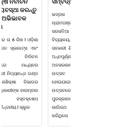
ସମ୍ବର୍ଦ୍ଧନା
ଆସନ୍ତା 17 ତାରିଖରୁ
ଓଡିଶା ଅଭିଭାବକ
ଭଦ୍ରକ ବ୍ଲକ ଜଗଦଳପୁର
ମହାସଂଘର ଆମରଣ
ଗ୍ରାମପଞ୍ଚାୟତ ଅନ୍ତର୍ଗତ
ଅନଶନ
ସରସତିଆ ସରକାରୀ ପ୍ରାଥମିକ
ବିଦ୍ୟାଳୟ, ସରସତିଆର
ଭୁବନେଶ୍ୱର ତା 4 ରିଖ l ସତେ
ସହକାରୀ ଶିକ୍ଷୟିତ୍ରୀ ଶ୍ରୀମତୀ
ଯେମିତି ପିଲାଙ୍କ ପାଠ ପଢା ପାଇଁ
ଅନ୍ନପୂର୍ଣ୍ଣା ମିଶ୍ରଙ୍କର
ସରକାରଙ୍କ ଧ୍ୟାନ ହିଁ ନାହିଁ l
ଅବସରକାଳୀନ ସମ୍ବର୍ଦ୍ଧନା
ପ୍ରଥମ ଶ୍ରେଣୀ ବହିରେ ପୁଣି
ଉତ୍ସବ ଅନୁଷ୍ଠିତ
ମହାତ୍ରୁଟି l ବର୍ଣମାଳାରେ ସ୍ୱର
ହୋଇଯାଇଅଛି । ଉକ୍ତ
ବର୍ଣ ଓ ବ୍ୟଞ୍ଜନ ବର୍ଣକୁ ନେଇ
ଉତ୍ସବରେ ରାଜ୍ୟପାଳ
ଘୋର
ପୁରସ୍କାରପ୍ରାପ୍ତ ଶିକ୍ଷକ
ଭାଗିରଥ ନାୟକ ସଭାପତିତ୍ଵ
କରିଥିଲେ