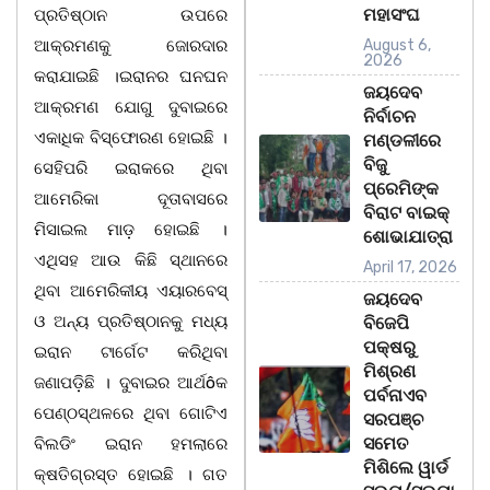
ମହାସଂଘ
ପ୍ରତିଷ୍ଠାନ ଉପରେ
ଆକ୍ରମଣକୁ ଜୋରଦାର
August 6,
2026
କରାଯାଇଛି ।ଇରାନର ଘନଘନ
ଜୟଦେବ
ଆକ୍ରମଣ ଯୋଗୁ ଦୁବାଇରେ
ନିର୍ବାଚନ
ଏକାଧିକ ବିସ୍ଫୋରଣ ହୋଇଛି ।
ମଣ୍ଡଳୀରେ
ବିଜୁ
ସେହିପରି ଇରାକରେ ଥିବା
ପ୍ରେମିଙ୍କ
ଆମେରିକା ଦୂତାବାସରେ
ବିରାଟ ବାଇକ୍
ମିସାଇଲ ମାଡ଼ ହୋଇଛି ।
ଶୋଭାଯାତ୍ରା
ଏଥିସହ ଆଉ କିଛି ସ୍ଥାନରେ
April 17, 2026
ଥିବା ଆମେରିକୀୟ ଏୟାରବେସ୍
ଜୟଦେବ
ଓ ଅନ୍ୟ ପ୍ରତିଷ୍ଠାନକୁ ମଧ୍ୟ
ବିଜେପି
ପକ୍ଷରୁ
ଇରାନ ଟାର୍ଗେଟ କରିଥିବା
ମିଶ୍ରଣ
ଜଣାପଡ଼ିଛି । ଦୁବାଇର ଆର୍ଥôକ
ପର୍ବନାଏବ
ପେଣ୍ଠସ୍ଥଳରେ ଥିବା ଗୋଟିଏ
ସରପଞ୍ଚ
ସମେତ
ବିଲଡିଂ ଇରାନ ହମଲାରେ
ମିଶିଲେ ୱାର୍ଡ
କ୍ଷତିଗ୍ରସ୍ତ ହୋଇଛି । ଗତ