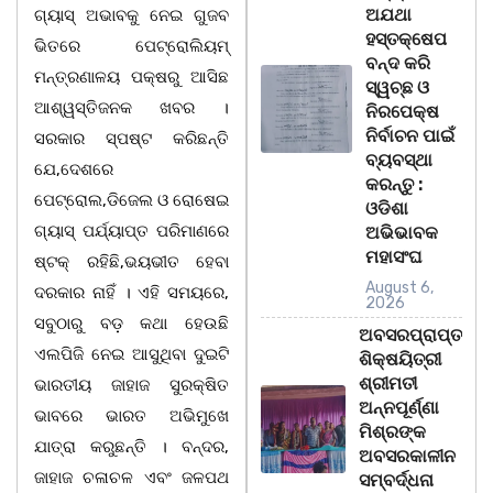
ଅଯଥା
ଗ୍ୟାସ୍ ଅଭାବକୁ ନେଇ ଗୁଜବ
ହସ୍ତକ୍ଷେପ
ଭିତରେ ପେଟ୍ରୋଲିୟମ୍
ବନ୍ଦ କରି
ମନ୍ତ୍ରଣାଳୟ ପକ୍ଷରୁ ଆସିଛ
ସ୍ୱଚ୍ଛ ଓ
ଆଶ୍ୱସ୍ତିଜନକ ଖବର ।
ନିରପେକ୍ଷ
ନିର୍ବାଚନ ପାଇଁ
ସରକାର ସ୍ପଷ୍ଟ କରିଛନ୍ତି
ବ୍ୟବସ୍ଥା
ଯେ,ଦେଶରେ
କରନ୍ତୁ :
ପେଟ୍ରୋଲ,ଡିଜେଲ ଓ ରୋଷେଇ
ଓଡିଶା
ଗ୍ୟାସ୍ ପର୍ଯ୍ୟାପ୍ତ ପରିମାଣରେ
ଅଭିଭାବକ
ମହାସଂଘ
ଷ୍ଟକ୍ ରହିଛି,ଭୟଭୀତ ହେବା
August 6,
ଦରକାର ନାହିଁ । ଏହି ସମୟରେ,
2026
ସବୁଠାରୁ ବଡ଼ କଥା ହେଉଛି
ଅବସରପ୍ରାପ୍ତ
ଏଲପିଜି ନେଇ ଆସୁଥିବା ଦୁଇଟି
ଶିକ୍ଷୟିତ୍ରୀ
ଶ୍ରୀମତୀ
ଭାରତୀୟ ଜାହାଜ ସୁରକ୍ଷିତ
ଅନ୍ନପୂର୍ଣ୍ଣା
ଭାବରେ ଭାରତ ଅଭିମୁଖେ
ମିଶ୍ରଙ୍କ
ଯାତ୍ରା କରୁଛନ୍ତି । ବନ୍ଦର,
ଅବସରକାଳୀନ
ଜାହାଜ ଚଳାଚଳ ଏବଂ ଜଳପଥ
ସମ୍ବର୍ଦ୍ଧନା