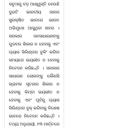
ସବୁଠାରୁ ବଡ଼ ଆଶ୍ୱସ୍ତି ହେଉଛି
ଦୁଇଟି ଭାରତୀୟ ଜାହାଜ
ସୁରକ୍ଷିତ ଭାବରେ ଭାରତ
ଅଭିମୁଖେ ଆସୁଥିବା ଖବର ।
ସରକାର ଜନସାଧାରଣଙ୍କୁ
ଗୁଜବର ଶିକାର ନ ହେବାକୁ ଏବଂ
ଗ୍ୟାସ ସିଲିଣ୍ଡର ବୁକିଂ କରିବା
ସମୟରେ ଭୟଭୀତ ନ ହେବାକୁ
ନିବେଦନ କରିଛନ୍ତି । ସରକାର
ସାଧାରଣ ଲୋକଙ୍କୁ କୌଣସି
ଭ୍ରାମକ ସୂଚନାର ଶିକାର ନ
ହେବାକୁ କିମ୍ବା ଭୟଭୀତ ନ
ହେବାକୁ ଏବଂ ପୂର୍ବରୁ ଗ୍ୟାସ
ସିଲିଣ୍ଡର ବୁକ୍ କରିବାକୁ ବିଶେଷ
ଭାବରେ ନିବେଦନ କରିଛନ୍ତି ।
ତଥ୍ୟ ଅନୁଯାୟୀ, ୧୩ ମାର୍ଚ୍ଚରେ