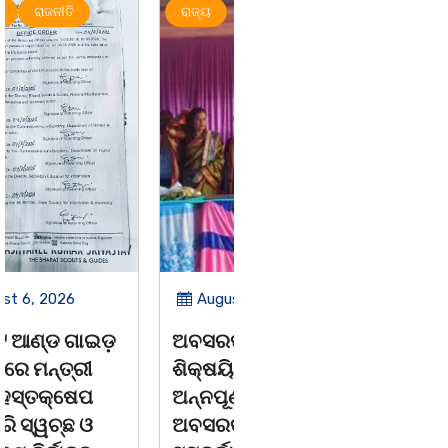
ରାଜ୍ୟ
ମହାନଗର
ରାଜ୍ୟ
August 6, 2026
August 6, 2026
ଅବସରପ୍ରାପ୍ତ
ପୁନର୍ବାର ତ୍ରୁଟି ପିଲାଙ୍କୁ
ଶିକ୍ଷୟିତ୍ରୀ ଶ୍ରୀମତୀ
ମୂର୍ଖ କରିବାକୁ
ଅନ୍ନପୂର୍ଣ୍ଣା ମିଶ୍ରଙ୍କ
ଷଡଯନ୍ତ୍ର ! ଭୁଲ ବହି
ଅବସରକାଳୀନ
ପ୍ରତ୍ୟାହାର ନହେଲେ