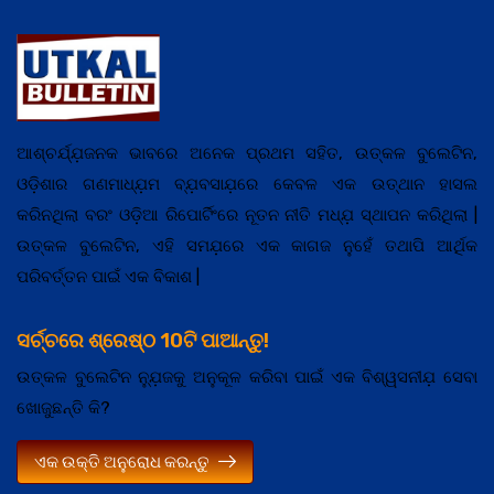
ଆଶ୍ଚର୍ଯ୍ଯ଼ଜନକ ଭାବରେ ଅନେକ ପ୍ରଥମ ସହିତ, ଉତ୍କଳ ବୁଲେଟିନ,
ଓଡ଼ିଶାର ଗଣମାଧ୍ଯ଼ମ ବ୍ଯ଼ବସାଯ଼ରେ କେବଳ ଏକ ଉତ୍ଥାନ ହାସଲ
କରିନଥିଲା ବରଂ ଓଡ଼ିଆ ରିପୋର୍ଟିଂରେ ନୂତନ ନୀତି ମଧ୍ଯ଼ ସ୍ଥାପନ କରିଥିଲା |
ଉତ୍କଳ ବୁଲେଟିନ, ଏହି ସମଯ଼ରେ ଏକ କାଗଜ ନୁହେଁ ତଥାପି ଆର୍ଥିକ
ପରିବର୍ତ୍ତନ ପାଇଁ ଏକ ବିକାଶ |
ସର୍ଚ୍ଚରେ ଶ୍ରେଷ୍ଠ 10ଟି ପାଆନ୍ତୁ!
ଉତ୍କଳ ବୁଲେଟିନ ନ୍ଯ଼ୁଜକୁ ଅନୁକୂଳ କରିବା ପାଇଁ ଏକ ବିଶ୍ୱସନୀଯ଼ ସେବା
ଖୋଜୁଛନ୍ତି କି?
ଏକ ଉକ୍ତି ଅନୁରୋଧ କରନ୍ତୁ