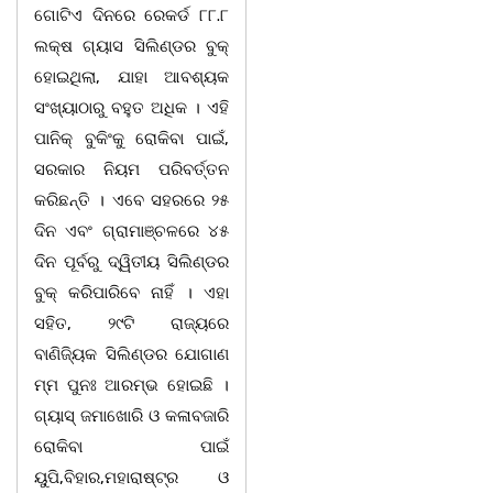
ଗୋଟିଏ ଦିନରେ ରେକର୍ଡ ୮୮.୮
ଲକ୍ଷ ଗ୍ୟାସ ସିଲିଣ୍ଡର ବୁକ୍
ହୋଇଥିଲା, ଯାହା ଆବଶ୍ୟକ
ସଂଖ୍ୟାଠାରୁ ବହୁତ ଅଧିକ । ଏହି
ପାନିକ୍ ବୁକିଂକୁ ରୋକିବା ପାଇଁ,
ସରକାର ନିୟମ ପରିବର୍ତ୍ତନ
କରିଛନ୍ତି । ଏବେ ସହରରେ ୨୫
ଦିନ ଏବଂ ଗ୍ରାମାଞ୍ଚଳରେ ୪୫
ଦିନ ପୂର୍ବରୁ ଦ୍ୱିତୀୟ ସିଲିଣ୍ଡର
ବୁକ୍ କରିପାରିବେ ନାହିଁ । ଏହା
ସହିତ, ୨୯ଟି ରାଜ୍ୟରେ
ବାଣିଜ୍ୟିକ ସିଲିଣ୍ଡର ଯୋଗାଣ
ମ୍ମ ପୁନଃ ଆରମ୍ଭ ହୋଇଛି ।
ଗ୍ୟାସ୍ ଜମାଖୋରି ଓ କଳାବଜାରି
ରୋକିବା ପାଇଁ
ୟୁପି,ବିହାର,ମହାରାଷ୍ଟ୍ର ଓ