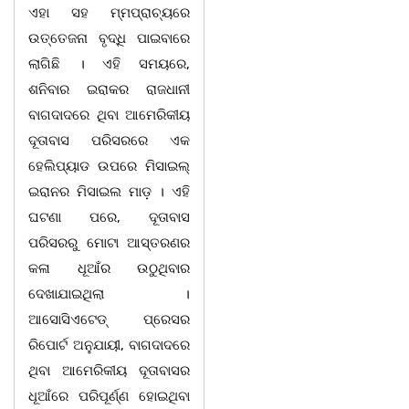
ଏହା ସହ ମ୍ମପ୍ରାଚ୍ୟରେ
ଉତ୍ତେଜନା ବୃଦ୍ଧି ପାଇବାରେ
ଲାଗିଛି । ଏହି ସମୟରେ,
ଶନିବାର ଇରାକର ରାଜଧାନୀ
ବାଗଦାଦରେ ଥିବା ଆମେରିକୀୟ
ଦୂତାବାସ ପରିସରରେ ଏକ
ହେଲିପ୍ୟାଡ ଉପରେ ମିସାଇଲ୍
ଇରାନର ମିସାଇଲ ମାଡ଼ । ଏହି
ଘଟଣା ପରେ, ଦୂତାବାସ
ପରିସରରୁ ମୋଟା ଆସ୍ତରଣର
କଳା ଧୂଆଁର ଉଠୁଥିବାର
ଦେଖାଯାଇଥିଲା ।
ଆସୋସିଏଟେଡ୍ ପ୍ରେସର
ରିପୋର୍ଟ ଅନୁଯାୟୀ, ବାଗଦାଦରେ
ଥିବା ଆମେରିକୀୟ ଦୂତାବାସର
ଧୂଆଁରେ ପରିପୂର୍ଣ୍ଣ ହୋଇଥିବା