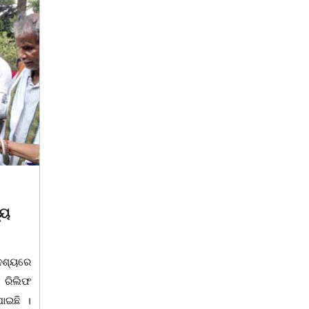
August 7, 2026
A
ଇନା
ସମାଜସେବୀ ଗୋଲାପ ଦାସଙ୍କ
ନାଚ
ଏକାଦଶାହରେ ଶ୍ରଦ୍ଧା ସୁମନ ଅର୍ପଣ
ପ୍ରତ
ମ୍ବାଦିକ
ନ୍ତା,୭|
ଚିଲିକା, ୭। ୮:ଚିଲିକା ବ୍ଲକ କୁମାଣ୍ଡାଳପାଟଣା
ଚିଲିକ
ୁଲ ଅଫ
ପଞ୍ଚାୟତ କୁମାଣ୍ଡାଳ ଗ୍ରାମ ନିବାସୀ ଦିବାକର
୪୬ ତ
ଅନ୍ତା-
ଦାସଙ୍କ ପତ୍ନୀ ତଥା ଚିଲିକା ଆଞ୍ଚଳିକ ବିକାଶ
ପରି