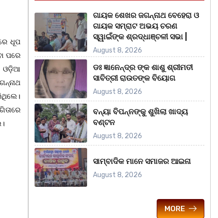
ଗାୟକ ଶେଖର ଜଗନ୍ନାଥ ବେହେରା ଓ
ଗାୟକ ସମ୍ରାଟ ଅଭୟ ଚରଣ
ସ୍ୱାଇଁଙ୍କ ଶ୍ରଦ୍ଧାଞ୍ଚଳୀ ସଭା |
ରେ ଧୂପ
August 8, 2026
ବା ପରେ
ଡଃ ଜ୍ଞାନେନ୍ଦ୍ର ଙ୍କ ଶାଶୁ ଶ୍ରୀମତୀ
 ଓଡ଼ିଆ
ସାବିତ୍ରୀ ରାଉତଙ୍କ ବିୟୋଗ
ଗନ୍ନାଥ
August 8, 2026
ିଥିଲେ।
ୋଗିତାରେ
ବନ୍ୟା ବିପନ୍ନଙ୍କୁ ଶୁଖିଲା ଖାଦ୍ୟ
ବଣ୍ଟନ
େ।
August 8, 2026
ସାମ୍ବାଦିକ ମାନେ ସମାଜର ଆଇନା
August 8, 2026
MORE