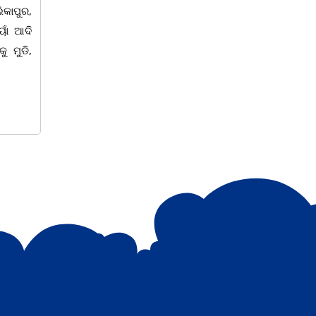
କ ସଂଘର
ପରିଷଦର ସମ୍ପାଦକ ପ୍ରମୋଦ କୁମାର ଦାସଙ୍କ
ମହାବ
ାହର ସହ
ମା' ଗୋଲାପ ଦାସ (୮୫)ଙ୍କ ଏକାଦଶାହ
ପଟ୍ଟ
 ସଦସ୍ୟ
ଶ୍ରଦ୍ଧାଞ୍ଚଳୀ ସଭା ଅନୁଷ୍ଠିତ ହୋଇଥିଲା
ପ୍ରତି
ମହାବି