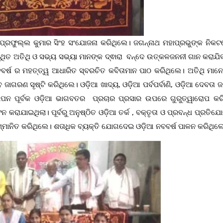
ରଫୁଲ୍ଲ କୁମାର ସିଂହ ସଂଯୋଜନା କରିଥିଲେ। ଜଗନ୍ନାଥ ମହାପ୍ରଭୁଙ୍କ ନିକଟ
୍ଥିତ ଅତିଥି ଓ ସଭ୍ୟ ସଭ୍ୟା ମାନଙ୍କ ଦ୍ଵାରା ବନ୍ଦେ ଉତ୍କଳଜନନୀ ଗାନ କରାଯି
ବବର୍ଷ ର ମହତ୍ତ୍ୱ ଆଧାରିତ ସ୍ବରଚିତ କବିତାମାନ ପାଠ କରିଥିଲେ। ଅତିଥି ମାନେ
ଗରଣ ସୃଷ୍ଟି କରିଥିଲେ। ଓଡ଼ିଆ ଖାଦ୍ୟ, ଓଡ଼ିଆ ପର୍ବପର୍ବାଣି, ଓଡ଼ିଆ ଦେବତା ଜ
୍ଥାପନ ପୂର୍ବକ ଓଡ଼ିଆ ଭାଗବତର ପ୍ରଚାର ପ୍ରସାର ଉପରେ ଗୁରୁତ୍ୱାରୋପ କର
ରାଯାଇଥିଲା। ପୂର୍ବରୁ ଅନୁଷ୍ଠିତ ଓଡ଼ିଆ ତର୍କ , ବକ୍ତୃତା ଓ ପ୍ରବନ୍ଧ ପ୍ରତିଯ
ମାନିତ କରିଥିଲେ। ଶତାଧିକ ବ୍ୟକ୍ତି ଯୋଗଦେଇ ଓଡ଼ିଆ ନବବର୍ଷ ପାଳନ କରିଥିଲ