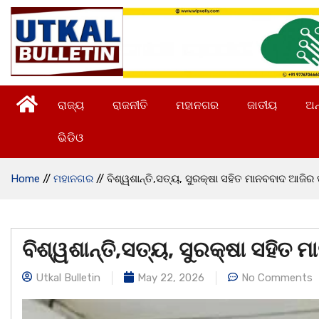
ରାଜ୍ୟ
ରାଜନୀତି
ମହାନଗର
ଜାତୀୟ
ଅନ
ଭିଡିଓ
Home
//
ମହାନଗର
//
ବିଶ୍ୱଶାନ୍ତି,ସତ୍ୟ, ସୁରକ୍ଷା ସହିତ ମାନବବାଦ ଆଜିର 
ବିଶ୍ୱଶାନ୍ତି,ସତ୍ୟ, ସୁରକ୍ଷା ସହିତ 
Utkal Bulletin
May 22, 2026
No Comments