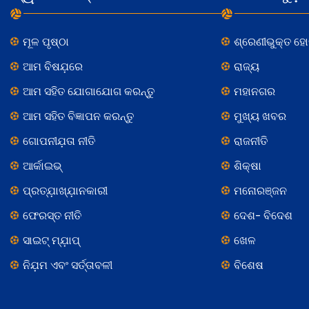
ମୂଳ ପୃଷ୍ଠା
ଶ୍ରେଣୀଭୁକ୍ତ ହ
ଆମ ବିଷଯ଼ରେ
ରାଜ୍ୟ
ଆମ ସହିତ ଯୋଗାଯୋଗ କରନ୍ତୁ
ମହାନଗର
ଆମ ସହିତ ବିଜ୍ଞାପନ କରନ୍ତୁ
ମୁଖ୍ୟ ଖବର
ଗୋପନୀଯ଼ତା ନୀତି
ରାଜନୀତି
ଆର୍କାଇଭ୍
ଶିକ୍ଷା
ପ୍ରତ୍ଯ଼ାଖ୍ଯ଼ାନକାରୀ
ମନୋରଞ୍ଜନ
ଫେରସ୍ତ ନୀତି
ଦେଶ- ବିଦେଶ
ସାଇଟ୍ ମ୍ଯ଼ାପ୍
ଖେଳ
ନିଯ଼ମ ଏବଂ ସର୍ତ୍ତାବଳୀ
ବିଶେଷ