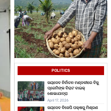
POLITICS
ଜୟଦେବ ନିର୍ବାଚନ ମଣ୍ଡଳୀରେ ବିଜୁ
ପ୍ରେମିଙ୍କ ବିରାଟ ବାଇକ୍
ଶୋଭାଯାତ୍ରା
April 17, 2026
ଜୟଦେବ ବିଜେପି ପକ୍ଷରୁ ମିଶ୍ରଣ