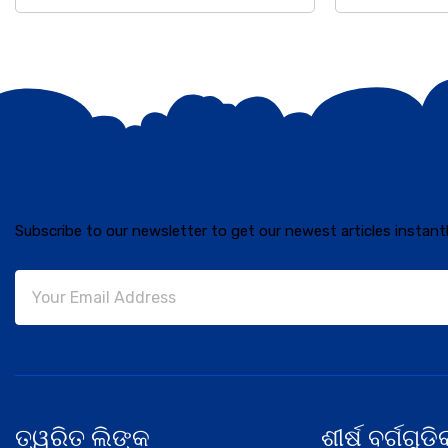
Subscribe to our newsletter to get our newest articles instantl
ତ୍ୱରିତ ଲିଙ୍କ
ଶୀର୍ଷ ବର୍ଗଗୁଡ଼ି