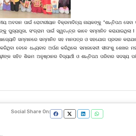
ୟ ଅବଦାନ ପାଇଁ ରୋଟାରୀୟାନ ବିକ୍ରମାଦିତ୍ୟ ନାୟକଙ୍କୁ “ଶାନ୍ତିପଥ ସେବା 
କୁ ପୁଜ୍ୟପୂଜା, ସଂଗ୍ରାମ ପାଇଁ ସ୍ୱତନ୍ତ୍ର ଭାବେ ସମ୍ମାନିତ କରାଯାଇଥିଲା l 
 ଶିକ୍ଷାଜ୍ୟୋତି ସମ୍ମାନରେ ସମ୍ମାନିତ ସହ ମାନପତ୍ର ଓ ସହଯୋଗ ପ୍ରଦାନ କରାଯାଇ
ନ କରିଥିବା ବେଳେ ଧନ୍ୟବାଦ ଅର୍ପଣ କରିଥିଲେ ସମାଜସେବୀ ସୀତାଂଶୁ ଶେଖର ମହ
଼ୀଙ୍କ ସହିତ ଶିଭମ ଅନୁଷ୍ଠାନର ବିଦ୍ୟାର୍ଥୀ ଓ ଶାନ୍ତିପଥ ପରିବାର ସଦସ୍ୟ ପର
Social Share On: