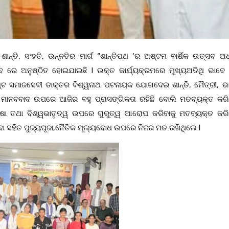
ାନ୍ତି, ସଂହତି, ଉନ୍ନତିର ମାର୍ଗ “ଶାନ୍ତିପଥ ‘ର ଅଷ୍ଟମ ବାର୍ଷିକ ଉତ୍ସବ ଅଧ
୍ବ ରେ ଅନୁଷ୍ଠିତ ହୋଇଯାଇଛି l ଉକ୍ତ କାର୍ଯ୍ୟକ୍ରମରେ ମୁଖ୍ୟଅତିଥି ଭାବେ ବ
ିଶିଷ୍ଟ ସମାଜସେବୀ ଡାକ୍ତର ବିଶ୍ୱନାଥ ପଟନାୟକ ଯୋଗଦେଇ ଶାନ୍ତି, ମୈତ୍ରୀ, ଭା
ା ମାନବବାଦ ଉପରେ ଆଜିର ବହୁ ପ୍ରାସଙ୍ଗିକତା ରହିଛି ବୋଲି ମତବ୍ୟକ୍ତ କରି
କ୍ଷା ତଥା ବିଶ୍ୱଭାତୃତ୍ୱ ଉପରେ ଗୁରୁତ୍ୱ ଆରୋପ କରିବାକୁ ମତବ୍ୟକ୍ତ କରି
ିବା ସହିତ ପୁଜ୍ୟପୂଜା,ନୈତିକ ମୂଲ୍ୟବୋଧ ଉପରେ ନିଜର ମତ ରଖିଥିଲେ l