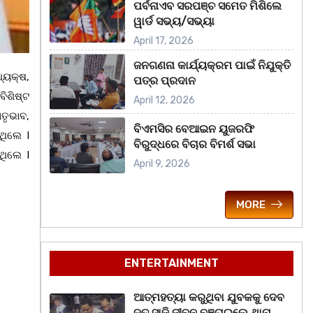
ପର୍ବନାଏବ ସରପଞ୍ଚ ସମେତ ମିଶିଲେ
ୱାର୍ଡ ସଭ୍ୟ/ସଭ୍ୟା
April 17, 2026
ଜନଗଣନା କାର୍ଯ୍ୟକ୍ରମ ପାଇଁ ନିଯୁକ୍ତି
୍ୟକ୍ଷ,
ପତ୍ର ପ୍ରଦାନ
ିଶିଷ୍ଟ
April 12, 2026
ତୃଭାବ,
ବିଏମସିର ବେଆଇନ ୟୁଜରଫି
ଥିଲେ l
ବିରୁଦ୍ଧରେ ବିଚାର ବିମର୍ଶ ସଭା
ଥିଲେ l
April 9, 2026
MORE
ENTERTAINMENT
ଆତ୍ମହତ୍ୟା କରୁଥିବା ଯୁବକକୁ ଦେବ
ଦୂତ ସାଜି ଜୀବନ ବଞ୍ଚାଇଲେ ଥାନା