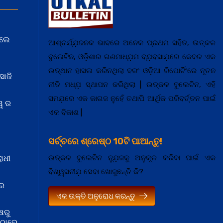
େଲେ
ଆଶ୍ଚର୍ଯ୍ଯ଼ଜନକ ଭାବରେ ଅନେକ ପ୍ରଥମ ସହିତ, ଉତ୍କଳ
ବୁଲେଟିନ, ଓଡ଼ିଶାର ଗଣମାଧ୍ଯ଼ମ ବ୍ଯ଼ବସାଯ଼ରେ କେବଳ ଏକ
ଉତ୍ଥାନ ହାସଲ କରିନଥିଲା ବରଂ ଓଡ଼ିଆ ରିପୋର୍ଟିଂରେ ନୂତନ
ସାଜି
ନୀତି ମଧ୍ଯ଼ ସ୍ଥାପନ କରିଥିଲା | ଉତ୍କଳ ବୁଲେଟିନ, ଏହି
ସମଯ଼ରେ ଏକ କାଗଜ ନୁହେଁ ତଥାପି ଆର୍ଥିକ ପରିବର୍ତ୍ତନ ପାଇଁ
ୱ ର
ଏକ ବିକାଶ |
ସର୍ଚ୍ଚରେ ଶ୍ରେଷ୍ଠ 10ଟି ପାଆନ୍ତୁ!
ଉତ୍କଳ ବୁଲେଟିନ ନ୍ଯ଼ୁଜକୁ ଅନୁକୂଳ କରିବା ପାଇଁ ଏକ
ାଧୀ
ବିଶ୍ୱସନୀଯ଼ ସେବା ଖୋଜୁଛନ୍ତି କି?
 ର
ଏକ ଉକ୍ତି ଅନୁରୋଧ କରନ୍ତୁ
ଷରୁ
ମଠାରେ