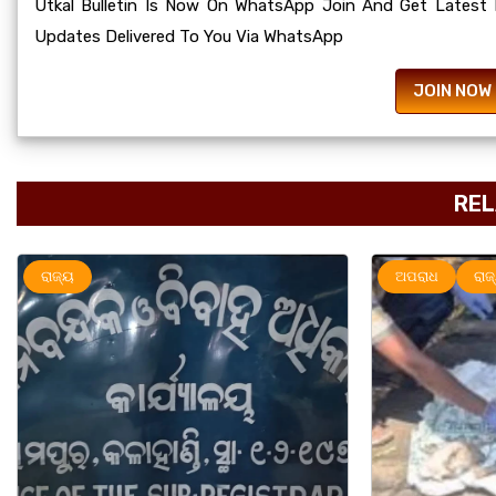
Utkal Bulletin Is Now On WhatsApp Join And Get Latest
Updates Delivered To You Via WhatsApp
JOIN NOW
REL
ଅପରାଧ
ରାଜ୍ୟ
ରାଜ୍ୟ