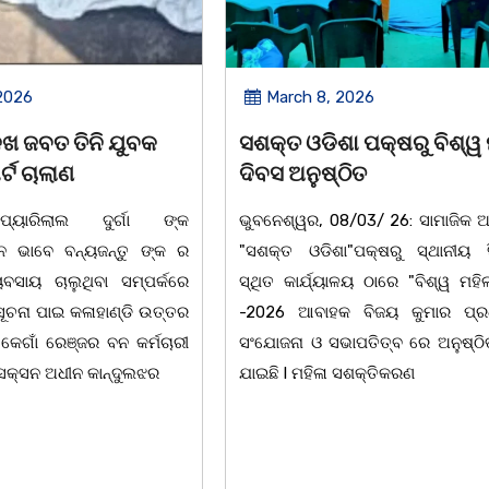
2026
March 8, 2026
 ପକ୍ଷରୁ ବିଶ୍ୱ ମହିଳା
ଆନ୍ତର୍ଜାତୀୟ ମହିଳା ଦିବସ
ିତ
ଉପଲକ୍ଷେ ନାଟକ ‘ଖାଣ୍ଟି ସୁନା
/03/ 26: ସାମାଜିକ ଅନୁଷ୍ଠାନ
ଚିଲିକା: ଆନ୍ତର୍ଜାତୀୟ ମହିଳା ଦିବ
"ପକ୍ଷରୁ ସ୍ଥାନୀୟ ସିଆରପି
ଅବସରରେ ବାଲୁଗାଁସ୍ଥିତ ମା' ଭଗବ
ଳୟ ଠାରେ "ବିଶ୍ୱ ମହିଳା ଦିବସ
ନିକେତନ ର ଓଡ଼ିଆ ଅସ୍ମିତା ଉପରେ 
 ବିଜୟ କୁମାର ପ୍ରଧାନଙ୍କ
ନାଟକ "ଖାଣ୍ଟି ସୁନା" ଗୈ।ରୀ ସାଂସ
ାପତିତ୍ବ ରେ ଅନୁଷ୍ଠିତ ହୋଇ
ପ୍ରତିଷ୍ଠାନ, ଖୋର୍ଦ୍ଧା ଆନୁକୁଲ୍ୟରେ 
ସଶକ୍ତିକରଣ
ହୋଇଯାଇଛି। ଡ଼ଃ ପ୍ରଦୀପ ଭୈମିକ ଙ୍କ