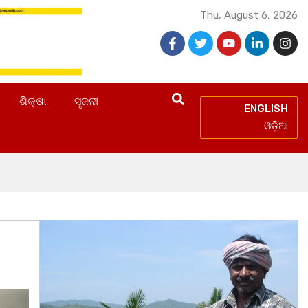
Thu, August 6, 2026
ଶିକ୍ଷା
ସୃଜନୀ
ENGLISH
ଓଡ଼ିଆ