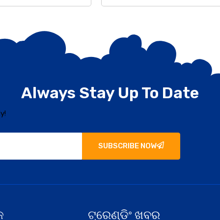
Always Stay Up To Date
y!
SUBSCRIBE NOW
କ
ଟ୍ରେଣ୍ଡିଂ ଖବର