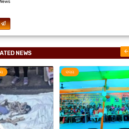
 News
ATED NEWS
ରାଜ୍ୟ