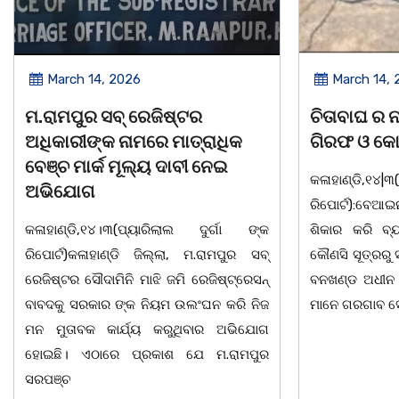
March 14, 2026
March 8, 
ଚିତାବାଘ ର ନଖ ଜବତ ତିନି ଯୁବକ
ସଶକ୍ତ ଓଡିଶା
ଗିରଫ ଓ କୋର୍ଟ ଚାଲାଣ
ଦିବସ ଅନୁଷ୍ଠ
କଳାହାଣ୍ଡି,୧୪|୩(ପ୍ୟାରିଲାଲ ଦୁର୍ଗା ଙ୍କ
ଭୁବନେଶ୍ୱର, 08
ରିପୋର୍ଟ):ବେଆଇନ ଭାବେ ବନ୍ୟଜନ୍ତୁ ଙ୍କ ର
"ସଶକ୍ତ ଓଡିଶା
ଶିକାର କରି ବ୍ୟବସାୟ ଚାଲୁଥିବା ସମ୍ପର୍କରେ
ସ୍ଥିତ କାର୍ଯ୍ୟା
କୌଣସି ସୂତ୍ରରୁ ସୂଚନା ପାଇ କଳାହାଣ୍ଡି ଉତ୍ତର
-2026 ଆବାହକ
ବନଖଣ୍ଡ ଅଧୀନ କେଗାଁ ରେଞ୍ଜର ବନ କର୍ମଚାରୀ
ସଂଯୋଜନା ଓ ସଭ
ମାନେ ଗରଗାବ ସେକ୍ସନ ଅଧୀନ କାନ୍ଦୁଲଝର
ଯାଇଛି l ମହିଳା 