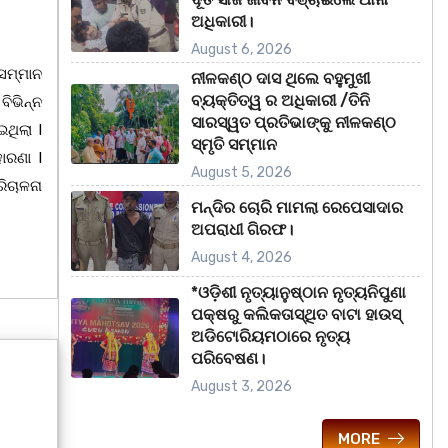
ଅଧିକାରୀ।
August 6, 2026
ସମ୍ମାନ
ନୀଳକଣ୍ଠ ଦାସ ଥିଲେ ବହୁମୁଖୀ
ବ୍ୟକ୍ତିତ୍ୱ ର ଅଧିକାରୀ /ତିନି
ବିଭିନ୍ନ
ସାରସ୍ୱତ ପ୍ରତିଭାଙ୍କୁ ନୀଳକଣ୍ଠ
ଥିଲା l
ସ୍ମୃତି ସମ୍ମାନ
ାରଣା l
August 5, 2026
ିଚାଳନା
ମନ୍ଦିର ଚୋରି ମାମଲା ରେପେସାଦାର
ଅପରାଧୀ ଗିରଫ।
August 4, 2026
*ଓଡ଼ିଶୀ ନୃତ୍ୟାନୁଷ୍ଠାନ ନୃତ୍ୟନିପୁଣା
ପକ୍ଷରୁ କଲିକତାସ୍ଥିତ ବାଟା ହାଉସ୍
ଅଡିଟୋରିୟମଠାରେ ନୃତ୍ୟ
ପରିବେଷଣ।
August 3, 2026
MORE