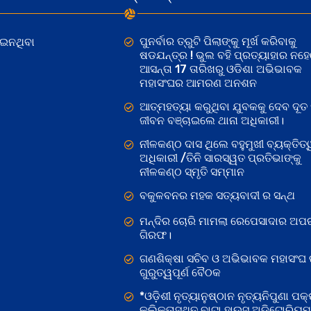
ପୁନର୍ବାର ତ୍ରୁଟି ପିଲାଙ୍କୁ ମୂର୍ଖ କରିବାକୁ
ୋଇନଥିବା
ଷଡଯନ୍ତ୍ର ! ଭୁଲ ବହି ପ୍ରତ୍ୟାହାର ନହ
ଆସନ୍ତା 17 ତାରିଖରୁ ଓଡିଶା ଅଭିଭାବକ
ମହାସଂଘର ଆମରଣ ଅନଶନ
ଆତ୍ମହତ୍ୟା କରୁଥିବା ଯୁବକକୁ ଦେବ ଦୂତ 
ଜୀବନ ବଞ୍ଚାଇଲେ ଥାନା ଅଧିକାରୀ।
ନୀଳକଣ୍ଠ ଦାସ ଥିଲେ ବହୁମୁଖୀ ବ୍ୟକ୍ତିତ୍
ଅଧିକାରୀ /ତିନି ସାରସ୍ୱତ ପ୍ରତିଭାଙ୍କୁ
ନୀଳକଣ୍ଠ ସ୍ମୃତି ସମ୍ମାନ
ବକୁଳବନର ମହକ ସତ୍ୟବାଦୀ ର ସନ୍ଥ
ମନ୍ଦିର ଚୋରି ମାମଲା ରେପେସାଦାର ଅପର
ଗିରଫ।
ଗଣଶିକ୍ଷା ସଚିବ ଓ ଅଭିଭାବକ ମହାସଂଘ
ଗୁରୁତ୍ୱପୂର୍ଣ ବୈଠକ
*ଓଡ଼ିଶୀ ନୃତ୍ୟାନୁଷ୍ଠାନ ନୃତ୍ୟନିପୁଣା ପକ୍
କଲିକତାସ୍ଥିତ ବାଟା ହାଉସ୍ ଅଡିଟୋରିୟ