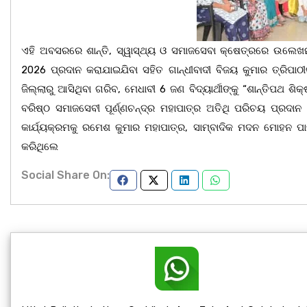
ଏହି ଅବସରରେ ଶାନ୍ତି, ସ୍ୱାସ୍ଥ୍ୟ ଓ ସମାଜସେବା କ୍ଷେତ୍ରରେ ଉଲେଖନୀ
2026 ପ୍ରଦାନ କରାଯାଇଯିବା ସହିତ ଗାନ୍ଧୀବାଦୀ ବିଜୟ କୁମାର ତ୍ରିପାଠୀଙ୍
ଜିଲ୍ଲାରୁ ଆସିଥିବା ଗରିବ, ମେଧାବୀ 6 ଜଣ ବିଦ୍ୟାର୍ଥୀଙ୍କୁ “ଶାନ୍ତିପଥ
ବରିଷ୍ଠ ସମାଜସେବୀ ପୂର୍ଣ୍ଣଚନ୍ଦ୍ର ମହାପାତ୍ର ଅତିଥି ପରିଚୟ ପ୍ରଦା
କାର୍ଯ୍ୟକ୍ରମକୁ ରମେଶ କୁମାର ମହାପାତ୍ର, ସାମ୍ବାଦିକ ମଦନ ମୋହନ ପାଢ
କରିଥିଲେ
Social Share On: