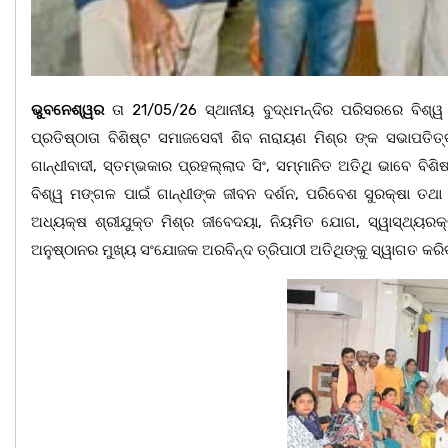
ଭୁବନେଶ୍ୱର
ତା 21/05/26 ସ୍ଥାନୀୟ ବୁଦ୍ଧମନ୍ଦିର ପରିସରରେ ବିଶ୍ୱ ଶ
ପ୍ରତିଷ୍ଠାତା ବିଶିଷ୍ଟ ସମାଜସେବୀ ଶିବ ନାରାୟଣ ମିଶ୍ର ଙ୍କ ସଭାପତିତ
ଗାନ୍ଧୀବାଦୀ, ସ୍ତମ୍ଭକାର ପ୍ରହଲ୍ଲାଦ ସିଂ, ସମ୍ମାନିତ ଅତିଥି ଭାବେ ବ
ବିଶ୍ୱ ମଙ୍ଗଳ ପାଇଁ ଗାନ୍ଧୀଙ୍କ ଜୀବନ ଦର୍ଶନ, ପରିବେଶ ସୁରକ୍ଷା ତଥ
ଅଧ୍ୟକ୍ଷ ଶ୍ରୀଯୁକ୍ତ ମିଶ୍ର ଜୀବେଦୟା, ନିୟମିତ ଯୋଗ, ସ୍ୱାସ୍ଥ୍ୟର
ଅନୁଷ୍ଠାନର ମୁଖ୍ୟ ସଂଯୋଜକ ଅରବିନ୍ଦ ତ୍ରିପାଠୀ ଅତିଥିଙ୍କୁ ସ୍ୱାଗତ କର