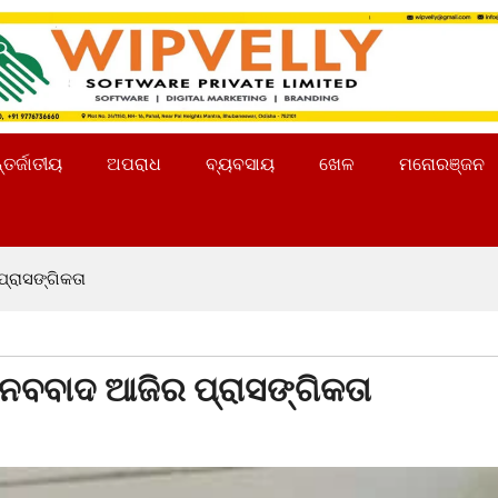
୍ତର୍ଜାତୀୟ
ଅପରାଧ
ବ୍ୟବସାୟ
ଖେଳ
ମନୋରଞ୍ଜନ
ପ୍ରାସଙ୍ଗିକତା
ମାନବବାଦ ଆଜିର ପ୍ରାସଙ୍ଗିକତା