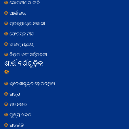
ଗୋପନୀଯ଼ତା ନୀତି
ଆର୍କାଇଭ୍
ପ୍ରତ୍ଯ଼ାଖ୍ଯ଼ାନକାରୀ
ଫେରସ୍ତ ନୀତି
ସାଇଟ୍ ମ୍ଯ଼ାପ୍
ନିଯ଼ମ ଏବଂ ସର୍ତ୍ତାବଳୀ
ଶୀର୍ଷ ବର୍ଗଗୁଡ଼ିକ
ଶ୍ରେଣୀଭୁକ୍ତ ହୋଇନଥିବା
ରାଜ୍ୟ
ମହାନଗର
ମୁଖ୍ୟ ଖବର
ରାଜନୀତି