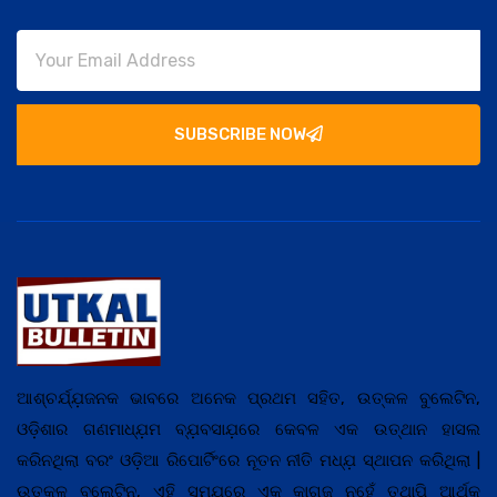
SUBSCRIBE NOW
ଆଶ୍ଚର୍ଯ୍ଯ଼ଜନକ ଭାବରେ ଅନେକ ପ୍ରଥମ ସହିତ, ଉତ୍କଳ ବୁଲେଟିନ,
ଓଡ଼ିଶାର ଗଣମାଧ୍ଯ଼ମ ବ୍ଯ଼ବସାଯ଼ରେ କେବଳ ଏକ ଉତ୍ଥାନ ହାସଲ
କରିନଥିଲା ବରଂ ଓଡ଼ିଆ ରିପୋର୍ଟିଂରେ ନୂତନ ନୀତି ମଧ୍ଯ଼ ସ୍ଥାପନ କରିଥିଲା |
ଉତ୍କଳ ବୁଲେଟିନ, ଏହି ସମଯ଼ରେ ଏକ କାଗଜ ନୁହେଁ ତଥାପି ଆର୍ଥିକ