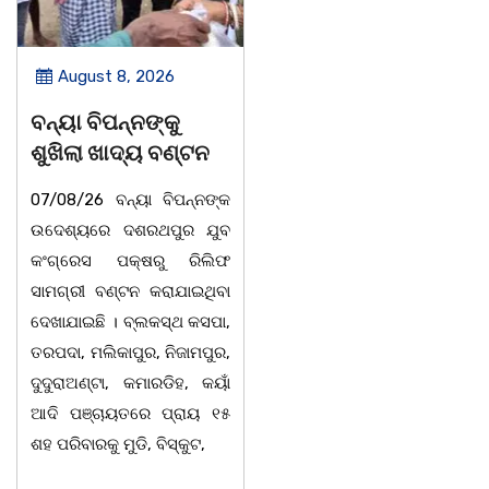
August 8, 2026
August 8, 2026
ବନ୍ୟା ବିପନ୍ନଙ୍କୁ
ସାମ୍ବାଦିକ ମାନେ
ଶୁଖିଲା ଖାଦ୍ୟ ବଣ୍ଟନ
ସମାଜର ଆଇନା
07/08/26 ବନ୍ୟା ବିପନ୍ନଙ୍କ
ବାଲିଅନ୍ତା-ପାହାଳ-ଧଉଳି
ଉଦେଶ୍ୟରେ ଦଶରଥପୁର ଯୁବ
କାର୍ଯ୍ୟରତ ସାମ୍ବାଦିକ ସଂଘର
କଂଗ୍ରେସ ପକ୍ଷରୁ ରିଲିଫ
ବାର୍ଷିକ ଉତ୍ସବ
ସାମଗ୍ରୀ ବଣ୍ଟନ କରାଯାଇଥିବା
ଅନୁଷ୍ଠିତବାଲିଅନ୍ତା,୭|୮:ଅଟଳା
ଦେଖାଯାଇଛି । ବ୍ଲକସ୍ଥ କସପା,
ସ୍ଥିତ ଆସ୍ଥା ସ୍କୁଲ ଅଫ
ତରପଦା, ମଲିକାପୁର, ନିଜାମପୁର,
ମ୍ୟାନେଜମେଣ୍ଟ
ଦୁଦୁରାଅଣ୍ଟା, କମାରଡିହ, କୟାଁ
ଅଡିଟୋରିୟମରେ ବାଲିଅନ୍ତା-
ଆଦି ପଞ୍ଚାୟତରେ ପ୍ରାୟ ୧୫
ପାହାଳ-ଧଉଳି କାର୍ଯ୍ୟରତ
ଶହ ପରିବାରକୁ ମୁଡି, ବିସ୍କୁଟ,
ସାମ୍ବାଦିକ ସଂଘର ବାର୍ଷିକ
ଉତ୍ସବ ଅତ୍ୟନ୍ତ ଉତ୍ସାହର