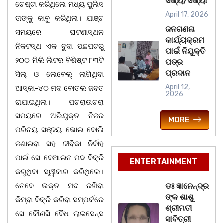
ସଭ୍ୟ/ସଭ୍ୟା
ଚେଷ୍ଟା କରିଥିଲେ ମଧ୍ୟ ପୁଲିସ
April 17, 2026
ତାଙ୍କୁ କାବୁ କରିଥିଲା। ଯାଞ୍ଚ
ଜନଗଣନା
ସମୟରେ ଘଟଣାସ୍ଥଳ
କାର୍ଯ୍ୟକ୍ରମ
ନିକଟସ୍ଥ ଏକ ବୁଦା ପଛପଟରୁ
ପାଇଁ ନିଯୁକ୍ତି
୨୦୦ ମିଲି ଲିଟର ବିଶିଷ୍ଟ ୮୩ଟି
ପତ୍ର
ପ୍ରଦାନ
ସିଲ୍ ଓ ଲେବେଲ୍ ଲାଗିଥିବା
April 12,
ଆସ୍କା-୪୦ ମଦ ବୋତଲ ଜବତ
2026
ରାଯାଇଥିଲା। ପଚରାଉଚରା
ସମୟରେ ଅଭିଯୁକ୍ତ ନିଜର
MORE
ପରିଚୟ ସଞ୍ଜୟ ଭୋଇ ବୋଲି
ଜଣାଇବା ସହ ଜୀବିକା ନିର୍ବାହ
ପାଇଁ ସେ ବେଆଇନ ମଦ ବିକ୍ରି
ENTERTAINMENT
କରୁଥିବା ସ୍ୱୀକାର କରିଥିଲେ।
ତେବେ ଉକ୍ତ ମଦ ରଖିବା
ଡଃ ଜ୍ଞାନେନ୍ଦ୍ର
ଙ୍କ ଶାଶୁ
କିମ୍ବା ବିକ୍ରି କରିବା ସମ୍ପର୍କରେ
ଶ୍ରୀମତୀ
ସେ କୌଣସି ବୈଧ ଲାଇସେନ୍ସ
ସାବିତ୍ରୀ