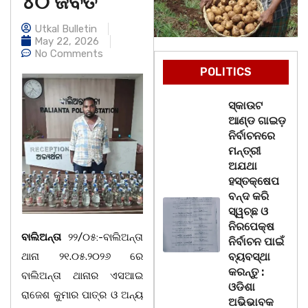
୪୦ ଜବତ
Utkal Bulletin
May 22, 2026
No Comments
POLITICS
ସ୍କାଉଟ
ଆଣ୍ଡ ଗାଇଡ଼
ନିର୍ବାଚନରେ
ମନ୍ତ୍ରୀ
ଅଯଥା
ହସ୍ତକ୍ଷେପ
ବନ୍ଦ କରି
ସ୍ୱଚ୍ଛ ଓ
ନିରପେକ୍ଷ
ବାଲିଅନ୍ତା
୨୨/୦୫:-ବାଲିଅନ୍ତା
ନିର୍ବାଚନ ପାଇଁ
ଥାନା ୨୧.୦୫.୨୦୨୬ ରେ
ବ୍ୟବସ୍ଥା
କରନ୍ତୁ :
ବାଲିଅନ୍ତା ଥାନାର ଏସଆଇ
ଓଡିଶା
ରାଜେଶ କୁମାର ପାତ୍ର ଓ ଅନ୍ୟ
ଅଭିଭାବକ