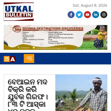
Sat, August 8, 2026
ବେଆଇନ ମଦ
ବିକ୍ରି କରି
ଯୁବକ ଗିରଫ।
୮୩ ଟି ଆସ୍କା