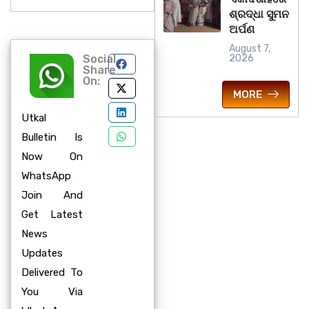
ଶ୍ରଦ୍ଧା ସୁମନ
ଅର୍ପଣ
August 7,
Social
2026
Share
On:
MORE
Utkal
Bulletin Is
Now On
WhatsApp
Join And
Get Latest
News
Updates
Delivered To
You Via