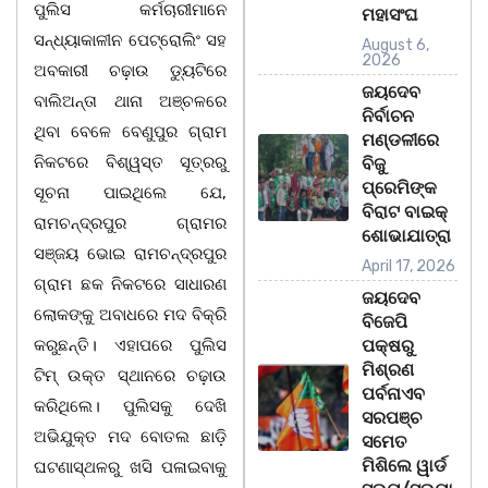
ପୁଲିସ କର୍ମଚାରୀମାନେ
ମହାସଂଘ
ସନ୍ଧ୍ୟାକାଳୀନ ପେଟ୍ରୋଲିଂ ସହ
August 6,
2026
ଅବକାରୀ ଚଢ଼ାଉ ଡ୍ୟୁଟିରେ
ଜୟଦେବ
ବାଲିଅନ୍ତା ଥାନା ଅଞ୍ଚଳରେ
ନିର୍ବାଚନ
ଥିବା ବେଳେ ବେଣୁପୁର ଗ୍ରାମ
ମଣ୍ଡଳୀରେ
ନିକଟରେ ବିଶ୍ୱସ୍ତ ସୂତ୍ରରୁ
ବିଜୁ
ପ୍ରେମିଙ୍କ
ସୂଚନା ପାଇଥିଲେ ଯେ,
ବିରାଟ ବାଇକ୍
ରାମଚନ୍ଦ୍ରପୁର ଗ୍ରାମର
ଶୋଭାଯାତ୍ରା
ସଞ୍ଜୟ ଭୋଇ ରାମଚନ୍ଦ୍ରପୁର
April 17, 2026
ଗ୍ରାମ ଛକ ନିକଟରେ ସାଧାରଣ
ଜୟଦେବ
ଲୋକଙ୍କୁ ଅବାଧରେ ମଦ ବିକ୍ରି
ବିଜେପି
କରୁଛନ୍ତି। ଏହାପରେ ପୁଲିସ
ପକ୍ଷରୁ
ମିଶ୍ରଣ
ଟିମ୍ ଉକ୍ତ ସ୍ଥାନରେ ଚଢ଼ାଉ
ପର୍ବନାଏବ
କରିଥିଲେ। ପୁଲିସକୁ ଦେଖି
ସରପଞ୍ଚ
ଅଭିଯୁକ୍ତ ମଦ ବୋତଲ ଛାଡ଼ି
ସମେତ
ମିଶିଲେ ୱାର୍ଡ
ଘଟଣାସ୍ଥଳରୁ ଖସି ପଳାଇବାକୁ