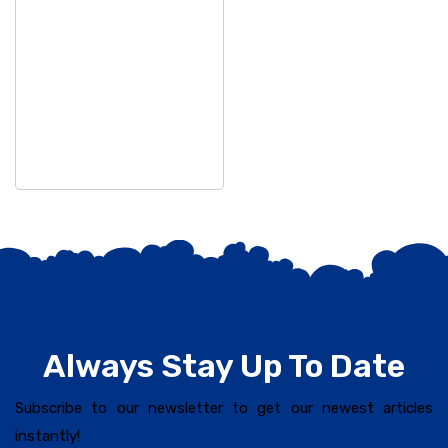
ସହ ଅନୁଷ୍ଠିତ ହୋଇଯାଇଛି।
ସଂଘର ବରିଷ୍ଠ ସଦସ୍ୟ ତଥା
ଉପଦେଷ୍ଟା କିଶୋର
Always Stay Up To Date
Subscribe to our newsletter to get our newest articles
instantly!