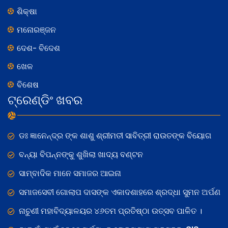
ଶିକ୍ଷା
ମନୋରଞ୍ଜନ
ଦେଶ- ବିଦେଶ
ଖେଳ
ବିଶେଷ
ଟ୍ରେଣ୍ଡିଂ ଖବର
ଡଃ ଜ୍ଞାନେନ୍ଦ୍ର ଙ୍କ ଶାଶୁ ଶ୍ରୀମତୀ ସାବିତ୍ରୀ ରାଉତଙ୍କ ବିୟୋଗ
ବନ୍ୟା ବିପନ୍ନଙ୍କୁ ଶୁଖିଲା ଖାଦ୍ୟ ବଣ୍ଟନ
ସାମ୍ବାଦିକ ମାନେ ସମାଜର ଆଇନା
ସମାଜସେବୀ ଗୋଲାପ ଦାସଙ୍କ ଏକାଦଶାହରେ ଶ୍ରଦ୍ଧା ସୁମନ ଅର୍ପଣ
ନାଚୁଣୀ ମହାବିଦ୍ୟାଳୟର ୪୬ତମ ପ୍ରତିଷ୍ଠା ଉତ୍ସବ ପାଳିତ ।