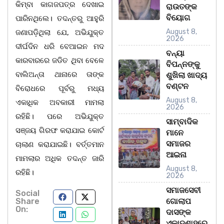
କିମ୍ବା କାଗଜପତ୍ର ଦେଖାଇ
ରାଉତଙ୍କ
ବିୟୋଗ
ପାରିନଥିଲେ। ତଦନ୍ତରୁ ଆହୁରି
August 8,
ଜଣାପଡ଼ିଥିଲା ଯେ, ଅଭିଯୁକ୍ତ
2026
ଦୀର୍ଘଦିନ ଧରି ବେଆଇନ ମଦ
ବନ୍ୟା
କାରବାରରେ ଜଡିତ ଥିବା ବେଳେ
ବିପନ୍ନଙ୍କୁ
ବାଲିଅନ୍ତା ଥାନାରେ ତାଙ୍କ
ଶୁଖିଲା ଖାଦ୍ୟ
ବଣ୍ଟନ
ବିରୋଧରେ ପୂର୍ବରୁ ମଧ୍ୟ
August 8,
ଏକାଧିକ ଅବକାରୀ ମାମଲା
2026
ରହିଛି। ପରେ ଅଭିଯୁକ୍ତ
ସାମ୍ବାଦିକ
ସଞ୍ଜୟ ଗିରଫ କରାଯାଇ କୋର୍ଟ
ମାନେ
ସମାଜର
ଚାଲାଣ କରାଯାଇଛି। ବର୍ତ୍ତମାନ
ଆଇନା
ମାମଲାର ଅଧିକ ତଦନ୍ତ ଜାରି
August 8,
ରହିଛି।
2026
ସମାଜସେବୀ
Social
Share
ଗୋଲାପ
On:
ଦାସଙ୍କ
ଏକାଦଶାହରେ