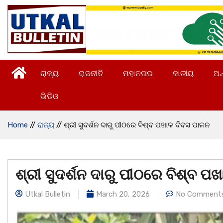
ରାଜ୍ୟ
ରାଜନୀତି
ମହାନଗର
ଜାତୀୟ
ଅନ
ଭିଡିଓ
Home
//
ରାଜ୍ୟ
//
ଶ୍ରୀ ସୁଦର୍ଶନ ଦାରୁ ପୀଠରେ ବିଶ୍ବ ପଖାଳ ଦିବସ ପାଳନ
ଶ୍ରୀ ସୁଦର୍ଶନ ଦାରୁ ପୀଠରେ ବିଶ୍ବ ପ
Utkal Bulletin
March 20, 2026
No Comment