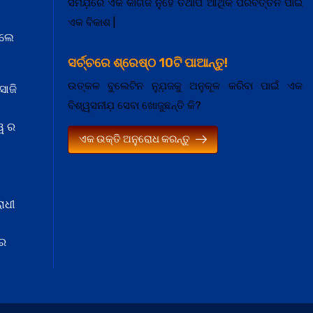
ସମଯ଼ରେ ଏକ କାଗଜ ନୁହେଁ ତଥାପି ଆର୍ଥିକ ପରିବର୍ତ୍ତନ ପାଇଁ
ଏକ ବିକାଶ |
େଲେ
ସର୍ଚ୍ଚରେ ଶ୍ରେଷ୍ଠ 10ଟି ପାଆନ୍ତୁ!
ଉତ୍କଳ ବୁଲେଟିନ ନ୍ଯ଼ୁଜକୁ ଅନୁକୂଳ କରିବା ପାଇଁ ଏକ
ସାଜି
ବିଶ୍ୱସନୀଯ଼ ସେବା ଖୋଜୁଛନ୍ତି କି?
ୱ ର
ଏକ ଉକ୍ତି ଅନୁରୋଧ କରନ୍ତୁ
ାଧୀ
 ର