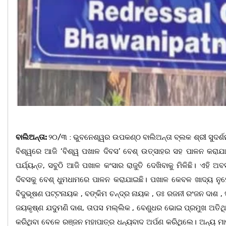
ବାଲିଅନ୍ତା:
୨୦/୩ : ଭୁବନେଶ୍ୱର ଉପକଣ୍ଠ ବାଲିଅନ୍ତା ବ୍ଲକ ଶ୍ରୀ ସୁଦର୍ଶ
ବିଶ୍ୱରେ ଆଜି ‘ବିଶ୍ୱ ପଖାଳ ଦିବସ’ ବେଶ୍ ଉତ୍ସାହର ସହ ପାଳନ କରାଯା
ପର୍ଯ୍ୟନ୍ତ, ସବୁଠି ଆଜି ପଖାଳ କଂସାର ରାଜୁତି ଦେଖିବାକୁ ମିଳିଛି। ଏହ
ଦିବସକୁ ବେଶ୍ ଧୁମଧାମରେ ପାଳନ କରାଯାଇଛି। ପଖାଳ କେବଳ ଖାଦ୍ୟ ନୁ
ବିଦୁଭୂଷଣ ପଟ୍ଟନାୟକ , ବଙ୍କିମ ଚନ୍ଦ୍ର ନାୟକ , ଡଃ ରଜନୀ ରଂଜନ ଦାଶ , ସୁବ
ଜୟକୃଷ୍ଣ ଯଦୁମଣି ଦାଶ, ତାପସ ମଲ୍ଲିକ , ବେଣୁଧର ଭୋଇ ପ୍ରମୁଖ ଅତିଥ
କରିଥିବା ବେଳେ ରଞ୍ଜନ ମହାପାତ୍ର ଧନ୍ୟବାଦ ଅର୍ପଣ କରିଥିଲେ। ଅନ୍ୟ ମ