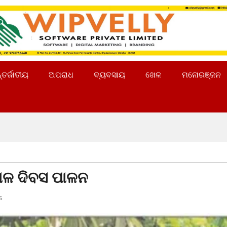
୍ତର୍ଜାତୀୟ
ଅପରାଧ
ବ୍ୟବସାୟ
ଖେଳ
ମନୋରଞ୍ଜନ
ଖାଳ ଦିବସ ପାଳନ
s