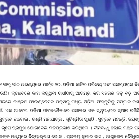
ନ ଦାରୁ ପୀଠ ଅରଣ୍ୟରେ ମାର୍ଚ୍ଚ ୨୦, ଓଡ଼ିଆ ଜାତିର ପରିଚୟ ଏବଂ ପରମ୍ପରାର ଦିନ
ଉଛି। କ୍ଷେତରେ କାମ କରୁଥିବା ଚାଷୀଠାରୁ ଆରମ୍ଭ କରି ସହରର ବଡ଼ ବଡ଼ ଅଟ୍
ି ଅବସରରେ କାଞ୍ଚନ ଫାଉଣ୍ଡେସନ ପକ୍ଷରୁ ମଧ୍ୟ ଓଡ଼ିଆ ସଂସ୍କୃତିକୁ ସମ୍ମାନ ଜଣ
ହେଁ, ଏକ ଆବେଗ ଓଡ଼ିଆ ଜୀବନଶୈଳୀରେ ପଖାଳର ଏକ ସ୍ୱତନ୍ତ୍ର ସ୍ଥାନ ରହିଛ
୍ରତ ଛାଟୋଇ , ରଶ୍ମି ମହାପାତ୍ର , ସୁଚିଶ୍ମିତା ପୃଷ୍ଠି , ସୁବ୍ରତ ମହାନ୍ତି, ଜୟଶ
ି ରୂପେ ପ୍ରମୁଖ ଯୋଗଦେଇ ମତପ୍ରକାଶ କରିଥିଲେ । ଦୀନବନ୍ଧୁ ଭୋଇ ମଞ୍ଚ ପର
ାନଙ୍କ ମଧ୍ୟରେ ବିଦ୍ୟାଭୂଷଣ ଭୋଳ , ପ୍ରଳୟ କୁମାର ଦାସ , ଆଶୁତୋଷ ଚୌଧୁରୀ, 