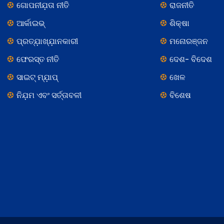
ଗୋପନୀଯ଼ତା ନୀତି
ରାଜନୀତି
ଆର୍କାଇଭ୍
ଶିକ୍ଷା
ପ୍ରତ୍ଯ଼ାଖ୍ଯ଼ାନକାରୀ
ମନୋରଞ୍ଜନ
ଫେରସ୍ତ ନୀତି
ଦେଶ- ବିଦେଶ
ସାଇଟ୍ ମ୍ଯ଼ାପ୍
ଖେଳ
ନିଯ଼ମ ଏବଂ ସର୍ତ୍ତାବଳୀ
ବିଶେଷ