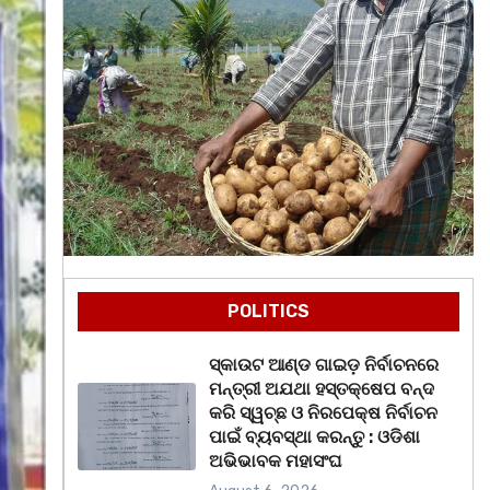
POLITICS
ସ୍କାଉଟ ଆଣ୍ଡ ଗାଇଡ଼ ନିର୍ବାଚନରେ
ମନ୍ତ୍ରୀ ଅଯଥା ହସ୍ତକ୍ଷେପ ବନ୍ଦ
କରି ସ୍ୱଚ୍ଛ ଓ ନିରପେକ୍ଷ ନିର୍ବାଚନ
ପାଇଁ ବ୍ୟବସ୍ଥା କରନ୍ତୁ : ଓଡିଶା
ଅଭିଭାବକ ମହାସଂଘ