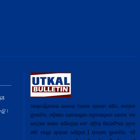
ରୀ
ଆଶ୍ଚର୍ଯ୍ଯ଼ଜନକ ଭାବରେ ଅନେକ ପ୍ରଥମ ସହିତ, ଉତ୍କଳ
ତୁ :
ବୁଲେଟିନ, ଓଡ଼ିଶାର ଗଣମାଧ୍ଯ଼ମ ବ୍ଯ଼ବସାଯ଼ରେ କେବଳ ଏକ
ଉତ୍ଥାନ ହାସଲ କରିନଥିଲା ବରଂ ଓଡ଼ିଆ ରିପୋର୍ଟିଂରେ ନୂତନ
ନୀତି ମଧ୍ଯ଼ ସ୍ଥାପନ କରିଥିଲା | ଉତ୍କଳ ବୁଲେଟିନ, ଏହି