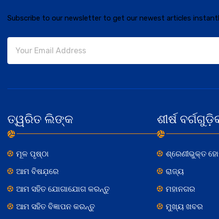
Subscribe to our newsletter to get our newest articles instantl
ତ୍ୱରିତ ଲିଙ୍କ
ଶୀର୍ଷ ବର୍ଗଗୁଡ଼ି
ମୂଳ ପୃଷ୍ଠା
ଶ୍ରେଣୀଭୁକ୍ତ ହ
ଆମ ବିଷଯ଼ରେ
ରାଜ୍ୟ
ଆମ ସହିତ ଯୋଗାଯୋଗ କରନ୍ତୁ
ମହାନଗର
ଆମ ସହିତ ବିଜ୍ଞାପନ କରନ୍ତୁ
ମୁଖ୍ୟ ଖବର