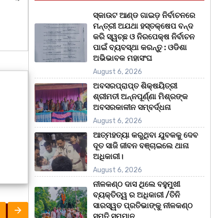
ସ୍କାଉଟ ଆଣ୍ଡ ଗାଇଡ଼ ନିର୍ବାଚନରେ
ମନ୍ତ୍ରୀ ଅଯଥା ହସ୍ତକ୍ଷେପ ବନ୍ଦ
କରି ସ୍ୱଚ୍ଛ ଓ ନିରପେକ୍ଷ ନିର୍ବାଚନ
ପାଇଁ ବ୍ୟବସ୍ଥା କରନ୍ତୁ : ଓଡିଶା
ଅଭିଭାବକ ମହାସଂଘ
August 6, 2026
ଅବସରପ୍ରାପ୍ତ ଶିକ୍ଷୟିତ୍ରୀ
ଶ୍ରୀମତୀ ଅନ୍ନପୂର୍ଣ୍ଣା ମିଶ୍ରଙ୍କ
ଅବସରକାଳୀନ ସମ୍ବର୍ଦ୍ଧନା
August 6, 2026
ଆତ୍ମହତ୍ୟା କରୁଥିବା ଯୁବକକୁ ଦେବ
ଦୂତ ସାଜି ଜୀବନ ବଞ୍ଚାଇଲେ ଥାନା
ଅଧିକାରୀ।
August 6, 2026
ନୀଳକଣ୍ଠ ଦାସ ଥିଲେ ବହୁମୁଖୀ
ବ୍ୟକ୍ତିତ୍ୱ ର ଅଧିକାରୀ /ତିନି
ସାରସ୍ୱତ ପ୍ରତିଭାଙ୍କୁ ନୀଳକଣ୍ଠ
ସ୍ମୃତି ସମ୍ମାନ