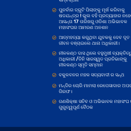
ପୁନର୍ବାର ତ୍ରୁଟି ପିଲାଙ୍କୁ ମୂର୍ଖ କରିବାକୁ
ଷଡଯନ୍ତ୍ର ! ଭୁଲ ବହି ପ୍ରତ୍ୟାହାର ନହ
ଆସନ୍ତା 17 ତାରିଖରୁ ଓଡିଶା ଅଭିଭାବକ
ମହାସଂଘର ଆମରଣ ଅନଶନ
ଆତ୍ମହତ୍ୟା କରୁଥିବା ଯୁବକକୁ ଦେବ ଦୂତ 
ଜୀବନ ବଞ୍ଚାଇଲେ ଥାନା ଅଧିକାରୀ।
ନୀଳକଣ୍ଠ ଦାସ ଥିଲେ ବହୁମୁଖୀ ବ୍ୟକ୍ତିତ୍
ଅଧିକାରୀ /ତିନି ସାରସ୍ୱତ ପ୍ରତିଭାଙ୍କୁ
ନୀଳକଣ୍ଠ ସ୍ମୃତି ସମ୍ମାନ
ବକୁଳବନର ମହକ ସତ୍ୟବାଦୀ ର ସନ୍ଥ
ମନ୍ଦିର ଚୋରି ମାମଲା ରେପେସାଦାର ଅପର
ଗିରଫ।
ଗଣଶିକ୍ଷା ସଚିବ ଓ ଅଭିଭାବକ ମହାସଂଘ
ଗୁରୁତ୍ୱପୂର୍ଣ ବୈଠକ