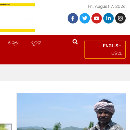
Fri, August 7, 2026
ଶିକ୍ଷା
ସୃଜନୀ
ENGLISH
ଓଡ଼ିଆ