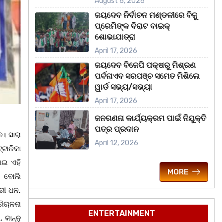
August 6, 2026
ଜୟଦେବ ନିର୍ବାଚନ ମଣ୍ଡଳୀରେ ବିଜୁ
ପ୍ରେମିଙ୍କ ବିରାଟ ବାଇକ୍
ଶୋଭାଯାତ୍ରା
April 17, 2026
ଜୟଦେବ ବିଜେପି ପକ୍ଷରୁ ମିଶ୍ରଣ
ପର୍ବନାଏବ ସରପଞ୍ଚ ସମେତ ମିଶିଲେ
ୱାର୍ଡ ସଭ୍ୟ/ସଭ୍ୟା
April 17, 2026
ଜନଗଣନା କାର୍ଯ୍ୟକ୍ରମ ପାଇଁ ନିଯୁକ୍ତି
ପତ୍ର ପ୍ରଦାନ
। ସାରା
April 12, 2026
ଟାଳିକା
ାଇ ଏହି
MORE
ି ବୋଲି
୍ରୀ ଧଳ,
ିଚାଳନା
ENTERTAINMENT
କାନ୍ନୁ