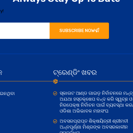
y!
SUBSCRIBE NOW
କ
ଟ୍ରେଣ୍ଡିଂ ଖବର
ସ୍କାଉଟ ଆଣ୍ଡ ଗାଇଡ଼ ନିର୍ବାଚନରେ ମନ୍ତ୍
ୋଇନଥିବା
ଅଯଥା ହସ୍ତକ୍ଷେପ ବନ୍ଦ କରି ସ୍ୱଚ୍ଛ ଓ
ନିରପେକ୍ଷ ନିର୍ବାଚନ ପାଇଁ ବ୍ୟବସ୍ଥା କରନ୍
ଓଡିଶା ଅଭିଭାବକ ମହାସଂଘ
ଅବସରପ୍ରାପ୍ତ ଶିକ୍ଷୟିତ୍ରୀ ଶ୍ରୀମତୀ
ଅନ୍ନପୂର୍ଣ୍ଣା ମିଶ୍ରଙ୍କ ଅବସରକାଳୀନ
ସମ୍ବର୍ଦ୍ଧନା