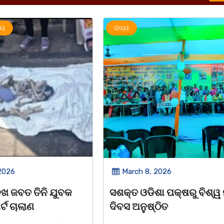
ରାଜ୍ୟ
2026
March 8, 2026
 ପକ୍ଷରୁ ବିଶ୍ୱ ମହିଳା
ଆନ୍ତର୍ଜାତୀୟ ମହିଳା ଦିବସ
ିତ
ଉପଲକ୍ଷେ ନାଟକ ‘ଖାଣ୍ଟି ସୁନା