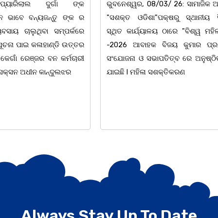
/03/ 26: ସାମାଜିକ ଅନୁଷ୍ଠାନ
ଚିଲିକା: ଆନ୍ତର୍ଜାତୀୟ ମହିଳା ଦିବ
"ପକ୍ଷରୁ ସ୍ଥାନୀୟ ସିଆରପି
ଅବସରରେ ବାଲୁଗାଁସ୍ଥିତ ମା' ଭଗବ
ଳୟ ଠାରେ "ବିଶ୍ୱ ମହିଳା ଦିବସ
ନିକେତନ ର ଓଡ଼ିଆ ଅସ୍ମିତା ଉପରେ 
 ବିଜୟ କୁମାର ପ୍ରଧାନଙ୍କ
ନାଟକ "ଖାଣ୍ଟି ସୁନା" ଗୈ।ରୀ ସାଂସ
ାପତିତ୍ବ ରେ ଅନୁଷ୍ଠିତ ହୋଇ
ପ୍ରତିଷ୍ଠାନ, ଖୋର୍ଦ୍ଧା ଆନୁକୁଲ୍ୟରେ 
ସଶକ୍ତିକରଣ
ହୋଇଯାଇଛି। ଡ଼ଃ ପ୍ରଦୀପ ଭୈମିକ ଙ୍କ
Always Stay Up To Date