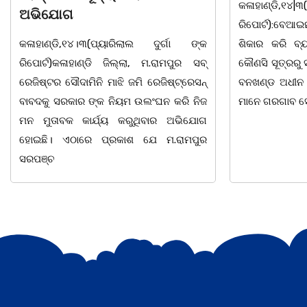
କଳାହାଣ୍ଡି,୧୪|୩(ପ୍ୟାରିଲାଲ ଦୁର୍ଗା ଙ୍କ
ଭୁବନେଶ୍ୱର, 08
ରିପୋର୍ଟ):ବେଆଇନ ଭାବେ ବନ୍ୟଜନ୍ତୁ ଙ୍କ ର
"ସଶକ୍ତ ଓଡିଶା
ଶିକାର କରି ବ୍ୟବସାୟ ଚାଲୁଥିବା ସମ୍ପର୍କରେ
ସ୍ଥିତ କାର୍ଯ୍ୟା
କୌଣସି ସୂତ୍ରରୁ ସୂଚନା ପାଇ କଳାହାଣ୍ଡି ଉତ୍ତର
-2026 ଆବାହକ
ବନଖଣ୍ଡ ଅଧୀନ କେଗାଁ ରେଞ୍ଜର ବନ କର୍ମଚାରୀ
ସଂଯୋଜନା ଓ ସଭ
ମାନେ ଗରଗାବ ସେକ୍ସନ ଅଧୀନ କାନ୍ଦୁଲଝର
ଯାଇଛି l ମହିଳା 