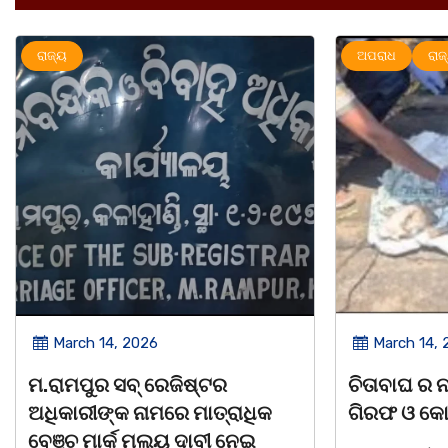
ଅପରାଧ
ରାଜ୍ୟ
ରାଜ୍ୟ
March 14, 2026
March 8, 
ଚିତାବାଘ ର ନଖ ଜବତ ତିନି ଯୁବକ
ସଶକ୍ତ ଓଡିଶା
ଗିରଫ ଓ କୋର୍ଟ ଚାଲାଣ
ଦିବସ ଅନୁଷ୍ଠ