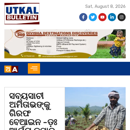
Sat, August 8, 2026
ସବ୍ୟସାଚୀ
ଅମିତାଭଙ୍କୁ
ଗିରଫ
ବେଆଇନ -ଡ଼ଃ