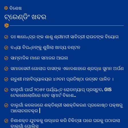
ବିଶେଷ
ଟ୍ରେଣ୍ଡିଂ ଖବର
ଡଃ ଜ୍ଞାନେନ୍ଦ୍ର ଙ୍କ ଶାଶୁ ଶ୍ରୀମତୀ ସାବିତ୍ରୀ ରାଉତଙ୍କ ବିୟୋଗ
ବନ୍ୟା ବିପନ୍ନଙ୍କୁ ଶୁଖିଲା ଖାଦ୍ୟ ବଣ୍ଟନ
ସାମ୍ବାଦିକ ମାନେ ସମାଜର ଆଇନା
ସମାଜସେବୀ ଗୋଲାପ ଦାସଙ୍କ ଏକାଦଶାହରେ ଶ୍ରଦ୍ଧା ସୁମନ ଅର୍ପଣ
ନାଚୁଣୀ ମହାବିଦ୍ୟାଳୟର ୪୬ତମ ପ୍ରତିଷ୍ଠା ଉତ୍ସବ ପାଳିତ ।
ବାଲୁଗାଁ ପାଇଁ ୨୦୫୧ ପର୍ଯ୍ୟନ୍ତ ରୋଡମ୍ୟାପ୍ ପ୍ରସ୍ତୁତ, GIS
ଟେକନୋଲୋଜିରେ ହେବ ସ୍ମାର୍ଟ ବିକାଶ..
ବାଲୁଗାଁ କଲେଜରେ ଶକ୍ତିଶ୍ରୀ ସଶକ୍ତିକରଣ ପ୍ରକୋଷ୍ଠ ପକ୍ଷରୁ
ଆଲୋଚନାଚକ୍ର |
ନିଶାଶକ୍ତ ଯୁବକକୁ ଉଦ୍ଧାର କରି ଚିକିତ୍ସା ପରେ ଘରକୁ ପଠାଇଲା
ବାଲୁଗାଁ ପୋଲିସ