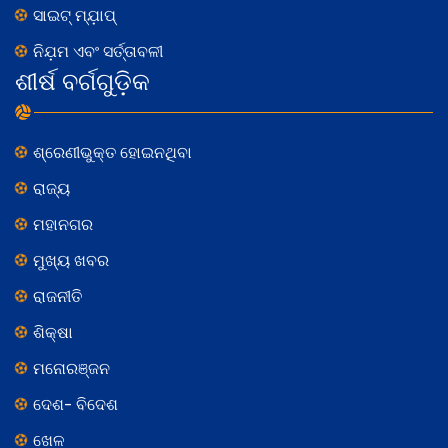
ସାଇଟ୍ ମ୍ଯ଼ାପ୍
ନିଯ଼ମ ଏବଂ ସର୍ତ୍ତାବଳୀ
ଶୀର୍ଷ ବର୍ଗଗୁଡ଼ିକ
ଶ୍ରେଣୀଭୁକ୍ତ ହୋଇନଥିବା
ରାଜ୍ୟ
ମହାନଗର
ମୁଖ୍ୟ ଖବର
ରାଜନୀତି
ଶିକ୍ଷା
ମନୋରଞ୍ଜନ
ଦେଶ- ବିଦେଶ
ଖେଳ