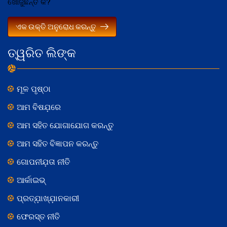
ଖୋଜୁଛନ୍ତି କି?
ଏକ ଉକ୍ତି ଅନୁରୋଧ କରନ୍ତୁ
ତ୍ୱରିତ ଲିଙ୍କ
ମୂଳ ପୃଷ୍ଠା
ଆମ ବିଷଯ଼ରେ
ଆମ ସହିତ ଯୋଗାଯୋଗ କରନ୍ତୁ
ଆମ ସହିତ ବିଜ୍ଞାପନ କରନ୍ତୁ
ଗୋପନୀଯ଼ତା ନୀତି
ଆର୍କାଇଭ୍
ପ୍ରତ୍ଯ଼ାଖ୍ଯ଼ାନକାରୀ
ଫେରସ୍ତ ନୀତି