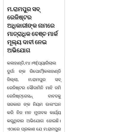
ଚିତାବାଘ ର ନଖ ଜବତ
ସଶକ୍ତ ଓଡିଶା ପକ୍ଷରୁ
ତିନି ଯୁବକ ଗିରଫ ଓ
ବିଶ୍ୱ ମହିଳା ଦିବସ
କୋର୍ଟ ଚାଲାଣ
ଅନୁଷ୍ଠିତ
କଳାହାଣ୍ଡି,୧୪|୩(ପ୍ୟାରିଲାଲ
ଭୁବନେଶ୍ୱର, 08/03/ 26:
ଦୁର୍ଗା ଙ୍କ ରିପୋର୍ଟ):ବେଆଇନ
ସାମାଜିକ ଅନୁଷ୍ଠାନ "ସଶକ୍ତ
ଭାବେ ବନ୍ୟଜନ୍ତୁ ଙ୍କ ର ଶିକାର
ଓଡିଶା"ପକ୍ଷରୁ ସ୍ଥାନୀୟ
କରି ବ୍ୟବସାୟ ଚାଲୁଥିବା
ସିଆରପି ସ୍ଥିତ କାର୍ଯ୍ୟାଳୟ
ସମ୍ପର୍କରେ କୌଣସି ସୂତ୍ରରୁ
ଠାରେ "ବିଶ୍ୱ ମହିଳା ଦିବସ
ସୂଚନା ପାଇ କଳାହାଣ୍ଡି ଉତ୍ତର
-2026 ଆବାହକ ବିଜୟ କୁମାର
ବନଖଣ୍ଡ ଅଧୀନ କେଗାଁ ରେଞ୍ଜର
ପ୍ରଧାନଙ୍କ ସଂଯୋଜନା ଓ
ବନ କର୍ମଚାରୀ ମାନେ ଗରଗାବ
ସଭାପତିତ୍ବ ରେ ଅନୁଷ୍ଠିତ
ସେକ୍ସନ ଅଧୀନ କାନ୍ଦୁଲଝର
ହୋଇ ଯାଇଛି l ମହିଳା
ସଶକ୍ତିକରଣ