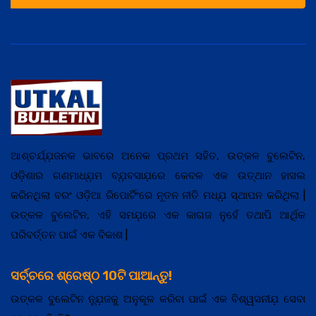
ଆଶ୍ଚର୍ଯ୍ଯ଼ଜନକ ଭାବରେ ଅନେକ ପ୍ରଥମ ସହିତ, ଉତ୍କଳ ବୁଲେଟିନ,
ଓଡ଼ିଶାର ଗଣମାଧ୍ଯ଼ମ ବ୍ଯ଼ବସାଯ଼ରେ କେବଳ ଏକ ଉତ୍ଥାନ ହାସଲ
କରିନଥିଲା ବରଂ ଓଡ଼ିଆ ରିପୋର୍ଟିଂରେ ନୂତନ ନୀତି ମଧ୍ଯ଼ ସ୍ଥାପନ କରିଥିଲା |
ଉତ୍କଳ ବୁଲେଟିନ, ଏହି ସମଯ଼ରେ ଏକ କାଗଜ ନୁହେଁ ତଥାପି ଆର୍ଥିକ
ପରିବର୍ତ୍ତନ ପାଇଁ ଏକ ବିକାଶ |
ସର୍ଚ୍ଚରେ ଶ୍ରେଷ୍ଠ 10ଟି ପାଆନ୍ତୁ!
ଉତ୍କଳ ବୁଲେଟିନ ନ୍ଯ଼ୁଜକୁ ଅନୁକୂଳ କରିବା ପାଇଁ ଏକ ବିଶ୍ୱସନୀଯ଼ ସେବା