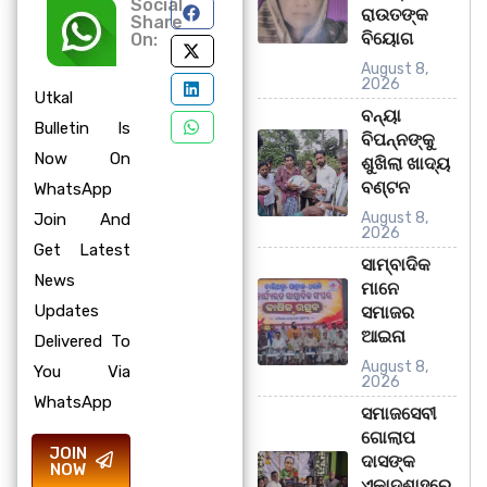
Social
ରାଉତଙ୍କ
Share
ବିୟୋଗ
On:
August 8,
2026
Utkal
ବନ୍ୟା
Bulletin Is
ବିପନ୍ନଙ୍କୁ
Now On
ଶୁଖିଲା ଖାଦ୍ୟ
ବଣ୍ଟନ
WhatsApp
August 8,
Join And
2026
Get Latest
ସାମ୍ବାଦିକ
News
ମାନେ
Updates
ସମାଜର
ଆଇନା
Delivered To
August 8,
You Via
2026
WhatsApp
ସମାଜସେବୀ
ଗୋଲାପ
JOIN
ଦାସଙ୍କ
NOW
ଏକାଦଶାହରେ