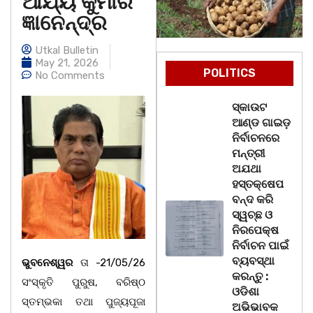
ଆର୍ଯ୍ୟ କୁମାର
ଜ୍ଞାନେନ୍ଦ୍ର
Utkal Bulletin
May 21, 2026
POLITICS
No Comments
ସ୍କାଉଟ
ଆଣ୍ଡ ଗାଇଡ଼
ନିର୍ବାଚନରେ
ମନ୍ତ୍ରୀ
ଅଯଥା
ହସ୍ତକ୍ଷେପ
ବନ୍ଦ କରି
ସ୍ୱଚ୍ଛ ଓ
ନିରପେକ୍ଷ
ନିର୍ବାଚନ ପାଇଁ
ବ୍ୟବସ୍ଥା
ଭୁବନେଶ୍ୱର
ତା -21/05/26
କରନ୍ତୁ :
ସଂସ୍କୃତି ପୁରୁଷ, ବରିଷ୍ଠ
ଓଡିଶା
ସ୍ତମ୍ଭକା ତଥା ପୁଜ୍ୟପୂଜା
ଅଭିଭାବକ