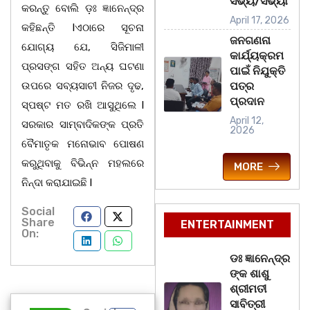
ସଭ୍ୟ/ସଭ୍ୟା
କରନ୍ତୁ ବୋଲି ଡ଼ଃ ଜ୍ଞାନେନ୍ଦ୍ର
April 17, 2026
କହିଛନ୍ତି lଏଠାରେ ସୂଚନା
ଜନଗଣନା
ଯୋଗ୍ୟ ଯେ, ସିଜିମାଳୀ
କାର୍ଯ୍ୟକ୍ରମ
ପ୍ରସଙ୍ଗ ସହିତ ଅନ୍ୟ ଘଟଣା
ପାଇଁ ନିଯୁକ୍ତି
ଉପରେ ସବ୍ୟସାଚୀ ନିଜର ଦୃଢ,
ପତ୍ର
ପ୍ରଦାନ
ସ୍ପଷ୍ଟ ମତ ରଖି ଆସୁଥିଲେ l
April 12,
ସରକାର ସାମ୍ବାଦିକଙ୍କ ପ୍ରତି
2026
ବୈମାତୃକ ମନୋଭାବ ପୋଷଣ
କରୁଥିବାକୁ ବିଭିନ୍ନ ମହଲରେ
MORE
ନିନ୍ଦା କରାଯାଇଛି l
Social
Share
ENTERTAINMENT
On:
ଡଃ ଜ୍ଞାନେନ୍ଦ୍ର
ଙ୍କ ଶାଶୁ
ଶ୍ରୀମତୀ
ସାବିତ୍ରୀ