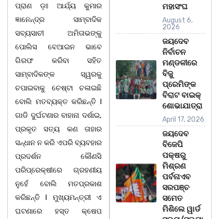
ପ୍ରାଣ ଡ଼ଃ ଆର୍ଯ୍ୟ କୁମାର
ମହାସଂଘ
ଜ୍ଞାନେନ୍ଦ୍ର ସାମ୍ବାଦିକ
August 6,
2026
ସବ୍ୟସାଚୀ ଅମିତାଭଙ୍କୁ
ଜୟଦେବ
ପୋଲିସ ବେଆଇନ ଭାବେ
ନିର୍ବାଚନ
ଗିରଫ କରିବା ସହିତ
ମଣ୍ଡଳୀରେ
ବିଜୁ
ସାମ୍ବାଦିକଙ୍କ ସ୍ୱରକୁ
ପ୍ରେମିଙ୍କ
ଚପାଇବାକୁ ଚେଷ୍ଟା ଚଳାଇଛି
ବିରାଟ ବାଇକ୍
ବୋଲି ମତବ୍ୟକ୍ତ କରିଛନ୍ତି l
ଶୋଭାଯାତ୍ରା
ଗାଡି ଦୁର୍ଘଟଣାର ବାହାନା ଦର୍ଶାଇ,
April 17, 2026
ପ୍ରକୃତ ସତ୍ୟ କଣ ତାହାର
ଜୟଦେବ
ସନ୍ଧାନ ନ କରି ଏପରି ବ୍ୟବହାର
ବିଜେପି
ପକ୍ଷରୁ
ପ୍ରଦର୍ଶନ କୌଣସି
ମିଶ୍ରଣ
ପରିପ୍ରେକ୍ଷୀରେ ଗ୍ରହଣୀୟ
ପର୍ବନାଏବ
ନୁହେଁ ବୋଲି ମତପ୍ରକାଶ
ସରପଞ୍ଚ
କରିଛନ୍ତି l ମୁଖ୍ୟମନ୍ତ୍ରୀ ଏ
ସମେତ
ମିଶିଲେ ୱାର୍ଡ
ଘଟଣାରେ ହସ୍ତ କ୍ଷେପ